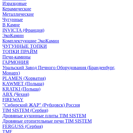
Изразцовые
Керамические
Металлические
Чугунные
В Камне
INVICTA (Франция)
ЭкоКамин
Комплектующие ЭкоКамин
ЧУГУННЫЕ ТОПКИ
ТОПКИ ПРАЙМ
Печи-камины
ГАРМОНИЯ
Уральский Завод Печного Оборудования (Бранденбург,
Монарх)
PLAMEN (Хорватия)
KAWMET (Польша)
KRATKI (Польша)
ABX (Чехия)
FIREWAY
"Сибирский ЖАР" (Рубцовск) Россия
TIM SISTEM (Сербия)
Дровяные кухонные плиты TIM SISTEM
Дровяные отопительные печи TIM SISTEM
FERGUSS (Сербия)
TMF