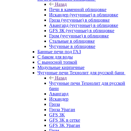
Назад
Печи в каменной облицовке
Искандер (чугунные) в облицовке
Гроза (чугунные) в облицовке
Авангард (чугунные) в облицовке
GFS ЗК (чугунные) в облицовке
Гром (чугунные) в облицовке
Стальные в облицовке
Чугунные в облицовке
Банные печи под ГАЗ
С баком для воды
С выносной топкой
Модульные кирпичные
Чугунные печи Технолит для русской бани
Назад
Чугунные печи Технолит для русской
бани
Авангард
Искандер
Гроза
Гроза Ураган
GFS 3K
GFS 3K в сетке
GFS 3K Ураган
Гром