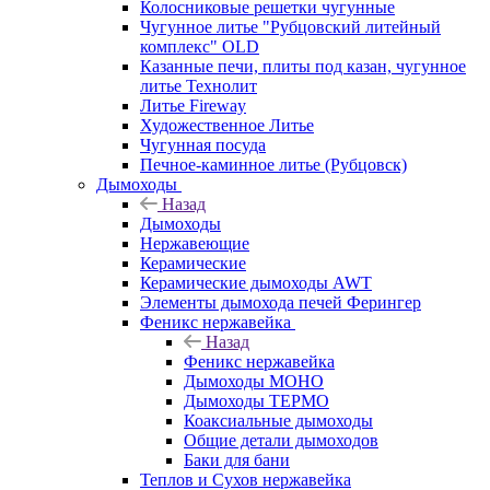
Колосниковые решетки чугунные
Чугунное литье "Рубцовский литейный
комплекс" OLD
Казанные печи, плиты под казан, чугунное
литье Технолит
Литье Fireway
Художественное Литье
Чугунная посуда
Печное-каминное литье (Рубцовск)
Дымоходы
Назад
Дымоходы
Нержавеющие
Керамические
Керамические дымоходы AWT
Элементы дымохода печей Ферингер
Феникс нержавейка
Назад
Феникс нержавейка
Дымоходы МОНО
Дымоходы ТЕРМО
Коаксиальные дымоходы
Общие детали дымоходов
Баки для бани
Теплов и Сухов нержавейка