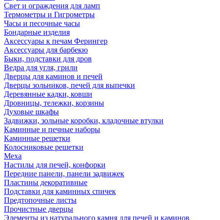
Свет и ограждения для ламп
Термометры и Гигрометры
Часы и песочные часы
Бондарные изделия
Аксессуары к печам Ферингер
Аксессуары для барбекю
Быки, подставки для дров
Ведра для угля, грили
Дверцы для каминов и печей
Дверцы зольников, печей для выпечки
Деревянные кадки, ковши
Дровницы, тележки, корзины
Духовые шкафы
Задвижки, зольные коробки, кладочные втулки
Каминные и печные наборы
Каминные решетки
Колосниковые решетки
Меха
Настилы для печей, конфорки
Передние панели, панели задвижек
Пластины декоративные
Подставки для каминных спичек
Предтопочные листы
Прочистные дверцы
Элементы из натурального камня для печей и каминов