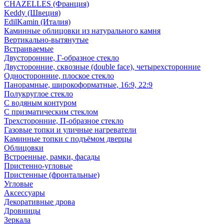
CHAZELLES (Франция)
Keddy (Швеция)
EdilKamin (Италия)
Каминные облицовки из натурального камня
Вертикально-вытянутые
Встраиваемые
Двусторонние, Г-образное стекло
Двусторонние, сквозные (double face), четырехсторонние
Односторонние, плоское стекло
Панорамные, широкоформатные, 16:9, 22:9
Полукруглое стекло
С водяным контуром
С призматическим стеклом
Трехсторонние, П-образное стекло
Газовые топки и уличные нагреватели
Каминные топки с подъёмом дверцы
Облицовки
Встроенные, рамки, фасады
Пристенно-угловые
Пристенные (фронтальные)
Угловые
Аксессуары
Декоративные дрова
Дровницы
Зеркала