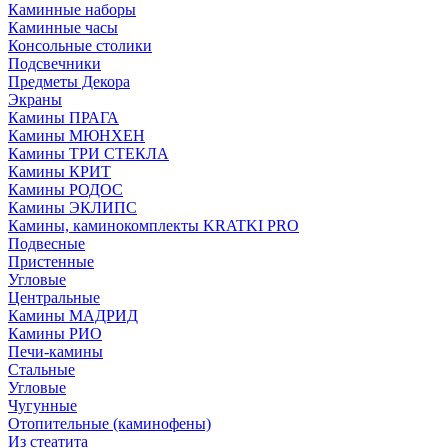
Каминные наборы
Каминные часы
Консольные столики
Подсвечники
Предметы Декора
Экраны
Камины ПРАГА
Камины МЮНХЕН
Камины ТРИ СТЕКЛА
Камины КРИТ
Камины РОДОС
Камины ЭКЛИПС
Камины, каминокомплекты KRATKI PRO
Подвесные
Пристенные
Угловые
Центральные
Камины МАДРИД
Камины РИО
Печи-камины
Стальные
Угловые
Чугунные
Отопительные (каминофены)
Из стеатита