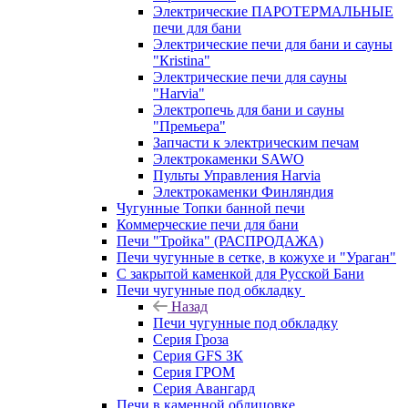
Электрические ПАРОТЕРМАЛЬНЫЕ
печи для бани
Электрические печи для бани и сауны
"Кristina"
Электрические печи для сауны
"Harvia"
Электропечь для бани и сауны
"Премьера"
Запчасти к электрическим печам
Электрокаменки SAWO
Пульты Управления Harvia
Электрокаменки Финляндия
Чугунные Топки банной печи
Коммерческие печи для бани
Печи "Тройка" (РАСПРОДАЖА)
Печи чугунные в сетке, в кожухе и "Ураган"
С закрытой каменкой для Русской Бани
Печи чугунные под обкладку
Назад
Печи чугунные под обкладку
Серия Гроза
Серия GFS ЗК
Серия ГРОМ
Серия Авангард
Печи в каменной облицовке