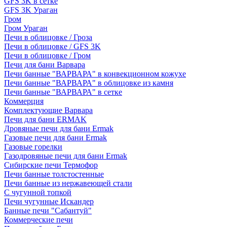
GFS 3K в сетке
GFS 3K Ураган
Гром
Гром Ураган
Печи в облицовке / Гроза
Печи в облицовке / GFS 3K
Печи в облицовке / Гром
Печи для бани Варвара
Печи банные "ВАРВАРА" в конвекционном кожухе
Печи банные "ВАРВАРА" в облицовке из камня
Печи банные "ВАРВАРА" в сетке
Коммерция
Комплектующие Варвара
Печи для бани ERMAK
Дровяные печи для бани Ermak
Газовые печи для бани Ermak
Газовые горелки
Газодровяные печи для бани Ermak
Сибирские печи Термофор
Печи банные толстостенные
Печи банные из нержавеющей стали
С чугунной топкой
Печи чугунные Искандер
Банные печи "Сабантуй"
Коммерческие печи