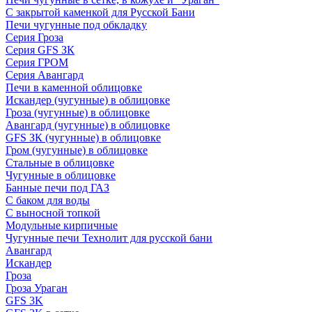
С закрытой каменкой для Русской Бани
Печи чугунные под обкладку
Серия Гроза
Серия GFS ЗК
Серия ГРОМ
Серия Авангард
Печи в каменной облицовке
Искандер (чугунные) в облицовке
Гроза (чугунные) в облицовке
Авангард (чугунные) в облицовке
GFS ЗК (чугунные) в облицовке
Гром (чугунные) в облицовке
Стальные в облицовке
Чугунные в облицовке
Банные печи под ГАЗ
С баком для воды
С выносной топкой
Модульные кирпичные
Чугунные печи Технолит для русской бани
Авангард
Искандер
Гроза
Гроза Ураган
GFS 3K