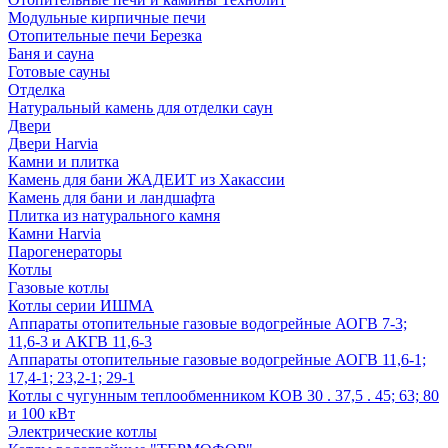
Модульные кирпичные печи
Отопительные печи Березка
Баня и сауна
Готовые сауны
Отделка
Натуральный камень для отделки саун
Двери
Двери Harvia
Камни и плитка
Камень для бани ЖАДЕИТ из Хакассии
Камень для бани и ландшафта
Плитка из натурального камня
Камни Harvia
Парогенераторы
Котлы
Газовые котлы
Котлы серии ИШМА
Аппараты отопительные газовые водогрейные АОГВ 7-3;
11,6-3 и АКГВ 11,6-3
Аппараты отопительные газовые водогрейные АОГВ 11,6-1;
17,4-1; 23,2-1; 29-1
Котлы с чугунным теплообменником КОВ 30 . 37,5 . 45; 63; 80
и 100 кВт
Электрические котлы