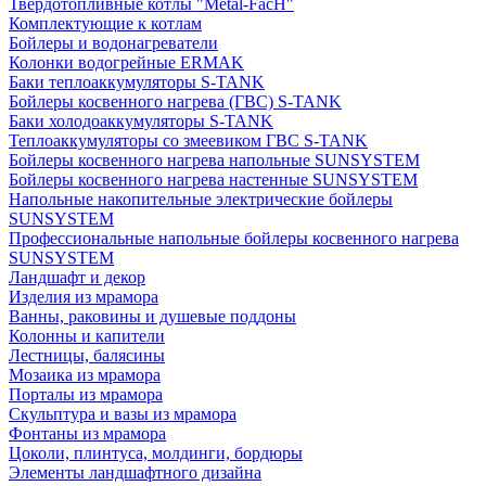
Твердотопливные котлы "Metal-FacH"
Комплектующие к котлам
Бойлеры и водонагреватели
Колонки водогрейные ERMAK
Баки теплоаккумуляторы S-TANK
Бойлеры косвенного нагрева (ГВС) S-TANK
Баки холодоаккумуляторы S-TANK
Теплоаккумуляторы со змеевиком ГВС S-TANK
Бойлеры косвенного нагрева напольные SUNSYSTEM
Бойлеры косвенного нагрева настенные SUNSYSTEM
Напольные накопительные электрические бойлеры
SUNSYSTEM
Профессиональные напольные бойлеры косвенного нагрева
SUNSYSTEM
Ландшафт и декор
Изделия из мрамора
Ванны, раковины и душевые поддоны
Колонны и капители
Лестницы, балясины
Мозаика из мрамора
Порталы из мрамора
Скульптура и вазы из мрамора
Фонтаны из мрамора
Цоколи, плинтуса, молдинги, бордюры
Элементы ландшафтного дизайна