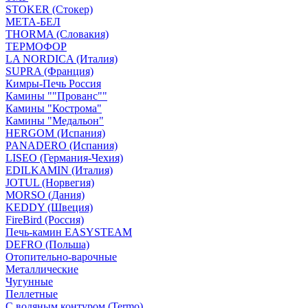
STOKER (Стокер)
МЕТА-БЕЛ
THORMA (Словакия)
ТЕРМОФОР
LA NORDICA (Италия)
SUPRA (Франция)
Кимры-Печь Россия
Камины ""Прованс""
Камины "Кострома"
Камины "Медальон"
HERGOM (Испания)
PANADERO (Испания)
LISEO (Германия-Чехия)
EDILKAMIN (Италия)
JOTUL (Норвегия)
MORSO (Дания)
KEDDY (Швеция)
FireBird (Россия)
Печь-камин EASYSTEAM
DEFRO (Польша)
Отопительно-варочные
Металлические
Чугунные
Пеллетные
С водяным контуром (Termo)