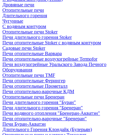
Дровяные печи
Отопительные печи
Длительного горения
Чугунные
C водяным контуром
Отопительные печи Stoker
Печи длительного горения Stoker
Печи отопительные Stoker с водяным контуром
Садовые печи Stoker
Печи отопительные Варвара
Печи отопительные воздухогрейные Termofor
Печи воздухогрейные Уральского Завода Печного
Оборудования
Отопительные печи TMF
Печи отопительные Ферингер
Печи отопительные Прометалл
Печи отопительно-варочные КДМ
Отопительные печи Бренеран
Печи длительного горения "Буран"
Печи длительного горения "Бренеран"
Печи водяного отопления "Бренеран-Акватэн"
Печи отопительно-варочные "Бренеран"
Печи Буран-Акватэн
Длительного Горения Клондайк (Булерьян)
Отопительные печи и камины Технолит