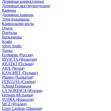
Дровяные конвекторные
Дровяные аккумулирующие
Камины
Дровяные камины
Электрокамины
Каминокомплекты
Очаги
Порталы
Биокамины
Kratki
Silver Smith
Топки
Ecokamin (Россия)
INVICTA (Франция)
KRATKI (Польша)
ABX (Чехия)
KAW-MET (Польша)
Plamen (Хорватия)
FERGUSS (Сербия)
Schmid Германия
LA NORDICA (Италия)
Hergom (Испания)
SUPRA (Франция)
MCZ (Италия)
Liseo Castiron (Швеция)