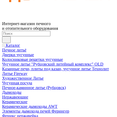
Интернет-магазин печного
и отопительного оборудования
Каталог
Печное литьё
Дверки чугунные
Колосниковые решетки чугунные
Чугунное литье "Рубцовский литейный комплекс" OLD
Казанные печи, плиты под казан, чугунное литье Технолит
Литье Fireway
Художественное Литье
Чугунная посуда
Печное-каминное литье (Рубцовск)
Дымоходы
Нержавеющие
Керамические
Керамические дымоходы AWT
Элементы дымохода печей Ферингер
Феникс нержавейка