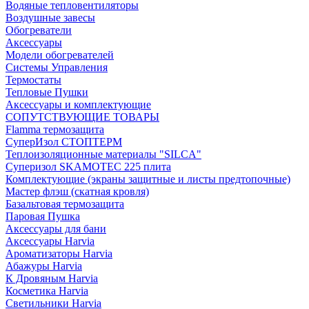
Водяные тепловентиляторы
Воздушные завесы
Обогреватели
Аксессуары
Модели обогревателей
Системы Управления
Термостаты
Тепловые Пушки
Аксессуары и комплектующие
СОПУТСТВУЮЩИЕ ТОВАРЫ
Flamma термозащита
СуперИзол СТОПТЕРМ
Теплоизоляционные материалы "SILCA"
Суперизол SKAMOTEC 225 плита
Комплектующие (экраны защитные и листы предтопочные)
Мастер флэш (скатная кровля)
Базальтовая термозащита
Паровая Пушка
Аксессуары для бани
Аксессуары Harvia
Ароматизаторы Harvia
Абажуры Harvia
К Дровяным Harvia
Косметика Harvia
Светильники Harvia