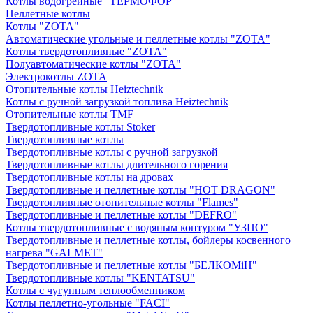
Котлы водогрейные "ТЕРМОФОР"
Пеллетные котлы
Котлы "ZOTA"
Автоматические угольные и пеллетные котлы "ZOTA"
Котлы твердотопливные "ZOTA"
Полуавтоматические котлы "ZOTA"
Электрокотлы ZOTA
Отопительные котлы Heiztechnik
Котлы с ручной загрузкой топлива Heiztechnik
Отопительные котлы TMF
Твердотопливные котлы Stoker
Твердотопливные котлы
Твердотопливные котлы с ручной загрузкой
Твердотопливные котлы длительного горения
Твердотопливные котлы на дровах
Твердотопливные и пеллетные котлы "HOT DRAGON"
Твердотопливные отопительные котлы "Flames"
Твердотопливные и пеллетные котлы "DEFRO"
Котлы твердотопливные с водяным контуром "УЗПО"
Твердотопливные и пеллетные котлы, бойлеры косвенного
нагрева "GALMET"
Твердотопливные и пеллетные котлы "БЕЛКОМiН"
Твердотопливные котлы "KENTATSU"
Котлы с чугунным теплообменником
Котлы пеллетно-угольные "FACI"