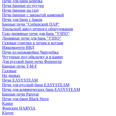
Печи для бани Березка
Печи банные из чугуна
Печи банные на газу
Печи банные с закрытой каменкой
Печи для бани с баком
Банные печи "Сибирский ПАР"
Уральский завод печного оборудования
Газо-дровяные печи для бань "УЗПО"
Дровяные печи для бань "УЗПО"
Газовые горелки к печам и котлам
Ижкомцентр ВВД
Печи из нержавейки Чародейка
Чугунные под обкладку и в камне
Для русской бани печи Ферингер
Банные печи T-M-F
Газовые
На дровах
Печи EASYSTEAM
Печи для русской бани EASYSTEAM
Печи для коммерческих бань EASYSTEAM
Банные печи Parovar
Печи для бани Black Stove
Kastor
Финские HARVIA
Klover