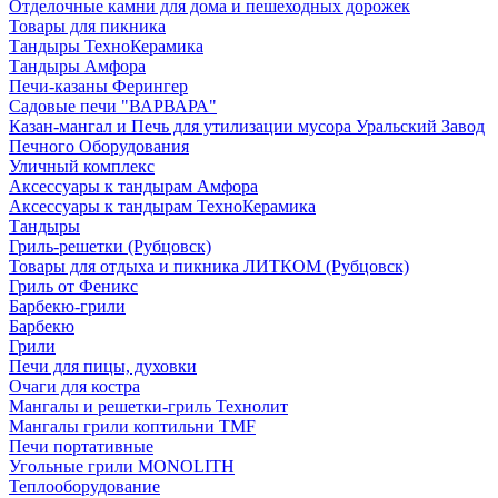
Отделочные камни для дома и пешеходных дорожек
Товары для пикника
Тандыры ТехноКерамика
Тандыры Амфора
Печи-казаны Ферингер
Садовые печи "ВАРВАРА"
Казан-мангал и Печь для утилизации мусора Уральский Завод
Печного Оборудования
Уличный комплекс
Аксессуары к тандырам Амфора
Аксессуары к тандырам ТехноКерамика
Тандыры
Гриль-решетки (Рубцовск)
Товары для отдыха и пикника ЛИТКОМ (Рубцовск)
Гриль от Феникс
Барбекю-грили
Барбекю
Грили
Печи для пицы, духовки
Очаги для костра
Мангалы и решетки-гриль Технолит
Мангалы грили коптильни TMF
Печи портативные
Угольные грили MONOLITH
Теплооборудование