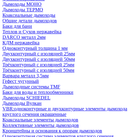
Дымоходы МОНО
Дымоходы ТЕРМО
Коаксиальные дымоходы
Общие детали дымоходов
Баки для бани
Теплов и Сухов нержавейка
DARCO металл 2мм
КДМ нержавейка
Одноконтурный толщина 1 мм
Двухконтурный с изоляцией 25мм
Двухконтурный с изоляцией 50мм
Трёхконтурный с изоляцией 25мм
Трёхконтурный с изоляцией 50мм
Варвара металл 3,5мм
Гефест чугунный
Дымоходные системы TMF
Баки для воды и теплообменники
Дымоходы SCHIEDEL
Дымоходы Вулкан
VBR:одноконтурные и двухконтурные элементы дымохода
круглого сечения окрашенные
Коаксиальные элементы дымоходов
Коллективные элементы дымоходов
Кронштейны и основания к опорам дымоходов
Одноконтурная система элементов круглого сечения