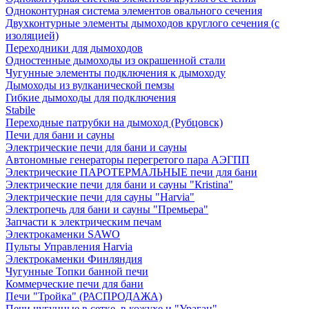
Одноконтурная система элементов овального сечения
Двухконтурные элементы дымоходов круглого сечения (с
изоляцией)
Переходники для дымоходов
Одностенные дымоходы из окрашенной стали
Чугунные элементы подключения к дымоходу
Дымоходы из вулканической пемзы
Гибкие дымоходы для подключения
Stabile
Переходные патрубки на дымоход (Рубцовск)
Печи для бани и сауны
Электрические печи для бани и сауны
Автономные генераторы перегретого пара АЭГПП
Электрические ПАРОТЕРМАЛЬНЫЕ печи для бани
Электрические печи для бани и сауны "Кristina"
Электрические печи для сауны "Harvia"
Электропечь для бани и сауны "Премьера"
Запчасти к электрическим печам
Электрокаменки SAWO
Пульты Управления Harvia
Электрокаменки Финляндия
Чугунные Топки банной печи
Коммерческие печи для бани
Печи "Тройка" (РАСПРОДАЖА)
Печи чугунные в сетке, в кожухе и "Ураган"