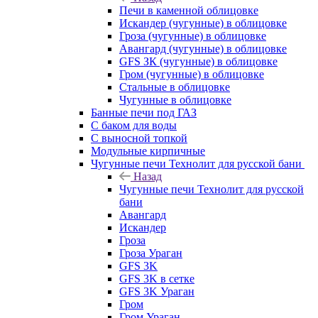
Печи в каменной облицовке
Искандер (чугунные) в облицовке
Гроза (чугунные) в облицовке
Авангард (чугунные) в облицовке
GFS ЗК (чугунные) в облицовке
Гром (чугунные) в облицовке
Стальные в облицовке
Чугунные в облицовке
Банные печи под ГАЗ
С баком для воды
С выносной топкой
Модульные кирпичные
Чугунные печи Технолит для русской бани
Назад
Чугунные печи Технолит для русской
бани
Авангард
Искандер
Гроза
Гроза Ураган
GFS 3K
GFS 3K в сетке
GFS 3K Ураган
Гром
Гром Ураган