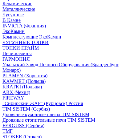
Керамические
Металлические
Чугунные
В Камне
INVICTA (Франция)
ЭкоКамин
Комплектующие ЭкоКамин
ЧУГУННЫЕ ТОПКИ
ТОПКИ ПРАЙМ
Печи-камины
ГАРМОНИЯ
Уральский Завод Печного Оборудования (Бранденбург,
Монарх)
PLAMEN (Хорватия)
KAWMET (Польша)
KRATKI (Польша)
ABX (Чехия)
FIREWAY
"Сибирский ЖАР" (Рубцовск) Россия
TIM SISTEM (Сербия)
Дровяные кухонные плиты TIM SISTEM
Дровяные отопительные печи TIM SISTEM
FERGUSS (Сербия)
TMF
STOKER (Стокер)