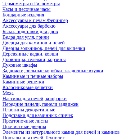
Термометры и Гигрометры
Часы и песочные часы
Бондарные изделия
Аксессуары к печам Ферингер
Аксессуары для барбекю
Быки, подставки для дров
Ведра для угля, грили
Дверцы для каминов и печей
Дверцы зольников, печей для выпечки
Деревянные кадки, ковши
Дровницы, тележки, корзины
Духовые шкафы
Задвижки, зольные коробки, кладочные втулки
Каминные и печные наборы
Каминные решетки
Колосниковые решетки
Меха
Настилы для печей, конфорки
Передние панели, панели задвижек
Пластины декоративные
Подставки для каминных спичек
Предтопочные листы
Прочистные дверцы
Элементы из натурального камня для печей и каминов
Порталы для печей Технолит