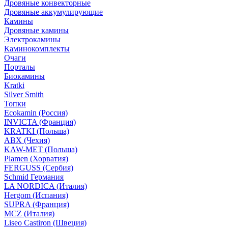
Дровяные конвекторные
Дровяные аккумулирующие
Камины
Дровяные камины
Электрокамины
Каминокомплекты
Очаги
Порталы
Биокамины
Kratki
Silver Smith
Топки
Ecokamin (Россия)
INVICTA (Франция)
KRATKI (Польша)
ABX (Чехия)
KAW-MET (Польша)
Plamen (Хорватия)
FERGUSS (Сербия)
Schmid Германия
LA NORDICA (Италия)
Hergom (Испания)
SUPRA (Франция)
MCZ (Италия)
Liseo Castiron (Швеция)