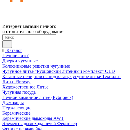
Интернет-магазин печного
и отопительного оборудования
Каталог
Печное литьё
Дверки чугунные
Колосниковые решетки чугунные
Чугунное литье "Рубцовский литейный комплекс" OLD
Казанные печи, плиты под казан, чугунное литье Технолит
Литье Fireway
Художественное Литье
Чугунная посуда
Печное-каминное литье (Рубцовск)
Дымоходы
Нержавеющие
Керамические
Керамические дымоходы AWT
Элементы дымохода печей Ферингер
Феникс нержавейка