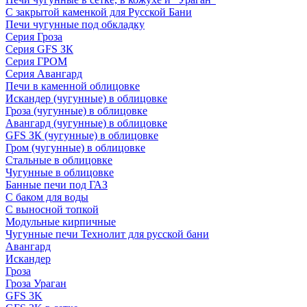
С закрытой каменкой для Русской Бани
Печи чугунные под обкладку
Серия Гроза
Серия GFS ЗК
Серия ГРОМ
Серия Авангард
Печи в каменной облицовке
Искандер (чугунные) в облицовке
Гроза (чугунные) в облицовке
Авангард (чугунные) в облицовке
GFS ЗК (чугунные) в облицовке
Гром (чугунные) в облицовке
Стальные в облицовке
Чугунные в облицовке
Банные печи под ГАЗ
С баком для воды
С выносной топкой
Модульные кирпичные
Чугунные печи Технолит для русской бани
Авангард
Искандер
Гроза
Гроза Ураган
GFS 3K