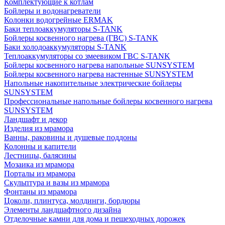
Комплектующие к котлам
Бойлеры и водонагреватели
Колонки водогрейные ERMAK
Баки теплоаккумуляторы S-TANK
Бойлеры косвенного нагрева (ГВС) S-TANK
Баки холодоаккумуляторы S-TANK
Теплоаккумуляторы со змеевиком ГВС S-TANK
Бойлеры косвенного нагрева напольные SUNSYSTEM
Бойлеры косвенного нагрева настенные SUNSYSTEM
Напольные накопительные электрические бойлеры
SUNSYSTEM
Профессиональные напольные бойлеры косвенного нагрева
SUNSYSTEM
Ландшафт и декор
Изделия из мрамора
Ванны, раковины и душевые поддоны
Колонны и капители
Лестницы, балясины
Мозаика из мрамора
Порталы из мрамора
Скульптура и вазы из мрамора
Фонтаны из мрамора
Цоколи, плинтуса, молдинги, бордюры
Элементы ландшафтного дизайна
Отделочные камни для дома и пешеходных дорожек