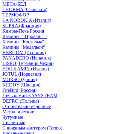
МЕТА-БЕЛ
THORMA (Словакия)
ТЕРМОФОР
LA NORDICA (Италия)
SUPRA (Франция)
Кимры-Печь Россия
Камины ""Прованс""
Камины "Кострома"
Камины "Медальон"
HERGOM (Испания)
PANADERO (Испания)
LISEO (Германия-Чехия)
EDILKAMIN (Италия)
JOTUL (Норвегия)
MORSO (Дания)
KEDDY (Швеция)
FireBird (Россия)
Печь-камин EASYSTEAM
DEFRO (Польша)
Отопительно-варочные
Металлические
Чугунные
Пеллетные
С водяным контуром (Termo)
Дровяные печи