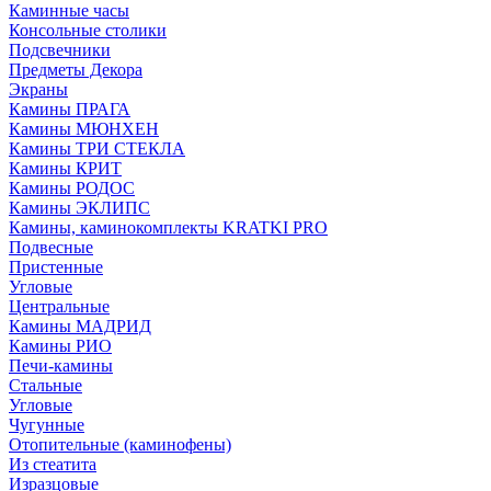
Каминные часы
Консольные столики
Подсвечники
Предметы Декора
Экраны
Камины ПРАГА
Камины МЮНХЕН
Камины ТРИ СТЕКЛА
Камины КРИТ
Камины РОДОС
Камины ЭКЛИПС
Камины, каминокомплекты KRATKI PRO
Подвесные
Пристенные
Угловые
Центральные
Камины МАДРИД
Камины РИО
Печи-камины
Стальные
Угловые
Чугунные
Отопительные (каминофены)
Из стеатита
Изразцовые