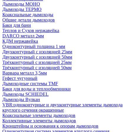
Дымоходы МОНО
Дымоходы ТЕРМО
Коаксиальные дымоходы
Общие детали дымоходов
Баки для бани
Теплов и Сухов нержавейка
DARCO металл 2мм
КДМ нержавейка
Одноконтурный толщина 1 мм
Двухконтурный с изоляцией 25мм
Двухконтурный с изоляцией 50мм
Трёхконтурный с изоляцией 25мм
Трёхконтурный с изоляцией 50мм
Варвара металл 3,5мм
Гефест чугунный
Дымоходные системы TMF
Баки для воды и теплообменники
Дымоходы SCHIEDEL
Дымоходы Вулкан
VBR:одноконтурные и двухконтурные элементы дымохода
круглого сечения окрашенные
Коаксиальные элементы дымоходов
Коллективные элементы дымоходов
Кронштейны и основания к опорам дымоходов
Одноконтурная система элементов круглого сечения