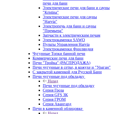
печи для бани
Электрические печи для бани и сауны
"Кristina"
Электрические печи для сауны
"Harvia"
Электропечь для бани и сауны
"Премьера"
Запчасти к электрическим печам
Электрокаменки SAWO
Пульты Управления Harvia
Электрокаменки Финляндия
Чугунные Топки банной печи
Коммерческие печи для бани
Печи "Тройка" (РАСПРОДАЖА)
Печи чугунные в сетке, в кожухе и "Ураган"
С закрытой каменкой для Русской Бани
Печи чугунные под обкладку
Назад
Печи чугунные под обкладку
Серия Гроза
Серия GFS ЗК
Серия ГРОМ
Серия Авангард
Печи в каменной облицовке
Назад