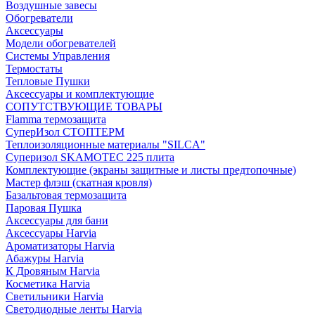
Воздушные завесы
Обогреватели
Аксессуары
Модели обогревателей
Системы Управления
Термостаты
Тепловые Пушки
Аксессуары и комплектующие
СОПУТСТВУЮЩИЕ ТОВАРЫ
Flamma термозащита
СуперИзол СТОПТЕРМ
Теплоизоляционные материалы "SILCA"
Суперизол SKAMOTEC 225 плита
Комплектующие (экраны защитные и листы предтопочные)
Мастер флэш (скатная кровля)
Базальтовая термозащита
Паровая Пушка
Аксессуары для бани
Аксессуары Harvia
Ароматизаторы Harvia
Абажуры Harvia
К Дровяным Harvia
Косметика Harvia
Светильники Harvia
Светодиодные ленты Harvia