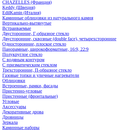
CHAZELLES (Франция)
Keddy (Швеция)
EdilKamin (Италия)
Каминные облицовки из натурального камня
Вертикально-вытянутые
Встраиваемые
Двусторонние, Г-образное стекло
Двусторонние, сквозные (double face), четырехсторонние
Односторонние, плоское стекло
Панорамные, широкоформатные, 16:9, 22:9
Полукруглое стекло
С водяным контуром
С призматическим стеклом
Трехсторонние, П-образное стекло
Газовые топки и уличные нагреватели
Облицовки
Встроенные, рамки, фасады
Пристенно-угловые
Пристенные (фронтальные)
Угловые
Аксессуары
Декоративные дрова
Дровницы
Зеркала
Каминные наборы