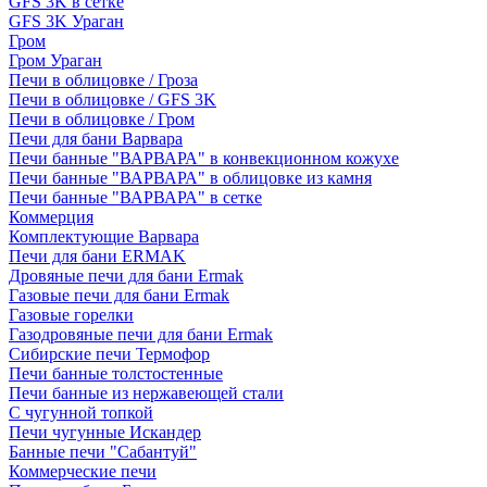
GFS 3K в сетке
GFS 3K Ураган
Гром
Гром Ураган
Печи в облицовке / Гроза
Печи в облицовке / GFS 3K
Печи в облицовке / Гром
Печи для бани Варвара
Печи банные "ВАРВАРА" в конвекционном кожухе
Печи банные "ВАРВАРА" в облицовке из камня
Печи банные "ВАРВАРА" в сетке
Коммерция
Комплектующие Варвара
Печи для бани ERMAK
Дровяные печи для бани Ermak
Газовые печи для бани Ermak
Газовые горелки
Газодровяные печи для бани Ermak
Сибирские печи Термофор
Печи банные толстостенные
Печи банные из нержавеющей стали
С чугунной топкой
Печи чугунные Искандер
Банные печи "Сабантуй"
Коммерческие печи