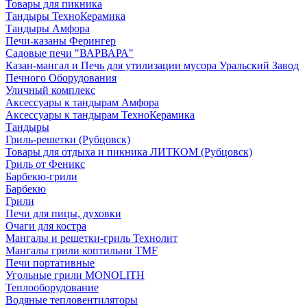
Товары для пикника
Тандыры ТехноКерамика
Тандыры Амфора
Печи-казаны Ферингер
Садовые печи "ВАРВАРА"
Казан-мангал и Печь для утилизации мусора Уральский Завод
Печного Оборудования
Уличный комплекс
Аксессуары к тандырам Амфора
Аксессуары к тандырам ТехноКерамика
Тандыры
Гриль-решетки (Рубцовск)
Товары для отдыха и пикника ЛИТКОМ (Рубцовск)
Гриль от Феникс
Барбекю-грили
Барбекю
Грили
Печи для пицы, духовки
Очаги для костра
Мангалы и решетки-гриль Технолит
Мангалы грили коптильни TMF
Печи портативные
Угольные грили MONOLITH
Теплооборудование
Водяные тепловентиляторы