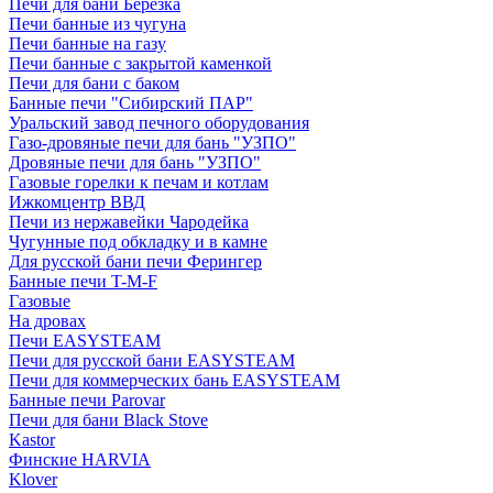
Печи для бани Березка
Печи банные из чугуна
Печи банные на газу
Печи банные с закрытой каменкой
Печи для бани с баком
Банные печи "Сибирский ПАР"
Уральский завод печного оборудования
Газо-дровяные печи для бань "УЗПО"
Дровяные печи для бань "УЗПО"
Газовые горелки к печам и котлам
Ижкомцентр ВВД
Печи из нержавейки Чародейка
Чугунные под обкладку и в камне
Для русской бани печи Ферингер
Банные печи T-M-F
Газовые
На дровах
Печи EASYSTEAM
Печи для русской бани EASYSTEAM
Печи для коммерческих бань EASYSTEAM
Банные печи Parovar
Печи для бани Black Stove
Kastor
Финские HARVIA
Klover