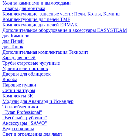
Уход за каминами и дымоходами
Товары для монтажа
Комплектующие, запасные части: Печи, Котлы, Камины
Комплектующие для печей TMF
Комплектующие для печей ERMAK
Дополнительное оборудование и аксессуары EASYSTEAM
для Каминов
для Печей
для Топок
Дополнительная комплектация Технолит
Заряд для печей
Трубы стартовые чугунные
Удлинители порталов
Дверцы для облицовок
Короба
Паровые пушки
Сетки на трубы
Комплекты ЗК
Модули для Авангард и Искандер
Теплообменники
"Tytan Professional"
"Весёлый трубочист"
Аксессуары "SAWO"
Ведра и ковшы
Свет и ограждения для ламп