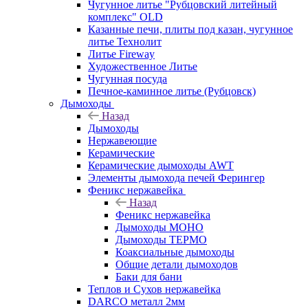
Чугунное литье "Рубцовский литейный
комплекс" OLD
Казанные печи, плиты под казан, чугунное
литье Технолит
Литье Fireway
Художественное Литье
Чугунная посуда
Печное-каминное литье (Рубцовск)
Дымоходы
Назад
Дымоходы
Нержавеющие
Керамические
Керамические дымоходы AWT
Элементы дымохода печей Ферингер
Феникс нержавейка
Назад
Феникс нержавейка
Дымоходы МОНО
Дымоходы ТЕРМО
Коаксиальные дымоходы
Общие детали дымоходов
Баки для бани
Теплов и Сухов нержавейка
DARCO металл 2мм