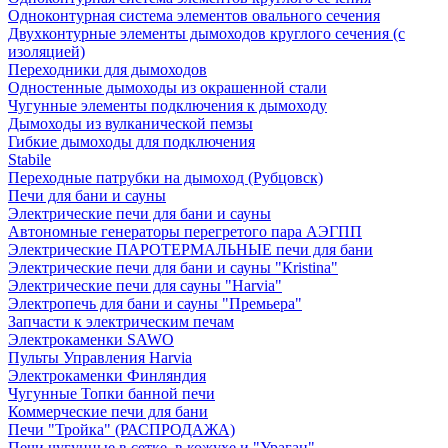
Одноконтурная система элементов овального сечения
Двухконтурные элементы дымоходов круглого сечения (с
изоляцией)
Переходники для дымоходов
Одностенные дымоходы из окрашенной стали
Чугунные элементы подключения к дымоходу
Дымоходы из вулканической пемзы
Гибкие дымоходы для подключения
Stabile
Переходные патрубки на дымоход (Рубцовск)
Печи для бани и сауны
Электрические печи для бани и сауны
Автономные генераторы перегретого пара АЭГПП
Электрические ПАРОТЕРМАЛЬНЫЕ печи для бани
Электрические печи для бани и сауны "Кristina"
Электрические печи для сауны "Harvia"
Электропечь для бани и сауны "Премьера"
Запчасти к электрическим печам
Электрокаменки SAWO
Пульты Управления Harvia
Электрокаменки Финляндия
Чугунные Топки банной печи
Коммерческие печи для бани
Печи "Тройка" (РАСПРОДАЖА)
Печи чугунные в сетке, в кожухе и "Ураган"