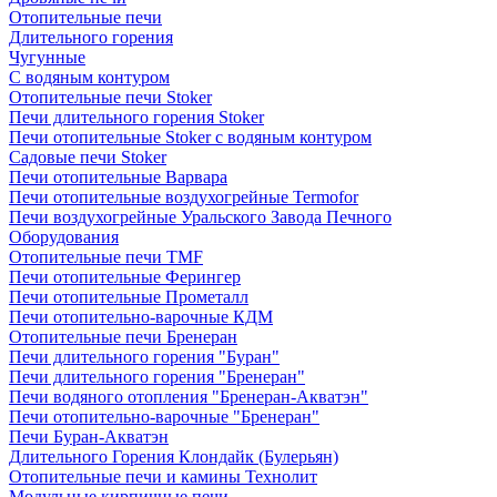
Отопительные печи
Длительного горения
Чугунные
C водяным контуром
Отопительные печи Stoker
Печи длительного горения Stoker
Печи отопительные Stoker с водяным контуром
Садовые печи Stoker
Печи отопительные Варвара
Печи отопительные воздухогрейные Termofor
Печи воздухогрейные Уральского Завода Печного
Оборудования
Отопительные печи TMF
Печи отопительные Ферингер
Печи отопительные Прометалл
Печи отопительно-варочные КДМ
Отопительные печи Бренеран
Печи длительного горения "Буран"
Печи длительного горения "Бренеран"
Печи водяного отопления "Бренеран-Акватэн"
Печи отопительно-варочные "Бренеран"
Печи Буран-Акватэн
Длительного Горения Клондайк (Булерьян)
Отопительные печи и камины Технолит
Модульные кирпичные печи