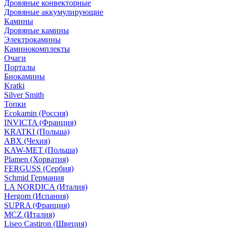
Дровяные конвекторные
Дровяные аккумулирующие
Камины
Дровяные камины
Электрокамины
Каминокомплекты
Очаги
Порталы
Биокамины
Kratki
Silver Smith
Топки
Ecokamin (Россия)
INVICTA (Франция)
KRATKI (Польша)
ABX (Чехия)
KAW-MET (Польша)
Plamen (Хорватия)
FERGUSS (Сербия)
Schmid Германия
LA NORDICA (Италия)
Hergom (Испания)
SUPRA (Франция)
MCZ (Италия)
Liseo Castiron (Швеция)