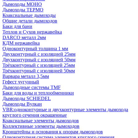
Дымоходы МОНО
Дымоходы ТЕРМО
Коаксиальные дымоходы
Общие детали дымоходов
Баки для бани
Теплов и Сухов нержавейка
DARCO металл 2мм
КДМ нержавейка
Одноконтурный толщина 1 мм
Двухконтурный с изоляцией 25мм
Двухконтурный с изоляцией 50мм
Трёхконтурный с изоляцией 25мм
Трёхконтурный с изоляцией 50мм
Варвара металл 3,5мм
Гефест чугунный
Дымоходные системы TMF
Баки для воды и теплообменники
Дымоходы SCHIEDEL
Дымоходы Вулкан
VBR:одноконтурные и двухконтурные элементы дымохода
круглого сечения окрашенные
Коаксиальные элементы дымоходов
Коллективные элементы дымоходов
Кронштейны и основания к опорам дымоходов
Одноконтурная система элементов круглого сечения