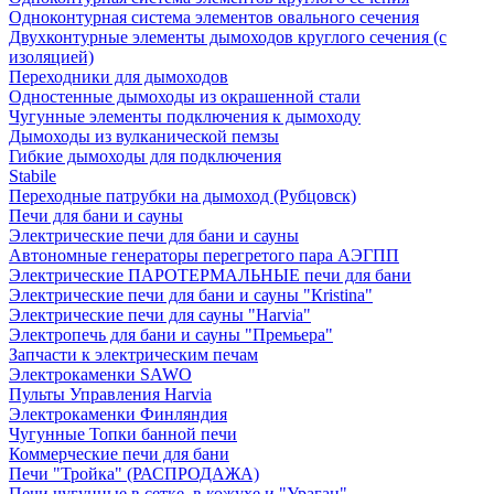
Одноконтурная система элементов овального сечения
Двухконтурные элементы дымоходов круглого сечения (с
изоляцией)
Переходники для дымоходов
Одностенные дымоходы из окрашенной стали
Чугунные элементы подключения к дымоходу
Дымоходы из вулканической пемзы
Гибкие дымоходы для подключения
Stabile
Переходные патрубки на дымоход (Рубцовск)
Печи для бани и сауны
Электрические печи для бани и сауны
Автономные генераторы перегретого пара АЭГПП
Электрические ПАРОТЕРМАЛЬНЫЕ печи для бани
Электрические печи для бани и сауны "Кristina"
Электрические печи для сауны "Harvia"
Электропечь для бани и сауны "Премьера"
Запчасти к электрическим печам
Электрокаменки SAWO
Пульты Управления Harvia
Электрокаменки Финляндия
Чугунные Топки банной печи
Коммерческие печи для бани
Печи "Тройка" (РАСПРОДАЖА)
Печи чугунные в сетке, в кожухе и "Ураган"