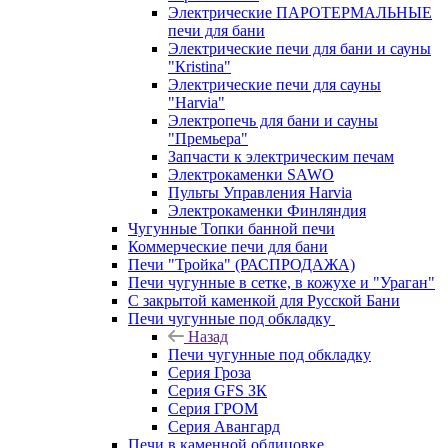
Электрические ПАРОТЕРМАЛЬНЫЕ
печи для бани
Электрические печи для бани и сауны
"Кristina"
Электрические печи для сауны
"Harvia"
Электропечь для бани и сауны
"Премьера"
Запчасти к электрическим печам
Электрокаменки SAWO
Пульты Управления Harvia
Электрокаменки Финляндия
Чугунные Топки банной печи
Коммерческие печи для бани
Печи "Тройка" (РАСПРОДАЖА)
Печи чугунные в сетке, в кожухе и "Ураган"
С закрытой каменкой для Русской Бани
Печи чугунные под обкладку
Назад
Печи чугунные под обкладку
Серия Гроза
Серия GFS ЗК
Серия ГРОМ
Серия Авангард
Печи в каменной облицовке