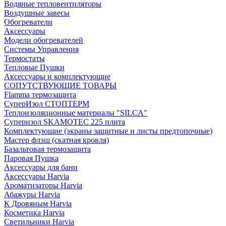
Водяные тепловентиляторы
Воздушные завесы
Обогреватели
Аксессуары
Модели обогревателей
Системы Управления
Термостаты
Тепловые Пушки
Аксессуары и комплектующие
СОПУТСТВУЮЩИЕ ТОВАРЫ
Flamma термозащита
СуперИзол СТОПТЕРМ
Теплоизоляционные материалы "SILCA"
Суперизол SKAMOTEC 225 плита
Комплектующие (экраны защитные и листы предтопочные)
Мастер флэш (скатная кровля)
Базальтовая термозащита
Паровая Пушка
Аксессуары для бани
Аксессуары Harvia
Ароматизаторы Harvia
Абажуры Harvia
К Дровяным Harvia
Косметика Harvia
Светильники Harvia