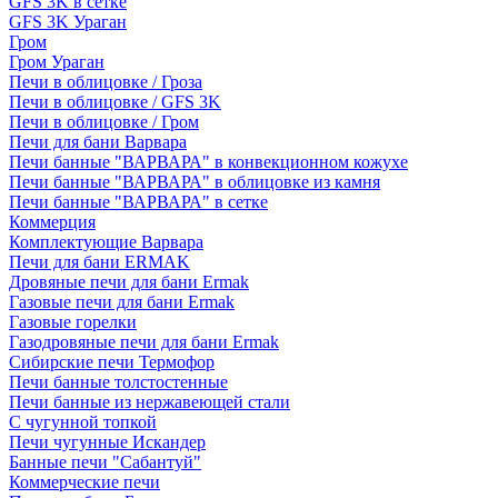
GFS 3K в сетке
GFS 3K Ураган
Гром
Гром Ураган
Печи в облицовке / Гроза
Печи в облицовке / GFS 3K
Печи в облицовке / Гром
Печи для бани Варвара
Печи банные "ВАРВАРА" в конвекционном кожухе
Печи банные "ВАРВАРА" в облицовке из камня
Печи банные "ВАРВАРА" в сетке
Коммерция
Комплектующие Варвара
Печи для бани ERMAK
Дровяные печи для бани Ermak
Газовые печи для бани Ermak
Газовые горелки
Газодровяные печи для бани Ermak
Сибирские печи Термофор
Печи банные толстостенные
Печи банные из нержавеющей стали
С чугунной топкой
Печи чугунные Искандер
Банные печи "Сабантуй"
Коммерческие печи