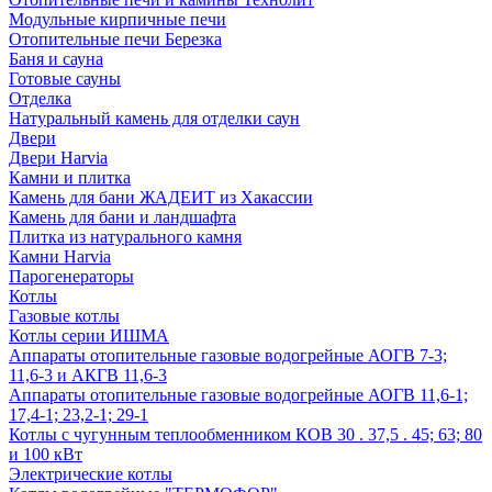
Модульные кирпичные печи
Отопительные печи Березка
Баня и сауна
Готовые сауны
Отделка
Натуральный камень для отделки саун
Двери
Двери Harvia
Камни и плитка
Камень для бани ЖАДЕИТ из Хакассии
Камень для бани и ландшафта
Плитка из натурального камня
Камни Harvia
Парогенераторы
Котлы
Газовые котлы
Котлы серии ИШМА
Аппараты отопительные газовые водогрейные АОГВ 7-3;
11,6-3 и АКГВ 11,6-3
Аппараты отопительные газовые водогрейные АОГВ 11,6-1;
17,4-1; 23,2-1; 29-1
Котлы с чугунным теплообменником КОВ 30 . 37,5 . 45; 63; 80
и 100 кВт
Электрические котлы