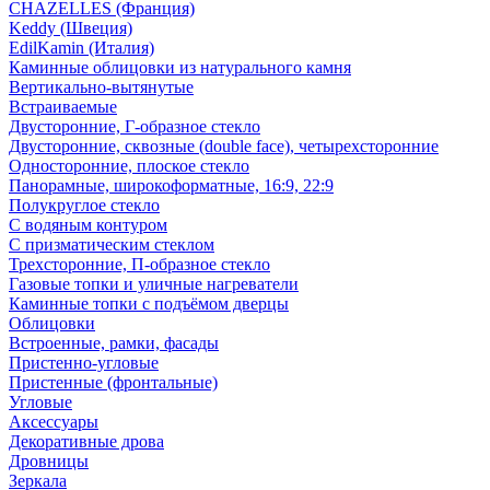
CHAZELLES (Франция)
Keddy (Швеция)
EdilKamin (Италия)
Каминные облицовки из натурального камня
Вертикально-вытянутые
Встраиваемые
Двусторонние, Г-образное стекло
Двусторонние, сквозные (double face), четырехсторонние
Односторонние, плоское стекло
Панорамные, широкоформатные, 16:9, 22:9
Полукруглое стекло
С водяным контуром
С призматическим стеклом
Трехсторонние, П-образное стекло
Газовые топки и уличные нагреватели
Каминные топки с подъёмом дверцы
Облицовки
Встроенные, рамки, фасады
Пристенно-угловые
Пристенные (фронтальные)
Угловые
Аксессуары
Декоративные дрова
Дровницы
Зеркала