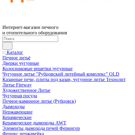
Интернет-магазин печного
и отопительного оборудования
Каталог
Печное литьё
Дверки чугунные
Колосниковые решетки чугунные
Чугунное литье "Рубцовский литейный комплекс" OLD
Казанные печи, плиты под казан, чугунное литье Технолит
Литье Fireway
Художественное Литье
Чугунная посуда
Печное-каминное литье (Рубцовск)
Дымоходы
Нержавеющие
Керамические
Керамические дымоходы AWT
Элементы дымохода печей Ферингер
Феникс нержавейка