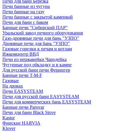
Печи для бани Березка
Печи банные из чугуна
Печи банные на газу
Печи банные с закрытой каменкой
Печи для бани с баком
Банные печи "Сибирский ПАР"
Уральский завод печного оборудования
Газо-дровяные печи для бань "УЗПО"
Дровяные печи для бань "УЗПО"
Газовые горелки к печам и котлам
Ижкомцентр ВВД
Печи из нержавейки Чародейка
Чугунные под обкладку и в камне
Для русской бани печи Ферингер
Банные печи T-M-F
Газовые
На дровах
Печи EASYSTEAM
Печи для русской бани EASYSTEAM
Печи для коммерческих бань EASYSTEAM
Банные печи Parovar
Печи для бани Black Stove
Kastor
Финские HARVIA
Klover