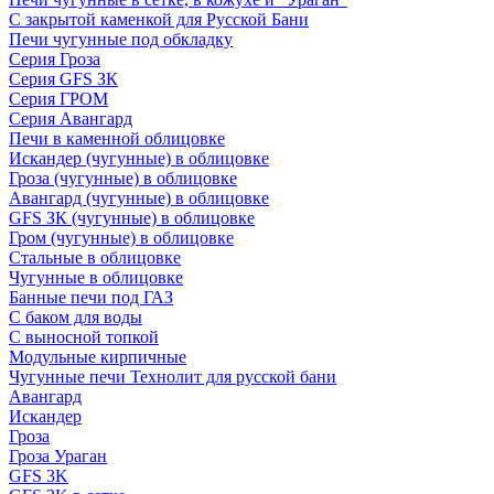
С закрытой каменкой для Русской Бани
Печи чугунные под обкладку
Серия Гроза
Серия GFS ЗК
Серия ГРОМ
Серия Авангард
Печи в каменной облицовке
Искандер (чугунные) в облицовке
Гроза (чугунные) в облицовке
Авангард (чугунные) в облицовке
GFS ЗК (чугунные) в облицовке
Гром (чугунные) в облицовке
Стальные в облицовке
Чугунные в облицовке
Банные печи под ГАЗ
С баком для воды
С выносной топкой
Модульные кирпичные
Чугунные печи Технолит для русской бани
Авангард
Искандер
Гроза
Гроза Ураган
GFS 3K