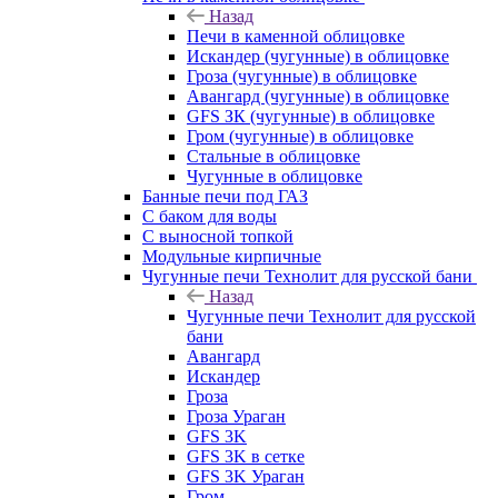
Назад
Печи в каменной облицовке
Искандер (чугунные) в облицовке
Гроза (чугунные) в облицовке
Авангард (чугунные) в облицовке
GFS ЗК (чугунные) в облицовке
Гром (чугунные) в облицовке
Стальные в облицовке
Чугунные в облицовке
Банные печи под ГАЗ
С баком для воды
С выносной топкой
Модульные кирпичные
Чугунные печи Технолит для русской бани
Назад
Чугунные печи Технолит для русской
бани
Авангард
Искандер
Гроза
Гроза Ураган
GFS 3K
GFS 3K в сетке
GFS 3K Ураган
Гром