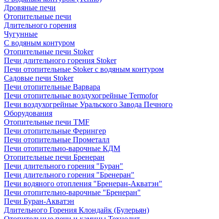
Дровяные печи
Отопительные печи
Длительного горения
Чугунные
C водяным контуром
Отопительные печи Stoker
Печи длительного горения Stoker
Печи отопительные Stoker с водяным контуром
Садовые печи Stoker
Печи отопительные Варвара
Печи отопительные воздухогрейные Termofor
Печи воздухогрейные Уральского Завода Печного
Оборудования
Отопительные печи TMF
Печи отопительные Ферингер
Печи отопительные Прометалл
Печи отопительно-варочные КДМ
Отопительные печи Бренеран
Печи длительного горения "Буран"
Печи длительного горения "Бренеран"
Печи водяного отопления "Бренеран-Акватэн"
Печи отопительно-варочные "Бренеран"
Печи Буран-Акватэн
Длительного Горения Клондайк (Булерьян)
Отопительные печи и камины Технолит