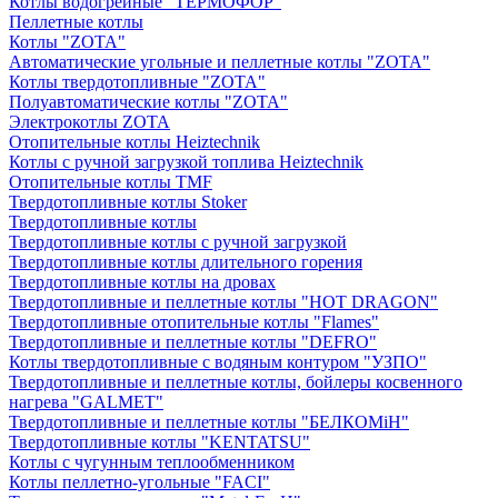
Котлы водогрейные "ТЕРМОФОР"
Пеллетные котлы
Котлы "ZOTA"
Автоматические угольные и пеллетные котлы "ZOTA"
Котлы твердотопливные "ZOTA"
Полуавтоматические котлы "ZOTA"
Электрокотлы ZOTA
Отопительные котлы Heiztechnik
Котлы с ручной загрузкой топлива Heiztechnik
Отопительные котлы TMF
Твердотопливные котлы Stoker
Твердотопливные котлы
Твердотопливные котлы с ручной загрузкой
Твердотопливные котлы длительного горения
Твердотопливные котлы на дровах
Твердотопливные и пеллетные котлы "HOT DRAGON"
Твердотопливные отопительные котлы "Flames"
Твердотопливные и пеллетные котлы "DEFRO"
Котлы твердотопливные с водяным контуром "УЗПО"
Твердотопливные и пеллетные котлы, бойлеры косвенного
нагрева "GALMET"
Твердотопливные и пеллетные котлы "БЕЛКОМiН"
Твердотопливные котлы "KENTATSU"
Котлы с чугунным теплообменником
Котлы пеллетно-угольные "FACI"