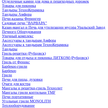
Отделочные камни для дома и пешеходных дорожек
Товары для пикника
Тандыры ТехноКерамика
Тандыры Амфора
Печи-казаны Ферингер
Садовые печи "ВАРВАРА"
Казан-мангал и Печь для утилизации мусора Уральский Завод
Печного Оборудования
Уличный комплекс
Аксессуары к тандырам Амфора
Аксессуары к тандырам ТехноКерамика
Тандыры
Гриль-решетки (Рубцовск)
Товары для отдыха и пикника ЛИТКОМ (Рубцовск)
Гриль от Феникс
Барбекю-грили
Барбекю
Грили
Печи для пицы, духовки
Очаги для костра
Мангалы и решетки-гриль Технолит
Мангалы грили коптильни TMF
Печи портативные
Угольные грили MONOLITH
Теплооборудование