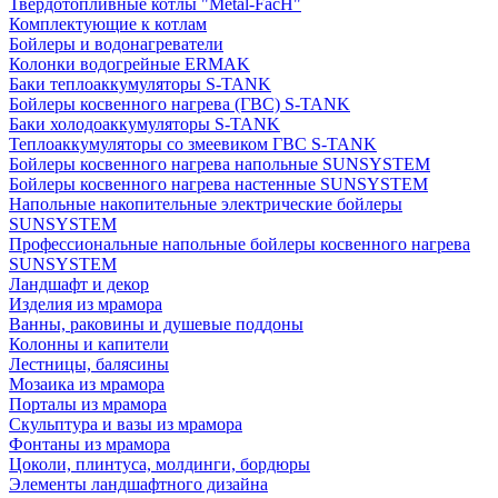
Твердотопливные котлы "Metal-FacH"
Комплектующие к котлам
Бойлеры и водонагреватели
Колонки водогрейные ERMAK
Баки теплоаккумуляторы S-TANK
Бойлеры косвенного нагрева (ГВС) S-TANK
Баки холодоаккумуляторы S-TANK
Теплоаккумуляторы со змеевиком ГВС S-TANK
Бойлеры косвенного нагрева напольные SUNSYSTEM
Бойлеры косвенного нагрева настенные SUNSYSTEM
Напольные накопительные электрические бойлеры
SUNSYSTEM
Профессиональные напольные бойлеры косвенного нагрева
SUNSYSTEM
Ландшафт и декор
Изделия из мрамора
Ванны, раковины и душевые поддоны
Колонны и капители
Лестницы, балясины
Мозаика из мрамора
Порталы из мрамора
Скульптура и вазы из мрамора
Фонтаны из мрамора
Цоколи, плинтуса, молдинги, бордюры
Элементы ландшафтного дизайна