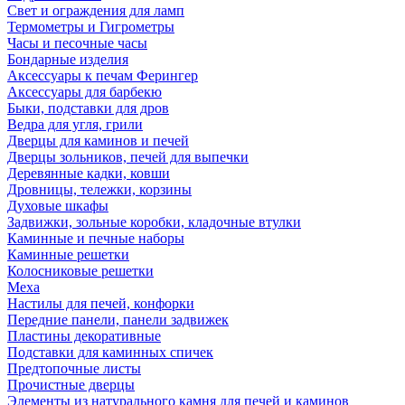
Свет и ограждения для ламп
Термометры и Гигрометры
Часы и песочные часы
Бондарные изделия
Аксессуары к печам Ферингер
Аксессуары для барбекю
Быки, подставки для дров
Ведра для угля, грили
Дверцы для каминов и печей
Дверцы зольников, печей для выпечки
Деревянные кадки, ковши
Дровницы, тележки, корзины
Духовые шкафы
Задвижки, зольные коробки, кладочные втулки
Каминные и печные наборы
Каминные решетки
Колосниковые решетки
Меха
Настилы для печей, конфорки
Передние панели, панели задвижек
Пластины декоративные
Подставки для каминных спичек
Предтопочные листы
Прочистные дверцы
Элементы из натурального камня для печей и каминов