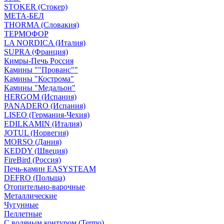
STOKER (Стокер)
МЕТА-БЕЛ
THORMA (Словакия)
ТЕРМОФОР
LA NORDICA (Италия)
SUPRA (Франция)
Кимры-Печь Россия
Камины ""Прованс""
Камины "Кострома"
Камины "Медальон"
HERGOM (Испания)
PANADERO (Испания)
LISEO (Германия-Чехия)
EDILKAMIN (Италия)
JOTUL (Норвегия)
MORSO (Дания)
KEDDY (Швеция)
FireBird (Россия)
Печь-камин EASYSTEAM
DEFRO (Польша)
Отопительно-варочные
Металлические
Чугунные
Пеллетные
С водяным контуром (Termo)