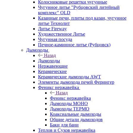
Колосниковые решетки чугунные
Чугунное литье "Рубцовский литейный
комплекс" OLD
Казанные печи, плиты под казан, чугунное
литье Технолит
Литье Fireway
Художественное Литье
Чугунная посуда
Печное-каминное литье (Рубцовск)
Дымоходы
Назад
Дымоходы
Нержавеющие
Керамические
Керамические дымоходы AWT
Элементы дымохода печей Ферингер
Феникс нержавейка
Назад
Феникс нержавейка
Дымоходы МОНО
Дымоходы ТЕРМО
Коаксиальные дымоходы
Общие детали дымоходов
Баки для бани
Теплов и Сухов нержавейка