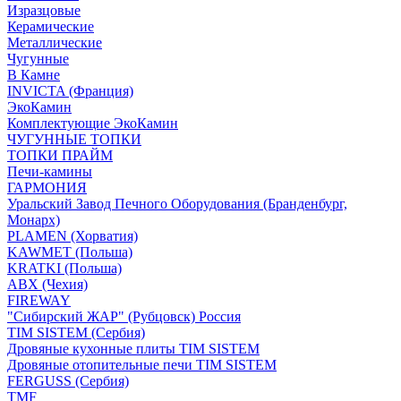
Изразцовые
Керамические
Металлические
Чугунные
В Камне
INVICTA (Франция)
ЭкоКамин
Комплектующие ЭкоКамин
ЧУГУННЫЕ ТОПКИ
ТОПКИ ПРАЙМ
Печи-камины
ГАРМОНИЯ
Уральский Завод Печного Оборудования (Бранденбург,
Монарх)
PLAMEN (Хорватия)
KAWMET (Польша)
KRATKI (Польша)
ABX (Чехия)
FIREWAY
"Сибирский ЖАР" (Рубцовск) Россия
TIM SISTEM (Сербия)
Дровяные кухонные плиты TIM SISTEM
Дровяные отопительные печи TIM SISTEM
FERGUSS (Сербия)
TMF