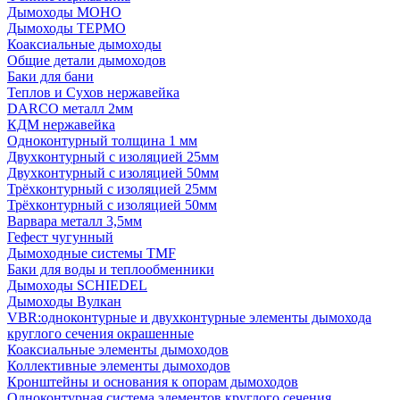
Дымоходы МОНО
Дымоходы ТЕРМО
Коаксиальные дымоходы
Общие детали дымоходов
Баки для бани
Теплов и Сухов нержавейка
DARCO металл 2мм
КДМ нержавейка
Одноконтурный толщина 1 мм
Двухконтурный с изоляцией 25мм
Двухконтурный с изоляцией 50мм
Трёхконтурный с изоляцией 25мм
Трёхконтурный с изоляцией 50мм
Варвара металл 3,5мм
Гефест чугунный
Дымоходные системы TMF
Баки для воды и теплообменники
Дымоходы SCHIEDEL
Дымоходы Вулкан
VBR:одноконтурные и двухконтурные элементы дымохода
круглого сечения окрашенные
Коаксиальные элементы дымоходов
Коллективные элементы дымоходов
Кронштейны и основания к опорам дымоходов
Одноконтурная система элементов круглого сечения