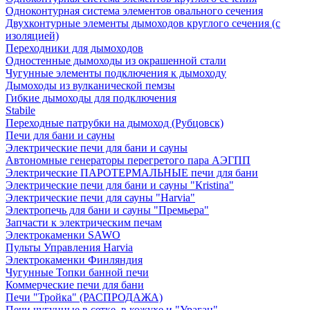
Одноконтурная система элементов овального сечения
Двухконтурные элементы дымоходов круглого сечения (с
изоляцией)
Переходники для дымоходов
Одностенные дымоходы из окрашенной стали
Чугунные элементы подключения к дымоходу
Дымоходы из вулканической пемзы
Гибкие дымоходы для подключения
Stabile
Переходные патрубки на дымоход (Рубцовск)
Печи для бани и сауны
Электрические печи для бани и сауны
Автономные генераторы перегретого пара АЭГПП
Электрические ПАРОТЕРМАЛЬНЫЕ печи для бани
Электрические печи для бани и сауны "Кristina"
Электрические печи для сауны "Harvia"
Электропечь для бани и сауны "Премьера"
Запчасти к электрическим печам
Электрокаменки SAWO
Пульты Управления Harvia
Электрокаменки Финляндия
Чугунные Топки банной печи
Коммерческие печи для бани
Печи "Тройка" (РАСПРОДАЖА)
Печи чугунные в сетке, в кожухе и "Ураган"