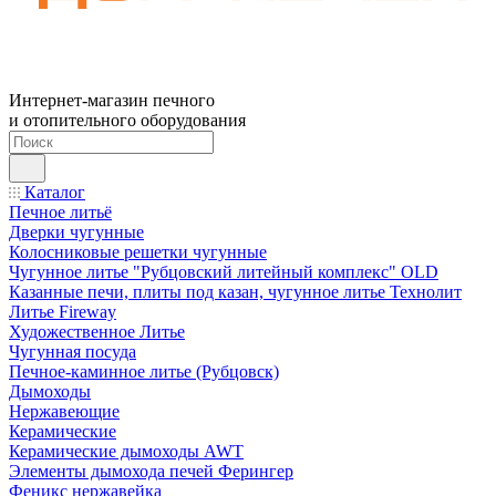
Интернет-магазин печного
и отопительного оборудования
Каталог
Печное литьё
Дверки чугунные
Колосниковые решетки чугунные
Чугунное литье "Рубцовский литейный комплекс" OLD
Казанные печи, плиты под казан, чугунное литье Технолит
Литье Fireway
Художественное Литье
Чугунная посуда
Печное-каминное литье (Рубцовск)
Дымоходы
Нержавеющие
Керамические
Керамические дымоходы AWT
Элементы дымохода печей Ферингер
Феникс нержавейка