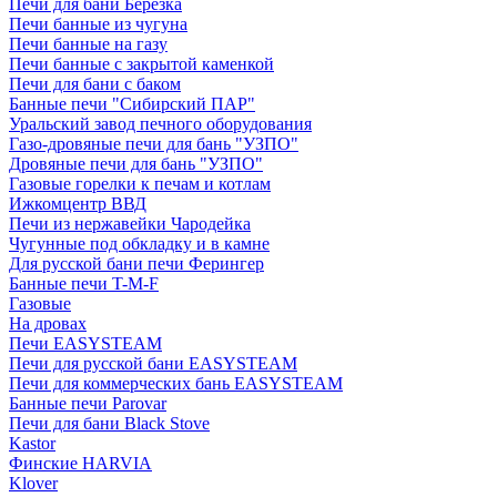
Печи для бани Березка
Печи банные из чугуна
Печи банные на газу
Печи банные с закрытой каменкой
Печи для бани с баком
Банные печи "Сибирский ПАР"
Уральский завод печного оборудования
Газо-дровяные печи для бань "УЗПО"
Дровяные печи для бань "УЗПО"
Газовые горелки к печам и котлам
Ижкомцентр ВВД
Печи из нержавейки Чародейка
Чугунные под обкладку и в камне
Для русской бани печи Ферингер
Банные печи T-M-F
Газовые
На дровах
Печи EASYSTEAM
Печи для русской бани EASYSTEAM
Печи для коммерческих бань EASYSTEAM
Банные печи Parovar
Печи для бани Black Stove
Kastor
Финские HARVIA
Klover