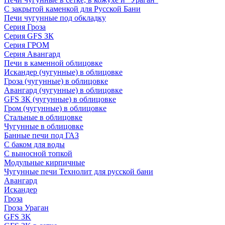
С закрытой каменкой для Русской Бани
Печи чугунные под обкладку
Серия Гроза
Серия GFS ЗК
Серия ГРОМ
Серия Авангард
Печи в каменной облицовке
Искандер (чугунные) в облицовке
Гроза (чугунные) в облицовке
Авангард (чугунные) в облицовке
GFS ЗК (чугунные) в облицовке
Гром (чугунные) в облицовке
Стальные в облицовке
Чугунные в облицовке
Банные печи под ГАЗ
С баком для воды
С выносной топкой
Модульные кирпичные
Чугунные печи Технолит для русской бани
Авангард
Искандер
Гроза
Гроза Ураган
GFS 3K