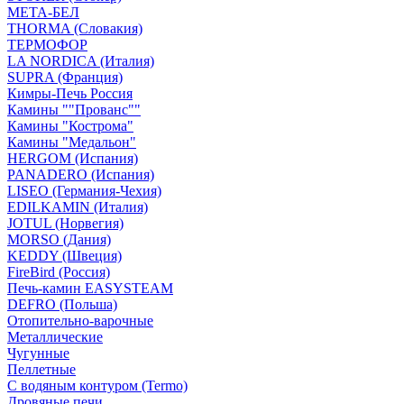
МЕТА-БЕЛ
THORMA (Словакия)
ТЕРМОФОР
LA NORDICA (Италия)
SUPRA (Франция)
Кимры-Печь Россия
Камины ""Прованс""
Камины "Кострома"
Камины "Медальон"
HERGOM (Испания)
PANADERO (Испания)
LISEO (Германия-Чехия)
EDILKAMIN (Италия)
JOTUL (Норвегия)
MORSO (Дания)
KEDDY (Швеция)
FireBird (Россия)
Печь-камин EASYSTEAM
DEFRO (Польша)
Отопительно-варочные
Металлические
Чугунные
Пеллетные
С водяным контуром (Termo)
Дровяные печи