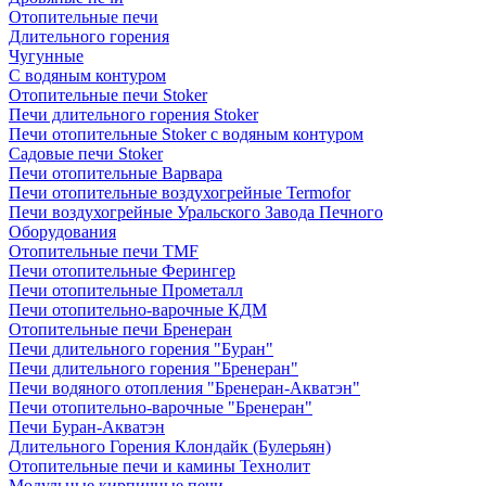
Отопительные печи
Длительного горения
Чугунные
C водяным контуром
Отопительные печи Stoker
Печи длительного горения Stoker
Печи отопительные Stoker с водяным контуром
Садовые печи Stoker
Печи отопительные Варвара
Печи отопительные воздухогрейные Termofor
Печи воздухогрейные Уральского Завода Печного
Оборудования
Отопительные печи TMF
Печи отопительные Ферингер
Печи отопительные Прометалл
Печи отопительно-варочные КДМ
Отопительные печи Бренеран
Печи длительного горения "Буран"
Печи длительного горения "Бренеран"
Печи водяного отопления "Бренеран-Акватэн"
Печи отопительно-варочные "Бренеран"
Печи Буран-Акватэн
Длительного Горения Клондайк (Булерьян)
Отопительные печи и камины Технолит
Модульные кирпичные печи