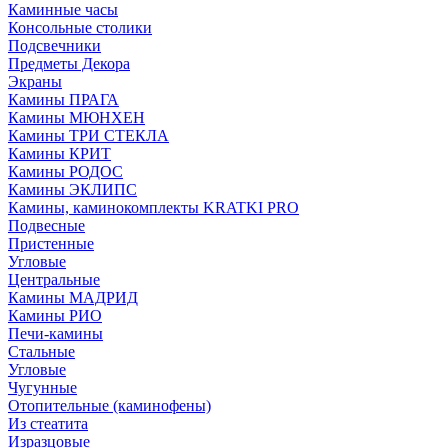
Каминные часы
Консольные столики
Подсвечники
Предметы Декора
Экраны
Камины ПРАГА
Камины МЮНХЕН
Камины ТРИ СТЕКЛА
Камины КРИТ
Камины РОДОС
Камины ЭКЛИПС
Камины, каминокомплекты KRATKI PRO
Подвесные
Пристенные
Угловые
Центральные
Камины МАДРИД
Камины РИО
Печи-камины
Стальные
Угловые
Чугунные
Отопительные (каминофены)
Из стеатита
Изразцовые