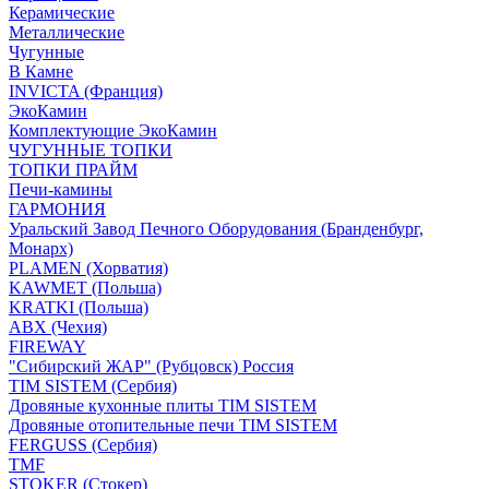
Керамические
Металлические
Чугунные
В Камне
INVICTA (Франция)
ЭкоКамин
Комплектующие ЭкоКамин
ЧУГУННЫЕ ТОПКИ
ТОПКИ ПРАЙМ
Печи-камины
ГАРМОНИЯ
Уральский Завод Печного Оборудования (Бранденбург,
Монарх)
PLAMEN (Хорватия)
KAWMET (Польша)
KRATKI (Польша)
ABX (Чехия)
FIREWAY
"Сибирский ЖАР" (Рубцовск) Россия
TIM SISTEM (Сербия)
Дровяные кухонные плиты TIM SISTEM
Дровяные отопительные печи TIM SISTEM
FERGUSS (Сербия)
TMF
STOKER (Стокер)