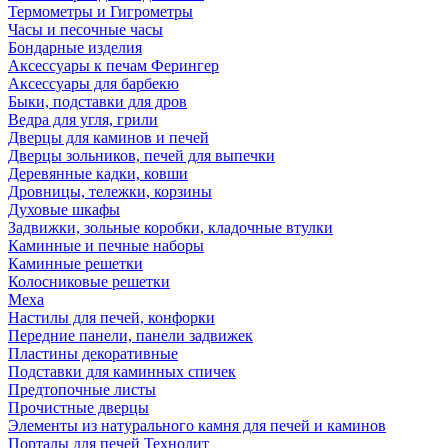
Термометры и Гигрометры
Часы и песочные часы
Бондарные изделия
Аксессуары к печам Ферингер
Аксессуары для барбекю
Быки, подставки для дров
Ведра для угля, грили
Дверцы для каминов и печей
Дверцы зольников, печей для выпечки
Деревянные кадки, ковши
Дровницы, тележки, корзины
Духовые шкафы
Задвижки, зольные коробки, кладочные втулки
Каминные и печные наборы
Каминные решетки
Колосниковые решетки
Меха
Настилы для печей, конфорки
Передние панели, панели задвижек
Пластины декоративные
Подставки для каминных спичек
Предтопочные листы
Прочистные дверцы
Элементы из натурального камня для печей и каминов
Порталы для печей Технолит