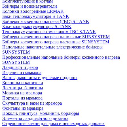
Комплектующие к котлам
Бойлеры и водонагреватели
Колонки водогрейные ERMAK
Баки теплоаккумуляторы S-TANK
Бойлеры косвенного нагрева (ГВС) S-TANK
Баки холодоаккумуляторы S-TANK
Теплоаккумуляторы со змеевиком ГВС S-TANK
Бойлеры косвенного нагрева напольные SUNSYSTEM
Бойлеры косвенного нагрева настенные SUNSYSTEM
Напольные накопительные электрические бойлеры
SUNSYSTEM
Профессиональные напольные бойлеры косвенного нагрева
SUNSYSTEM
Ландшафт и декор
Изделия из мрамора
Ванны, раковины и душевые поддоны
Колонны и капители
Лестницы, балясины
Мозаика из мрамора
Порталы из мрамора
Скульптура и вазы из мрамора
Фонтаны из мрамора
Цоколи, плинтуса, молдинги, бордюры
Элементы ландшафтного дизайна
Отделочные камни для дома и пешеходных дорожек