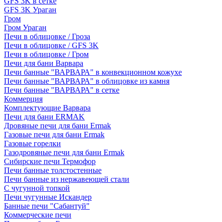
GFS 3K в сетке
GFS 3K Ураган
Гром
Гром Ураган
Печи в облицовке / Гроза
Печи в облицовке / GFS 3K
Печи в облицовке / Гром
Печи для бани Варвара
Печи банные "ВАРВАРА" в конвекционном кожухе
Печи банные "ВАРВАРА" в облицовке из камня
Печи банные "ВАРВАРА" в сетке
Коммерция
Комплектующие Варвара
Печи для бани ERMAK
Дровяные печи для бани Ermak
Газовые печи для бани Ermak
Газовые горелки
Газодровяные печи для бани Ermak
Сибирские печи Термофор
Печи банные толстостенные
Печи банные из нержавеющей стали
С чугунной топкой
Печи чугунные Искандер
Банные печи "Сабантуй"
Коммерческие печи