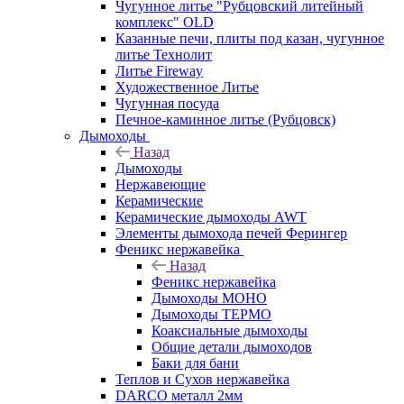
Чугунное литье "Рубцовский литейный
комплекс" OLD
Казанные печи, плиты под казан, чугунное
литье Технолит
Литье Fireway
Художественное Литье
Чугунная посуда
Печное-каминное литье (Рубцовск)
Дымоходы
Назад
Дымоходы
Нержавеющие
Керамические
Керамические дымоходы AWT
Элементы дымохода печей Ферингер
Феникс нержавейка
Назад
Феникс нержавейка
Дымоходы МОНО
Дымоходы ТЕРМО
Коаксиальные дымоходы
Общие детали дымоходов
Баки для бани
Теплов и Сухов нержавейка
DARCO металл 2мм