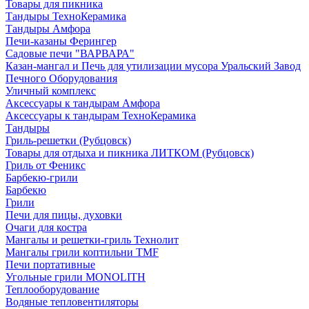
Товары для пикника
Тандыры ТехноКерамика
Тандыры Амфора
Печи-казаны Ферингер
Садовые печи "ВАРВАРА"
Казан-мангал и Печь для утилизации мусора Уральский Завод
Печного Оборудования
Уличный комплекс
Аксессуары к тандырам Амфора
Аксессуары к тандырам ТехноКерамика
Тандыры
Гриль-решетки (Рубцовск)
Товары для отдыха и пикника ЛИТКОМ (Рубцовск)
Гриль от Феникс
Барбекю-грили
Барбекю
Грили
Печи для пицы, духовки
Очаги для костра
Мангалы и решетки-гриль Технолит
Мангалы грили коптильни TMF
Печи портативные
Угольные грили MONOLITH
Теплооборудование
Водяные тепловентиляторы