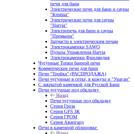
печи для бани
Электрические печи для бани и сауны
"Кristina"
Электрические печи для сауны
"Harvia"
Электропечь для бани и сауны
"Премьера"
Запчасти к электрическим печам
Электрокаменки SAWO
Пульты Управления Harvia
Электрокаменки Финляндия
Чугунные Топки банной печи
Коммерческие печи для бани
Печи "Тройка" (РАСПРОДАЖА)
Печи чугунные в сетке, в кожухе и "Ураган"
С закрытой каменкой для Русской Бани
Печи чугунные под обкладку
Назад
Печи чугунные под обкладку
Серия Гроза
Серия GFS ЗК
Серия ГРОМ
Серия Авангард
Печи в каменной облицовке
Назад