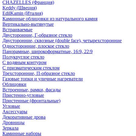
CHAZELLES (Франция)
Keddy (Швеция)
EdilKamin (Италия)
Каминные облицовки из натурального камня
Вертикально-вытянутые
Встраиваемые
Двусторонние, Г-образное стекло
Двусторонние, сквозные (double face), четырехсторонние
Односторонние, плоское стекло
Панорамные, широкоформатные, 16:9, 22:9
Полукруглое стекло
С водяным контуром
С призматическим стеклом
Трехсторонние, П-образное стекло
Газовые топки и уличные нагреватели
Облицовки
Встроенные, рамки, фасады
Пристенно-угловые
Пристенные (фронтальные)
Угловые
Аксессуары
Декоративные дрова
Дровницы
Зеркала
Каминные наборы