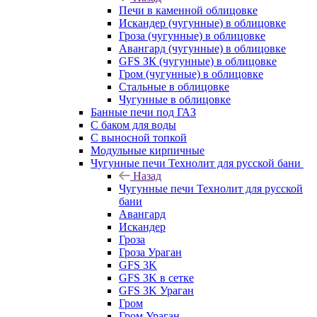
Печи в каменной облицовке
Искандер (чугунные) в облицовке
Гроза (чугунные) в облицовке
Авангард (чугунные) в облицовке
GFS ЗК (чугунные) в облицовке
Гром (чугунные) в облицовке
Стальные в облицовке
Чугунные в облицовке
Банные печи под ГАЗ
С баком для воды
С выносной топкой
Модульные кирпичные
Чугунные печи Технолит для русской бани
Назад
Чугунные печи Технолит для русской
бани
Авангард
Искандер
Гроза
Гроза Ураган
GFS 3K
GFS 3K в сетке
GFS 3K Ураган
Гром
Гром Ураган