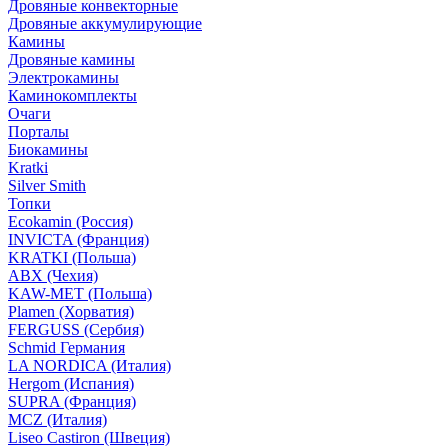
Дровяные конвекторные
Дровяные аккумулирующие
Камины
Дровяные камины
Электрокамины
Каминокомплекты
Очаги
Порталы
Биокамины
Kratki
Silver Smith
Топки
Ecokamin (Россия)
INVICTA (Франция)
KRATKI (Польша)
ABX (Чехия)
KAW-MET (Польша)
Plamen (Хорватия)
FERGUSS (Сербия)
Schmid Германия
LA NORDICA (Италия)
Hergom (Испания)
SUPRA (Франция)
MCZ (Италия)
Liseo Castiron (Швеция)