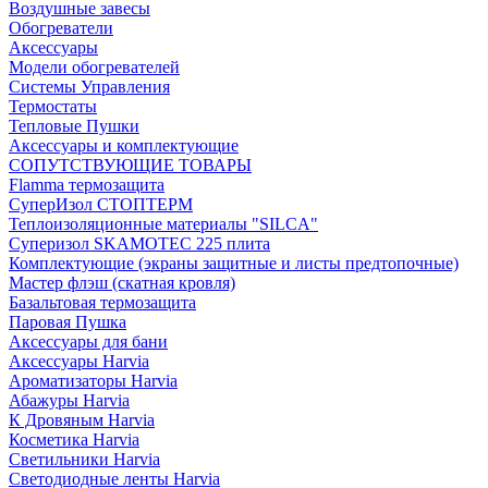
Воздушные завесы
Обогреватели
Аксессуары
Модели обогревателей
Системы Управления
Термостаты
Тепловые Пушки
Аксессуары и комплектующие
СОПУТСТВУЮЩИЕ ТОВАРЫ
Flamma термозащита
СуперИзол СТОПТЕРМ
Теплоизоляционные материалы "SILCA"
Суперизол SKAMOTEC 225 плита
Комплектующие (экраны защитные и листы предтопочные)
Мастер флэш (скатная кровля)
Базальтовая термозащита
Паровая Пушка
Аксессуары для бани
Аксессуары Harvia
Ароматизаторы Harvia
Абажуры Harvia
К Дровяным Harvia
Косметика Harvia
Светильники Harvia
Светодиодные ленты Harvia