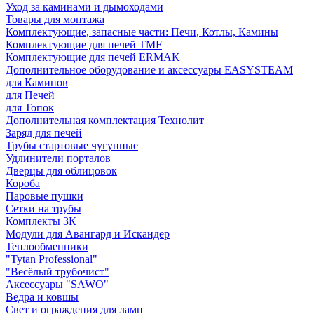
Уход за каминами и дымоходами
Товары для монтажа
Комплектующие, запасные части: Печи, Котлы, Камины
Комплектующие для печей TMF
Комплектующие для печей ERMAK
Дополнительное оборудование и аксессуары EASYSTEAM
для Каминов
для Печей
для Топок
Дополнительная комплектация Технолит
Заряд для печей
Трубы стартовые чугунные
Удлинители порталов
Дверцы для облицовок
Короба
Паровые пушки
Сетки на трубы
Комплекты ЗК
Модули для Авангард и Искандер
Теплообменники
"Tytan Professional"
"Весёлый трубочист"
Аксессуары "SAWO"
Ведра и ковшы
Свет и ограждения для ламп