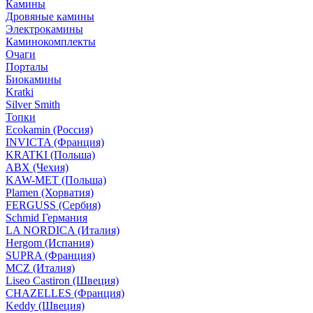
Камины
Дровяные камины
Электрокамины
Каминокомплекты
Очаги
Порталы
Биокамины
Kratki
Silver Smith
Топки
Ecokamin (Россия)
INVICTA (Франция)
KRATKI (Польша)
ABX (Чехия)
KAW-MET (Польша)
Plamen (Хорватия)
FERGUSS (Сербия)
Schmid Германия
LA NORDICA (Италия)
Hergom (Испания)
SUPRA (Франция)
MCZ (Италия)
Liseo Castiron (Швеция)
CHAZELLES (Франция)
Keddy (Швеция)