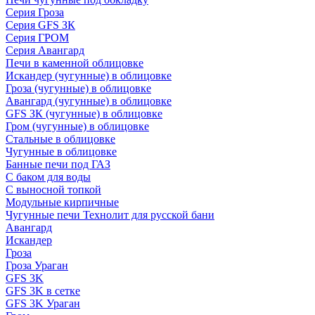
Серия Гроза
Серия GFS ЗК
Серия ГРОМ
Серия Авангард
Печи в каменной облицовке
Искандер (чугунные) в облицовке
Гроза (чугунные) в облицовке
Авангард (чугунные) в облицовке
GFS ЗК (чугунные) в облицовке
Гром (чугунные) в облицовке
Стальные в облицовке
Чугунные в облицовке
Банные печи под ГАЗ
С баком для воды
С выносной топкой
Модульные кирпичные
Чугунные печи Технолит для русской бани
Авангард
Искандер
Гроза
Гроза Ураган
GFS 3K
GFS 3K в сетке
GFS 3K Ураган