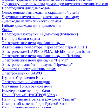
Двухконтурные элементы дымоходов круглого сечения (с изол
Переходники для дымоходов
Одностенные дымоходы из окрашенной стали
Чугунные элементы подключения к дымоходу
Дымоходы из вулканической пемзы
Гибкие дымоходы для подключения
Stabile
Переходные патрубки на дымоход (Рубцовск)
Печи для бани и сауны
Электрические печи для бани и сауны
Автономные генераторы перегретого пара АЭГПП
Электрические ПАРОТЕРМАЛЬНЫЕ печи для бани
Электрические печи для бани и сауны "Кristina"
Электрические печи для сауны "Harvia"
Электропечь для бани и сауны "Премьера"
Запчасти к электрическим печам
Электрокаменки SAWO
Пульты Управления Harvia
Электрокаменки Финляндия
Чугунные Топки банной печи
Коммерческие печи для бани
Печи "Тройка" (РАСПРОДАЖА)
Печи чугунные в сетке, в кожухе и "Ураган"
С закрытой каменкой для Русской Бани
Печи чугунные под обкладку