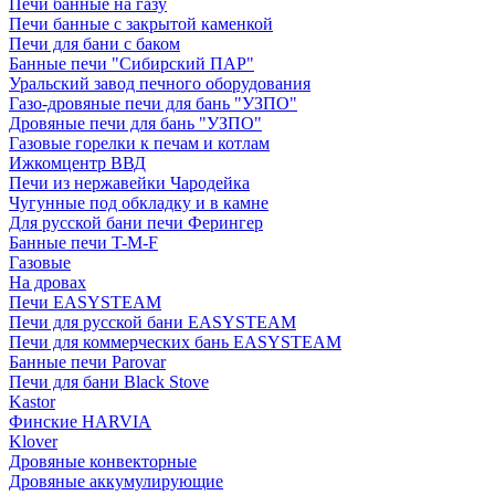
Печи банные на газу
Печи банные с закрытой каменкой
Печи для бани с баком
Банные печи "Сибирский ПАР"
Уральский завод печного оборудования
Газо-дровяные печи для бань "УЗПО"
Дровяные печи для бань "УЗПО"
Газовые горелки к печам и котлам
Ижкомцентр ВВД
Печи из нержавейки Чародейка
Чугунные под обкладку и в камне
Для русской бани печи Ферингер
Банные печи T-M-F
Газовые
На дровах
Печи EASYSTEAM
Печи для русской бани EASYSTEAM
Печи для коммерческих бань EASYSTEAM
Банные печи Parovar
Печи для бани Black Stove
Kastor
Финские HARVIA
Klover
Дровяные конвекторные
Дровяные аккумулирующие