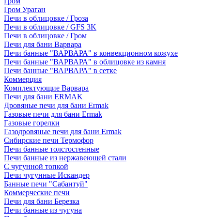
Гром
Гром Ураган
Печи в облицовке / Гроза
Печи в облицовке / GFS 3K
Печи в облицовке / Гром
Печи для бани Варвара
Печи банные "ВАРВАРА" в конвекционном кожухе
Печи банные "ВАРВАРА" в облицовке из камня
Печи банные "ВАРВАРА" в сетке
Коммерция
Комплектующие Варвара
Печи для бани ERMAK
Дровяные печи для бани Ermak
Газовые печи для бани Ermak
Газовые горелки
Газодровяные печи для бани Ermak
Сибирские печи Термофор
Печи банные толстостенные
Печи банные из нержавеющей стали
С чугунной топкой
Печи чугунные Искандер
Банные печи "Сабантуй"
Коммерческие печи
Печи для бани Березка
Печи банные из чугуна