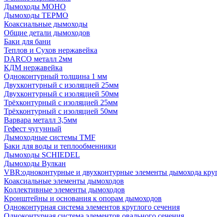
Дымоходы МОНО
Дымоходы ТЕРМО
Коаксиальные дымоходы
Общие детали дымоходов
Баки для бани
Теплов и Сухов нержавейка
DARCO металл 2мм
КДМ нержавейка
Одноконтурный толщина 1 мм
Двухконтурный с изоляцией 25мм
Двухконтурный с изоляцией 50мм
Трёхконтурный с изоляцией 25мм
Трёхконтурный с изоляцией 50мм
Варвара металл 3,5мм
Гефест чугунный
Дымоходные системы TMF
Баки для воды и теплообменники
Дымоходы SCHIEDEL
Дымоходы Вулкан
VBR:одноконтурные и двухконтурные элементы дымохода кру
Коаксиальные элементы дымоходов
Коллективные элементы дымоходов
Кронштейны и основания к опорам дымоходов
Одноконтурная система элементов круглого сечения
Одноконтурная система элементов овального сечения