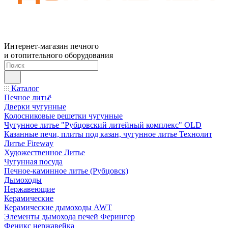
Интернет-магазин печного
и отопительного оборудования
Каталог
Печное литьё
Дверки чугунные
Колосниковые решетки чугунные
Чугунное литье "Рубцовский литейный комплекс" OLD
Казанные печи, плиты под казан, чугунное литье Технолит
Литье Fireway
Художественное Литье
Чугунная посуда
Печное-каминное литье (Рубцовск)
Дымоходы
Нержавеющие
Керамические
Керамические дымоходы AWT
Элементы дымохода печей Ферингер
Феникс нержавейка