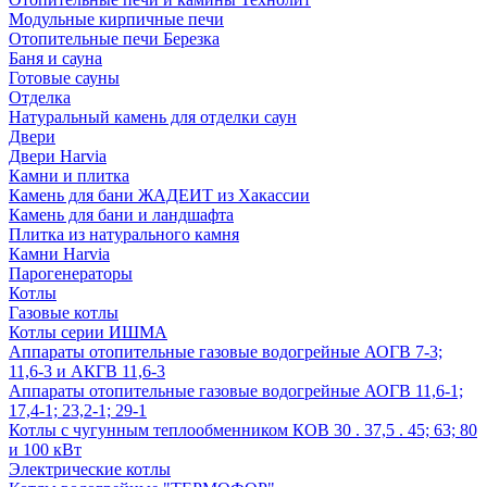
Модульные кирпичные печи
Отопительные печи Березка
Баня и сауна
Готовые сауны
Отделка
Натуральный камень для отделки саун
Двери
Двери Harvia
Камни и плитка
Камень для бани ЖАДЕИТ из Хакассии
Камень для бани и ландшафта
Плитка из натурального камня
Камни Harvia
Парогенераторы
Котлы
Газовые котлы
Котлы серии ИШМА
Аппараты отопительные газовые водогрейные АОГВ 7-3;
11,6-3 и АКГВ 11,6-3
Аппараты отопительные газовые водогрейные АОГВ 11,6-1;
17,4-1; 23,2-1; 29-1
Котлы с чугунным теплообменником КОВ 30 . 37,5 . 45; 63; 80
и 100 кВт
Электрические котлы