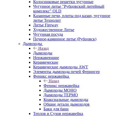
Колосниковые решетки чугунные
Чугунное литье "Рубцовский литейный
комплекс" OLD
Казанные печи, плиты под казан, чугунное
литье Технолит
Литье Fireway
Художественное Литье
Чугунная посуда
Печное-каминное литье (Рубцовск)
Дымоходы
Назад
Дымоходы
Нержавеющие
Керамические
Керамические дымоходы AWT
Элементы дымохода печей Ферингер
Феникс нержавейка
Назад
Феникс нержавейка
Дымоходы МОНО
Дымоходы ТЕРМО
Коаксиальные дымоходы
Общие детали дымоходов
Баки для бани
Теплов и Сухов нержавейка