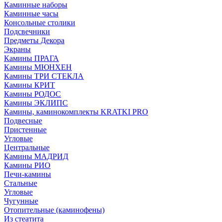
Каминные наборы
Каминные часы
Консольные столики
Подсвечники
Предметы Декора
Экраны
Камины ПРАГА
Камины МЮНХЕН
Камины ТРИ СТЕКЛА
Камины КРИТ
Камины РОДОС
Камины ЭКЛИПС
Камины, каминокомплекты KRATKI PRO
Подвесные
Пристенные
Угловые
Центральные
Камины МАДРИД
Камины РИО
Печи-камины
Стальные
Угловые
Чугунные
Отопительные (каминофены)
Из стеатита