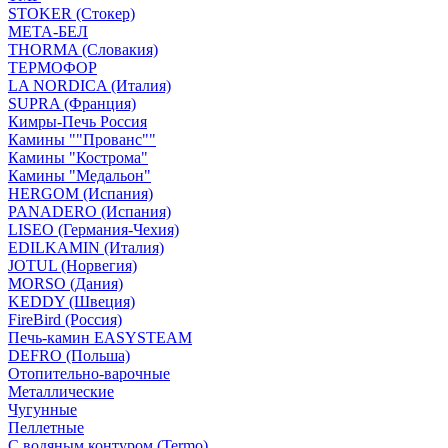
STOKER (Стокер)
МЕТА-БЕЛ
THORMA (Словакия)
ТЕРМОФОР
LA NORDICA (Италия)
SUPRA (Франция)
Кимры-Печь Россия
Камины ""Прованс""
Камины "Кострома"
Камины "Медальон"
HERGOM (Испания)
PANADERO (Испания)
LISEO (Германия-Чехия)
EDILKAMIN (Италия)
JOTUL (Норвегия)
MORSO (Дания)
KEDDY (Швеция)
FireBird (Россия)
Печь-камин EASYSTEAM
DEFRO (Польша)
Отопительно-варочные
Металлические
Чугунные
Пеллетные
С водяным контуром (Termo)