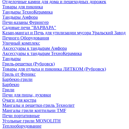
Отделочные камни для дома и пешеходных дорожек
Товары для пикника
Тандыры ТехноКерамика
Тандыры Амфора
Печи-казаны Ферингер
Садовые печи "ВАРВАРА"
Казан-мангал и Печь для утилизации мусора Уральский Завод
Печного Оборудования
Уличный комплекс
Аксессуары к тандырам Амфора
Аксессуары к тандырам ТехноКерамика
Тандыры
Гриль-решетки (Рубцовск)
Товары для отдыха и пикника ЛИТКОМ (Рубцовск)
Гриль от Феникс
Барбекю-грили
Барбекю
Грили
Печи для пицы, духовки
Очаги для костра
Мангалы и решетки-гриль Технолит
Мангалы грили коптильни TMF
Печи портативные
Угольные грили MONOLITH
Теплооборудование