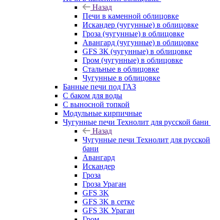
Назад
Печи в каменной облицовке
Искандер (чугунные) в облицовке
Гроза (чугунные) в облицовке
Авангард (чугунные) в облицовке
GFS ЗК (чугунные) в облицовке
Гром (чугунные) в облицовке
Стальные в облицовке
Чугунные в облицовке
Банные печи под ГАЗ
С баком для воды
С выносной топкой
Модульные кирпичные
Чугунные печи Технолит для русской бани
Назад
Чугунные печи Технолит для русской
бани
Авангард
Искандер
Гроза
Гроза Ураган
GFS 3K
GFS 3K в сетке
GFS 3K Ураган
Гром