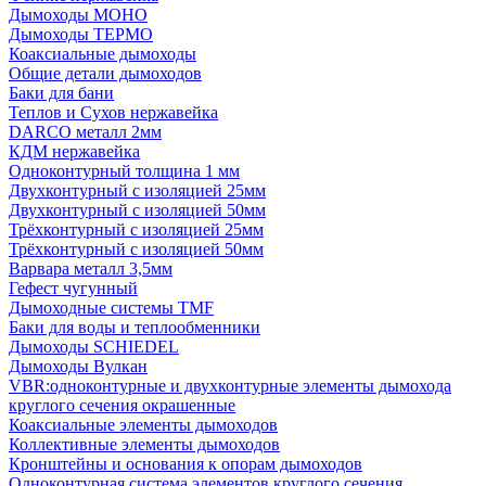
Дымоходы МОНО
Дымоходы ТЕРМО
Коаксиальные дымоходы
Общие детали дымоходов
Баки для бани
Теплов и Сухов нержавейка
DARCO металл 2мм
КДМ нержавейка
Одноконтурный толщина 1 мм
Двухконтурный с изоляцией 25мм
Двухконтурный с изоляцией 50мм
Трёхконтурный с изоляцией 25мм
Трёхконтурный с изоляцией 50мм
Варвара металл 3,5мм
Гефест чугунный
Дымоходные системы TMF
Баки для воды и теплообменники
Дымоходы SCHIEDEL
Дымоходы Вулкан
VBR:одноконтурные и двухконтурные элементы дымохода
круглого сечения окрашенные
Коаксиальные элементы дымоходов
Коллективные элементы дымоходов
Кронштейны и основания к опорам дымоходов
Одноконтурная система элементов круглого сечения