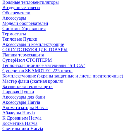
Водяные тепловентиляторы
Воздушные завесы
Обогреватели
Аксессуары
Модели обогревателей
Системы Управления
Термостаты
Тепловые Пушки
Аксессуары и комплектующие
СОПУТСТВУЮЩИЕ ТОВАРЫ
Flamma термозащита
СуперИзол СТОПТЕРМ
Теплоизоляционные материалы "SILCA"
Суперизол SKAMOTEC 225 плита
Комплектующие (экраны защитные и листы предтопочные)
Мастер флэш (скатная кровля)
Базальтовая термозащита
Паровая Пушка
Аксессуары для бани
Аксессуары Harvia
Ароматизаторы Harvia
Абажуры Harvia
К Дровяным Harvia
Косметика Harvia
Светильники Harvia