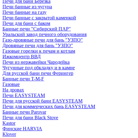
Печи для бани Березка
Печи банные из чугуна
Печи банные на газу
Печи банные с закрытой каменкой
Печи для бани с баком
Банные печи "Сибирский ПАР"
Уральский завод печного оборудования
Газо-дровяные печи для бань "УЗПО"
Дровяные печи для бань "УЗПО"
Газовые горелки к печам и котлам
Ижкомцентр ВВД
Печи из нержавейки Чародейка
Чугунные под обкладку и в камне
Для русской бани печи Ферингер
Банные печи T-M-F
Газовые
На дровах
Печи EASYSTEAM
Печи для русской бани EASYSTEAM
Печи для коммерческих бань EASYSTEAM
Банные печи Parovar
Печи для бани Black Stove
Kastor
Финские HARVIA
Klover