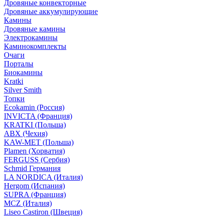
Дровяные конвекторные
Дровяные аккумулирующие
Камины
Дровяные камины
Электрокамины
Каминокомплекты
Очаги
Порталы
Биокамины
Kratki
Silver Smith
Топки
Ecokamin (Россия)
INVICTA (Франция)
KRATKI (Польша)
ABX (Чехия)
KAW-MET (Польша)
Plamen (Хорватия)
FERGUSS (Сербия)
Schmid Германия
LA NORDICA (Италия)
Hergom (Испания)
SUPRA (Франция)
MCZ (Италия)
Liseo Castiron (Швеция)