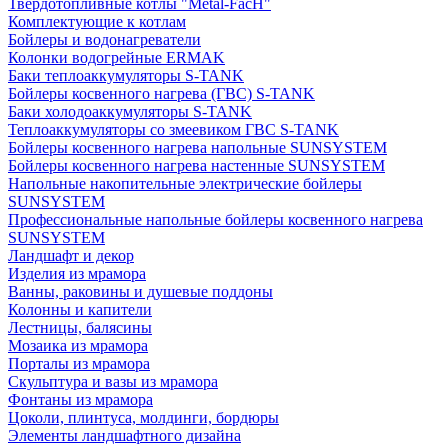
Твердотопливные котлы "Metal-FacH"
Комплектующие к котлам
Бойлеры и водонагреватели
Колонки водогрейные ERMAK
Баки теплоаккумуляторы S-TANK
Бойлеры косвенного нагрева (ГВС) S-TANK
Баки холодоаккумуляторы S-TANK
Теплоаккумуляторы со змеевиком ГВС S-TANK
Бойлеры косвенного нагрева напольные SUNSYSTEM
Бойлеры косвенного нагрева настенные SUNSYSTEM
Напольные накопительные электрические бойлеры
SUNSYSTEM
Профессиональные напольные бойлеры косвенного нагрева
SUNSYSTEM
Ландшафт и декор
Изделия из мрамора
Ванны, раковины и душевые поддоны
Колонны и капители
Лестницы, балясины
Мозаика из мрамора
Порталы из мрамора
Скульптура и вазы из мрамора
Фонтаны из мрамора
Цоколи, плинтуса, молдинги, бордюры
Элементы ландшафтного дизайна