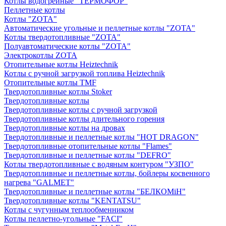
Котлы водогрейные "ТЕРМОФОР"
Пеллетные котлы
Котлы "ZOTA"
Автоматические угольные и пеллетные котлы "ZOTA"
Котлы твердотопливные "ZOTA"
Полуавтоматические котлы "ZOTA"
Электрокотлы ZOTA
Отопительные котлы Heiztechnik
Котлы с ручной загрузкой топлива Heiztechnik
Отопительные котлы TMF
Твердотопливные котлы Stoker
Твердотопливные котлы
Твердотопливные котлы с ручной загрузкой
Твердотопливные котлы длительного горения
Твердотопливные котлы на дровах
Твердотопливные и пеллетные котлы "HOT DRAGON"
Твердотопливные отопительные котлы "Flames"
Твердотопливные и пеллетные котлы "DEFRO"
Котлы твердотопливные с водяным контуром "УЗПО"
Твердотопливные и пеллетные котлы, бойлеры косвенного
нагрева "GALMET"
Твердотопливные и пеллетные котлы "БЕЛКОМiН"
Твердотопливные котлы "KENTATSU"
Котлы с чугунным теплообменником
Котлы пеллетно-угольные "FACI"