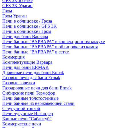
GFS 3K в сетке
GFS 3K Ураган
Гром
Гром Ураган
Печи в облицовке / Гроза
Печи в облицовке / GFS 3K
Печи в облицовке / Гром
Печи для бани Варвара
Печи банные "ВАРВАРА" в конвекционном кожухе
Печи банные "ВАРВАРА" в облицовке из камня
Печи банные "ВАРВАРА" в сетке
Коммерция
Комплектующие Варвара
Печи для бани ERMAK
Дровяные печи для бани Ermak
Газовые печи для бани Ermak
Газовые горелки
Газодровяные печи для бани Ermak
Сибирские печи Термофор
Печи банные толстостенные
Печи банные из нержавеющей стали
С чугунной топкой
Печи чугунные Искандер
Банные печи "Сабантуй"
Коммерческие печи