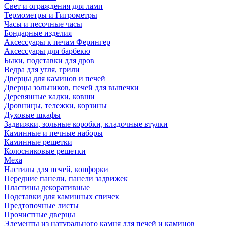
Свет и ограждения для ламп
Термометры и Гигрометры
Часы и песочные часы
Бондарные изделия
Аксессуары к печам Ферингер
Аксессуары для барбекю
Быки, подставки для дров
Ведра для угля, грили
Дверцы для каминов и печей
Дверцы зольников, печей для выпечки
Деревянные кадки, ковши
Дровницы, тележки, корзины
Духовые шкафы
Задвижки, зольные коробки, кладочные втулки
Каминные и печные наборы
Каминные решетки
Колосниковые решетки
Меха
Настилы для печей, конфорки
Передние панели, панели задвижек
Пластины декоративные
Подставки для каминных спичек
Предтопочные листы
Прочистные дверцы
Элементы из натурального камня для печей и каминов