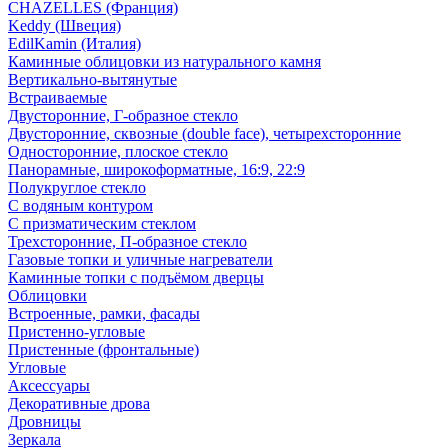
CHAZELLES (Франция)
Keddy (Швеция)
EdilKamin (Италия)
Каминные облицовки из натурального камня
Вертикально-вытянутые
Встраиваемые
Двусторонние, Г-образное стекло
Двусторонние, сквозные (double face), четырехсторонние
Односторонние, плоское стекло
Панорамные, широкоформатные, 16:9, 22:9
Полукруглое стекло
С водяным контуром
С призматическим стеклом
Трехсторонние, П-образное стекло
Газовые топки и уличные нагреватели
Каминные топки с подъёмом дверцы
Облицовки
Встроенные, рамки, фасады
Пристенно-угловые
Пристенные (фронтальные)
Угловые
Аксессуары
Декоративные дрова
Дровницы
Зеркала