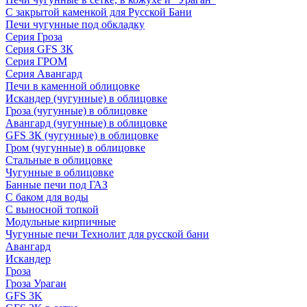
С закрытой каменкой для Русской Бани
Печи чугунные под обкладку
Серия Гроза
Серия GFS ЗК
Серия ГРОМ
Серия Авангард
Печи в каменной облицовке
Искандер (чугунные) в облицовке
Гроза (чугунные) в облицовке
Авангард (чугунные) в облицовке
GFS ЗК (чугунные) в облицовке
Гром (чугунные) в облицовке
Стальные в облицовке
Чугунные в облицовке
Банные печи под ГАЗ
С баком для воды
С выносной топкой
Модульные кирпичные
Чугунные печи Технолит для русской бани
Авангард
Искандер
Гроза
Гроза Ураган
GFS 3K