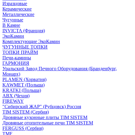
Изразцовые
Керамические
Металлические
Чугунные
В Камне
INVICTA (Франция)
ЭкоКамин
Комплектующие ЭкоКамин
ЧУГУННЫЕ ТОПКИ
ТОПКИ ПРАЙМ
Печи-камины
ГАРМОНИЯ
Уральский Завод Печного Оборудования (Бранденбург,
Монарх)
PLAMEN (Хорватия)
KAWMET (Польша)
KRATKI (Польша)
ABX (Чехия)
FIREWAY
"Сибирский ЖАР" (Рубцовск) Россия
TIM SISTEM (Сербия)
Дровяные кухонные плиты TIM SISTEM
Дровяные отопительные печи TIM SISTEM
FERGUSS (Сербия)
TMF