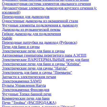
Одноконтурная система элементов овального сечения
Двухконтурные элементы дымоходов круглого сечения (с
изоляцией)
Переходники для дымоходов
Одностенные дымоходы из окрашенной стали
Чугунные элементы подключения к дымоходу
Дымоходы из вулканической пемзы
Гибкие дымоходы для подключения
Stabile
Переходные патрубки на дымоход (Рубцовск)
Печи для бани и сауны
Электрические печи для бани и сауны
Автономные генераторы перегретого пара АЭГПП
Электрические ПАРОТЕРМАЛЬНЫЕ печи для бани
Электрические печи для бани и сауны "Кristina"
Электрические печи для сауны "Harvia"
Электропечь для бани и сауны "Премьера"
Запчасти к электрическим печам
Электрокаменки SAWO
Пульты Управления Harvia
Электрокаменки Финляндия
Чугунные Топки банной печи
Коммерческие печи для бани
Печи "Тройка" (РАСПРОДАЖА)
Печи чугунные в сетке, в кожухе и "Ураган"