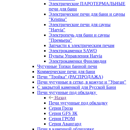
Электрические ПАРОТЕРМАЛЬНЫЕ
печи для бани
Электрические печи для бани и сауны
"Кristina"
Электрические печи для сауны
"Harvia"
Электропечь для бани и сауны
"Премьера"
Запчасти к электрическим печам
Электрокаменки SAWO
Пульты Управления Harvia
Электрокаменки Финляндия
Чугунные Топки банной печи
Коммерческие печи для бани
Печи "Тройка" (РАСПРОДАЖА)
Печи чугунные в сетке, в кожухе и "Ураган"
С закрытой каменкой для Русской Бани
Печи чугунные под обкладку
Назад
Печи чугунные под обкладку
Серия Гроза
Серия GFS ЗК
Серия ГРОМ
Серия Авангард
Печи в каменной облицовке