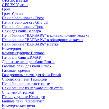
GFS 3K в сетке
GFS 3K Ураган
Гром
Гром Ураган
Печи в облицовке / Гроза
Печи в облицовке / GFS 3K
Печи в облицовке / Гром
Печи для бани Варвара
Печи банные "ВАРВАРА" в конвекционном кожухе
Печи банные "ВАРВАРА" в облицовке из камня
Печи банные "ВАРВАРА" в сетке
Коммерция
Комплектующие Варвара
Печи для бани ERMAK
Дровяные печи для бани Ermak
Газовые печи для бани Ermak
Газовые горелки
Газодровяные печи для бани Ermak
Сибирские печи Термофор
Печи банные толстостенные
Печи банные из нержавеющей стали
С чугунной топкой
Печи чугунные Искандер
Банные печи "Сабантуй"
Коммерческие печи