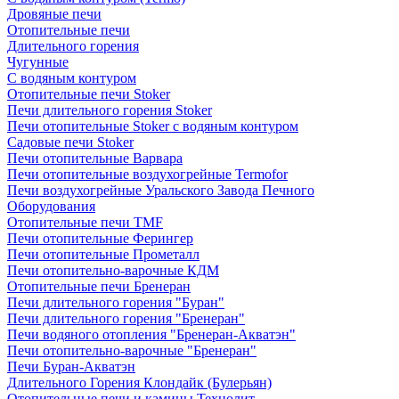
Дровяные печи
Отопительные печи
Длительного горения
Чугунные
C водяным контуром
Отопительные печи Stoker
Печи длительного горения Stoker
Печи отопительные Stoker с водяным контуром
Садовые печи Stoker
Печи отопительные Варвара
Печи отопительные воздухогрейные Termofor
Печи воздухогрейные Уральского Завода Печного
Оборудования
Отопительные печи TMF
Печи отопительные Ферингер
Печи отопительные Прометалл
Печи отопительно-варочные КДМ
Отопительные печи Бренеран
Печи длительного горения "Буран"
Печи длительного горения "Бренеран"
Печи водяного отопления "Бренеран-Акватэн"
Печи отопительно-варочные "Бренеран"
Печи Буран-Акватэн
Длительного Горения Клондайк (Булерьян)
Отопительные печи и камины Технолит