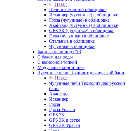
Назад
Печи в каменной облицовке
Искандер (чугунные) в облицовке
Гроза (чугунные) в облицовке
Авангард (чугунные) в облицовке
GFS ЗК (чугунные) в облицовке
Гром (чугунные) в облицовке
Стальные в облицовке
Чугунные в облицовке
Банные печи под ГАЗ
С баком для воды
С выносной топкой
Модульные кирпичные
Чугунные печи Технолит для русской бани
Назад
Чугунные печи Технолит для русской
бани
Авангард
Искандер
Гроза
Гроза Ураган
GFS 3K
GFS 3K в сетке
GFS 3K Ураган
Гром