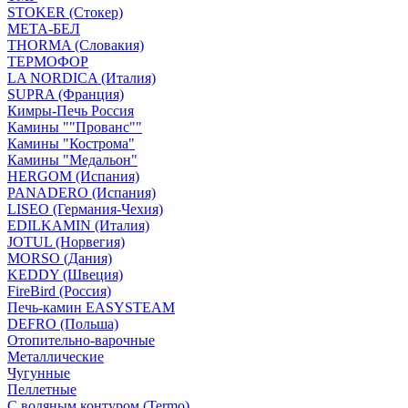
STOKER (Стокер)
МЕТА-БЕЛ
THORMA (Словакия)
ТЕРМОФОР
LA NORDICA (Италия)
SUPRA (Франция)
Кимры-Печь Россия
Камины ""Прованс""
Камины "Кострома"
Камины "Медальон"
HERGOM (Испания)
PANADERO (Испания)
LISEO (Германия-Чехия)
EDILKAMIN (Италия)
JOTUL (Норвегия)
MORSO (Дания)
KEDDY (Швеция)
FireBird (Россия)
Печь-камин EASYSTEAM
DEFRO (Польша)
Отопительно-варочные
Металлические
Чугунные
Пеллетные
С водяным контуром (Termo)