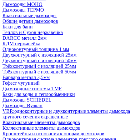
Дымоходы МОНО
Дымоходы ТЕРМО
Коаксиальные дымоходы
Общие детали дымоходов
Баки для бани
Теплов и Сухов нержавейка
DARCO металл 2мм
КДМ нержавейка
Одноконтурный толщина 1 мм
Двухконтурный с изоляцией 25мм
Двухконтурный с изоляцией 50мм
Трёхконтурный с изоляцией 25мм
Трёхконтурный с изоляцией 50мм
Варвара металл 3,5мм
Гефест чугунный
Дымоходные системы TMF
Баки для воды и теплообменники
Дымоходы SCHIEDEL
Дымоходы Вулкан
VBR:одноконтурные и двухконтурные элементы дымохода
круглого сечения окрашенные
Коаксиальные элементы дымоходов
Коллективные элементы дымоходов
Кронштейны и основания к опорам дымоходов
Одноконтурная система элементов круглого сечения