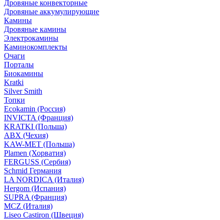
Дровяные конвекторные
Дровяные аккумулирующие
Камины
Дровяные камины
Электрокамины
Каминокомплекты
Очаги
Порталы
Биокамины
Kratki
Silver Smith
Топки
Ecokamin (Россия)
INVICTA (Франция)
KRATKI (Польша)
ABX (Чехия)
KAW-MET (Польша)
Plamen (Хорватия)
FERGUSS (Сербия)
Schmid Германия
LA NORDICA (Италия)
Hergom (Испания)
SUPRA (Франция)
MCZ (Италия)
Liseo Castiron (Швеция)