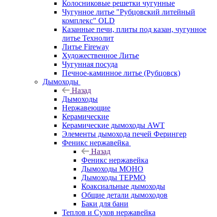
Колосниковые решетки чугунные
Чугунное литье "Рубцовский литейный
комплекс" OLD
Казанные печи, плиты под казан, чугунное
литье Технолит
Литье Fireway
Художественное Литье
Чугунная посуда
Печное-каминное литье (Рубцовск)
Дымоходы
Назад
Дымоходы
Нержавеющие
Керамические
Керамические дымоходы AWT
Элементы дымохода печей Ферингер
Феникс нержавейка
Назад
Феникс нержавейка
Дымоходы МОНО
Дымоходы ТЕРМО
Коаксиальные дымоходы
Общие детали дымоходов
Баки для бани
Теплов и Сухов нержавейка