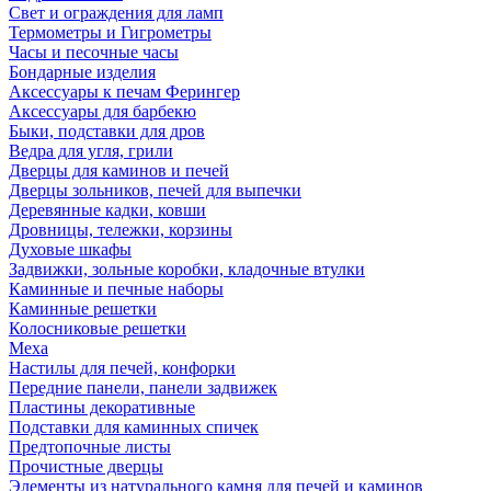
Свет и ограждения для ламп
Термометры и Гигрометры
Часы и песочные часы
Бондарные изделия
Аксессуары к печам Ферингер
Аксессуары для барбекю
Быки, подставки для дров
Ведра для угля, грили
Дверцы для каминов и печей
Дверцы зольников, печей для выпечки
Деревянные кадки, ковши
Дровницы, тележки, корзины
Духовые шкафы
Задвижки, зольные коробки, кладочные втулки
Каминные и печные наборы
Каминные решетки
Колосниковые решетки
Меха
Настилы для печей, конфорки
Передние панели, панели задвижек
Пластины декоративные
Подставки для каминных спичек
Предтопочные листы
Прочистные дверцы
Элементы из натурального камня для печей и каминов