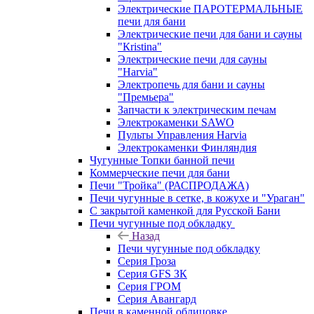
Электрические ПАРОТЕРМАЛЬНЫЕ
печи для бани
Электрические печи для бани и сауны
"Кristina"
Электрические печи для сауны
"Harvia"
Электропечь для бани и сауны
"Премьера"
Запчасти к электрическим печам
Электрокаменки SAWO
Пульты Управления Harvia
Электрокаменки Финляндия
Чугунные Топки банной печи
Коммерческие печи для бани
Печи "Тройка" (РАСПРОДАЖА)
Печи чугунные в сетке, в кожухе и "Ураган"
С закрытой каменкой для Русской Бани
Печи чугунные под обкладку
Назад
Печи чугунные под обкладку
Серия Гроза
Серия GFS ЗК
Серия ГРОМ
Серия Авангард
Печи в каменной облицовке