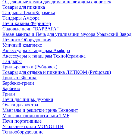
Отделочные камни для дома и пешеходных дорожек
Товары для пикника
Тандыры ТехноКерамика
Тандыры Амфора
Печи-казаны Ферингер
Садовые печи "ВАРВАРА"
Казан-мангал и Печь для утилизации мусора Уральский Завод
Печного Оборудования
Уличный комплекс
Аксессуары к тандырам Амфора
Аксессуары к тандырам ТехноКерамика
Тандыры
Гриль-решетки (Рубцовск)
Товары для отдыха и пикника ЛИТКОМ (Рубцовск)
Гриль от Феникс
Барбекю-грили
Барбекю
Грили
Печи для пицы, духовки
Очаги для костра
Мангалы и решетки-гриль Технолит
Мангалы грили коптильни TMF
Печи портативные
Угольные грили MONOLITH
Теплооборудование