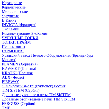
Изразцовые
Керамические
Металлические
Чугунные
В Камне
INVICTA (Франция)
ЭкоКамин
Комплектующие ЭкоКамин
ЧУГУННЫЕ ТОПКИ
ТОПКИ ПРАЙМ
Печи-камины
ГАРМОНИЯ
Уральский Завод Печного Оборудования (Бранденбург,
Монарх)
PLAMEN (Хорватия)
KAWMET (Польша)
KRATKI (Польша)
ABX (Чехия)
FIREWAY
"Сибирский ЖАР" (Рубцовск) Россия
TIM SISTEM (Сербия)
Дровяные кухонные плиты TIM SISTEM
Дровяные отопительные печи TIM SISTEM
FERGUSS (Сербия)
TMF