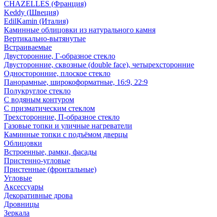
CHAZELLES (Франция)
Keddy (Швеция)
EdilKamin (Италия)
Каминные облицовки из натурального камня
Вертикально-вытянутые
Встраиваемые
Двусторонние, Г-образное стекло
Двусторонние, сквозные (double face), четырехсторонние
Односторонние, плоское стекло
Панорамные, широкоформатные, 16:9, 22:9
Полукруглое стекло
С водяным контуром
С призматическим стеклом
Трехсторонние, П-образное стекло
Газовые топки и уличные нагреватели
Каминные топки с подъёмом дверцы
Облицовки
Встроенные, рамки, фасады
Пристенно-угловые
Пристенные (фронтальные)
Угловые
Аксессуары
Декоративные дрова
Дровницы
Зеркала