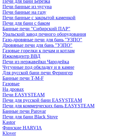
Печи для бани Березка
Печи банные из чугуна
Печи банные на газу
Печи банные с закрытой каменкой
Печи для бани с баком
Банные печи "Сибирский ПАР"
Уральский завод печного оборудования
Газо-дровяные печи для бань "УЗПО"
Дровяные печи для бань "УЗПО"
Газовые горелки к печам и котлам
Ижкомцентр ВВД
Печи из нержавейки Чародейка
Чугунные под обкладку и в камне
Для русской бани печи Ферингер
Банные печи T-M-F
Газовые
На дровах
Печи EASYSTEAM
Печи для русской бани EASYSTEAM
Печи для коммерческих бань EASYSTEAM
Банные печи Parovar
Печи для бани Black Stove
Kastor
Финские HARVIA
Klover