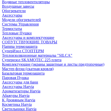
Водяные тепловентиляторы
Воздушные завесы
Обогреватели
Аксессуары
Модели обогревателей
Системы Управления
Термостаты
Тепловые Пушки
Аксессуары и комплектующие
СОПУТСТВУЮЩИЕ ТОВАРЫ
Flamma термозащита
СуперИзол СТОПТЕРМ
Теплоизоляционные материалы "SILCA"
Суперизол SKAMOTEC 225 плита
Комплектующие (экраны защитные и листы предтопочные)
Мастер флэш (скатная кровля)
Базальтовая термозащита
Паровая Пушка
Аксессуары для бани
Аксессуары Harvia
Ароматизаторы Harvia
Абажуры Harvia
К Дровяным Harvia
Косметика Harvia
Светильники Harvia