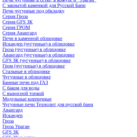
С закрытой каменкой для Русской Бани
Печи чугунные под обкладку
Серия Гроза
Серия GFS ЗК
Серия ГРОМ
Серия Авангард
Печи в каменной облицовке
Искандер (чугунные) в облицовке
Гроза (чугунные) в облицовке
Авангард (чугунные) в облицовке
GFS ЗК (чугунные) в облицовке
Гром (чугунные) в облицовке
Стальные в облицовке
Чугунные в облицовке
Банные печи под ГАЗ
С баком для воды
С выносной топкой
Модульные кирпичные
Чугунные печи Технолит для русской бани
Авангард
Искандер
Гроза
Гроза Ураган
GFS 3K