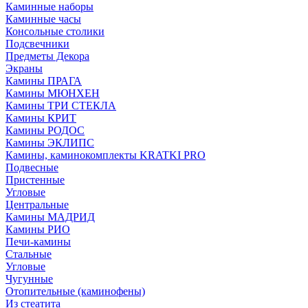
Каминные наборы
Каминные часы
Консольные столики
Подсвечники
Предметы Декора
Экраны
Камины ПРАГА
Камины МЮНХЕН
Камины ТРИ СТЕКЛА
Камины КРИТ
Камины РОДОС
Камины ЭКЛИПС
Камины, каминокомплекты KRATKI PRO
Подвесные
Пристенные
Угловые
Центральные
Камины МАДРИД
Камины РИО
Печи-камины
Стальные
Угловые
Чугунные
Отопительные (каминофены)
Из стеатита