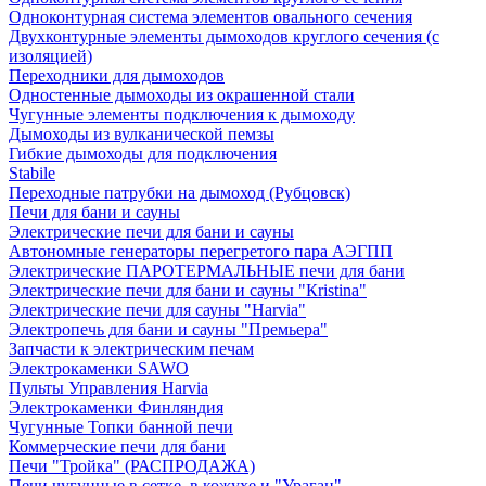
Одноконтурная система элементов овального сечения
Двухконтурные элементы дымоходов круглого сечения (с
изоляцией)
Переходники для дымоходов
Одностенные дымоходы из окрашенной стали
Чугунные элементы подключения к дымоходу
Дымоходы из вулканической пемзы
Гибкие дымоходы для подключения
Stabile
Переходные патрубки на дымоход (Рубцовск)
Печи для бани и сауны
Электрические печи для бани и сауны
Автономные генераторы перегретого пара АЭГПП
Электрические ПАРОТЕРМАЛЬНЫЕ печи для бани
Электрические печи для бани и сауны "Кristina"
Электрические печи для сауны "Harvia"
Электропечь для бани и сауны "Премьера"
Запчасти к электрическим печам
Электрокаменки SAWO
Пульты Управления Harvia
Электрокаменки Финляндия
Чугунные Топки банной печи
Коммерческие печи для бани
Печи "Тройка" (РАСПРОДАЖА)
Печи чугунные в сетке, в кожухе и "Ураган"