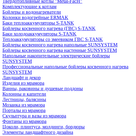
Твердотопливные котлы "Metal-FacH"
Комплектующие к котлам
Бойлеры и водонагреватели
Колонки водогрейные ERMAK
Баки теплоаккумуляторы S-TANK
Бойлеры косвенного нагрева (ГВС) S-TANK
Баки холодоаккумуляторы S-TANK
Теплоаккумуляторы со змеевиком ГВС S-TANK
Бойлеры косвенного нагрева напольные SUNSYSTEM
Бойлеры косвенного нагрева настенные SUNSYSTEM
Напольные накопительные электрические бойлеры
SUNSYSTEM
Профессиональные напольные бойлеры косвенного нагрева
SUNSYSTEM
Ландшафт и декор
Изделия из мрамора
Ванны, раковины и душевые поддоны
Колонны и капители
Лестницы, балясины
Мозаика из мрамора
Порталы из мрамора
Скульптура и вазы из мрамора
Фонтаны из мрамора
Цоколи, плинтуса, молдинги, бордюры
Элементы ландшафтного дизайна