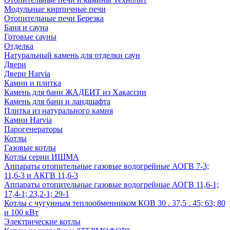
Модульные кирпичные печи
Отопительные печи Березка
Баня и сауна
Готовые сауны
Отделка
Натуральный камень для отделки саун
Двери
Двери Harvia
Камни и плитка
Камень для бани ЖАДЕИТ из Хакассии
Камень для бани и ландшафта
Плитка из натурального камня
Камни Harvia
Парогенераторы
Котлы
Газовые котлы
Котлы серии ИШМА
Аппараты отопительные газовые водогрейные АОГВ 7-3;
11,6-3 и АКГВ 11,6-3
Аппараты отопительные газовые водогрейные АОГВ 11,6-1;
17,4-1; 23,2-1; 29-1
Котлы с чугунным теплообменником КОВ 30 . 37,5 . 45; 63; 80
и 100 кВт
Электрические котлы