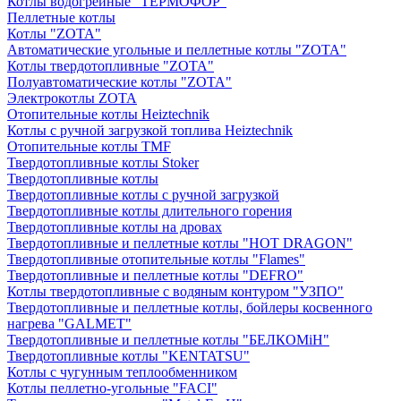
Котлы водогрейные "ТЕРМОФОР"
Пеллетные котлы
Котлы "ZOTA"
Автоматические угольные и пеллетные котлы "ZOTA"
Котлы твердотопливные "ZOTA"
Полуавтоматические котлы "ZOTA"
Электрокотлы ZOTA
Отопительные котлы Heiztechnik
Котлы с ручной загрузкой топлива Heiztechnik
Отопительные котлы TMF
Твердотопливные котлы Stoker
Твердотопливные котлы
Твердотопливные котлы с ручной загрузкой
Твердотопливные котлы длительного горения
Твердотопливные котлы на дровах
Твердотопливные и пеллетные котлы "HOT DRAGON"
Твердотопливные отопительные котлы "Flames"
Твердотопливные и пеллетные котлы "DEFRO"
Котлы твердотопливные с водяным контуром "УЗПО"
Твердотопливные и пеллетные котлы, бойлеры косвенного
нагрева "GALMET"
Твердотопливные и пеллетные котлы "БЕЛКОМiН"
Твердотопливные котлы "KENTATSU"
Котлы с чугунным теплообменником
Котлы пеллетно-угольные "FACI"