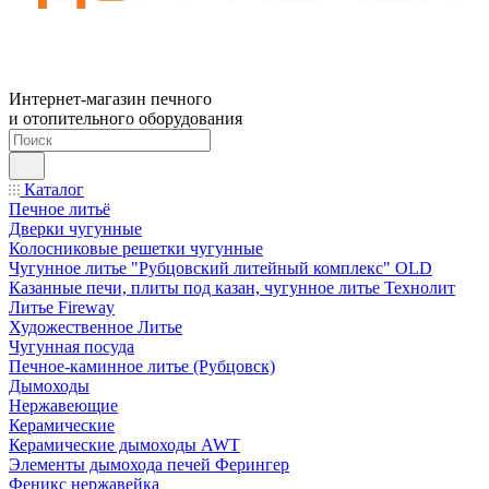
Интернет-магазин печного
и отопительного оборудования
Каталог
Печное литьё
Дверки чугунные
Колосниковые решетки чугунные
Чугунное литье "Рубцовский литейный комплекс" OLD
Казанные печи, плиты под казан, чугунное литье Технолит
Литье Fireway
Художественное Литье
Чугунная посуда
Печное-каминное литье (Рубцовск)
Дымоходы
Нержавеющие
Керамические
Керамические дымоходы AWT
Элементы дымохода печей Ферингер
Феникс нержавейка