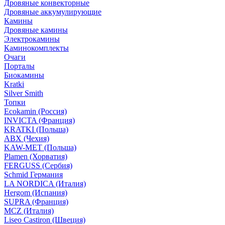
Дровяные конвекторные
Дровяные аккумулирующие
Камины
Дровяные камины
Электрокамины
Каминокомплекты
Очаги
Порталы
Биокамины
Kratki
Silver Smith
Топки
Ecokamin (Россия)
INVICTA (Франция)
KRATKI (Польша)
ABX (Чехия)
KAW-MET (Польша)
Plamen (Хорватия)
FERGUSS (Сербия)
Schmid Германия
LA NORDICA (Италия)
Hergom (Испания)
SUPRA (Франция)
MCZ (Италия)
Liseo Castiron (Швеция)