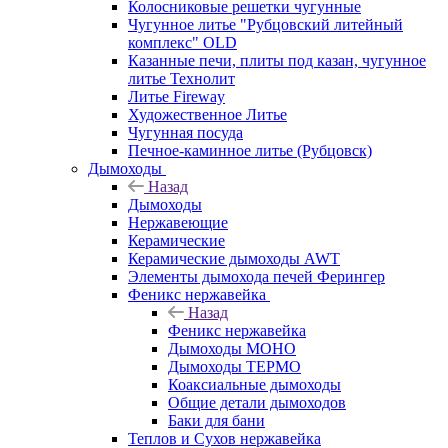
Колосниковые решетки чугунные
Чугунное литье "Рубцовский литейный
комплекс" OLD
Казанные печи, плиты под казан, чугунное
литье Технолит
Литье Fireway
Художественное Литье
Чугунная посуда
Печное-каминное литье (Рубцовск)
Дымоходы
Назад
Дымоходы
Нержавеющие
Керамические
Керамические дымоходы AWT
Элементы дымохода печей Ферингер
Феникс нержавейка
Назад
Феникс нержавейка
Дымоходы МОНО
Дымоходы ТЕРМО
Коаксиальные дымоходы
Общие детали дымоходов
Баки для бани
Теплов и Сухов нержавейка