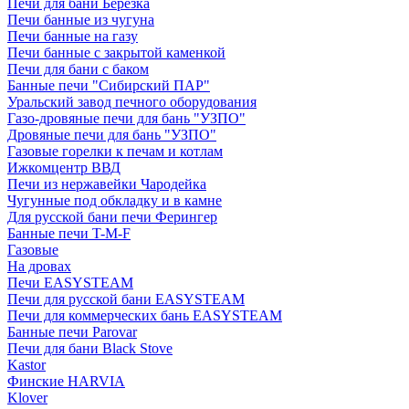
Печи для бани Березка
Печи банные из чугуна
Печи банные на газу
Печи банные с закрытой каменкой
Печи для бани с баком
Банные печи "Сибирский ПАР"
Уральский завод печного оборудования
Газо-дровяные печи для бань "УЗПО"
Дровяные печи для бань "УЗПО"
Газовые горелки к печам и котлам
Ижкомцентр ВВД
Печи из нержавейки Чародейка
Чугунные под обкладку и в камне
Для русской бани печи Ферингер
Банные печи T-M-F
Газовые
На дровах
Печи EASYSTEAM
Печи для русской бани EASYSTEAM
Печи для коммерческих бань EASYSTEAM
Банные печи Parovar
Печи для бани Black Stove
Kastor
Финские HARVIA
Klover