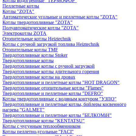
Котлы водогрейные "ТЕРМОФОР"
Пеллетные котлы
Котлы "ZOTA"
Автоматические угольные и пеллетные котлы "ZOTA"
Котлы твердотопливные "ZOTA"
Полуавтоматические котлы "ZOTA"
Электрокотлы ZOTA
Отопительные котлы Heiztechnik
Котлы с ручной загрузкой топлива Heiztechnik
Отопительные котлы TMF
Твердотопливные котлы Stoker
Твердотопливные котлы
Твердотопливные котлы с ручной загрузкой
Твердотопливные котлы длительного горения
Твердотопливные котлы на дровах
Твердотопливные и пеллетные котлы "HOT DRAGON"
Твердотопливные отопительные котлы "Flames"
Твердотопливные и пеллетные котлы "DEFRO"
Котлы твердотопливные с водяным контуром "УЗПО"
Твердотопливные и пеллетные котлы, бойлеры косвенного
нагрева "GALMET"
Твердотопливные и пеллетные котлы "БЕЛКОМiН"
Твердотопливные котлы "KENTATSU"
Котлы с чугунным теплообменником
Котлы пеллетно-угольные "FACI"