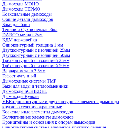
Дымоходы МОНО
Дымоходы ТЕРМО
Коаксиальные дымоходы
Общие детали дымоходов
Баки для бани
Теплов и Сухов нержавейка
DARCO металл 2мм
КДМ нержавейка
Одноконтурный толщина 1 мм
Двухконтурный с изоляцией 25мм
Двухконтурный с изоляцией 50мм
Трёхконтурный с изоляцией 25мм
Трёхконтурный с изоляцией 50мм
Варвара металл 3,5мм
Гефест чугунный
Дымоходные системы TMF
Баки для воды и теплообменники
Дымоходы SCHIEDEL
Дымоходы Вулкан
VBR:одноконтурные и двухконтурные элементы дымохода
круглого сечения окрашенные
Коаксиальные элементы дымоходов
Коллективные элементы дымоходов
Кронштейны и основания к опорам дымоходов
Одноконтурная система элементов круглого сечения