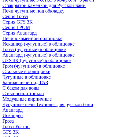
С закрытой каменкой для Русской Бани
Печи чугунные под обкладку
Серия Гроза
Серия GFS ЗК
Серия ГРОМ
Серия Авангард
Печи в каменной облицовке
Искандер (чугунные) в облицовке
Гроза (чугунные) в облицовке
Авангард (чугунные) в облицовке
GFS ЗК (чугунные) в облицовке
Гром (чугунные) в облицовке
Стальные в облицовке
Чугунные в облицовке
Банные печи под ГАЗ
С баком для воды
С выносной топкой
Модульные кирпичные
Чугунные печи Технолит для русской бани
Авангард
Искандер
Гроза
Гроза Ураган
GFS 3K