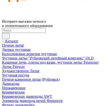
Интернет-магазин печного
и отопительного оборудования
Каталог
Печное литьё
Дверки чугунные
Колосниковые решетки чугунные
Чугунное литье "Рубцовский литейный комплекс" OLD
Казанные печи, плиты под казан, чугунное литье Технолит
Литье Fireway
Художественное Литье
Чугунная посуда
Печное-каминное литье (Рубцовск)
Дымоходы
Нержавеющие
Керамические
Керамические дымоходы AWT
Элементы дымохода печей Ферингер
Феникс нержавейка