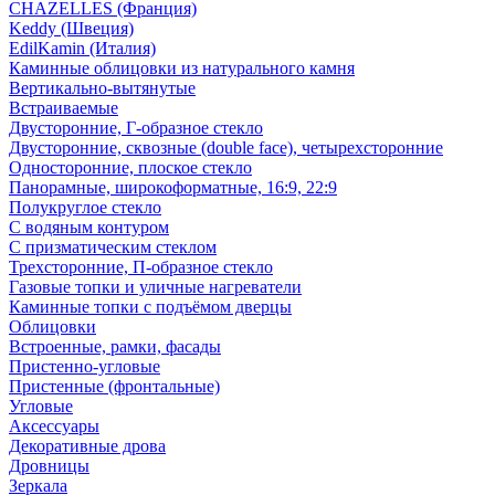
CHAZELLES (Франция)
Keddy (Швеция)
EdilKamin (Италия)
Каминные облицовки из натурального камня
Вертикально-вытянутые
Встраиваемые
Двусторонние, Г-образное стекло
Двусторонние, сквозные (double face), четырехсторонние
Односторонние, плоское стекло
Панорамные, широкоформатные, 16:9, 22:9
Полукруглое стекло
С водяным контуром
С призматическим стеклом
Трехсторонние, П-образное стекло
Газовые топки и уличные нагреватели
Каминные топки с подъёмом дверцы
Облицовки
Встроенные, рамки, фасады
Пристенно-угловые
Пристенные (фронтальные)
Угловые
Аксессуары
Декоративные дрова
Дровницы
Зеркала