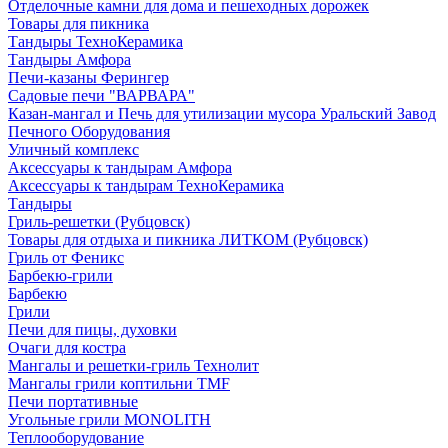
Отделочные камни для дома и пешеходных дорожек
Товары для пикника
Тандыры ТехноКерамика
Тандыры Амфора
Печи-казаны Ферингер
Садовые печи "ВАРВАРА"
Казан-мангал и Печь для утилизации мусора Уральский Завод
Печного Оборудования
Уличный комплекс
Аксессуары к тандырам Амфора
Аксессуары к тандырам ТехноКерамика
Тандыры
Гриль-решетки (Рубцовск)
Товары для отдыха и пикника ЛИТКОМ (Рубцовск)
Гриль от Феникс
Барбекю-грили
Барбекю
Грили
Печи для пицы, духовки
Очаги для костра
Мангалы и решетки-гриль Технолит
Мангалы грили коптильни TMF
Печи портативные
Угольные грили MONOLITH
Теплооборудование