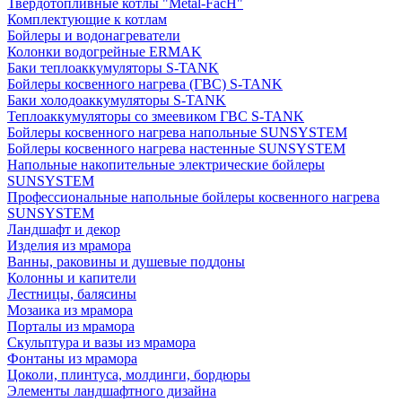
Твердотопливные котлы "Metal-FacH"
Комплектующие к котлам
Бойлеры и водонагреватели
Колонки водогрейные ERMAK
Баки теплоаккумуляторы S-TANK
Бойлеры косвенного нагрева (ГВС) S-TANK
Баки холодоаккумуляторы S-TANK
Теплоаккумуляторы со змеевиком ГВС S-TANK
Бойлеры косвенного нагрева напольные SUNSYSTEM
Бойлеры косвенного нагрева настенные SUNSYSTEM
Напольные накопительные электрические бойлеры
SUNSYSTEM
Профессиональные напольные бойлеры косвенного нагрева
SUNSYSTEM
Ландшафт и декор
Изделия из мрамора
Ванны, раковины и душевые поддоны
Колонны и капители
Лестницы, балясины
Мозаика из мрамора
Порталы из мрамора
Скульптура и вазы из мрамора
Фонтаны из мрамора
Цоколи, плинтуса, молдинги, бордюры
Элементы ландшафтного дизайна