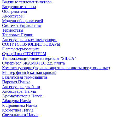
Водяные тепловентиляторы
Воздушные завесы
Обогреватели
Аксессуары
Модели обогревателей
Системы Управления
Термостаты
Тепловые Пушки
Аксессуары и комплектующие
СОПУТСТВУЮЩИЕ ТОВАРЫ
Flamma термозащита
СуперИзол СТОПТЕРМ
Теплоизоляционные материалы "SILCA"
Суперизол SKAMOTEC 225 плита
Комплектующие (экраны защитные и листы предтопочные)
Мастер флэш (скатная кровля)
Базальтовая термозащита
Паровая Пушка
Аксессуары для бани
Аксессуары Harvia
Ароматизаторы Harvia
Абажуры Harvia
К Дровяным Harvia
Косметика Harvia
Светильники Harvia