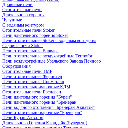
Дровяные печи
Отопительные печи
Длительного горения
Чугунные
C водяным контуром
Отопительные печи Stoker
Печи длительного горения Stoker
Печи отопительные Stoker с водяным контуром
Садовые печи Stoker
Печи отопительные Варвара
Печи отопительные воздухогрейные Termofor
Печи воздухогрейные Уральского Завода Печного
Оборудования
Отопительные печи TMF
Печи отопительные Ферингер
Печи отопительные Прометалл
Печи отопительно-варочные КДМ
Отопительные печи Бренеран
Печи длительного горения "Буран"
Печи длительного горения "Бренеран"
Печи водяного отопления "Бренеран-Акватэн"
Печи отопительно-варочные "Бренеран"
Печи Буран-Акватэн
Длительного Горения Клондайк (Булерьян)
Отопительные печи и камины Технолит