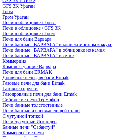
GFS 3K в сетке
GFS 3K Ураган
Гром
Гром Ураган
Печи в облицовке / Гроза
Печи в облицовке / GFS 3K
Печи в облицовке / Гром
Печи для бани Варвара
Печи банные "ВАРВАРА" в конвекционном кожухе
Печи банные "ВАРВАРА" в облицовке из камня
Печи банные "ВАРВАРА" в сетке
Коммерция
Комплектующие Варвара
Печи для бани ERMAK
Дровяные печи для бани Ermak
Газовые печи для бани Ermak
Газовые горелки
Газодровяные печи для бани Ermak
Сибирские печи Термофор
Печи банные толстостенные
Печи банные из нержавеющей стали
С чугунной топкой
Печи чугунные Искандер
Банные печи "Сабантуй"
Коммерческие печи