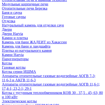
Модульные кирпичные печи
Отопительные печи Березка
Баня и сауна
Готовые сауны
Отделка
Натуральный камень для отделки саун
Двери
Двери Harvia
Камни и плитка
Камень для бани ЖАДЕИТ из Хакассии
Камень для бани и ландшафта
Плитка из натурального камня
Камни Harvia
Парогенераторы
Котлы
Газовые котлы
Котлы серии ИШМА
Аппараты отопительные газовые водогрейные АОГВ 7-3;
11,6-3 и АКГВ 11,6-3
Аппараты отопительные газовые водогрейные АОГВ 11,6-1;
17,4-1; 23,2-1; 29-1
Котлы с чугунным теплообменником КОВ 30 . 37,5 . 45; 63; 80
и 100 кВт
Электрические котлы