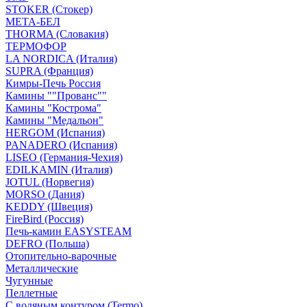
STOKER (Стокер)
МЕТА-БЕЛ
THORMA (Словакия)
ТЕРМОФОР
LA NORDICA (Италия)
SUPRA (Франция)
Кимры-Печь Россия
Камины ""Прованс""
Камины "Кострома"
Камины "Медальон"
HERGOM (Испания)
PANADERO (Испания)
LISEO (Германия-Чехия)
EDILKAMIN (Италия)
JOTUL (Норвегия)
MORSO (Дания)
KEDDY (Швеция)
FireBird (Россия)
Печь-камин EASYSTEAM
DEFRO (Польша)
Отопительно-варочные
Металлические
Чугунные
Пеллетные
С водяным контуром (Termo)