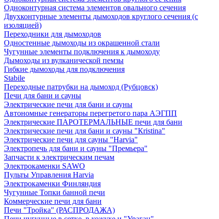
Одноконтурная система элементов овального сечения
Двухконтурные элементы дымоходов круглого сечения (с
изоляцией)
Переходники для дымоходов
Одностенные дымоходы из окрашенной стали
Чугунные элементы подключения к дымоходу
Дымоходы из вулканической пемзы
Гибкие дымоходы для подключения
Stabile
Переходные патрубки на дымоход (Рубцовск)
Печи для бани и сауны
Электрические печи для бани и сауны
Автономные генераторы перегретого пара АЭГПП
Электрические ПАРОТЕРМАЛЬНЫЕ печи для бани
Электрические печи для бани и сауны "Кristina"
Электрические печи для сауны "Harvia"
Электропечь для бани и сауны "Премьера"
Запчасти к электрическим печам
Электрокаменки SAWO
Пульты Управления Harvia
Электрокаменки Финляндия
Чугунные Топки банной печи
Коммерческие печи для бани
Печи "Тройка" (РАСПРОДАЖА)
Печи чугунные в сетке, в кожухе и "Ураган"