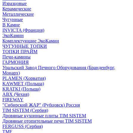
Изразцовые
Керамические
Металлические
Чугунные
В Камне
INVICTA (Франция)
ЭкоКамин
Комплектующие ЭкоКамин
ЧУГУННЫЕ ТОПКИ
ТОПКИ ПРАЙМ
Печи-камины
ГАРМОНИЯ
Уральский Завод Печного Оборудования (Бранденбург,
Монарх)
PLAMEN (Хорватия)
KAWMET (Польша)
KRATKI (Польша)
ABX (Чехия)
FIREWAY
"Сибирский ЖАР" (Рубцовск) Россия
TIM SISTEM (Сербия)
Дровяные кухонные плиты TIM SISTEM
Дровяные отопительные печи TIM SISTEM
FERGUSS (Сербия)
TMF