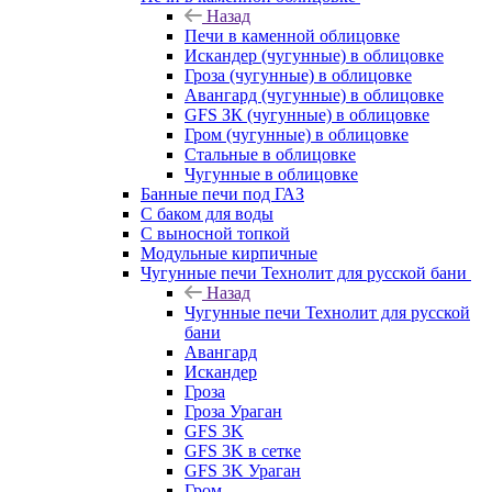
Назад
Печи в каменной облицовке
Искандер (чугунные) в облицовке
Гроза (чугунные) в облицовке
Авангард (чугунные) в облицовке
GFS ЗК (чугунные) в облицовке
Гром (чугунные) в облицовке
Стальные в облицовке
Чугунные в облицовке
Банные печи под ГАЗ
С баком для воды
С выносной топкой
Модульные кирпичные
Чугунные печи Технолит для русской бани
Назад
Чугунные печи Технолит для русской
бани
Авангард
Искандер
Гроза
Гроза Ураган
GFS 3K
GFS 3K в сетке
GFS 3K Ураган
Гром