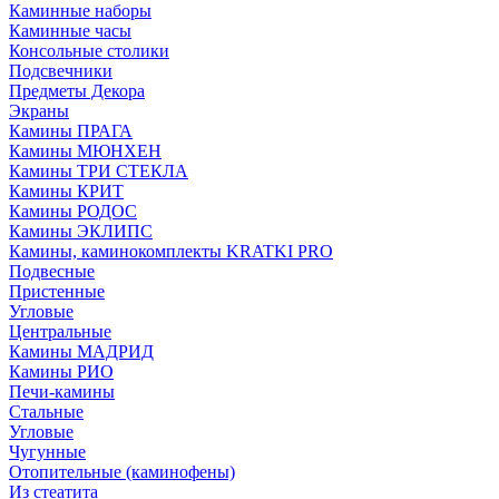
Каминные наборы
Каминные часы
Консольные столики
Подсвечники
Предметы Декора
Экраны
Камины ПРАГА
Камины МЮНХЕН
Камины ТРИ СТЕКЛА
Камины КРИТ
Камины РОДОС
Камины ЭКЛИПС
Камины, каминокомплекты KRATKI PRO
Подвесные
Пристенные
Угловые
Центральные
Камины МАДРИД
Камины РИО
Печи-камины
Стальные
Угловые
Чугунные
Отопительные (каминофены)
Из стеатита