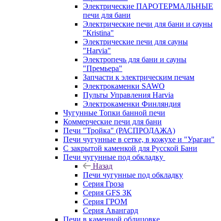
Электрические ПАРОТЕРМАЛЬНЫЕ
печи для бани
Электрические печи для бани и сауны
"Кristina"
Электрические печи для сауны
"Harvia"
Электропечь для бани и сауны
"Премьера"
Запчасти к электрическим печам
Электрокаменки SAWO
Пульты Управления Harvia
Электрокаменки Финляндия
Чугунные Топки банной печи
Коммерческие печи для бани
Печи "Тройка" (РАСПРОДАЖА)
Печи чугунные в сетке, в кожухе и "Ураган"
С закрытой каменкой для Русской Бани
Печи чугунные под обкладку
Назад
Печи чугунные под обкладку
Серия Гроза
Серия GFS ЗК
Серия ГРОМ
Серия Авангард
Печи в каменной облицовке