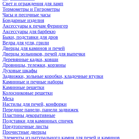
Свет и ограждения для ламп
Термометры и Гигрометры
Часы и песочные часы
Бондарные изделия
Аксессуары к печам Ферингер
Аксессуары для барбекю
Быки, подставки для дров
Ведра для угля, грили
Дверцы для каминов и печей
Дверцы зольников, печей для выпечки
Деревянные кадки, ковши
Дровницы, тележки, корзины
Духовые шкафы
Задвижки, зольные коробки, кладочные втулки
Каминные и печные наборы
Каминные решетки
Колосниковые решетки
Меха
Настилы для печей, конфорки
Передние панели, панели задвижек
Пластины декоративные
Подставки для каминных спичек
Предтопочные листы
Прочистные дверцы
Элементы из натурального камня для печей и каминов