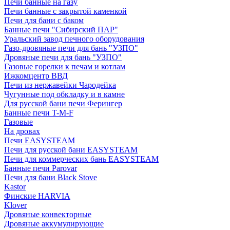
Печи банные на газу
Печи банные с закрытой каменкой
Печи для бани с баком
Банные печи "Сибирский ПАР"
Уральский завод печного оборудования
Газо-дровяные печи для бань "УЗПО"
Дровяные печи для бань "УЗПО"
Газовые горелки к печам и котлам
Ижкомцентр ВВД
Печи из нержавейки Чародейка
Чугунные под обкладку и в камне
Для русской бани печи Ферингер
Банные печи T-M-F
Газовые
На дровах
Печи EASYSTEAM
Печи для русской бани EASYSTEAM
Печи для коммерческих бань EASYSTEAM
Банные печи Parovar
Печи для бани Black Stove
Kastor
Финские HARVIA
Klover
Дровяные конвекторные
Дровяные аккумулирующие