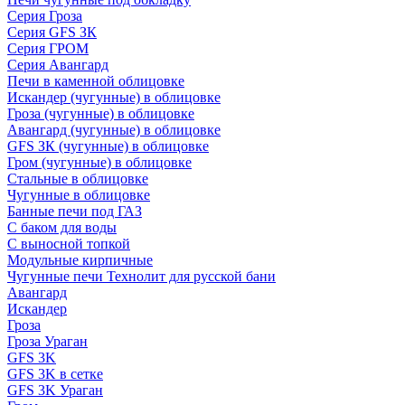
Серия Гроза
Серия GFS ЗК
Серия ГРОМ
Серия Авангард
Печи в каменной облицовке
Искандер (чугунные) в облицовке
Гроза (чугунные) в облицовке
Авангард (чугунные) в облицовке
GFS ЗК (чугунные) в облицовке
Гром (чугунные) в облицовке
Стальные в облицовке
Чугунные в облицовке
Банные печи под ГАЗ
С баком для воды
С выносной топкой
Модульные кирпичные
Чугунные печи Технолит для русской бани
Авангард
Искандер
Гроза
Гроза Ураган
GFS 3K
GFS 3K в сетке
GFS 3K Ураган