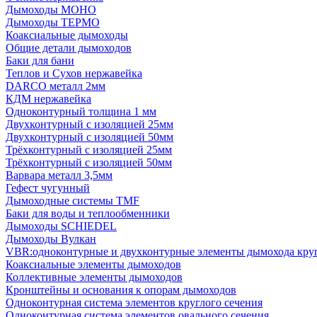
Дымоходы МОНО
Дымоходы ТЕРМО
Коаксиальные дымоходы
Общие детали дымоходов
Баки для бани
Теплов и Сухов нержавейка
DARCO металл 2мм
КДМ нержавейка
Одноконтурный толщина 1 мм
Двухконтурный с изоляцией 25мм
Двухконтурный с изоляцией 50мм
Трёхконтурный с изоляцией 25мм
Трёхконтурный с изоляцией 50мм
Варвара металл 3,5мм
Гефест чугунный
Дымоходные системы TMF
Баки для воды и теплообменники
Дымоходы SCHIEDEL
Дымоходы Вулкан
VBR:одноконтурные и двухконтурные элементы дымохода кру
Коаксиальные элементы дымоходов
Коллективные элементы дымоходов
Кронштейны и основания к опорам дымоходов
Одноконтурная система элементов круглого сечения
Одноконтурная система элементов овального сечения