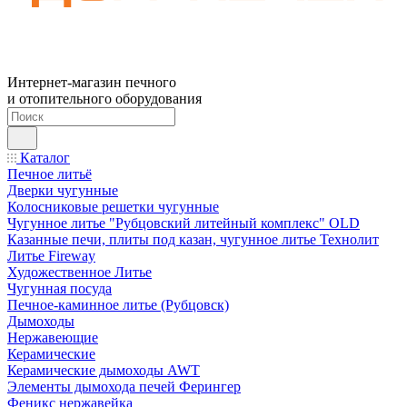
Интернет-магазин печного
и отопительного оборудования
Каталог
Печное литьё
Дверки чугунные
Колосниковые решетки чугунные
Чугунное литье "Рубцовский литейный комплекс" OLD
Казанные печи, плиты под казан, чугунное литье Технолит
Литье Fireway
Художественное Литье
Чугунная посуда
Печное-каминное литье (Рубцовск)
Дымоходы
Нержавеющие
Керамические
Керамические дымоходы AWT
Элементы дымохода печей Ферингер
Феникс нержавейка