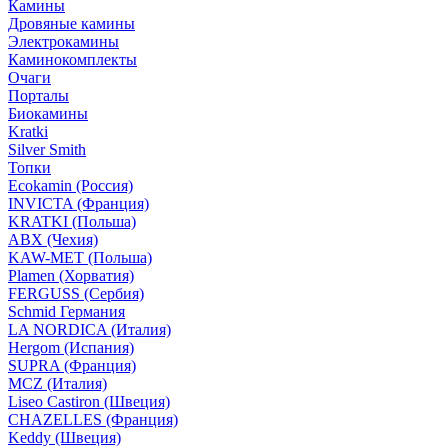
Камины
Дровяные камины
Электрокамины
Каминокомплекты
Очаги
Порталы
Биокамины
Kratki
Silver Smith
Топки
Ecokamin (Россия)
INVICTA (Франция)
KRATKI (Польша)
ABX (Чехия)
KAW-MET (Польша)
Plamen (Хорватия)
FERGUSS (Сербия)
Schmid Германия
LA NORDICA (Италия)
Hergom (Испания)
SUPRA (Франция)
MCZ (Италия)
Liseo Castiron (Швеция)
CHAZELLES (Франция)
Keddy (Швеция)