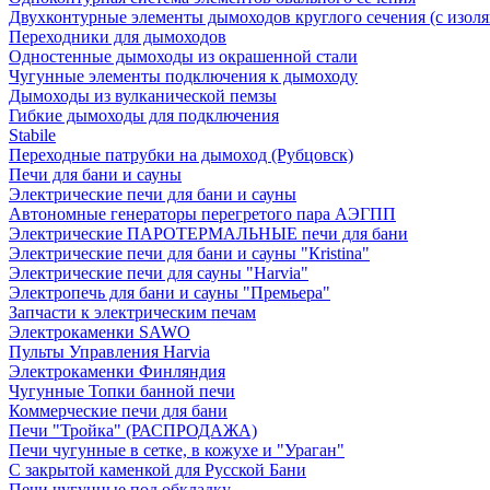
Двухконтурные элементы дымоходов круглого сечения (с изол
Переходники для дымоходов
Одностенные дымоходы из окрашенной стали
Чугунные элементы подключения к дымоходу
Дымоходы из вулканической пемзы
Гибкие дымоходы для подключения
Stabile
Переходные патрубки на дымоход (Рубцовск)
Печи для бани и сауны
Электрические печи для бани и сауны
Автономные генераторы перегретого пара АЭГПП
Электрические ПАРОТЕРМАЛЬНЫЕ печи для бани
Электрические печи для бани и сауны "Кristina"
Электрические печи для сауны "Harvia"
Электропечь для бани и сауны "Премьера"
Запчасти к электрическим печам
Электрокаменки SAWO
Пульты Управления Harvia
Электрокаменки Финляндия
Чугунные Топки банной печи
Коммерческие печи для бани
Печи "Тройка" (РАСПРОДАЖА)
Печи чугунные в сетке, в кожухе и "Ураган"
С закрытой каменкой для Русской Бани
Печи чугунные под обкладку