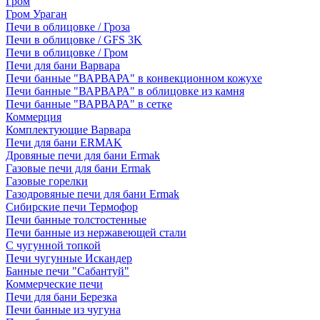
Гром
Гром Ураган
Печи в облицовке / Гроза
Печи в облицовке / GFS 3K
Печи в облицовке / Гром
Печи для бани Варвара
Печи банные "ВАРВАРА" в конвекционном кожухе
Печи банные "ВАРВАРА" в облицовке из камня
Печи банные "ВАРВАРА" в сетке
Коммерция
Комплектующие Варвара
Печи для бани ERMAK
Дровяные печи для бани Ermak
Газовые печи для бани Ermak
Газовые горелки
Газодровяные печи для бани Ermak
Сибирские печи Термофор
Печи банные толстостенные
Печи банные из нержавеющей стали
С чугунной топкой
Печи чугунные Искандер
Банные печи "Сабантуй"
Коммерческие печи
Печи для бани Березка
Печи банные из чугуна