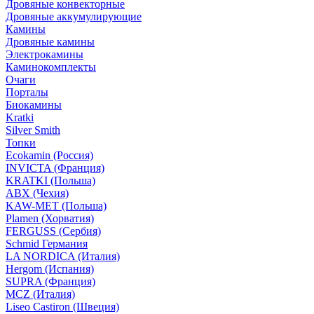
Дровяные конвекторные
Дровяные аккумулирующие
Камины
Дровяные камины
Электрокамины
Каминокомплекты
Очаги
Порталы
Биокамины
Kratki
Silver Smith
Топки
Ecokamin (Россия)
INVICTA (Франция)
KRATKI (Польша)
ABX (Чехия)
KAW-MET (Польша)
Plamen (Хорватия)
FERGUSS (Сербия)
Schmid Германия
LA NORDICA (Италия)
Hergom (Испания)
SUPRA (Франция)
MCZ (Италия)
Liseo Castiron (Швеция)