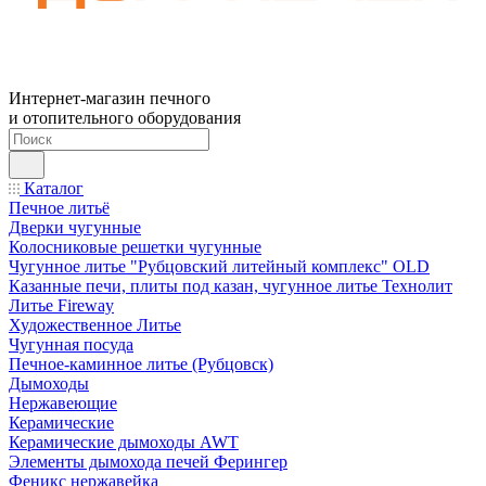
Интернет-магазин печного
и отопительного оборудования
Каталог
Печное литьё
Дверки чугунные
Колосниковые решетки чугунные
Чугунное литье "Рубцовский литейный комплекс" OLD
Казанные печи, плиты под казан, чугунное литье Технолит
Литье Fireway
Художественное Литье
Чугунная посуда
Печное-каминное литье (Рубцовск)
Дымоходы
Нержавеющие
Керамические
Керамические дымоходы AWT
Элементы дымохода печей Ферингер
Феникс нержавейка