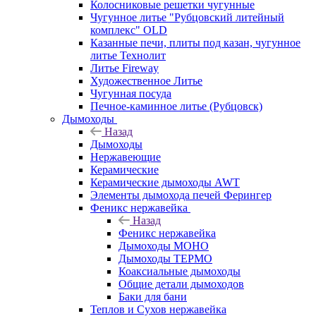
Колосниковые решетки чугунные
Чугунное литье "Рубцовский литейный
комплекс" OLD
Казанные печи, плиты под казан, чугунное
литье Технолит
Литье Fireway
Художественное Литье
Чугунная посуда
Печное-каминное литье (Рубцовск)
Дымоходы
Назад
Дымоходы
Нержавеющие
Керамические
Керамические дымоходы AWT
Элементы дымохода печей Ферингер
Феникс нержавейка
Назад
Феникс нержавейка
Дымоходы МОНО
Дымоходы ТЕРМО
Коаксиальные дымоходы
Общие детали дымоходов
Баки для бани
Теплов и Сухов нержавейка