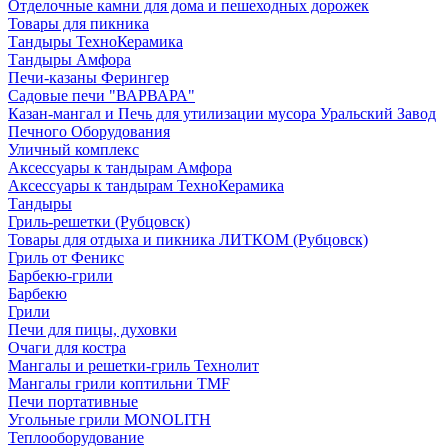
Отделочные камни для дома и пешеходных дорожек
Товары для пикника
Тандыры ТехноКерамика
Тандыры Амфора
Печи-казаны Ферингер
Садовые печи "ВАРВАРА"
Казан-мангал и Печь для утилизации мусора Уральский Завод
Печного Оборудования
Уличный комплекс
Аксессуары к тандырам Амфора
Аксессуары к тандырам ТехноКерамика
Тандыры
Гриль-решетки (Рубцовск)
Товары для отдыха и пикника ЛИТКОМ (Рубцовск)
Гриль от Феникс
Барбекю-грили
Барбекю
Грили
Печи для пицы, духовки
Очаги для костра
Мангалы и решетки-гриль Технолит
Мангалы грили коптильни TMF
Печи портативные
Угольные грили MONOLITH
Теплооборудование