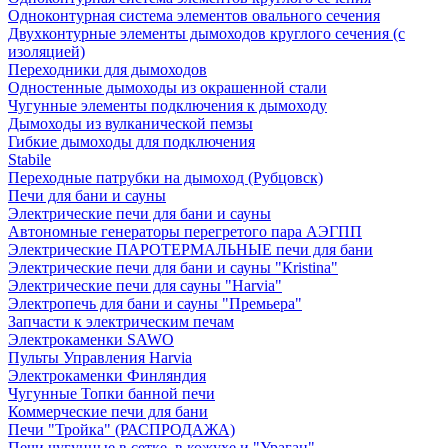
Одноконтурная система элементов овального сечения
Двухконтурные элементы дымоходов круглого сечения (с
изоляцией)
Переходники для дымоходов
Одностенные дымоходы из окрашенной стали
Чугунные элементы подключения к дымоходу
Дымоходы из вулканической пемзы
Гибкие дымоходы для подключения
Stabile
Переходные патрубки на дымоход (Рубцовск)
Печи для бани и сауны
Электрические печи для бани и сауны
Автономные генераторы перегретого пара АЭГПП
Электрические ПАРОТЕРМАЛЬНЫЕ печи для бани
Электрические печи для бани и сауны "Кristina"
Электрические печи для сауны "Harvia"
Электропечь для бани и сауны "Премьера"
Запчасти к электрическим печам
Электрокаменки SAWO
Пульты Управления Harvia
Электрокаменки Финляндия
Чугунные Топки банной печи
Коммерческие печи для бани
Печи "Тройка" (РАСПРОДАЖА)
Печи чугунные в сетке, в кожухе и "Ураган"