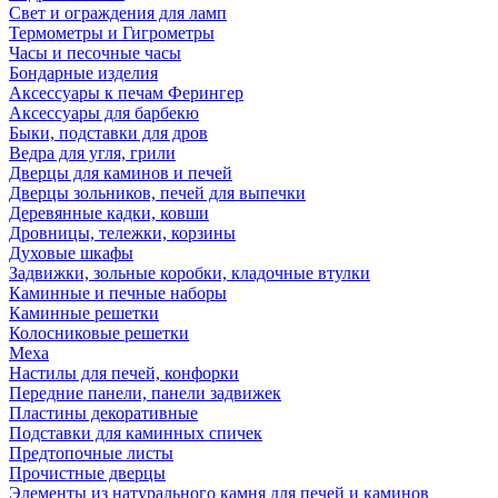
Свет и ограждения для ламп
Термометры и Гигрометры
Часы и песочные часы
Бондарные изделия
Аксессуары к печам Ферингер
Аксессуары для барбекю
Быки, подставки для дров
Ведра для угля, грили
Дверцы для каминов и печей
Дверцы зольников, печей для выпечки
Деревянные кадки, ковши
Дровницы, тележки, корзины
Духовые шкафы
Задвижки, зольные коробки, кладочные втулки
Каминные и печные наборы
Каминные решетки
Колосниковые решетки
Меха
Настилы для печей, конфорки
Передние панели, панели задвижек
Пластины декоративные
Подставки для каминных спичек
Предтопочные листы
Прочистные дверцы
Элементы из натурального камня для печей и каминов