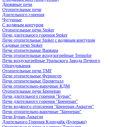
Дровяные печи
Отопительные печи
Длительного горения
Чугунные
C водяным контуром
Отопительные печи Stoker
Печи длительного горения Stoker
Печи отопительные Stoker с водяным контуром
Садовые печи Stoker
Печи отопительные Варвара
Печи отопительные воздухогрейные Termofor
Печи воздухогрейные Уральского Завода Печного
Оборудования
Отопительные печи TMF
Печи отопительные Ферингер
Печи отопительные Прометалл
Печи отопительно-варочные КДМ
Отопительные печи Бренеран
Печи длительного горения "Буран"
Печи длительного горения "Бренеран"
Печи водяного отопления "Бренеран-Акватэн"
Печи отопительно-варочные "Бренеран"
Печи Буран-Акватэн
Длительного Горения Клондайк (Булерьян)
Отопительные печи и камины Технолит