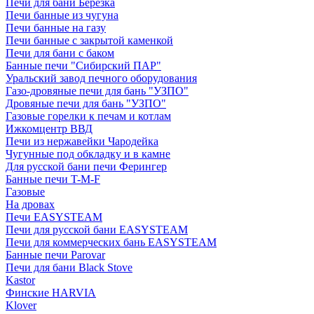
Печи для бани Березка
Печи банные из чугуна
Печи банные на газу
Печи банные с закрытой каменкой
Печи для бани с баком
Банные печи "Сибирский ПАР"
Уральский завод печного оборудования
Газо-дровяные печи для бань "УЗПО"
Дровяные печи для бань "УЗПО"
Газовые горелки к печам и котлам
Ижкомцентр ВВД
Печи из нержавейки Чародейка
Чугунные под обкладку и в камне
Для русской бани печи Ферингер
Банные печи T-M-F
Газовые
На дровах
Печи EASYSTEAM
Печи для русской бани EASYSTEAM
Печи для коммерческих бань EASYSTEAM
Банные печи Parovar
Печи для бани Black Stove
Kastor
Финские HARVIA
Klover