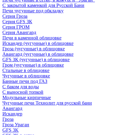
С закрытой каменкой для Русской Бани
Печи чугунные под обкладку
Серия Гроза
Серия GFS ЗК
Серия ГРОМ
Серия Авангард
Печи в каменной облицовке
Искандер (чугунные) в облицовке
Гроза (чугунные) в облицовке
Авангард (чугунные) в облицовке
GFS ЗК (чугунные) в облицовке
Гром (чугунные) в облицовке
Стальные в облицовке
Чугунные в облицовке
Банные печи под ГАЗ
С баком для воды
С выносной топкой
Модульные кирпичные
Чугунные печи Технолит для русской бани
Авангард
Искандер
Гроза
Гроза Ураган
GFS 3K