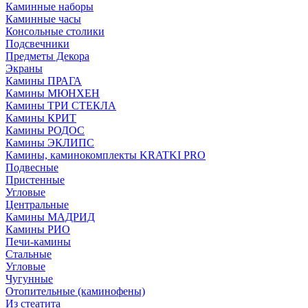
Каминные наборы
Каминные часы
Консольные столики
Подсвечники
Предметы Декора
Экраны
Камины ПРАГА
Камины МЮНХЕН
Камины ТРИ СТЕКЛА
Камины КРИТ
Камины РОДОС
Камины ЭКЛИПС
Камины, каминокомплекты KRATKI PRO
Подвесные
Пристенные
Угловые
Центральные
Камины МАДРИД
Камины РИО
Печи-камины
Стальные
Угловые
Чугунные
Отопительные (каминофены)
Из стеатита