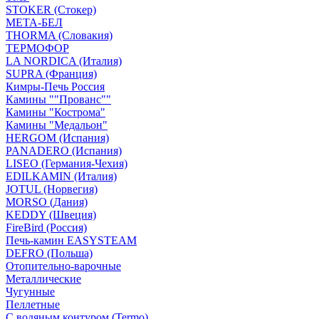
STOKER (Стокер)
МЕТА-БЕЛ
THORMA (Словакия)
ТЕРМОФОР
LA NORDICA (Италия)
SUPRA (Франция)
Кимры-Печь Россия
Камины ""Прованс""
Камины "Кострома"
Камины "Медальон"
HERGOM (Испания)
PANADERO (Испания)
LISEO (Германия-Чехия)
EDILKAMIN (Италия)
JOTUL (Норвегия)
MORSO (Дания)
KEDDY (Швеция)
FireBird (Россия)
Печь-камин EASYSTEAM
DEFRO (Польша)
Отопительно-варочные
Металлические
Чугунные
Пеллетные
С водяным контуром (Termo)