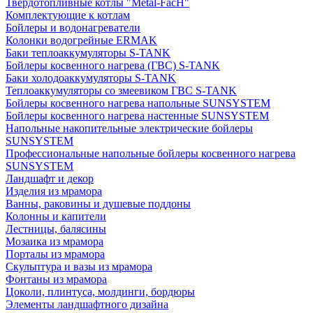
Твердотопливные котлы "Metal-FacH"
Комплектующие к котлам
Бойлеры и водонагреватели
Колонки водогрейные ERMAK
Баки теплоаккумуляторы S-TANK
Бойлеры косвенного нагрева (ГВС) S-TANK
Баки холодоаккумуляторы S-TANK
Теплоаккумуляторы со змеевиком ГВС S-TANK
Бойлеры косвенного нагрева напольные SUNSYSTEM
Бойлеры косвенного нагрева настенные SUNSYSTEM
Напольные накопительные электрические бойлеры
SUNSYSTEM
Профессиональные напольные бойлеры косвенного нагрева
SUNSYSTEM
Ландшафт и декор
Изделия из мрамора
Ванны, раковины и душевые поддоны
Колонны и капители
Лестницы, балясины
Мозаика из мрамора
Порталы из мрамора
Скульптура и вазы из мрамора
Фонтаны из мрамора
Цоколи, плинтуса, молдинги, бордюры
Элементы ландшафтного дизайна