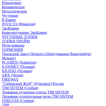
Изразцовые
Керамические
Металлические
Чугунные
В Камне
INVICTA (Франция)
ЭкоКамин
Комплектующие ЭкоКамин
ЧУГУННЫЕ ТОПКИ
ТОПКИ ПРАЙМ
Печи-камины
ГАРМОНИЯ
Уральский Завод Печного Оборудования (Бранденбург,
Монарх)
PLAMEN (Хорватия)
KAWMET (Польша)
KRATKI (Польша)
ABX (Чехия)
FIREWAY
"Сибирский ЖАР" (Рубцовск) Россия
TIM SISTEM (Сербия)
Дровяные кухонные плиты TIM SISTEM
Дровяные отопительные печи TIM SISTEM
FERGUSS (Сербия)
TMF