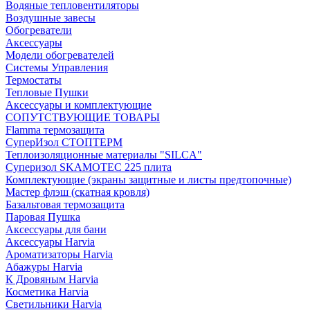
Водяные тепловентиляторы
Воздушные завесы
Обогреватели
Аксессуары
Модели обогревателей
Системы Управления
Термостаты
Тепловые Пушки
Аксессуары и комплектующие
СОПУТСТВУЮЩИЕ ТОВАРЫ
Flamma термозащита
СуперИзол СТОПТЕРМ
Теплоизоляционные материалы "SILCA"
Суперизол SKAMOTEC 225 плита
Комплектующие (экраны защитные и листы предтопочные)
Мастер флэш (скатная кровля)
Базальтовая термозащита
Паровая Пушка
Аксессуары для бани
Аксессуары Harvia
Ароматизаторы Harvia
Абажуры Harvia
К Дровяным Harvia
Косметика Harvia
Светильники Harvia