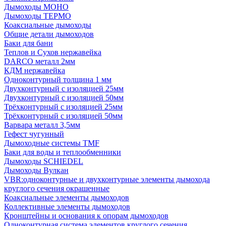
Дымоходы МОНО
Дымоходы ТЕРМО
Коаксиальные дымоходы
Общие детали дымоходов
Баки для бани
Теплов и Сухов нержавейка
DARCO металл 2мм
КДМ нержавейка
Одноконтурный толщина 1 мм
Двухконтурный с изоляцией 25мм
Двухконтурный с изоляцией 50мм
Трёхконтурный с изоляцией 25мм
Трёхконтурный с изоляцией 50мм
Варвара металл 3,5мм
Гефест чугунный
Дымоходные системы TMF
Баки для воды и теплообменники
Дымоходы SCHIEDEL
Дымоходы Вулкан
VBR:одноконтурные и двухконтурные элементы дымохода
круглого сечения окрашенные
Коаксиальные элементы дымоходов
Коллективные элементы дымоходов
Кронштейны и основания к опорам дымоходов
Одноконтурная система элементов круглого сечения