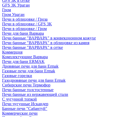
GFS 3K в сетке
GFS 3K Ураган
Гром
Гром Ураган
Печи в облицовке / Гроза
Печи в облицовке / GFS 3K
Печи в облицовке / Гром
Печи для бани Варвара
Печи банные "ВАРВАРА" в конвекционном кожухе
Печи банные "ВАРВАРА" в облицовке из камня
Печи банные "ВАРВАРА" в сетке
Коммерция
Комплектующие Варвара
Печи для бани ERMAK
Дровяные печи для бани Ermak
Газовые печи для бани Ermak
Газовые горелки
Газодровяные печи для бани Ermak
Сибирские печи Термофор
Печи банные толстостенные
Печи банные из нержавеющей стали
С чугунной топкой
Печи чугунные Искандер
Банные печи "Сабантуй"
Коммерческие печи