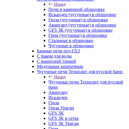
Назад
Печи в каменной облицовке
Искандер (чугунные) в облицовке
Гроза (чугунные) в облицовке
Авангард (чугунные) в облицовке
GFS ЗК (чугунные) в облицовке
Гром (чугунные) в облицовке
Стальные в облицовке
Чугунные в облицовке
Банные печи под ГАЗ
С баком для воды
С выносной топкой
Модульные кирпичные
Чугунные печи Технолит для русской бани
Назад
Чугунные печи Технолит для русской
бани
Авангард
Искандер
Гроза
Гроза Ураган
GFS 3K
GFS 3K в сетке
GFS 3K Ураган
Гром