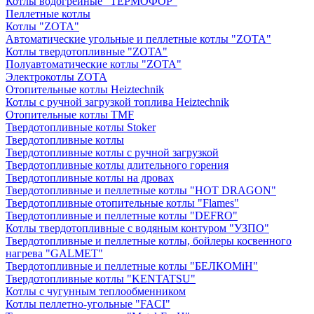
Котлы водогрейные "ТЕРМОФОР"
Пеллетные котлы
Котлы "ZOTA"
Автоматические угольные и пеллетные котлы "ZOTA"
Котлы твердотопливные "ZOTA"
Полуавтоматические котлы "ZOTA"
Электрокотлы ZOTA
Отопительные котлы Heiztechnik
Котлы с ручной загрузкой топлива Heiztechnik
Отопительные котлы TMF
Твердотопливные котлы Stoker
Твердотопливные котлы
Твердотопливные котлы с ручной загрузкой
Твердотопливные котлы длительного горения
Твердотопливные котлы на дровах
Твердотопливные и пеллетные котлы "HOT DRAGON"
Твердотопливные отопительные котлы "Flames"
Твердотопливные и пеллетные котлы "DEFRO"
Котлы твердотопливные с водяным контуром "УЗПО"
Твердотопливные и пеллетные котлы, бойлеры косвенного
нагрева "GALMET"
Твердотопливные и пеллетные котлы "БЕЛКОМiН"
Твердотопливные котлы "KENTATSU"
Котлы с чугунным теплообменником
Котлы пеллетно-угольные "FACI"