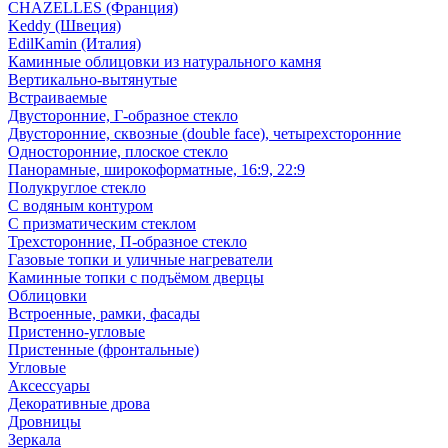
CHAZELLES (Франция)
Keddy (Швеция)
EdilKamin (Италия)
Каминные облицовки из натурального камня
Вертикально-вытянутые
Встраиваемые
Двусторонние, Г-образное стекло
Двусторонние, сквозные (double face), четырехсторонние
Односторонние, плоское стекло
Панорамные, широкоформатные, 16:9, 22:9
Полукруглое стекло
С водяным контуром
С призматическим стеклом
Трехсторонние, П-образное стекло
Газовые топки и уличные нагреватели
Каминные топки с подъёмом дверцы
Облицовки
Встроенные, рамки, фасады
Пристенно-угловые
Пристенные (фронтальные)
Угловые
Аксессуары
Декоративные дрова
Дровницы
Зеркала