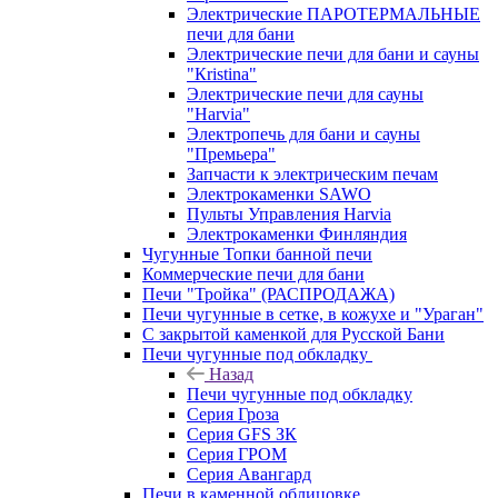
Электрические ПАРОТЕРМАЛЬНЫЕ
печи для бани
Электрические печи для бани и сауны
"Кristina"
Электрические печи для сауны
"Harvia"
Электропечь для бани и сауны
"Премьера"
Запчасти к электрическим печам
Электрокаменки SAWO
Пульты Управления Harvia
Электрокаменки Финляндия
Чугунные Топки банной печи
Коммерческие печи для бани
Печи "Тройка" (РАСПРОДАЖА)
Печи чугунные в сетке, в кожухе и "Ураган"
С закрытой каменкой для Русской Бани
Печи чугунные под обкладку
Назад
Печи чугунные под обкладку
Серия Гроза
Серия GFS ЗК
Серия ГРОМ
Серия Авангард
Печи в каменной облицовке