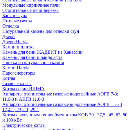
Модульные кирпичные печи
Отопительные печи Березка
Баня и сауна
Готовые сауны
Отделка
Натуральный камень для отделки саун
Двери
Двери Harvia
Камни и плитка
Камень для бани ЖАДЕИТ из Хакассии
Камень для бани и ландшафта
Плитка из натурального камня
Камни Harvia
Парогенераторы
Котлы
Газовые котлы
Котлы серии ИШМА
Аппараты отопительные газовые водогрейные АОГВ 7-3;
11,6-3 и АКГВ 11,6-3
Аппараты отопительные газовые водогрейные АОГВ 11,6-1;
17,4-1; 23,2-1; 29-1
Котлы с чугунным теплообменником КОВ 30 . 37,5 . 45; 63; 80
и 100 кВт
Электрические котлы