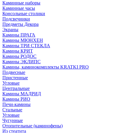
Каминные наборы
Каминные часы
Консольные столики
Подсвечники
Предметы Декора
Экраны
Камины ПРАГА
Камины МЮНХЕН
Камины ТРИ СТЕКЛА
Камины КРИТ
Камины РОДОС
Камины ЭКЛИПС
Камины, каминокомплекты KRATKI PRO
Подвесные
Пристенные
Угловые
Центральные
Камины МАДРИД
Камины РИО
Печи-камины
Стальные
Угловые
Чугунные
Отопительные (каминофены)
Из стеатита