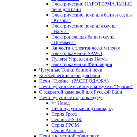
Электрические ПАРОТЕРМАЛЬНЫЕ
печи для бани
Электрические печи для бани и сауны
"Кristina"
Электрические печи для сауны
"Harvia"
Электропечь для бани и сауны
"Премьера"
Запчасти к электрическим печам
Электрокаменки SAWO
Пульты Управления Harvia
Электрокаменки Финляндия
Чугунные Топки банной печи
Коммерческие печи для бани
Печи "Тройка" (РАСПРОДАЖА)
Печи чугунные в сетке, в кожухе и "Ураган"
С закрытой каменкой для Русской Бани
Печи чугунные под обкладку
Назад
Печи чугунные под обкладку
Серия Гроза
Серия GFS ЗК
Серия ГРОМ
Серия Авангард
Печи в каменной облицовке