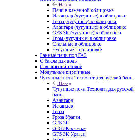
Назад
Печи в каменной облицовке
Искандер (чугунные) в облицовке
Гроза (чугунные) в облицовке
Авангард (чугунные) в облицовке
GFS ЗК (чугунные) в облицовке
Гром (чугунные) в облицовке
Стальные в облицовке
Чугунные в облицовке
Банные печи под ГАЗ
С баком для воды
С выносной топкой
Модульные кирпичные
Чугунные печи Технолит для русской бани
Назад
Чугунные печи Технолит для русской
бани
Авангард
Искандер
Гроза
Гроза Ураган
GFS 3K
GFS 3K в сетке
GFS 3K Ураган
Гром