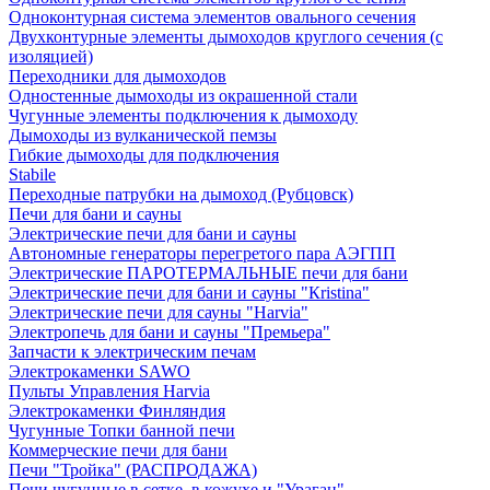
Одноконтурная система элементов овального сечения
Двухконтурные элементы дымоходов круглого сечения (с
изоляцией)
Переходники для дымоходов
Одностенные дымоходы из окрашенной стали
Чугунные элементы подключения к дымоходу
Дымоходы из вулканической пемзы
Гибкие дымоходы для подключения
Stabile
Переходные патрубки на дымоход (Рубцовск)
Печи для бани и сауны
Электрические печи для бани и сауны
Автономные генераторы перегретого пара АЭГПП
Электрические ПАРОТЕРМАЛЬНЫЕ печи для бани
Электрические печи для бани и сауны "Кristina"
Электрические печи для сауны "Harvia"
Электропечь для бани и сауны "Премьера"
Запчасти к электрическим печам
Электрокаменки SAWO
Пульты Управления Harvia
Электрокаменки Финляндия
Чугунные Топки банной печи
Коммерческие печи для бани
Печи "Тройка" (РАСПРОДАЖА)
Печи чугунные в сетке, в кожухе и "Ураган"