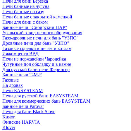
Печи для бани Березка
Печи банные из чугуна
Печи банные на газу
Печи банные с закрытой каменкой
Печи для бани с баком
Банные печи "Сибирский ПАР"
Уральский завод печного оборудования
Газо-дровяные печи для бань "УЗПО"
Дровяные печи для бань "УЗПО"
Газовые горелки к печам и котлам
Ижкомцентр ВВД
Печи из нержавейки Чародейка
Чугунные под обкладку и в камне
Для русской бани печи Ферингер
Банные печи T-M-F
Газовые
На дровах
Печи EASYSTEAM
Печи для русской бани EASYSTEAM
Печи для коммерческих бань EASYSTEAM
Банные печи Parovar
Печи для бани Black Stove
Kastor
Финские HARVIA
Klover