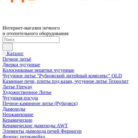
Интернет-магазин печного
и отопительного оборудования
Каталог
Печное литьё
Дверки чугунные
Колосниковые решетки чугунные
Чугунное литье "Рубцовский литейный комплекс" OLD
Казанные печи, плиты под казан, чугунное литье Технолит
Литье Fireway
Художественное Литье
Чугунная посуда
Печное-каминное литье (Рубцовск)
Дымоходы
Нержавеющие
Керамические
Керамические дымоходы AWT
Элементы дымохода печей Ферингер
Феникс нержавейка