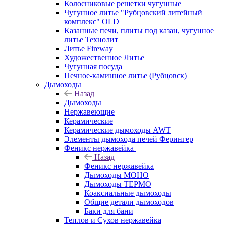
Колосниковые решетки чугунные
Чугунное литье "Рубцовский литейный
комплекс" OLD
Казанные печи, плиты под казан, чугунное
литье Технолит
Литье Fireway
Художественное Литье
Чугунная посуда
Печное-каминное литье (Рубцовск)
Дымоходы
Назад
Дымоходы
Нержавеющие
Керамические
Керамические дымоходы AWT
Элементы дымохода печей Ферингер
Феникс нержавейка
Назад
Феникс нержавейка
Дымоходы МОНО
Дымоходы ТЕРМО
Коаксиальные дымоходы
Общие детали дымоходов
Баки для бани
Теплов и Сухов нержавейка