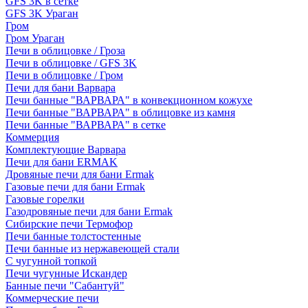
GFS 3K в сетке
GFS 3K Ураган
Гром
Гром Ураган
Печи в облицовке / Гроза
Печи в облицовке / GFS 3K
Печи в облицовке / Гром
Печи для бани Варвара
Печи банные "ВАРВАРА" в конвекционном кожухе
Печи банные "ВАРВАРА" в облицовке из камня
Печи банные "ВАРВАРА" в сетке
Коммерция
Комплектующие Варвара
Печи для бани ERMAK
Дровяные печи для бани Ermak
Газовые печи для бани Ermak
Газовые горелки
Газодровяные печи для бани Ermak
Сибирские печи Термофор
Печи банные толстостенные
Печи банные из нержавеющей стали
С чугунной топкой
Печи чугунные Искандер
Банные печи "Сабантуй"
Коммерческие печи