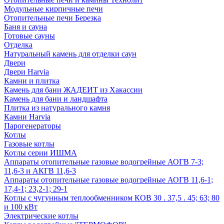
Модульные кирпичные печи
Отопительные печи Березка
Баня и сауна
Готовые сауны
Отделка
Натуральный камень для отделки саун
Двери
Двери Harvia
Камни и плитка
Камень для бани ЖАДЕИТ из Хакассии
Камень для бани и ландшафта
Плитка из натурального камня
Камни Harvia
Парогенераторы
Котлы
Газовые котлы
Котлы серии ИШМА
Аппараты отопительные газовые водогрейные АОГВ 7-3;
11,6-3 и АКГВ 11,6-3
Аппараты отопительные газовые водогрейные АОГВ 11,6-1;
17,4-1; 23,2-1; 29-1
Котлы с чугунным теплообменником КОВ 30 . 37,5 . 45; 63; 80
и 100 кВт
Электрические котлы