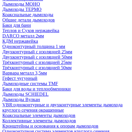
Дымоходы МОНО
Дымоходы ТЕРМО
Коаксиальные дымоходы
Общие детали дымоходов
Баки для бани
Теплов и Сухов нержавейка
DARCO металл 2мм
КДМ нержавейка
Одноконтурный толщина 1 мм
Двухконтурный с изоляцией 25мм
Двухконтурный с изоляцией 50мм
Трёхконтурный с изоляцией 25мм
Трёхконтурный с изоляцией 50мм
Варвара металл 3,5мм
Гефест чугунный
Дымоходные системы TMF
Баки для воды и теплообменники
Дымоходы SCHIEDEL
Дымоходы Вулкан
VBR:одноконтурные и двухконтурные элементы дымохода
круглого сечения окрашенные
Коаксиальные элементы дымоходов
Коллективные элементы дымоходов
Кронштейны и основания к опорам дымоходов
Одноконтурная система элементов круглого сечения