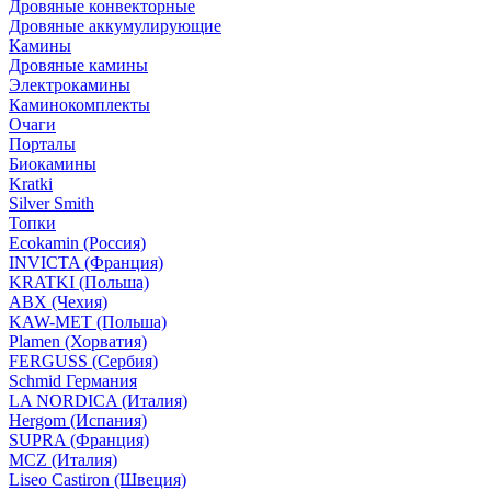
Дровяные конвекторные
Дровяные аккумулирующие
Камины
Дровяные камины
Электрокамины
Каминокомплекты
Очаги
Порталы
Биокамины
Kratki
Silver Smith
Топки
Ecokamin (Россия)
INVICTA (Франция)
KRATKI (Польша)
ABX (Чехия)
KAW-MET (Польша)
Plamen (Хорватия)
FERGUSS (Сербия)
Schmid Германия
LA NORDICA (Италия)
Hergom (Испания)
SUPRA (Франция)
MCZ (Италия)
Liseo Castiron (Швеция)