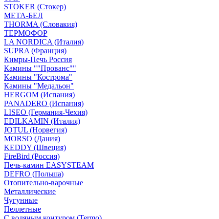
STOKER (Стокер)
МЕТА-БЕЛ
THORMA (Словакия)
ТЕРМОФОР
LA NORDICA (Италия)
SUPRA (Франция)
Кимры-Печь Россия
Камины ""Прованс""
Камины "Кострома"
Камины "Медальон"
HERGOM (Испания)
PANADERO (Испания)
LISEO (Германия-Чехия)
EDILKAMIN (Италия)
JOTUL (Норвегия)
MORSO (Дания)
KEDDY (Швеция)
FireBird (Россия)
Печь-камин EASYSTEAM
DEFRO (Польша)
Отопительно-варочные
Металлические
Чугунные
Пеллетные
С водяным контуром (Termo)