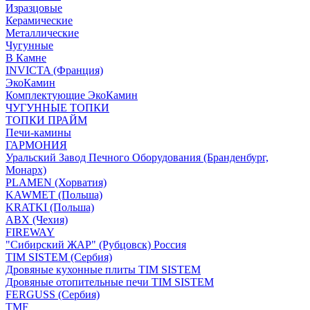
Изразцовые
Керамические
Металлические
Чугунные
В Камне
INVICTA (Франция)
ЭкоКамин
Комплектующие ЭкоКамин
ЧУГУННЫЕ ТОПКИ
ТОПКИ ПРАЙМ
Печи-камины
ГАРМОНИЯ
Уральский Завод Печного Оборудования (Бранденбург,
Монарх)
PLAMEN (Хорватия)
KAWMET (Польша)
KRATKI (Польша)
ABX (Чехия)
FIREWAY
"Сибирский ЖАР" (Рубцовск) Россия
TIM SISTEM (Сербия)
Дровяные кухонные плиты TIM SISTEM
Дровяные отопительные печи TIM SISTEM
FERGUSS (Сербия)
TMF