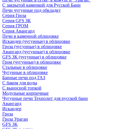
С закрытой каменкой для Русской Бани
Печи чугунные под обкладку
Серия Гроза
Серия GFS ЗК
Серия ГРОМ
Серия Авангард
Печи в каменной облицовке
Искандер (чугунные) в облицовке
Гроза (чугунные) в облицовке
Авангард (чугунные) в облицовке
GFS ЗК (чугунные) в облицовке
Гром (чугунные) в облицовке
Стальные в облицовке
Чугунные в облицовке
Банные печи под ГАЗ
С баком для воды
С выносной топкой
Модульные кирпичные
Чугунные печи Технолит для русской бани
Авангард
Искандер
Гроза
Гроза Ураган
GFS 3K