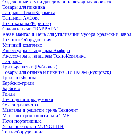
Отделочные камни для дома и пешеходных дорожек
Товары для пикника
Тандыры ТехноКерамика
Тандыры Амфора
Печи-казаны Ферингер
Садовые печи "ВАРВАРА"
Казан-мангал и Печь для утилизации мусора Уральский Завод
Печного Оборудования
Уличный комплекс
Аксессуары к тандырам Амфора
Аксессуары к тандырам ТехноКерамика
Тандыры
Гриль-решетки (Рубцовск)
Товары для отдыха и пикника ЛИТКОМ (Рубцовск)
Гриль от Феникс
Барбекю-грили
Барбекю
Грили
Печи для пицы, духовки
Очаги для костра
Мангалы и решетки-гриль Технолит
Мангалы грили коптильни TMF
Печи портативные
Угольные грили MONOLITH
Теплооборудование