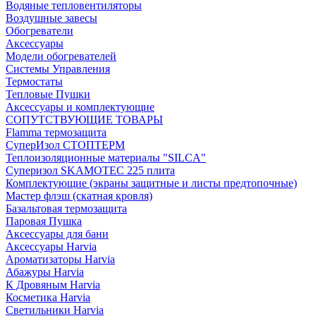
Водяные тепловентиляторы
Воздушные завесы
Обогреватели
Аксессуары
Модели обогревателей
Системы Управления
Термостаты
Тепловые Пушки
Аксессуары и комплектующие
СОПУТСТВУЮЩИЕ ТОВАРЫ
Flamma термозащита
СуперИзол СТОПТЕРМ
Теплоизоляционные материалы "SILCA"
Суперизол SKAMOTEC 225 плита
Комплектующие (экраны защитные и листы предтопочные)
Мастер флэш (скатная кровля)
Базальтовая термозащита
Паровая Пушка
Аксессуары для бани
Аксессуары Harvia
Ароматизаторы Harvia
Абажуры Harvia
К Дровяным Harvia
Косметика Harvia
Светильники Harvia