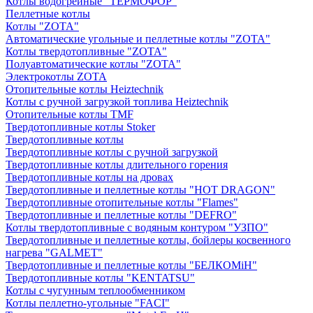
Котлы водогрейные "ТЕРМОФОР"
Пеллетные котлы
Котлы "ZOTA"
Автоматические угольные и пеллетные котлы "ZOTA"
Котлы твердотопливные "ZOTA"
Полуавтоматические котлы "ZOTA"
Электрокотлы ZOTA
Отопительные котлы Heiztechnik
Котлы с ручной загрузкой топлива Heiztechnik
Отопительные котлы TMF
Твердотопливные котлы Stoker
Твердотопливные котлы
Твердотопливные котлы с ручной загрузкой
Твердотопливные котлы длительного горения
Твердотопливные котлы на дровах
Твердотопливные и пеллетные котлы "HOT DRAGON"
Твердотопливные отопительные котлы "Flames"
Твердотопливные и пеллетные котлы "DEFRO"
Котлы твердотопливные с водяным контуром "УЗПО"
Твердотопливные и пеллетные котлы, бойлеры косвенного
нагрева "GALMET"
Твердотопливные и пеллетные котлы "БЕЛКОМiН"
Твердотопливные котлы "KENTATSU"
Котлы с чугунным теплообменником
Котлы пеллетно-угольные "FACI"