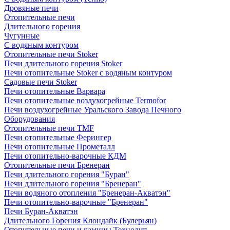
Дровяные печи
Отопительные печи
Длительного горения
Чугунные
C водяным контуром
Отопительные печи Stoker
Печи длительного горения Stoker
Печи отопительные Stoker с водяным контуром
Садовые печи Stoker
Печи отопительные Варвара
Печи отопительные воздухогрейные Termofor
Печи воздухогрейные Уральского Завода Печного
Оборудования
Отопительные печи TMF
Печи отопительные Ферингер
Печи отопительные Прометалл
Печи отопительно-варочные КДМ
Отопительные печи Бренеран
Печи длительного горения "Буран"
Печи длительного горения "Бренеран"
Печи водяного отопления "Бренеран-Акватэн"
Печи отопительно-варочные "Бренеран"
Печи Буран-Акватэн
Длительного Горения Клондайк (Булерьян)
Отопительные печи и камины Технолит