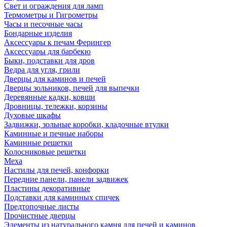
Свет и ограждения для ламп
Термометры и Гигрометры
Часы и песочные часы
Бондарные изделия
Аксессуары к печам Ферингер
Аксессуары для барбекю
Быки, подставки для дров
Ведра для угля, грили
Дверцы для каминов и печей
Дверцы зольников, печей для выпечки
Деревянные кадки, ковши
Дровницы, тележки, корзины
Духовые шкафы
Задвижки, зольные коробки, кладочные втулки
Каминные и печные наборы
Каминные решетки
Колосниковые решетки
Меха
Настилы для печей, конфорки
Передние панели, панели задвижек
Пластины декоративные
Подставки для каминных спичек
Предтопочные листы
Прочистные дверцы
Элементы из натурального камня для печей и каминов