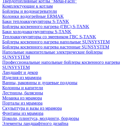
Твердотопливные котлы "Metal-FacH"
Комплектующие к котлам
Бойлеры и водонагреватели
Колонки водогрейные ERMAK
Баки теплоаккумуляторы S-TANK
Бойлеры косвенного нагрева (ГВС) S-TANK
Баки холодоаккумуляторы S-TANK
Теплоаккумуляторы со змеевиком ГВС S-TANK
Бойлеры косвенного нагрева напольные SUNSYSTEM
Бойлеры косвенного нагрева настенные SUNSYSTEM
Напольные накопительные электрические бойлеры
SUNSYSTEM
Профессиональные напольные бойлеры косвенного нагрева
SUNSYSTEM
Ландшафт и декор
Изделия из мрамора
Ванны, раковины и душевые поддоны
Колонны и капители
Лестницы, балясины
Мозаика из мрамора
Порталы из мрамора
Скульптура и вазы из мрамора
Фонтаны из мрамора
Цоколи, плинтуса, молдинги, бордюры
Элементы ландшафтного дизайна