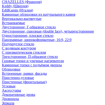
CHAZELLES (Франция)
Keddy (Швеция)
EdilKamin (Италия)
Каминные облицовки из натурального камня
Вертикально-вытянутые
Встраиваемые
Двусторонние, Г-образное стекло
Двусторонние, сквозные (double face), четырехсторонние
Односторонние, плоское стекло
Панорамные, широкоформатные, 16:9, 22:9
Полукруглое стекло
С водяным контуром
С призматическим стеклом
Трехсторонние, П-образное стекло
Газовые топки и уличные нагреватели
Каминные топки с подъёмом дверцы
Облицовки
Встроенные, рамки, фасады
Пристенно-угловые
Пристенные (фронтальные)
Угловые
Аксессуары
Декоративные дрова
Дровницы
Зеркала