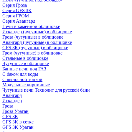
Серия Гроза
Серия GFS ЗК
Серия ГРОМ
Серия Авангард
Печи в каменной облицовке
Искандер (чугунные) в облицовке
Гроза (чугунные) в облицовке
Авангард (чугунные) в облицовке
GFS ЗК (чугунные) в облицовке
Гром (чугунные) в облицовке
Стальные в облицовке
Чугунные в облицовке
Банные печи под ГАЗ
С баком для воды
С выносной топкой
Модульные кирпичные
Чугунные печи Технолит для русской бани
Авангард
Искандер
Гроза
Гроза Ураган
GFS 3K
GFS 3K в сетке
GFS 3K Ураган