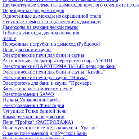
Двухконтурные элементы дымоходов круглого сечения (с изол
Переходники для дымоходов
Одностенные дымоходы из окрашенной стали
Чугунные элементы подключения к дымоходу
Дымоходы из вулканической пемзы
Гибкие дымоходы для подключения
Stabile
Переходные патрубки на дымоход (Рубцовск)
Печи для бани и сауны
Электрические печи для бани и сауны
Автономные генераторы перегретого пара АЭГПП
Электрические ПАРОТЕРМАЛЬНЫЕ печи для бани
Электрические печи для бани и сауны "Кristina"
Электрические печи для сауны "Harvia"
Электропечь для бани и сауны "Премьера"
Запчасти к электрическим печам
Электрокаменки SAWO
Пульты Управления Harvia
Электрокаменки Финляндия
Чугунные Топки банной печи
Коммерческие печи для бани
Печи "Тройка" (РАСПРОДАЖА)
Печи чугунные в сетке, в кожухе и "Ураган"
С закрытой каменкой для Русской Бани
Печи чугунные под обкладку