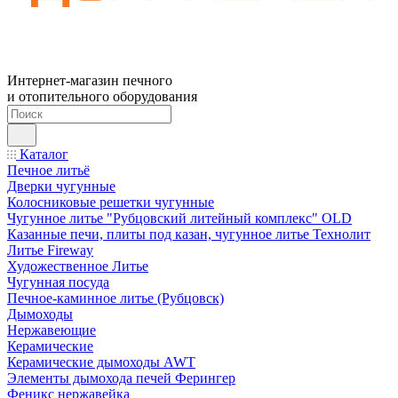
Интернет-магазин печного
и отопительного оборудования
Каталог
Печное литьё
Дверки чугунные
Колосниковые решетки чугунные
Чугунное литье "Рубцовский литейный комплекс" OLD
Казанные печи, плиты под казан, чугунное литье Технолит
Литье Fireway
Художественное Литье
Чугунная посуда
Печное-каминное литье (Рубцовск)
Дымоходы
Нержавеющие
Керамические
Керамические дымоходы AWT
Элементы дымохода печей Ферингер
Феникс нержавейка