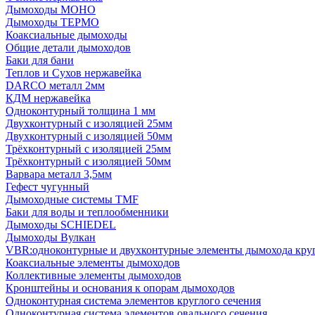
Дымоходы МОНО
Дымоходы ТЕРМО
Коаксиальные дымоходы
Общие детали дымоходов
Баки для бани
Теплов и Сухов нержавейка
DARCO металл 2мм
КДМ нержавейка
Одноконтурный толщина 1 мм
Двухконтурный с изоляцией 25мм
Двухконтурный с изоляцией 50мм
Трёхконтурный с изоляцией 25мм
Трёхконтурный с изоляцией 50мм
Варвара металл 3,5мм
Гефест чугунный
Дымоходные системы TMF
Баки для воды и теплообменники
Дымоходы SCHIEDEL
Дымоходы Вулкан
VBR:одноконтурные и двухконтурные элементы дымохода кру
Коаксиальные элементы дымоходов
Коллективные элементы дымоходов
Кронштейны и основания к опорам дымоходов
Одноконтурная система элементов круглого сечения
Одноконтурная система элементов овального сечения