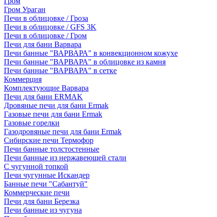
Гром
Гром Ураган
Печи в облицовке / Гроза
Печи в облицовке / GFS 3K
Печи в облицовке / Гром
Печи для бани Варвара
Печи банные "ВАРВАРА" в конвекционном кожухе
Печи банные "ВАРВАРА" в облицовке из камня
Печи банные "ВАРВАРА" в сетке
Коммерция
Комплектующие Варвара
Печи для бани ERMAK
Дровяные печи для бани Ermak
Газовые печи для бани Ermak
Газовые горелки
Газодровяные печи для бани Ermak
Сибирские печи Термофор
Печи банные толстостенные
Печи банные из нержавеющей стали
С чугунной топкой
Печи чугунные Искандер
Банные печи "Сабантуй"
Коммерческие печи
Печи для бани Березка
Печи банные из чугуна