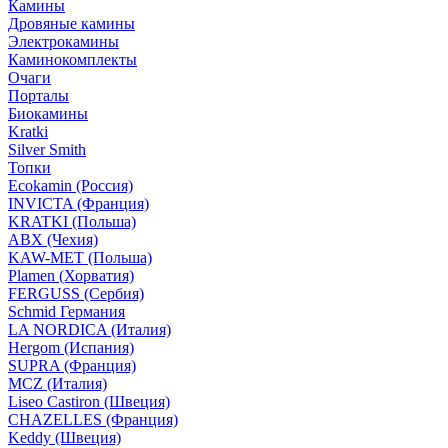
Камины
Дровяные камины
Электрокамины
Каминокомплекты
Очаги
Порталы
Биокамины
Kratki
Silver Smith
Топки
Ecokamin (Россия)
INVICTA (Франция)
KRATKI (Польша)
ABX (Чехия)
KAW-MET (Польша)
Plamen (Хорватия)
FERGUSS (Сербия)
Schmid Германия
LA NORDICA (Италия)
Hergom (Испания)
SUPRA (Франция)
MCZ (Италия)
Liseo Castiron (Швеция)
CHAZELLES (Франция)
Keddy (Швеция)