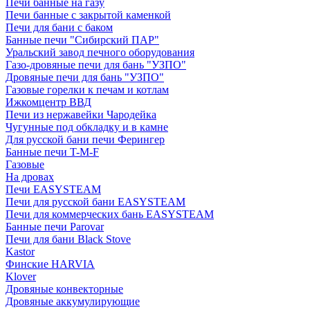
Печи банные на газу
Печи банные с закрытой каменкой
Печи для бани с баком
Банные печи "Сибирский ПАР"
Уральский завод печного оборудования
Газо-дровяные печи для бань "УЗПО"
Дровяные печи для бань "УЗПО"
Газовые горелки к печам и котлам
Ижкомцентр ВВД
Печи из нержавейки Чародейка
Чугунные под обкладку и в камне
Для русской бани печи Ферингер
Банные печи T-M-F
Газовые
На дровах
Печи EASYSTEAM
Печи для русской бани EASYSTEAM
Печи для коммерческих бань EASYSTEAM
Банные печи Parovar
Печи для бани Black Stove
Kastor
Финские HARVIA
Klover
Дровяные конвекторные
Дровяные аккумулирующие