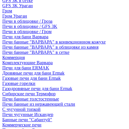
GFS 3K в сетке
GFS 3K Ураган
Гром
Гром Ураган
Печи в облицовке / Гроза
Печи в облицовке / GFS 3K
Печи в облицовке / Гром
Печи для бани Варвара
Печи банные "ВАРВАРА" в конвекционном кожухе
Печи банные "ВАРВАРА" в облицовке из камня
Печи банные "ВАРВАРА" в сетке
Коммерция
Комплектующие Варвара
Печи для бани ERMAK
Дровяные печи для бани Ermak
Газовые печи для бани Ermak
Газовые горелки
Газодровяные печи для бани Ermak
Сибирские печи Термофор
Печи банные толстостенные
Печи банные из нержавеющей стали
С чугунной топкой
Печи чугунные Искандер
Банные печи "Сабантуй"
Коммерческие печи