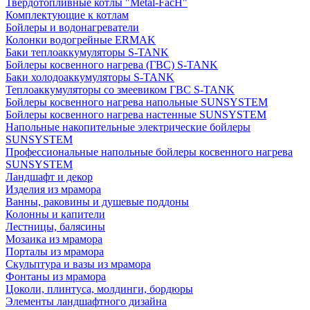
Твердотопливные котлы "Metal-FacH"
Комплектующие к котлам
Бойлеры и водонагреватели
Колонки водогрейные ERMAK
Баки теплоаккумуляторы S-TANK
Бойлеры косвенного нагрева (ГВС) S-TANK
Баки холодоаккумуляторы S-TANK
Теплоаккумуляторы со змеевиком ГВС S-TANK
Бойлеры косвенного нагрева напольные SUNSYSTEM
Бойлеры косвенного нагрева настенные SUNSYSTEM
Напольные накопительные электрические бойлеры
SUNSYSTEM
Профессиональные напольные бойлеры косвенного нагрева
SUNSYSTEM
Ландшафт и декор
Изделия из мрамора
Ванны, раковины и душевые поддоны
Колонны и капители
Лестницы, балясины
Мозаика из мрамора
Порталы из мрамора
Скульптура и вазы из мрамора
Фонтаны из мрамора
Цоколи, плинтуса, молдинги, бордюры
Элементы ландшафтного дизайна