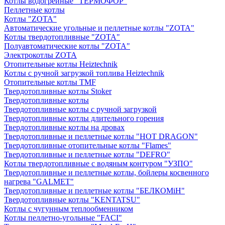
Котлы водогрейные "ТЕРМОФОР"
Пеллетные котлы
Котлы "ZOTA"
Автоматические угольные и пеллетные котлы "ZOTA"
Котлы твердотопливные "ZOTA"
Полуавтоматические котлы "ZOTA"
Электрокотлы ZOTA
Отопительные котлы Heiztechnik
Котлы с ручной загрузкой топлива Heiztechnik
Отопительные котлы TMF
Твердотопливные котлы Stoker
Твердотопливные котлы
Твердотопливные котлы с ручной загрузкой
Твердотопливные котлы длительного горения
Твердотопливные котлы на дровах
Твердотопливные и пеллетные котлы "HOT DRAGON"
Твердотопливные отопительные котлы "Flames"
Твердотопливные и пеллетные котлы "DEFRO"
Котлы твердотопливные с водяным контуром "УЗПО"
Твердотопливные и пеллетные котлы, бойлеры косвенного
нагрева "GALMET"
Твердотопливные и пеллетные котлы "БЕЛКОМiН"
Твердотопливные котлы "KENTATSU"
Котлы с чугунным теплообменником
Котлы пеллетно-угольные "FACI"