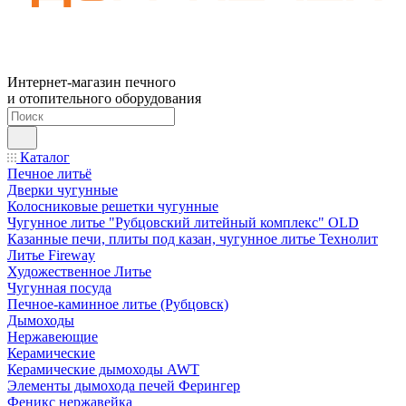
Интернет-магазин печного
и отопительного оборудования
Каталог
Печное литьё
Дверки чугунные
Колосниковые решетки чугунные
Чугунное литье "Рубцовский литейный комплекс" OLD
Казанные печи, плиты под казан, чугунное литье Технолит
Литье Fireway
Художественное Литье
Чугунная посуда
Печное-каминное литье (Рубцовск)
Дымоходы
Нержавеющие
Керамические
Керамические дымоходы AWT
Элементы дымохода печей Ферингер
Феникс нержавейка