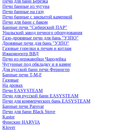
Печи для бани Березка
Печи банные из чугуна
Печи банные на газу
Печи банные с закрытой каменкой
Печи для бани с баком
Банные печи "Сибирский ПАР"
Уральский завод печного оборудования
Газо-дровяные печи для бань "УЗПО"
Дровяные печи для бань "УЗПО"
Газовые горелки к печам и котлам
Ижкомцентр ВВД
Печи из нержавейки Чародейка
Чугунные под обкладку и в камне
Для русской бани печи Ферингер
Банные печи T-M-F
Газовые
На дровах
Печи EASYSTEAM
Печи для русской бани EASYSTEAM
Печи для коммерческих бань EASYSTEAM
Банные печи Parovar
Печи для бани Black Stove
Kastor
Финские HARVIA
Klover