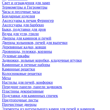
Свет и ограждения для ламп
Термометры и Гигрометры
Часы и песочные часы
Бондарные изделия
Аксессуары к печам Ферингер
Аксессуары для барбекю
Быки, подставки для дров
Ведра для угля, грили
Дверцы для каминов и печей
Дверцы зольников, печей для выпечки
Деревянные кадки, ковши
Дровницы, тележки, корзины
Духовые шкафы
Задвижки, зольные коробки, кладочные втулки
Каминные и печные наборы
Каминные решетки
Колосниковые решетки
Меха
Настилы для печей, конфорки
Передние панели, панели задвижек
Пластины декоративные
Подставки для каминных спичек
Предтопочные листы
Прочистные дверцы
Элементы из натурального камня для печей и каминов