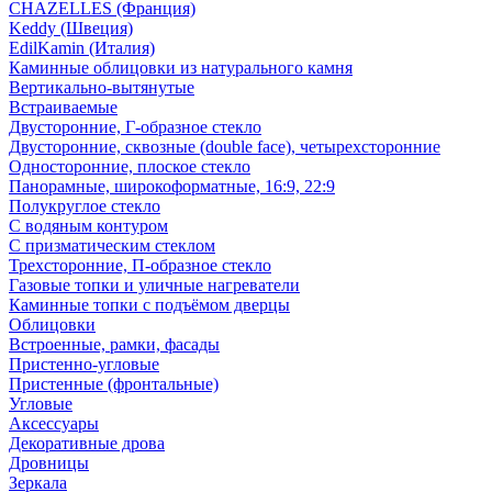
CHAZELLES (Франция)
Keddy (Швеция)
EdilKamin (Италия)
Каминные облицовки из натурального камня
Вертикально-вытянутые
Встраиваемые
Двусторонние, Г-образное стекло
Двусторонние, сквозные (double face), четырехсторонние
Односторонние, плоское стекло
Панорамные, широкоформатные, 16:9, 22:9
Полукруглое стекло
С водяным контуром
С призматическим стеклом
Трехсторонние, П-образное стекло
Газовые топки и уличные нагреватели
Каминные топки с подъёмом дверцы
Облицовки
Встроенные, рамки, фасады
Пристенно-угловые
Пристенные (фронтальные)
Угловые
Аксессуары
Декоративные дрова
Дровницы
Зеркала