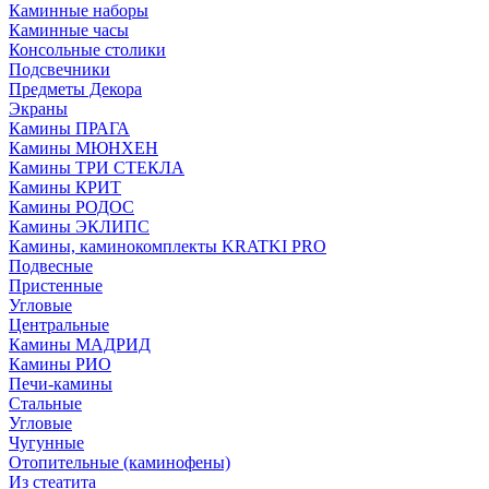
Каминные наборы
Каминные часы
Консольные столики
Подсвечники
Предметы Декора
Экраны
Камины ПРАГА
Камины МЮНХЕН
Камины ТРИ СТЕКЛА
Камины КРИТ
Камины РОДОС
Камины ЭКЛИПС
Камины, каминокомплекты KRATKI PRO
Подвесные
Пристенные
Угловые
Центральные
Камины МАДРИД
Камины РИО
Печи-камины
Стальные
Угловые
Чугунные
Отопительные (каминофены)
Из стеатита