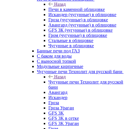
Назад
Печи в каменной облицовке
Искандер (чугунные) в облицовке
Гроза (чугунные) в облицовке
Авангард (чугунные) в облицовке
GFS ЗК (чугунные) в облицовке
Гром (чугунные) в облицовке
Стальные в облицовке
Чугунные в облицовке
Банные печи под ГАЗ
С баком для воды
С выносной топкой
Модульные кирпичные
Чугунные печи Технолит для русской бани
Назад
Чугунные печи Технолит для русской
бани
Авангард
Искандер
Гроза
Гроза Ураган
GFS 3K
GFS 3K в сетке
GFS 3K Ураган
Гром