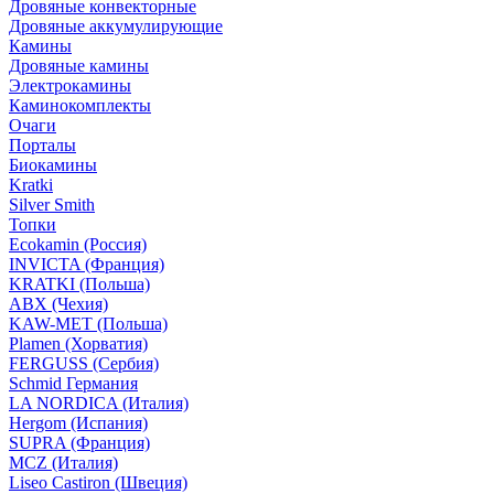
Дровяные конвекторные
Дровяные аккумулирующие
Камины
Дровяные камины
Электрокамины
Каминокомплекты
Очаги
Порталы
Биокамины
Kratki
Silver Smith
Топки
Ecokamin (Россия)
INVICTA (Франция)
KRATKI (Польша)
ABX (Чехия)
KAW-MET (Польша)
Plamen (Хорватия)
FERGUSS (Сербия)
Schmid Германия
LA NORDICA (Италия)
Hergom (Испания)
SUPRA (Франция)
MCZ (Италия)
Liseo Castiron (Швеция)