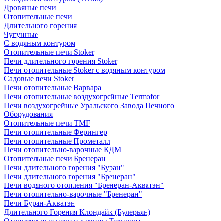
Дровяные печи
Отопительные печи
Длительного горения
Чугунные
C водяным контуром
Отопительные печи Stoker
Печи длительного горения Stoker
Печи отопительные Stoker с водяным контуром
Садовые печи Stoker
Печи отопительные Варвара
Печи отопительные воздухогрейные Termofor
Печи воздухогрейные Уральского Завода Печного
Оборудования
Отопительные печи TMF
Печи отопительные Ферингер
Печи отопительные Прометалл
Печи отопительно-варочные КДМ
Отопительные печи Бренеран
Печи длительного горения "Буран"
Печи длительного горения "Бренеран"
Печи водяного отопления "Бренеран-Акватэн"
Печи отопительно-варочные "Бренеран"
Печи Буран-Акватэн
Длительного Горения Клондайк (Булерьян)
Отопительные печи и камины Технолит