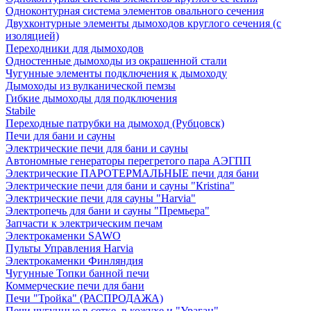
Одноконтурная система элементов овального сечения
Двухконтурные элементы дымоходов круглого сечения (с
изоляцией)
Переходники для дымоходов
Одностенные дымоходы из окрашенной стали
Чугунные элементы подключения к дымоходу
Дымоходы из вулканической пемзы
Гибкие дымоходы для подключения
Stabile
Переходные патрубки на дымоход (Рубцовск)
Печи для бани и сауны
Электрические печи для бани и сауны
Автономные генераторы перегретого пара АЭГПП
Электрические ПАРОТЕРМАЛЬНЫЕ печи для бани
Электрические печи для бани и сауны "Кristina"
Электрические печи для сауны "Harvia"
Электропечь для бани и сауны "Премьера"
Запчасти к электрическим печам
Электрокаменки SAWO
Пульты Управления Harvia
Электрокаменки Финляндия
Чугунные Топки банной печи
Коммерческие печи для бани
Печи "Тройка" (РАСПРОДАЖА)
Печи чугунные в сетке, в кожухе и "Ураган"