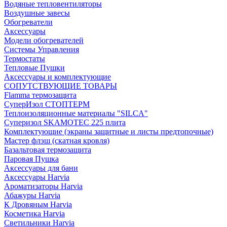
Водяные тепловентиляторы
Воздушные завесы
Обогреватели
Аксессуары
Модели обогревателей
Системы Управления
Термостаты
Тепловые Пушки
Аксессуары и комплектующие
СОПУТСТВУЮЩИЕ ТОВАРЫ
Flamma термозащита
СуперИзол СТОПТЕРМ
Теплоизоляционные материалы "SILCA"
Суперизол SKAMOTEC 225 плита
Комплектующие (экраны защитные и листы предтопочные)
Мастер флэш (скатная кровля)
Базальтовая термозащита
Паровая Пушка
Аксессуары для бани
Аксессуары Harvia
Ароматизаторы Harvia
Абажуры Harvia
К Дровяным Harvia
Косметика Harvia
Светильники Harvia