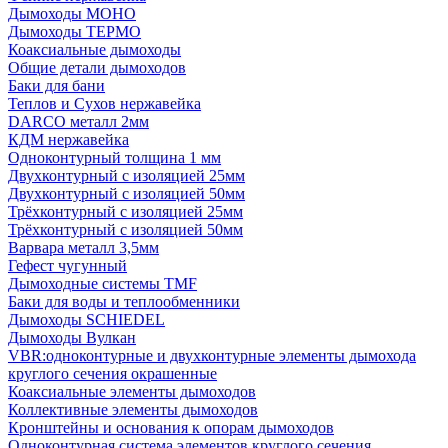
Дымоходы МОНО
Дымоходы ТЕРМО
Коаксиальные дымоходы
Общие детали дымоходов
Баки для бани
Теплов и Сухов нержавейка
DARCO металл 2мм
КДМ нержавейка
Одноконтурный толщина 1 мм
Двухконтурный с изоляцией 25мм
Двухконтурный с изоляцией 50мм
Трёхконтурный с изоляцией 25мм
Трёхконтурный с изоляцией 50мм
Варвара металл 3,5мм
Гефест чугунный
Дымоходные системы TMF
Баки для воды и теплообменники
Дымоходы SCHIEDEL
Дымоходы Вулкан
VBR:одноконтурные и двухконтурные элементы дымохода
круглого сечения окрашенные
Коаксиальные элементы дымоходов
Коллективные элементы дымоходов
Кронштейны и основания к опорам дымоходов
Одноконтурная система элементов круглого сечения