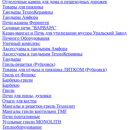
Отделочные камни для дома и пешеходных дорожек
Товары для пикника
Тандыры ТехноКерамика
Тандыры Амфора
Печи-казаны Ферингер
Садовые печи "ВАРВАРА"
Казан-мангал и Печь для утилизации мусора Уральский Завод
Печного Оборудования
Уличный комплекс
Аксессуары к тандырам Амфора
Аксессуары к тандырам ТехноКерамика
Тандыры
Гриль-решетки (Рубцовск)
Товары для отдыха и пикника ЛИТКОМ (Рубцовск)
Гриль от Феникс
Барбекю-грили
Барбекю
Грили
Печи для пицы, духовки
Очаги для костра
Мангалы и решетки-гриль Технолит
Мангалы грили коптильни TMF
Печи портативные
Угольные грили MONOLITH
Теплооборудование