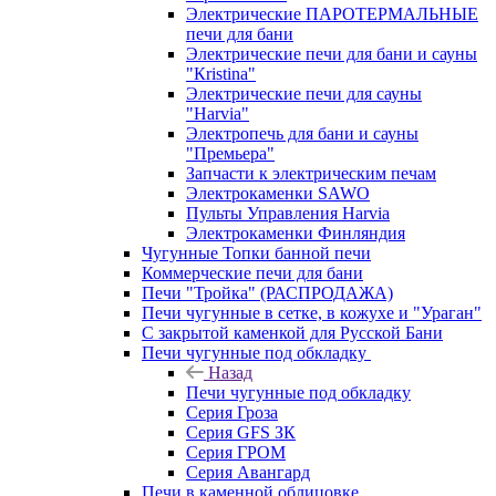
Электрические ПАРОТЕРМАЛЬНЫЕ
печи для бани
Электрические печи для бани и сауны
"Кristina"
Электрические печи для сауны
"Harvia"
Электропечь для бани и сауны
"Премьера"
Запчасти к электрическим печам
Электрокаменки SAWO
Пульты Управления Harvia
Электрокаменки Финляндия
Чугунные Топки банной печи
Коммерческие печи для бани
Печи "Тройка" (РАСПРОДАЖА)
Печи чугунные в сетке, в кожухе и "Ураган"
С закрытой каменкой для Русской Бани
Печи чугунные под обкладку
Назад
Печи чугунные под обкладку
Серия Гроза
Серия GFS ЗК
Серия ГРОМ
Серия Авангард
Печи в каменной облицовке