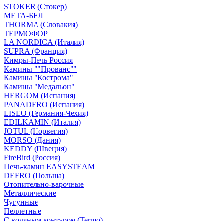
STOKER (Стокер)
МЕТА-БЕЛ
THORMA (Словакия)
ТЕРМОФОР
LA NORDICA (Италия)
SUPRA (Франция)
Кимры-Печь Россия
Камины ""Прованс""
Камины "Кострома"
Камины "Медальон"
HERGOM (Испания)
PANADERO (Испания)
LISEO (Германия-Чехия)
EDILKAMIN (Италия)
JOTUL (Норвегия)
MORSO (Дания)
KEDDY (Швеция)
FireBird (Россия)
Печь-камин EASYSTEAM
DEFRO (Польша)
Отопительно-варочные
Металлические
Чугунные
Пеллетные
С водяным контуром (Termo)