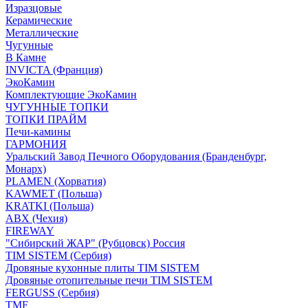
Изразцовые
Керамические
Металлические
Чугунные
В Камне
INVICTA (Франция)
ЭкоКамин
Комплектующие ЭкоКамин
ЧУГУННЫЕ ТОПКИ
ТОПКИ ПРАЙМ
Печи-камины
ГАРМОНИЯ
Уральский Завод Печного Оборудования (Бранденбург,
Монарх)
PLAMEN (Хорватия)
KAWMET (Польша)
KRATKI (Польша)
ABX (Чехия)
FIREWAY
"Сибирский ЖАР" (Рубцовск) Россия
TIM SISTEM (Сербия)
Дровяные кухонные плиты TIM SISTEM
Дровяные отопительные печи TIM SISTEM
FERGUSS (Сербия)
TMF