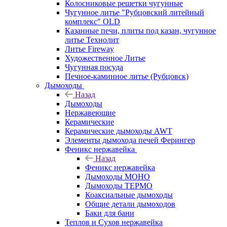
Колосниковые решетки чугунные
Чугунное литье "Рубцовский литейный
комплекс" OLD
Казанные печи, плиты под казан, чугунное
литье Технолит
Литье Fireway
Художественное Литье
Чугунная посуда
Печное-каминное литье (Рубцовск)
Дымоходы
Назад
Дымоходы
Нержавеющие
Керамические
Керамические дымоходы AWT
Элементы дымохода печей Ферингер
Феникс нержавейка
Назад
Феникс нержавейка
Дымоходы МОНО
Дымоходы ТЕРМО
Коаксиальные дымоходы
Общие детали дымоходов
Баки для бани
Теплов и Сухов нержавейка