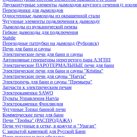
Двухконтурные элементы дымоходов круглого сечения (с изол
Переходники для дымоходов
Одностенные дымоходы из окрашенной стали
Чугунные элементы подключения к дымоходу
Дымоходы из вулканической пемзы
Гибкие дымоходы для подключения
Stabile
Переходные патрубки на дымоход (Рубцовск)
Печи для бани и сауны
Электрические печи для бани и сауны
Автономные генераторы перегретого пара АЭГПП
Электрические ПАРОТЕРМАЛЬНЫЕ печи для бани
Электрические печи для бани и сауны "Кristina"
Электрические печи для сауны "Harvia"
Электропечь для бани и сауны "Премьера"
Запчасти к электрическим печам
Электрокаменки SAWO
Пульты Управления Harvia
Электрокаменки Финляндия
Чугунные Топки банной печи
Коммерческие печи для бани
Печи "Тройка" (РАСПРОДАЖА)
Печи чугунные в сетке, в кожухе и "Ураган"
С закрытой каменкой для Русской Бани
Печи чугунные под обкладку