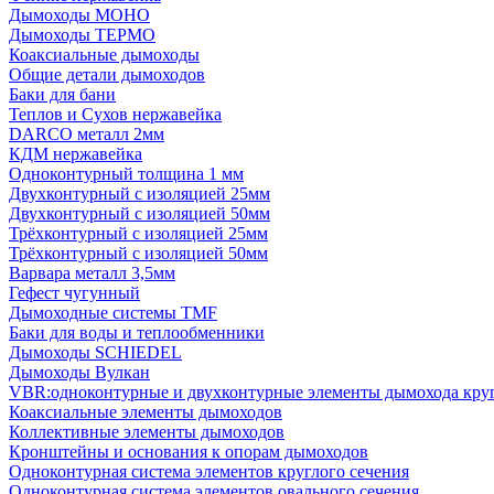
Дымоходы МОНО
Дымоходы ТЕРМО
Коаксиальные дымоходы
Общие детали дымоходов
Баки для бани
Теплов и Сухов нержавейка
DARCO металл 2мм
КДМ нержавейка
Одноконтурный толщина 1 мм
Двухконтурный с изоляцией 25мм
Двухконтурный с изоляцией 50мм
Трёхконтурный с изоляцией 25мм
Трёхконтурный с изоляцией 50мм
Варвара металл 3,5мм
Гефест чугунный
Дымоходные системы TMF
Баки для воды и теплообменники
Дымоходы SCHIEDEL
Дымоходы Вулкан
VBR:одноконтурные и двухконтурные элементы дымохода кру
Коаксиальные элементы дымоходов
Коллективные элементы дымоходов
Кронштейны и основания к опорам дымоходов
Одноконтурная система элементов круглого сечения
Одноконтурная система элементов овального сечения