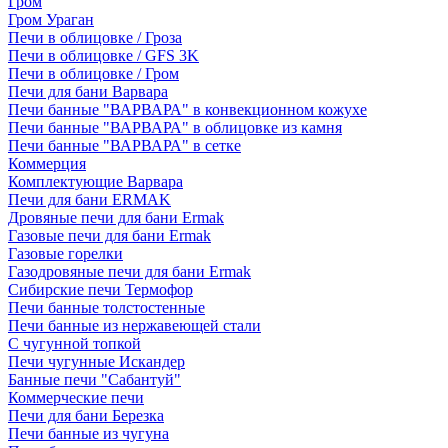
Гром
Гром Ураган
Печи в облицовке / Гроза
Печи в облицовке / GFS 3K
Печи в облицовке / Гром
Печи для бани Варвара
Печи банные "ВАРВАРА" в конвекционном кожухе
Печи банные "ВАРВАРА" в облицовке из камня
Печи банные "ВАРВАРА" в сетке
Коммерция
Комплектующие Варвара
Печи для бани ERMAK
Дровяные печи для бани Ermak
Газовые печи для бани Ermak
Газовые горелки
Газодровяные печи для бани Ermak
Сибирские печи Термофор
Печи банные толстостенные
Печи банные из нержавеющей стали
С чугунной топкой
Печи чугунные Искандер
Банные печи "Сабантуй"
Коммерческие печи
Печи для бани Березка
Печи банные из чугуна