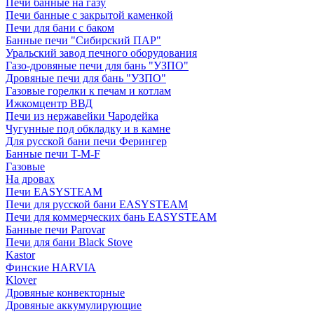
Печи банные на газу
Печи банные с закрытой каменкой
Печи для бани с баком
Банные печи "Сибирский ПАР"
Уральский завод печного оборудования
Газо-дровяные печи для бань "УЗПО"
Дровяные печи для бань "УЗПО"
Газовые горелки к печам и котлам
Ижкомцентр ВВД
Печи из нержавейки Чародейка
Чугунные под обкладку и в камне
Для русской бани печи Ферингер
Банные печи T-M-F
Газовые
На дровах
Печи EASYSTEAM
Печи для русской бани EASYSTEAM
Печи для коммерческих бань EASYSTEAM
Банные печи Parovar
Печи для бани Black Stove
Kastor
Финские HARVIA
Klover
Дровяные конвекторные
Дровяные аккумулирующие