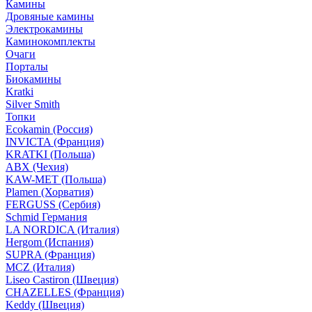
Камины
Дровяные камины
Электрокамины
Каминокомплекты
Очаги
Порталы
Биокамины
Kratki
Silver Smith
Топки
Ecokamin (Россия)
INVICTA (Франция)
KRATKI (Польша)
ABX (Чехия)
KAW-MET (Польша)
Plamen (Хорватия)
FERGUSS (Сербия)
Schmid Германия
LA NORDICA (Италия)
Hergom (Испания)
SUPRA (Франция)
MCZ (Италия)
Liseo Castiron (Швеция)
CHAZELLES (Франция)
Keddy (Швеция)