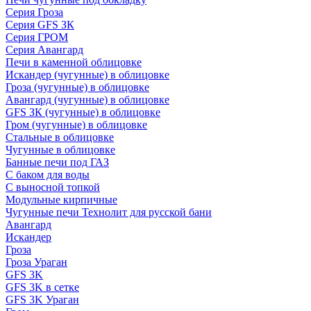
Серия Гроза
Серия GFS ЗК
Серия ГРОМ
Серия Авангард
Печи в каменной облицовке
Искандер (чугунные) в облицовке
Гроза (чугунные) в облицовке
Авангард (чугунные) в облицовке
GFS ЗК (чугунные) в облицовке
Гром (чугунные) в облицовке
Стальные в облицовке
Чугунные в облицовке
Банные печи под ГАЗ
С баком для воды
С выносной топкой
Модульные кирпичные
Чугунные печи Технолит для русской бани
Авангард
Искандер
Гроза
Гроза Ураган
GFS 3K
GFS 3K в сетке
GFS 3K Ураган