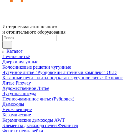
Интернет-магазин печного
и отопительного оборудования
Каталог
Печное литьё
Дверки чугунные
Колосниковые решетки чугунные
Чугунное литье "Рубцовский литейный комплекс" OLD
Казанные печи, плиты под казан, чугунное литье Технолит
Литье Fireway
Художественное Литье
Чугунная посуда
Печное-каминное литье (Рубцовск)
Дымоходы
Нержавеющие
Керамические
Керамические дымоходы AWT
Элементы дымохода печей Ферингер
Феникс нержавейка