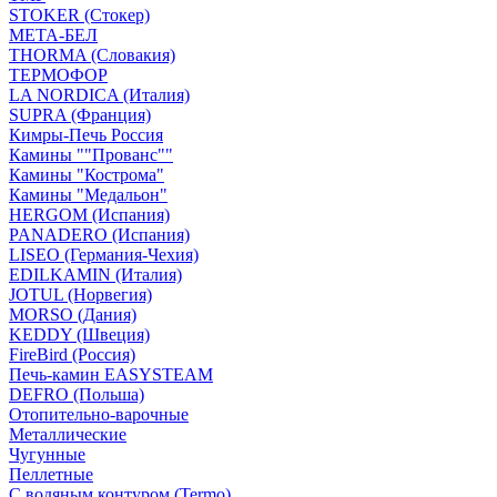
STOKER (Стокер)
МЕТА-БЕЛ
THORMA (Словакия)
ТЕРМОФОР
LA NORDICA (Италия)
SUPRA (Франция)
Кимры-Печь Россия
Камины ""Прованс""
Камины "Кострома"
Камины "Медальон"
HERGOM (Испания)
PANADERO (Испания)
LISEO (Германия-Чехия)
EDILKAMIN (Италия)
JOTUL (Норвегия)
MORSO (Дания)
KEDDY (Швеция)
FireBird (Россия)
Печь-камин EASYSTEAM
DEFRO (Польша)
Отопительно-варочные
Металлические
Чугунные
Пеллетные
С водяным контуром (Termo)