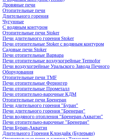
Дровяные печи
Отопительные печи
Длительного горения
Чугунные
C водяным контуром
Отопительные печи Stoker
Печи длительного горения Stoker
Печи отопительные Stoker с водяным контуром
Садовые печи Stoker
Печи отопительные Варвара
Печи отопительные воздухогрейные Termofor
Печи воздухогрейные Уральского Завода Печного
Оборудования
Отопительные печи TMF
Печи отопительные Ферингер
Печи отопительные Прометалл
Печи отопительно-варочные КДМ
Отопительные печи Бренеран
Печи длительного горения "Буран"
Печи длительного горения "Бренеран"
Печи водяного отопления "Бренеран-Акватэн"
Печи отопительно-варочные "Бренеран"
Печи Буран-Акватэн
Длительного Горения Клондайк (Булерьян)
Отопительные печи и камины Технолит