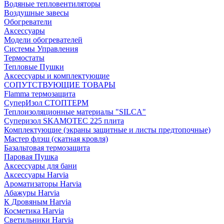
Водяные тепловентиляторы
Воздушные завесы
Обогреватели
Аксессуары
Модели обогревателей
Системы Управления
Термостаты
Тепловые Пушки
Аксессуары и комплектующие
СОПУТСТВУЮЩИЕ ТОВАРЫ
Flamma термозащита
СуперИзол СТОПТЕРМ
Теплоизоляционные материалы "SILCA"
Суперизол SKAMOTEC 225 плита
Комплектующие (экраны защитные и листы предтопочные)
Мастер флэш (скатная кровля)
Базальтовая термозащита
Паровая Пушка
Аксессуары для бани
Аксессуары Harvia
Ароматизаторы Harvia
Абажуры Harvia
К Дровяным Harvia
Косметика Harvia
Светильники Harvia