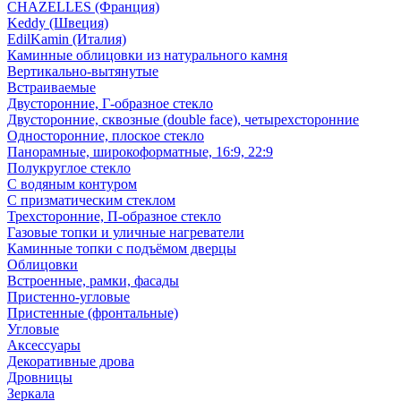
CHAZELLES (Франция)
Keddy (Швеция)
EdilKamin (Италия)
Каминные облицовки из натурального камня
Вертикально-вытянутые
Встраиваемые
Двусторонние, Г-образное стекло
Двусторонние, сквозные (double face), четырехсторонние
Односторонние, плоское стекло
Панорамные, широкоформатные, 16:9, 22:9
Полукруглое стекло
С водяным контуром
С призматическим стеклом
Трехсторонние, П-образное стекло
Газовые топки и уличные нагреватели
Каминные топки с подъёмом дверцы
Облицовки
Встроенные, рамки, фасады
Пристенно-угловые
Пристенные (фронтальные)
Угловые
Аксессуары
Декоративные дрова
Дровницы
Зеркала