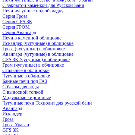
С закрытой каменкой для Русской Бани
Печи чугунные под обкладку
Серия Гроза
Серия GFS ЗК
Серия ГРОМ
Серия Авангард
Печи в каменной облицовке
Искандер (чугунные) в облицовке
Гроза (чугунные) в облицовке
Авангард (чугунные) в облицовке
GFS ЗК (чугунные) в облицовке
Гром (чугунные) в облицовке
Стальные в облицовке
Чугунные в облицовке
Банные печи под ГАЗ
С баком для воды
С выносной топкой
Модульные кирпичные
Чугунные печи Технолит для русской бани
Авангард
Искандер
Гроза
Гроза Ураган
GFS 3K