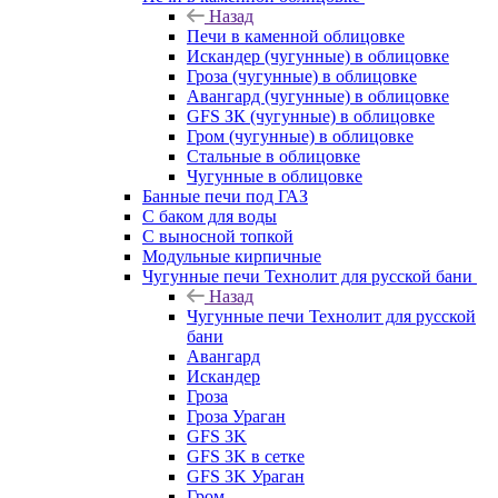
Назад
Печи в каменной облицовке
Искандер (чугунные) в облицовке
Гроза (чугунные) в облицовке
Авангард (чугунные) в облицовке
GFS ЗК (чугунные) в облицовке
Гром (чугунные) в облицовке
Стальные в облицовке
Чугунные в облицовке
Банные печи под ГАЗ
С баком для воды
С выносной топкой
Модульные кирпичные
Чугунные печи Технолит для русской бани
Назад
Чугунные печи Технолит для русской
бани
Авангард
Искандер
Гроза
Гроза Ураган
GFS 3K
GFS 3K в сетке
GFS 3K Ураган
Гром