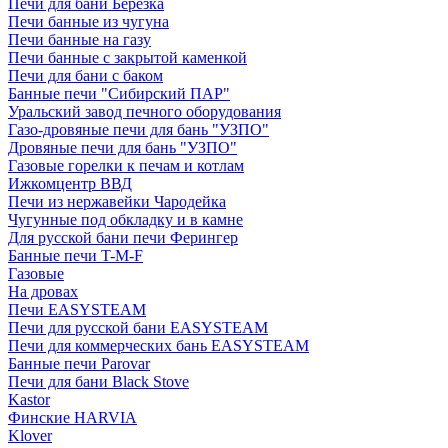
Печи для бани Березка
Печи банные из чугуна
Печи банные на газу
Печи банные с закрытой каменкой
Печи для бани с баком
Банные печи "Сибирский ПАР"
Уральский завод печного оборудования
Газо-дровяные печи для бань "УЗПО"
Дровяные печи для бань "УЗПО"
Газовые горелки к печам и котлам
Ижкомцентр ВВД
Печи из нержавейки Чародейка
Чугунные под обкладку и в камне
Для русской бани печи Ферингер
Банные печи T-M-F
Газовые
На дровах
Печи EASYSTEAM
Печи для русской бани EASYSTEAM
Печи для коммерческих бань EASYSTEAM
Банные печи Parovar
Печи для бани Black Stove
Kastor
Финские HARVIA
Klover