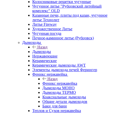
Колосниковые решетки чугунные
Чугунное литье "Рубцовский литейный
комплекс" OLD
Казанные печи, плиты под казан, чугунное
литье Технолит
Литье Fireway
Художественное Литье
Чугунная посуда
Печное-каминное литье (Рубцовск)
Дымоходы
Назад
Дымоходы
Нержавеющие
Керамические
Керамические дымоходы AWT
Элементы дымохода печей Ферингер
Феникс нержавейка
Назад
Феникс нержавейка
Дымоходы МОНО
Дымоходы ТЕРМО
Коаксиальные дымоходы
Общие детали дымоходов
Баки для бани
Теплов и Сухов нержавейка