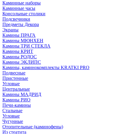
Каминные наборы
Каминные часы
Консольные столики
Подсвечники
Предметы Декора
Экраны
Камины ПРАГА
Камины МЮНХЕН
Камины ТРИ СТЕКЛА
Камины КРИТ
Камины РОДОС
Камины ЭКЛИПС
Камины, каминокомплекты KRATKI PRO
Подвесные
Пристенные
Угловые
Центральные
Камины МАДРИД
Камины РИО
Печи-камины
Стальные
Угловые
Чугунные
Отопительные (каминофены)
Из стеатита