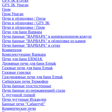
GFS 3K в сетке
GFS 3K Ураган
Гром
Гром Ураган
Печи в облицовке / Гроза
Печи в облицовке / GFS 3K
Печи в облицовке / Гром
Печи для бани Варвара
Печи банные "ВАРВАРА" в конвекционном кожухе
Печи банные "ВАРВАРА" в облицовке из камня
Печи банные "ВАРВАРА" в сетке
Коммерция
Комплектующие Варвара
Печи для бани ERMAK
Дровяные печи для бани Ermak
Газовые печи для бани Ermak
Газовые горелки
Газодровяные печи для бани Ermak
Сибирские печи Термофор
Печи банные толстостенные
Печи банные из нержавеющей стали
С чугунной топкой
Печи чугунные Искандер
Банные печи "Сабантуй"
Коммерческие печи