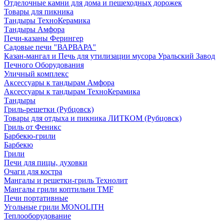
Отделочные камни для дома и пешеходных дорожек
Товары для пикника
Тандыры ТехноКерамика
Тандыры Амфора
Печи-казаны Ферингер
Садовые печи "ВАРВАРА"
Казан-мангал и Печь для утилизации мусора Уральский Завод
Печного Оборудования
Уличный комплекс
Аксессуары к тандырам Амфора
Аксессуары к тандырам ТехноКерамика
Тандыры
Гриль-решетки (Рубцовск)
Товары для отдыха и пикника ЛИТКОМ (Рубцовск)
Гриль от Феникс
Барбекю-грили
Барбекю
Грили
Печи для пицы, духовки
Очаги для костра
Мангалы и решетки-гриль Технолит
Мангалы грили коптильни TMF
Печи портативные
Угольные грили MONOLITH
Теплооборудование