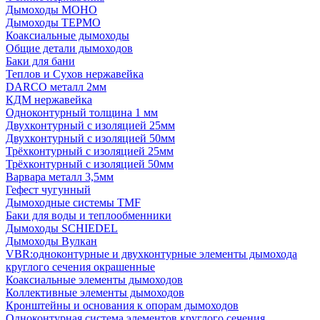
Дымоходы МОНО
Дымоходы ТЕРМО
Коаксиальные дымоходы
Общие детали дымоходов
Баки для бани
Теплов и Сухов нержавейка
DARCO металл 2мм
КДМ нержавейка
Одноконтурный толщина 1 мм
Двухконтурный с изоляцией 25мм
Двухконтурный с изоляцией 50мм
Трёхконтурный с изоляцией 25мм
Трёхконтурный с изоляцией 50мм
Варвара металл 3,5мм
Гефест чугунный
Дымоходные системы TMF
Баки для воды и теплообменники
Дымоходы SCHIEDEL
Дымоходы Вулкан
VBR:одноконтурные и двухконтурные элементы дымохода
круглого сечения окрашенные
Коаксиальные элементы дымоходов
Коллективные элементы дымоходов
Кронштейны и основания к опорам дымоходов
Одноконтурная система элементов круглого сечения