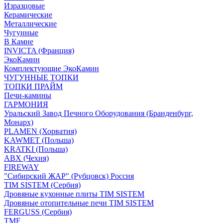
Изразцовые
Керамические
Металлические
Чугунные
В Камне
INVICTA (Франция)
ЭкоКамин
Комплектующие ЭкоКамин
ЧУГУННЫЕ ТОПКИ
ТОПКИ ПРАЙМ
Печи-камины
ГАРМОНИЯ
Уральский Завод Печного Оборудования (Бранденбург,
Монарх)
PLAMEN (Хорватия)
KAWMET (Польша)
KRATKI (Польша)
ABX (Чехия)
FIREWAY
"Сибирский ЖАР" (Рубцовск) Россия
TIM SISTEM (Сербия)
Дровяные кухонные плиты TIM SISTEM
Дровяные отопительные печи TIM SISTEM
FERGUSS (Сербия)
TMF