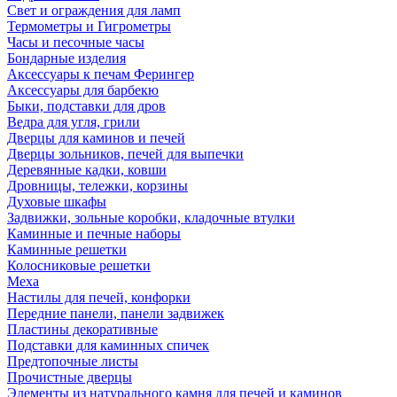
Свет и ограждения для ламп
Термометры и Гигрометры
Часы и песочные часы
Бондарные изделия
Аксессуары к печам Ферингер
Аксессуары для барбекю
Быки, подставки для дров
Ведра для угля, грили
Дверцы для каминов и печей
Дверцы зольников, печей для выпечки
Деревянные кадки, ковши
Дровницы, тележки, корзины
Духовые шкафы
Задвижки, зольные коробки, кладочные втулки
Каминные и печные наборы
Каминные решетки
Колосниковые решетки
Меха
Настилы для печей, конфорки
Передние панели, панели задвижек
Пластины декоративные
Подставки для каминных спичек
Предтопочные листы
Прочистные дверцы
Элементы из натурального камня для печей и каминов