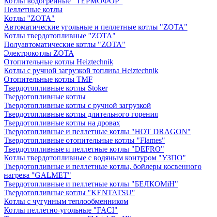
Котлы водогрейные "ТЕРМОФОР"
Пеллетные котлы
Котлы "ZOTA"
Автоматические угольные и пеллетные котлы "ZOTA"
Котлы твердотопливные "ZOTA"
Полуавтоматические котлы "ZOTA"
Электрокотлы ZOTA
Отопительные котлы Heiztechnik
Котлы с ручной загрузкой топлива Heiztechnik
Отопительные котлы TMF
Твердотопливные котлы Stoker
Твердотопливные котлы
Твердотопливные котлы с ручной загрузкой
Твердотопливные котлы длительного горения
Твердотопливные котлы на дровах
Твердотопливные и пеллетные котлы "HOT DRAGON"
Твердотопливные отопительные котлы "Flames"
Твердотопливные и пеллетные котлы "DEFRO"
Котлы твердотопливные с водяным контуром "УЗПО"
Твердотопливные и пеллетные котлы, бойлеры косвенного
нагрева "GALMET"
Твердотопливные и пеллетные котлы "БЕЛКОМiН"
Твердотопливные котлы "KENTATSU"
Котлы с чугунным теплообменником
Котлы пеллетно-угольные "FACI"