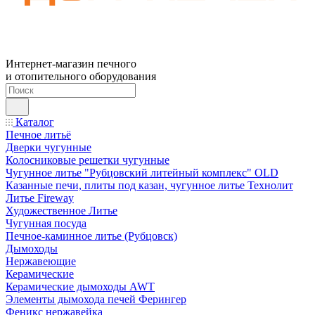
Интернет-магазин печного
и отопительного оборудования
Каталог
Печное литьё
Дверки чугунные
Колосниковые решетки чугунные
Чугунное литье "Рубцовский литейный комплекс" OLD
Казанные печи, плиты под казан, чугунное литье Технолит
Литье Fireway
Художественное Литье
Чугунная посуда
Печное-каминное литье (Рубцовск)
Дымоходы
Нержавеющие
Керамические
Керамические дымоходы AWT
Элементы дымохода печей Ферингер
Феникс нержавейка