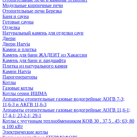
Модульные кирпичные печи
Отопительные печи Березка
Баня и сауна
Готовые сауны
Отделка
Натуральный камень для отделки саун
Двери
Двери Harvia
Камни и плитка
Камень для бани ЖАДЕИТ из Хакассии
Камень для бани и ландшафта
Плитка из натурального камня
Камни Harvia
Парогенераторы
Котлы
Газовые котлы
Котлы серии ИШМА
Аппараты отопительные газовые водогрейные АОГВ 7-3;
11,6-3 и АКГВ 11,6-3
Аппараты отопительные газовые водогрейные АОГВ 11,6-1;
17,4-1; 23,2-1; 29-1
Котлы с чугунным теплообменником КОВ 30 . 37,5 . 45; 63; 80
и 100 кВт
Электрические котлы