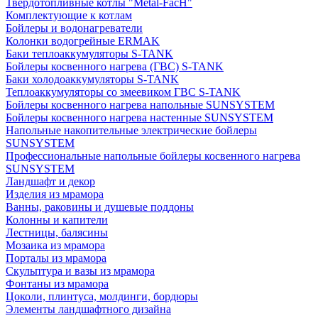
Твердотопливные котлы "Metal-FacH"
Комплектующие к котлам
Бойлеры и водонагреватели
Колонки водогрейные ERMAK
Баки теплоаккумуляторы S-TANK
Бойлеры косвенного нагрева (ГВС) S-TANK
Баки холодоаккумуляторы S-TANK
Теплоаккумуляторы со змеевиком ГВС S-TANK
Бойлеры косвенного нагрева напольные SUNSYSTEM
Бойлеры косвенного нагрева настенные SUNSYSTEM
Напольные накопительные электрические бойлеры
SUNSYSTEM
Профессиональные напольные бойлеры косвенного нагрева
SUNSYSTEM
Ландшафт и декор
Изделия из мрамора
Ванны, раковины и душевые поддоны
Колонны и капители
Лестницы, балясины
Мозаика из мрамора
Порталы из мрамора
Скульптура и вазы из мрамора
Фонтаны из мрамора
Цоколи, плинтуса, молдинги, бордюры
Элементы ландшафтного дизайна