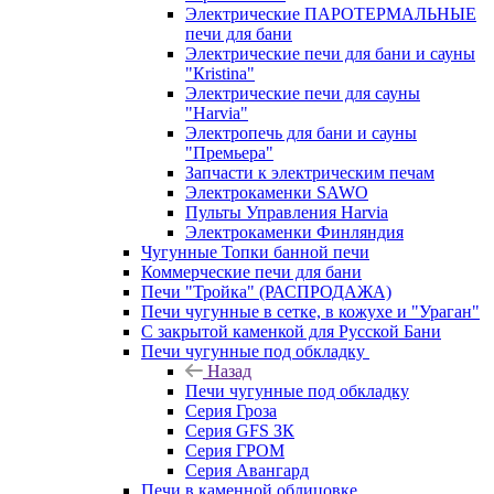
Электрические ПАРОТЕРМАЛЬНЫЕ
печи для бани
Электрические печи для бани и сауны
"Кristina"
Электрические печи для сауны
"Harvia"
Электропечь для бани и сауны
"Премьера"
Запчасти к электрическим печам
Электрокаменки SAWO
Пульты Управления Harvia
Электрокаменки Финляндия
Чугунные Топки банной печи
Коммерческие печи для бани
Печи "Тройка" (РАСПРОДАЖА)
Печи чугунные в сетке, в кожухе и "Ураган"
С закрытой каменкой для Русской Бани
Печи чугунные под обкладку
Назад
Печи чугунные под обкладку
Серия Гроза
Серия GFS ЗК
Серия ГРОМ
Серия Авангард
Печи в каменной облицовке