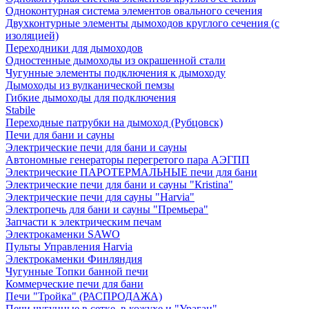
Одноконтурная система элементов овального сечения
Двухконтурные элементы дымоходов круглого сечения (с
изоляцией)
Переходники для дымоходов
Одностенные дымоходы из окрашенной стали
Чугунные элементы подключения к дымоходу
Дымоходы из вулканической пемзы
Гибкие дымоходы для подключения
Stabile
Переходные патрубки на дымоход (Рубцовск)
Печи для бани и сауны
Электрические печи для бани и сауны
Автономные генераторы перегретого пара АЭГПП
Электрические ПАРОТЕРМАЛЬНЫЕ печи для бани
Электрические печи для бани и сауны "Кristina"
Электрические печи для сауны "Harvia"
Электропечь для бани и сауны "Премьера"
Запчасти к электрическим печам
Электрокаменки SAWO
Пульты Управления Harvia
Электрокаменки Финляндия
Чугунные Топки банной печи
Коммерческие печи для бани
Печи "Тройка" (РАСПРОДАЖА)
Печи чугунные в сетке, в кожухе и "Ураган"