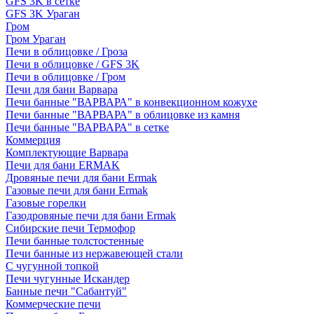
GFS 3K в сетке
GFS 3K Ураган
Гром
Гром Ураган
Печи в облицовке / Гроза
Печи в облицовке / GFS 3K
Печи в облицовке / Гром
Печи для бани Варвара
Печи банные "ВАРВАРА" в конвекционном кожухе
Печи банные "ВАРВАРА" в облицовке из камня
Печи банные "ВАРВАРА" в сетке
Коммерция
Комплектующие Варвара
Печи для бани ERMAK
Дровяные печи для бани Ermak
Газовые печи для бани Ermak
Газовые горелки
Газодровяные печи для бани Ermak
Сибирские печи Термофор
Печи банные толстостенные
Печи банные из нержавеющей стали
С чугунной топкой
Печи чугунные Искандер
Банные печи "Сабантуй"
Коммерческие печи