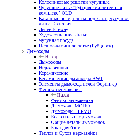
Колосниковые решетки чугунные
Чугунное литье "Рубцовский литейный
комплекс" OLD
Казанные печи, плиты под казан, чугунное
литье Технолит
Литье Fireway
Художественное Литье
Чугунная посуда
Печное-каминное литье (Рубцовск)
Дымоходы
Назад
Дымоходы
Нержавеющие
Керамические
Керамические дымоходы AWT
Элементы дымохода печей Ферингер
Феникс нержавейка
Назад
Феникс нержавейка
Дымоходы МОНО
Дымоходы ТЕРМО
Коаксиальные дымоходы
Общие детали дымоходов
Баки для бани
Теплов и Сухов нержавейка