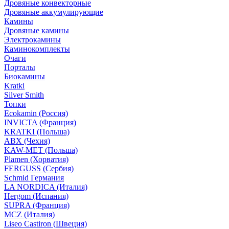
Дровяные конвекторные
Дровяные аккумулирующие
Камины
Дровяные камины
Электрокамины
Каминокомплекты
Очаги
Порталы
Биокамины
Kratki
Silver Smith
Топки
Ecokamin (Россия)
INVICTA (Франция)
KRATKI (Польша)
ABX (Чехия)
KAW-MET (Польша)
Plamen (Хорватия)
FERGUSS (Сербия)
Schmid Германия
LA NORDICA (Италия)
Hergom (Испания)
SUPRA (Франция)
MCZ (Италия)
Liseo Castiron (Швеция)