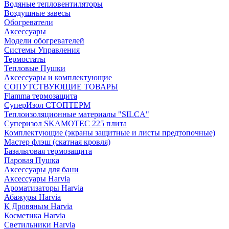
Водяные тепловентиляторы
Воздушные завесы
Обогреватели
Аксессуары
Модели обогревателей
Системы Управления
Термостаты
Тепловые Пушки
Аксессуары и комплектующие
СОПУТСТВУЮЩИЕ ТОВАРЫ
Flamma термозащита
СуперИзол СТОПТЕРМ
Теплоизоляционные материалы "SILCA"
Суперизол SKAMOTEC 225 плита
Комплектующие (экраны защитные и листы предтопочные)
Мастер флэш (скатная кровля)
Базальтовая термозащита
Паровая Пушка
Аксессуары для бани
Аксессуары Harvia
Ароматизаторы Harvia
Абажуры Harvia
К Дровяным Harvia
Косметика Harvia
Светильники Harvia