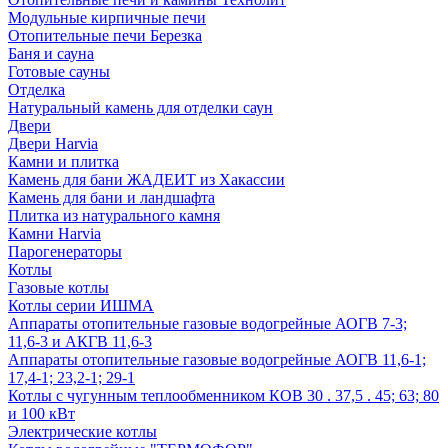
Модульные кирпичные печи
Отопительные печи Березка
Баня и сауна
Готовые сауны
Отделка
Натуральный камень для отделки саун
Двери
Двери Harvia
Камни и плитка
Камень для бани ЖАДЕИТ из Хакассии
Камень для бани и ландшафта
Плитка из натурального камня
Камни Harvia
Парогенераторы
Котлы
Газовые котлы
Котлы серии ИШМА
Аппараты отопительные газовые водогрейные АОГВ 7-3;
11,6-3 и АКГВ 11,6-3
Аппараты отопительные газовые водогрейные АОГВ 11,6-1;
17,4-1; 23,2-1; 29-1
Котлы с чугунным теплообменником КОВ 30 . 37,5 . 45; 63; 80
и 100 кВт
Электрические котлы