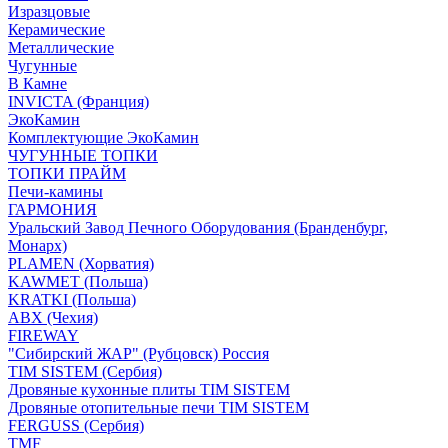
Изразцовые
Керамические
Металлические
Чугунные
В Камне
INVICTA (Франция)
ЭкоКамин
Комплектующие ЭкоКамин
ЧУГУННЫЕ ТОПКИ
ТОПКИ ПРАЙМ
Печи-камины
ГАРМОНИЯ
Уральский Завод Печного Оборудования (Бранденбург,
Монарх)
PLAMEN (Хорватия)
KAWMET (Польша)
KRATKI (Польша)
ABX (Чехия)
FIREWAY
"Сибирский ЖАР" (Рубцовск) Россия
TIM SISTEM (Сербия)
Дровяные кухонные плиты TIM SISTEM
Дровяные отопительные печи TIM SISTEM
FERGUSS (Сербия)
TMF