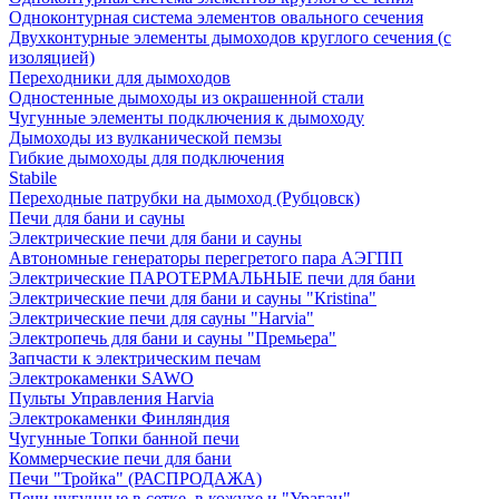
Одноконтурная система элементов овального сечения
Двухконтурные элементы дымоходов круглого сечения (с
изоляцией)
Переходники для дымоходов
Одностенные дымоходы из окрашенной стали
Чугунные элементы подключения к дымоходу
Дымоходы из вулканической пемзы
Гибкие дымоходы для подключения
Stabile
Переходные патрубки на дымоход (Рубцовск)
Печи для бани и сауны
Электрические печи для бани и сауны
Автономные генераторы перегретого пара АЭГПП
Электрические ПАРОТЕРМАЛЬНЫЕ печи для бани
Электрические печи для бани и сауны "Кristina"
Электрические печи для сауны "Harvia"
Электропечь для бани и сауны "Премьера"
Запчасти к электрическим печам
Электрокаменки SAWO
Пульты Управления Harvia
Электрокаменки Финляндия
Чугунные Топки банной печи
Коммерческие печи для бани
Печи "Тройка" (РАСПРОДАЖА)
Печи чугунные в сетке, в кожухе и "Ураган"