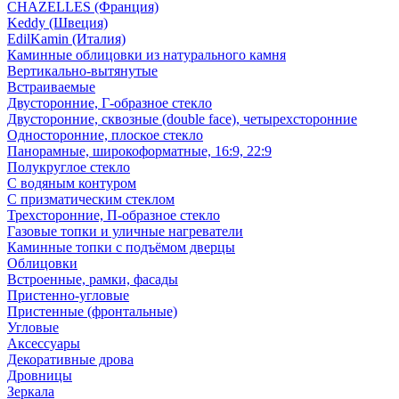
CHAZELLES (Франция)
Keddy (Швеция)
EdilKamin (Италия)
Каминные облицовки из натурального камня
Вертикально-вытянутые
Встраиваемые
Двусторонние, Г-образное стекло
Двусторонние, сквозные (double face), четырехсторонние
Односторонние, плоское стекло
Панорамные, широкоформатные, 16:9, 22:9
Полукруглое стекло
С водяным контуром
С призматическим стеклом
Трехсторонние, П-образное стекло
Газовые топки и уличные нагреватели
Каминные топки с подъёмом дверцы
Облицовки
Встроенные, рамки, фасады
Пристенно-угловые
Пристенные (фронтальные)
Угловые
Аксессуары
Декоративные дрова
Дровницы
Зеркала