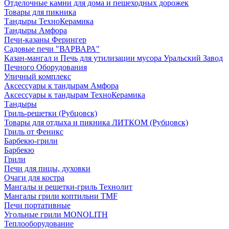
Отделочные камни для дома и пешеходных дорожек
Товары для пикника
Тандыры ТехноКерамика
Тандыры Амфора
Печи-казаны Ферингер
Садовые печи "ВАРВАРА"
Казан-мангал и Печь для утилизации мусора Уральский Завод
Печного Оборудования
Уличный комплекс
Аксессуары к тандырам Амфора
Аксессуары к тандырам ТехноКерамика
Тандыры
Гриль-решетки (Рубцовск)
Товары для отдыха и пикника ЛИТКОМ (Рубцовск)
Гриль от Феникс
Барбекю-грили
Барбекю
Грили
Печи для пицы, духовки
Очаги для костра
Мангалы и решетки-гриль Технолит
Мангалы грили коптильни TMF
Печи портативные
Угольные грили MONOLITH
Теплооборудование