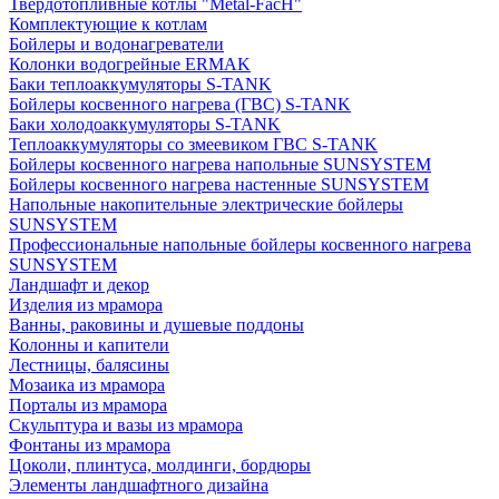
Твердотопливные котлы "Metal-FacH"
Комплектующие к котлам
Бойлеры и водонагреватели
Колонки водогрейные ERMAK
Баки теплоаккумуляторы S-TANK
Бойлеры косвенного нагрева (ГВС) S-TANK
Баки холодоаккумуляторы S-TANK
Теплоаккумуляторы со змеевиком ГВС S-TANK
Бойлеры косвенного нагрева напольные SUNSYSTEM
Бойлеры косвенного нагрева настенные SUNSYSTEM
Напольные накопительные электрические бойлеры
SUNSYSTEM
Профессиональные напольные бойлеры косвенного нагрева
SUNSYSTEM
Ландшафт и декор
Изделия из мрамора
Ванны, раковины и душевые поддоны
Колонны и капители
Лестницы, балясины
Мозаика из мрамора
Порталы из мрамора
Скульптура и вазы из мрамора
Фонтаны из мрамора
Цоколи, плинтуса, молдинги, бордюры
Элементы ландшафтного дизайна