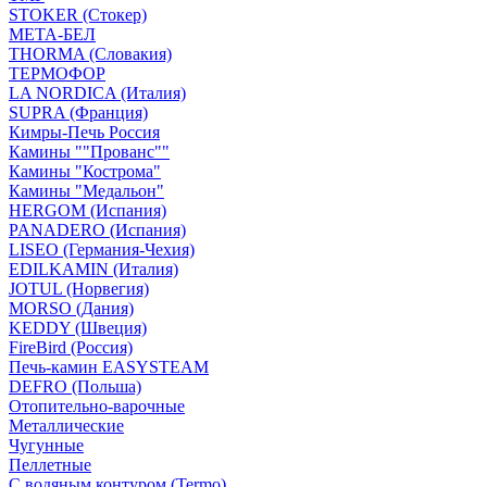
STOKER (Стокер)
МЕТА-БЕЛ
THORMA (Словакия)
ТЕРМОФОР
LA NORDICA (Италия)
SUPRA (Франция)
Кимры-Печь Россия
Камины ""Прованс""
Камины "Кострома"
Камины "Медальон"
HERGOM (Испания)
PANADERO (Испания)
LISEO (Германия-Чехия)
EDILKAMIN (Италия)
JOTUL (Норвегия)
MORSO (Дания)
KEDDY (Швеция)
FireBird (Россия)
Печь-камин EASYSTEAM
DEFRO (Польша)
Отопительно-варочные
Металлические
Чугунные
Пеллетные
С водяным контуром (Termo)