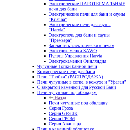
Электрические ПАРОТЕРМАЛЬНЫЕ
печи для бани
Электрические печи для бани и сауны
"Кristina"
Электрические печи для сауны
"Harvia"
Электропечь для бани и сауны
"Премьера"
Запчасти к электрическим печам
Электрокаменки SAWO
Пульты Управления Harvia
Электрокаменки Финляндия
Чугунные Топки банной печи
Коммерческие печи для бани
Печи "Тройка" (РАСПРОДАЖА)
Печи чугунные в сетке, в кожухе и "Ураган"
С закрытой каменкой для Русской Бани
Печи чугунные под обкладку
Назад
Печи чугунные под обкладку
Серия Гроза
Серия GFS ЗК
Серия ГРОМ
Серия Авангард
Печи в каменной облицовке