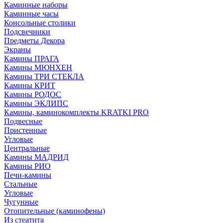
Каминные наборы
Каминные часы
Консольные столики
Подсвечники
Предметы Декора
Экраны
Камины ПРАГА
Камины МЮНХЕН
Камины ТРИ СТЕКЛА
Камины КРИТ
Камины РОДОС
Камины ЭКЛИПС
Камины, каминокомплекты KRATKI PRO
Подвесные
Пристенные
Угловые
Центральные
Камины МАДРИД
Камины РИО
Печи-камины
Стальные
Угловые
Чугунные
Отопительные (каминофены)
Из стеатита