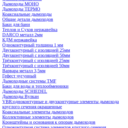
Дымоходы МОНО
Дымоходы ТЕРМО
Коаксиальные дымоходы
Общие детали дымоходов
Баки для бани
Теплов и Сухов нержавейка
DARCO металл 2мм
КДМ нержавейка
Одноконтурный толщина 1 мм
Двухконтурный с изоляцией 25мм
Двухконтурный с изоляцией 50мм
Трёхконтурный с изоляцией 25мм
Трёхконтурный с изоляцией 50мм
Варвара металл 3,5мм
Гефест чугунный
Дымоходные системы TMF
Баки для воды и теплообменники
Дымоходы SCHIEDEL
Дымоходы Вулкан
VBR:одноконтурные и двухконтурные элементы дымохода
круглого сечения окрашенные
Коаксиальные элементы дымоходов
Коллективные элементы дымоходов
Кронштейны и основания к опорам дымоходов
Одноконтурная система элементов круглого сечения