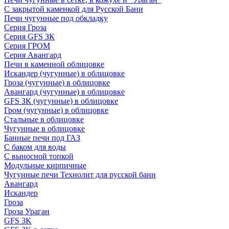
С закрытой каменкой для Русской Бани
Печи чугунные под обкладку
Серия Гроза
Серия GFS ЗК
Серия ГРОМ
Серия Авангард
Печи в каменной облицовке
Искандер (чугунные) в облицовке
Гроза (чугунные) в облицовке
Авангард (чугунные) в облицовке
GFS ЗК (чугунные) в облицовке
Гром (чугунные) в облицовке
Стальные в облицовке
Чугунные в облицовке
Банные печи под ГАЗ
С баком для воды
С выносной топкой
Модульные кирпичные
Чугунные печи Технолит для русской бани
Авангард
Искандер
Гроза
Гроза Ураган
GFS 3K