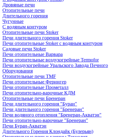
Дровяные печи
Отопительные печи
Длительного горения
Чугунные
C водяным контуром
Отопительные печи Stoker
Печи длительного горения Stoker
Печи отопительные Stoker с водяным контуром
Садовые печи Stoker
Печи отопительные Варвара
Печи отопительные воздухогрейные Termofor
Печи воздухогрейные Уральского Завода Печного
Оборудования
Отопительные печи TMF
Печи отопительные Ферингер
Печи отопительные Прометалл
Печи отопительно-варочные КДМ
Отопительные печи Бренеран
Печи длительного горения "Буран"
Печи длительного горения "Бренеран"
Печи водяного отопления "Бренеран-Акватэн"
Печи отопительно-варочные "Бренеран"
Печи Буран-Акватэн
Длительного Горения Клондайк (Булерьян)
Отопительные печи и камины Технолит