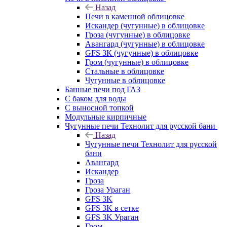
Назад
Печи в каменной облицовке
Искандер (чугунные) в облицовке
Гроза (чугунные) в облицовке
Авангард (чугунные) в облицовке
GFS ЗК (чугунные) в облицовке
Гром (чугунные) в облицовке
Стальные в облицовке
Чугунные в облицовке
Банные печи под ГАЗ
С баком для воды
С выносной топкой
Модульные кирпичные
Чугунные печи Технолит для русской бани
Назад
Чугунные печи Технолит для русской
бани
Авангард
Искандер
Гроза
Гроза Ураган
GFS 3K
GFS 3K в сетке
GFS 3K Ураган
Гром