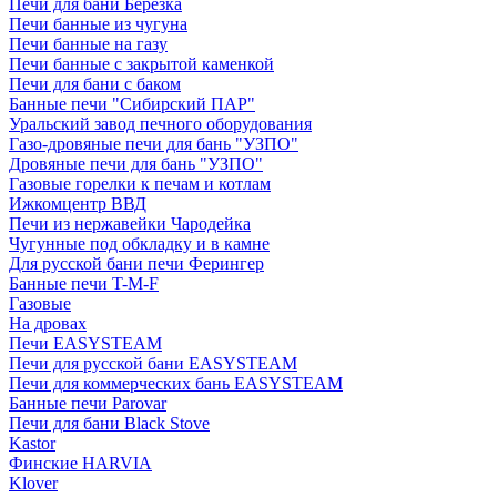
Печи для бани Березка
Печи банные из чугуна
Печи банные на газу
Печи банные с закрытой каменкой
Печи для бани с баком
Банные печи "Сибирский ПАР"
Уральский завод печного оборудования
Газо-дровяные печи для бань "УЗПО"
Дровяные печи для бань "УЗПО"
Газовые горелки к печам и котлам
Ижкомцентр ВВД
Печи из нержавейки Чародейка
Чугунные под обкладку и в камне
Для русской бани печи Ферингер
Банные печи T-M-F
Газовые
На дровах
Печи EASYSTEAM
Печи для русской бани EASYSTEAM
Печи для коммерческих бань EASYSTEAM
Банные печи Parovar
Печи для бани Black Stove
Kastor
Финские HARVIA
Klover