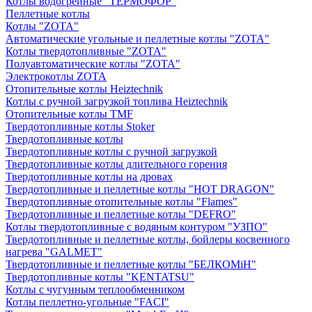
Котлы водогрейные "ТЕРМОФОР"
Пеллетные котлы
Котлы "ZOTA"
Автоматические угольные и пеллетные котлы "ZOTA"
Котлы твердотопливные "ZOTA"
Полуавтоматические котлы "ZOTA"
Электрокотлы ZOTA
Отопительные котлы Heiztechnik
Котлы с ручной загрузкой топлива Heiztechnik
Отопительные котлы TMF
Твердотопливные котлы Stoker
Твердотопливные котлы
Твердотопливные котлы с ручной загрузкой
Твердотопливные котлы длительного горения
Твердотопливные котлы на дровах
Твердотопливные и пеллетные котлы "HOT DRAGON"
Твердотопливные отопительные котлы "Flames"
Твердотопливные и пеллетные котлы "DEFRO"
Котлы твердотопливные с водяным контуром "УЗПО"
Твердотопливные и пеллетные котлы, бойлеры косвенного
нагрева "GALMET"
Твердотопливные и пеллетные котлы "БЕЛКОМiН"
Твердотопливные котлы "KENTATSU"
Котлы с чугунным теплообменником
Котлы пеллетно-угольные "FACI"