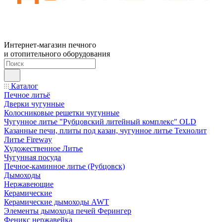
Интернет-магазин печного
и отопительного оборудования
Каталог
Печное литьё
Дверки чугунные
Колосниковые решетки чугунные
Чугунное литье "Рубцовский литейный комплекс" OLD
Казанные печи, плиты под казан, чугунное литье Технолит
Литье Fireway
Художественное Литье
Чугунная посуда
Печное-каминное литье (Рубцовск)
Дымоходы
Нержавеющие
Керамические
Керамические дымоходы AWT
Элементы дымохода печей Ферингер
Феникс нержавейка