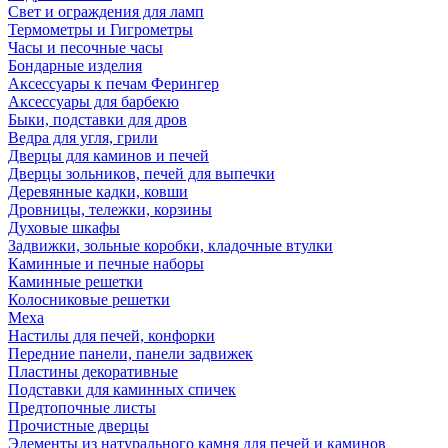
Свет и ограждения для ламп
Термометры и Гигрометры
Часы и песочные часы
Бондарные изделия
Аксессуары к печам Ферингер
Аксессуары для барбекю
Быки, подставки для дров
Ведра для угля, грили
Дверцы для каминов и печей
Дверцы зольников, печей для выпечки
Деревянные кадки, ковши
Дровницы, тележки, корзины
Духовые шкафы
Задвижки, зольные коробки, кладочные втулки
Каминные и печные наборы
Каминные решетки
Колосниковые решетки
Меха
Настилы для печей, конфорки
Передние панели, панели задвижек
Пластины декоративные
Подставки для каминных спичек
Предтопочные листы
Прочистные дверцы
Элементы из натурального камня для печей и каминов