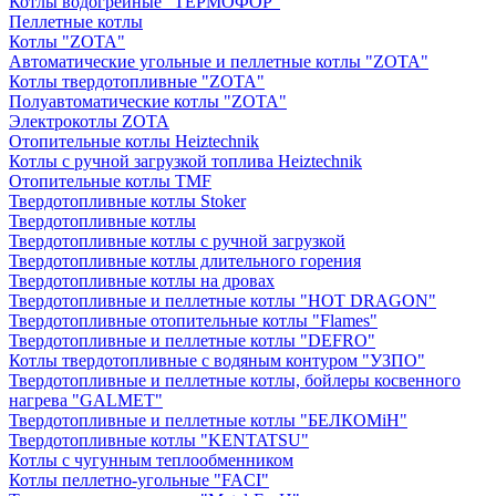
Котлы водогрейные "ТЕРМОФОР"
Пеллетные котлы
Котлы "ZOTA"
Автоматические угольные и пеллетные котлы "ZOTA"
Котлы твердотопливные "ZOTA"
Полуавтоматические котлы "ZOTA"
Электрокотлы ZOTA
Отопительные котлы Heiztechnik
Котлы с ручной загрузкой топлива Heiztechnik
Отопительные котлы TMF
Твердотопливные котлы Stoker
Твердотопливные котлы
Твердотопливные котлы с ручной загрузкой
Твердотопливные котлы длительного горения
Твердотопливные котлы на дровах
Твердотопливные и пеллетные котлы "HOT DRAGON"
Твердотопливные отопительные котлы "Flames"
Твердотопливные и пеллетные котлы "DEFRO"
Котлы твердотопливные с водяным контуром "УЗПО"
Твердотопливные и пеллетные котлы, бойлеры косвенного
нагрева "GALMET"
Твердотопливные и пеллетные котлы "БЕЛКОМiН"
Твердотопливные котлы "KENTATSU"
Котлы с чугунным теплообменником
Котлы пеллетно-угольные "FACI"