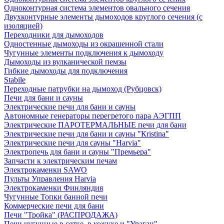
Одноконтурная система элементов овального сечения
Двухконтурные элементы дымоходов круглого сечения (с
изоляцией)
Переходники для дымоходов
Одностенные дымоходы из окрашенной стали
Чугунные элементы подключения к дымоходу
Дымоходы из вулканической пемзы
Гибкие дымоходы для подключения
Stabile
Переходные патрубки на дымоход (Рубцовск)
Печи для бани и сауны
Электрические печи для бани и сауны
Автономные генераторы перегретого пара АЭГПП
Электрические ПАРОТЕРМАЛЬНЫЕ печи для бани
Электрические печи для бани и сауны "Кristina"
Электрические печи для сауны "Harvia"
Электропечь для бани и сауны "Премьера"
Запчасти к электрическим печам
Электрокаменки SAWO
Пульты Управления Harvia
Электрокаменки Финляндия
Чугунные Топки банной печи
Коммерческие печи для бани
Печи "Тройка" (РАСПРОДАЖА)
Печи чугунные в сетке, в кожухе и "Ураган"