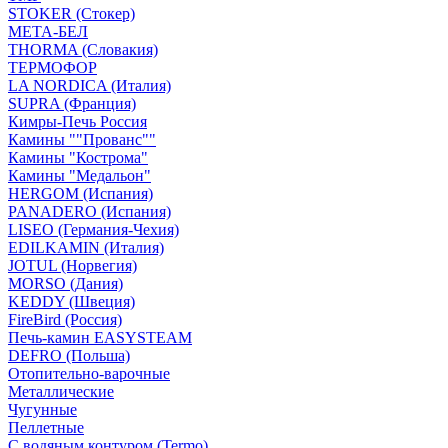
STOKER (Стокер)
МЕТА-БЕЛ
THORMA (Словакия)
ТЕРМОФОР
LA NORDICA (Италия)
SUPRA (Франция)
Кимры-Печь Россия
Камины ""Прованс""
Камины "Кострома"
Камины "Медальон"
HERGOM (Испания)
PANADERO (Испания)
LISEO (Германия-Чехия)
EDILKAMIN (Италия)
JOTUL (Норвегия)
MORSO (Дания)
KEDDY (Швеция)
FireBird (Россия)
Печь-камин EASYSTEAM
DEFRO (Польша)
Отопительно-варочные
Металлические
Чугунные
Пеллетные
С водяным контуром (Termo)