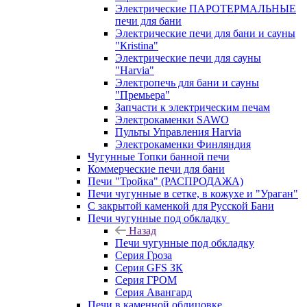
Электрические ПАРОТЕРМАЛЬНЫЕ
печи для бани
Электрические печи для бани и сауны
"Кristina"
Электрические печи для сауны
"Harvia"
Электропечь для бани и сауны
"Премьера"
Запчасти к электрическим печам
Электрокаменки SAWO
Пульты Управления Harvia
Электрокаменки Финляндия
Чугунные Топки банной печи
Коммерческие печи для бани
Печи "Тройка" (РАСПРОДАЖА)
Печи чугунные в сетке, в кожухе и "Ураган"
С закрытой каменкой для Русской Бани
Печи чугунные под обкладку
Назад
Печи чугунные под обкладку
Серия Гроза
Серия GFS ЗК
Серия ГРОМ
Серия Авангард
Печи в каменной облицовке