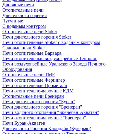
Дровяные печи
Отопительные печи
Длительного горения
Чугунные
C водяным контуром
Отопительные печи Stoker
Печи длительного горения Stoker
Печи отопительные Stoker с водяным контуром
Садовые печи Stoker
Печи отопительные Варвара
Печи отопительные воздухогрейные Termofor
Печи воздухогрейные Уральского Завода Печного
Оборудования
Отопительные печи TMF
Печи отопительные Ферингер
Печи отопительные Прометалл
Печи отопительно-варочные КДМ
Отопительные печи Бренеран
Печи длительного горения "Буран"
Печи длительного горения "Бренеран"
Печи водяного отопления "Бренеран-Акватэн"
Печи отопительно-варочные "Бренеран"
Печи Буран-Акватэн
Длительного Горения Клондайк (Булерьян)
Отопительные печи и камины Технолит