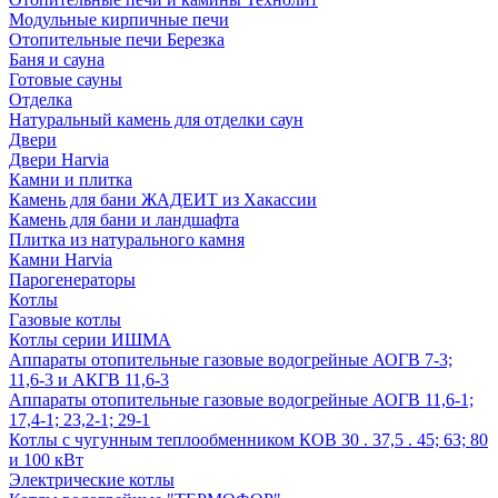
Модульные кирпичные печи
Отопительные печи Березка
Баня и сауна
Готовые сауны
Отделка
Натуральный камень для отделки саун
Двери
Двери Harvia
Камни и плитка
Камень для бани ЖАДЕИТ из Хакассии
Камень для бани и ландшафта
Плитка из натурального камня
Камни Harvia
Парогенераторы
Котлы
Газовые котлы
Котлы серии ИШМА
Аппараты отопительные газовые водогрейные АОГВ 7-3;
11,6-3 и АКГВ 11,6-3
Аппараты отопительные газовые водогрейные АОГВ 11,6-1;
17,4-1; 23,2-1; 29-1
Котлы с чугунным теплообменником КОВ 30 . 37,5 . 45; 63; 80
и 100 кВт
Электрические котлы