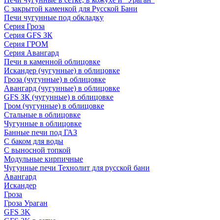
С закрытой каменкой для Русской Бани
Печи чугунные под обкладку
Серия Гроза
Серия GFS ЗК
Серия ГРОМ
Серия Авангард
Печи в каменной облицовке
Искандер (чугунные) в облицовке
Гроза (чугунные) в облицовке
Авангард (чугунные) в облицовке
GFS ЗК (чугунные) в облицовке
Гром (чугунные) в облицовке
Стальные в облицовке
Чугунные в облицовке
Банные печи под ГАЗ
С баком для воды
С выносной топкой
Модульные кирпичные
Чугунные печи Технолит для русской бани
Авангард
Искандер
Гроза
Гроза Ураган
GFS 3K