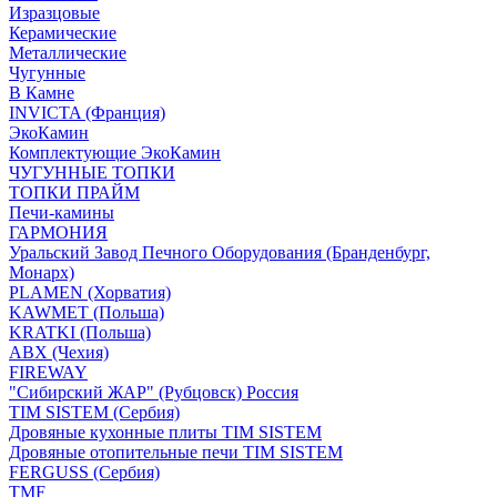
Изразцовые
Керамические
Металлические
Чугунные
В Камне
INVICTA (Франция)
ЭкоКамин
Комплектующие ЭкоКамин
ЧУГУННЫЕ ТОПКИ
ТОПКИ ПРАЙМ
Печи-камины
ГАРМОНИЯ
Уральский Завод Печного Оборудования (Бранденбург,
Монарх)
PLAMEN (Хорватия)
KAWMET (Польша)
KRATKI (Польша)
ABX (Чехия)
FIREWAY
"Сибирский ЖАР" (Рубцовск) Россия
TIM SISTEM (Сербия)
Дровяные кухонные плиты TIM SISTEM
Дровяные отопительные печи TIM SISTEM
FERGUSS (Сербия)
TMF