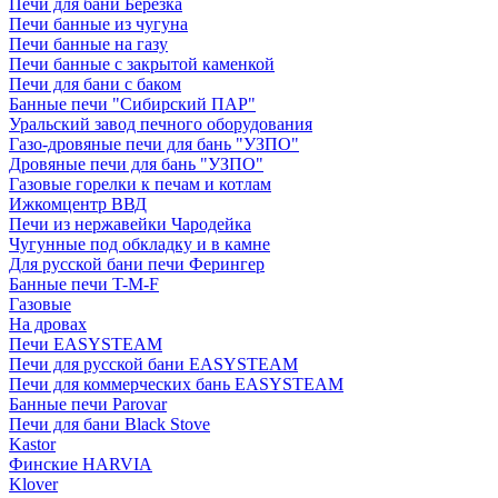
Печи для бани Березка
Печи банные из чугуна
Печи банные на газу
Печи банные с закрытой каменкой
Печи для бани с баком
Банные печи "Сибирский ПАР"
Уральский завод печного оборудования
Газо-дровяные печи для бань "УЗПО"
Дровяные печи для бань "УЗПО"
Газовые горелки к печам и котлам
Ижкомцентр ВВД
Печи из нержавейки Чародейка
Чугунные под обкладку и в камне
Для русской бани печи Ферингер
Банные печи T-M-F
Газовые
На дровах
Печи EASYSTEAM
Печи для русской бани EASYSTEAM
Печи для коммерческих бань EASYSTEAM
Банные печи Parovar
Печи для бани Black Stove
Kastor
Финские HARVIA
Klover