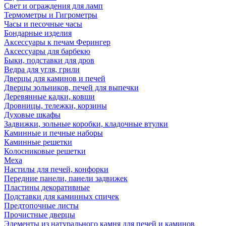
Свет и ограждения для ламп
Термометры и Гигрометры
Часы и песочные часы
Бондарные изделия
Аксессуары к печам Ферингер
Аксессуары для барбекю
Быки, подставки для дров
Ведра для угля, грили
Дверцы для каминов и печей
Дверцы зольников, печей для выпечки
Деревянные кадки, ковши
Дровницы, тележки, корзины
Духовые шкафы
Задвижки, зольные коробки, кладочные втулки
Каминные и печные наборы
Каминные решетки
Колосниковые решетки
Меха
Настилы для печей, конфорки
Передние панели, панели задвижек
Пластины декоративные
Подставки для каминных спичек
Предтопочные листы
Прочистные дверцы
Элементы из натурального камня для печей и каминов