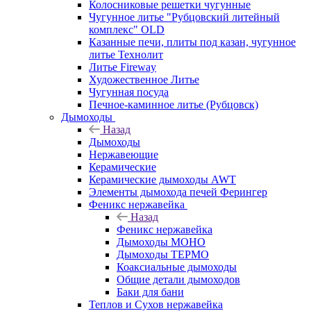
Колосниковые решетки чугунные
Чугунное литье "Рубцовский литейный
комплекс" OLD
Казанные печи, плиты под казан, чугунное
литье Технолит
Литье Fireway
Художественное Литье
Чугунная посуда
Печное-каминное литье (Рубцовск)
Дымоходы
Назад
Дымоходы
Нержавеющие
Керамические
Керамические дымоходы AWT
Элементы дымохода печей Ферингер
Феникс нержавейка
Назад
Феникс нержавейка
Дымоходы МОНО
Дымоходы ТЕРМО
Коаксиальные дымоходы
Общие детали дымоходов
Баки для бани
Теплов и Сухов нержавейка