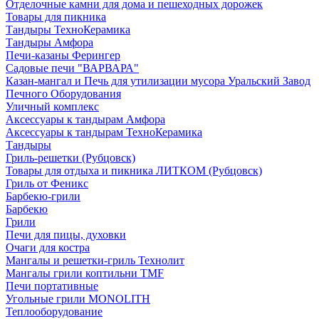
Отделочные камни для дома и пешеходных дорожек
Товары для пикника
Тандыры ТехноКерамика
Тандыры Амфора
Печи-казаны Ферингер
Садовые печи "ВАРВАРА"
Казан-мангал и Печь для утилизации мусора Уральский Завод
Печного Оборудования
Уличный комплекс
Аксессуары к тандырам Амфора
Аксессуары к тандырам ТехноКерамика
Тандыры
Гриль-решетки (Рубцовск)
Товары для отдыха и пикника ЛИТКОМ (Рубцовск)
Гриль от Феникс
Барбекю-грили
Барбекю
Грили
Печи для пицы, духовки
Очаги для костра
Мангалы и решетки-гриль Технолит
Мангалы грили коптильни TMF
Печи портативные
Угольные грили MONOLITH
Теплооборудование