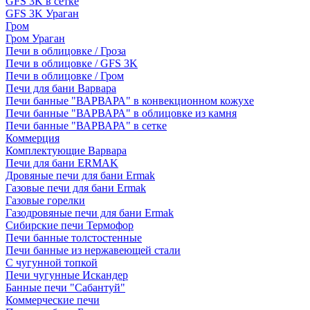
GFS 3K в сетке
GFS 3K Ураган
Гром
Гром Ураган
Печи в облицовке / Гроза
Печи в облицовке / GFS 3K
Печи в облицовке / Гром
Печи для бани Варвара
Печи банные "ВАРВАРА" в конвекционном кожухе
Печи банные "ВАРВАРА" в облицовке из камня
Печи банные "ВАРВАРА" в сетке
Коммерция
Комплектующие Варвара
Печи для бани ERMAK
Дровяные печи для бани Ermak
Газовые печи для бани Ermak
Газовые горелки
Газодровяные печи для бани Ermak
Сибирские печи Термофор
Печи банные толстостенные
Печи банные из нержавеющей стали
С чугунной топкой
Печи чугунные Искандер
Банные печи "Сабантуй"
Коммерческие печи