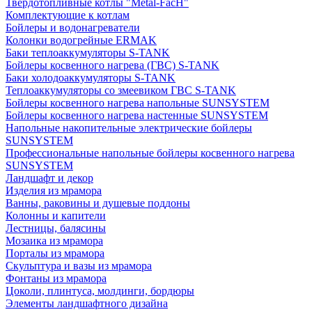
Твердотопливные котлы "Metal-FacH"
Комплектующие к котлам
Бойлеры и водонагреватели
Колонки водогрейные ERMAK
Баки теплоаккумуляторы S-TANK
Бойлеры косвенного нагрева (ГВС) S-TANK
Баки холодоаккумуляторы S-TANK
Теплоаккумуляторы со змеевиком ГВС S-TANK
Бойлеры косвенного нагрева напольные SUNSYSTEM
Бойлеры косвенного нагрева настенные SUNSYSTEM
Напольные накопительные электрические бойлеры
SUNSYSTEM
Профессиональные напольные бойлеры косвенного нагрева
SUNSYSTEM
Ландшафт и декор
Изделия из мрамора
Ванны, раковины и душевые поддоны
Колонны и капители
Лестницы, балясины
Мозаика из мрамора
Порталы из мрамора
Скульптура и вазы из мрамора
Фонтаны из мрамора
Цоколи, плинтуса, молдинги, бордюры
Элементы ландшафтного дизайна