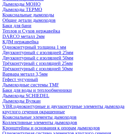
Дымоходы МОНО
Дымоходы ТЕРМО
Коаксиальные дымоходы
Общие детали дымоходов
Баки для бани
Теплов и Сухов нержавейка
DARCO металл 2мм
КДМ нержавейка
Одноконтурный толщина 1 мм
Двухконтурный с изоляцией 25мм
Двухконтурный с изоляцией 50мм
Трёхконтурный с изоляцией 25мм
Трёхконтурный с изоляцией 50мм
Варвара металл 3,5мм
Гефест чугунный
Дымоходные системы TMF
Баки для воды и теплообменники
Дымоходы SCHIEDEL
Дымоходы Вулкан
VBR:одноконтурные и двухконтурные элементы дымохода
круглого сечения окрашенные
Коаксиальные элементы дымоходов
Коллективные элементы дымоходов
Кронштейны и основания к опорам дымоходов
Одноконтурная система элементов круглого сечения