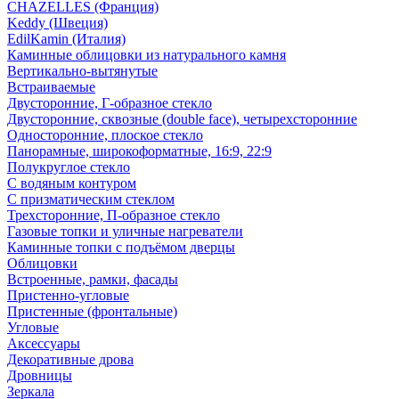
CHAZELLES (Франция)
Keddy (Швеция)
EdilKamin (Италия)
Каминные облицовки из натурального камня
Вертикально-вытянутые
Встраиваемые
Двусторонние, Г-образное стекло
Двусторонние, сквозные (double face), четырехсторонние
Односторонние, плоское стекло
Панорамные, широкоформатные, 16:9, 22:9
Полукруглое стекло
С водяным контуром
С призматическим стеклом
Трехсторонние, П-образное стекло
Газовые топки и уличные нагреватели
Каминные топки с подъёмом дверцы
Облицовки
Встроенные, рамки, фасады
Пристенно-угловые
Пристенные (фронтальные)
Угловые
Аксессуары
Декоративные дрова
Дровницы
Зеркала