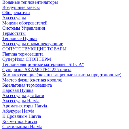
Водяные тепловентиляторы
Воздушные завесы
Обогреватели
Аксессуары
Модели обогревателей
Системы Управления
Термостаты
Тепловые Пушки
Аксессуары и комплектующие
СОПУТСТВУЮЩИЕ ТОВАРЫ
Flamma термозащита
СуперИзол СТОПТЕРМ
Теплоизоляционные материалы "SILCA"
Суперизол SKAMOTEC 225 плита
Комплектующие (экраны защитные и листы предтопочные)
Мастер флэш (скатная кровля)
Базальтовая термозащита
Паровая Пушка
Аксессуары для бани
Аксессуары Harvia
Ароматизаторы Harvia
Абажуры Harvia
К Дровяным Harvia
Косметика Harvia
Светильники Harvia