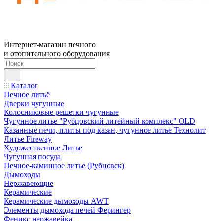
Интернет-магазин печного
и отопительного оборудования
Каталог
Печное литьё
Дверки чугунные
Колосниковые решетки чугунные
Чугунное литье "Рубцовский литейный комплекс" OLD
Казанные печи, плиты под казан, чугунное литье Технолит
Литье Fireway
Художественное Литье
Чугунная посуда
Печное-каминное литье (Рубцовск)
Дымоходы
Нержавеющие
Керамические
Керамические дымоходы AWT
Элементы дымохода печей Ферингер
Феникс нержавейка