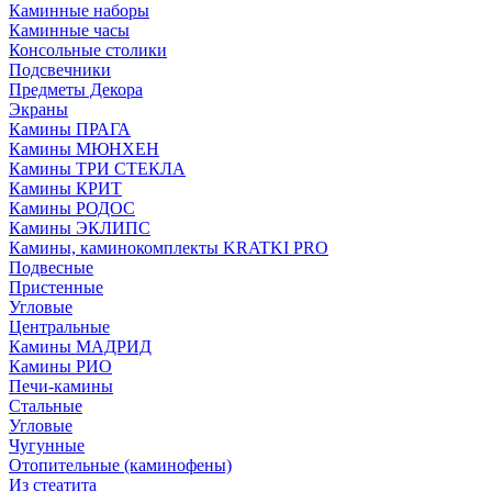
Каминные наборы
Каминные часы
Консольные столики
Подсвечники
Предметы Декора
Экраны
Камины ПРАГА
Камины МЮНХЕН
Камины ТРИ СТЕКЛА
Камины КРИТ
Камины РОДОС
Камины ЭКЛИПС
Камины, каминокомплекты KRATKI PRO
Подвесные
Пристенные
Угловые
Центральные
Камины МАДРИД
Камины РИО
Печи-камины
Стальные
Угловые
Чугунные
Отопительные (каминофены)
Из стеатита