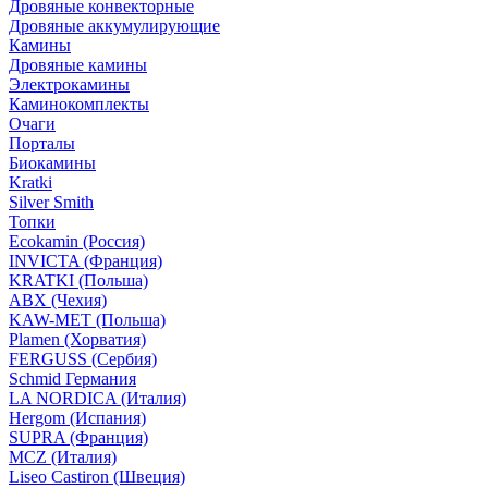
Дровяные конвекторные
Дровяные аккумулирующие
Камины
Дровяные камины
Электрокамины
Каминокомплекты
Очаги
Порталы
Биокамины
Kratki
Silver Smith
Топки
Ecokamin (Россия)
INVICTA (Франция)
KRATKI (Польша)
ABX (Чехия)
KAW-MET (Польша)
Plamen (Хорватия)
FERGUSS (Сербия)
Schmid Германия
LA NORDICA (Италия)
Hergom (Испания)
SUPRA (Франция)
MCZ (Италия)
Liseo Castiron (Швеция)