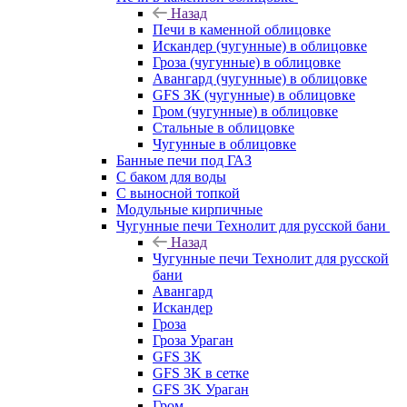
Назад
Печи в каменной облицовке
Искандер (чугунные) в облицовке
Гроза (чугунные) в облицовке
Авангард (чугунные) в облицовке
GFS ЗК (чугунные) в облицовке
Гром (чугунные) в облицовке
Стальные в облицовке
Чугунные в облицовке
Банные печи под ГАЗ
С баком для воды
С выносной топкой
Модульные кирпичные
Чугунные печи Технолит для русской бани
Назад
Чугунные печи Технолит для русской
бани
Авангард
Искандер
Гроза
Гроза Ураган
GFS 3K
GFS 3K в сетке
GFS 3K Ураган
Гром