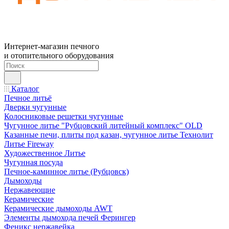
Интернет-магазин печного
и отопительного оборудования
Каталог
Печное литьё
Дверки чугунные
Колосниковые решетки чугунные
Чугунное литье "Рубцовский литейный комплекс" OLD
Казанные печи, плиты под казан, чугунное литье Технолит
Литье Fireway
Художественное Литье
Чугунная посуда
Печное-каминное литье (Рубцовск)
Дымоходы
Нержавеющие
Керамические
Керамические дымоходы AWT
Элементы дымохода печей Ферингер
Феникс нержавейка