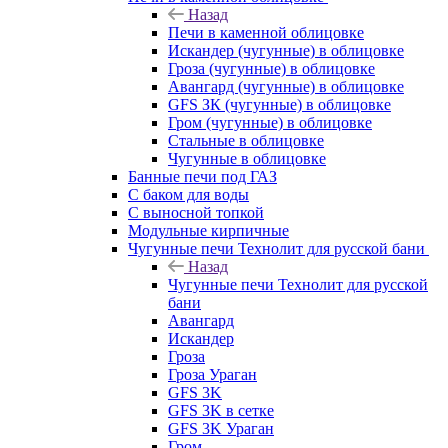
Назад
Печи в каменной облицовке
Искандер (чугунные) в облицовке
Гроза (чугунные) в облицовке
Авангард (чугунные) в облицовке
GFS ЗК (чугунные) в облицовке
Гром (чугунные) в облицовке
Стальные в облицовке
Чугунные в облицовке
Банные печи под ГАЗ
С баком для воды
С выносной топкой
Модульные кирпичные
Чугунные печи Технолит для русской бани
Назад
Чугунные печи Технолит для русской
бани
Авангард
Искандер
Гроза
Гроза Ураган
GFS 3K
GFS 3K в сетке
GFS 3K Ураган
Гром