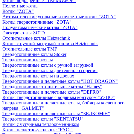
Котлы водогрейные "ТЕРМОФОР"
Пеллетные котлы
Котлы "ZOTA"
Автоматические угольные и пеллетные котлы "ZOTA"
Котлы твердотопливные "ZOTA"
Полуавтоматические котлы "ZOTA"
Электрокотлы ZOTA
Отопительные котлы Heiztechnik
Котлы с ручной загрузкой топлива Heiztechnik
Отопительные котлы TMF
Твердотопливные котлы Stoker
Твердотопливные котлы
Твердотопливные котлы с ручной загрузкой
Твердотопливные котлы длительного горения
Твердотопливные котлы на дровах
Твердотопливные и пеллетные котлы "HOT DRAGON"
Твердотопливные отопительные котлы "Flames"
Твердотопливные и пеллетные котлы "DEFRO"
Котлы твердотопливные с водяным контуром "УЗПО"
Твердотопливные и пеллетные котлы, бойлеры косвенного
нагрева "GALMET"
Твердотопливные и пеллетные котлы "БЕЛКОМiН"
Твердотопливные котлы "KENTATSU"
Котлы с чугунным теплообменником
Котлы пеллетно-угольные "FACI"