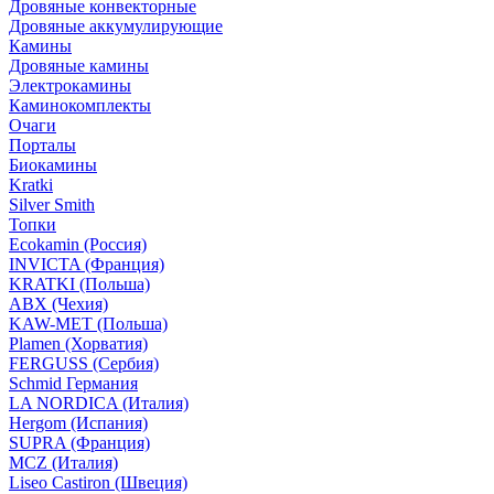
Дровяные конвекторные
Дровяные аккумулирующие
Камины
Дровяные камины
Электрокамины
Каминокомплекты
Очаги
Порталы
Биокамины
Kratki
Silver Smith
Топки
Ecokamin (Россия)
INVICTA (Франция)
KRATKI (Польша)
ABX (Чехия)
KAW-MET (Польша)
Plamen (Хорватия)
FERGUSS (Сербия)
Schmid Германия
LA NORDICA (Италия)
Hergom (Испания)
SUPRA (Франция)
MCZ (Италия)
Liseo Castiron (Швеция)