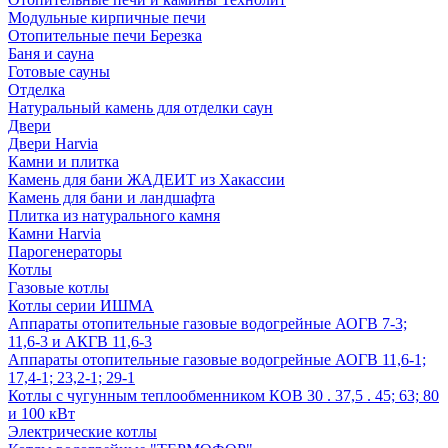
Модульные кирпичные печи
Отопительные печи Березка
Баня и сауна
Готовые сауны
Отделка
Натуральный камень для отделки саун
Двери
Двери Harvia
Камни и плитка
Камень для бани ЖАДЕИТ из Хакассии
Камень для бани и ландшафта
Плитка из натурального камня
Камни Harvia
Парогенераторы
Котлы
Газовые котлы
Котлы серии ИШМА
Аппараты отопительные газовые водогрейные АОГВ 7-3;
11,6-3 и АКГВ 11,6-3
Аппараты отопительные газовые водогрейные АОГВ 11,6-1;
17,4-1; 23,2-1; 29-1
Котлы с чугунным теплообменником КОВ 30 . 37,5 . 45; 63; 80
и 100 кВт
Электрические котлы