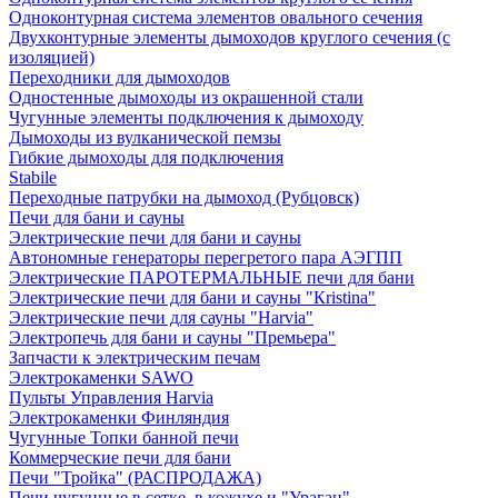
Одноконтурная система элементов овального сечения
Двухконтурные элементы дымоходов круглого сечения (с
изоляцией)
Переходники для дымоходов
Одностенные дымоходы из окрашенной стали
Чугунные элементы подключения к дымоходу
Дымоходы из вулканической пемзы
Гибкие дымоходы для подключения
Stabile
Переходные патрубки на дымоход (Рубцовск)
Печи для бани и сауны
Электрические печи для бани и сауны
Автономные генераторы перегретого пара АЭГПП
Электрические ПАРОТЕРМАЛЬНЫЕ печи для бани
Электрические печи для бани и сауны "Кristina"
Электрические печи для сауны "Harvia"
Электропечь для бани и сауны "Премьера"
Запчасти к электрическим печам
Электрокаменки SAWO
Пульты Управления Harvia
Электрокаменки Финляндия
Чугунные Топки банной печи
Коммерческие печи для бани
Печи "Тройка" (РАСПРОДАЖА)
Печи чугунные в сетке, в кожухе и "Ураган"