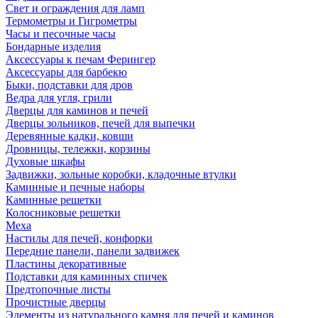
Свет и ограждения для ламп
Термометры и Гигрометры
Часы и песочные часы
Бондарные изделия
Аксессуары к печам Ферингер
Аксессуары для барбекю
Быки, подставки для дров
Ведра для угля, грили
Дверцы для каминов и печей
Дверцы зольников, печей для выпечки
Деревянные кадки, ковши
Дровницы, тележки, корзины
Духовые шкафы
Задвижки, зольные коробки, кладочные втулки
Каминные и печные наборы
Каминные решетки
Колосниковые решетки
Меха
Настилы для печей, конфорки
Передние панели, панели задвижек
Пластины декоративные
Подставки для каминных спичек
Предтопочные листы
Прочистные дверцы
Элементы из натурального камня для печей и каминов