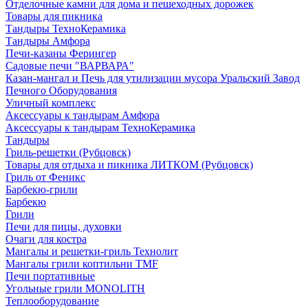
Отделочные камни для дома и пешеходных дорожек
Товары для пикника
Тандыры ТехноКерамика
Тандыры Амфора
Печи-казаны Ферингер
Садовые печи "ВАРВАРА"
Казан-мангал и Печь для утилизации мусора Уральский Завод
Печного Оборудования
Уличный комплекс
Аксессуары к тандырам Амфора
Аксессуары к тандырам ТехноКерамика
Тандыры
Гриль-решетки (Рубцовск)
Товары для отдыха и пикника ЛИТКОМ (Рубцовск)
Гриль от Феникс
Барбекю-грили
Барбекю
Грили
Печи для пицы, духовки
Очаги для костра
Мангалы и решетки-гриль Технолит
Мангалы грили коптильни TMF
Печи портативные
Угольные грили MONOLITH
Теплооборудование