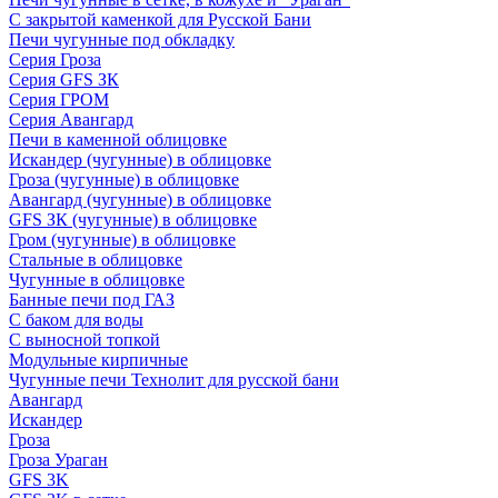
С закрытой каменкой для Русской Бани
Печи чугунные под обкладку
Серия Гроза
Серия GFS ЗК
Серия ГРОМ
Серия Авангард
Печи в каменной облицовке
Искандер (чугунные) в облицовке
Гроза (чугунные) в облицовке
Авангард (чугунные) в облицовке
GFS ЗК (чугунные) в облицовке
Гром (чугунные) в облицовке
Стальные в облицовке
Чугунные в облицовке
Банные печи под ГАЗ
С баком для воды
С выносной топкой
Модульные кирпичные
Чугунные печи Технолит для русской бани
Авангард
Искандер
Гроза
Гроза Ураган
GFS 3K