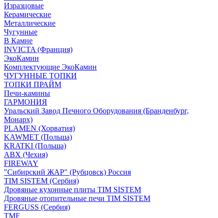
Изразцовые
Керамические
Металлические
Чугунные
В Камне
INVICTA (Франция)
ЭкоКамин
Комплектующие ЭкоКамин
ЧУГУННЫЕ ТОПКИ
ТОПКИ ПРАЙМ
Печи-камины
ГАРМОНИЯ
Уральский Завод Печного Оборудования (Бранденбург,
Монарх)
PLAMEN (Хорватия)
KAWMET (Польша)
KRATKI (Польша)
ABX (Чехия)
FIREWAY
"Сибирский ЖАР" (Рубцовск) Россия
TIM SISTEM (Сербия)
Дровяные кухонные плиты TIM SISTEM
Дровяные отопительные печи TIM SISTEM
FERGUSS (Сербия)
TMF