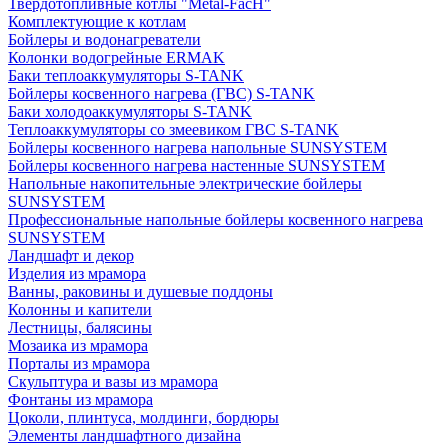
Твердотопливные котлы "Metal-FacH"
Комплектующие к котлам
Бойлеры и водонагреватели
Колонки водогрейные ERMAK
Баки теплоаккумуляторы S-TANK
Бойлеры косвенного нагрева (ГВС) S-TANK
Баки холодоаккумуляторы S-TANK
Теплоаккумуляторы со змеевиком ГВС S-TANK
Бойлеры косвенного нагрева напольные SUNSYSTEM
Бойлеры косвенного нагрева настенные SUNSYSTEM
Напольные накопительные электрические бойлеры
SUNSYSTEM
Профессиональные напольные бойлеры косвенного нагрева
SUNSYSTEM
Ландшафт и декор
Изделия из мрамора
Ванны, раковины и душевые поддоны
Колонны и капители
Лестницы, балясины
Мозаика из мрамора
Порталы из мрамора
Скульптура и вазы из мрамора
Фонтаны из мрамора
Цоколи, плинтуса, молдинги, бордюры
Элементы ландшафтного дизайна