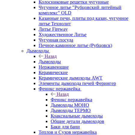
Колосниковые решетки чугунные
Чугунное литье "Рубцовский литейный
комплекс" OLD
Казанные печи, плиты под казан, чугунное
литье Технолит
Литье Fireway
Художественное Литье
Чугунная посуда
Печное-каминное литье (Рубцовск)
Дымоходы
Назад
Дымоходы
Нержавеющие
Керамические
Керамические дымоходы AWT
Элементы дымохода печей Ферингер
Феникс нержавейка
Назад
Феникс нержавейка
Дымоходы МОНО
Дымоходы ТЕРМО
Коаксиальные дымоходы
Общие детали дымоходов
Баки для бани
Теплов и Сухов нержавейка