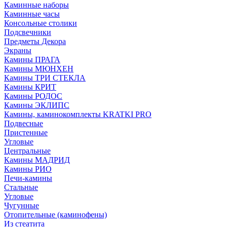
Каминные наборы
Каминные часы
Консольные столики
Подсвечники
Предметы Декора
Экраны
Камины ПРАГА
Камины МЮНХЕН
Камины ТРИ СТЕКЛА
Камины КРИТ
Камины РОДОС
Камины ЭКЛИПС
Камины, каминокомплекты KRATKI PRO
Подвесные
Пристенные
Угловые
Центральные
Камины МАДРИД
Камины РИО
Печи-камины
Стальные
Угловые
Чугунные
Отопительные (каминофены)
Из стеатита