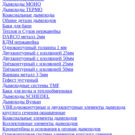
Дымоходы МОНО
Дымоходы ТЕРМО
Коаксиальные дымоходы
Общие детали дымоходов
Баки для бани
Теплов и Сухов нержавейка
DARCO металл 2мм
КДМ нержавейка
Одноконтурный толщина 1 мм
Двухконтурный с изоляцией 25мм
Двухконтурный с изоляцией 50мм
Трёхконтурный с изоляцией 25мм
Трёхконтурный с изоляцией 50мм
Варвара металл 3,5мм
Гефест чугунный
Дымоходные системы TMF
Баки для воды и теплообменники
Дымоходы SCHIEDEL
Дымоходы Вулкан
VBR:одноконтурные и двухконтурные элементы дымохода
круглого сечения окрашенные
Коаксиальные элементы дымоходов
Коллективные элементы дымоходов
Кронштейны и основания к опорам дымоходов
Одноконтурная система элементов круглого сечения