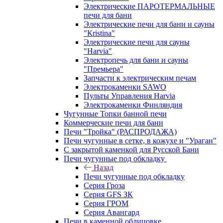
Электрические ПАРОТЕРМАЛЬНЫЕ
печи для бани
Электрические печи для бани и сауны
"Кristina"
Электрические печи для сауны
"Harvia"
Электропечь для бани и сауны
"Премьера"
Запчасти к электрическим печам
Электрокаменки SAWO
Пульты Управления Harvia
Электрокаменки Финляндия
Чугунные Топки банной печи
Коммерческие печи для бани
Печи "Тройка" (РАСПРОДАЖА)
Печи чугунные в сетке, в кожухе и "Ураган"
С закрытой каменкой для Русской Бани
Печи чугунные под обкладку
Назад
Печи чугунные под обкладку
Серия Гроза
Серия GFS ЗК
Серия ГРОМ
Серия Авангард
Печи в каменной облицовке