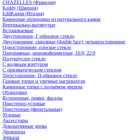
CHAZELLES (Франция)
Keddy (Швеция)
EdilKamin (Италия)
Каминные облицовки из натурального камня
Вертикально-вытянутые
Встраиваемые
Двусторонние, Г-образное стекло
Двусторонние, сквозные (double face), четырехсторонние
Односторонние, плоское стекло
Панорамные, широкоформатные, 16:9, 22:9
Полукруглое стекло
С водяным контуром
С призматическим стеклом
Трехсторонние, П-образное стекло
Газовые топки и уличные нагреватели
Каминные топки с подъёмом дверцы
Облицовки
Встроенные, рамки, фасады
Пристенно-угловые
Пристенные (фронтальные)
Угловые
Аксессуары
Декоративные дрова
Дровницы
Зеркала