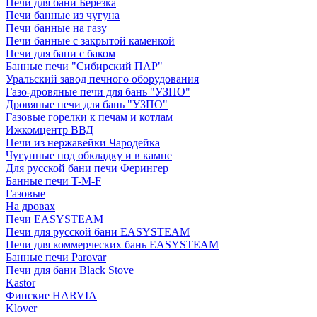
Печи для бани Березка
Печи банные из чугуна
Печи банные на газу
Печи банные с закрытой каменкой
Печи для бани с баком
Банные печи "Сибирский ПАР"
Уральский завод печного оборудования
Газо-дровяные печи для бань "УЗПО"
Дровяные печи для бань "УЗПО"
Газовые горелки к печам и котлам
Ижкомцентр ВВД
Печи из нержавейки Чародейка
Чугунные под обкладку и в камне
Для русской бани печи Ферингер
Банные печи T-M-F
Газовые
На дровах
Печи EASYSTEAM
Печи для русской бани EASYSTEAM
Печи для коммерческих бань EASYSTEAM
Банные печи Parovar
Печи для бани Black Stove
Kastor
Финские HARVIA
Klover