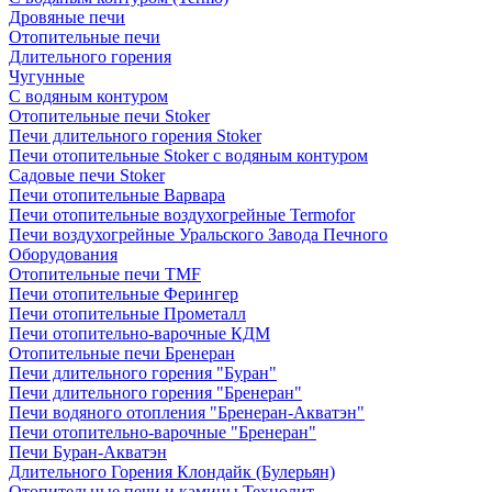
Дровяные печи
Отопительные печи
Длительного горения
Чугунные
C водяным контуром
Отопительные печи Stoker
Печи длительного горения Stoker
Печи отопительные Stoker с водяным контуром
Садовые печи Stoker
Печи отопительные Варвара
Печи отопительные воздухогрейные Termofor
Печи воздухогрейные Уральского Завода Печного
Оборудования
Отопительные печи TMF
Печи отопительные Ферингер
Печи отопительные Прометалл
Печи отопительно-варочные КДМ
Отопительные печи Бренеран
Печи длительного горения "Буран"
Печи длительного горения "Бренеран"
Печи водяного отопления "Бренеран-Акватэн"
Печи отопительно-варочные "Бренеран"
Печи Буран-Акватэн
Длительного Горения Клондайк (Булерьян)
Отопительные печи и камины Технолит