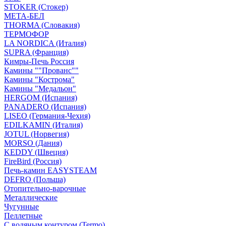
STOKER (Стокер)
МЕТА-БЕЛ
THORMA (Словакия)
ТЕРМОФОР
LA NORDICA (Италия)
SUPRA (Франция)
Кимры-Печь Россия
Камины ""Прованс""
Камины "Кострома"
Камины "Медальон"
HERGOM (Испания)
PANADERO (Испания)
LISEO (Германия-Чехия)
EDILKAMIN (Италия)
JOTUL (Норвегия)
MORSO (Дания)
KEDDY (Швеция)
FireBird (Россия)
Печь-камин EASYSTEAM
DEFRO (Польша)
Отопительно-варочные
Металлические
Чугунные
Пеллетные
С водяным контуром (Termo)