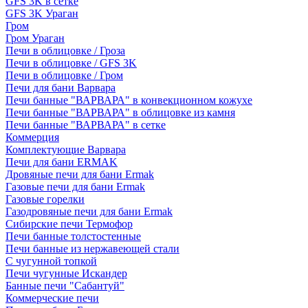
GFS 3K в сетке
GFS 3K Ураган
Гром
Гром Ураган
Печи в облицовке / Гроза
Печи в облицовке / GFS 3K
Печи в облицовке / Гром
Печи для бани Варвара
Печи банные "ВАРВАРА" в конвекционном кожухе
Печи банные "ВАРВАРА" в облицовке из камня
Печи банные "ВАРВАРА" в сетке
Коммерция
Комплектующие Варвара
Печи для бани ERMAK
Дровяные печи для бани Ermak
Газовые печи для бани Ermak
Газовые горелки
Газодровяные печи для бани Ermak
Сибирские печи Термофор
Печи банные толстостенные
Печи банные из нержавеющей стали
С чугунной топкой
Печи чугунные Искандер
Банные печи "Сабантуй"
Коммерческие печи