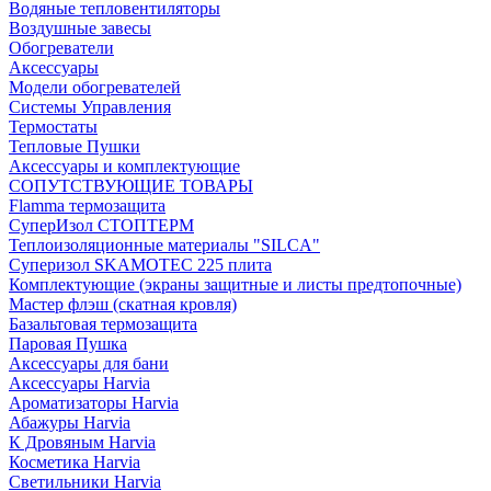
Водяные тепловентиляторы
Воздушные завесы
Обогреватели
Аксессуары
Модели обогревателей
Системы Управления
Термостаты
Тепловые Пушки
Аксессуары и комплектующие
СОПУТСТВУЮЩИЕ ТОВАРЫ
Flamma термозащита
СуперИзол СТОПТЕРМ
Теплоизоляционные материалы "SILCA"
Суперизол SKAMOTEC 225 плита
Комплектующие (экраны защитные и листы предтопочные)
Мастер флэш (скатная кровля)
Базальтовая термозащита
Паровая Пушка
Аксессуары для бани
Аксессуары Harvia
Ароматизаторы Harvia
Абажуры Harvia
К Дровяным Harvia
Косметика Harvia
Светильники Harvia