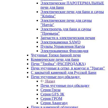
Электрические ПАРОТЕРМАЛЬНЫЕ
печи для бани
Электрические печи для бани и сауны
"Кristina"
Электрические печи для сауны
"Harvia"
Электропечь для бани и сауны
"Премьера"
Запчасти к электрическим печам
Электрокаменки SAWO
Пульты Управления Harvia
Электрокаменки Финляндия
Чугунные Топки банной печи
Коммерческие печи для бани
Печи "Тройка" (РАСПРОДАЖА)
Печи чугунные в сетке, в кожухе и "Ураган"
С закрытой каменкой для Русской Бани
Печи чугунные под обкладку
Назад
Печи чугунные под обкладку
Серия Гроза
Серия GFS ЗК
Серия ГРОМ
Серия Авангард
Печи в каменной облицовке