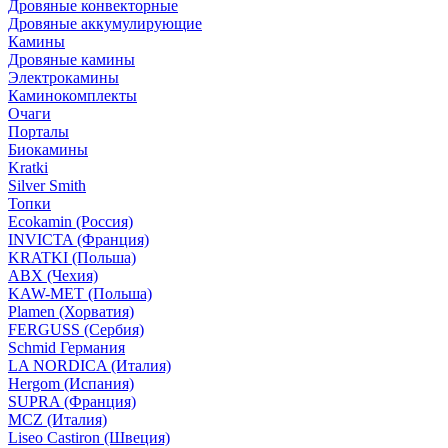
Дровяные конвекторные
Дровяные аккумулирующие
Камины
Дровяные камины
Электрокамины
Каминокомплекты
Очаги
Порталы
Биокамины
Kratki
Silver Smith
Топки
Ecokamin (Россия)
INVICTA (Франция)
KRATKI (Польша)
ABX (Чехия)
KAW-MET (Польша)
Plamen (Хорватия)
FERGUSS (Сербия)
Schmid Германия
LA NORDICA (Италия)
Hergom (Испания)
SUPRA (Франция)
MCZ (Италия)
Liseo Castiron (Швеция)