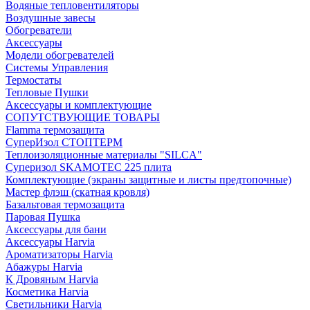
Водяные тепловентиляторы
Воздушные завесы
Обогреватели
Аксессуары
Модели обогревателей
Системы Управления
Термостаты
Тепловые Пушки
Аксессуары и комплектующие
СОПУТСТВУЮЩИЕ ТОВАРЫ
Flamma термозащита
СуперИзол СТОПТЕРМ
Теплоизоляционные материалы "SILCA"
Суперизол SKAMOTEC 225 плита
Комплектующие (экраны защитные и листы предтопочные)
Мастер флэш (скатная кровля)
Базальтовая термозащита
Паровая Пушка
Аксессуары для бани
Аксессуары Harvia
Ароматизаторы Harvia
Абажуры Harvia
К Дровяным Harvia
Косметика Harvia
Светильники Harvia