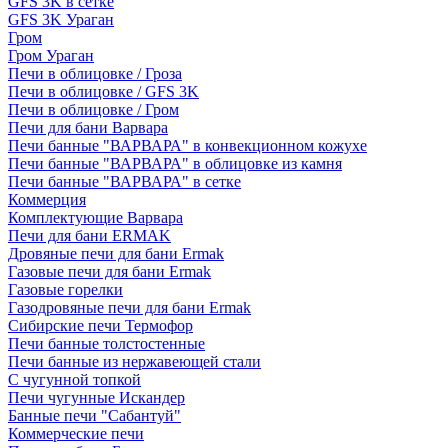
GFS 3K в сетке
GFS 3K Ураган
Гром
Гром Ураган
Печи в облицовке / Гроза
Печи в облицовке / GFS 3K
Печи в облицовке / Гром
Печи для бани Варвара
Печи банные "ВАРВАРА" в конвекционном кожухе
Печи банные "ВАРВАРА" в облицовке из камня
Печи банные "ВАРВАРА" в сетке
Коммерция
Комплектующие Варвара
Печи для бани ERMAK
Дровяные печи для бани Ermak
Газовые печи для бани Ermak
Газовые горелки
Газодровяные печи для бани Ermak
Сибирские печи Термофор
Печи банные толстостенные
Печи банные из нержавеющей стали
С чугунной топкой
Печи чугунные Искандер
Банные печи "Сабантуй"
Коммерческие печи