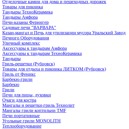
Отделочные камни для дома и пешеходных дорожек
Товары для пикника
Тандыры ТехноКерамика
Тандыры Амфора
Печи-казаны Ферингер
Садовые печи "ВАРВАРА"
Казан-мангал и Печь для утилизации мусора Уральский Завод
Печного Оборудования
Уличный комплекс
Аксессуары к тандырам Амфора
Аксессуары к тандырам ТехноКерамика
Тандыры
Гриль-решетки (Рубцовск)
Товары для отдыха и пикника ЛИТКОМ (Рубцовск)
Гриль от Феникс
Барбекю-грили
Барбекю
Грили
Печи для пицы, духовки
Очаги для костра
Мангалы и решетки-гриль Технолит
Мангалы грили коптильни TMF
Печи портативные
Угольные грили MONOLITH
Теплооборудование