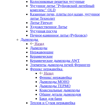
Колосниковые решетки чугунные
Чугунное литье "Рубцовский литейный
комплекс" OLD
Казанные печи, плиты под казан, чугунное
литье Технолит
Литье Fireway
Художественное Литье
Чугунная посуда
Печное-каминное литье (Рубцовск)
Дымоходы
Назад
Дымоходы
Нержавеющие
Керамические
Керамические дымоходы AWT
Элементы дымохода печей Ферингер
Феникс нержавейка
Назад
Феникс нержавейка
Дымоходы МОНО
Дымоходы ТЕРМО
Коаксиальные дымоходы
Общие детали дымоходов
Баки для бани
Теплов и Сухов нержавейка