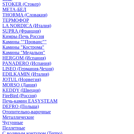
STOKER (Стокер)
МЕТА-БЕЛ
THORMA (Словакия)
ТЕРМОФОР
LA NORDICA (Италия)
SUPRA (Франция)
Кимры-Печь Россия
Камины ""Прованс""
Камины "Кострома"
Камины "Медальон"
HERGOM (Испания)
PANADERO (Испания)
LISEO (Германия-Чехия)
EDILKAMIN (Италия)
JOTUL (Норвегия)
MORSO (Дания)
KEDDY (Швеция)
FireBird (Россия)
Печь-камин EASYSTEAM
DEFRO (Польша)
Отопительно-варочные
Металлические
Чугунные
Пеллетные
С водяным контуром (Termo)