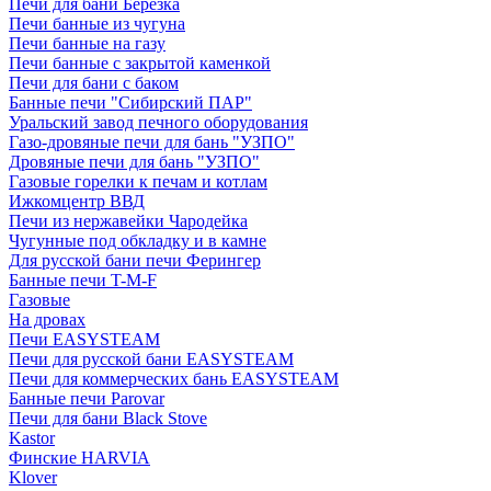
Печи для бани Березка
Печи банные из чугуна
Печи банные на газу
Печи банные с закрытой каменкой
Печи для бани с баком
Банные печи "Сибирский ПАР"
Уральский завод печного оборудования
Газо-дровяные печи для бань "УЗПО"
Дровяные печи для бань "УЗПО"
Газовые горелки к печам и котлам
Ижкомцентр ВВД
Печи из нержавейки Чародейка
Чугунные под обкладку и в камне
Для русской бани печи Ферингер
Банные печи T-M-F
Газовые
На дровах
Печи EASYSTEAM
Печи для русской бани EASYSTEAM
Печи для коммерческих бань EASYSTEAM
Банные печи Parovar
Печи для бани Black Stove
Kastor
Финские HARVIA
Klover