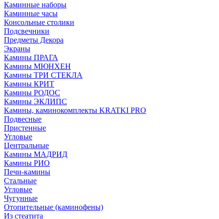
Каминные наборы
Каминные часы
Консольные столики
Подсвечники
Предметы Декора
Экраны
Камины ПРАГА
Камины МЮНХЕН
Камины ТРИ СТЕКЛА
Камины КРИТ
Камины РОДОС
Камины ЭКЛИПС
Камины, каминокомплекты KRATKI PRO
Подвесные
Пристенные
Угловые
Центральные
Камины МАДРИД
Камины РИО
Печи-камины
Стальные
Угловые
Чугунные
Отопительные (каминофены)
Из стеатита