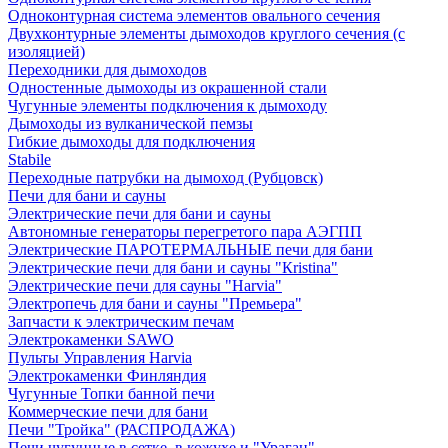
Одноконтурная система элементов овального сечения
Двухконтурные элементы дымоходов круглого сечения (с
изоляцией)
Переходники для дымоходов
Одностенные дымоходы из окрашенной стали
Чугунные элементы подключения к дымоходу
Дымоходы из вулканической пемзы
Гибкие дымоходы для подключения
Stabile
Переходные патрубки на дымоход (Рубцовск)
Печи для бани и сауны
Электрические печи для бани и сауны
Автономные генераторы перегретого пара АЭГПП
Электрические ПАРОТЕРМАЛЬНЫЕ печи для бани
Электрические печи для бани и сауны "Кristina"
Электрические печи для сауны "Harvia"
Электропечь для бани и сауны "Премьера"
Запчасти к электрическим печам
Электрокаменки SAWO
Пульты Управления Harvia
Электрокаменки Финляндия
Чугунные Топки банной печи
Коммерческие печи для бани
Печи "Тройка" (РАСПРОДАЖА)
Печи чугунные в сетке, в кожухе и "Ураган"