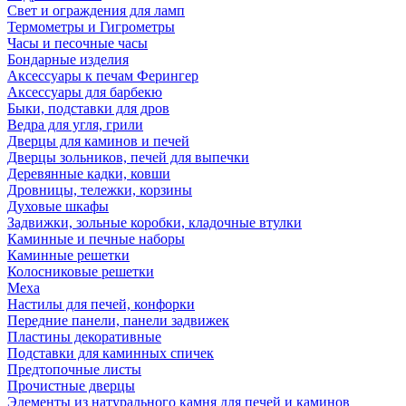
Свет и ограждения для ламп
Термометры и Гигрометры
Часы и песочные часы
Бондарные изделия
Аксессуары к печам Ферингер
Аксессуары для барбекю
Быки, подставки для дров
Ведра для угля, грили
Дверцы для каминов и печей
Дверцы зольников, печей для выпечки
Деревянные кадки, ковши
Дровницы, тележки, корзины
Духовые шкафы
Задвижки, зольные коробки, кладочные втулки
Каминные и печные наборы
Каминные решетки
Колосниковые решетки
Меха
Настилы для печей, конфорки
Передние панели, панели задвижек
Пластины декоративные
Подставки для каминных спичек
Предтопочные листы
Прочистные дверцы
Элементы из натурального камня для печей и каминов