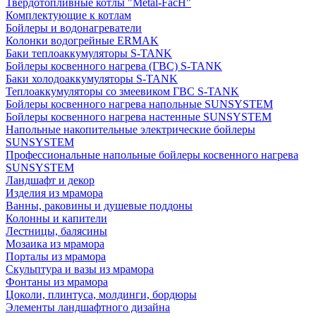
Твердотопливные котлы "Metal-FacH"
Комплектующие к котлам
Бойлеры и водонагреватели
Колонки водогрейные ERMAK
Баки теплоаккумуляторы S-TANK
Бойлеры косвенного нагрева (ГВС) S-TANK
Баки холодоаккумуляторы S-TANK
Теплоаккумуляторы со змеевиком ГВС S-TANK
Бойлеры косвенного нагрева напольные SUNSYSTEM
Бойлеры косвенного нагрева настенные SUNSYSTEM
Напольные накопительные электрические бойлеры
SUNSYSTEM
Профессиональные напольные бойлеры косвенного нагрева
SUNSYSTEM
Ландшафт и декор
Изделия из мрамора
Ванны, раковины и душевые поддоны
Колонны и капители
Лестницы, балясины
Мозаика из мрамора
Порталы из мрамора
Скульптура и вазы из мрамора
Фонтаны из мрамора
Цоколи, плинтуса, молдинги, бордюры
Элементы ландшафтного дизайна