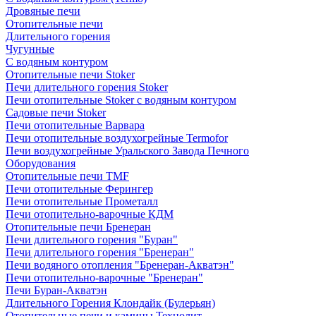
Дровяные печи
Отопительные печи
Длительного горения
Чугунные
C водяным контуром
Отопительные печи Stoker
Печи длительного горения Stoker
Печи отопительные Stoker с водяным контуром
Садовые печи Stoker
Печи отопительные Варвара
Печи отопительные воздухогрейные Termofor
Печи воздухогрейные Уральского Завода Печного
Оборудования
Отопительные печи TMF
Печи отопительные Ферингер
Печи отопительные Прометалл
Печи отопительно-варочные КДМ
Отопительные печи Бренеран
Печи длительного горения "Буран"
Печи длительного горения "Бренеран"
Печи водяного отопления "Бренеран-Акватэн"
Печи отопительно-варочные "Бренеран"
Печи Буран-Акватэн
Длительного Горения Клондайк (Булерьян)
Отопительные печи и камины Технолит