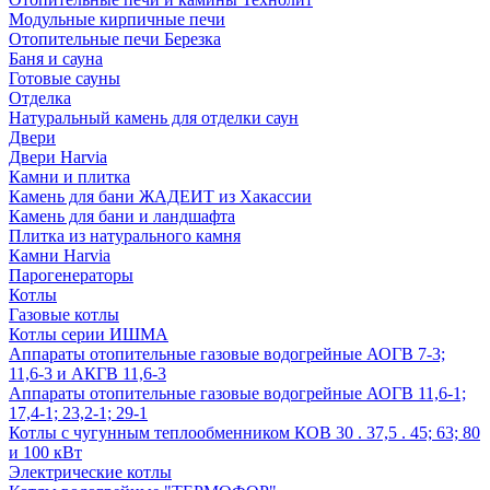
Модульные кирпичные печи
Отопительные печи Березка
Баня и сауна
Готовые сауны
Отделка
Натуральный камень для отделки саун
Двери
Двери Harvia
Камни и плитка
Камень для бани ЖАДЕИТ из Хакассии
Камень для бани и ландшафта
Плитка из натурального камня
Камни Harvia
Парогенераторы
Котлы
Газовые котлы
Котлы серии ИШМА
Аппараты отопительные газовые водогрейные АОГВ 7-3;
11,6-3 и АКГВ 11,6-3
Аппараты отопительные газовые водогрейные АОГВ 11,6-1;
17,4-1; 23,2-1; 29-1
Котлы с чугунным теплообменником КОВ 30 . 37,5 . 45; 63; 80
и 100 кВт
Электрические котлы