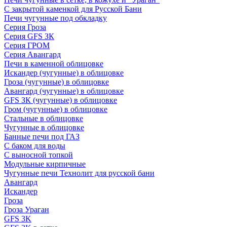
С закрытой каменкой для Русской Бани
Печи чугунные под обкладку
Серия Гроза
Серия GFS ЗК
Серия ГРОМ
Серия Авангард
Печи в каменной облицовке
Искандер (чугунные) в облицовке
Гроза (чугунные) в облицовке
Авангард (чугунные) в облицовке
GFS ЗК (чугунные) в облицовке
Гром (чугунные) в облицовке
Стальные в облицовке
Чугунные в облицовке
Банные печи под ГАЗ
С баком для воды
С выносной топкой
Модульные кирпичные
Чугунные печи Технолит для русской бани
Авангард
Искандер
Гроза
Гроза Ураган
GFS 3K