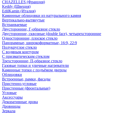
CHAZELLES (Франция)
Keddy (Швеция)
EdilKamin (Италия)
Каминные облицовки из натурального камня
Вертикально-вытянутые
Встраиваемые
Двусторонние, Г-образное стекло
Двусторонние, сквозные (double face), четырехсторонние
Односторонние, плоское стекло
Панорамные, широкоформатные, 16:9, 22:9
Полукруглое стекло
С водяным контуром
С призматическим стеклом
Трехсторонние, П-образное стекло
Газовые топки и уличные нагреватели
Каминные топки с подъёмом дверцы
Облицовки
Встроенные, рамки, фасады
Пристенно-угловые
Пристенные (фронтальные)
Угловые
Аксессуары
Декоративные дрова
Дровницы
Зеркала