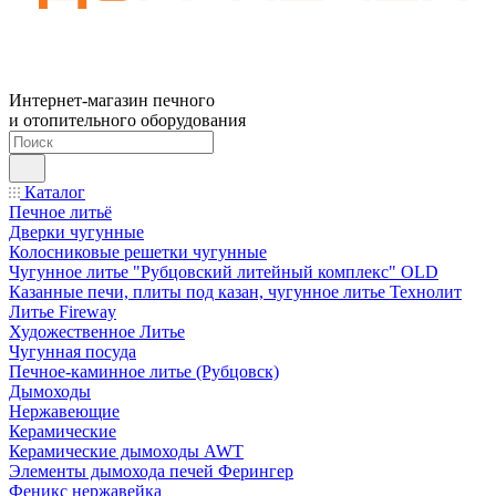
Интернет-магазин печного
и отопительного оборудования
Каталог
Печное литьё
Дверки чугунные
Колосниковые решетки чугунные
Чугунное литье "Рубцовский литейный комплекс" OLD
Казанные печи, плиты под казан, чугунное литье Технолит
Литье Fireway
Художественное Литье
Чугунная посуда
Печное-каминное литье (Рубцовск)
Дымоходы
Нержавеющие
Керамические
Керамические дымоходы AWT
Элементы дымохода печей Ферингер
Феникс нержавейка