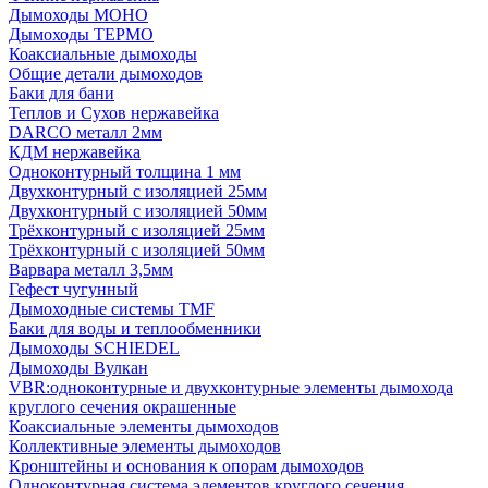
Дымоходы МОНО
Дымоходы ТЕРМО
Коаксиальные дымоходы
Общие детали дымоходов
Баки для бани
Теплов и Сухов нержавейка
DARCO металл 2мм
КДМ нержавейка
Одноконтурный толщина 1 мм
Двухконтурный с изоляцией 25мм
Двухконтурный с изоляцией 50мм
Трёхконтурный с изоляцией 25мм
Трёхконтурный с изоляцией 50мм
Варвара металл 3,5мм
Гефест чугунный
Дымоходные системы TMF
Баки для воды и теплообменники
Дымоходы SCHIEDEL
Дымоходы Вулкан
VBR:одноконтурные и двухконтурные элементы дымохода
круглого сечения окрашенные
Коаксиальные элементы дымоходов
Коллективные элементы дымоходов
Кронштейны и основания к опорам дымоходов
Одноконтурная система элементов круглого сечения