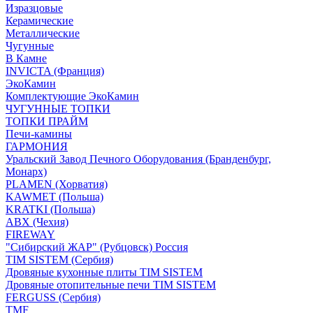
Изразцовые
Керамические
Металлические
Чугунные
В Камне
INVICTA (Франция)
ЭкоКамин
Комплектующие ЭкоКамин
ЧУГУННЫЕ ТОПКИ
ТОПКИ ПРАЙМ
Печи-камины
ГАРМОНИЯ
Уральский Завод Печного Оборудования (Бранденбург,
Монарх)
PLAMEN (Хорватия)
KAWMET (Польша)
KRATKI (Польша)
ABX (Чехия)
FIREWAY
"Сибирский ЖАР" (Рубцовск) Россия
TIM SISTEM (Сербия)
Дровяные кухонные плиты TIM SISTEM
Дровяные отопительные печи TIM SISTEM
FERGUSS (Сербия)
TMF