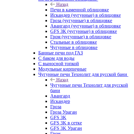
Назад
Печи в каменной облицовке
Искандер (чугунные) в облицовке
Гроза (чугунные) в облицовке
Авангард (чугунные) в облицовке
GFS ЗК (чугунные) в облицовке
Гром (чугунные) в облицовке
Стальные в облицовке
Чугунные в облицовке
Банные печи под ГАЗ
С баком для воды
С выносной топкой
Модульные кирпичные
Чугунные печи Технолит для русской бани
Назад
Чугунные печи Технолит для русской
бани
Авангард
Искандер
Гроза
Гроза Ураган
GFS 3K
GFS 3K в сетке
GFS 3K Ураган
Гром