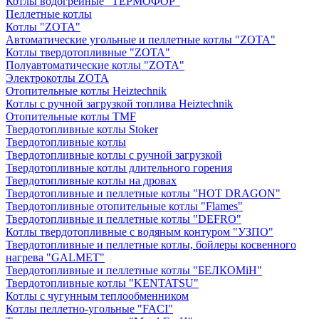
Котлы водогрейные "ТЕРМОФОР"
Пеллетные котлы
Котлы "ZOTA"
Автоматические угольные и пеллетные котлы "ZOTA"
Котлы твердотопливные "ZOTA"
Полуавтоматические котлы "ZOTA"
Электрокотлы ZOTA
Отопительные котлы Heiztechnik
Котлы с ручной загрузкой топлива Heiztechnik
Отопительные котлы TMF
Твердотопливные котлы Stoker
Твердотопливные котлы
Твердотопливные котлы с ручной загрузкой
Твердотопливные котлы длительного горения
Твердотопливные котлы на дровах
Твердотопливные и пеллетные котлы "HOT DRAGON"
Твердотопливные отопительные котлы "Flames"
Твердотопливные и пеллетные котлы "DEFRO"
Котлы твердотопливные с водяным контуром "УЗПО"
Твердотопливные и пеллетные котлы, бойлеры косвенного
нагрева "GALMET"
Твердотопливные и пеллетные котлы "БЕЛКОМiН"
Твердотопливные котлы "KENTATSU"
Котлы с чугунным теплообменником
Котлы пеллетно-угольные "FACI"