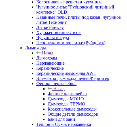
Колосниковые решетки чугунные
Чугунное литье "Рубцовский литейный
комплекс" OLD
Казанные печи, плиты под казан, чугунное
литье Технолит
Литье Fireway
Художественное Литье
Чугунная посуда
Печное-каминное литье (Рубцовск)
Дымоходы
Назад
Дымоходы
Нержавеющие
Керамические
Керамические дымоходы AWT
Элементы дымохода печей Ферингер
Феникс нержавейка
Назад
Феникс нержавейка
Дымоходы МОНО
Дымоходы ТЕРМО
Коаксиальные дымоходы
Общие детали дымоходов
Баки для бани
Теплов и Сухов нержавейка