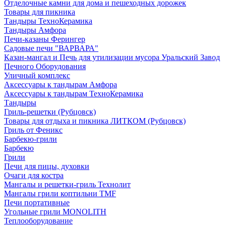
Отделочные камни для дома и пешеходных дорожек
Товары для пикника
Тандыры ТехноКерамика
Тандыры Амфора
Печи-казаны Ферингер
Садовые печи "ВАРВАРА"
Казан-мангал и Печь для утилизации мусора Уральский Завод
Печного Оборудования
Уличный комплекс
Аксессуары к тандырам Амфора
Аксессуары к тандырам ТехноКерамика
Тандыры
Гриль-решетки (Рубцовск)
Товары для отдыха и пикника ЛИТКОМ (Рубцовск)
Гриль от Феникс
Барбекю-грили
Барбекю
Грили
Печи для пицы, духовки
Очаги для костра
Мангалы и решетки-гриль Технолит
Мангалы грили коптильни TMF
Печи портативные
Угольные грили MONOLITH
Теплооборудование