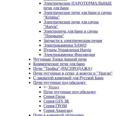
Электрические ПАРОТЕРМАЛЬНЫЕ
печи для бани
Электрические печи для бани и сауны
"Кristina"
Электрические печи для сауны
"Harvia"
Электропечь для бани и сауны
"Премьера"
Запчасти к электрическим печам
Электрокаменки SAWO
Пульты Управления Harvia
Электрокаменки Финляндия
Чугунные Топки банной печи
Коммерческие печи для бани
Печи "Тройка" (РАСПРОДАЖА)
Печи чугунные в сетке, в кожухе и "Ураган"
С закрытой каменкой для Русской Бани
Печи чугунные под обкладку
Назад
Печи чугунные под обкладку
Серия Гроза
Серия GFS ЗК
Серия ГРОМ
Серия Авангард
Печи в каменной облицовке