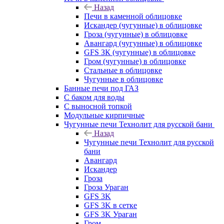
Назад
Печи в каменной облицовке
Искандер (чугунные) в облицовке
Гроза (чугунные) в облицовке
Авангард (чугунные) в облицовке
GFS ЗК (чугунные) в облицовке
Гром (чугунные) в облицовке
Стальные в облицовке
Чугунные в облицовке
Банные печи под ГАЗ
С баком для воды
С выносной топкой
Модульные кирпичные
Чугунные печи Технолит для русской бани
Назад
Чугунные печи Технолит для русской
бани
Авангард
Искандер
Гроза
Гроза Ураган
GFS 3K
GFS 3K в сетке
GFS 3K Ураган
Гром