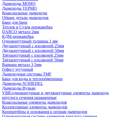
Дымоходы МОНО
Дымоходы ТЕРМО
Коаксиальные дымоходы
Общие детали дымоходов
Баки для бани
Теплов и Сухов нержавейка
DARCO металл 2мм
КДМ нержавейка
Одноконтурный толщина 1 мм
Двухконтурный с изоляцией 25мм
Двухконтурный с изоляцией 50мм
Трёхконтурный с изоляцией 25мм
Трёхконтурный с изоляцией 50мм
Варвара металл 3,5мм
Гефест чугунный
Дымоходные системы TMF
Баки для воды и теплообменники
Дымоходы SCHIEDEL
Дымоходы Вулкан
VBR:одноконтурные и двухконтурные элементы дымохода
круглого сечения окрашенные
Коаксиальные элементы дымоходов
Коллективные элементы дымоходов
Кронштейны и основания к опорам дымоходов
Одноконтурная система элементов круглого сечения