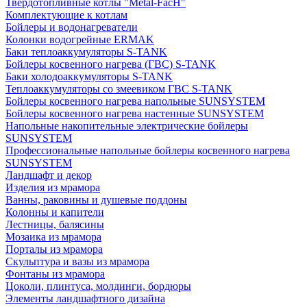
Твердотопливные котлы "Metal-FacH"
Комплектующие к котлам
Бойлеры и водонагреватели
Колонки водогрейные ERMAK
Баки теплоаккумуляторы S-TANK
Бойлеры косвенного нагрева (ГВС) S-TANK
Баки холодоаккумуляторы S-TANK
Теплоаккумуляторы со змеевиком ГВС S-TANK
Бойлеры косвенного нагрева напольные SUNSYSTEM
Бойлеры косвенного нагрева настенные SUNSYSTEM
Напольные накопительные электрические бойлеры
SUNSYSTEM
Профессиональные напольные бойлеры косвенного нагрева
SUNSYSTEM
Ландшафт и декор
Изделия из мрамора
Ванны, раковины и душевые поддоны
Колонны и капители
Лестницы, балясины
Мозаика из мрамора
Порталы из мрамора
Скульптура и вазы из мрамора
Фонтаны из мрамора
Цоколи, плинтуса, молдинги, бордюры
Элементы ландшафтного дизайна