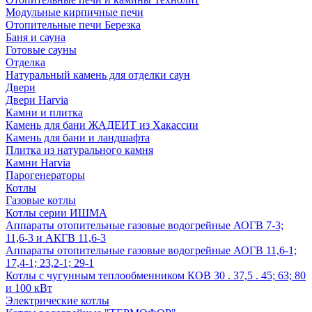
Модульные кирпичные печи
Отопительные печи Березка
Баня и сауна
Готовые сауны
Отделка
Натуральный камень для отделки саун
Двери
Двери Harvia
Камни и плитка
Камень для бани ЖАДЕИТ из Хакассии
Камень для бани и ландшафта
Плитка из натурального камня
Камни Harvia
Парогенераторы
Котлы
Газовые котлы
Котлы серии ИШМА
Аппараты отопительные газовые водогрейные АОГВ 7-3;
11,6-3 и АКГВ 11,6-3
Аппараты отопительные газовые водогрейные АОГВ 11,6-1;
17,4-1; 23,2-1; 29-1
Котлы с чугунным теплообменником КОВ 30 . 37,5 . 45; 63; 80
и 100 кВт
Электрические котлы