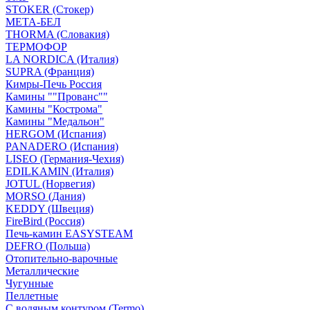
STOKER (Стокер)
МЕТА-БЕЛ
THORMA (Словакия)
ТЕРМОФОР
LA NORDICA (Италия)
SUPRA (Франция)
Кимры-Печь Россия
Камины ""Прованс""
Камины "Кострома"
Камины "Медальон"
HERGOM (Испания)
PANADERO (Испания)
LISEO (Германия-Чехия)
EDILKAMIN (Италия)
JOTUL (Норвегия)
MORSO (Дания)
KEDDY (Швеция)
FireBird (Россия)
Печь-камин EASYSTEAM
DEFRO (Польша)
Отопительно-варочные
Металлические
Чугунные
Пеллетные
С водяным контуром (Termo)