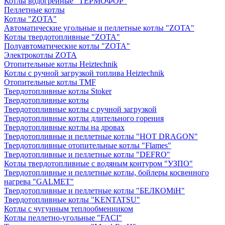
Котлы водогрейные "ТЕРМОФОР"
Пеллетные котлы
Котлы "ZOTA"
Автоматические угольные и пеллетные котлы "ZOTA"
Котлы твердотопливные "ZOTA"
Полуавтоматические котлы "ZOTA"
Электрокотлы ZOTA
Отопительные котлы Heiztechnik
Котлы с ручной загрузкой топлива Heiztechnik
Отопительные котлы TMF
Твердотопливные котлы Stoker
Твердотопливные котлы
Твердотопливные котлы с ручной загрузкой
Твердотопливные котлы длительного горения
Твердотопливные котлы на дровах
Твердотопливные и пеллетные котлы "HOT DRAGON"
Твердотопливные отопительные котлы "Flames"
Твердотопливные и пеллетные котлы "DEFRO"
Котлы твердотопливные с водяным контуром "УЗПО"
Твердотопливные и пеллетные котлы, бойлеры косвенного
нагрева "GALMET"
Твердотопливные и пеллетные котлы "БЕЛКОМiН"
Твердотопливные котлы "KENTATSU"
Котлы с чугунным теплообменником
Котлы пеллетно-угольные "FACI"