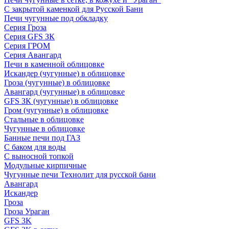
С закрытой каменкой для Русской Бани
Печи чугунные под обкладку
Серия Гроза
Серия GFS ЗК
Серия ГРОМ
Серия Авангард
Печи в каменной облицовке
Искандер (чугунные) в облицовке
Гроза (чугунные) в облицовке
Авангард (чугунные) в облицовке
GFS ЗК (чугунные) в облицовке
Гром (чугунные) в облицовке
Стальные в облицовке
Чугунные в облицовке
Банные печи под ГАЗ
С баком для воды
С выносной топкой
Модульные кирпичные
Чугунные печи Технолит для русской бани
Авангард
Искандер
Гроза
Гроза Ураган
GFS 3K