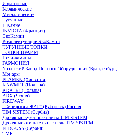
Изразцовые
Керамические
Металлические
Чугунные
В Камне
INVICTA (Франция)
ЭкоКамин
Комплектующие ЭкоКамин
ЧУГУННЫЕ ТОПКИ
ТОПКИ ПРАЙМ
Печи-камины
ГАРМОНИЯ
Уральский Завод Печного Оборудования (Бранденбург,
Монарх)
PLAMEN (Хорватия)
KAWMET (Польша)
KRATKI (Польша)
ABX (Чехия)
FIREWAY
"Сибирский ЖАР" (Рубцовск) Россия
TIM SISTEM (Сербия)
Дровяные кухонные плиты TIM SISTEM
Дровяные отопительные печи TIM SISTEM
FERGUSS (Сербия)
TMF