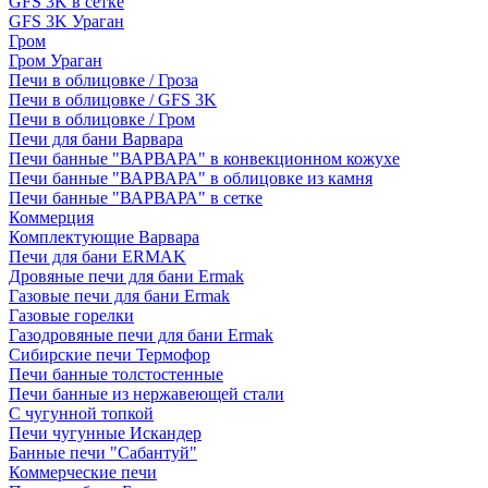
GFS 3K в сетке
GFS 3K Ураган
Гром
Гром Ураган
Печи в облицовке / Гроза
Печи в облицовке / GFS 3K
Печи в облицовке / Гром
Печи для бани Варвара
Печи банные "ВАРВАРА" в конвекционном кожухе
Печи банные "ВАРВАРА" в облицовке из камня
Печи банные "ВАРВАРА" в сетке
Коммерция
Комплектующие Варвара
Печи для бани ERMAK
Дровяные печи для бани Ermak
Газовые печи для бани Ermak
Газовые горелки
Газодровяные печи для бани Ermak
Сибирские печи Термофор
Печи банные толстостенные
Печи банные из нержавеющей стали
С чугунной топкой
Печи чугунные Искандер
Банные печи "Сабантуй"
Коммерческие печи