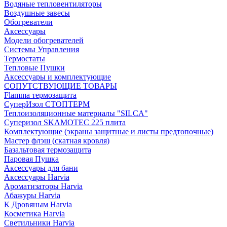
Водяные тепловентиляторы
Воздушные завесы
Обогреватели
Аксессуары
Модели обогревателей
Системы Управления
Термостаты
Тепловые Пушки
Аксессуары и комплектующие
СОПУТСТВУЮЩИЕ ТОВАРЫ
Flamma термозащита
СуперИзол СТОПТЕРМ
Теплоизоляционные материалы "SILCA"
Суперизол SKAMOTEC 225 плита
Комплектующие (экраны защитные и листы предтопочные)
Мастер флэш (скатная кровля)
Базальтовая термозащита
Паровая Пушка
Аксессуары для бани
Аксессуары Harvia
Ароматизаторы Harvia
Абажуры Harvia
К Дровяным Harvia
Косметика Harvia
Светильники Harvia