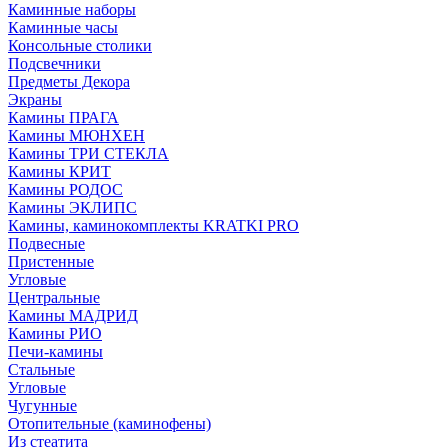
Каминные наборы
Каминные часы
Консольные столики
Подсвечники
Предметы Декора
Экраны
Камины ПРАГА
Камины МЮНХЕН
Камины ТРИ СТЕКЛА
Камины КРИТ
Камины РОДОС
Камины ЭКЛИПС
Камины, каминокомплекты KRATKI PRO
Подвесные
Пристенные
Угловые
Центральные
Камины МАДРИД
Камины РИО
Печи-камины
Стальные
Угловые
Чугунные
Отопительные (каминофены)
Из стеатита