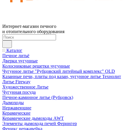
Интернет-магазин печного
и отопительного оборудования
Каталог
Печное литьё
Дверки чугунные
Колосниковые решетки чугунные
Чугунное литье "Рубцовский литейный комплекс" OLD
Казанные печи, плиты под казан, чугунное литье Технолит
Литье Fireway
Художественное Литье
Чугунная посуда
Печное-каминное литье (Рубцовск)
Дымоходы
Нержавеющие
Керамические
Керамические дымоходы AWT
Элементы дымохода печей Ферингер
Феникс нержавейка