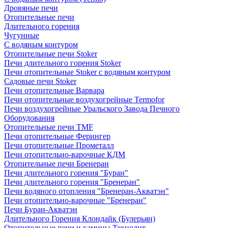
Дровяные печи
Отопительные печи
Длительного горения
Чугунные
C водяным контуром
Отопительные печи Stoker
Печи длительного горения Stoker
Печи отопительные Stoker с водяным контуром
Садовые печи Stoker
Печи отопительные Варвара
Печи отопительные воздухогрейные Termofor
Печи воздухогрейные Уральского Завода Печного
Оборудования
Отопительные печи TMF
Печи отопительные Ферингер
Печи отопительные Прометалл
Печи отопительно-варочные КДМ
Отопительные печи Бренеран
Печи длительного горения "Буран"
Печи длительного горения "Бренеран"
Печи водяного отопления "Бренеран-Акватэн"
Печи отопительно-варочные "Бренеран"
Печи Буран-Акватэн
Длительного Горения Клондайк (Булерьян)
Отопительные печи и камины Технолит