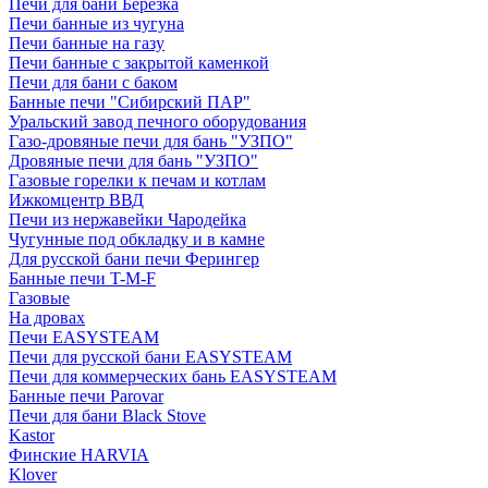
Печи для бани Березка
Печи банные из чугуна
Печи банные на газу
Печи банные с закрытой каменкой
Печи для бани с баком
Банные печи "Сибирский ПАР"
Уральский завод печного оборудования
Газо-дровяные печи для бань "УЗПО"
Дровяные печи для бань "УЗПО"
Газовые горелки к печам и котлам
Ижкомцентр ВВД
Печи из нержавейки Чародейка
Чугунные под обкладку и в камне
Для русской бани печи Ферингер
Банные печи T-M-F
Газовые
На дровах
Печи EASYSTEAM
Печи для русской бани EASYSTEAM
Печи для коммерческих бань EASYSTEAM
Банные печи Parovar
Печи для бани Black Stove
Kastor
Финские HARVIA
Klover