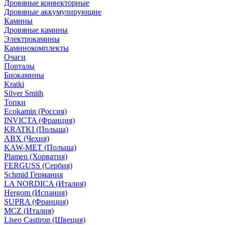
Дровяные конвекторные
Дровяные аккумулирующие
Камины
Дровяные камины
Электрокамины
Каминокомплекты
Очаги
Порталы
Биокамины
Kratki
Silver Smith
Топки
Ecokamin (Россия)
INVICTA (Франция)
KRATKI (Польша)
ABX (Чехия)
KAW-MET (Польша)
Plamen (Хорватия)
FERGUSS (Сербия)
Schmid Германия
LA NORDICA (Италия)
Hergom (Испания)
SUPRA (Франция)
MCZ (Италия)
Liseo Castiron (Швеция)