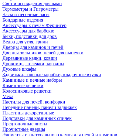
Свет и ограждения для ламп
Термометры и Гигрометры
Часы и песочные часы
Бондарные изделия
Аксессуары к печам Ферингер
Аксессуары для барбекю
Быки, подставки для дров
Ведра для угля, грили
Дверцы для каминов и печей
Дверцы зольников, печей для выпечки
Деревянные кадки, ковши
Дровницы, тележки, корзины
Духовые шкафы
Задвижки, зольные коробки, кладочные втулки
Каминные и печные наборы
Каминные решетки
Колосниковые решетки
Меха
Настилы для печей, конфорки
Передние панели, панели задвижек
Пластины декоративные
Подставки для каминных спичек
Предтопочные листы
Прочистные дверцы
Элементы из натурального камня для печей и каминов