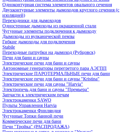
Одноконтурная система элементов овального сечения
Двухконтурные элементы дымоходов круглого сечения (с
изоляцией)
Переходники для дымоходов
Одностенные дымоходы из окрашенной стали
Чугунные элементы подключения к дымоходу
Дымоходы из вулканической пемзы
Гибкие дымоходы для подключения
Stabile
Переходные патрубки на дымоход (Рубцовск)
Печи для бани и сауны
Электрические печи для бани и сауны
Автономные генераторы перегретого пара АЭГПП
Электрические ПАРОТЕРМАЛЬНЫЕ печи для бани
Электрические печи для бани и сауны "Кristina"
Электрические печи для сауны "Harvia"
Электропечь для бани и сауны "Премьера"
Запчасти к электрическим печам
Электрокаменки SAWO
Пульты Управления Harvia
Электрокаменки Финляндия
Чугунные Топки банной печи
Коммерческие печи для бани
Печи "Тройка" (РАСПРОДАЖА)
Печи чугунные в сетке, в кожухе и "Ураган"