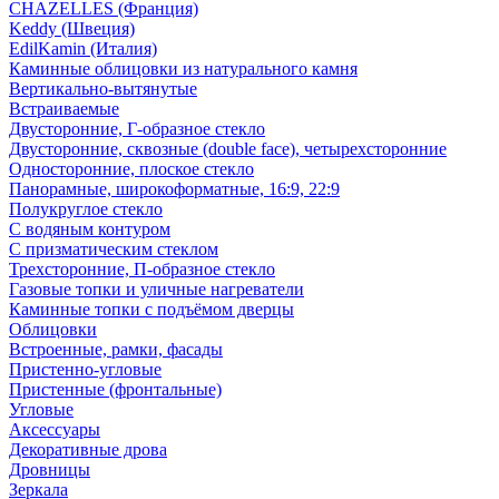
CHAZELLES (Франция)
Keddy (Швеция)
EdilKamin (Италия)
Каминные облицовки из натурального камня
Вертикально-вытянутые
Встраиваемые
Двусторонние, Г-образное стекло
Двусторонние, сквозные (double face), четырехсторонние
Односторонние, плоское стекло
Панорамные, широкоформатные, 16:9, 22:9
Полукруглое стекло
С водяным контуром
С призматическим стеклом
Трехсторонние, П-образное стекло
Газовые топки и уличные нагреватели
Каминные топки с подъёмом дверцы
Облицовки
Встроенные, рамки, фасады
Пристенно-угловые
Пристенные (фронтальные)
Угловые
Аксессуары
Декоративные дрова
Дровницы
Зеркала