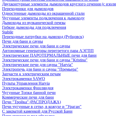
Двухконтурные элементы дымоходов круглого сечения (с изол
Переходники для дымоходов
Одностенные дымоходы из окрашенной стали
Чугунные элементы подключения к дымоходу
Дымоходы из вулканической пемзы
Гибкие дымоходы для подключения
Stabile
Переходные патрубки на дымоход (Рубцовск)
Печи для бани и сауны
Электрические печи для бани и сауны
Автономные генераторы перегретого пара АЭГПП
Электрические ПАРОТЕРМАЛЬНЫЕ печи для бани
Электрические печи для бани и сауны "Кristina"
Электрические печи для сауны "Harvia"
Электропечь для бани и сауны "Премьера"
Запчасти к электрическим печам
Электрокаменки SAWO
Пульты Управления Harvia
Электрокаменки Финляндия
Чугунные Топки банной печи
Коммерческие печи для бани
Печи "Тройка" (РАСПРОДАЖА)
Печи чугунные в сетке, в кожухе и "Ураган"
С закрытой каменкой для Русской Бани
Печи чугунные под обкладку