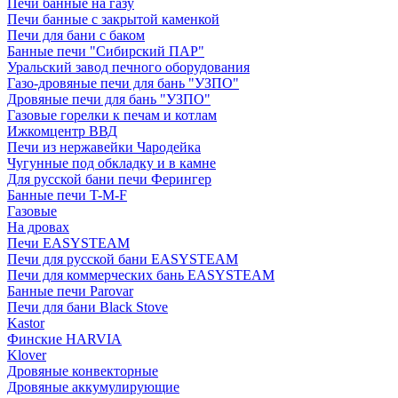
Печи банные на газу
Печи банные с закрытой каменкой
Печи для бани с баком
Банные печи "Сибирский ПАР"
Уральский завод печного оборудования
Газо-дровяные печи для бань "УЗПО"
Дровяные печи для бань "УЗПО"
Газовые горелки к печам и котлам
Ижкомцентр ВВД
Печи из нержавейки Чародейка
Чугунные под обкладку и в камне
Для русской бани печи Ферингер
Банные печи T-M-F
Газовые
На дровах
Печи EASYSTEAM
Печи для русской бани EASYSTEAM
Печи для коммерческих бань EASYSTEAM
Банные печи Parovar
Печи для бани Black Stove
Kastor
Финские HARVIA
Klover
Дровяные конвекторные
Дровяные аккумулирующие