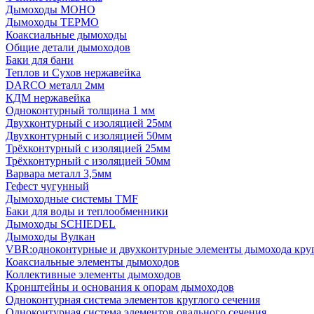
Дымоходы МОНО
Дымоходы ТЕРМО
Коаксиальные дымоходы
Общие детали дымоходов
Баки для бани
Теплов и Сухов нержавейка
DARCO металл 2мм
КДМ нержавейка
Одноконтурный толщина 1 мм
Двухконтурный с изоляцией 25мм
Двухконтурный с изоляцией 50мм
Трёхконтурный с изоляцией 25мм
Трёхконтурный с изоляцией 50мм
Варвара металл 3,5мм
Гефест чугунный
Дымоходные системы TMF
Баки для воды и теплообменники
Дымоходы SCHIEDEL
Дымоходы Вулкан
VBR:одноконтурные и двухконтурные элементы дымохода кру
Коаксиальные элементы дымоходов
Коллективные элементы дымоходов
Кронштейны и основания к опорам дымоходов
Одноконтурная система элементов круглого сечения
Одноконтурная система элементов овального сечения