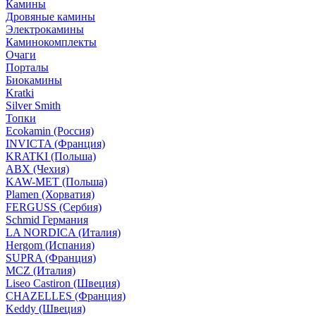
Камины
Дровяные камины
Электрокамины
Каминокомплекты
Очаги
Порталы
Биокамины
Kratki
Silver Smith
Топки
Ecokamin (Россия)
INVICTA (Франция)
KRATKI (Польша)
ABX (Чехия)
KAW-MET (Польша)
Plamen (Хорватия)
FERGUSS (Сербия)
Schmid Германия
LA NORDICA (Италия)
Hergom (Испания)
SUPRA (Франция)
MCZ (Италия)
Liseo Castiron (Швеция)
CHAZELLES (Франция)
Keddy (Швеция)