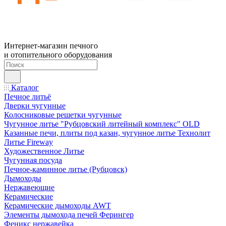
Интернет-магазин печного
и отопительного оборудования
Каталог
Печное литьё
Дверки чугунные
Колосниковые решетки чугунные
Чугунное литье "Рубцовский литейный комплекс" OLD
Казанные печи, плиты под казан, чугунное литье Технолит
Литье Fireway
Художественное Литье
Чугунная посуда
Печное-каминное литье (Рубцовск)
Дымоходы
Нержавеющие
Керамические
Керамические дымоходы AWT
Элементы дымохода печей Ферингер
Феникс нержавейка