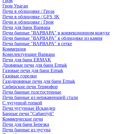
Гром
Гром Ураган
Печи в облицовке / Гроза
Печи в облицовке / GFS 3K
Печи в облицовке / Гром
Печи для бани Варвара
Печи банные "ВАРВАРА" в конвекционном кожухе
Печи банные "ВАРВАРА" в облицовке из камня
Печи банные "ВАРВАРА" в сетке
Коммерция
Комплектующие Варвара
Печи для бани ERMAK
Дровяные печи для бани Ermak
Газовые печи для бани Ermak
Газовые горелки
Газодровяные печи для бани Ermak
Сибирские печи Термофор
Печи банные толстостенные
Печи банные из нержавеющей стали
С чугунной топкой
Печи чугунные Искандер
Банные печи "Сабантуй"
Коммерческие печи
Печи для бани Березка
Печи банные из чугуна