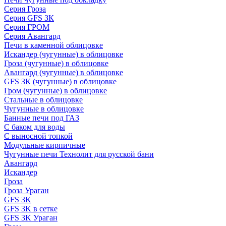
Серия Гроза
Серия GFS ЗК
Серия ГРОМ
Серия Авангард
Печи в каменной облицовке
Искандер (чугунные) в облицовке
Гроза (чугунные) в облицовке
Авангард (чугунные) в облицовке
GFS ЗК (чугунные) в облицовке
Гром (чугунные) в облицовке
Стальные в облицовке
Чугунные в облицовке
Банные печи под ГАЗ
С баком для воды
С выносной топкой
Модульные кирпичные
Чугунные печи Технолит для русской бани
Авангард
Искандер
Гроза
Гроза Ураган
GFS 3K
GFS 3K в сетке
GFS 3K Ураган