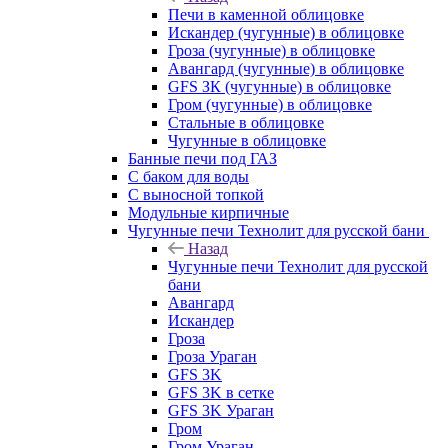
Печи в каменной облицовке
Искандер (чугунные) в облицовке
Гроза (чугунные) в облицовке
Авангард (чугунные) в облицовке
GFS ЗК (чугунные) в облицовке
Гром (чугунные) в облицовке
Стальные в облицовке
Чугунные в облицовке
Банные печи под ГАЗ
С баком для воды
С выносной топкой
Модульные кирпичные
Чугунные печи Технолит для русской бани
Назад
Чугунные печи Технолит для русской
бани
Авангард
Искандер
Гроза
Гроза Ураган
GFS 3K
GFS 3K в сетке
GFS 3K Ураган
Гром
Гром Ураган