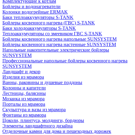
Комплектующие к котлам
Бойлеры и водонагреватели
Колонки водогрейные ERMAK
Баки теплоаккумуляторы S-TANK
Бойлеры косвенного нагрева (ГВС) S-TANK
Баки холодоаккумуляторы S-TANK
Теплоаккумуляторы со змеевиком ГВС S-TANK
Бойлеры косвенного нагрева напольные SUNSYSTEM
Бойлеры косвенного нагрева настенные SUNSYSTEM
Напольные накопительные электрические бойлеры
SUNSYSTEM
Профессиональные напольные бойлеры косвенного нагрева
SUNSYSTEM
Ландшафт и декор
Изделия из мрамора
Ванны, раковины и душевые поддоны
Колонны и капители
Лестницы, балясины
Мозаика из мрамора
Порталы из мрамора
Скульптура и вазы из мрамора
Фонтаны из мрамора
Цоколи, плинтуса, молдинги, бордюры
Элементы ландшафтного дизайна
Отделочные камни для дома и пешеходных дорожек