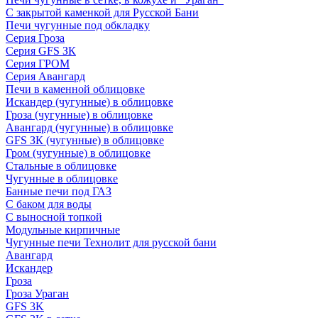
С закрытой каменкой для Русской Бани
Печи чугунные под обкладку
Серия Гроза
Серия GFS ЗК
Серия ГРОМ
Серия Авангард
Печи в каменной облицовке
Искандер (чугунные) в облицовке
Гроза (чугунные) в облицовке
Авангард (чугунные) в облицовке
GFS ЗК (чугунные) в облицовке
Гром (чугунные) в облицовке
Стальные в облицовке
Чугунные в облицовке
Банные печи под ГАЗ
С баком для воды
С выносной топкой
Модульные кирпичные
Чугунные печи Технолит для русской бани
Авангард
Искандер
Гроза
Гроза Ураган
GFS 3K