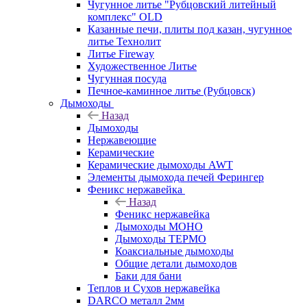
Чугунное литье "Рубцовский литейный
комплекс" OLD
Казанные печи, плиты под казан, чугунное
литье Технолит
Литье Fireway
Художественное Литье
Чугунная посуда
Печное-каминное литье (Рубцовск)
Дымоходы
Назад
Дымоходы
Нержавеющие
Керамические
Керамические дымоходы AWT
Элементы дымохода печей Ферингер
Феникс нержавейка
Назад
Феникс нержавейка
Дымоходы МОНО
Дымоходы ТЕРМО
Коаксиальные дымоходы
Общие детали дымоходов
Баки для бани
Теплов и Сухов нержавейка
DARCO металл 2мм