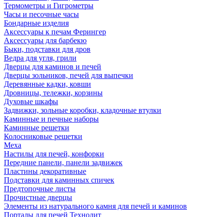
Термометры и Гигрометры
Часы и песочные часы
Бондарные изделия
Аксессуары к печам Ферингер
Аксессуары для барбекю
Быки, подставки для дров
Ведра для угля, грили
Дверцы для каминов и печей
Дверцы зольников, печей для выпечки
Деревянные кадки, ковши
Дровницы, тележки, корзины
Духовые шкафы
Задвижки, зольные коробки, кладочные втулки
Каминные и печные наборы
Каминные решетки
Колосниковые решетки
Меха
Настилы для печей, конфорки
Передние панели, панели задвижек
Пластины декоративные
Подставки для каминных спичек
Предтопочные листы
Прочистные дверцы
Элементы из натурального камня для печей и каминов
Порталы для печей Технолит