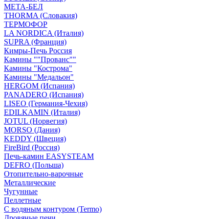
МЕТА-БЕЛ
THORMA (Словакия)
ТЕРМОФОР
LA NORDICA (Италия)
SUPRA (Франция)
Кимры-Печь Россия
Камины ""Прованс""
Камины "Кострома"
Камины "Медальон"
HERGOM (Испания)
PANADERO (Испания)
LISEO (Германия-Чехия)
EDILKAMIN (Италия)
JOTUL (Норвегия)
MORSO (Дания)
KEDDY (Швеция)
FireBird (Россия)
Печь-камин EASYSTEAM
DEFRO (Польша)
Отопительно-варочные
Металлические
Чугунные
Пеллетные
С водяным контуром (Termo)
Дровяные печи