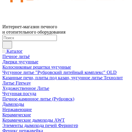
Интернет-магазин печного
и отопительного оборудования
Каталог
Печное литьё
Дверки чугунные
Колосниковые решетки чугунные
Чугунное литье "Рубцовский литейный комплекс" OLD
Казанные печи, плиты под казан, чугунное литье Технолит
Литье Fireway
Художественное Литье
Чугунная посуда
Печное-каминное литье (Рубцовск)
Дымоходы
Нержавеющие
Керамические
Керамические дымоходы AWT
Элементы дымохода печей Ферингер
Феникс нержавейка