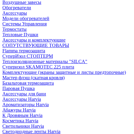
Воздушные завесы
Обогреватели
Аксессуары
Модели обогревателей
Системы Управления
Термостаты
Тепловые Пушки
Аксессуары и комплектующие
СОПУТСТВУЮЩИЕ ТОВАРЫ
Flamma термозащита
СуперИзол СТОПТЕРМ
Теплоизоляционные материалы "SILCA"
Суперизол SKAMOTEC 225 плита
Комплектующие (экраны защитные и листы предтопочные)
Мастер флэш (скатная кровля)
Базальтовая термозащита
Паровая Пушка
Аксессуары для бани
Аксессуары Harvia
Ароматизаторы Harvia
Абажуры Harvia
К Дровяным Harvia
Косметика Harvia
Светильники Harvia
Светодиодные ленты Harvia