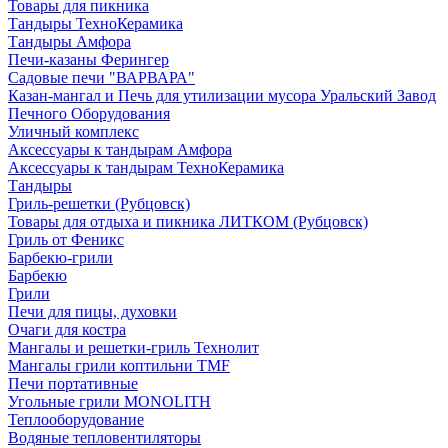
Товары для пикника
Тандыры ТехноКерамика
Тандыры Амфора
Печи-казаны Ферингер
Садовые печи "ВАРВАРА"
Казан-мангал и Печь для утилизации мусора Уральский Завод
Печного Оборудования
Уличный комплекс
Аксессуары к тандырам Амфора
Аксессуары к тандырам ТехноКерамика
Тандыры
Гриль-решетки (Рубцовск)
Товары для отдыха и пикника ЛИТКОМ (Рубцовск)
Гриль от Феникс
Барбекю-грили
Барбекю
Грили
Печи для пицы, духовки
Очаги для костра
Мангалы и решетки-гриль Технолит
Мангалы грили коптильни TMF
Печи портативные
Угольные грили MONOLITH
Теплооборудование
Водяные тепловентиляторы