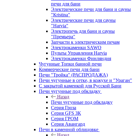
печи для бани
Электрические печи для бани и сауны
"Кristina"
Электрические печи для сауны
"Harvia"
Электропечь для бани и сауны
"Премьера"
Запчасти к электрическим печам
Электрокаменки SAWO
Пульты Управления Harvia
Электрокаменки Финляндия
Чугунные Топки банной печи
Коммерческие печи для бани
Печи "Тройка" (РАСПРОДАЖА)
Печи чугунные в сетке, в кожухе и "Ураган"
С закрытой каменкой для Русской Бани
Печи чугунные под обкладку
Назад
Печи чугунные под обкладку
Серия Гроза
Серия GFS ЗК
Серия ГРОМ
Серия Авангард
Печи в каменной облицовке
Назад