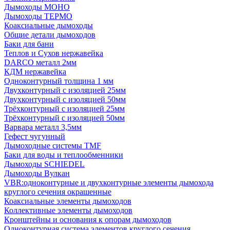
Дымоходы МОНО
Дымоходы ТЕРМО
Коаксиальные дымоходы
Общие детали дымоходов
Баки для бани
Теплов и Сухов нержавейка
DARCO металл 2мм
КДМ нержавейка
Одноконтурный толщина 1 мм
Двухконтурный с изоляцией 25мм
Двухконтурный с изоляцией 50мм
Трёхконтурный с изоляцией 25мм
Трёхконтурный с изоляцией 50мм
Варвара металл 3,5мм
Гефест чугунный
Дымоходные системы TMF
Баки для воды и теплообменники
Дымоходы SCHIEDEL
Дымоходы Вулкан
VBR:одноконтурные и двухконтурные элементы дымохода
круглого сечения окрашенные
Коаксиальные элементы дымоходов
Коллективные элементы дымоходов
Кронштейны и основания к опорам дымоходов
Одноконтурная система элементов круглого сечения