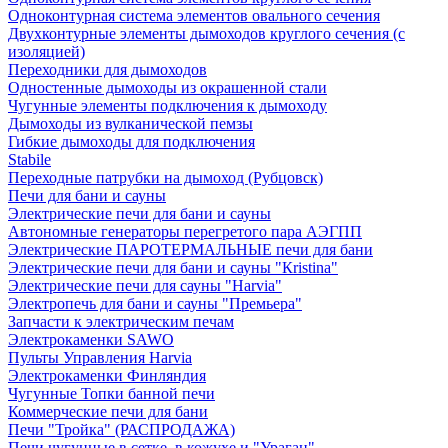
Одноконтурная система элементов овального сечения
Двухконтурные элементы дымоходов круглого сечения (с
изоляцией)
Переходники для дымоходов
Одностенные дымоходы из окрашенной стали
Чугунные элементы подключения к дымоходу
Дымоходы из вулканической пемзы
Гибкие дымоходы для подключения
Stabile
Переходные патрубки на дымоход (Рубцовск)
Печи для бани и сауны
Электрические печи для бани и сауны
Автономные генераторы перегретого пара АЭГПП
Электрические ПАРОТЕРМАЛЬНЫЕ печи для бани
Электрические печи для бани и сауны "Кristina"
Электрические печи для сауны "Harvia"
Электропечь для бани и сауны "Премьера"
Запчасти к электрическим печам
Электрокаменки SAWO
Пульты Управления Harvia
Электрокаменки Финляндия
Чугунные Топки банной печи
Коммерческие печи для бани
Печи "Тройка" (РАСПРОДАЖА)
Печи чугунные в сетке, в кожухе и "Ураган"