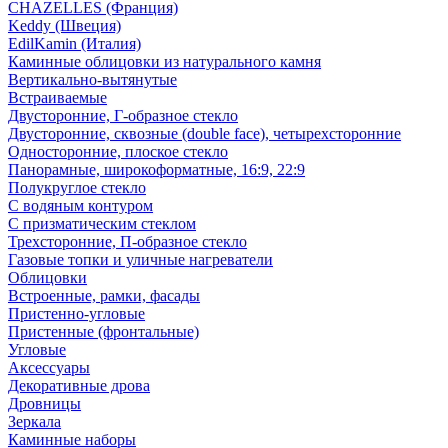
CHAZELLES (Франция)
Keddy (Швеция)
EdilKamin (Италия)
Каминные облицовки из натурального камня
Вертикально-вытянутые
Встраиваемые
Двусторонние, Г-образное стекло
Двусторонние, сквозные (double face), четырехсторонние
Односторонние, плоское стекло
Панорамные, широкоформатные, 16:9, 22:9
Полукруглое стекло
С водяным контуром
С призматическим стеклом
Трехсторонние, П-образное стекло
Газовые топки и уличные нагреватели
Облицовки
Встроенные, рамки, фасады
Пристенно-угловые
Пристенные (фронтальные)
Угловые
Аксессуары
Декоративные дрова
Дровницы
Зеркала
Каминные наборы