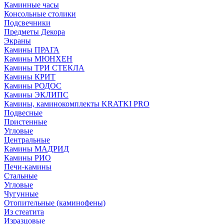
Каминные часы
Консольные столики
Подсвечники
Предметы Декора
Экраны
Камины ПРАГА
Камины МЮНХЕН
Камины ТРИ СТЕКЛА
Камины КРИТ
Камины РОДОС
Камины ЭКЛИПС
Камины, каминокомплекты KRATKI PRO
Подвесные
Пристенные
Угловые
Центральные
Камины МАДРИД
Камины РИО
Печи-камины
Стальные
Угловые
Чугунные
Отопительные (каминофены)
Из стеатита
Изразцовые