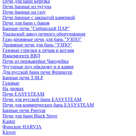
Печи для бани Березка
Печи банные из чугуна
Печи банные на газу
Печи банные с закрытой каменкой
Печи для бани с баком
Банные печи "Сибирский ПАР"
Уральский завод печного оборудования
Газо-дровяные печи для бань "УЗПО"
Дровяные печи для бань "УЗПО"
Газовые горелки к печам и котлам
Ижкомцентр ВВД
Печи из нержавейки Чародейка
Чугунные под обкладку и в камне
Для русской бани печи Ферингер
Банные печи T-M-F
Газовые
На дровах
Печи EASYSTEAM
Печи для русской бани EASYSTEAM
Печи для коммерческих бань EASYSTEAM
Банные печи Parovar
Печи для бани Black Stove
Kastor
Финские HARVIA
Klover