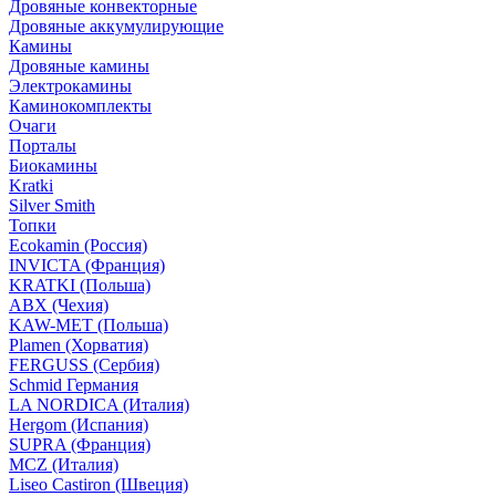
Дровяные конвекторные
Дровяные аккумулирующие
Камины
Дровяные камины
Электрокамины
Каминокомплекты
Очаги
Порталы
Биокамины
Kratki
Silver Smith
Топки
Ecokamin (Россия)
INVICTA (Франция)
KRATKI (Польша)
ABX (Чехия)
KAW-MET (Польша)
Plamen (Хорватия)
FERGUSS (Сербия)
Schmid Германия
LA NORDICA (Италия)
Hergom (Испания)
SUPRA (Франция)
MCZ (Италия)
Liseo Castiron (Швеция)