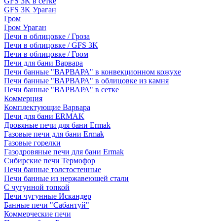
GFS 3K в сетке
GFS 3K Ураган
Гром
Гром Ураган
Печи в облицовке / Гроза
Печи в облицовке / GFS 3K
Печи в облицовке / Гром
Печи для бани Варвара
Печи банные "ВАРВАРА" в конвекционном кожухе
Печи банные "ВАРВАРА" в облицовке из камня
Печи банные "ВАРВАРА" в сетке
Коммерция
Комплектующие Варвара
Печи для бани ERMAK
Дровяные печи для бани Ermak
Газовые печи для бани Ermak
Газовые горелки
Газодровяные печи для бани Ermak
Сибирские печи Термофор
Печи банные толстостенные
Печи банные из нержавеющей стали
С чугунной топкой
Печи чугунные Искандер
Банные печи "Сабантуй"
Коммерческие печи