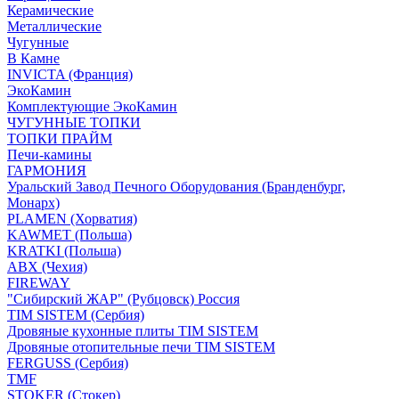
Керамические
Металлические
Чугунные
В Камне
INVICTA (Франция)
ЭкоКамин
Комплектующие ЭкоКамин
ЧУГУННЫЕ ТОПКИ
ТОПКИ ПРАЙМ
Печи-камины
ГАРМОНИЯ
Уральский Завод Печного Оборудования (Бранденбург,
Монарх)
PLAMEN (Хорватия)
KAWMET (Польша)
KRATKI (Польша)
ABX (Чехия)
FIREWAY
"Сибирский ЖАР" (Рубцовск) Россия
TIM SISTEM (Сербия)
Дровяные кухонные плиты TIM SISTEM
Дровяные отопительные печи TIM SISTEM
FERGUSS (Сербия)
TMF
STOKER (Стокер)