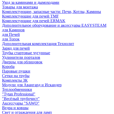
Уход за каминами и дымоходами
Товары для монтажа
Комплектующие, запасные части: Печи, Котлы, Камины
Комплектующие для печей TMF
Комплектующие для печей ERMAK
Дополнительное оборудование и аксессуары EASYSTEAM
для Каминов
для Печей
для Топок
Дополнительная комплектация Технолит
Заряд для печей
Трубы стартовые чугунные
Удлинители порталов
Дверцы для облицовок
Короба
Паровые пушки
Сетки на трубы
Комплекты ЗК
Модули для Авангард и Искандер
Теплообменники
"Tytan Professional"
"Весёлый трубочист"
Аксессуары "SAWO"
Ведра и ковшы
Свет и ограждения для ламп