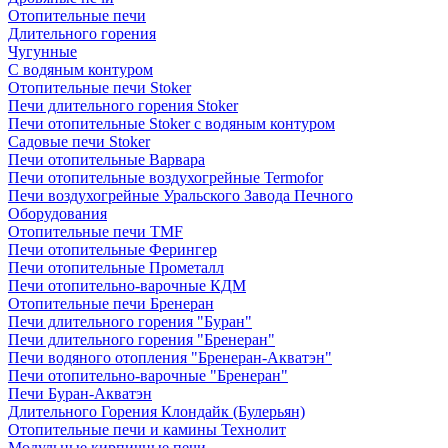
Отопительные печи
Длительного горения
Чугунные
C водяным контуром
Отопительные печи Stoker
Печи длительного горения Stoker
Печи отопительные Stoker с водяным контуром
Садовые печи Stoker
Печи отопительные Варвара
Печи отопительные воздухогрейные Termofor
Печи воздухогрейные Уральского Завода Печного
Оборудования
Отопительные печи TMF
Печи отопительные Ферингер
Печи отопительные Прометалл
Печи отопительно-варочные КДМ
Отопительные печи Бренеран
Печи длительного горения "Буран"
Печи длительного горения "Бренеран"
Печи водяного отопления "Бренеран-Акватэн"
Печи отопительно-варочные "Бренеран"
Печи Буран-Акватэн
Длительного Горения Клондайк (Булерьян)
Отопительные печи и камины Технолит
Модульные кирпичные печи