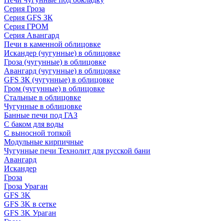
Серия Гроза
Серия GFS ЗК
Серия ГРОМ
Серия Авангард
Печи в каменной облицовке
Искандер (чугунные) в облицовке
Гроза (чугунные) в облицовке
Авангард (чугунные) в облицовке
GFS ЗК (чугунные) в облицовке
Гром (чугунные) в облицовке
Стальные в облицовке
Чугунные в облицовке
Банные печи под ГАЗ
С баком для воды
С выносной топкой
Модульные кирпичные
Чугунные печи Технолит для русской бани
Авангард
Искандер
Гроза
Гроза Ураган
GFS 3K
GFS 3K в сетке
GFS 3K Ураган