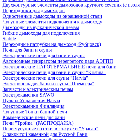
Двухконтурные элементы дымоходов круглого сечения (с изол
Переходники для дымоходов
Одностенные дымоходы из окрашенной стали
Чугунные элементы подключения к дымоходу
Дымоходы из вулканической пемзы
Гибкие дымоходы для подключения
Stabile
Переходные патрубки на дымоход (Рубцовск)
Печи для бани и сауны
Электрические печи для бани и сауны
Автономные генераторы перегретого пара АЭГПП
Электрические ПАРОТЕРМАЛЬНЫЕ печи для бани
Электрические печи для бани и сауны "Кristina"
Электрические печи для сауны "Harvia"
Электропечь для бани и сауны "Премьера"
Запчасти к электрическим печам
Электрокаменки SAWO
Пульты Управления Harvia
Электрокаменки Финляндия
Чугунные Топки банной печи
Коммерческие печи для бани
Печи "Тройка" (РАСПРОДАЖА)
Печи чугунные в сетке, в кожухе и "Ураган"
С закрытой каменкой для Русской Бани
Печи чугунные под обкладку