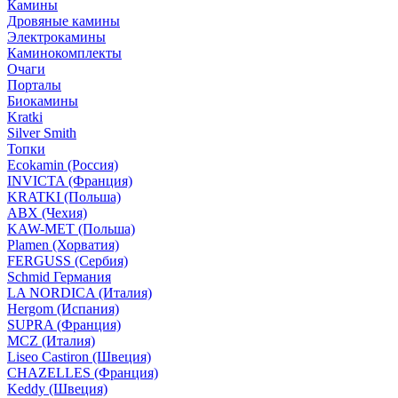
Камины
Дровяные камины
Электрокамины
Каминокомплекты
Очаги
Порталы
Биокамины
Kratki
Silver Smith
Топки
Ecokamin (Россия)
INVICTA (Франция)
KRATKI (Польша)
ABX (Чехия)
KAW-MET (Польша)
Plamen (Хорватия)
FERGUSS (Сербия)
Schmid Германия
LA NORDICA (Италия)
Hergom (Испания)
SUPRA (Франция)
MCZ (Италия)
Liseo Castiron (Швеция)
CHAZELLES (Франция)
Keddy (Швеция)