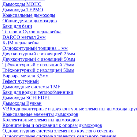
Дымоходы МОНО
Дымоходы ТЕРМО
Коаксиальные дымоходы
Общие детали дымоходов
Баки для бани
Теплов и Сухов нержавейка
DARCO металл 2мм
КДМ нержавейка
Одноконтурный толщина 1 мм
Двухконтурный с изоляцией 25мм
Двухконтурный с изоляцией 50мм
Трёхконтурный с изоляцией 25мм
Трёхконтурный с изоляцией 50мм
Варвара металл 3,5мм
Гефест чугунный
Дымоходные системы TMF
Баки для воды и теплообменники
Дымоходы SCHIEDEL
Дымоходы Вулкан
VBR:одноконтурные и двухконтурные элементы дымохода кру
Коаксиальные элементы дымоходов
Коллективные элементы дымоходов
Кронштейны и основания к опорам дымоходов
Одноконтурная система элементов круглого сечения
Одноконтурная система элементов овального сечения