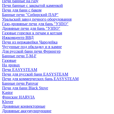
Печи банные на газу
Печи банные с закрытой каменкой
Печи для бани с баком
Банные печи "Сибирский ПАР"
Уральский завод печного оборудования
Газо-дровяные печи для бань "УЗПО"
Дровяные печи для бань "УЗПО"
Газовые горелки к печам и котлам
Ижкомцентр ВВД
Печи из нержавейки Чародейка
Чугунные под обкладку и в камне
Для русской бани печи Ферингер
Банные печи T-M-F
Газовые
На дровах
Печи EASYSTEAM
Печи для русской бани EASYSTEAM
Печи для коммерческих бань EASYSTEAM
Банные печи Parovar
Печи для бани Black Stove
Kastor
Финские HARVIA
Klover
Дровяные конвекторные
Дровяные аккумулирующие