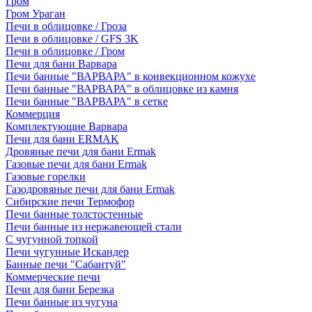
Гром
Гром Ураган
Печи в облицовке / Гроза
Печи в облицовке / GFS 3K
Печи в облицовке / Гром
Печи для бани Варвара
Печи банные "ВАРВАРА" в конвекционном кожухе
Печи банные "ВАРВАРА" в облицовке из камня
Печи банные "ВАРВАРА" в сетке
Коммерция
Комплектующие Варвара
Печи для бани ERMAK
Дровяные печи для бани Ermak
Газовые печи для бани Ermak
Газовые горелки
Газодровяные печи для бани Ermak
Сибирские печи Термофор
Печи банные толстостенные
Печи банные из нержавеющей стали
С чугунной топкой
Печи чугунные Искандер
Банные печи "Сабантуй"
Коммерческие печи
Печи для бани Березка
Печи банные из чугуна