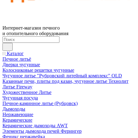
Интернет-магазин печного
и отопительного оборудования
Каталог
Печное литьё
Дверки чугунные
Колосниковые решетки чугунные
Чугунное литье "Рубцовский литейный комплекс" OLD
Казанные печи, плиты под казан, чугунное литье Технолит
Литье Fireway
Художественное Литье
Чугунная посуда
Печное-каминное литье (Рубцовск)
Дымоходы
Нержавеющие
Керамические
Керамические дымоходы AWT
Элементы дымохода печей Ферингер
Феникс нержавейка