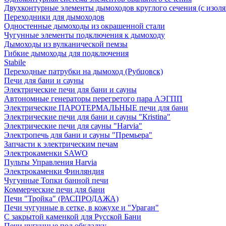
Двухконтурные элементы дымоходов круглого сечения (с изол
Переходники для дымоходов
Одностенные дымоходы из окрашенной стали
Чугунные элементы подключения к дымоходу
Дымоходы из вулканической пемзы
Гибкие дымоходы для подключения
Stabile
Переходные патрубки на дымоход (Рубцовск)
Печи для бани и сауны
Электрические печи для бани и сауны
Автономные генераторы перегретого пара АЭГПП
Электрические ПАРОТЕРМАЛЬНЫЕ печи для бани
Электрические печи для бани и сауны "Кristina"
Электрические печи для сауны "Harvia"
Электропечь для бани и сауны "Премьера"
Запчасти к электрическим печам
Электрокаменки SAWO
Пульты Управления Harvia
Электрокаменки Финляндия
Чугунные Топки банной печи
Коммерческие печи для бани
Печи "Тройка" (РАСПРОДАЖА)
Печи чугунные в сетке, в кожухе и "Ураган"
С закрытой каменкой для Русской Бани
Печи чугунные под обкладку