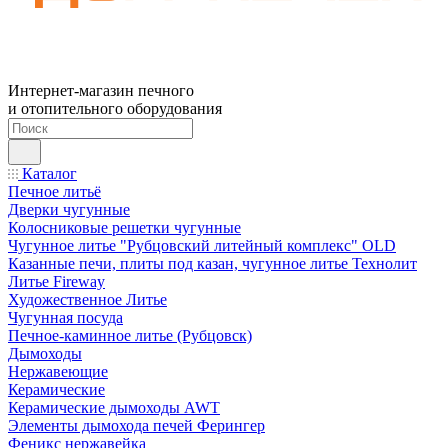
Интернет-магазин печного
и отопительного оборудования
Каталог
Печное литьё
Дверки чугунные
Колосниковые решетки чугунные
Чугунное литье "Рубцовский литейный комплекс" OLD
Казанные печи, плиты под казан, чугунное литье Технолит
Литье Fireway
Художественное Литье
Чугунная посуда
Печное-каминное литье (Рубцовск)
Дымоходы
Нержавеющие
Керамические
Керамические дымоходы AWT
Элементы дымохода печей Ферингер
Феникс нержавейка