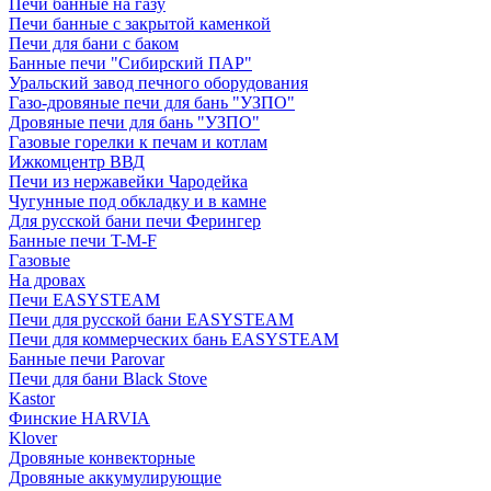
Печи банные на газу
Печи банные с закрытой каменкой
Печи для бани с баком
Банные печи "Сибирский ПАР"
Уральский завод печного оборудования
Газо-дровяные печи для бань "УЗПО"
Дровяные печи для бань "УЗПО"
Газовые горелки к печам и котлам
Ижкомцентр ВВД
Печи из нержавейки Чародейка
Чугунные под обкладку и в камне
Для русской бани печи Ферингер
Банные печи T-M-F
Газовые
На дровах
Печи EASYSTEAM
Печи для русской бани EASYSTEAM
Печи для коммерческих бань EASYSTEAM
Банные печи Parovar
Печи для бани Black Stove
Kastor
Финские HARVIA
Klover
Дровяные конвекторные
Дровяные аккумулирующие