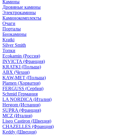
Камины
Дровяные камины
Электрокамины
Каминокомплекты
Очаги
Порталы
Биокамины
Kratki
Silver Smith
Топки
Ecokamin (Россия)
INVICTA (Франция)
KRATKI (Польша)
ABX (Чехия)
KAW-MET (Польша)
Plamen (Хорватия)
FERGUSS (Сербия)
Schmid Германия
LA NORDICA (Италия)
Hergom (Испания)
SUPRA (Франция)
MCZ (Италия)
Liseo Castiron (Швеция)
CHAZELLES (Франция)
Keddy (Швеция)