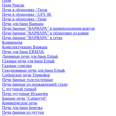
Гром
Гром Ураган
Печи в облицовке / Гроза
Печи в облицовке / GFS 3K
Печи в облицовке / Гром
Печи для бани Варвара
Печи банные "ВАРВАРА" в конвекционном кожухе
Печи банные "ВАРВАРА" в облицовке из камня
Печи банные "ВАРВАРА" в сетке
Коммерция
Комплектующие Варвара
Печи для бани ERMAK
Дровяные печи для бани Ermak
Газовые печи для бани Ermak
Газовые горелки
Газодровяные печи для бани Ermak
Сибирские печи Термофор
Печи банные толстостенные
Печи банные из нержавеющей стали
С чугунной топкой
Печи чугунные Искандер
Банные печи "Сабантуй"
Коммерческие печи
Печи для бани Березка
Печи банные из чугуна