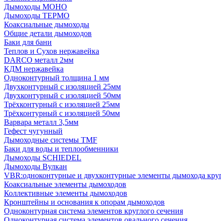
Дымоходы МОНО
Дымоходы ТЕРМО
Коаксиальные дымоходы
Общие детали дымоходов
Баки для бани
Теплов и Сухов нержавейка
DARCO металл 2мм
КДМ нержавейка
Одноконтурный толщина 1 мм
Двухконтурный с изоляцией 25мм
Двухконтурный с изоляцией 50мм
Трёхконтурный с изоляцией 25мм
Трёхконтурный с изоляцией 50мм
Варвара металл 3,5мм
Гефест чугунный
Дымоходные системы TMF
Баки для воды и теплообменники
Дымоходы SCHIEDEL
Дымоходы Вулкан
VBR:одноконтурные и двухконтурные элементы дымохода кру
Коаксиальные элементы дымоходов
Коллективные элементы дымоходов
Кронштейны и основания к опорам дымоходов
Одноконтурная система элементов круглого сечения
Одноконтурная система элементов овального сечения