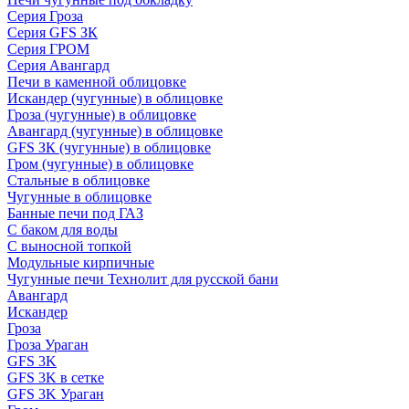
Серия Гроза
Серия GFS ЗК
Серия ГРОМ
Серия Авангард
Печи в каменной облицовке
Искандер (чугунные) в облицовке
Гроза (чугунные) в облицовке
Авангард (чугунные) в облицовке
GFS ЗК (чугунные) в облицовке
Гром (чугунные) в облицовке
Стальные в облицовке
Чугунные в облицовке
Банные печи под ГАЗ
С баком для воды
С выносной топкой
Модульные кирпичные
Чугунные печи Технолит для русской бани
Авангард
Искандер
Гроза
Гроза Ураган
GFS 3K
GFS 3K в сетке
GFS 3K Ураган