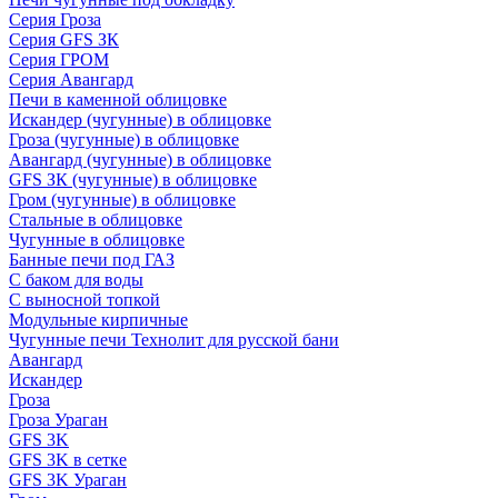
Серия Гроза
Серия GFS ЗК
Серия ГРОМ
Серия Авангард
Печи в каменной облицовке
Искандер (чугунные) в облицовке
Гроза (чугунные) в облицовке
Авангард (чугунные) в облицовке
GFS ЗК (чугунные) в облицовке
Гром (чугунные) в облицовке
Стальные в облицовке
Чугунные в облицовке
Банные печи под ГАЗ
С баком для воды
С выносной топкой
Модульные кирпичные
Чугунные печи Технолит для русской бани
Авангард
Искандер
Гроза
Гроза Ураган
GFS 3K
GFS 3K в сетке
GFS 3K Ураган