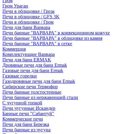
Гром
Гром Ураган
Печи в облицовке / Гроза
Печи в облицовке / GFS 3K
Печи в облицовке / Гром
Печи для бани Варвара
Печи банные "ВАРВАРА" в конвекционном кожухе
Печи банные "ВАРВАРА" в облицовке из камня
Печи банные "ВАРВАРА" в сетке
Коммерция
Комплектующие Варвара
Печи для бани ERMAK
Дровяные печи для бани Ermak
Газовые печи для бани Ermak
Газовые горелки
Газодровяные печи для бани Ermak
Сибирские печи Термофор
Печи банные толстостенные
Печи банные из нержавеющей стали
С чугунной топкой
Печи чугунные Искандер
Банные печи "Сабантуй"
Коммерческие печи
Печи для бани Березка
Печи банные из чугуна