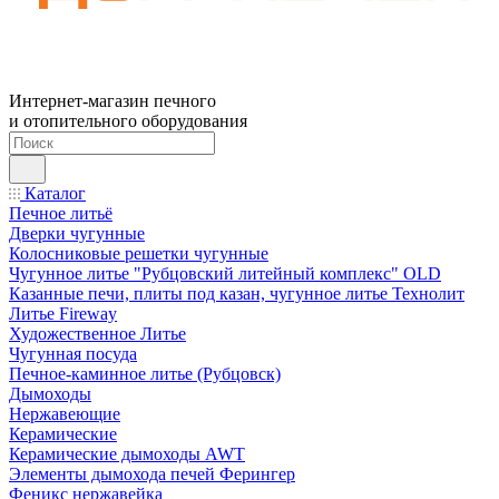
Интернет-магазин печного
и отопительного оборудования
Каталог
Печное литьё
Дверки чугунные
Колосниковые решетки чугунные
Чугунное литье "Рубцовский литейный комплекс" OLD
Казанные печи, плиты под казан, чугунное литье Технолит
Литье Fireway
Художественное Литье
Чугунная посуда
Печное-каминное литье (Рубцовск)
Дымоходы
Нержавеющие
Керамические
Керамические дымоходы AWT
Элементы дымохода печей Ферингер
Феникс нержавейка