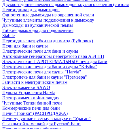
Двухконтурные элементы дымоходов круглого сечения (с изол
Переходники для дымоходов
Одностенные дымоходы из окрашенной стали
Чугунные элементы подключения к дымоходу
Дымоходы из вулканической пемзы
Гибкие дымоходы для подключения
Stabile
Переходные патрубки на дымоход (Рубцовск)
Печи для бани и сауны
Электрические печи для бани и сауны
Автономные генераторы перегретого пара АЭГПП
Электрические ПАРОТЕРМАЛЬНЫЕ печи для бани
Электрические печи для бани и сауны "Кristina"
Электрические печи для сауны "Harvia"
Электропечь для бани и сауны "Премьера"
Запчасти к электрическим печам
Электрокаменки SAWO
Пульты Управления Harvia
Электрокаменки Финляндия
Чугунные Топки банной печи
Коммерческие печи для бани
Печи "Тройка" (РАСПРОДАЖА)
Печи чугунные в сетке, в кожухе и "Ураган"
С закрытой каменкой для Русской Бани
Печи чугунные под обкладку