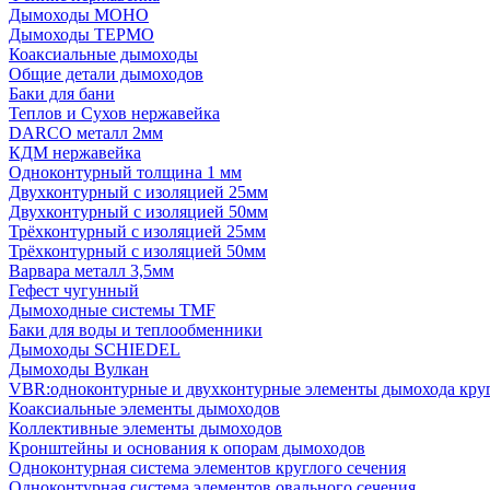
Дымоходы МОНО
Дымоходы ТЕРМО
Коаксиальные дымоходы
Общие детали дымоходов
Баки для бани
Теплов и Сухов нержавейка
DARCO металл 2мм
КДМ нержавейка
Одноконтурный толщина 1 мм
Двухконтурный с изоляцией 25мм
Двухконтурный с изоляцией 50мм
Трёхконтурный с изоляцией 25мм
Трёхконтурный с изоляцией 50мм
Варвара металл 3,5мм
Гефест чугунный
Дымоходные системы TMF
Баки для воды и теплообменники
Дымоходы SCHIEDEL
Дымоходы Вулкан
VBR:одноконтурные и двухконтурные элементы дымохода кру
Коаксиальные элементы дымоходов
Коллективные элементы дымоходов
Кронштейны и основания к опорам дымоходов
Одноконтурная система элементов круглого сечения
Одноконтурная система элементов овального сечения