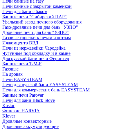
Печи банные на газу
Печи банные с закрытой каменкой
Печи для бани с баком
Банные печи "Сибирский ПАР"
Уральский завод печного оборудования
Газо-дровяные печи для бань "УЗПО"
Дровяные печи для бань "УЗПО"
Газовые горелки к печам и котлам
Ижкомцентр ВВД
Печи из нержавейки Чародейка
Чугунные под обкладку и в камне
Для русской бани печи Ферингер
Банные печи T-M-F
Газовые
На дровах
Печи EASYSTEAM
Печи для русской бани EASYSTEAM
Печи для коммерческих бань EASYSTEAM
Банные печи Parovar
Печи для бани Black Stove
Kastor
Финские HARVIA
Klover
Дровяные конвекторные
Дровяные аккумулирующие