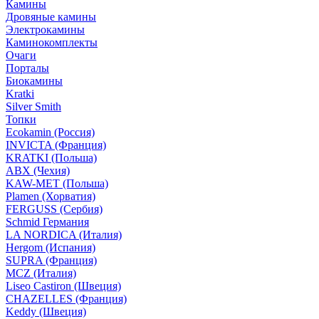
Камины
Дровяные камины
Электрокамины
Каминокомплекты
Очаги
Порталы
Биокамины
Kratki
Silver Smith
Топки
Ecokamin (Россия)
INVICTA (Франция)
KRATKI (Польша)
ABX (Чехия)
KAW-MET (Польша)
Plamen (Хорватия)
FERGUSS (Сербия)
Schmid Германия
LA NORDICA (Италия)
Hergom (Испания)
SUPRA (Франция)
MCZ (Италия)
Liseo Castiron (Швеция)
CHAZELLES (Франция)
Keddy (Швеция)