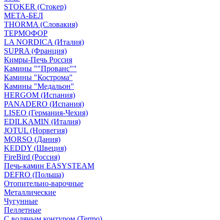
STOKER (Стокер)
МЕТА-БЕЛ
THORMA (Словакия)
ТЕРМОФОР
LA NORDICA (Италия)
SUPRA (Франция)
Кимры-Печь Россия
Камины ""Прованс""
Камины "Кострома"
Камины "Медальон"
HERGOM (Испания)
PANADERO (Испания)
LISEO (Германия-Чехия)
EDILKAMIN (Италия)
JOTUL (Норвегия)
MORSO (Дания)
KEDDY (Швеция)
FireBird (Россия)
Печь-камин EASYSTEAM
DEFRO (Польша)
Отопительно-варочные
Металлические
Чугунные
Пеллетные
С водяным контуром (Termo)