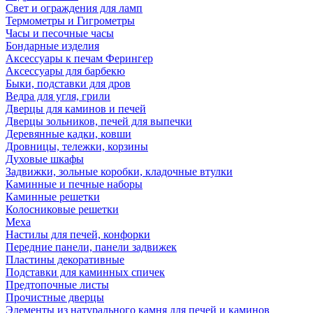
Свет и ограждения для ламп
Термометры и Гигрометры
Часы и песочные часы
Бондарные изделия
Аксессуары к печам Ферингер
Аксессуары для барбекю
Быки, подставки для дров
Ведра для угля, грили
Дверцы для каминов и печей
Дверцы зольников, печей для выпечки
Деревянные кадки, ковши
Дровницы, тележки, корзины
Духовые шкафы
Задвижки, зольные коробки, кладочные втулки
Каминные и печные наборы
Каминные решетки
Колосниковые решетки
Меха
Настилы для печей, конфорки
Передние панели, панели задвижек
Пластины декоративные
Подставки для каминных спичек
Предтопочные листы
Прочистные дверцы
Элементы из натурального камня для печей и каминов