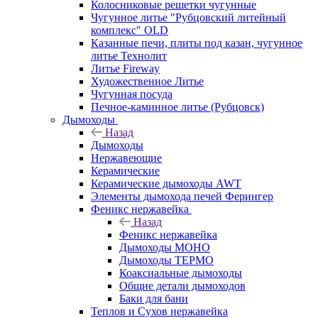
Колосниковые решетки чугунные
Чугунное литье "Рубцовский литейный
комплекс" OLD
Казанные печи, плиты под казан, чугунное
литье Технолит
Литье Fireway
Художественное Литье
Чугунная посуда
Печное-каминное литье (Рубцовск)
Дымоходы
Назад
Дымоходы
Нержавеющие
Керамические
Керамические дымоходы AWT
Элементы дымохода печей Ферингер
Феникс нержавейка
Назад
Феникс нержавейка
Дымоходы МОНО
Дымоходы ТЕРМО
Коаксиальные дымоходы
Общие детали дымоходов
Баки для бани
Теплов и Сухов нержавейка