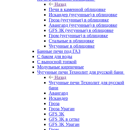
Назад
Печи в каменной облицовке
Искандер (чугунные) в облицовке
Гроза (чугунные) в облицовке
Авангард (чугунные) в облицовке
GFS ЗК (чугунные) в облицовке
Гром (чугунные) в облицовке
Стальные в облицовке
Чугунные в облицовке
Банные печи под ГАЗ
С баком для воды
С выносной топкой
Модульные кирпичные
Чугунные печи Технолит для русской бани
Назад
Чугунные печи Технолит для русской
бани
Авангард
Искандер
Гроза
Гроза Ураган
GFS 3K
GFS 3K в сетке
GFS 3K Ураган
Гром