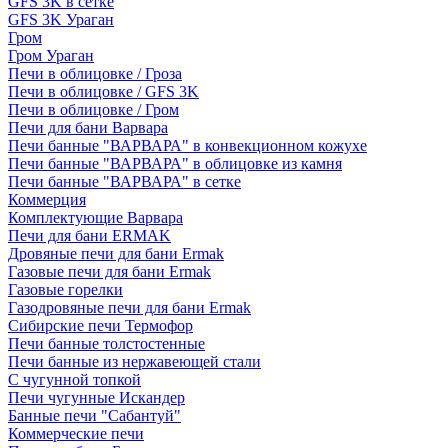
GFS 3K в сетке
GFS 3K Ураган
Гром
Гром Ураган
Печи в облицовке / Гроза
Печи в облицовке / GFS 3K
Печи в облицовке / Гром
Печи для бани Варвара
Печи банные "ВАРВАРА" в конвекционном кожухе
Печи банные "ВАРВАРА" в облицовке из камня
Печи банные "ВАРВАРА" в сетке
Коммерция
Комплектующие Варвара
Печи для бани ERMAK
Дровяные печи для бани Ermak
Газовые печи для бани Ermak
Газовые горелки
Газодровяные печи для бани Ermak
Сибирские печи Термофор
Печи банные толстостенные
Печи банные из нержавеющей стали
С чугунной топкой
Печи чугунные Искандер
Банные печи "Сабантуй"
Коммерческие печи