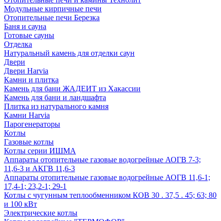
Модульные кирпичные печи
Отопительные печи Березка
Баня и сауна
Готовые сауны
Отделка
Натуральный камень для отделки саун
Двери
Двери Harvia
Камни и плитка
Камень для бани ЖАДЕИТ из Хакассии
Камень для бани и ландшафта
Плитка из натурального камня
Камни Harvia
Парогенераторы
Котлы
Газовые котлы
Котлы серии ИШМА
Аппараты отопительные газовые водогрейные АОГВ 7-3;
11,6-3 и АКГВ 11,6-3
Аппараты отопительные газовые водогрейные АОГВ 11,6-1;
17,4-1; 23,2-1; 29-1
Котлы с чугунным теплообменником КОВ 30 . 37,5 . 45; 63; 80
и 100 кВт
Электрические котлы