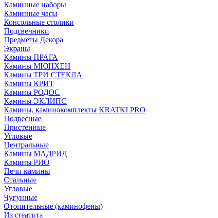
Каминные наборы
Каминные часы
Консольные столики
Подсвечники
Предметы Декора
Экраны
Камины ПРАГА
Камины МЮНХЕН
Камины ТРИ СТЕКЛА
Камины КРИТ
Камины РОДОС
Камины ЭКЛИПС
Камины, каминокомплекты KRATKI PRO
Подвесные
Пристенные
Угловые
Центральные
Камины МАДРИД
Камины РИО
Печи-камины
Стальные
Угловые
Чугунные
Отопительные (каминофены)
Из стеатита