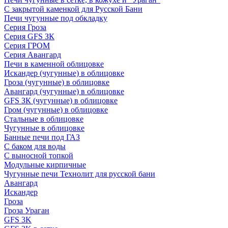
С закрытой каменкой для Русской Бани
Печи чугунные под обкладку
Серия Гроза
Серия GFS ЗК
Серия ГРОМ
Серия Авангард
Печи в каменной облицовке
Искандер (чугунные) в облицовке
Гроза (чугунные) в облицовке
Авангард (чугунные) в облицовке
GFS ЗК (чугунные) в облицовке
Гром (чугунные) в облицовке
Стальные в облицовке
Чугунные в облицовке
Банные печи под ГАЗ
С баком для воды
С выносной топкой
Модульные кирпичные
Чугунные печи Технолит для русской бани
Авангард
Искандер
Гроза
Гроза Ураган
GFS 3K