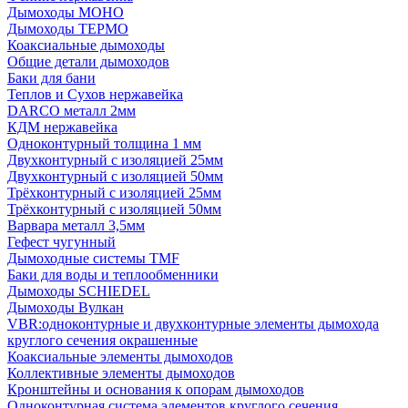
Дымоходы МОНО
Дымоходы ТЕРМО
Коаксиальные дымоходы
Общие детали дымоходов
Баки для бани
Теплов и Сухов нержавейка
DARCO металл 2мм
КДМ нержавейка
Одноконтурный толщина 1 мм
Двухконтурный с изоляцией 25мм
Двухконтурный с изоляцией 50мм
Трёхконтурный с изоляцией 25мм
Трёхконтурный с изоляцией 50мм
Варвара металл 3,5мм
Гефест чугунный
Дымоходные системы TMF
Баки для воды и теплообменники
Дымоходы SCHIEDEL
Дымоходы Вулкан
VBR:одноконтурные и двухконтурные элементы дымохода
круглого сечения окрашенные
Коаксиальные элементы дымоходов
Коллективные элементы дымоходов
Кронштейны и основания к опорам дымоходов
Одноконтурная система элементов круглого сечения