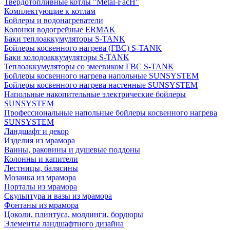
Твердотопливные котлы "Metal-FacH"
Комплектующие к котлам
Бойлеры и водонагреватели
Колонки водогрейные ERMAK
Баки теплоаккумуляторы S-TANK
Бойлеры косвенного нагрева (ГВС) S-TANK
Баки холодоаккумуляторы S-TANK
Теплоаккумуляторы со змеевиком ГВС S-TANK
Бойлеры косвенного нагрева напольные SUNSYSTEM
Бойлеры косвенного нагрева настенные SUNSYSTEM
Напольные накопительные электрические бойлеры
SUNSYSTEM
Профессиональные напольные бойлеры косвенного нагрева
SUNSYSTEM
Ландшафт и декор
Изделия из мрамора
Ванны, раковины и душевые поддоны
Колонны и капители
Лестницы, балясины
Мозаика из мрамора
Порталы из мрамора
Скульптура и вазы из мрамора
Фонтаны из мрамора
Цоколи, плинтуса, молдинги, бордюры
Элементы ландшафтного дизайна