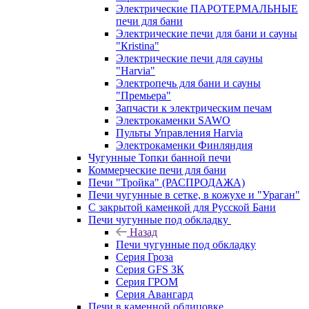
Электрические ПАРОТЕРМАЛЬНЫЕ
печи для бани
Электрические печи для бани и сауны
"Кristina"
Электрические печи для сауны
"Harvia"
Электропечь для бани и сауны
"Премьера"
Запчасти к электрическим печам
Электрокаменки SAWO
Пульты Управления Harvia
Электрокаменки Финляндия
Чугунные Топки банной печи
Коммерческие печи для бани
Печи "Тройка" (РАСПРОДАЖА)
Печи чугунные в сетке, в кожухе и "Ураган"
С закрытой каменкой для Русской Бани
Печи чугунные под обкладку
Назад
Печи чугунные под обкладку
Серия Гроза
Серия GFS ЗК
Серия ГРОМ
Серия Авангард
Печи в каменной облицовке