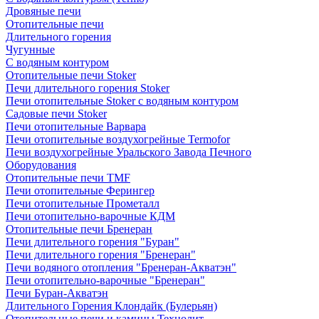
Дровяные печи
Отопительные печи
Длительного горения
Чугунные
C водяным контуром
Отопительные печи Stoker
Печи длительного горения Stoker
Печи отопительные Stoker с водяным контуром
Садовые печи Stoker
Печи отопительные Варвара
Печи отопительные воздухогрейные Termofor
Печи воздухогрейные Уральского Завода Печного
Оборудования
Отопительные печи TMF
Печи отопительные Ферингер
Печи отопительные Прометалл
Печи отопительно-варочные КДМ
Отопительные печи Бренеран
Печи длительного горения "Буран"
Печи длительного горения "Бренеран"
Печи водяного отопления "Бренеран-Акватэн"
Печи отопительно-варочные "Бренеран"
Печи Буран-Акватэн
Длительного Горения Клондайк (Булерьян)
Отопительные печи и камины Технолит