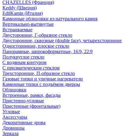
CHAZELLES (Франция)
Keddy (Швеция)
EdilKamin (Италия)
Каминные облицовки из натурального камня
Вертикально-вытянутые
Встраиваемые
Двусторонние, Г-образное стекло
Двусторонние, сквозные (double face), четырехсторонние
Односторонние, плоское стекло
Панорамные, широкоформатные, 16:9, 22:9
Полукруглое стекло
С водяным контуром
С призматическим стеклом
Трехсторонние, П-образное стекло
Газовые топки и уличные нагреватели
Каминные топки с подъёмом дверцы
Облицовки
Встроенные, рамки, фасады
Пристенно-угловые
Пристенные (фронтальные)
Угловые
Аксессуары
Декоративные дрова
Дровницы
Зеркала