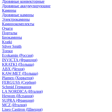
Дровяные конвекторные
Дровяные аккумулирующие
Камины
Дровяные камины
Электрокамины
Каминокомплекты
Очаги
Порталы
Биокамины
Kratki
Silver Smith
Топки
Ecokamin (Россия)
INVICTA (Франция)
KRATKI (Польша)
ABX (Чехия)
KAW-MET (Польша)
Plamen (Хорватия)
FERGUSS (Сербия)
Schmid Германия
LA NORDICA (Италия)
Hergom (Испания)
SUPRA (Франция)
MCZ (Италия)
Liseo Castiron (Швеция)