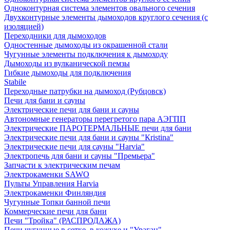
Одноконтурная система элементов овального сечения
Двухконтурные элементы дымоходов круглого сечения (с
изоляцией)
Переходники для дымоходов
Одностенные дымоходы из окрашенной стали
Чугунные элементы подключения к дымоходу
Дымоходы из вулканической пемзы
Гибкие дымоходы для подключения
Stabile
Переходные патрубки на дымоход (Рубцовск)
Печи для бани и сауны
Электрические печи для бани и сауны
Автономные генераторы перегретого пара АЭГПП
Электрические ПАРОТЕРМАЛЬНЫЕ печи для бани
Электрические печи для бани и сауны "Кristina"
Электрические печи для сауны "Harvia"
Электропечь для бани и сауны "Премьера"
Запчасти к электрическим печам
Электрокаменки SAWO
Пульты Управления Harvia
Электрокаменки Финляндия
Чугунные Топки банной печи
Коммерческие печи для бани
Печи "Тройка" (РАСПРОДАЖА)
Печи чугунные в сетке, в кожухе и "Ураган"