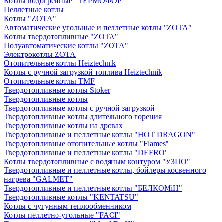
Котлы водогрейные "ТЕРМОФОР"
Пеллетные котлы
Котлы "ZOTA"
Автоматические угольные и пеллетные котлы "ZOTA"
Котлы твердотопливные "ZOTA"
Полуавтоматические котлы "ZOTA"
Электрокотлы ZOTA
Отопительные котлы Heiztechnik
Котлы с ручной загрузкой топлива Heiztechnik
Отопительные котлы TMF
Твердотопливные котлы Stoker
Твердотопливные котлы
Твердотопливные котлы с ручной загрузкой
Твердотопливные котлы длительного горения
Твердотопливные котлы на дровах
Твердотопливные и пеллетные котлы "HOT DRAGON"
Твердотопливные отопительные котлы "Flames"
Твердотопливные и пеллетные котлы "DEFRO"
Котлы твердотопливные с водяным контуром "УЗПО"
Твердотопливные и пеллетные котлы, бойлеры косвенного
нагрева "GALMET"
Твердотопливные и пеллетные котлы "БЕЛКОМiН"
Твердотопливные котлы "KENTATSU"
Котлы с чугунным теплообменником
Котлы пеллетно-угольные "FACI"