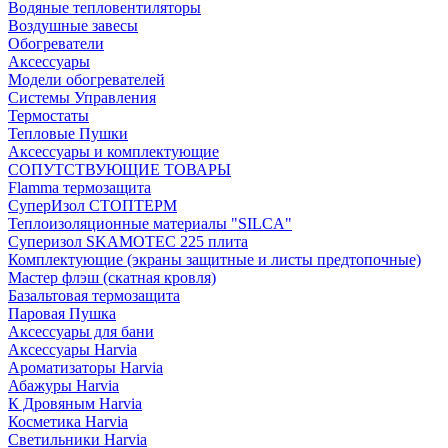
Водяные тепловентиляторы
Воздушные завесы
Обогреватели
Аксессуары
Модели обогревателей
Системы Управления
Термостаты
Тепловые Пушки
Аксессуары и комплектующие
СОПУТСТВУЮЩИЕ ТОВАРЫ
Flamma термозащита
СуперИзол СТОПТЕРМ
Теплоизоляционные материалы "SILCA"
Суперизол SKAMOTEC 225 плита
Комплектующие (экраны защитные и листы предтопочные)
Мастер флэш (скатная кровля)
Базальтовая термозащита
Паровая Пушка
Аксессуары для бани
Аксессуары Harvia
Ароматизаторы Harvia
Абажуры Harvia
К Дровяным Harvia
Косметика Harvia
Светильники Harvia