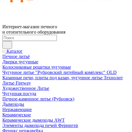
Интернет-магазин печного
и отопительного оборудования
Каталог
Печное литьё
Дверки чугунные
Колосниковые решетки чугунные
Чугунное литье "Рубцовский литейный комплекс" OLD
Казанные печи, плиты под казан, чугунное литье Технолит
Литье Fireway
Художественное Литье
Чугунная посуда
Печное-каминное литье (Рубцовск)
Дымоходы
Нержавеющие
Керамические
Керамические дымоходы AWT
Элементы дымохода печей Ферингер
Феникс нержавейка