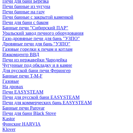
Печи для бани Березка
Печи банные из чугуна
Печи банные на газу
Печи банные с закрытой каменкой
Печи для бани с баком
Банные печи "Сибирский ПАР"
Уральский завод печного оборудования
Газо-дровяные печи для бань "УЗПО"
Дровяные печи для бань "УЗПО"
Газовые горелки к печам и котлам
Ижкомцентр ВВД
Печи из нержавейки Чародейка
Чугунные под обкладку и в камне
Для русской бани печи Ферингер
Банные печи T-M-F
Газовые
На дровах
Печи EASYSTEAM
Печи для русской бани EASYSTEAM
Печи для коммерческих бань EASYSTEAM
Банные печи Parovar
Печи для бани Black Stove
Kastor
Финские HARVIA
Klover