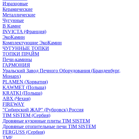
Изразцовые
Керамические
Металлические
Чугунные
В Камне
INVICTA (Франция)
ЭкоКамин
Комплектующие ЭкоКамин
ЧУГУННЫЕ ТОПКИ
ТОПКИ ПРАЙМ
Печи-камины
ГАРМОНИЯ
Уральский Завод Печного Оборудования (Бранденбург,
Монарх)
PLAMEN (Хорватия)
KAWMET (Польша)
KRATKI (Польша)
ABX (Чехия)
FIREWAY
"Сибирский ЖАР" (Рубцовск) Россия
TIM SISTEM (Сербия)
Дровяные кухонные плиты TIM SISTEM
Дровяные отопительные печи TIM SISTEM
FERGUSS (Сербия)
TMF