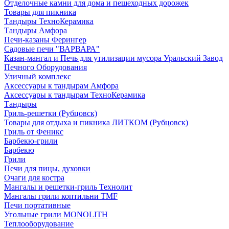
Отделочные камни для дома и пешеходных дорожек
Товары для пикника
Тандыры ТехноКерамика
Тандыры Амфора
Печи-казаны Ферингер
Садовые печи "ВАРВАРА"
Казан-мангал и Печь для утилизации мусора Уральский Завод
Печного Оборудования
Уличный комплекс
Аксессуары к тандырам Амфора
Аксессуары к тандырам ТехноКерамика
Тандыры
Гриль-решетки (Рубцовск)
Товары для отдыха и пикника ЛИТКОМ (Рубцовск)
Гриль от Феникс
Барбекю-грили
Барбекю
Грили
Печи для пицы, духовки
Очаги для костра
Мангалы и решетки-гриль Технолит
Мангалы грили коптильни TMF
Печи портативные
Угольные грили MONOLITH
Теплооборудование