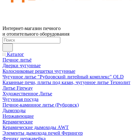
Интернет-магазин печного
и отопительного оборудования
Каталог
Печное литьё
Дверки чугунные
Колосниковые решетки чугунные
Чугунное литье "Рубцовский литейный комплекс" OLD
Казанные печи, плиты под казан, чугунное литье Технолит
Литье Fireway
Художественное Литье
Чугунная посуда
Печное-каминное литье (Рубцовск)
Дымоходы
Нержавеющие
Керамические
Керамические дымоходы AWT
Элементы дымохода печей Ферингер
Феникс нержавейка