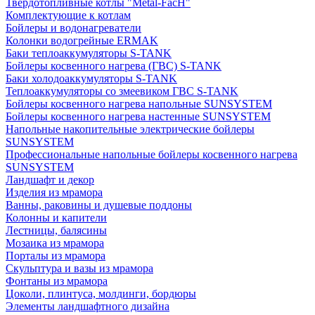
Твердотопливные котлы "Metal-FacH"
Комплектующие к котлам
Бойлеры и водонагреватели
Колонки водогрейные ERMAK
Баки теплоаккумуляторы S-TANK
Бойлеры косвенного нагрева (ГВС) S-TANK
Баки холодоаккумуляторы S-TANK
Теплоаккумуляторы со змеевиком ГВС S-TANK
Бойлеры косвенного нагрева напольные SUNSYSTEM
Бойлеры косвенного нагрева настенные SUNSYSTEM
Напольные накопительные электрические бойлеры
SUNSYSTEM
Профессиональные напольные бойлеры косвенного нагрева
SUNSYSTEM
Ландшафт и декор
Изделия из мрамора
Ванны, раковины и душевые поддоны
Колонны и капители
Лестницы, балясины
Мозаика из мрамора
Порталы из мрамора
Скульптура и вазы из мрамора
Фонтаны из мрамора
Цоколи, плинтуса, молдинги, бордюры
Элементы ландшафтного дизайна