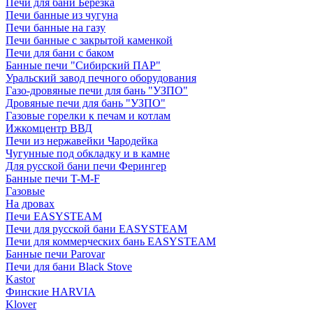
Печи для бани Березка
Печи банные из чугуна
Печи банные на газу
Печи банные с закрытой каменкой
Печи для бани с баком
Банные печи "Сибирский ПАР"
Уральский завод печного оборудования
Газо-дровяные печи для бань "УЗПО"
Дровяные печи для бань "УЗПО"
Газовые горелки к печам и котлам
Ижкомцентр ВВД
Печи из нержавейки Чародейка
Чугунные под обкладку и в камне
Для русской бани печи Ферингер
Банные печи T-M-F
Газовые
На дровах
Печи EASYSTEAM
Печи для русской бани EASYSTEAM
Печи для коммерческих бань EASYSTEAM
Банные печи Parovar
Печи для бани Black Stove
Kastor
Финские HARVIA
Klover