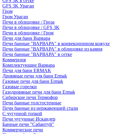
GFS 3K в сетке
GFS 3K Ураган
Гром
Гром Ураган
Печи в облицовке / Гроза
Печи в облицовке / GFS 3K
Печи в облицовке / Гром
Печи для бани Варвара
Печи банные "ВАРВАРА" в конвекционном кожухе
Печи банные "ВАРВАРА" в облицовке из камня
Печи банные "ВАРВАРА" в сетке
Коммерция
Комплектующие Варвара
Печи для бани ERMAK
Дровяные печи для бани Ermak
Газовые печи для бани Ermak
Газовые горелки
Газодровяные печи для бани Ermak
Сибирские печи Термофор
Печи банные толстостенные
Печи банные из нержавеющей стали
С чугунной топкой
Печи чугунные Искандер
Банные печи "Сабантуй"
Коммерческие печи