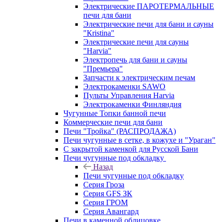
Электрические ПАРОТЕРМАЛЬНЫЕ
печи для бани
Электрические печи для бани и сауны
"Кristina"
Электрические печи для сауны
"Harvia"
Электропечь для бани и сауны
"Премьера"
Запчасти к электрическим печам
Электрокаменки SAWO
Пульты Управления Harvia
Электрокаменки Финляндия
Чугунные Топки банной печи
Коммерческие печи для бани
Печи "Тройка" (РАСПРОДАЖА)
Печи чугунные в сетке, в кожухе и "Ураган"
С закрытой каменкой для Русской Бани
Печи чугунные под обкладку
Назад
Печи чугунные под обкладку
Серия Гроза
Серия GFS ЗК
Серия ГРОМ
Серия Авангард
Печи в каменной облицовке