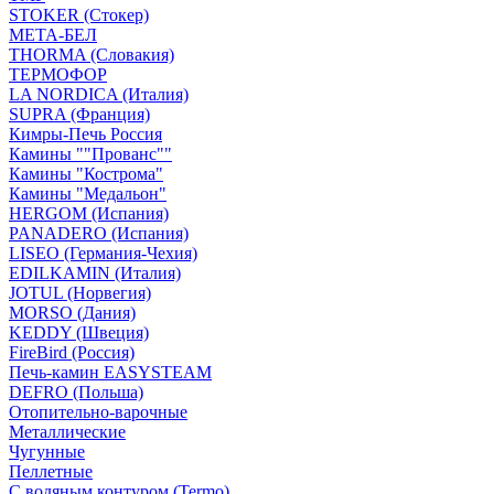
STOKER (Стокер)
МЕТА-БЕЛ
THORMA (Словакия)
ТЕРМОФОР
LA NORDICA (Италия)
SUPRA (Франция)
Кимры-Печь Россия
Камины ""Прованс""
Камины "Кострома"
Камины "Медальон"
HERGOM (Испания)
PANADERO (Испания)
LISEO (Германия-Чехия)
EDILKAMIN (Италия)
JOTUL (Норвегия)
MORSO (Дания)
KEDDY (Швеция)
FireBird (Россия)
Печь-камин EASYSTEAM
DEFRO (Польша)
Отопительно-варочные
Металлические
Чугунные
Пеллетные
С водяным контуром (Termo)