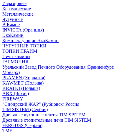
Изразцовые
Керамические
Металлические
Чугунные
В Камне
INVICTA (Франция)
ЭкоКамин
Комплектующие ЭкоКамин
ЧУГУННЫЕ ТОПКИ
ТОПКИ ПРАЙМ
Печи-камины
ГАРМОНИЯ
Уральский Завод Печного Оборудования (Бранденбург,
Монарх)
PLAMEN (Хорватия)
KAWMET (Польша)
KRATKI (Польша)
ABX (Чехия)
FIREWAY
"Сибирский ЖАР" (Рубцовск) Россия
TIM SISTEM (Сербия)
Дровяные кухонные плиты TIM SISTEM
Дровяные отопительные печи TIM SISTEM
FERGUSS (Сербия)
TMF