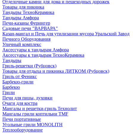
Отделочные камни для дома и пешеходных дорожек
Товары для пикника
Тандыры ТехноКерамика
Тандыры Амфора
Печи-казаны Ферингер
Садовые печи "ВАРВАРА"
Казан-мангал и Печь для утилизации мусора Уральский Завод
Печного Оборудования
Уличный комплекс
Аксессуары к тандырам Амфора
Аксессуары к тандырам ТехноКерамика
Тандыры
Гриль-решетки (Рубцовск)
Товары для отдыха и пикника ЛИТКОМ (Рубцовск)
Гриль от Феникс
Барбекю-грили
Барбекю
Грили
Печи для пицы, духовки
Очаги для костра
Мангалы и решетки-гриль Технолит
Мангалы грили коптильни TMF
Печи портативные
Угольные грили MONOLITH
Теплооборудование