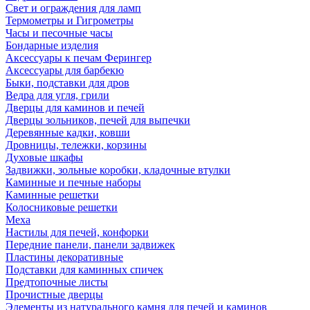
Свет и ограждения для ламп
Термометры и Гигрометры
Часы и песочные часы
Бондарные изделия
Аксессуары к печам Ферингер
Аксессуары для барбекю
Быки, подставки для дров
Ведра для угля, грили
Дверцы для каминов и печей
Дверцы зольников, печей для выпечки
Деревянные кадки, ковши
Дровницы, тележки, корзины
Духовые шкафы
Задвижки, зольные коробки, кладочные втулки
Каминные и печные наборы
Каминные решетки
Колосниковые решетки
Меха
Настилы для печей, конфорки
Передние панели, панели задвижек
Пластины декоративные
Подставки для каминных спичек
Предтопочные листы
Прочистные дверцы
Элементы из натурального камня для печей и каминов