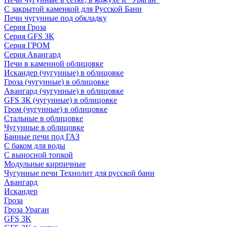
С закрытой каменкой для Русской Бани
Печи чугунные под обкладку
Серия Гроза
Серия GFS ЗК
Серия ГРОМ
Серия Авангард
Печи в каменной облицовке
Искандер (чугунные) в облицовке
Гроза (чугунные) в облицовке
Авангард (чугунные) в облицовке
GFS ЗК (чугунные) в облицовке
Гром (чугунные) в облицовке
Стальные в облицовке
Чугунные в облицовке
Банные печи под ГАЗ
С баком для воды
С выносной топкой
Модульные кирпичные
Чугунные печи Технолит для русской бани
Авангард
Искандер
Гроза
Гроза Ураган
GFS 3K