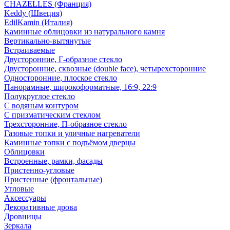
CHAZELLES (Франция)
Keddy (Швеция)
EdilKamin (Италия)
Каминные облицовки из натурального камня
Вертикально-вытянутые
Встраиваемые
Двусторонние, Г-образное стекло
Двусторонние, сквозные (double face), четырехсторонние
Односторонние, плоское стекло
Панорамные, широкоформатные, 16:9, 22:9
Полукруглое стекло
С водяным контуром
С призматическим стеклом
Трехсторонние, П-образное стекло
Газовые топки и уличные нагреватели
Каминные топки с подъёмом дверцы
Облицовки
Встроенные, рамки, фасады
Пристенно-угловые
Пристенные (фронтальные)
Угловые
Аксессуары
Декоративные дрова
Дровницы
Зеркала