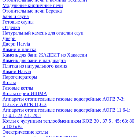
Модульные кирпичные печи
Отопительные печи Березка
Баня и сауна
Готовые сауны
Отделка
Натуральный камень для отделки саун
Двери
Двери Harvia
Камни и плитка
Камень для бани ЖАДЕИТ из Хакассии
Камень для бани и ландшафта
Плитка из натурального камня
Камни Harvia
Парогенераторы
Котлы
Газовые котлы
Котлы серии ИШМА
Аппараты отопительные газовые водогрейные АОГВ 7-3;
11,6-3 и АКГВ 11,6-3
Аппараты отопительные газовые водогрейные АОГВ 11,6-1;
17,4-1; 23,2-1; 29-1
Котлы с чугунным теплообменником КОВ 30 . 37,5 . 45; 63; 80
и 100 кВт
Электрические котлы