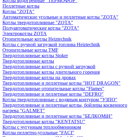
Котлы водогрейные "ТЕРМОФОР"
Пеллетные котлы
Котлы "ZOTA"
Автоматические угольные и пеллетные котлы "ZOTA"
Котлы твердотопливные "ZOTA"
Полуавтоматические котлы "ZOTA"
Электрокотлы ZOTA
Отопительные котлы Heiztechnik
Котлы с ручной загрузкой топлива Heiztechnik
Отопительные котлы TMF
Твердотопливные котлы Stoker
Твердотопливные котлы
Твердотопливные котлы с ручной загрузкой
Твердотопливные котлы длительного горения
Твердотопливные котлы на дровах
Твердотопливные и пеллетные котлы "HOT DRAGON"
Твердотопливные отопительные котлы "Flames"
Твердотопливные и пеллетные котлы "DEFRO"
Котлы твердотопливные с водяным контуром "УЗПО"
Твердотопливные и пеллетные котлы, бойлеры косвенного
нагрева "GALMET"
Твердотопливные и пеллетные котлы "БЕЛКОМiН"
Твердотопливные котлы "KENTATSU"
Котлы с чугунным теплообменником
Котлы пеллетно-угольные "FACI"