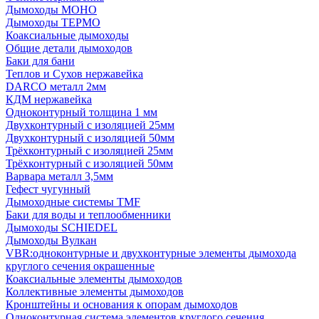
Дымоходы МОНО
Дымоходы ТЕРМО
Коаксиальные дымоходы
Общие детали дымоходов
Баки для бани
Теплов и Сухов нержавейка
DARCO металл 2мм
КДМ нержавейка
Одноконтурный толщина 1 мм
Двухконтурный с изоляцией 25мм
Двухконтурный с изоляцией 50мм
Трёхконтурный с изоляцией 25мм
Трёхконтурный с изоляцией 50мм
Варвара металл 3,5мм
Гефест чугунный
Дымоходные системы TMF
Баки для воды и теплообменники
Дымоходы SCHIEDEL
Дымоходы Вулкан
VBR:одноконтурные и двухконтурные элементы дымохода
круглого сечения окрашенные
Коаксиальные элементы дымоходов
Коллективные элементы дымоходов
Кронштейны и основания к опорам дымоходов
Одноконтурная система элементов круглого сечения