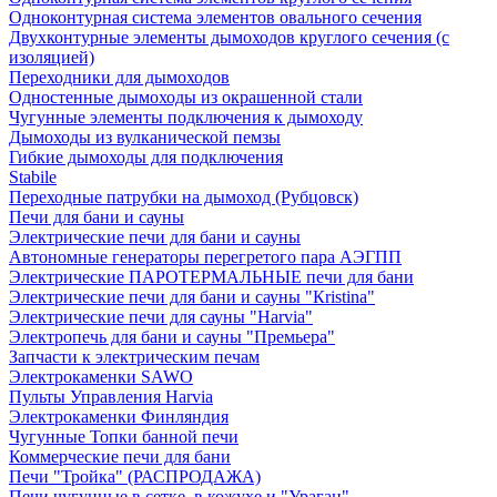
Одноконтурная система элементов овального сечения
Двухконтурные элементы дымоходов круглого сечения (с
изоляцией)
Переходники для дымоходов
Одностенные дымоходы из окрашенной стали
Чугунные элементы подключения к дымоходу
Дымоходы из вулканической пемзы
Гибкие дымоходы для подключения
Stabile
Переходные патрубки на дымоход (Рубцовск)
Печи для бани и сауны
Электрические печи для бани и сауны
Автономные генераторы перегретого пара АЭГПП
Электрические ПАРОТЕРМАЛЬНЫЕ печи для бани
Электрические печи для бани и сауны "Кristina"
Электрические печи для сауны "Harvia"
Электропечь для бани и сауны "Премьера"
Запчасти к электрическим печам
Электрокаменки SAWO
Пульты Управления Harvia
Электрокаменки Финляндия
Чугунные Топки банной печи
Коммерческие печи для бани
Печи "Тройка" (РАСПРОДАЖА)
Печи чугунные в сетке, в кожухе и "Ураган"