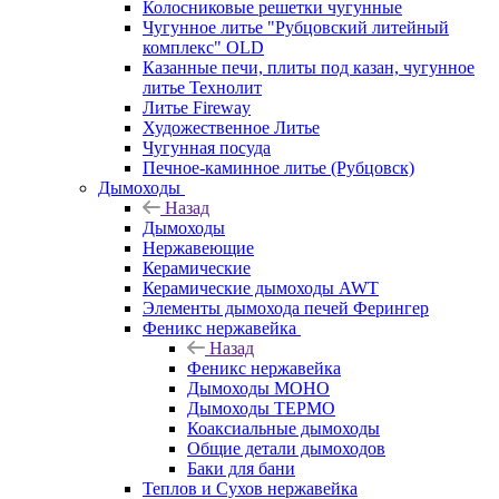
Колосниковые решетки чугунные
Чугунное литье "Рубцовский литейный
комплекс" OLD
Казанные печи, плиты под казан, чугунное
литье Технолит
Литье Fireway
Художественное Литье
Чугунная посуда
Печное-каминное литье (Рубцовск)
Дымоходы
Назад
Дымоходы
Нержавеющие
Керамические
Керамические дымоходы AWT
Элементы дымохода печей Ферингер
Феникс нержавейка
Назад
Феникс нержавейка
Дымоходы МОНО
Дымоходы ТЕРМО
Коаксиальные дымоходы
Общие детали дымоходов
Баки для бани
Теплов и Сухов нержавейка