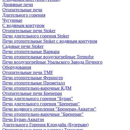
Дровяные печи
Отопительные печи
Длительного горения
Чугунные
C водяным контуром
Отопительные печи Stoker
Печи длительного горения Stoker
Печи отопительные Stoker с водяным контуром
Садовые печи Stoker
Печи отопительные Варвара
Печи отопительные воздухогрейные Termofor
Печи воздухогрейные Уральского Завода Печного
Оборудования
Отопительные печи TMF
Печи отопительные Ферингер
Печи отопительные Прометалл
Печи отопительно-варочные КДМ
Отопительные печи Бренеран
Печи длительного горения "Буран"
Печи длительного горения "Бренеран"
Печи водяного отопления "Бренеран-Акватэн"
Печи отопительно-варочные "Бренеран"
Печи Буран-Акватэн
Длительного Горения Клондайк (Булерьян)
Отопительные печи и камины Технолит