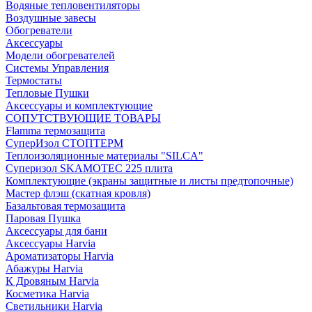
Водяные тепловентиляторы
Воздушные завесы
Обогреватели
Аксессуары
Модели обогревателей
Системы Управления
Термостаты
Тепловые Пушки
Аксессуары и комплектующие
СОПУТСТВУЮЩИЕ ТОВАРЫ
Flamma термозащита
СуперИзол СТОПТЕРМ
Теплоизоляционные материалы "SILCA"
Суперизол SKAMOTEC 225 плита
Комплектующие (экраны защитные и листы предтопочные)
Мастер флэш (скатная кровля)
Базальтовая термозащита
Паровая Пушка
Аксессуары для бани
Аксессуары Harvia
Ароматизаторы Harvia
Абажуры Harvia
К Дровяным Harvia
Косметика Harvia
Светильники Harvia