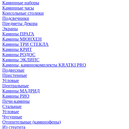
Каминные наборы
Каминные часы
Консольные столики
Подсвечники
Предметы Декора
Экраны
Камины ПРАГА
Камины МЮНХЕН
Камины ТРИ СТЕКЛА
Камины КРИТ
Камины РОДОС
Камины ЭКЛИПС
Камины, каминокомплекты KRATKI PRO
Подвесные
Пристенные
Угловые
Центральные
Камины МАДРИД
Камины РИО
Печи-камины
Стальные
Угловые
Чугунные
Отопительные (каминофены)
Из стеатита