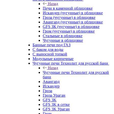
Назад
Печи в каменной облицовке
Искандер (чугунные) в облицовке
Гроза (чугунные) в облицовке
Авангард (чугунные) в облицовке
GFS ЗК (чугунные) в облицовке
Гром (чугунные) в облицовке
Стальные в облицовке
Чугунные в облицовке
Банные печи под ГАЗ
С баком для воды
С выносной топкой
Модульные кирпичные
Чугунные печи Технолит для русской бани
Назад
Чугунные печи Технолит для русской
бани
Авангард
Искандер
Гроза
Гроза Ураган
GFS 3K
GFS 3K в сетке
GFS 3K Ураган
Гром