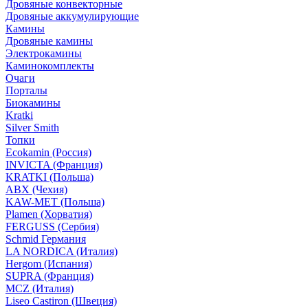
Дровяные конвекторные
Дровяные аккумулирующие
Камины
Дровяные камины
Электрокамины
Каминокомплекты
Очаги
Порталы
Биокамины
Kratki
Silver Smith
Топки
Ecokamin (Россия)
INVICTA (Франция)
KRATKI (Польша)
ABX (Чехия)
KAW-MET (Польша)
Plamen (Хорватия)
FERGUSS (Сербия)
Schmid Германия
LA NORDICA (Италия)
Hergom (Испания)
SUPRA (Франция)
MCZ (Италия)
Liseo Castiron (Швеция)