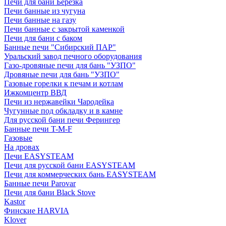
Печи для бани Березка
Печи банные из чугуна
Печи банные на газу
Печи банные с закрытой каменкой
Печи для бани с баком
Банные печи "Сибирский ПАР"
Уральский завод печного оборудования
Газо-дровяные печи для бань "УЗПО"
Дровяные печи для бань "УЗПО"
Газовые горелки к печам и котлам
Ижкомцентр ВВД
Печи из нержавейки Чародейка
Чугунные под обкладку и в камне
Для русской бани печи Ферингер
Банные печи T-M-F
Газовые
На дровах
Печи EASYSTEAM
Печи для русской бани EASYSTEAM
Печи для коммерческих бань EASYSTEAM
Банные печи Parovar
Печи для бани Black Stove
Kastor
Финские HARVIA
Klover