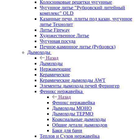
Колосниковые решетки чугунные
Чугунное литье "Рубцовский литейный
комплекс" OLD
Казанные печи, плиты под казан, чугунное
литье Технолит
Литье Fireway
Художественное Литье
Чугунная посуда
Печное-каминное литье (Рубцовск)
Дымоходы
Назад
Дымоходы
Нержавеющие
Керамические
Керамические дымоходы AWT
Элементы дымохода печей Ферингер
Феникс нержавейка
Назад
Феникс нержавейка
Дымоходы МОНО
Дымоходы ТЕРМО
Коаксиальные дымоходы
Общие детали дымоходов
Баки для бани
Теплов и Сухов нержавейка