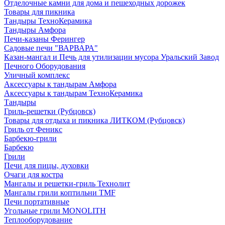
Отделочные камни для дома и пешеходных дорожек
Товары для пикника
Тандыры ТехноКерамика
Тандыры Амфора
Печи-казаны Ферингер
Садовые печи "ВАРВАРА"
Казан-мангал и Печь для утилизации мусора Уральский Завод
Печного Оборудования
Уличный комплекс
Аксессуары к тандырам Амфора
Аксессуары к тандырам ТехноКерамика
Тандыры
Гриль-решетки (Рубцовск)
Товары для отдыха и пикника ЛИТКОМ (Рубцовск)
Гриль от Феникс
Барбекю-грили
Барбекю
Грили
Печи для пицы, духовки
Очаги для костра
Мангалы и решетки-гриль Технолит
Мангалы грили коптильни TMF
Печи портативные
Угольные грили MONOLITH
Теплооборудование