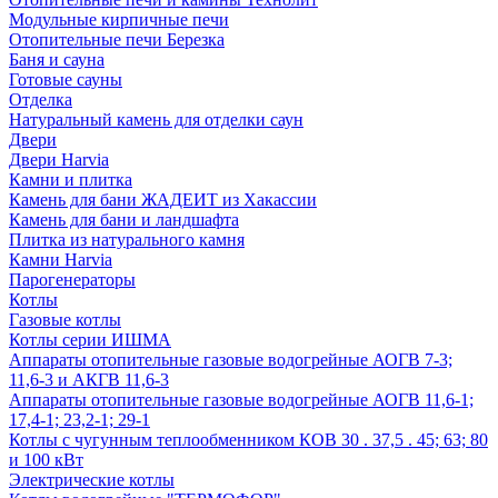
Модульные кирпичные печи
Отопительные печи Березка
Баня и сауна
Готовые сауны
Отделка
Натуральный камень для отделки саун
Двери
Двери Harvia
Камни и плитка
Камень для бани ЖАДЕИТ из Хакассии
Камень для бани и ландшафта
Плитка из натурального камня
Камни Harvia
Парогенераторы
Котлы
Газовые котлы
Котлы серии ИШМА
Аппараты отопительные газовые водогрейные АОГВ 7-3;
11,6-3 и АКГВ 11,6-3
Аппараты отопительные газовые водогрейные АОГВ 11,6-1;
17,4-1; 23,2-1; 29-1
Котлы с чугунным теплообменником КОВ 30 . 37,5 . 45; 63; 80
и 100 кВт
Электрические котлы