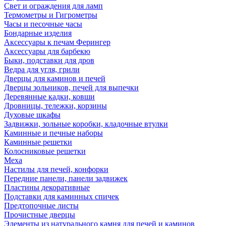
Свет и ограждения для ламп
Термометры и Гигрометры
Часы и песочные часы
Бондарные изделия
Аксессуары к печам Ферингер
Аксессуары для барбекю
Быки, подставки для дров
Ведра для угля, грили
Дверцы для каминов и печей
Дверцы зольников, печей для выпечки
Деревянные кадки, ковши
Дровницы, тележки, корзины
Духовые шкафы
Задвижки, зольные коробки, кладочные втулки
Каминные и печные наборы
Каминные решетки
Колосниковые решетки
Меха
Настилы для печей, конфорки
Передние панели, панели задвижек
Пластины декоративные
Подставки для каминных спичек
Предтопочные листы
Прочистные дверцы
Элементы из натурального камня для печей и каминов