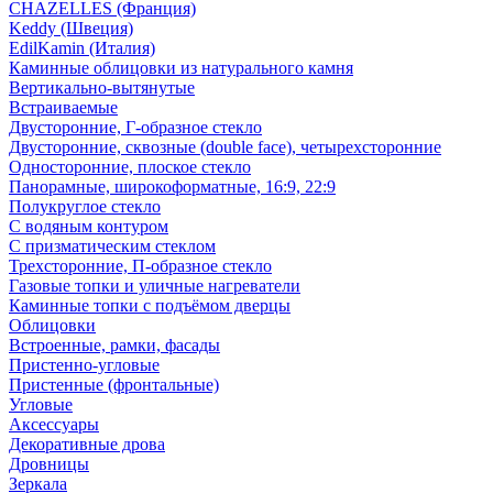
CHAZELLES (Франция)
Keddy (Швеция)
EdilKamin (Италия)
Каминные облицовки из натурального камня
Вертикально-вытянутые
Встраиваемые
Двусторонние, Г-образное стекло
Двусторонние, сквозные (double face), четырехсторонние
Односторонние, плоское стекло
Панорамные, широкоформатные, 16:9, 22:9
Полукруглое стекло
С водяным контуром
С призматическим стеклом
Трехсторонние, П-образное стекло
Газовые топки и уличные нагреватели
Каминные топки с подъёмом дверцы
Облицовки
Встроенные, рамки, фасады
Пристенно-угловые
Пристенные (фронтальные)
Угловые
Аксессуары
Декоративные дрова
Дровницы
Зеркала