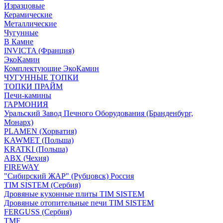
Изразцовые
Керамические
Металлические
Чугунные
В Камне
INVICTA (Франция)
ЭкоКамин
Комплектующие ЭкоКамин
ЧУГУННЫЕ ТОПКИ
ТОПКИ ПРАЙМ
Печи-камины
ГАРМОНИЯ
Уральский Завод Печного Оборудования (Бранденбург,
Монарх)
PLAMEN (Хорватия)
KAWMET (Польша)
KRATKI (Польша)
ABX (Чехия)
FIREWAY
"Сибирский ЖАР" (Рубцовск) Россия
TIM SISTEM (Сербия)
Дровяные кухонные плиты TIM SISTEM
Дровяные отопительные печи TIM SISTEM
FERGUSS (Сербия)
TMF