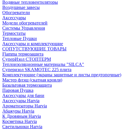
Водяные тепловентиляторы
Воздушные завесы
Обогреватели
Аксессуары
Модели обогревателей
Системы Управления
Термостаты
Тепловые Пушки
Аксессуары и комплектующие
СОПУТСТВУЮЩИЕ ТОВАРЫ
Flamma термозащита
СуперИзол СТОПТЕРМ
Теплоизоляционные материалы "SILCA"
Суперизол SKAMOTEC 225 плита
Комплектующие (экраны защитные и листы предтопочные)
Мастер флэш (скатная кровля)
Базальтовая термозащита
Паровая Пушка
Аксессуары для бани
Аксессуары Harvia
Ароматизаторы Harvia
Абажуры Harvia
К Дровяным Harvia
Косметика Harvia
Светильники Harvia