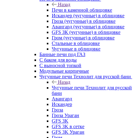
Назад
Печи в каменной облицовке
Искандер (чугунные) в облицовке
Гроза (чугунные) в облицовке
Авангард (чугунные) в облицовке
GFS ЗК (чугунные) в облицовке
Гром (чугунные) в облицовке
Стальные в облицовке
Чугунные в облицовке
Банные печи под ГАЗ
С баком для воды
С выносной топкой
Модульные кирпичные
Чугунные печи Технолит для русской бани
Назад
Чугунные печи Технолит для русской
бани
Авангард
Искандер
Гроза
Гроза Ураган
GFS 3K
GFS 3K в сетке
GFS 3K Ураган
Гром