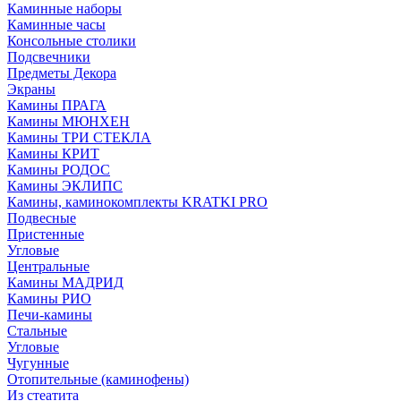
Каминные наборы
Каминные часы
Консольные столики
Подсвечники
Предметы Декора
Экраны
Камины ПРАГА
Камины МЮНХЕН
Камины ТРИ СТЕКЛА
Камины КРИТ
Камины РОДОС
Камины ЭКЛИПС
Камины, каминокомплекты KRATKI PRO
Подвесные
Пристенные
Угловые
Центральные
Камины МАДРИД
Камины РИО
Печи-камины
Стальные
Угловые
Чугунные
Отопительные (каминофены)
Из стеатита