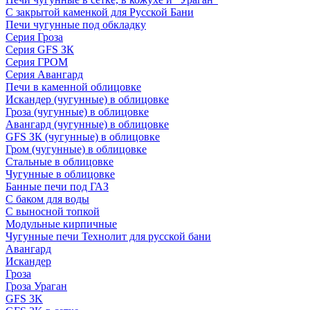
С закрытой каменкой для Русской Бани
Печи чугунные под обкладку
Серия Гроза
Серия GFS ЗК
Серия ГРОМ
Серия Авангард
Печи в каменной облицовке
Искандер (чугунные) в облицовке
Гроза (чугунные) в облицовке
Авангард (чугунные) в облицовке
GFS ЗК (чугунные) в облицовке
Гром (чугунные) в облицовке
Стальные в облицовке
Чугунные в облицовке
Банные печи под ГАЗ
С баком для воды
С выносной топкой
Модульные кирпичные
Чугунные печи Технолит для русской бани
Авангард
Искандер
Гроза
Гроза Ураган
GFS 3K