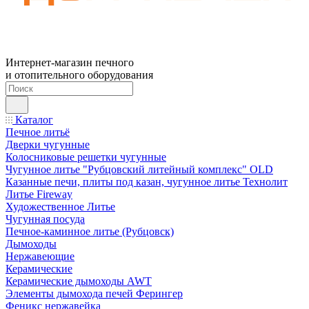
Интернет-магазин печного
и отопительного оборудования
Каталог
Печное литьё
Дверки чугунные
Колосниковые решетки чугунные
Чугунное литье "Рубцовский литейный комплекс" OLD
Казанные печи, плиты под казан, чугунное литье Технолит
Литье Fireway
Художественное Литье
Чугунная посуда
Печное-каминное литье (Рубцовск)
Дымоходы
Нержавеющие
Керамические
Керамические дымоходы AWT
Элементы дымохода печей Ферингер
Феникс нержавейка