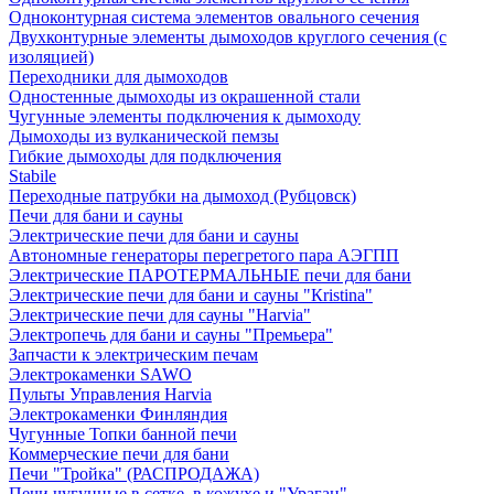
Одноконтурная система элементов овального сечения
Двухконтурные элементы дымоходов круглого сечения (с
изоляцией)
Переходники для дымоходов
Одностенные дымоходы из окрашенной стали
Чугунные элементы подключения к дымоходу
Дымоходы из вулканической пемзы
Гибкие дымоходы для подключения
Stabile
Переходные патрубки на дымоход (Рубцовск)
Печи для бани и сауны
Электрические печи для бани и сауны
Автономные генераторы перегретого пара АЭГПП
Электрические ПАРОТЕРМАЛЬНЫЕ печи для бани
Электрические печи для бани и сауны "Кristina"
Электрические печи для сауны "Harvia"
Электропечь для бани и сауны "Премьера"
Запчасти к электрическим печам
Электрокаменки SAWO
Пульты Управления Harvia
Электрокаменки Финляндия
Чугунные Топки банной печи
Коммерческие печи для бани
Печи "Тройка" (РАСПРОДАЖА)
Печи чугунные в сетке, в кожухе и "Ураган"