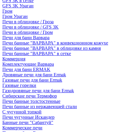
GFS 3K в сетке
GFS 3K Ураган
Гром
Гром Ураган
Печи в облицовке / Гроза
Печи в облицовке / GFS 3K
Печи в облицовке / Гром
Печи для бани Варвара
Печи банные "ВАРВАРА" в конвекционном кожухе
Печи банные "ВАРВАРА" в облицовке из камня
Печи банные "ВАРВАРА" в сетке
Коммерция
Комплектующие Варвара
Печи для бани ERMAK
Дровяные печи для бани Ermak
Газовые печи для бани Ermak
Газовые горелки
Газодровяные печи для бани Ermak
Сибирские печи Термофор
Печи банные толстостенные
Печи банные из нержавеющей стали
С чугунной топкой
Печи чугунные Искандер
Банные печи "Сабантуй"
Коммерческие печи