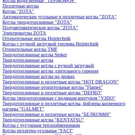
Котлы водогрейные "ТЕРМОФОР"
Пеллетные котлы
Котлы "ZOTA"
Автоматические угольные и пеллетные котлы "ZOTA"
Котлы твердотопливные "ZOTA"
Полуавтоматические котлы "ZOTA"
Электрокотлы ZOTA
Отопительные котлы Heiztechnik
Котлы с ручной загрузкой топлива Heiztechnik
Отопительные котлы TMF
Твердотопливные котлы Stoker
Твердотопливные котлы
Твердотопливные котлы с ручной загрузкой
Твердотопливные котлы длительного горения
Твердотопливные котлы на дровах
Твердотопливные и пеллетные котлы "HOT DRAGON"
Твердотопливные отопительные котлы "Flames"
Твердотопливные и пеллетные котлы "DEFRO"
Котлы твердотопливные с водяным контуром "УЗПО"
Твердотопливные и пеллетные котлы, бойлеры косвенного
нагрева "GALMET"
Твердотопливные и пеллетные котлы "БЕЛКОМiН"
Твердотопливные котлы "KENTATSU"
Котлы с чугунным теплообменником
Котлы пеллетно-угольные "FACI"