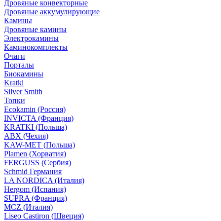
Дровяные конвекторные
Дровяные аккумулирующие
Камины
Дровяные камины
Электрокамины
Каминокомплекты
Очаги
Порталы
Биокамины
Kratki
Silver Smith
Топки
Ecokamin (Россия)
INVICTA (Франция)
KRATKI (Польша)
ABX (Чехия)
KAW-MET (Польша)
Plamen (Хорватия)
FERGUSS (Сербия)
Schmid Германия
LA NORDICA (Италия)
Hergom (Испания)
SUPRA (Франция)
MCZ (Италия)
Liseo Castiron (Швеция)