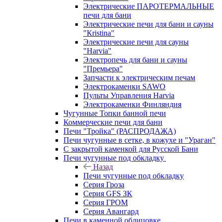
Электрические ПАРОТЕРМАЛЬНЫЕ
печи для бани
Электрические печи для бани и сауны
"Кristina"
Электрические печи для сауны
"Harvia"
Электропечь для бани и сауны
"Премьера"
Запчасти к электрическим печам
Электрокаменки SAWO
Пульты Управления Harvia
Электрокаменки Финляндия
Чугунные Топки банной печи
Коммерческие печи для бани
Печи "Тройка" (РАСПРОДАЖА)
Печи чугунные в сетке, в кожухе и "Ураган"
С закрытой каменкой для Русской Бани
Печи чугунные под обкладку
Назад
Печи чугунные под обкладку
Серия Гроза
Серия GFS ЗК
Серия ГРОМ
Серия Авангард
Печи в каменной облицовке