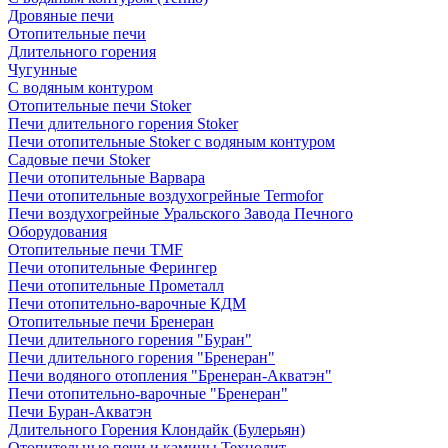
Дровяные печи
Отопительные печи
Длительного горения
Чугунные
C водяным контуром
Отопительные печи Stoker
Печи длительного горения Stoker
Печи отопительные Stoker с водяным контуром
Садовые печи Stoker
Печи отопительные Варвара
Печи отопительные воздухогрейные Termofor
Печи воздухогрейные Уральского Завода Печного
Оборудования
Отопительные печи TMF
Печи отопительные Ферингер
Печи отопительные Прометалл
Печи отопительно-варочные КДМ
Отопительные печи Бренеран
Печи длительного горения "Буран"
Печи длительного горения "Бренеран"
Печи водяного отопления "Бренеран-Акватэн"
Печи отопительно-варочные "Бренеран"
Печи Буран-Акватэн
Длительного Горения Клондайк (Булерьян)
Отопительные печи и камины Технолит