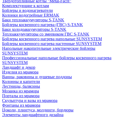
Твердотопливные котлы "Metal-FacH"
Комплектующие к котлам
Бойлеры и водонагреватели
Колонки водогрейные ERMAK
Баки теплоаккумуляторы S-TANK
Бойлеры косвенного нагрева (ГВС) S-TANK
Баки холодоаккумуляторы S-TANK
Теплоаккумуляторы со змеевиком ГВС S-TANK
Бойлеры косвенного нагрева напольные SUNSYSTEM
Бойлеры косвенного нагрева настенные SUNSYSTEM
Напольные накопительные электрические бойлеры
SUNSYSTEM
Профессиональные напольные бойлеры косвенного нагрева
SUNSYSTEM
Ландшафт и декор
Изделия из мрамора
Ванны, раковины и душевые поддоны
Колонны и капители
Лестницы, балясины
Мозаика из мрамора
Порталы из мрамора
Скульптура и вазы из мрамора
Фонтаны из мрамора
Цоколи, плинтуса, молдинги, бордюры
Элементы ландшафтного дизайна