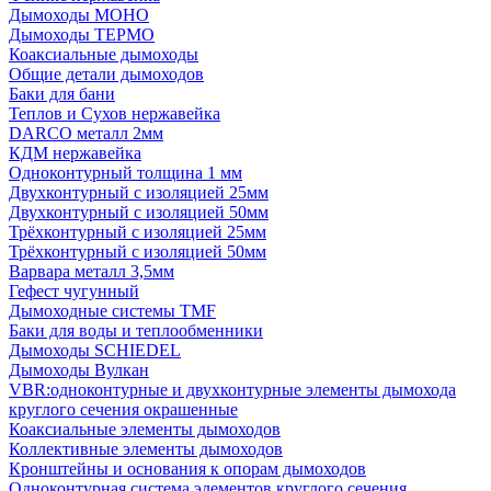
Дымоходы МОНО
Дымоходы ТЕРМО
Коаксиальные дымоходы
Общие детали дымоходов
Баки для бани
Теплов и Сухов нержавейка
DARCO металл 2мм
КДМ нержавейка
Одноконтурный толщина 1 мм
Двухконтурный с изоляцией 25мм
Двухконтурный с изоляцией 50мм
Трёхконтурный с изоляцией 25мм
Трёхконтурный с изоляцией 50мм
Варвара металл 3,5мм
Гефест чугунный
Дымоходные системы TMF
Баки для воды и теплообменники
Дымоходы SCHIEDEL
Дымоходы Вулкан
VBR:одноконтурные и двухконтурные элементы дымохода
круглого сечения окрашенные
Коаксиальные элементы дымоходов
Коллективные элементы дымоходов
Кронштейны и основания к опорам дымоходов
Одноконтурная система элементов круглого сечения