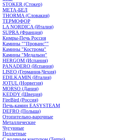
STOKER (Стокер)
МЕТА-БЕЛ
THORMA (Словакия)
ТЕРМОФОР
LA NORDICA (Италия)
SUPRA (Франция)
Кимры-Печь Россия
Камины ""Прованс""
Камины "Кострома"
Камины "Медальон"
HERGOM (Испания)
PANADERO (Испания)
LISEO (Германия-Чехия)
EDILKAMIN (Италия)
JOTUL (Норвегия)
MORSO (Дания)
KEDDY (Швеция)
FireBird (Россия)
Печь-камин EASYSTEAM
DEFRO (Польша)
Отопительно-варочные
Металлические
Чугунные
Пеллетные
С водяным контуром (Termo)