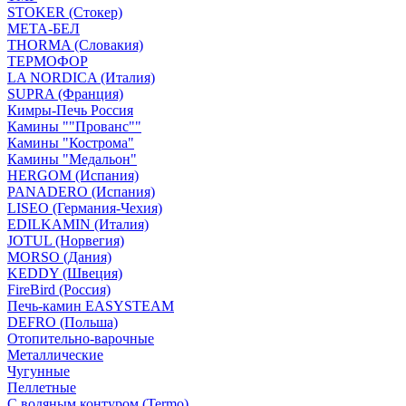
STOKER (Стокер)
МЕТА-БЕЛ
THORMA (Словакия)
ТЕРМОФОР
LA NORDICA (Италия)
SUPRA (Франция)
Кимры-Печь Россия
Камины ""Прованс""
Камины "Кострома"
Камины "Медальон"
HERGOM (Испания)
PANADERO (Испания)
LISEO (Германия-Чехия)
EDILKAMIN (Италия)
JOTUL (Норвегия)
MORSO (Дания)
KEDDY (Швеция)
FireBird (Россия)
Печь-камин EASYSTEAM
DEFRO (Польша)
Отопительно-варочные
Металлические
Чугунные
Пеллетные
С водяным контуром (Termo)