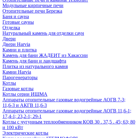
Модульные кирпичные печи
Отопительные печи Березка
Баня и сауна
Готовые сауны
Отделка
Натуральный камень для отделки саун
Двери
Двери Harvia
Камни и плитка
Камень для бани ЖАДЕИТ из Хакассии
Камень для бани и ландшафта
Плитка из натурального камня
Камни Harvia
Парогенераторы
Котлы
Газовые котлы
Котлы серии ИШМА
Аппараты отопительные газовые водогрейные АОГВ 7-3;
11,6-3 и АКГВ 11,6-3
Аппараты отопительные газовые водогрейные АОГВ 11,6-1;
17,4-1; 23,2-1; 29-1
Котлы с чугунным теплообменником КОВ 30 . 37,5 . 45; 63; 80
и 100 кВт
Электрические котлы