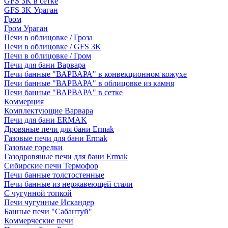
GFS 3K в сетке
GFS 3K Ураган
Гром
Гром Ураган
Печи в облицовке / Гроза
Печи в облицовке / GFS 3K
Печи в облицовке / Гром
Печи для бани Варвара
Печи банные "ВАРВАРА" в конвекционном кожухе
Печи банные "ВАРВАРА" в облицовке из камня
Печи банные "ВАРВАРА" в сетке
Коммерция
Комплектующие Варвара
Печи для бани ERMAK
Дровяные печи для бани Ermak
Газовые печи для бани Ermak
Газовые горелки
Газодровяные печи для бани Ermak
Сибирские печи Термофор
Печи банные толстостенные
Печи банные из нержавеющей стали
С чугунной топкой
Печи чугунные Искандер
Банные печи "Сабантуй"
Коммерческие печи