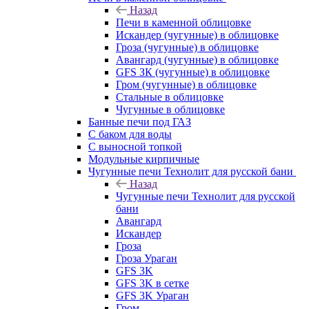
Назад
Печи в каменной облицовке
Искандер (чугунные) в облицовке
Гроза (чугунные) в облицовке
Авангард (чугунные) в облицовке
GFS ЗК (чугунные) в облицовке
Гром (чугунные) в облицовке
Стальные в облицовке
Чугунные в облицовке
Банные печи под ГАЗ
С баком для воды
С выносной топкой
Модульные кирпичные
Чугунные печи Технолит для русской бани
Назад
Чугунные печи Технолит для русской
бани
Авангард
Искандер
Гроза
Гроза Ураган
GFS 3K
GFS 3K в сетке
GFS 3K Ураган
Гром