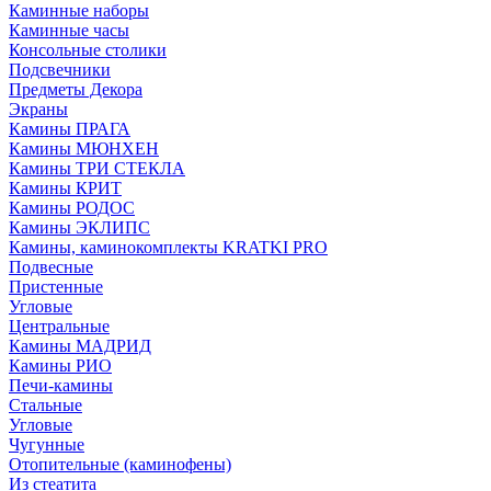
Каминные наборы
Каминные часы
Консольные столики
Подсвечники
Предметы Декора
Экраны
Камины ПРАГА
Камины МЮНХЕН
Камины ТРИ СТЕКЛА
Камины КРИТ
Камины РОДОС
Камины ЭКЛИПС
Камины, каминокомплекты KRATKI PRO
Подвесные
Пристенные
Угловые
Центральные
Камины МАДРИД
Камины РИО
Печи-камины
Стальные
Угловые
Чугунные
Отопительные (каминофены)
Из стеатита