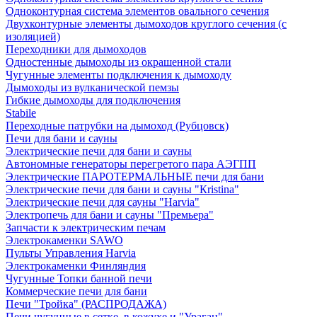
Одноконтурная система элементов овального сечения
Двухконтурные элементы дымоходов круглого сечения (с
изоляцией)
Переходники для дымоходов
Одностенные дымоходы из окрашенной стали
Чугунные элементы подключения к дымоходу
Дымоходы из вулканической пемзы
Гибкие дымоходы для подключения
Stabile
Переходные патрубки на дымоход (Рубцовск)
Печи для бани и сауны
Электрические печи для бани и сауны
Автономные генераторы перегретого пара АЭГПП
Электрические ПАРОТЕРМАЛЬНЫЕ печи для бани
Электрические печи для бани и сауны "Кristina"
Электрические печи для сауны "Harvia"
Электропечь для бани и сауны "Премьера"
Запчасти к электрическим печам
Электрокаменки SAWO
Пульты Управления Harvia
Электрокаменки Финляндия
Чугунные Топки банной печи
Коммерческие печи для бани
Печи "Тройка" (РАСПРОДАЖА)
Печи чугунные в сетке, в кожухе и "Ураган"