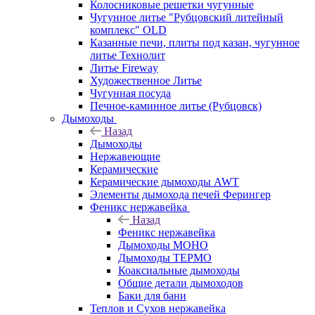
Колосниковые решетки чугунные
Чугунное литье "Рубцовский литейный
комплекс" OLD
Казанные печи, плиты под казан, чугунное
литье Технолит
Литье Fireway
Художественное Литье
Чугунная посуда
Печное-каминное литье (Рубцовск)
Дымоходы
Назад
Дымоходы
Нержавеющие
Керамические
Керамические дымоходы AWT
Элементы дымохода печей Ферингер
Феникс нержавейка
Назад
Феникс нержавейка
Дымоходы МОНО
Дымоходы ТЕРМО
Коаксиальные дымоходы
Общие детали дымоходов
Баки для бани
Теплов и Сухов нержавейка