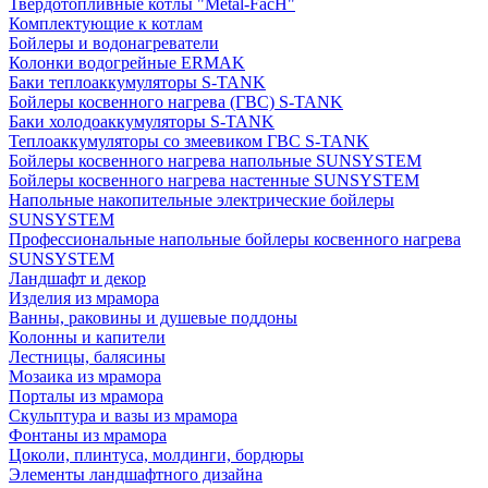
Твердотопливные котлы "Metal-FacH"
Комплектующие к котлам
Бойлеры и водонагреватели
Колонки водогрейные ERMAK
Баки теплоаккумуляторы S-TANK
Бойлеры косвенного нагрева (ГВС) S-TANK
Баки холодоаккумуляторы S-TANK
Теплоаккумуляторы со змеевиком ГВС S-TANK
Бойлеры косвенного нагрева напольные SUNSYSTEM
Бойлеры косвенного нагрева настенные SUNSYSTEM
Напольные накопительные электрические бойлеры
SUNSYSTEM
Профессиональные напольные бойлеры косвенного нагрева
SUNSYSTEM
Ландшафт и декор
Изделия из мрамора
Ванны, раковины и душевые поддоны
Колонны и капители
Лестницы, балясины
Мозаика из мрамора
Порталы из мрамора
Скульптура и вазы из мрамора
Фонтаны из мрамора
Цоколи, плинтуса, молдинги, бордюры
Элементы ландшафтного дизайна