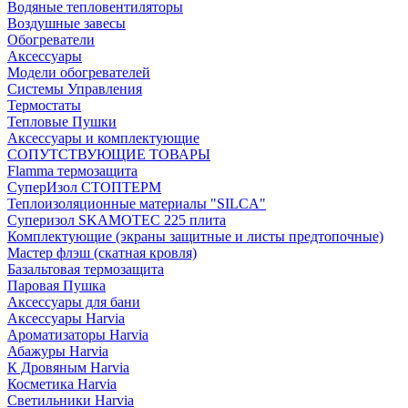
Водяные тепловентиляторы
Воздушные завесы
Обогреватели
Аксессуары
Модели обогревателей
Системы Управления
Термостаты
Тепловые Пушки
Аксессуары и комплектующие
СОПУТСТВУЮЩИЕ ТОВАРЫ
Flamma термозащита
СуперИзол СТОПТЕРМ
Теплоизоляционные материалы "SILCA"
Суперизол SKAMOTEC 225 плита
Комплектующие (экраны защитные и листы предтопочные)
Мастер флэш (скатная кровля)
Базальтовая термозащита
Паровая Пушка
Аксессуары для бани
Аксессуары Harvia
Ароматизаторы Harvia
Абажуры Harvia
К Дровяным Harvia
Косметика Harvia
Светильники Harvia