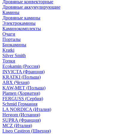
Дровяные конвекторные
Дровяные аккумулирующие
Камины
Дровяные камины
Электрокамины
Каминокомплекты
Очаги
Порталы
Биокамины
Kratki
Silver Smith
Топки
Ecokamin (Россия)
INVICTA (Франция)
KRATKI (Польша)
ABX (Чехия)
KAW-MET (Польша)
Plamen (Хорватия)
FERGUSS (Сербия)
Schmid Германия
LA NORDICA (Италия)
Hergom (Испания)
SUPRA (Франция)
MCZ (Италия)
Liseo Castiron (Швеция)