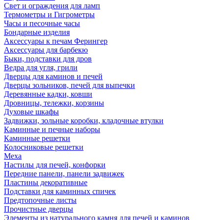
Свет и ограждения для ламп
Термометры и Гигрометры
Часы и песочные часы
Бондарные изделия
Аксессуары к печам Ферингер
Аксессуары для барбекю
Быки, подставки для дров
Ведра для угля, грили
Дверцы для каминов и печей
Дверцы зольников, печей для выпечки
Деревянные кадки, ковши
Дровницы, тележки, корзины
Духовые шкафы
Задвижки, зольные коробки, кладочные втулки
Каминные и печные наборы
Каминные решетки
Колосниковые решетки
Меха
Настилы для печей, конфорки
Передние панели, панели задвижек
Пластины декоративные
Подставки для каминных спичек
Предтопочные листы
Прочистные дверцы
Элементы из натурального камня для печей и каминов