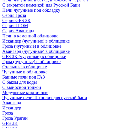
С закрытой каменкой для Русской Бани
Печи чугунные под обкладку
Серия Гроза
Серия GFS ЗК
Серия ГРОМ
Серия Авангард
Печи в каменной облицовке
Искандер (чугунные) в облицовке
Гроза (чугунные) в облицовке
Авангард (чугунные) в облицовке
GFS ЗК (чугунные) в облицовке
Гром (чугунные) в облицовке
Стальные в облицовке
Чугунные в облицовке
Банные печи под ГАЗ
С баком для воды
С выносной топкой
Модульные кирпичные
Чугунные печи Технолит для русской бани
Авангард
Искандер
Гроза
Гроза Ураган
GFS 3K