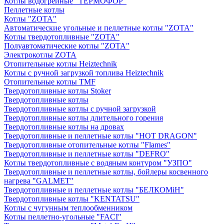
Котлы водогрейные "ТЕРМОФОР"
Пеллетные котлы
Котлы "ZOTA"
Автоматические угольные и пеллетные котлы "ZOTA"
Котлы твердотопливные "ZOTA"
Полуавтоматические котлы "ZOTA"
Электрокотлы ZOTA
Отопительные котлы Heiztechnik
Котлы с ручной загрузкой топлива Heiztechnik
Отопительные котлы TMF
Твердотопливные котлы Stoker
Твердотопливные котлы
Твердотопливные котлы с ручной загрузкой
Твердотопливные котлы длительного горения
Твердотопливные котлы на дровах
Твердотопливные и пеллетные котлы "HOT DRAGON"
Твердотопливные отопительные котлы "Flames"
Твердотопливные и пеллетные котлы "DEFRO"
Котлы твердотопливные с водяным контуром "УЗПО"
Твердотопливные и пеллетные котлы, бойлеры косвенного
нагрева "GALMET"
Твердотопливные и пеллетные котлы "БЕЛКОМiН"
Твердотопливные котлы "KENTATSU"
Котлы с чугунным теплообменником
Котлы пеллетно-угольные "FACI"