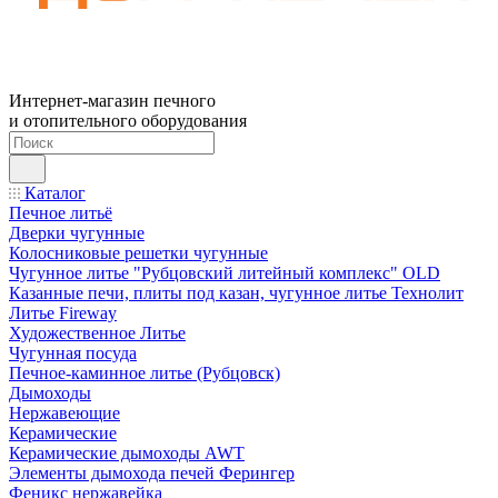
Интернет-магазин печного
и отопительного оборудования
Каталог
Печное литьё
Дверки чугунные
Колосниковые решетки чугунные
Чугунное литье "Рубцовский литейный комплекс" OLD
Казанные печи, плиты под казан, чугунное литье Технолит
Литье Fireway
Художественное Литье
Чугунная посуда
Печное-каминное литье (Рубцовск)
Дымоходы
Нержавеющие
Керамические
Керамические дымоходы AWT
Элементы дымохода печей Ферингер
Феникс нержавейка