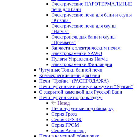
Электрические ПАРОТЕРМАЛЬНЫЕ
печи для бани
Электрические печи для бани и сауны
"Кristina"
Электрические печи для сауны
"Harvia"
Электропечь для бани и сауны
"Премьера"
Запчасти к электрическим печам
Электрокаменки SAWO
Пульты Управления Harvia
Электрокаменки Финляндия
Чугунные Топки банной печи
Коммерческие печи для бани
Печи "Тройка" (РАСПРОДАЖА)
Печи чугунные в сетке, в кожухе и "Ураган"
С закрытой каменкой для Русской Бани
Печи чугунные под обкладку
Назад
Печи чугунные под обкладку
Серия Гроза
Серия GFS ЗК
Серия ГРОМ
Серия Авангард
Печи в каменной облицовке