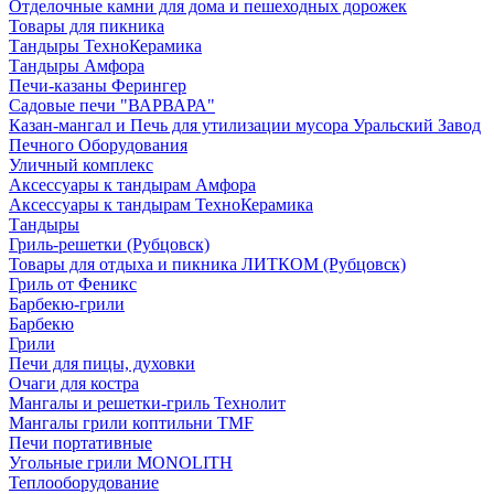
Отделочные камни для дома и пешеходных дорожек
Товары для пикника
Тандыры ТехноКерамика
Тандыры Амфора
Печи-казаны Ферингер
Садовые печи "ВАРВАРА"
Казан-мангал и Печь для утилизации мусора Уральский Завод
Печного Оборудования
Уличный комплекс
Аксессуары к тандырам Амфора
Аксессуары к тандырам ТехноКерамика
Тандыры
Гриль-решетки (Рубцовск)
Товары для отдыха и пикника ЛИТКОМ (Рубцовск)
Гриль от Феникс
Барбекю-грили
Барбекю
Грили
Печи для пицы, духовки
Очаги для костра
Мангалы и решетки-гриль Технолит
Мангалы грили коптильни TMF
Печи портативные
Угольные грили MONOLITH
Теплооборудование