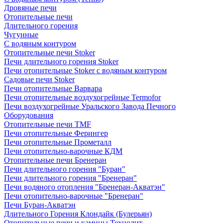
Дровяные печи
Отопительные печи
Длительного горения
Чугунные
C водяным контуром
Отопительные печи Stoker
Печи длительного горения Stoker
Печи отопительные Stoker с водяным контуром
Садовые печи Stoker
Печи отопительные Варвара
Печи отопительные воздухогрейные Termofor
Печи воздухогрейные Уральского Завода Печного
Оборудования
Отопительные печи TMF
Печи отопительные Ферингер
Печи отопительные Прометалл
Печи отопительно-варочные КДМ
Отопительные печи Бренеран
Печи длительного горения "Буран"
Печи длительного горения "Бренеран"
Печи водяного отопления "Бренеран-Акватэн"
Печи отопительно-варочные "Бренеран"
Печи Буран-Акватэн
Длительного Горения Клондайк (Булерьян)
Отопительные печи и камины Технолит