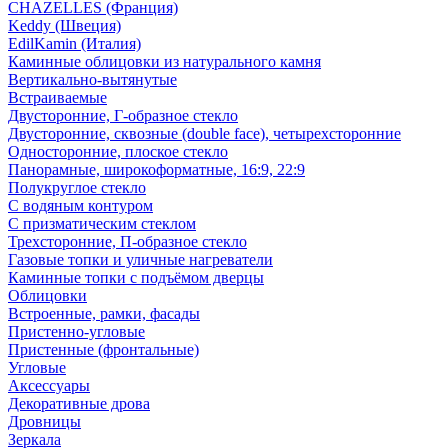
CHAZELLES (Франция)
Keddy (Швеция)
EdilKamin (Италия)
Каминные облицовки из натурального камня
Вертикально-вытянутые
Встраиваемые
Двусторонние, Г-образное стекло
Двусторонние, сквозные (double face), четырехсторонние
Односторонние, плоское стекло
Панорамные, широкоформатные, 16:9, 22:9
Полукруглое стекло
С водяным контуром
С призматическим стеклом
Трехсторонние, П-образное стекло
Газовые топки и уличные нагреватели
Каминные топки с подъёмом дверцы
Облицовки
Встроенные, рамки, фасады
Пристенно-угловые
Пристенные (фронтальные)
Угловые
Аксессуары
Декоративные дрова
Дровницы
Зеркала