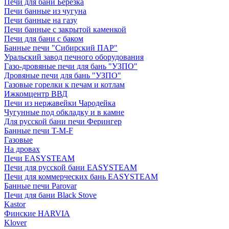
Печи для бани Березка
Печи банные из чугуна
Печи банные на газу
Печи банные с закрытой каменкой
Печи для бани с баком
Банные печи "Сибирский ПАР"
Уральский завод печного оборудования
Газо-дровяные печи для бань "УЗПО"
Дровяные печи для бань "УЗПО"
Газовые горелки к печам и котлам
Ижкомцентр ВВД
Печи из нержавейки Чародейка
Чугунные под обкладку и в камне
Для русской бани печи Ферингер
Банные печи T-M-F
Газовые
На дровах
Печи EASYSTEAM
Печи для русской бани EASYSTEAM
Печи для коммерческих бань EASYSTEAM
Банные печи Parovar
Печи для бани Black Stove
Kastor
Финские HARVIA
Klover