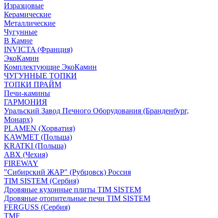
Изразцовые
Керамические
Металлические
Чугунные
В Камне
INVICTA (Франция)
ЭкоКамин
Комплектующие ЭкоКамин
ЧУГУННЫЕ ТОПКИ
ТОПКИ ПРАЙМ
Печи-камины
ГАРМОНИЯ
Уральский Завод Печного Оборудования (Бранденбург,
Монарх)
PLAMEN (Хорватия)
KAWMET (Польша)
KRATKI (Польша)
ABX (Чехия)
FIREWAY
"Сибирский ЖАР" (Рубцовск) Россия
TIM SISTEM (Сербия)
Дровяные кухонные плиты TIM SISTEM
Дровяные отопительные печи TIM SISTEM
FERGUSS (Сербия)
TMF