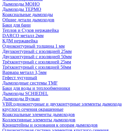
Дымоходы МОНО
Дымоходы ТЕРМО
Коаксиальные дымоходы
Общие детали дымоходов
Баки для бани
Теплов и Сухов нержавейка
DARCO металл 2мм
КДМ нержавейка
Одноконтурный толщина 1 мм
Двухконтурный с изоляцией 25мм
Двухконтурный с изоляцией 50мм
Трёхконтурный с изоляцией 25мм
Трёхконтурный с изоляцией 50мм
Варвара металл 3,5мм
Гефест чугунный
Дымоходные системы TMF
Баки для воды и теплообменники
Дымоходы SCHIEDEL
Дымоходы Вулкан
VBR:одноконтурные и двухконтурные элементы дымохода
круглого сечения окрашенные
Коаксиальные элементы дымоходов
Коллективные элементы дымоходов
Кронштейны и основания к опорам дымоходов
Одноконтурная система элементов круглого сечения