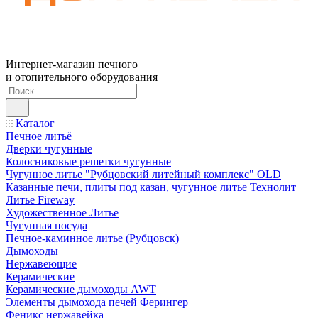
Интернет-магазин печного
и отопительного оборудования
Каталог
Печное литьё
Дверки чугунные
Колосниковые решетки чугунные
Чугунное литье "Рубцовский литейный комплекс" OLD
Казанные печи, плиты под казан, чугунное литье Технолит
Литье Fireway
Художественное Литье
Чугунная посуда
Печное-каминное литье (Рубцовск)
Дымоходы
Нержавеющие
Керамические
Керамические дымоходы AWT
Элементы дымохода печей Ферингер
Феникс нержавейка