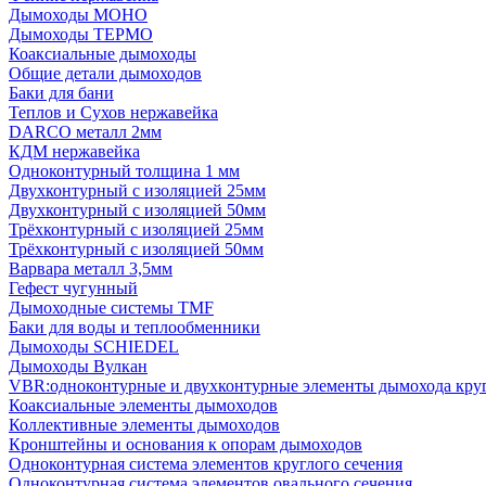
Дымоходы МОНО
Дымоходы ТЕРМО
Коаксиальные дымоходы
Общие детали дымоходов
Баки для бани
Теплов и Сухов нержавейка
DARCO металл 2мм
КДМ нержавейка
Одноконтурный толщина 1 мм
Двухконтурный с изоляцией 25мм
Двухконтурный с изоляцией 50мм
Трёхконтурный с изоляцией 25мм
Трёхконтурный с изоляцией 50мм
Варвара металл 3,5мм
Гефест чугунный
Дымоходные системы TMF
Баки для воды и теплообменники
Дымоходы SCHIEDEL
Дымоходы Вулкан
VBR:одноконтурные и двухконтурные элементы дымохода кру
Коаксиальные элементы дымоходов
Коллективные элементы дымоходов
Кронштейны и основания к опорам дымоходов
Одноконтурная система элементов круглого сечения
Одноконтурная система элементов овального сечения