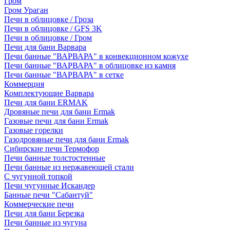
Гром
Гром Ураган
Печи в облицовке / Гроза
Печи в облицовке / GFS 3K
Печи в облицовке / Гром
Печи для бани Варвара
Печи банные "ВАРВАРА" в конвекционном кожухе
Печи банные "ВАРВАРА" в облицовке из камня
Печи банные "ВАРВАРА" в сетке
Коммерция
Комплектующие Варвара
Печи для бани ERMAK
Дровяные печи для бани Ermak
Газовые печи для бани Ermak
Газовые горелки
Газодровяные печи для бани Ermak
Сибирские печи Термофор
Печи банные толстостенные
Печи банные из нержавеющей стали
С чугунной топкой
Печи чугунные Искандер
Банные печи "Сабантуй"
Коммерческие печи
Печи для бани Березка
Печи банные из чугуна