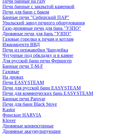
Печи банные на газу
Печи банные с закрытой каменкой
Печи для бани с баком
Банные печи "Сибирский ПАР"
Уральский завод печного оборудования
Газо-дровяные печи для бань "УЗПО"
Дровяные печи для бань "УЗПО"
Газовые горелки к печам и котлам
Ижкомцентр ВВД
Печи из нержавейки Чародейка
Чугунные под обкладку и в камне
Для русской бани печи Ферингер
Банные печи T-M-F
Газовые
На дровах
Печи EASYSTEAM
Печи для русской бани EASYSTEAM
Печи для коммерческих бань EASYSTEAM
Банные печи Parovar
Печи для бани Black Stove
Kastor
Финские HARVIA
Klover
Дровяные конвекторные
Дровяные аккумулирующие