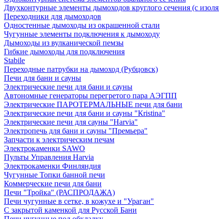
Двухконтурные элементы дымоходов круглого сечения (с изол
Переходники для дымоходов
Одностенные дымоходы из окрашенной стали
Чугунные элементы подключения к дымоходу
Дымоходы из вулканической пемзы
Гибкие дымоходы для подключения
Stabile
Переходные патрубки на дымоход (Рубцовск)
Печи для бани и сауны
Электрические печи для бани и сауны
Автономные генераторы перегретого пара АЭГПП
Электрические ПАРОТЕРМАЛЬНЫЕ печи для бани
Электрические печи для бани и сауны "Кristina"
Электрические печи для сауны "Harvia"
Электропечь для бани и сауны "Премьера"
Запчасти к электрическим печам
Электрокаменки SAWO
Пульты Управления Harvia
Электрокаменки Финляндия
Чугунные Топки банной печи
Коммерческие печи для бани
Печи "Тройка" (РАСПРОДАЖА)
Печи чугунные в сетке, в кожухе и "Ураган"
С закрытой каменкой для Русской Бани
Печи чугунные под обкладку