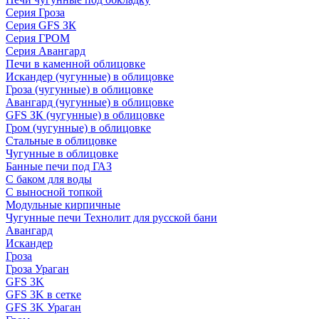
Серия Гроза
Серия GFS ЗК
Серия ГРОМ
Серия Авангард
Печи в каменной облицовке
Искандер (чугунные) в облицовке
Гроза (чугунные) в облицовке
Авангард (чугунные) в облицовке
GFS ЗК (чугунные) в облицовке
Гром (чугунные) в облицовке
Стальные в облицовке
Чугунные в облицовке
Банные печи под ГАЗ
С баком для воды
С выносной топкой
Модульные кирпичные
Чугунные печи Технолит для русской бани
Авангард
Искандер
Гроза
Гроза Ураган
GFS 3K
GFS 3K в сетке
GFS 3K Ураган