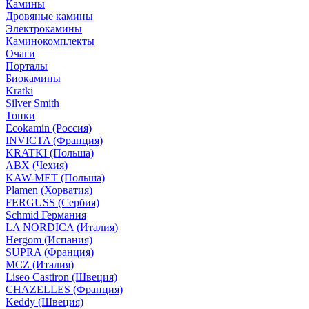
Камины
Дровяные камины
Электрокамины
Каминокомплекты
Очаги
Порталы
Биокамины
Kratki
Silver Smith
Топки
Ecokamin (Россия)
INVICTA (Франция)
KRATKI (Польша)
ABX (Чехия)
KAW-MET (Польша)
Plamen (Хорватия)
FERGUSS (Сербия)
Schmid Германия
LA NORDICA (Италия)
Hergom (Испания)
SUPRA (Франция)
MCZ (Италия)
Liseo Castiron (Швеция)
CHAZELLES (Франция)
Keddy (Швеция)