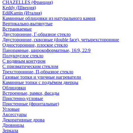
CHAZELLES (Франция)
Keddy (Швеция)
EdilKamin (Италия)
Каминные облицовки из натурального камня
Вертикально-вытянутые
Встраиваемые
Двусторонние, Г-образное стекло
Двусторонние, сквозные (double face), четырехсторонние
Односторонние, плоское стекло
Панорамные, широкоформатные, 16:9, 22:9
Полукруглое стекло
С водяным контуром
С призматическим стеклом
Трехсторонние, П-образное стекло
Газовые топки и уличные нагреватели
Каминные топки с подъёмом дверцы
Облицовки
Встроенные, рамки, фасады
Пристенно-угловые
Пристенные (фронтальные)
Угловые
Аксессуары
Декоративные дрова
Дровницы
Зеркала