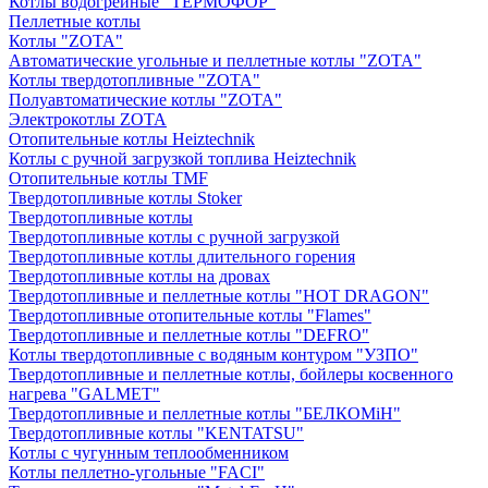
Котлы водогрейные "ТЕРМОФОР"
Пеллетные котлы
Котлы "ZOTA"
Автоматические угольные и пеллетные котлы "ZOTA"
Котлы твердотопливные "ZOTA"
Полуавтоматические котлы "ZOTA"
Электрокотлы ZOTA
Отопительные котлы Heiztechnik
Котлы с ручной загрузкой топлива Heiztechnik
Отопительные котлы TMF
Твердотопливные котлы Stoker
Твердотопливные котлы
Твердотопливные котлы с ручной загрузкой
Твердотопливные котлы длительного горения
Твердотопливные котлы на дровах
Твердотопливные и пеллетные котлы "HOT DRAGON"
Твердотопливные отопительные котлы "Flames"
Твердотопливные и пеллетные котлы "DEFRO"
Котлы твердотопливные с водяным контуром "УЗПО"
Твердотопливные и пеллетные котлы, бойлеры косвенного
нагрева "GALMET"
Твердотопливные и пеллетные котлы "БЕЛКОМiН"
Твердотопливные котлы "KENTATSU"
Котлы с чугунным теплообменником
Котлы пеллетно-угольные "FACI"