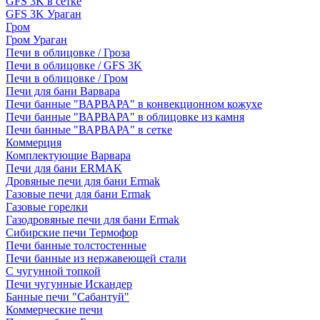
GFS 3K в сетке
GFS 3K Ураган
Гром
Гром Ураган
Печи в облицовке / Гроза
Печи в облицовке / GFS 3K
Печи в облицовке / Гром
Печи для бани Варвара
Печи банные "ВАРВАРА" в конвекционном кожухе
Печи банные "ВАРВАРА" в облицовке из камня
Печи банные "ВАРВАРА" в сетке
Коммерция
Комплектующие Варвара
Печи для бани ERMAK
Дровяные печи для бани Ermak
Газовые печи для бани Ermak
Газовые горелки
Газодровяные печи для бани Ermak
Сибирские печи Термофор
Печи банные толстостенные
Печи банные из нержавеющей стали
С чугунной топкой
Печи чугунные Искандер
Банные печи "Сабантуй"
Коммерческие печи