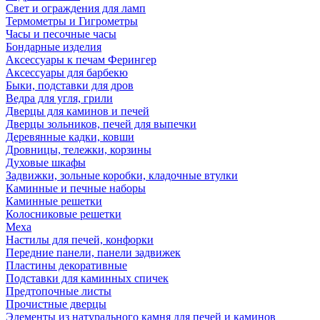
Свет и ограждения для ламп
Термометры и Гигрометры
Часы и песочные часы
Бондарные изделия
Аксессуары к печам Ферингер
Аксессуары для барбекю
Быки, подставки для дров
Ведра для угля, грили
Дверцы для каминов и печей
Дверцы зольников, печей для выпечки
Деревянные кадки, ковши
Дровницы, тележки, корзины
Духовые шкафы
Задвижки, зольные коробки, кладочные втулки
Каминные и печные наборы
Каминные решетки
Колосниковые решетки
Меха
Настилы для печей, конфорки
Передние панели, панели задвижек
Пластины декоративные
Подставки для каминных спичек
Предтопочные листы
Прочистные дверцы
Элементы из натурального камня для печей и каминов