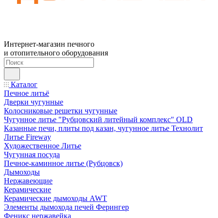
Интернет-магазин печного
и отопительного оборудования
Каталог
Печное литьё
Дверки чугунные
Колосниковые решетки чугунные
Чугунное литье "Рубцовский литейный комплекс" OLD
Казанные печи, плиты под казан, чугунное литье Технолит
Литье Fireway
Художественное Литье
Чугунная посуда
Печное-каминное литье (Рубцовск)
Дымоходы
Нержавеющие
Керамические
Керамические дымоходы AWT
Элементы дымохода печей Ферингер
Феникс нержавейка