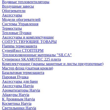
Водяные тепловентиляторы
Воздушные завесы
Обогреватели
Аксессуары
Модели обогревателей
Системы Управления
Термостаты
Тепловые Пушки
Аксессуары и комплектующие
СОПУТСТВУЮЩИЕ ТОВАРЫ
Flamma термозащита
СуперИзол СТОПТЕРМ
Теплоизоляционные материалы "SILCA"
Суперизол SKAMOTEC 225 плита
Комплектующие (экраны защитные и листы предтопочные)
Мастер флэш (скатная кровля)
Базальтовая термозащита
Паровая Пушка
Аксессуары для бани
Аксессуары Harvia
Ароматизаторы Harvia
Абажуры Harvia
К Дровяным Harvia
Косметика Harvia
Светильники Harvia