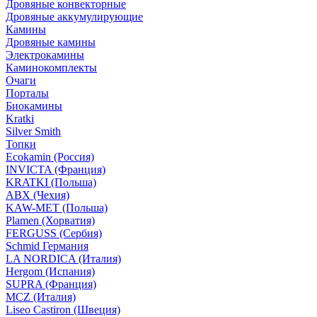
Дровяные конвекторные
Дровяные аккумулирующие
Камины
Дровяные камины
Электрокамины
Каминокомплекты
Очаги
Порталы
Биокамины
Kratki
Silver Smith
Топки
Ecokamin (Россия)
INVICTA (Франция)
KRATKI (Польша)
ABX (Чехия)
KAW-MET (Польша)
Plamen (Хорватия)
FERGUSS (Сербия)
Schmid Германия
LA NORDICA (Италия)
Hergom (Испания)
SUPRA (Франция)
MCZ (Италия)
Liseo Castiron (Швеция)