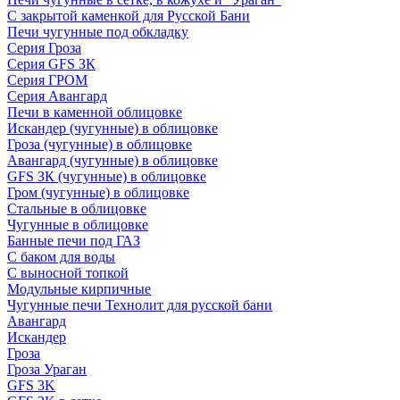
С закрытой каменкой для Русской Бани
Печи чугунные под обкладку
Серия Гроза
Серия GFS ЗК
Серия ГРОМ
Серия Авангард
Печи в каменной облицовке
Искандер (чугунные) в облицовке
Гроза (чугунные) в облицовке
Авангард (чугунные) в облицовке
GFS ЗК (чугунные) в облицовке
Гром (чугунные) в облицовке
Стальные в облицовке
Чугунные в облицовке
Банные печи под ГАЗ
С баком для воды
С выносной топкой
Модульные кирпичные
Чугунные печи Технолит для русской бани
Авангард
Искандер
Гроза
Гроза Ураган
GFS 3K