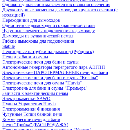
Одноконтурная система элементов овального сечения
Двухконтурные элементы дымоходов круглого сечения (с
изоляцией)
Переходники для дымоходов
Одностенные дымоходы из окрашенной стали
Чугунные элементы подключения к дымоходу
Дымоходы из вулканической пемзы
Гибкие дымоходы для подключения
Stabile
Переходные патрубки на дымоход (Рубцовск)
Печи для бани и сауны
Электрические печи для бани и сауны
Автономные генераторы перегретого пара АЭГПП
Электрические ПАРОТЕРМАЛЬНЫЕ печи для бани
Электрические печи для бани и сауны "Кristina"
Электрические печи для сауны "Harvia"
Электропечь для бани и сауны "Премьера"
Запчасти к электрическим печам
Электрокаменки SAWO
Пульты Управления Harvia
Электрокаменки Финляндия
Чугунные Топки банной печи
Коммерческие печи для бани
Печи "Тройка" (РАСПРОДАЖА)
Печи чугунные в сетке, в кожухе и "Ураган"