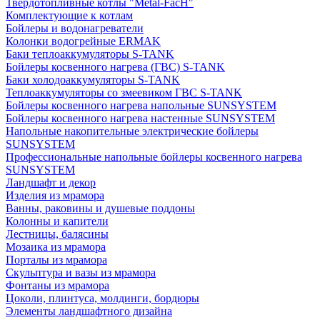
Твердотопливные котлы "Metal-FacH"
Комплектующие к котлам
Бойлеры и водонагреватели
Колонки водогрейные ERMAK
Баки теплоаккумуляторы S-TANK
Бойлеры косвенного нагрева (ГВС) S-TANK
Баки холодоаккумуляторы S-TANK
Теплоаккумуляторы со змеевиком ГВС S-TANK
Бойлеры косвенного нагрева напольные SUNSYSTEM
Бойлеры косвенного нагрева настенные SUNSYSTEM
Напольные накопительные электрические бойлеры
SUNSYSTEM
Профессиональные напольные бойлеры косвенного нагрева
SUNSYSTEM
Ландшафт и декор
Изделия из мрамора
Ванны, раковины и душевые поддоны
Колонны и капители
Лестницы, балясины
Мозаика из мрамора
Порталы из мрамора
Скульптура и вазы из мрамора
Фонтаны из мрамора
Цоколи, плинтуса, молдинги, бордюры
Элементы ландшафтного дизайна