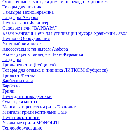
Отделочные камни для дома и пешеходных дорожек
Товары для пикника
Тандыры ТехноКерамика
Тандыры Амфора
Печи-казаны Ферингер
Садовые печи "ВАРВАРА"
Казан-мангал и Печь для утилизации мусора Уральский Завод
Печного Оборудования
Уличный комплекс
Аксессуары к тандырам Амфора
Аксессуары к тандырам ТехноКерамика
Тандыры
Гриль-решетки (Рубцовск)
Товары для отдыха и пикника ЛИТКОМ (Рубцовск)
Гриль от Феникс
Барбекю-грили
Барбекю
Грили
Печи для пицы, духовки
Очаги для костра
Мангалы и решетки-гриль Технолит
Мангалы грили коптильни TMF
Печи портативные
Угольные грили MONOLITH
Теплооборудование