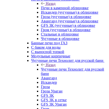
Назад
Печи в каменной облицовке
Искандер (чугунные) в облицовке
Гроза (чугунные) в облицовке
Авангард (чугунные) в облицовке
GFS ЗК (чугунные) в облицовке
Гром (чугунные) в облицовке
Стальные в облицовке
Чугунные в облицовке
Банные печи под ГАЗ
С баком для воды
С выносной топкой
Модульные кирпичные
Чугунные печи Технолит для русской бани
Назад
Чугунные печи Технолит для русской
бани
Авангард
Искандер
Гроза
Гроза Ураган
GFS 3K
GFS 3K в сетке
GFS 3K Ураган
Гром