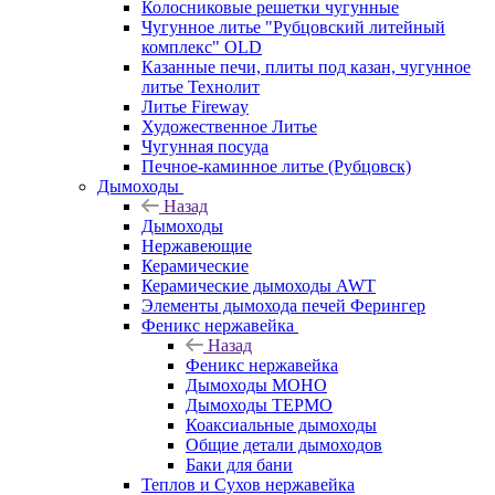
Колосниковые решетки чугунные
Чугунное литье "Рубцовский литейный
комплекс" OLD
Казанные печи, плиты под казан, чугунное
литье Технолит
Литье Fireway
Художественное Литье
Чугунная посуда
Печное-каминное литье (Рубцовск)
Дымоходы
Назад
Дымоходы
Нержавеющие
Керамические
Керамические дымоходы AWT
Элементы дымохода печей Ферингер
Феникс нержавейка
Назад
Феникс нержавейка
Дымоходы МОНО
Дымоходы ТЕРМО
Коаксиальные дымоходы
Общие детали дымоходов
Баки для бани
Теплов и Сухов нержавейка