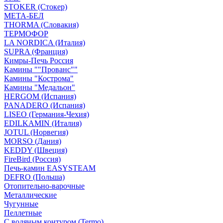
STOKER (Стокер)
МЕТА-БЕЛ
THORMA (Словакия)
ТЕРМОФОР
LA NORDICA (Италия)
SUPRA (Франция)
Кимры-Печь Россия
Камины ""Прованс""
Камины "Кострома"
Камины "Медальон"
HERGOM (Испания)
PANADERO (Испания)
LISEO (Германия-Чехия)
EDILKAMIN (Италия)
JOTUL (Норвегия)
MORSO (Дания)
KEDDY (Швеция)
FireBird (Россия)
Печь-камин EASYSTEAM
DEFRO (Польша)
Отопительно-варочные
Металлические
Чугунные
Пеллетные
С водяным контуром (Termo)