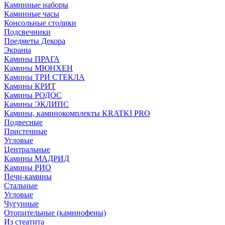
Каминные наборы
Каминные часы
Консольные столики
Подсвечники
Предметы Декора
Экраны
Камины ПРАГА
Камины МЮНХЕН
Камины ТРИ СТЕКЛА
Камины КРИТ
Камины РОДОС
Камины ЭКЛИПС
Камины, каминокомплекты KRATKI PRO
Подвесные
Пристенные
Угловые
Центральные
Камины МАДРИД
Камины РИО
Печи-камины
Стальные
Угловые
Чугунные
Отопительные (каминофены)
Из стеатита