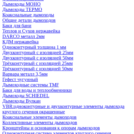
Дымоходы МОНО
Дымоходы ТЕРМО
Коаксиальные дымоходы
Общие детали дымоходов
Баки для бани
Теплов и Сухов нержавейка
DARCO металл 2мм
КДМ нержавейка
Одноконтурный толщина 1 мм
Двухконтурный с изоляцией 25мм
Двухконтурный с изоляцией 50мм
Трёхконтурный с изоляцией 25мм
Трёхконтурный с изоляцией 50мм
Варвара металл 3,5мм
Гефест чугунный
Дымоходные системы TMF
Баки для воды и теплообменники
Дымоходы SCHIEDEL
Дымоходы Вулкан
VBR:одноконтурные и двухконтурные элементы дымохода
круглого сечения окрашенные
Коаксиальные элементы дымоходов
Коллективные элементы дымоходов
Кронштейны и основания к опорам дымоходов
Одноконтурная система элементов круглого сечения