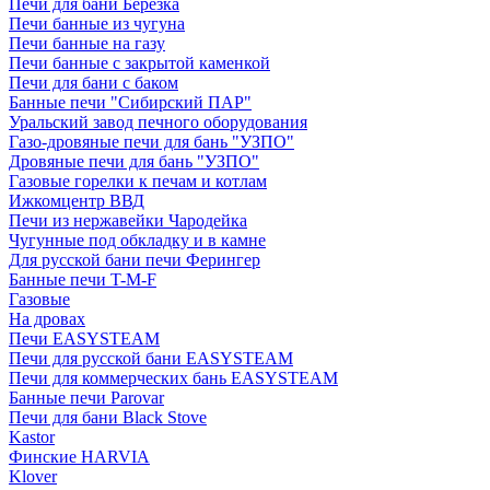
Печи для бани Березка
Печи банные из чугуна
Печи банные на газу
Печи банные с закрытой каменкой
Печи для бани с баком
Банные печи "Сибирский ПАР"
Уральский завод печного оборудования
Газо-дровяные печи для бань "УЗПО"
Дровяные печи для бань "УЗПО"
Газовые горелки к печам и котлам
Ижкомцентр ВВД
Печи из нержавейки Чародейка
Чугунные под обкладку и в камне
Для русской бани печи Ферингер
Банные печи T-M-F
Газовые
На дровах
Печи EASYSTEAM
Печи для русской бани EASYSTEAM
Печи для коммерческих бань EASYSTEAM
Банные печи Parovar
Печи для бани Black Stove
Kastor
Финские HARVIA
Klover