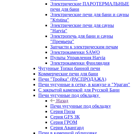
Электрические ПАРОТЕРМАЛЬНЫЕ
печи для бани
Электрические печи для бани и сауны
"Кristina"
Электрические печи для сауны
"Harvia"
Электропечь для бани и сауны
"Премьера"
Запчасти к электрическим печам
Электрокаменки SAWO
Пульты Управления Harvia
Электрокаменки Финляндия
Чугунные Топки банной печи
Коммерческие печи для бани
Печи "Тройка" (РАСПРОДАЖА)
Печи чугунные в сетке, в кожухе и "Ураган"
С закрытой каменкой для Русской Бани
Печи чугунные под обкладку
Назад
Печи чугунные под обкладку
Серия Гроза
Серия GFS ЗК
Серия ГРОМ
Серия Авангард
Печи в каменной облицовке