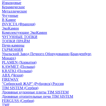
Изразцовые
Керамические
Металлические
Чугунные
В Камне
INVICTA (Франция)
ЭкоКамин
Комплектующие ЭкоКамин
ЧУГУННЫЕ ТОПКИ
ТОПКИ ПРАЙМ
Печи-камины
ГАРМОНИЯ
Уральский Завод Печного Оборудования (Бранденбург,
Монарх)
PLAMEN (Хорватия)
KAWMET (Польша)
KRATKI (Польша)
ABX (Чехия)
FIREWAY
"Сибирский ЖАР" (Рубцовск) Россия
TIM SISTEM (Сербия)
Дровяные кухонные плиты TIM SISTEM
Дровяные отопительные печи TIM SISTEM
FERGUSS (Сербия)
TMF