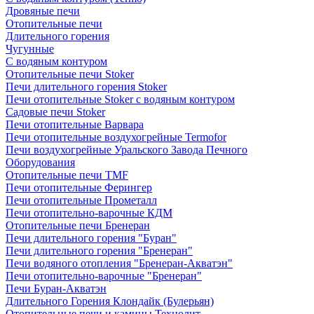
Дровяные печи
Отопительные печи
Длительного горения
Чугунные
C водяным контуром
Отопительные печи Stoker
Печи длительного горения Stoker
Печи отопительные Stoker с водяным контуром
Садовые печи Stoker
Печи отопительные Варвара
Печи отопительные воздухогрейные Termofor
Печи воздухогрейные Уральского Завода Печного
Оборудования
Отопительные печи TMF
Печи отопительные Ферингер
Печи отопительные Прометалл
Печи отопительно-варочные КДМ
Отопительные печи Бренеран
Печи длительного горения "Буран"
Печи длительного горения "Бренеран"
Печи водяного отопления "Бренеран-Акватэн"
Печи отопительно-варочные "Бренеран"
Печи Буран-Акватэн
Длительного Горения Клондайк (Булерьян)
Отопительные печи и камины Технолит