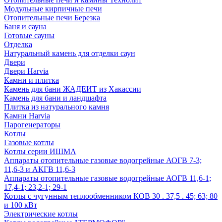
Модульные кирпичные печи
Отопительные печи Березка
Баня и сауна
Готовые сауны
Отделка
Натуральный камень для отделки саун
Двери
Двери Harvia
Камни и плитка
Камень для бани ЖАДЕИТ из Хакассии
Камень для бани и ландшафта
Плитка из натурального камня
Камни Harvia
Парогенераторы
Котлы
Газовые котлы
Котлы серии ИШМА
Аппараты отопительные газовые водогрейные АОГВ 7-3;
11,6-3 и АКГВ 11,6-3
Аппараты отопительные газовые водогрейные АОГВ 11,6-1;
17,4-1; 23,2-1; 29-1
Котлы с чугунным теплообменником КОВ 30 . 37,5 . 45; 63; 80
и 100 кВт
Электрические котлы