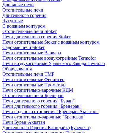
Дровяные печи
Отопительные печи
Длительного горения
Чугунные
C водяным контуром
Отопительные печи Stoker
Печи длительного горения Stoker
Печи отопительные Stoker с водяным контуром
Садовые печи Stoker
Печи отопительные Варвара
Печи отопительные воздухогрейные Termofor
Печи воздухогрейные Уральского Завода Печного
Оборудования
Отопительные печи TMF
Печи отопительные Ферингер
Печи отопительные Прометалл
Печи отопительно-варочные КДМ
Отопительные печи Бренеран
Печи длительного горения "Буран"
Печи длительного горения "Бренеран"
Печи водяного отопления "Бренеран-Акватэн"
Печи отопительно-варочные "Бренеран"
Печи Буран-Акватэн
Длительного Горения Клондайк (Булерьян)
Отопительные печи и камины Технолит