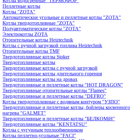
Котлы водогрейные "ТЕРМОФОР"
Пеллетные котлы
Котлы "ZOTA"
Автоматические угольные и пеллетные котлы "ZOTA"
Котлы твердотопливные "ZOTA"
Полуавтоматические котлы "ZOTA"
Электрокотлы ZOTA
Отопительные котлы Heiztechnik
Котлы с ручной загрузкой топлива Heiztechnik
Отопительные котлы TMF
Твердотопливные котлы Stoker
Твердотопливные котлы
Твердотопливные котлы с ручной загрузкой
Твердотопливные котлы длительного горения
Твердотопливные котлы на дровах
Твердотопливные и пеллетные котлы "HOT DRAGON"
Твердотопливные отопительные котлы "Flames"
Твердотопливные и пеллетные котлы "DEFRO"
Котлы твердотопливные с водяным контуром "УЗПО"
Твердотопливные и пеллетные котлы, бойлеры косвенного
нагрева "GALMET"
Твердотопливные и пеллетные котлы "БЕЛКОМiН"
Твердотопливные котлы "KENTATSU"
Котлы с чугунным теплообменником
Котлы пеллетно-угольные "FACI"