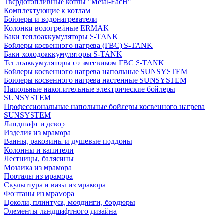
Твердотопливные котлы "Metal-FacH"
Комплектующие к котлам
Бойлеры и водонагреватели
Колонки водогрейные ERMAK
Баки теплоаккумуляторы S-TANK
Бойлеры косвенного нагрева (ГВС) S-TANK
Баки холодоаккумуляторы S-TANK
Теплоаккумуляторы со змеевиком ГВС S-TANK
Бойлеры косвенного нагрева напольные SUNSYSTEM
Бойлеры косвенного нагрева настенные SUNSYSTEM
Напольные накопительные электрические бойлеры
SUNSYSTEM
Профессиональные напольные бойлеры косвенного нагрева
SUNSYSTEM
Ландшафт и декор
Изделия из мрамора
Ванны, раковины и душевые поддоны
Колонны и капители
Лестницы, балясины
Мозаика из мрамора
Порталы из мрамора
Скульптура и вазы из мрамора
Фонтаны из мрамора
Цоколи, плинтуса, молдинги, бордюры
Элементы ландшафтного дизайна