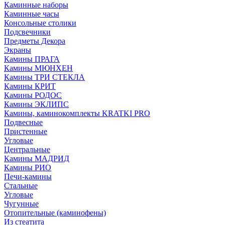
Каминные наборы
Каминные часы
Консольные столики
Подсвечники
Предметы Декора
Экраны
Камины ПРАГА
Камины МЮНХЕН
Камины ТРИ СТЕКЛА
Камины КРИТ
Камины РОДОС
Камины ЭКЛИПС
Камины, каминокомплекты KRATKI PRO
Подвесные
Пристенные
Угловые
Центральные
Камины МАДРИД
Камины РИО
Печи-камины
Стальные
Угловые
Чугунные
Отопительные (каминофены)
Из стеатита