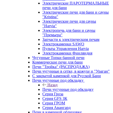
Электрические ПАРОТЕРМАЛЬНЫЕ
печи для бани
Электрические печи для бани и сауны
"Кristina"
Электрические печи для сауны
"Harvia"
Электропечь для бани и сауны
"Премьера"
Запчасти к электрическим печам
Электрокаменки SAWO
Пульты Управления Harvia
Электрокаменки Финляндия
Чугунные Топки банной печи
Коммерческие печи для бани
Печи "Тройка" (РАСПРОДАЖА)
Печи чугунные в сетке, в кожухе и "Ураган"
С закрытой каменкой для Русской Бани
Печи чугунные под обкладку
Назад
Печи чугунные под обкладку
Серия Гроза
Серия GFS ЗК
Серия ГРОМ
Серия Авангард
Печи в каменной облицовке