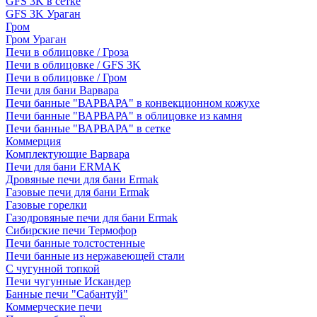
GFS 3K в сетке
GFS 3K Ураган
Гром
Гром Ураган
Печи в облицовке / Гроза
Печи в облицовке / GFS 3K
Печи в облицовке / Гром
Печи для бани Варвара
Печи банные "ВАРВАРА" в конвекционном кожухе
Печи банные "ВАРВАРА" в облицовке из камня
Печи банные "ВАРВАРА" в сетке
Коммерция
Комплектующие Варвара
Печи для бани ERMAK
Дровяные печи для бани Ermak
Газовые печи для бани Ermak
Газовые горелки
Газодровяные печи для бани Ermak
Сибирские печи Термофор
Печи банные толстостенные
Печи банные из нержавеющей стали
С чугунной топкой
Печи чугунные Искандер
Банные печи "Сабантуй"
Коммерческие печи