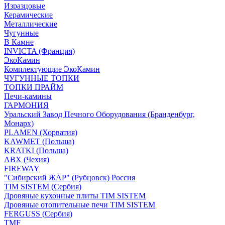
Изразцовые
Керамические
Металлические
Чугунные
В Камне
INVICTA (Франция)
ЭкоКамин
Комплектующие ЭкоКамин
ЧУГУННЫЕ ТОПКИ
ТОПКИ ПРАЙМ
Печи-камины
ГАРМОНИЯ
Уральский Завод Печного Оборудования (Бранденбург,
Монарх)
PLAMEN (Хорватия)
KAWMET (Польша)
KRATKI (Польша)
ABX (Чехия)
FIREWAY
"Сибирский ЖАР" (Рубцовск) Россия
TIM SISTEM (Сербия)
Дровяные кухонные плиты TIM SISTEM
Дровяные отопительные печи TIM SISTEM
FERGUSS (Сербия)
TMF