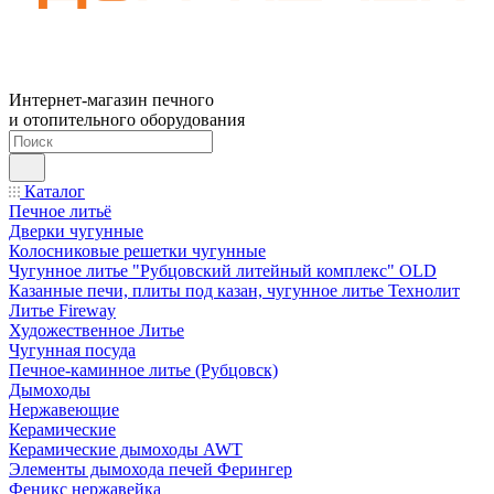
Интернет-магазин печного
и отопительного оборудования
Каталог
Печное литьё
Дверки чугунные
Колосниковые решетки чугунные
Чугунное литье "Рубцовский литейный комплекс" OLD
Казанные печи, плиты под казан, чугунное литье Технолит
Литье Fireway
Художественное Литье
Чугунная посуда
Печное-каминное литье (Рубцовск)
Дымоходы
Нержавеющие
Керамические
Керамические дымоходы AWT
Элементы дымохода печей Ферингер
Феникс нержавейка