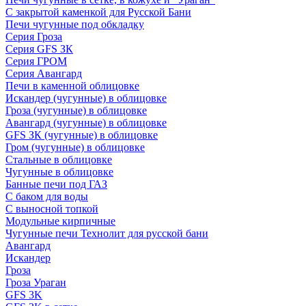
С закрытой каменкой для Русской Бани
Печи чугунные под обкладку
Серия Гроза
Серия GFS ЗК
Серия ГРОМ
Серия Авангард
Печи в каменной облицовке
Искандер (чугунные) в облицовке
Гроза (чугунные) в облицовке
Авангард (чугунные) в облицовке
GFS ЗК (чугунные) в облицовке
Гром (чугунные) в облицовке
Стальные в облицовке
Чугунные в облицовке
Банные печи под ГАЗ
С баком для воды
С выносной топкой
Модульные кирпичные
Чугунные печи Технолит для русской бани
Авангард
Искандер
Гроза
Гроза Ураган
GFS 3K