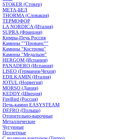
STOKER (Стокер)
МЕТА-БЕЛ
THORMA (Словакия)
ТЕРМОФОР
LA NORDICA (Италия)
SUPRA (Франция)
Кимры-Печь Россия
Камины ""Прованс""
Камины "Кострома"
Камины "Медальон"
HERGOM (Испания)
PANADERO (Испания)
LISEO (Германия-Чехия)
EDILKAMIN (Италия)
JOTUL (Норвегия)
MORSO (Дания)
KEDDY (Швеция)
FireBird (Россия)
Печь-камин EASYSTEAM
DEFRO (Польша)
Отопительно-варочные
Металлические
Чугунные
Пеллетные
С водяным контуром (Termo)