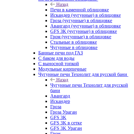
Назад
Печи в каменной облицовке
Искандер (чугунные) в облицовке
Гроза (чугунные) в облицовке
Авангард (чугунные) в облицовке
GFS ЗК (чугунные) в облицовке
Гром (чугунные) в облицовке
Стальные в облицовке
Чугунные в облицовке
Банные печи под ГАЗ
С баком для воды
С выносной топкой
Модульные кирпичные
Чугунные печи Технолит для русской бани
Назад
Чугунные печи Технолит для русской
бани
Авангард
Искандер
Гроза
Гроза Ураган
GFS 3K
GFS 3K в сетке
GFS 3K Ураган
Гром