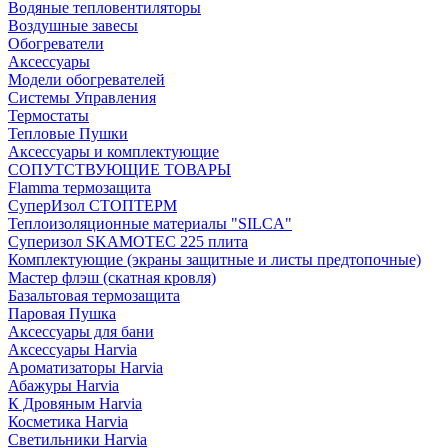
Водяные тепловентиляторы
Воздушные завесы
Обогреватели
Аксессуары
Модели обогревателей
Системы Управления
Термостаты
Тепловые Пушки
Аксессуары и комплектующие
СОПУТСТВУЮЩИЕ ТОВАРЫ
Flamma термозащита
СуперИзол СТОПТЕРМ
Теплоизоляционные материалы "SILCA"
Суперизол SKAMOTEC 225 плита
Комплектующие (экраны защитные и листы предтопочные)
Мастер флэш (скатная кровля)
Базальтовая термозащита
Паровая Пушка
Аксессуары для бани
Аксессуары Harvia
Ароматизаторы Harvia
Абажуры Harvia
К Дровяным Harvia
Косметика Harvia
Светильники Harvia