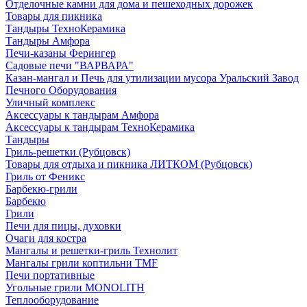
Отделочные камни для дома и пешеходных дорожек
Товары для пикника
Тандыры ТехноКерамика
Тандыры Амфора
Печи-казаны Ферингер
Садовые печи "ВАРВАРА"
Казан-мангал и Печь для утилизации мусора Уральский Завод
Печного Оборудования
Уличный комплекс
Аксессуары к тандырам Амфора
Аксессуары к тандырам ТехноКерамика
Тандыры
Гриль-решетки (Рубцовск)
Товары для отдыха и пикника ЛИТКОМ (Рубцовск)
Гриль от Феникс
Барбекю-грили
Барбекю
Грили
Печи для пицы, духовки
Очаги для костра
Мангалы и решетки-гриль Технолит
Мангалы грили коптильни TMF
Печи портативные
Угольные грили MONOLITH
Теплооборудование