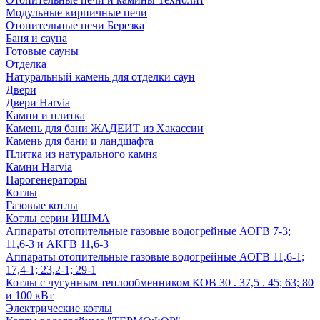
Модульные кирпичные печи
Отопительные печи Березка
Баня и сауна
Готовые сауны
Отделка
Натуральный камень для отделки саун
Двери
Двери Harvia
Камни и плитка
Камень для бани ЖАДЕИТ из Хакассии
Камень для бани и ландшафта
Плитка из натурального камня
Камни Harvia
Парогенераторы
Котлы
Газовые котлы
Котлы серии ИШМА
Аппараты отопительные газовые водогрейные АОГВ 7-3;
11,6-3 и АКГВ 11,6-3
Аппараты отопительные газовые водогрейные АОГВ 11,6-1;
17,4-1; 23,2-1; 29-1
Котлы с чугунным теплообменником КОВ 30 . 37,5 . 45; 63; 80
и 100 кВт
Электрические котлы