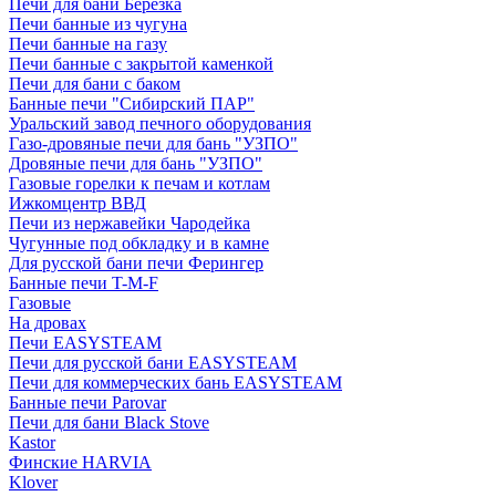
Печи для бани Березка
Печи банные из чугуна
Печи банные на газу
Печи банные с закрытой каменкой
Печи для бани с баком
Банные печи "Сибирский ПАР"
Уральский завод печного оборудования
Газо-дровяные печи для бань "УЗПО"
Дровяные печи для бань "УЗПО"
Газовые горелки к печам и котлам
Ижкомцентр ВВД
Печи из нержавейки Чародейка
Чугунные под обкладку и в камне
Для русской бани печи Ферингер
Банные печи T-M-F
Газовые
На дровах
Печи EASYSTEAM
Печи для русской бани EASYSTEAM
Печи для коммерческих бань EASYSTEAM
Банные печи Parovar
Печи для бани Black Stove
Kastor
Финские HARVIA
Klover