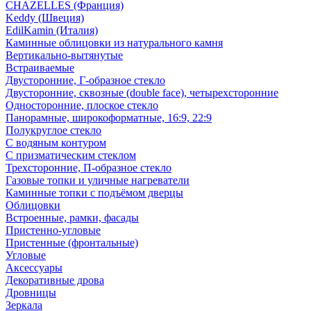
CHAZELLES (Франция)
Keddy (Швеция)
EdilKamin (Италия)
Каминные облицовки из натурального камня
Вертикально-вытянутые
Встраиваемые
Двусторонние, Г-образное стекло
Двусторонние, сквозные (double face), четырехсторонние
Односторонние, плоское стекло
Панорамные, широкоформатные, 16:9, 22:9
Полукруглое стекло
С водяным контуром
С призматическим стеклом
Трехсторонние, П-образное стекло
Газовые топки и уличные нагреватели
Каминные топки с подъёмом дверцы
Облицовки
Встроенные, рамки, фасады
Пристенно-угловые
Пристенные (фронтальные)
Угловые
Аксессуары
Декоративные дрова
Дровницы
Зеркала