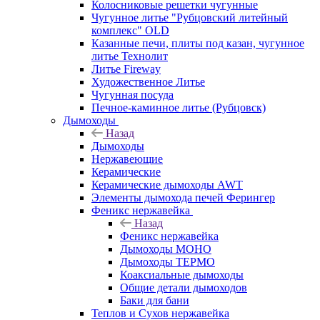
Колосниковые решетки чугунные
Чугунное литье "Рубцовский литейный
комплекс" OLD
Казанные печи, плиты под казан, чугунное
литье Технолит
Литье Fireway
Художественное Литье
Чугунная посуда
Печное-каминное литье (Рубцовск)
Дымоходы
Назад
Дымоходы
Нержавеющие
Керамические
Керамические дымоходы AWT
Элементы дымохода печей Ферингер
Феникс нержавейка
Назад
Феникс нержавейка
Дымоходы МОНО
Дымоходы ТЕРМО
Коаксиальные дымоходы
Общие детали дымоходов
Баки для бани
Теплов и Сухов нержавейка