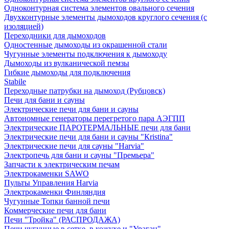
Одноконтурная система элементов овального сечения
Двухконтурные элементы дымоходов круглого сечения (с
изоляцией)
Переходники для дымоходов
Одностенные дымоходы из окрашенной стали
Чугунные элементы подключения к дымоходу
Дымоходы из вулканической пемзы
Гибкие дымоходы для подключения
Stabile
Переходные патрубки на дымоход (Рубцовск)
Печи для бани и сауны
Электрические печи для бани и сауны
Автономные генераторы перегретого пара АЭГПП
Электрические ПАРОТЕРМАЛЬНЫЕ печи для бани
Электрические печи для бани и сауны "Кristina"
Электрические печи для сауны "Harvia"
Электропечь для бани и сауны "Премьера"
Запчасти к электрическим печам
Электрокаменки SAWO
Пульты Управления Harvia
Электрокаменки Финляндия
Чугунные Топки банной печи
Коммерческие печи для бани
Печи "Тройка" (РАСПРОДАЖА)
Печи чугунные в сетке, в кожухе и "Ураган"