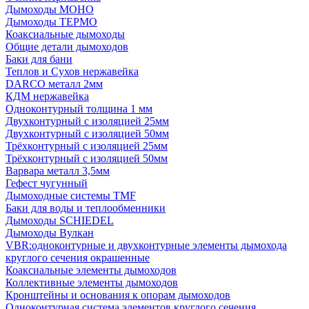
Дымоходы МОНО
Дымоходы ТЕРМО
Коаксиальные дымоходы
Общие детали дымоходов
Баки для бани
Теплов и Сухов нержавейка
DARCO металл 2мм
КДМ нержавейка
Одноконтурный толщина 1 мм
Двухконтурный с изоляцией 25мм
Двухконтурный с изоляцией 50мм
Трёхконтурный с изоляцией 25мм
Трёхконтурный с изоляцией 50мм
Варвара металл 3,5мм
Гефест чугунный
Дымоходные системы TMF
Баки для воды и теплообменники
Дымоходы SCHIEDEL
Дымоходы Вулкан
VBR:одноконтурные и двухконтурные элементы дымохода
круглого сечения окрашенные
Коаксиальные элементы дымоходов
Коллективные элементы дымоходов
Кронштейны и основания к опорам дымоходов
Одноконтурная система элементов круглого сечения