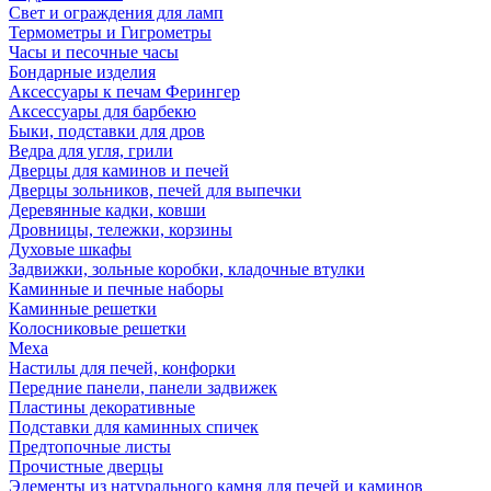
Свет и ограждения для ламп
Термометры и Гигрометры
Часы и песочные часы
Бондарные изделия
Аксессуары к печам Ферингер
Аксессуары для барбекю
Быки, подставки для дров
Ведра для угля, грили
Дверцы для каминов и печей
Дверцы зольников, печей для выпечки
Деревянные кадки, ковши
Дровницы, тележки, корзины
Духовые шкафы
Задвижки, зольные коробки, кладочные втулки
Каминные и печные наборы
Каминные решетки
Колосниковые решетки
Меха
Настилы для печей, конфорки
Передние панели, панели задвижек
Пластины декоративные
Подставки для каминных спичек
Предтопочные листы
Прочистные дверцы
Элементы из натурального камня для печей и каминов