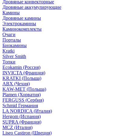
Дровяные конвекторные
Дровяные аккумулирующие
Камины
Дровяные камины
Электрокамины
Каминокомплекты
Очаги
Порталы
Биокамины
Kratki
Silver Smith
Топки
Ecokamin (Россия)
INVICTA (Франция)
KRATKI (Польша)
ABX (Чехия)
KAW-MET (Польша)
Plamen (Хорватия)
FERGUSS (Сербия)
Schmid Германия
LA NORDICA (Италия)
Hergom (Испания)
SUPRA (Франция)
MCZ (Италия)
Liseo Castiron (Швеция)