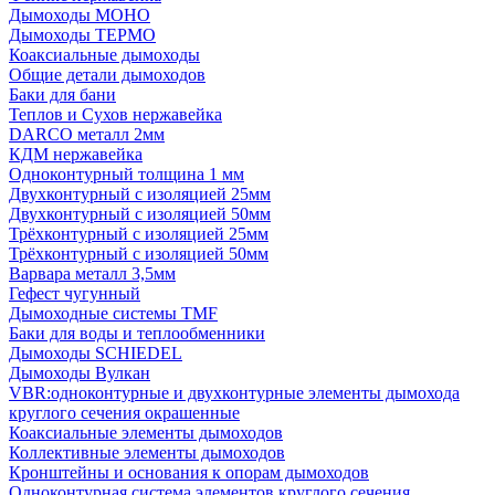
Дымоходы МОНО
Дымоходы ТЕРМО
Коаксиальные дымоходы
Общие детали дымоходов
Баки для бани
Теплов и Сухов нержавейка
DARCO металл 2мм
КДМ нержавейка
Одноконтурный толщина 1 мм
Двухконтурный с изоляцией 25мм
Двухконтурный с изоляцией 50мм
Трёхконтурный с изоляцией 25мм
Трёхконтурный с изоляцией 50мм
Варвара металл 3,5мм
Гефест чугунный
Дымоходные системы TMF
Баки для воды и теплообменники
Дымоходы SCHIEDEL
Дымоходы Вулкан
VBR:одноконтурные и двухконтурные элементы дымохода
круглого сечения окрашенные
Коаксиальные элементы дымоходов
Коллективные элементы дымоходов
Кронштейны и основания к опорам дымоходов
Одноконтурная система элементов круглого сечения