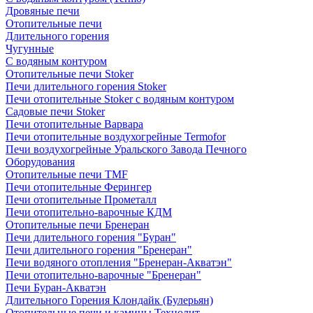
Дровяные печи
Отопительные печи
Длительного горения
Чугунные
C водяным контуром
Отопительные печи Stoker
Печи длительного горения Stoker
Печи отопительные Stoker с водяным контуром
Садовые печи Stoker
Печи отопительные Варвара
Печи отопительные воздухогрейные Termofor
Печи воздухогрейные Уральского Завода Печного
Оборудования
Отопительные печи TMF
Печи отопительные Ферингер
Печи отопительные Прометалл
Печи отопительно-варочные КДМ
Отопительные печи Бренеран
Печи длительного горения "Буран"
Печи длительного горения "Бренеран"
Печи водяного отопления "Бренеран-Акватэн"
Печи отопительно-варочные "Бренеран"
Печи Буран-Акватэн
Длительного Горения Клондайк (Булерьян)
Отопительные печи и камины Технолит