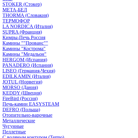
STOKER (Стокер)
МЕТА-БЕЛ
THORMA (Словакия)
ТЕРМОФОР
LA NORDICA (Италия)
SUPRA (Франция)
Кимры-Печь Россия
Камины ""Прованс""
Камины "Кострома"
Камины "Медальон"
HERGOM (Испания)
PANADERO (Испания)
LISEO (Германия-Чехия)
EDILKAMIN (Италия)
JOTUL (Норвегия)
MORSO (Дания)
KEDDY (Швеция)
FireBird (Россия)
Печь-камин EASYSTEAM
DEFRO (Польша)
Отопительно-варочные
Металлические
Чугунные
Пеллетные
С водяным контуром (Termo)