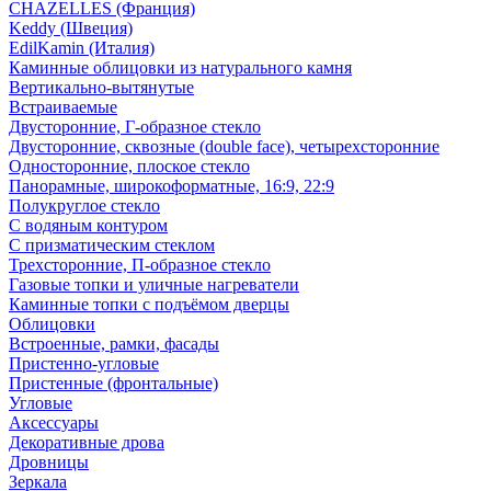
CHAZELLES (Франция)
Keddy (Швеция)
EdilKamin (Италия)
Каминные облицовки из натурального камня
Вертикально-вытянутые
Встраиваемые
Двусторонние, Г-образное стекло
Двусторонние, сквозные (double face), четырехсторонние
Односторонние, плоское стекло
Панорамные, широкоформатные, 16:9, 22:9
Полукруглое стекло
С водяным контуром
С призматическим стеклом
Трехсторонние, П-образное стекло
Газовые топки и уличные нагреватели
Каминные топки с подъёмом дверцы
Облицовки
Встроенные, рамки, фасады
Пристенно-угловые
Пристенные (фронтальные)
Угловые
Аксессуары
Декоративные дрова
Дровницы
Зеркала