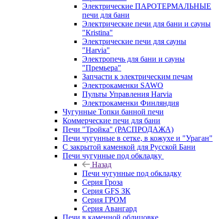
Электрические ПАРОТЕРМАЛЬНЫЕ
печи для бани
Электрические печи для бани и сауны
"Кristina"
Электрические печи для сауны
"Harvia"
Электропечь для бани и сауны
"Премьера"
Запчасти к электрическим печам
Электрокаменки SAWO
Пульты Управления Harvia
Электрокаменки Финляндия
Чугунные Топки банной печи
Коммерческие печи для бани
Печи "Тройка" (РАСПРОДАЖА)
Печи чугунные в сетке, в кожухе и "Ураган"
С закрытой каменкой для Русской Бани
Печи чугунные под обкладку
Назад
Печи чугунные под обкладку
Серия Гроза
Серия GFS ЗК
Серия ГРОМ
Серия Авангард
Печи в каменной облицовке