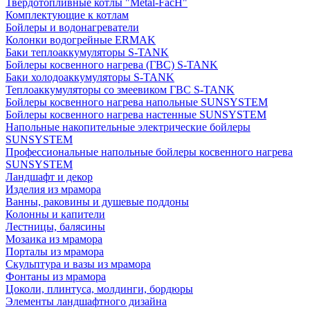
Твердотопливные котлы "Metal-FacH"
Комплектующие к котлам
Бойлеры и водонагреватели
Колонки водогрейные ERMAK
Баки теплоаккумуляторы S-TANK
Бойлеры косвенного нагрева (ГВС) S-TANK
Баки холодоаккумуляторы S-TANK
Теплоаккумуляторы со змеевиком ГВС S-TANK
Бойлеры косвенного нагрева напольные SUNSYSTEM
Бойлеры косвенного нагрева настенные SUNSYSTEM
Напольные накопительные электрические бойлеры
SUNSYSTEM
Профессиональные напольные бойлеры косвенного нагрева
SUNSYSTEM
Ландшафт и декор
Изделия из мрамора
Ванны, раковины и душевые поддоны
Колонны и капители
Лестницы, балясины
Мозаика из мрамора
Порталы из мрамора
Скульптура и вазы из мрамора
Фонтаны из мрамора
Цоколи, плинтуса, молдинги, бордюры
Элементы ландшафтного дизайна