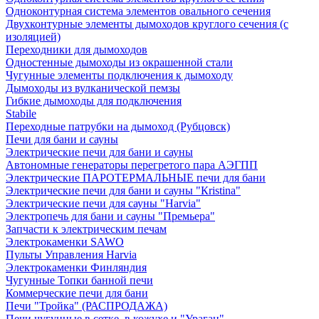
Одноконтурная система элементов овального сечения
Двухконтурные элементы дымоходов круглого сечения (с
изоляцией)
Переходники для дымоходов
Одностенные дымоходы из окрашенной стали
Чугунные элементы подключения к дымоходу
Дымоходы из вулканической пемзы
Гибкие дымоходы для подключения
Stabile
Переходные патрубки на дымоход (Рубцовск)
Печи для бани и сауны
Электрические печи для бани и сауны
Автономные генераторы перегретого пара АЭГПП
Электрические ПАРОТЕРМАЛЬНЫЕ печи для бани
Электрические печи для бани и сауны "Кristina"
Электрические печи для сауны "Harvia"
Электропечь для бани и сауны "Премьера"
Запчасти к электрическим печам
Электрокаменки SAWO
Пульты Управления Harvia
Электрокаменки Финляндия
Чугунные Топки банной печи
Коммерческие печи для бани
Печи "Тройка" (РАСПРОДАЖА)
Печи чугунные в сетке, в кожухе и "Ураган"