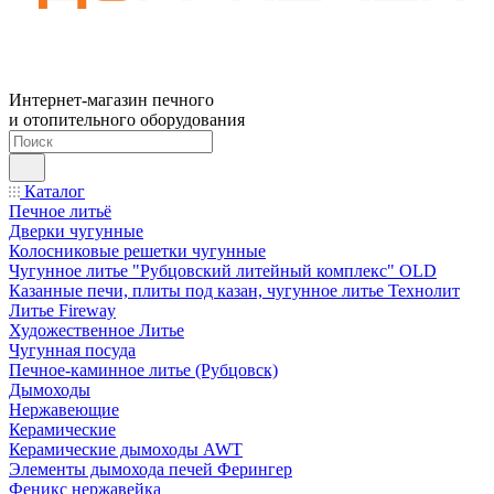
Интернет-магазин печного
и отопительного оборудования
Каталог
Печное литьё
Дверки чугунные
Колосниковые решетки чугунные
Чугунное литье "Рубцовский литейный комплекс" OLD
Казанные печи, плиты под казан, чугунное литье Технолит
Литье Fireway
Художественное Литье
Чугунная посуда
Печное-каминное литье (Рубцовск)
Дымоходы
Нержавеющие
Керамические
Керамические дымоходы AWT
Элементы дымохода печей Ферингер
Феникс нержавейка