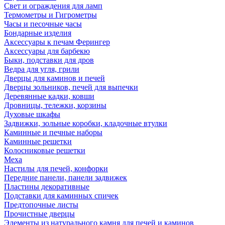
Свет и ограждения для ламп
Термометры и Гигрометры
Часы и песочные часы
Бондарные изделия
Аксессуары к печам Ферингер
Аксессуары для барбекю
Быки, подставки для дров
Ведра для угля, грили
Дверцы для каминов и печей
Дверцы зольников, печей для выпечки
Деревянные кадки, ковши
Дровницы, тележки, корзины
Духовые шкафы
Задвижки, зольные коробки, кладочные втулки
Каминные и печные наборы
Каминные решетки
Колосниковые решетки
Меха
Настилы для печей, конфорки
Передние панели, панели задвижек
Пластины декоративные
Подставки для каминных спичек
Предтопочные листы
Прочистные дверцы
Элементы из натурального камня для печей и каминов