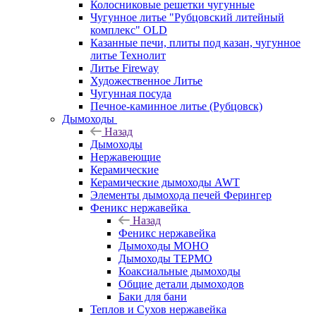
Колосниковые решетки чугунные
Чугунное литье "Рубцовский литейный
комплекс" OLD
Казанные печи, плиты под казан, чугунное
литье Технолит
Литье Fireway
Художественное Литье
Чугунная посуда
Печное-каминное литье (Рубцовск)
Дымоходы
Назад
Дымоходы
Нержавеющие
Керамические
Керамические дымоходы AWT
Элементы дымохода печей Ферингер
Феникс нержавейка
Назад
Феникс нержавейка
Дымоходы МОНО
Дымоходы ТЕРМО
Коаксиальные дымоходы
Общие детали дымоходов
Баки для бани
Теплов и Сухов нержавейка