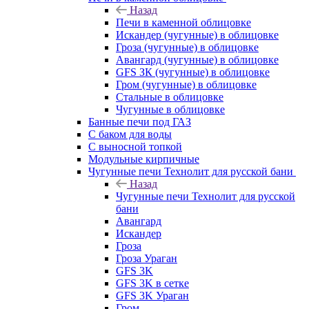
Назад
Печи в каменной облицовке
Искандер (чугунные) в облицовке
Гроза (чугунные) в облицовке
Авангард (чугунные) в облицовке
GFS ЗК (чугунные) в облицовке
Гром (чугунные) в облицовке
Стальные в облицовке
Чугунные в облицовке
Банные печи под ГАЗ
С баком для воды
С выносной топкой
Модульные кирпичные
Чугунные печи Технолит для русской бани
Назад
Чугунные печи Технолит для русской
бани
Авангард
Искандер
Гроза
Гроза Ураган
GFS 3K
GFS 3K в сетке
GFS 3K Ураган
Гром