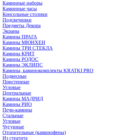
Каминные наборы
Каминные часы
Консольные столики
Подсвечники
Предметы Декора
Экраны
Камины ПРАГА
Камины МЮНХЕН
Камины ТРИ СТЕКЛА
Камины КРИТ
Камины РОДОС
Камины ЭКЛИПС
Камины, каминокомплекты KRATKI PRO
Подвесные
Пристенные
Угловые
Центральные
Камины МАДРИД
Камины РИО
Печи-камины
Стальные
Угловые
Чугунные
Отопительные (каминофены)
Из стеатита