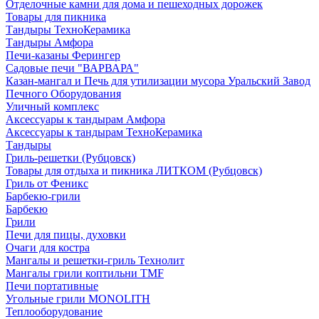
Отделочные камни для дома и пешеходных дорожек
Товары для пикника
Тандыры ТехноКерамика
Тандыры Амфора
Печи-казаны Ферингер
Садовые печи "ВАРВАРА"
Казан-мангал и Печь для утилизации мусора Уральский Завод
Печного Оборудования
Уличный комплекс
Аксессуары к тандырам Амфора
Аксессуары к тандырам ТехноКерамика
Тандыры
Гриль-решетки (Рубцовск)
Товары для отдыха и пикника ЛИТКОМ (Рубцовск)
Гриль от Феникс
Барбекю-грили
Барбекю
Грили
Печи для пицы, духовки
Очаги для костра
Мангалы и решетки-гриль Технолит
Мангалы грили коптильни TMF
Печи портативные
Угольные грили MONOLITH
Теплооборудование