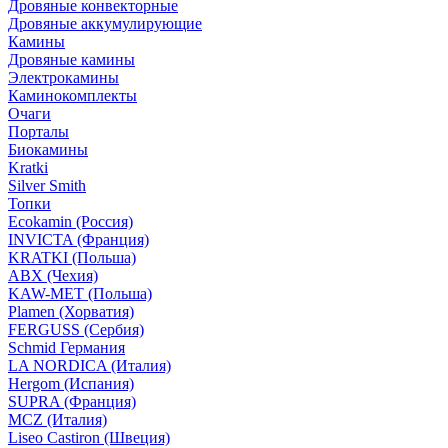
Дровяные конвекторные
Дровяные аккумулирующие
Камины
Дровяные камины
Электрокамины
Каминокомплекты
Очаги
Порталы
Биокамины
Kratki
Silver Smith
Топки
Ecokamin (Россия)
INVICTA (Франция)
KRATKI (Польша)
ABX (Чехия)
KAW-MET (Польша)
Plamen (Хорватия)
FERGUSS (Сербия)
Schmid Германия
LA NORDICA (Италия)
Hergom (Испания)
SUPRA (Франция)
MCZ (Италия)
Liseo Castiron (Швеция)