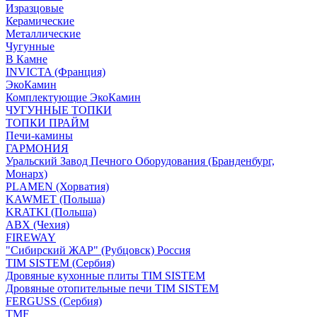
Изразцовые
Керамические
Металлические
Чугунные
В Камне
INVICTA (Франция)
ЭкоКамин
Комплектующие ЭкоКамин
ЧУГУННЫЕ ТОПКИ
ТОПКИ ПРАЙМ
Печи-камины
ГАРМОНИЯ
Уральский Завод Печного Оборудования (Бранденбург,
Монарх)
PLAMEN (Хорватия)
KAWMET (Польша)
KRATKI (Польша)
ABX (Чехия)
FIREWAY
"Сибирский ЖАР" (Рубцовск) Россия
TIM SISTEM (Сербия)
Дровяные кухонные плиты TIM SISTEM
Дровяные отопительные печи TIM SISTEM
FERGUSS (Сербия)
TMF