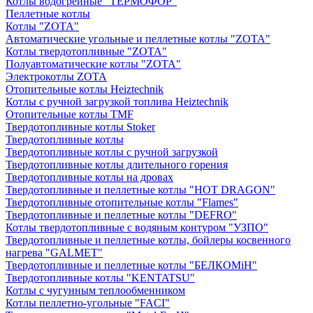
Котлы водогрейные "ТЕРМОФОР"
Пеллетные котлы
Котлы "ZOTA"
Автоматические угольные и пеллетные котлы "ZOTA"
Котлы твердотопливные "ZOTA"
Полуавтоматические котлы "ZOTA"
Электрокотлы ZOTA
Отопительные котлы Heiztechnik
Котлы с ручной загрузкой топлива Heiztechnik
Отопительные котлы TMF
Твердотопливные котлы Stoker
Твердотопливные котлы
Твердотопливные котлы с ручной загрузкой
Твердотопливные котлы длительного горения
Твердотопливные котлы на дровах
Твердотопливные и пеллетные котлы "HOT DRAGON"
Твердотопливные отопительные котлы "Flames"
Твердотопливные и пеллетные котлы "DEFRO"
Котлы твердотопливные с водяным контуром "УЗПО"
Твердотопливные и пеллетные котлы, бойлеры косвенного
нагрева "GALMET"
Твердотопливные и пеллетные котлы "БЕЛКОМiН"
Твердотопливные котлы "KENTATSU"
Котлы с чугунным теплообменником
Котлы пеллетно-угольные "FACI"