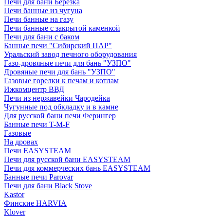
Печи для бани Березка
Печи банные из чугуна
Печи банные на газу
Печи банные с закрытой каменкой
Печи для бани с баком
Банные печи "Сибирский ПАР"
Уральский завод печного оборудования
Газо-дровяные печи для бань "УЗПО"
Дровяные печи для бань "УЗПО"
Газовые горелки к печам и котлам
Ижкомцентр ВВД
Печи из нержавейки Чародейка
Чугунные под обкладку и в камне
Для русской бани печи Ферингер
Банные печи T-M-F
Газовые
На дровах
Печи EASYSTEAM
Печи для русской бани EASYSTEAM
Печи для коммерческих бань EASYSTEAM
Банные печи Parovar
Печи для бани Black Stove
Kastor
Финские HARVIA
Klover