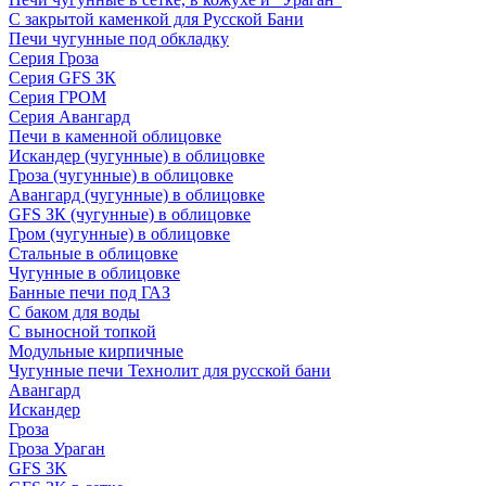
С закрытой каменкой для Русской Бани
Печи чугунные под обкладку
Серия Гроза
Серия GFS ЗК
Серия ГРОМ
Серия Авангард
Печи в каменной облицовке
Искандер (чугунные) в облицовке
Гроза (чугунные) в облицовке
Авангард (чугунные) в облицовке
GFS ЗК (чугунные) в облицовке
Гром (чугунные) в облицовке
Стальные в облицовке
Чугунные в облицовке
Банные печи под ГАЗ
С баком для воды
С выносной топкой
Модульные кирпичные
Чугунные печи Технолит для русской бани
Авангард
Искандер
Гроза
Гроза Ураган
GFS 3K