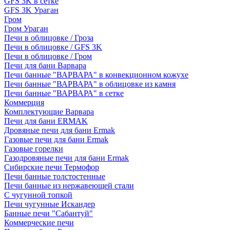
GFS 3K в сетке
GFS 3K Ураган
Гром
Гром Ураган
Печи в облицовке / Гроза
Печи в облицовке / GFS 3K
Печи в облицовке / Гром
Печи для бани Варвара
Печи банные "ВАРВАРА" в конвекционном кожухе
Печи банные "ВАРВАРА" в облицовке из камня
Печи банные "ВАРВАРА" в сетке
Коммерция
Комплектующие Варвара
Печи для бани ERMAK
Дровяные печи для бани Ermak
Газовые печи для бани Ermak
Газовые горелки
Газодровяные печи для бани Ermak
Сибирские печи Термофор
Печи банные толстостенные
Печи банные из нержавеющей стали
С чугунной топкой
Печи чугунные Искандер
Банные печи "Сабантуй"
Коммерческие печи