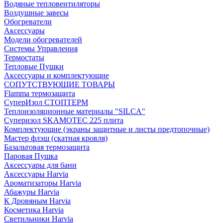
Водяные тепловентиляторы
Воздушные завесы
Обогреватели
Аксессуары
Модели обогревателей
Системы Управления
Термостаты
Тепловые Пушки
Аксессуары и комплектующие
СОПУТСТВУЮЩИЕ ТОВАРЫ
Flamma термозащита
СуперИзол СТОПТЕРМ
Теплоизоляционные материалы "SILCA"
Суперизол SKAMOTEC 225 плита
Комплектующие (экраны защитные и листы предтопочные)
Мастер флэш (скатная кровля)
Базальтовая термозащита
Паровая Пушка
Аксессуары для бани
Аксессуары Harvia
Ароматизаторы Harvia
Абажуры Harvia
К Дровяным Harvia
Косметика Harvia
Светильники Harvia