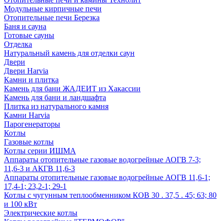
Модульные кирпичные печи
Отопительные печи Березка
Баня и сауна
Готовые сауны
Отделка
Натуральный камень для отделки саун
Двери
Двери Harvia
Камни и плитка
Камень для бани ЖАДЕИТ из Хакассии
Камень для бани и ландшафта
Плитка из натурального камня
Камни Harvia
Парогенераторы
Котлы
Газовые котлы
Котлы серии ИШМА
Аппараты отопительные газовые водогрейные АОГВ 7-3;
11,6-3 и АКГВ 11,6-3
Аппараты отопительные газовые водогрейные АОГВ 11,6-1;
17,4-1; 23,2-1; 29-1
Котлы с чугунным теплообменником КОВ 30 . 37,5 . 45; 63; 80
и 100 кВт
Электрические котлы