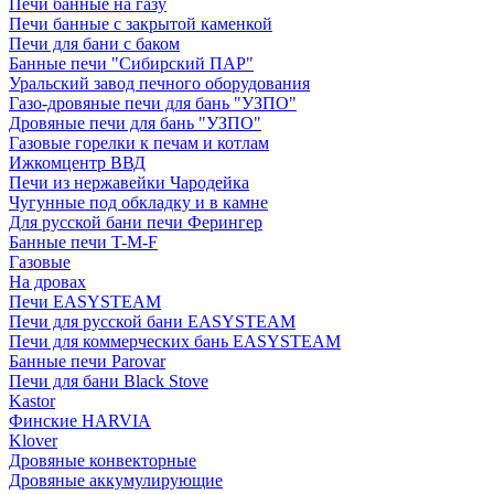
Печи банные на газу
Печи банные с закрытой каменкой
Печи для бани с баком
Банные печи "Сибирский ПАР"
Уральский завод печного оборудования
Газо-дровяные печи для бань "УЗПО"
Дровяные печи для бань "УЗПО"
Газовые горелки к печам и котлам
Ижкомцентр ВВД
Печи из нержавейки Чародейка
Чугунные под обкладку и в камне
Для русской бани печи Ферингер
Банные печи T-M-F
Газовые
На дровах
Печи EASYSTEAM
Печи для русской бани EASYSTEAM
Печи для коммерческих бань EASYSTEAM
Банные печи Parovar
Печи для бани Black Stove
Kastor
Финские HARVIA
Klover
Дровяные конвекторные
Дровяные аккумулирующие