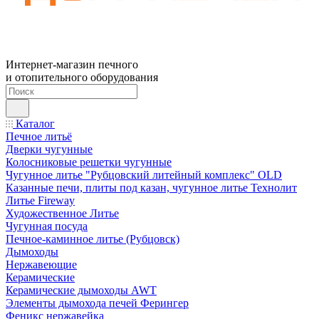
Интернет-магазин печного
и отопительного оборудования
Каталог
Печное литьё
Дверки чугунные
Колосниковые решетки чугунные
Чугунное литье "Рубцовский литейный комплекс" OLD
Казанные печи, плиты под казан, чугунное литье Технолит
Литье Fireway
Художественное Литье
Чугунная посуда
Печное-каминное литье (Рубцовск)
Дымоходы
Нержавеющие
Керамические
Керамические дымоходы AWT
Элементы дымохода печей Ферингер
Феникс нержавейка