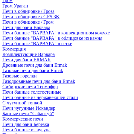
Гром
Гром Ураган
Печи в облицовке / Гроза
Печи в облицовке / GFS 3K
Печи в облицовке / Гром
Печи для бани Варвара
Печи банные "ВАРВАРА" в конвекционном кожухе
Печи банные "ВАРВАРА" в облицовке из камня
Печи банные "ВАРВАРА" в сетке
Коммерция
Комплектующие Варвара
Печи для бани ERMAK
Дровяные печи для бани Ermak
Газовые печи для бани Ermak
Газовые горелки
Газодровяные печи для бани Ermak
Сибирские печи Термофор
Печи банные толстостенные
Печи банные из нержавеющей стали
С чугунной топкой
Печи чугунные Искандер
Банные печи "Сабантуй"
Коммерческие печи
Печи для бани Березка
Печи банные из чугуна