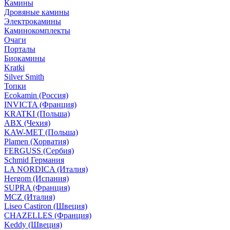
Камины
Дровяные камины
Электрокамины
Каминокомплекты
Очаги
Порталы
Биокамины
Kratki
Silver Smith
Топки
Ecokamin (Россия)
INVICTA (Франция)
KRATKI (Польша)
ABX (Чехия)
KAW-MET (Польша)
Plamen (Хорватия)
FERGUSS (Сербия)
Schmid Германия
LA NORDICA (Италия)
Hergom (Испания)
SUPRA (Франция)
MCZ (Италия)
Liseo Castiron (Швеция)
CHAZELLES (Франция)
Keddy (Швеция)