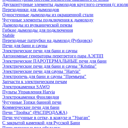
Двухконтурные элементы дымоходов круглого сечения (с изол
Переходники для дымоходов
Одностенные дымоходы из окрашенной стали
Чугунные элементы подключения к дымоходу
Дымоходы из вулканической пемзы
Гибкие дымоходы для подключения
Stabile
Переходные патрубки на дымоход (Рубцовск)
Печи для бани и сауны
Электрические печи для бани и сауны
Автономные генераторы перегретого пара АЭГПП
Электрические ПАРОТЕРМАЛЬНЫЕ печи для бани
Электрические печи для бани и сауны "Кristina"
Электрические печи для сауны "Harvia"
Электропечь для бани и сауны "Премьера"
Запчасти к электрическим печам
Электрокаменки SAWO
Пульты Управления Harvia
Электрокаменки Финляндия
Чугунные Топки банной печи
Коммерческие печи для бани
Печи "Тройка" (РАСПРОДАЖА)
Печи чугунные в сетке, в кожухе и "Ураган"
С закрытой каменкой для Русской Бани
Печи чугунные под обкладку