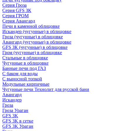
Серия Гроза
Серия GFS ЗК
Серия ГРОМ
Серия Авангард
Печи в каменной облицовке
Искандер (чугунные) в облицовке
Гроза (чугунные) в облицовке
Авангард (чугунные) в облицовке
GFS ЗК (чугунные) в облицовке
Гром (чугунные) в облицовке
Стальные в облицовке
Чугунные в облицовке
Банные печи под ГАЗ
С баком для воды
С выносной топкой
Модульные кирпичные
Чугунные печи Технолит для русской бани
Авангард
Искандер
Гроза
Гроза Ураган
GFS 3K
GFS 3K в сетке
GFS 3K Ураган