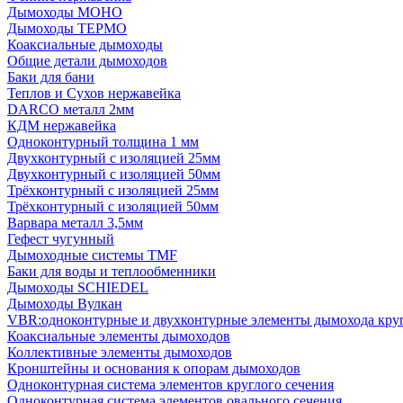
Дымоходы МОНО
Дымоходы ТЕРМО
Коаксиальные дымоходы
Общие детали дымоходов
Баки для бани
Теплов и Сухов нержавейка
DARCO металл 2мм
КДМ нержавейка
Одноконтурный толщина 1 мм
Двухконтурный с изоляцией 25мм
Двухконтурный с изоляцией 50мм
Трёхконтурный с изоляцией 25мм
Трёхконтурный с изоляцией 50мм
Варвара металл 3,5мм
Гефест чугунный
Дымоходные системы TMF
Баки для воды и теплообменники
Дымоходы SCHIEDEL
Дымоходы Вулкан
VBR:одноконтурные и двухконтурные элементы дымохода кру
Коаксиальные элементы дымоходов
Коллективные элементы дымоходов
Кронштейны и основания к опорам дымоходов
Одноконтурная система элементов круглого сечения
Одноконтурная система элементов овального сечения