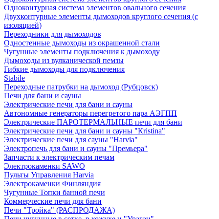
Одноконтурная система элементов овального сечения
Двухконтурные элементы дымоходов круглого сечения (с
изоляцией)
Переходники для дымоходов
Одностенные дымоходы из окрашенной стали
Чугунные элементы подключения к дымоходу
Дымоходы из вулканической пемзы
Гибкие дымоходы для подключения
Stabile
Переходные патрубки на дымоход (Рубцовск)
Печи для бани и сауны
Электрические печи для бани и сауны
Автономные генераторы перегретого пара АЭГПП
Электрические ПАРОТЕРМАЛЬНЫЕ печи для бани
Электрические печи для бани и сауны "Кristina"
Электрические печи для сауны "Harvia"
Электропечь для бани и сауны "Премьера"
Запчасти к электрическим печам
Электрокаменки SAWO
Пульты Управления Harvia
Электрокаменки Финляндия
Чугунные Топки банной печи
Коммерческие печи для бани
Печи "Тройка" (РАСПРОДАЖА)
Печи чугунные в сетке, в кожухе и "Ураган"