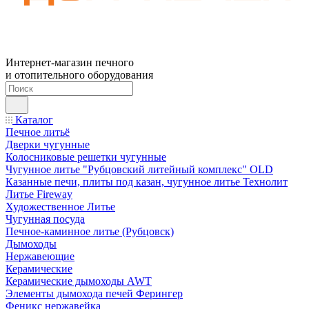
Интернет-магазин печного
и отопительного оборудования
Каталог
Печное литьё
Дверки чугунные
Колосниковые решетки чугунные
Чугунное литье "Рубцовский литейный комплекс" OLD
Казанные печи, плиты под казан, чугунное литье Технолит
Литье Fireway
Художественное Литье
Чугунная посуда
Печное-каминное литье (Рубцовск)
Дымоходы
Нержавеющие
Керамические
Керамические дымоходы AWT
Элементы дымохода печей Ферингер
Феникс нержавейка