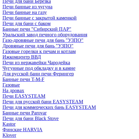
Печи для бани Березка
Печи банные из чугуна
Печи банные на газу
Печи банные с закрытой каменкой
Печи для бани с баком
Банные печи "Сибирский ПАР"
Уральский завод печного оборудования
Газо-дровяные печи для бань "УЗПО"
Дровяные печи для бань "УЗПО"
Газовые горелки к печам и котлам
Ижкомцентр ВВД
Печи из нержавейки Чародейка
Чугунные под обкладку и в камне
Для русской бани печи Ферингер
Банные печи T-M-F
Газовые
На дровах
Печи EASYSTEAM
Печи для русской бани EASYSTEAM
Печи для коммерческих бань EASYSTEAM
Банные печи Parovar
Печи для бани Black Stove
Kastor
Финские HARVIA
Klover