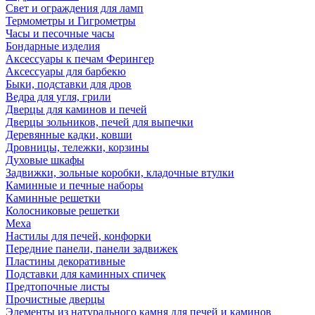
Свет и ограждения для ламп
Термометры и Гигрометры
Часы и песочные часы
Бондарные изделия
Аксессуары к печам Ферингер
Аксессуары для барбекю
Быки, подставки для дров
Ведра для угля, грили
Дверцы для каминов и печей
Дверцы зольников, печей для выпечки
Деревянные кадки, ковши
Дровницы, тележки, корзины
Духовые шкафы
Задвижки, зольные коробки, кладочные втулки
Каминные и печные наборы
Каминные решетки
Колосниковые решетки
Меха
Настилы для печей, конфорки
Передние панели, панели задвижек
Пластины декоративные
Подставки для каминных спичек
Предтопочные листы
Прочистные дверцы
Элементы из натурального камня для печей и каминов