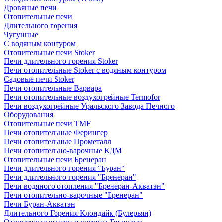
Дровяные печи
Отопительные печи
Длительного горения
Чугунные
C водяным контуром
Отопительные печи Stoker
Печи длительного горения Stoker
Печи отопительные Stoker с водяным контуром
Садовые печи Stoker
Печи отопительные Варвара
Печи отопительные воздухогрейные Termofor
Печи воздухогрейные Уральского Завода Печного
Оборудования
Отопительные печи TMF
Печи отопительные Ферингер
Печи отопительные Прометалл
Печи отопительно-варочные КДМ
Отопительные печи Бренеран
Печи длительного горения "Буран"
Печи длительного горения "Бренеран"
Печи водяного отопления "Бренеран-Акватэн"
Печи отопительно-варочные "Бренеран"
Печи Буран-Акватэн
Длительного Горения Клондайк (Булерьян)
Отопительные печи и камины Технолит