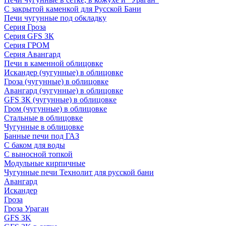
С закрытой каменкой для Русской Бани
Печи чугунные под обкладку
Серия Гроза
Серия GFS ЗК
Серия ГРОМ
Серия Авангард
Печи в каменной облицовке
Искандер (чугунные) в облицовке
Гроза (чугунные) в облицовке
Авангард (чугунные) в облицовке
GFS ЗК (чугунные) в облицовке
Гром (чугунные) в облицовке
Стальные в облицовке
Чугунные в облицовке
Банные печи под ГАЗ
С баком для воды
С выносной топкой
Модульные кирпичные
Чугунные печи Технолит для русской бани
Авангард
Искандер
Гроза
Гроза Ураган
GFS 3K