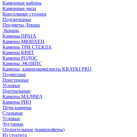
Каминные наборы
Каминные часы
Консольные столики
Подсвечники
Предметы Декора
Экраны
Камины ПРАГА
Камины МЮНХЕН
Камины ТРИ СТЕКЛА
Камины КРИТ
Камины РОДОС
Камины ЭКЛИПС
Камины, каминокомплекты KRATKI PRO
Подвесные
Пристенные
Угловые
Центральные
Камины МАДРИД
Камины РИО
Печи-камины
Стальные
Угловые
Чугунные
Отопительные (каминофены)
Из стеатита