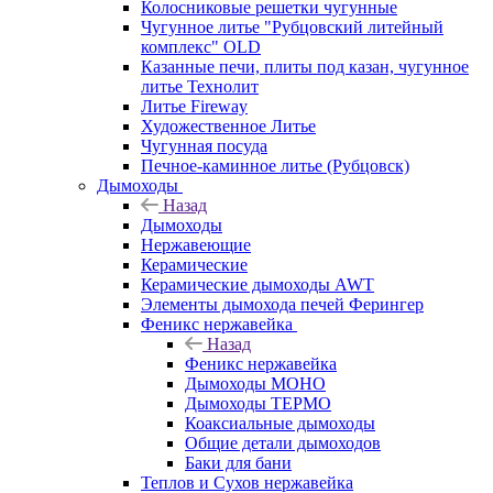
Колосниковые решетки чугунные
Чугунное литье "Рубцовский литейный
комплекс" OLD
Казанные печи, плиты под казан, чугунное
литье Технолит
Литье Fireway
Художественное Литье
Чугунная посуда
Печное-каминное литье (Рубцовск)
Дымоходы
Назад
Дымоходы
Нержавеющие
Керамические
Керамические дымоходы AWT
Элементы дымохода печей Ферингер
Феникс нержавейка
Назад
Феникс нержавейка
Дымоходы МОНО
Дымоходы ТЕРМО
Коаксиальные дымоходы
Общие детали дымоходов
Баки для бани
Теплов и Сухов нержавейка