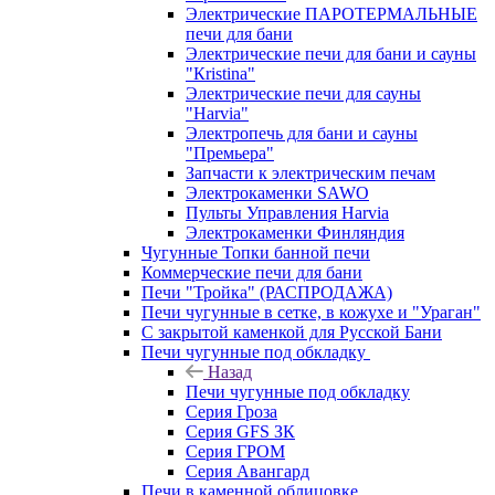
Электрические ПАРОТЕРМАЛЬНЫЕ
печи для бани
Электрические печи для бани и сауны
"Кristina"
Электрические печи для сауны
"Harvia"
Электропечь для бани и сауны
"Премьера"
Запчасти к электрическим печам
Электрокаменки SAWO
Пульты Управления Harvia
Электрокаменки Финляндия
Чугунные Топки банной печи
Коммерческие печи для бани
Печи "Тройка" (РАСПРОДАЖА)
Печи чугунные в сетке, в кожухе и "Ураган"
С закрытой каменкой для Русской Бани
Печи чугунные под обкладку
Назад
Печи чугунные под обкладку
Серия Гроза
Серия GFS ЗК
Серия ГРОМ
Серия Авангард
Печи в каменной облицовке