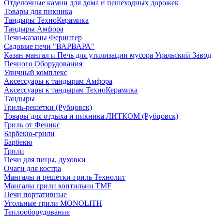
Отделочные камни для дома и пешеходных дорожек
Товары для пикника
Тандыры ТехноКерамика
Тандыры Амфора
Печи-казаны Ферингер
Садовые печи "ВАРВАРА"
Казан-мангал и Печь для утилизации мусора Уральский Завод
Печного Оборудования
Уличный комплекс
Аксессуары к тандырам Амфора
Аксессуары к тандырам ТехноКерамика
Тандыры
Гриль-решетки (Рубцовск)
Товары для отдыха и пикника ЛИТКОМ (Рубцовск)
Гриль от Феникс
Барбекю-грили
Барбекю
Грили
Печи для пицы, духовки
Очаги для костра
Мангалы и решетки-гриль Технолит
Мангалы грили коптильни TMF
Печи портативные
Угольные грили MONOLITH
Теплооборудование