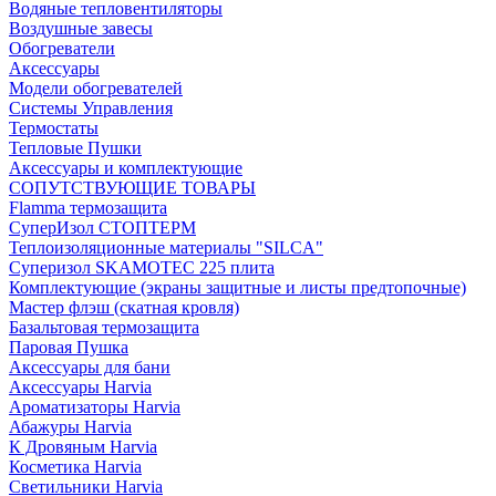
Водяные тепловентиляторы
Воздушные завесы
Обогреватели
Аксессуары
Модели обогревателей
Системы Управления
Термостаты
Тепловые Пушки
Аксессуары и комплектующие
СОПУТСТВУЮЩИЕ ТОВАРЫ
Flamma термозащита
СуперИзол СТОПТЕРМ
Теплоизоляционные материалы "SILCA"
Суперизол SKAMOTEC 225 плита
Комплектующие (экраны защитные и листы предтопочные)
Мастер флэш (скатная кровля)
Базальтовая термозащита
Паровая Пушка
Аксессуары для бани
Аксессуары Harvia
Ароматизаторы Harvia
Абажуры Harvia
К Дровяным Harvia
Косметика Harvia
Светильники Harvia