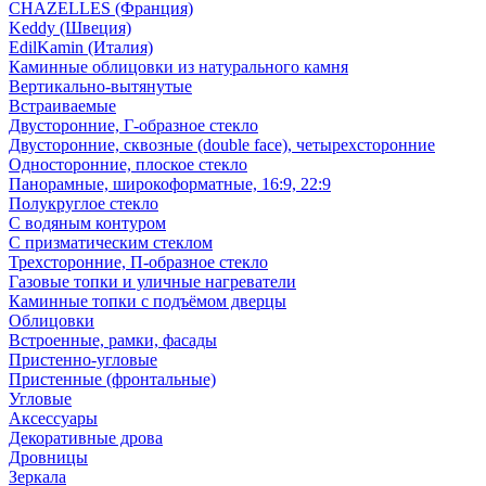
CHAZELLES (Франция)
Keddy (Швеция)
EdilKamin (Италия)
Каминные облицовки из натурального камня
Вертикально-вытянутые
Встраиваемые
Двусторонние, Г-образное стекло
Двусторонние, сквозные (double face), четырехсторонние
Односторонние, плоское стекло
Панорамные, широкоформатные, 16:9, 22:9
Полукруглое стекло
С водяным контуром
С призматическим стеклом
Трехсторонние, П-образное стекло
Газовые топки и уличные нагреватели
Каминные топки с подъёмом дверцы
Облицовки
Встроенные, рамки, фасады
Пристенно-угловые
Пристенные (фронтальные)
Угловые
Аксессуары
Декоративные дрова
Дровницы
Зеркала