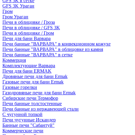
GFS 3K в сетке
GFS 3K Ураган
Гром
Гром Ураган
Печи в облицовке / Гроза
Печи в облицовке / GFS 3K
Печи в облицовке / Гром
Печи для бани Варвара
Печи банные "ВАРВАРА" в конвекционном кожухе
Печи банные "ВАРВАРА" в облицовке из камня
Печи банные "ВАРВАРА" в сетке
Коммерция
Комплектующие Варвара
Печи для бани ERMAK
Дровяные печи для бани Ermak
Газовые печи для бани Ermak
Газовые горелки
Газодровяные печи для бани Ermak
Сибирские печи Термофор
Печи банные толстостенные
Печи банные из нержавеющей стали
С чугунной топкой
Печи чугунные Искандер
Банные печи "Сабантуй"
Коммерческие печи