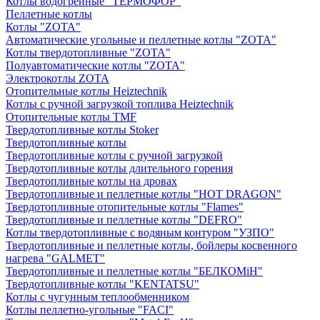
Котлы водогрейные "ТЕРМОФОР"
Пеллетные котлы
Котлы "ZOTA"
Автоматические угольные и пеллетные котлы "ZOTA"
Котлы твердотопливные "ZOTA"
Полуавтоматические котлы "ZOTA"
Электрокотлы ZOTA
Отопительные котлы Heiztechnik
Котлы с ручной загрузкой топлива Heiztechnik
Отопительные котлы TMF
Твердотопливные котлы Stoker
Твердотопливные котлы
Твердотопливные котлы с ручной загрузкой
Твердотопливные котлы длительного горения
Твердотопливные котлы на дровах
Твердотопливные и пеллетные котлы "HOT DRAGON"
Твердотопливные отопительные котлы "Flames"
Твердотопливные и пеллетные котлы "DEFRO"
Котлы твердотопливные с водяным контуром "УЗПО"
Твердотопливные и пеллетные котлы, бойлеры косвенного
нагрева "GALMET"
Твердотопливные и пеллетные котлы "БЕЛКОМiН"
Твердотопливные котлы "KENTATSU"
Котлы с чугунным теплообменником
Котлы пеллетно-угольные "FACI"