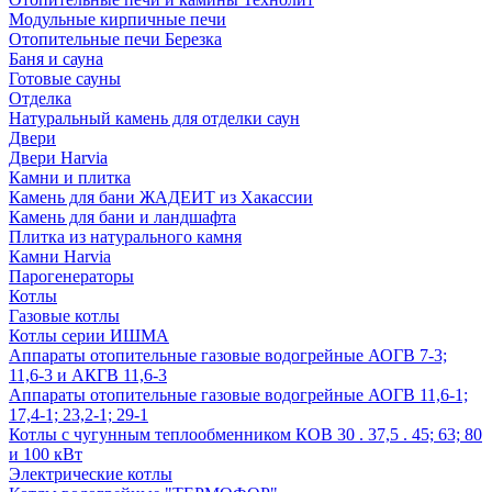
Модульные кирпичные печи
Отопительные печи Березка
Баня и сауна
Готовые сауны
Отделка
Натуральный камень для отделки саун
Двери
Двери Harvia
Камни и плитка
Камень для бани ЖАДЕИТ из Хакассии
Камень для бани и ландшафта
Плитка из натурального камня
Камни Harvia
Парогенераторы
Котлы
Газовые котлы
Котлы серии ИШМА
Аппараты отопительные газовые водогрейные АОГВ 7-3;
11,6-3 и АКГВ 11,6-3
Аппараты отопительные газовые водогрейные АОГВ 11,6-1;
17,4-1; 23,2-1; 29-1
Котлы с чугунным теплообменником КОВ 30 . 37,5 . 45; 63; 80
и 100 кВт
Электрические котлы