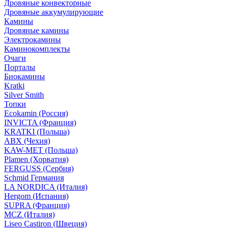
Дровяные конвекторные
Дровяные аккумулирующие
Камины
Дровяные камины
Электрокамины
Каминокомплекты
Очаги
Порталы
Биокамины
Kratki
Silver Smith
Топки
Ecokamin (Россия)
INVICTA (Франция)
KRATKI (Польша)
ABX (Чехия)
KAW-MET (Польша)
Plamen (Хорватия)
FERGUSS (Сербия)
Schmid Германия
LA NORDICA (Италия)
Hergom (Испания)
SUPRA (Франция)
MCZ (Италия)
Liseo Castiron (Швеция)