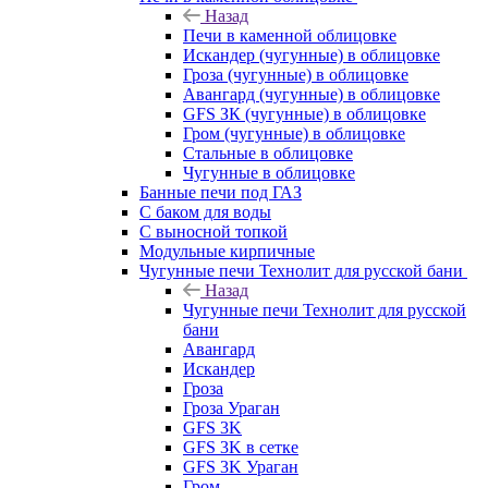
Назад
Печи в каменной облицовке
Искандер (чугунные) в облицовке
Гроза (чугунные) в облицовке
Авангард (чугунные) в облицовке
GFS ЗК (чугунные) в облицовке
Гром (чугунные) в облицовке
Стальные в облицовке
Чугунные в облицовке
Банные печи под ГАЗ
С баком для воды
С выносной топкой
Модульные кирпичные
Чугунные печи Технолит для русской бани
Назад
Чугунные печи Технолит для русской
бани
Авангард
Искандер
Гроза
Гроза Ураган
GFS 3K
GFS 3K в сетке
GFS 3K Ураган
Гром