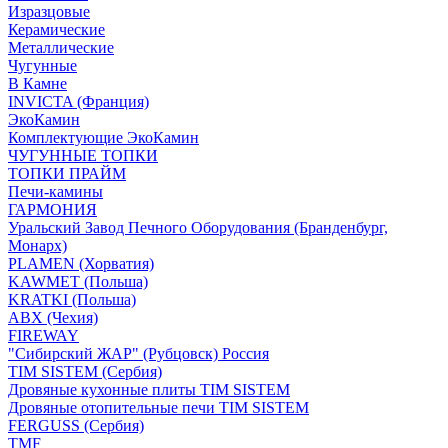
Изразцовые
Керамические
Металлические
Чугунные
В Камне
INVICTA (Франция)
ЭкоКамин
Комплектующие ЭкоКамин
ЧУГУННЫЕ ТОПКИ
ТОПКИ ПРАЙМ
Печи-камины
ГАРМОНИЯ
Уральский Завод Печного Оборудования (Бранденбург,
Монарх)
PLAMEN (Хорватия)
KAWMET (Польша)
KRATKI (Польша)
ABX (Чехия)
FIREWAY
"Сибирский ЖАР" (Рубцовск) Россия
TIM SISTEM (Сербия)
Дровяные кухонные плиты TIM SISTEM
Дровяные отопительные печи TIM SISTEM
FERGUSS (Сербия)
TMF