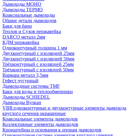
Дымоходы МОНО
Дымоходы ТЕРМО
Коаксиальные дымоходы
Общие детали дымоходов
Баки для бани
Теплов и Сухов нержавейка
DARCO металл 2мм
КДМ нержавейка
Одноконтурный толщина 1 мм
Двухконтурный с изоляцией 25мм
Двухконтурный с изоляцией 50мм
Трёхконтурный с изоляцией 25мм
Трёхконтурный с изоляцией 50мм
Варвара металл 3,5мм
Гефест чугунный
Дымоходные системы TMF
Баки для воды и теплообменники
Дымоходы SCHIEDEL
Дымоходы Вулкан
VBR:одноконтурные и двухконтурные элементы дымохода
круглого сечения окрашенные
Коаксиальные элементы дымоходов
Коллективные элементы дымоходов
Кронштейны и основания к опорам дымоходов
Одноконтурная система элементов круглого сечения