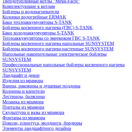
Твердотопливные котлы "Metal-FacH"
Комплектующие к котлам
Бойлеры и водонагреватели
Колонки водогрейные ERMAK
Баки теплоаккумуляторы S-TANK
Бойлеры косвенного нагрева (ГВС) S-TANK
Баки холодоаккумуляторы S-TANK
Теплоаккумуляторы со змеевиком ГВС S-TANK
Бойлеры косвенного нагрева напольные SUNSYSTEM
Бойлеры косвенного нагрева настенные SUNSYSTEM
Напольные накопительные электрические бойлеры
SUNSYSTEM
Профессиональные напольные бойлеры косвенного нагрева
SUNSYSTEM
Ландшафт и декор
Изделия из мрамора
Ванны, раковины и душевые поддоны
Колонны и капители
Лестницы, балясины
Мозаика из мрамора
Порталы из мрамора
Скульптура и вазы из мрамора
Фонтаны из мрамора
Цоколи, плинтуса, молдинги, бордюры
Элементы ландшафтного дизайна