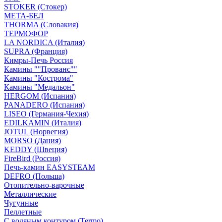
STOKER (Стокер)
МЕТА-БЕЛ
THORMA (Словакия)
ТЕРМОФОР
LA NORDICA (Италия)
SUPRA (Франция)
Кимры-Печь Россия
Камины ""Прованс""
Камины "Кострома"
Камины "Медальон"
HERGOM (Испания)
PANADERO (Испания)
LISEO (Германия-Чехия)
EDILKAMIN (Италия)
JOTUL (Норвегия)
MORSO (Дания)
KEDDY (Швеция)
FireBird (Россия)
Печь-камин EASYSTEAM
DEFRO (Польша)
Отопительно-варочные
Металлические
Чугунные
Пеллетные
С водяным контуром (Termo)