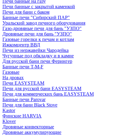
Печи банные на газу
Печи банные с закрытой каменкой
Печи для бани с баком
Банные печи "Сибирский ПАР"
Уральский завод печного оборудования
Газо-дровяные печи для бань "УЗПО"
Дровяные печи для бань "УЗПО"
Газовые горелки к печам и котлам
Ижкомцентр ВВД
Печи из нержавейки Чародейка
Чугунные под обкладку и в камне
Для русской бани печи Ферингер
Банные печи T-M-F
Газовые
На дровах
Печи EASYSTEAM
Печи для русской бани EASYSTEAM
Печи для коммерческих бань EASYSTEAM
Банные печи Parovar
Печи для бани Black Stove
Kastor
Финские HARVIA
Klover
Дровяные конвекторные
Дровяные аккумулирующие