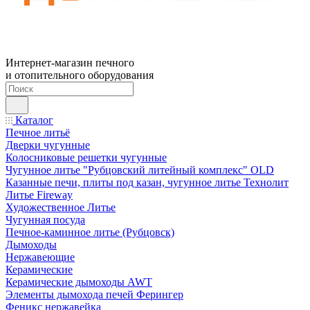
Интернет-магазин печного
и отопительного оборудования
Каталог
Печное литьё
Дверки чугунные
Колосниковые решетки чугунные
Чугунное литье "Рубцовский литейный комплекс" OLD
Казанные печи, плиты под казан, чугунное литье Технолит
Литье Fireway
Художественное Литье
Чугунная посуда
Печное-каминное литье (Рубцовск)
Дымоходы
Нержавеющие
Керамические
Керамические дымоходы AWT
Элементы дымохода печей Ферингер
Феникс нержавейка