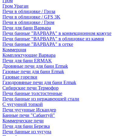
Гром
Гром Ураган
Печи в облицовке / Гроза
Печи в облицовке / GFS 3K
Печи в облицовке / Гром
Печи для бани Варвара
Печи банные "ВАРВАРА" в конвекционном кожухе
Печи банные "ВАРВАРА" в облицовке из камня
Печи банные "ВАРВАРА" в сетке
Коммерция
Комплектующие Варвара
Печи для бани ERMAK
Дровяные печи для бани Ermak
Газовые печи для бани Ermak
Газовые горелки
Газодровяные печи для бани Ermak
Сибирские печи Термофор
Печи банные толстостенные
Печи банные из нержавеющей стали
С чугунной топкой
Печи чугунные Искандер
Банные печи "Сабантуй"
Коммерческие печи
Печи для бани Березка
Печи банные из чугуна