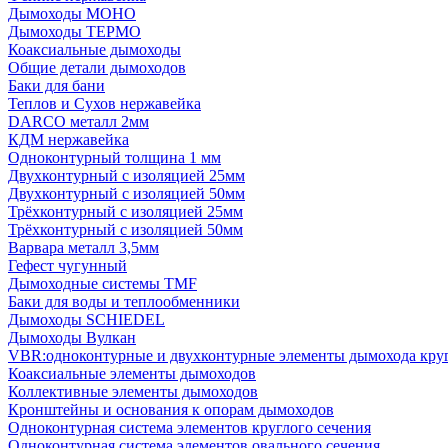
Дымоходы МОНО
Дымоходы ТЕРМО
Коаксиальные дымоходы
Общие детали дымоходов
Баки для бани
Теплов и Сухов нержавейка
DARCO металл 2мм
КДМ нержавейка
Одноконтурный толщина 1 мм
Двухконтурный с изоляцией 25мм
Двухконтурный с изоляцией 50мм
Трёхконтурный с изоляцией 25мм
Трёхконтурный с изоляцией 50мм
Варвара металл 3,5мм
Гефест чугунный
Дымоходные системы TMF
Баки для воды и теплообменники
Дымоходы SCHIEDEL
Дымоходы Вулкан
VBR:одноконтурные и двухконтурные элементы дымохода кру
Коаксиальные элементы дымоходов
Коллективные элементы дымоходов
Кронштейны и основания к опорам дымоходов
Одноконтурная система элементов круглого сечения
Одноконтурная система элементов овального сечения