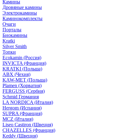
Камины
Дровяные камины
Электрокамины
Каминокомплекты
Очаги
Порталы
Биокамины
Kratki
Silver Smith
Топки
Ecokamin (Россия)
INVICTA (Франция)
KRATKI (Польша)
ABX (Чехия)
KAW-MET (Польша)
Plamen (Хорватия)
FERGUSS (Сербия)
Schmid Германия
LA NORDICA (Италия)
Hergom (Испания)
SUPRA (Франция)
MCZ (Италия)
Liseo Castiron (Швеция)
CHAZELLES (Франция)
Keddy (Швеция)