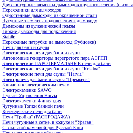
Двухконтурные элементы дымоходов круглого сечения (с изол
Переходники для дымоходов
Одностенные дымоходы из окрашенной стали
Чугунные элементы подключения к дымоходу
Дымоходы из вулканической пемзы
Гибкие дымоходы для подключения
Stabile
Переходные патрубки на дымоход (Рубцовск)
Печи для бани и сауны
Электрические печи для бани и сауны
Автономные генераторы перегретого пара АЭГПП
Электрические ПАРОТЕРМАЛЬНЫЕ печи для бани
Электрические печи для бани и сауны "Кristina"
Электрические печи для сауны "Harvia"
Электропечь для бани и сауны "Премьера"
Запчасти к электрическим печам
Электрокаменки SAWO
Пульты Управления Harvia
Электрокаменки Финляндия
Чугунные Топки банной печи
Коммерческие печи для бани
Печи "Тройка" (РАСПРОДАЖА)
Печи чугунные в сетке, в кожухе и "Ураган"
С закрытой каменкой для Русской Бани
Печи чугунные под обкладку