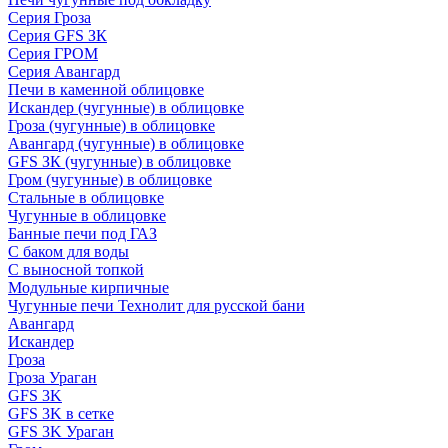
Серия Гроза
Серия GFS ЗК
Серия ГРОМ
Серия Авангард
Печи в каменной облицовке
Искандер (чугунные) в облицовке
Гроза (чугунные) в облицовке
Авангард (чугунные) в облицовке
GFS ЗК (чугунные) в облицовке
Гром (чугунные) в облицовке
Стальные в облицовке
Чугунные в облицовке
Банные печи под ГАЗ
С баком для воды
С выносной топкой
Модульные кирпичные
Чугунные печи Технолит для русской бани
Авангард
Искандер
Гроза
Гроза Ураган
GFS 3K
GFS 3K в сетке
GFS 3K Ураган