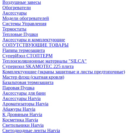
Воздушные завесы
Обогреватели
Аксессуары
Модели обогревателей
Системы Управления
Термостаты
Тепловые Пушки
Аксессуары и комплектующие
СОПУТСТВУЮЩИЕ ТОВАРЫ
Flamma термозащита
СуперИзол СТОПТЕРМ
Теплоизоляционные материалы "SILCA"
Суперизол SKAMOTEC 225 плита
Комплектующие (экраны защитные и листы предтопочные)
Мастер флэш (скатная кровля)
Базальтовая термозащита
Паровая Пушка
Аксессуары для бани
Аксессуары Harvia
Ароматизаторы Harvia
Абажуры Harvia
К Дровяным Harvia
Косметика Harvia
Светильники Harvia
Светодиодные ленты Harvia