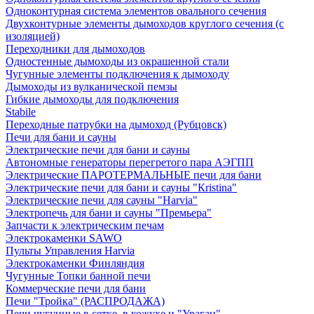
Одноконтурная система элементов овального сечения
Двухконтурные элементы дымоходов круглого сечения (с
изоляцией)
Переходники для дымоходов
Одностенные дымоходы из окрашенной стали
Чугунные элементы подключения к дымоходу
Дымоходы из вулканической пемзы
Гибкие дымоходы для подключения
Stabile
Переходные патрубки на дымоход (Рубцовск)
Печи для бани и сауны
Электрические печи для бани и сауны
Автономные генераторы перегретого пара АЭГПП
Электрические ПАРОТЕРМАЛЬНЫЕ печи для бани
Электрические печи для бани и сауны "Кristina"
Электрические печи для сауны "Harvia"
Электропечь для бани и сауны "Премьера"
Запчасти к электрическим печам
Электрокаменки SAWO
Пульты Управления Harvia
Электрокаменки Финляндия
Чугунные Топки банной печи
Коммерческие печи для бани
Печи "Тройка" (РАСПРОДАЖА)
Печи чугунные в сетке, в кожухе и "Ураган"