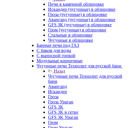
Печи в каменной облицовке
Искандер (чугунные) в облицовке
Гроза (чугунные) в облицовке
Авангард (чугунные) в облицовке
GFS ЗК (чугунные) в облицовке
Гром (чугунные) в облицовке
Стальные в облицовке
Чугунные в облицовке
Банные печи под ГАЗ
С баком для воды
С выносной топкой
Модульные кирпичные
Чугунные печи Технолит для русской бани
Назад
Чугунные печи Технолит для русской
бани
Авангард
Искандер
Гроза
Гроза Ураган
GFS 3K
GFS 3K в сетке
GFS 3K Ураган
Гром
Гром Ураган