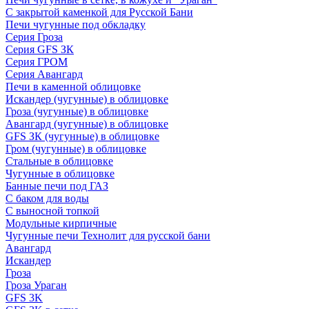
С закрытой каменкой для Русской Бани
Печи чугунные под обкладку
Серия Гроза
Серия GFS ЗК
Серия ГРОМ
Серия Авангард
Печи в каменной облицовке
Искандер (чугунные) в облицовке
Гроза (чугунные) в облицовке
Авангард (чугунные) в облицовке
GFS ЗК (чугунные) в облицовке
Гром (чугунные) в облицовке
Стальные в облицовке
Чугунные в облицовке
Банные печи под ГАЗ
С баком для воды
С выносной топкой
Модульные кирпичные
Чугунные печи Технолит для русской бани
Авангард
Искандер
Гроза
Гроза Ураган
GFS 3K