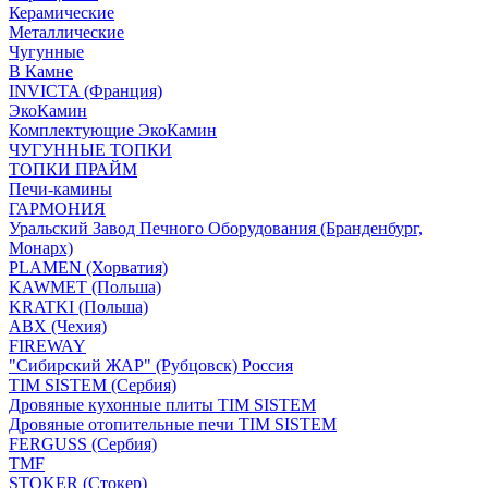
Керамические
Металлические
Чугунные
В Камне
INVICTA (Франция)
ЭкоКамин
Комплектующие ЭкоКамин
ЧУГУННЫЕ ТОПКИ
ТОПКИ ПРАЙМ
Печи-камины
ГАРМОНИЯ
Уральский Завод Печного Оборудования (Бранденбург,
Монарх)
PLAMEN (Хорватия)
KAWMET (Польша)
KRATKI (Польша)
ABX (Чехия)
FIREWAY
"Сибирский ЖАР" (Рубцовск) Россия
TIM SISTEM (Сербия)
Дровяные кухонные плиты TIM SISTEM
Дровяные отопительные печи TIM SISTEM
FERGUSS (Сербия)
TMF
STOKER (Стокер)