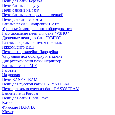
Печи для бани Березка
Печи банные из чугуна
Печи банные на газу
Печи банные с закрытой каменкой
Печи для бани с баком
Банные печи "Сибирский ПАР"
Уральский завод печного оборудования
Газо-дровяные печи для бань "УЗПО"
Дровяные печи для бань "УЗПО"
Газовые горелки к печам и котлам
Ижкомцентр ВВД
Печи из нержавейки Чародейка
Чугунные под обкладку и в камне
Для русской бани печи Ферингер
Банные печи T-M-F
Газовые
На дровах
Печи EASYSTEAM
Печи для русской бани EASYSTEAM
Печи для коммерческих бань EASYSTEAM
Банные печи Parovar
Печи для бани Black Stove
Kastor
Финские HARVIA
Klover