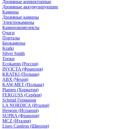
Дровяные конвекторные
Дровяные аккумулирующие
Камины
Дровяные камины
Электрокамины
Каминокомплекты
Очаги
Порталы
Биокамины
Kratki
Silver Smith
Топки
Ecokamin (Россия)
INVICTA (Франция)
KRATKI (Польша)
ABX (Чехия)
KAW-MET (Польша)
Plamen (Хорватия)
FERGUSS (Сербия)
Schmid Германия
LA NORDICA (Италия)
Hergom (Испания)
SUPRA (Франция)
MCZ (Италия)
Liseo Castiron (Швеция)