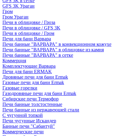
GFS 3K в сетке
GFS 3K Ураган
Гром
Гром Ураган
Печи в облицовке / Гроза
Печи в облицовке / GFS 3K
Печи в облицовке / Гром
Печи для бани Варвара
Печи банные "ВАРВАРА" в конвекционном кожухе
Печи банные "ВАРВАРА" в облицовке из камня
Печи банные "ВАРВАРА" в сетке
Коммерция
Комплектующие Варвара
Печи для бани ERMAK
Дровяные печи для бани Ermak
Газовые печи для бани Ermak
Газовые горелки
Газодровяные печи для бани Ermak
Сибирские печи Термофор
Печи банные толстостенные
Печи банные из нержавеющей стали
С чугунной топкой
Печи чугунные Искандер
Банные печи "Сабантуй"
Коммерческие печи