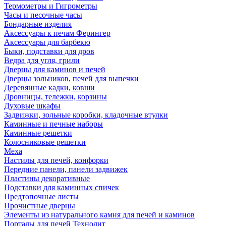
Термометры и Гигрометры
Часы и песочные часы
Бондарные изделия
Аксессуары к печам Ферингер
Аксессуары для барбекю
Быки, подставки для дров
Ведра для угля, грили
Дверцы для каминов и печей
Дверцы зольников, печей для выпечки
Деревянные кадки, ковши
Дровницы, тележки, корзины
Духовые шкафы
Задвижки, зольные коробки, кладочные втулки
Каминные и печные наборы
Каминные решетки
Колосниковые решетки
Меха
Настилы для печей, конфорки
Передние панели, панели задвижек
Пластины декоративные
Подставки для каминных спичек
Предтопочные листы
Прочистные дверцы
Элементы из натурального камня для печей и каминов
Порталы для печей Технолит