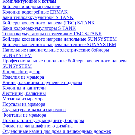
Комплектующие к котлам
Бойлеры и водонагреватели
Колонки водогрейные ERMAK
Баки теплоаккумуляторы S-TANK
Бойлеры косвенного нагрева (ГВС) S-TANK
Баки холодоаккумуляторы S-TANK
Теплоаккумуляторы со змеевиком ГВС S-TANK
Бойлеры косвенного нагрева напольные SUNSYSTEM
Бойлеры косвенного нагрева настенные SUNSYSTEM
Напольные накопительные электрические бойлеры
SUNSYSTEM
Профессиональные напольные бойлеры косвенного нагрева
SUNSYSTEM
Ландшафт и декор
Изделия из мрамора
Ванны, раковины и душевые поддоны
Колонны и капители
Лестницы, балясины
Мозаика из мрамора
Порталы из мрамора
Скульптура и вазы из мрамора
Фонтаны из мрамора
Цоколи, плинтуса, молдинги, бордюры
Элементы ландшафтного дизайна
Отделочные камни для дома и пешеходных дорожек