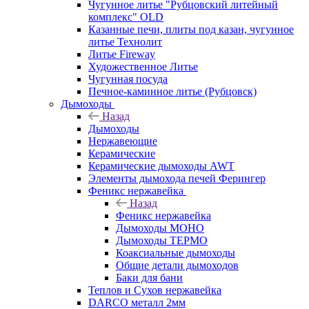
Чугунное литье "Рубцовский литейный
комплекс" OLD
Казанные печи, плиты под казан, чугунное
литье Технолит
Литье Fireway
Художественное Литье
Чугунная посуда
Печное-каминное литье (Рубцовск)
Дымоходы
Назад
Дымоходы
Нержавеющие
Керамические
Керамические дымоходы AWT
Элементы дымохода печей Ферингер
Феникс нержавейка
Назад
Феникс нержавейка
Дымоходы МОНО
Дымоходы ТЕРМО
Коаксиальные дымоходы
Общие детали дымоходов
Баки для бани
Теплов и Сухов нержавейка
DARCO металл 2мм