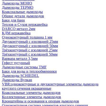
Дымоходы МОНО
Дымоходы ТЕРМО
Коаксиальные дымоходы
Общие детали дымоходов
Баки для бани
Теплов и Сухов нержавейка
DARCO металл 2мм
КДМ нержавейка
Одноконтурный толщина 1 мм
Двухконтурный с изоляцией 25мм
Двухконтурный с изоляцией 50мм
Трёхконтурный с изоляцией 25мм
Трёхконтурный с изоляцией 50мм
Варвара металл 3,5мм
Гефест чугунный
Дымоходные системы TMF
Баки для воды и теплообменники
Дымоходы SCHIEDEL
Дымоходы Вулкан
VBR:одноконтурные и двухконтурные элементы дымохода
круглого сечения окрашенные
Коаксиальные элементы дымоходов
Коллективные элементы дымоходов
Кронштейны и основания к опорам дымоходов
Одноконтурная система элементов круглого сечения