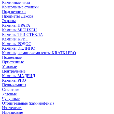
Каминные часы
Консольные столики
Подсвечники
Предметы Декора
Экраны
Камины ПРАГА
Камины МЮНХЕН
Камины ТРИ СТЕКЛА
Камины КРИТ
Камины РОДОС
Камины ЭКЛИПС
Камины, каминокомплекты KRATKI PRO
Подвесные
Пристенные
Угловые
Центральные
Камины МАДРИД
Камины РИО
Печи-камины
Стальные
Угловые
Чугунные
Отопительные (каминофены)
Из стеатита
Изразцовые