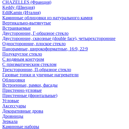
CHAZELLES (Франция)
Keddy (Швеция)
EdilKamin (Италия)
Каминные облицовки из натурального камня
Вертикально-вытянутые
Встраиваемые
Двусторонние, Г-образное стекло
Двусторонние, сквозные (double face), четырехсторонние
Односторонние, плоское стекло
Панорамные, широкоформатные, 16:9, 22:9
Полукруглое стекло
С водяным контуром
С призматическим стеклом
Трехсторонние, П-образное стекло
Газовые топки и уличные нагреватели
Облицовки
Встроенные, рамки, фасады
Пристенно-угловые
Пристенные (фронтальные)
Угловые
Аксессуары
Декоративные дрова
Дровницы
Зеркала
Каминные наборы