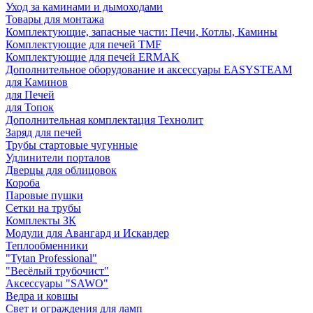
Уход за каминами и дымоходами
Товары для монтажа
Комплектующие, запасные части: Печи, Котлы, Камины
Комплектующие для печей TMF
Комплектующие для печей ERMAK
Дополнительное оборудование и аксессуары EASYSTEAM
для Каминов
для Печей
для Топок
Дополнительная комплектация Технолит
Заряд для печей
Трубы стартовые чугунные
Удлинители порталов
Дверцы для облицовок
Короба
Паровые пушки
Сетки на трубы
Комплекты ЗК
Модули для Авангард и Искандер
Теплообменники
"Tytan Professional"
"Весёлый трубочист"
Аксессуары "SAWO"
Ведра и ковшы
Свет и ограждения для ламп