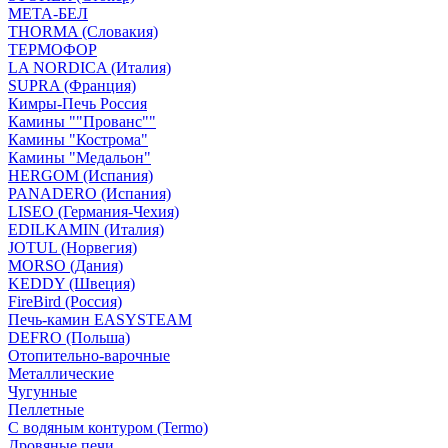
МЕТА-БЕЛ
THORMA (Словакия)
ТЕРМОФОР
LA NORDICA (Италия)
SUPRA (Франция)
Кимры-Печь Россия
Камины ""Прованс""
Камины "Кострома"
Камины "Медальон"
HERGOM (Испания)
PANADERO (Испания)
LISEO (Германия-Чехия)
EDILKAMIN (Италия)
JOTUL (Норвегия)
MORSO (Дания)
KEDDY (Швеция)
FireBird (Россия)
Печь-камин EASYSTEAM
DEFRO (Польша)
Отопительно-варочные
Металлические
Чугунные
Пеллетные
С водяным контуром (Termo)
Дровяные печи