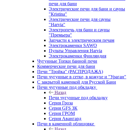
печи для бани
Электрические печи для бани и сауны
"Кristina"
Электрические печи для сауны
"Harvia"
Электропечь для бани и сауны
"Премьера"
Запчасти к электрическим печам
Электрокаменки SAWO
Пульты Управления Harvia
Электрокаменки Финляндия
Чугунные Топки банной печи
Коммерческие печи для бани
Печи "Тройка" (РАСПРОДАЖА)
Печи чугунные в сетке, в кожухе и "Ураган"
С закрытой каменкой для Русской Бани
Печи чугунные под обкладку
Назад
Печи чугунные под обкладку
Серия Гроза
Серия GFS ЗК
Серия ГРОМ
Серия Авангард
Печи в каменной облицовке
Назад