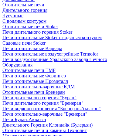
Отопительные печи
Длительного горения
Чугунные
C водяным контуром
Отопительные печи Stoker
Печи длительного горения Stoker
Печи отопительные Stoker с водяным контуром
Садовые печи Stoker
Печи отопительные Варвара
Печи отопительные воздухогрейные Termofor
Печи воздухогрейные Уральского Завода Печного
Оборудования
Отопительные печи TMF
Печи отопительные Ферингер
Печи отопительные Прометалл
Печи отопительно-варочные КДМ
Отопительные печи Бренеран
Печи длительного горения "Буран"
Печи длительного горения "Бренеран"
Печи водяного отопления "Бренеран-Акватэн"
Печи отопительно-варочные "Бренеран"
Печи Буран-Акватэн
Длительного Горения Клондайк (Булерьян)
Отопительные печи и камины Технолит
Модульные кирпичные печи