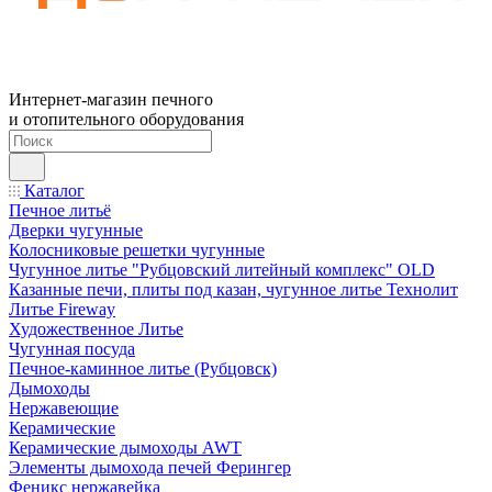
Интернет-магазин печного
и отопительного оборудования
Каталог
Печное литьё
Дверки чугунные
Колосниковые решетки чугунные
Чугунное литье "Рубцовский литейный комплекс" OLD
Казанные печи, плиты под казан, чугунное литье Технолит
Литье Fireway
Художественное Литье
Чугунная посуда
Печное-каминное литье (Рубцовск)
Дымоходы
Нержавеющие
Керамические
Керамические дымоходы AWT
Элементы дымохода печей Ферингер
Феникс нержавейка