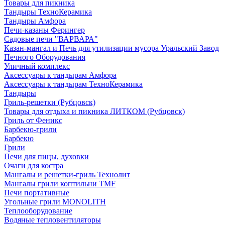
Товары для пикника
Тандыры ТехноКерамика
Тандыры Амфора
Печи-казаны Ферингер
Садовые печи "ВАРВАРА"
Казан-мангал и Печь для утилизации мусора Уральский Завод
Печного Оборудования
Уличный комплекс
Аксессуары к тандырам Амфора
Аксессуары к тандырам ТехноКерамика
Тандыры
Гриль-решетки (Рубцовск)
Товары для отдыха и пикника ЛИТКОМ (Рубцовск)
Гриль от Феникс
Барбекю-грили
Барбекю
Грили
Печи для пицы, духовки
Очаги для костра
Мангалы и решетки-гриль Технолит
Мангалы грили коптильни TMF
Печи портативные
Угольные грили MONOLITH
Теплооборудование
Водяные тепловентиляторы