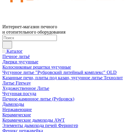
Интернет-магазин печного
и отопительного оборудования
Каталог
Печное литьё
Дверки чугунные
Колосниковые решетки чугунные
Чугунное литье "Рубцовский литейный комплекс" OLD
Казанные печи, плиты под казан, чугунное литье Технолит
Литье Fireway
Художественное Литье
Чугунная посуда
Печное-каминное литье (Рубцовск)
Дымоходы
Нержавеющие
Керамические
Керамические дымоходы AWT
Элементы дымохода печей Ферингер
Феникс нержавейка