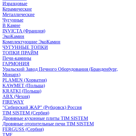
Изразцовые
Керамические
Металлические
Чугунные
В Камне
INVICTA (Франция)
ЭкоКамин
Комплектующие ЭкоКамин
ЧУГУННЫЕ ТОПКИ
ТОПКИ ПРАЙМ
Печи-камины
ГАРМОНИЯ
Уральский Завод Печного Оборудования (Бранденбург,
Монарх)
PLAMEN (Хорватия)
KAWMET (Польша)
KRATKI (Польша)
ABX (Чехия)
FIREWAY
"Сибирский ЖАР" (Рубцовск) Россия
TIM SISTEM (Сербия)
Дровяные кухонные плиты TIM SISTEM
Дровяные отопительные печи TIM SISTEM
FERGUSS (Сербия)
TMF