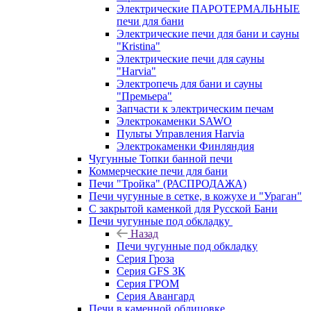
Электрические ПАРОТЕРМАЛЬНЫЕ
печи для бани
Электрические печи для бани и сауны
"Кristina"
Электрические печи для сауны
"Harvia"
Электропечь для бани и сауны
"Премьера"
Запчасти к электрическим печам
Электрокаменки SAWO
Пульты Управления Harvia
Электрокаменки Финляндия
Чугунные Топки банной печи
Коммерческие печи для бани
Печи "Тройка" (РАСПРОДАЖА)
Печи чугунные в сетке, в кожухе и "Ураган"
С закрытой каменкой для Русской Бани
Печи чугунные под обкладку
Назад
Печи чугунные под обкладку
Серия Гроза
Серия GFS ЗК
Серия ГРОМ
Серия Авангард
Печи в каменной облицовке