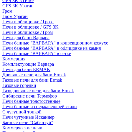
GFS 3K в сетке
GFS 3K Ураган
Гром
Гром Ураган
Печи в облицовке / Гроза
Печи в облицовке / GFS 3K
Печи в облицовке / Гром
Печи для бани Варвара
Печи банные "ВАРВАРА" в конвекционном кожухе
Печи банные "ВАРВАРА" в облицовке из камня
Печи банные "ВАРВАРА" в сетке
Коммерция
Комплектующие Варвара
Печи для бани ERMAK
Дровяные печи для бани Ermak
Газовые печи для бани Ermak
Газовые горелки
Газодровяные печи для бани Ermak
Сибирские печи Термофор
Печи банные толстостенные
Печи банные из нержавеющей стали
С чугунной топкой
Печи чугунные Искандер
Банные печи "Сабантуй"
Коммерческие печи