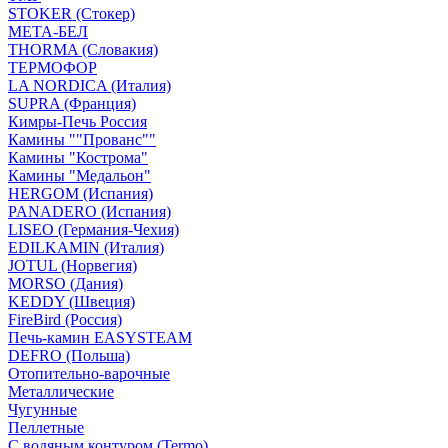
STOKER (Стокер)
МЕТА-БЕЛ
THORMA (Словакия)
ТЕРМОФОР
LA NORDICA (Италия)
SUPRA (Франция)
Кимры-Печь Россия
Камины ""Прованс""
Камины "Кострома"
Камины "Медальон"
HERGOM (Испания)
PANADERO (Испания)
LISEO (Германия-Чехия)
EDILKAMIN (Италия)
JOTUL (Норвегия)
MORSO (Дания)
KEDDY (Швеция)
FireBird (Россия)
Печь-камин EASYSTEAM
DEFRO (Польша)
Отопительно-варочные
Металлические
Чугунные
Пеллетные
С водяным контуром (Termo)