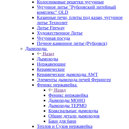
Колосниковые решетки чугунные
Чугунное литье "Рубцовский литейный
комплекс" OLD
Казанные печи, плиты под казан, чугунное
литье Технолит
Литье Fireway
Художественное Литье
Чугунная посуда
Печное-каминное литье (Рубцовск)
Дымоходы
Назад
Дымоходы
Нержавеющие
Керамические
Керамические дымоходы AWT
Элементы дымохода печей Ферингер
Феникс нержавейка
Назад
Феникс нержавейка
Дымоходы МОНО
Дымоходы ТЕРМО
Коаксиальные дымоходы
Общие детали дымоходов
Баки для бани
Теплов и Сухов нержавейка