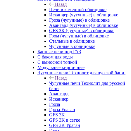
Назад
Печи в каменной облицовке
Искандер (чугунные) в облицовке
Гроза (чугунные) в облицовке
Авангард (чугунные) в облицовке
GFS ЗК (чугунные) в облицовке
Гром (чугунные) в облицовке
Стальные в облицовке
Чугунные в облицовке
Банные печи под ГАЗ
С баком для воды
С выносной топкой
Модульные кирпичные
Чугунные печи Технолит для русской бани
Назад
Чугунные печи Технолит для русской
бани
Авангард
Искандер
Гроза
Гроза Ураган
GFS 3K
GFS 3K в сетке
GFS 3K Ураган
Гром