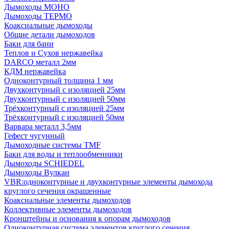
Дымоходы МОНО
Дымоходы ТЕРМО
Коаксиальные дымоходы
Общие детали дымоходов
Баки для бани
Теплов и Сухов нержавейка
DARCO металл 2мм
КДМ нержавейка
Одноконтурный толщина 1 мм
Двухконтурный с изоляцией 25мм
Двухконтурный с изоляцией 50мм
Трёхконтурный с изоляцией 25мм
Трёхконтурный с изоляцией 50мм
Варвара металл 3,5мм
Гефест чугунный
Дымоходные системы TMF
Баки для воды и теплообменники
Дымоходы SCHIEDEL
Дымоходы Вулкан
VBR:одноконтурные и двухконтурные элементы дымохода
круглого сечения окрашенные
Коаксиальные элементы дымоходов
Коллективные элементы дымоходов
Кронштейны и основания к опорам дымоходов
Одноконтурная система элементов круглого сечения