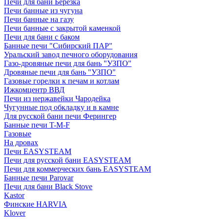
Печи для бани Березка
Печи банные из чугуна
Печи банные на газу
Печи банные с закрытой каменкой
Печи для бани с баком
Банные печи "Сибирский ПАР"
Уральский завод печного оборудования
Газо-дровяные печи для бань "УЗПО"
Дровяные печи для бань "УЗПО"
Газовые горелки к печам и котлам
Ижкомцентр ВВД
Печи из нержавейки Чародейка
Чугунные под обкладку и в камне
Для русской бани печи Ферингер
Банные печи T-M-F
Газовые
На дровах
Печи EASYSTEAM
Печи для русской бани EASYSTEAM
Печи для коммерческих бань EASYSTEAM
Банные печи Parovar
Печи для бани Black Stove
Kastor
Финские HARVIA
Klover