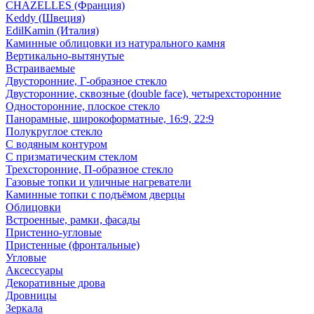
CHAZELLES (Франция)
Keddy (Швеция)
EdilKamin (Италия)
Каминные облицовки из натурального камня
Вертикально-вытянутые
Встраиваемые
Двусторонние, Г-образное стекло
Двусторонние, сквозные (double face), четырехсторонние
Односторонние, плоское стекло
Панорамные, широкоформатные, 16:9, 22:9
Полукруглое стекло
С водяным контуром
С призматическим стеклом
Трехсторонние, П-образное стекло
Газовые топки и уличные нагреватели
Каминные топки с подъёмом дверцы
Облицовки
Встроенные, рамки, фасады
Пристенно-угловые
Пристенные (фронтальные)
Угловые
Аксессуары
Декоративные дрова
Дровницы
Зеркала