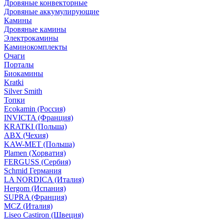
Дровяные конвекторные
Дровяные аккумулирующие
Камины
Дровяные камины
Электрокамины
Каминокомплекты
Очаги
Порталы
Биокамины
Kratki
Silver Smith
Топки
Ecokamin (Россия)
INVICTA (Франция)
KRATKI (Польша)
ABX (Чехия)
KAW-MET (Польша)
Plamen (Хорватия)
FERGUSS (Сербия)
Schmid Германия
LA NORDICA (Италия)
Hergom (Испания)
SUPRA (Франция)
MCZ (Италия)
Liseo Castiron (Швеция)