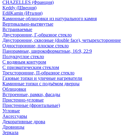
CHAZELLES (Франция)
Keddy (Швеция)
EdilKamin (Италия)
Каминные облицовки из натурального камня
Вертикально-вытянутые
Встраиваемые
Двусторонние, Г-образное стекло
Двусторонние, сквозные (double face), четырехсторонние
Односторонние, плоское стекло
Панорамные, широкоформатные, 16:9, 22:9
Полукруглое стекло
С водяным контуром
С призматическим стеклом
Трехсторонние, П-образное стекло
Газовые топки и уличные нагреватели
Каминные топки с подъёмом дверцы
Облицовки
Встроенные, рамки, фасады
Пристенно-угловые
Пристенные (фронтальные)
Угловые
Аксессуары
Декоративные дрова
Дровницы
Зеркала