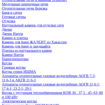
Модульные кирпичные печи
Отопительные печи Березка
Баня и сауна
Готовые сауны
Отделка
Натуральный камень для отделки саун
Двери
Двери Harvia
Камни и плитка
Камень для бани ЖАДЕИТ из Хакассии
Камень для бани и ландшафта
Плитка из натурального камня
Камни Harvia
Парогенераторы
Котлы
Газовые котлы
Котлы серии ИШМА
Аппараты отопительные газовые водогрейные АОГВ 7-3;
11,6-3 и АКГВ 11,6-3
Аппараты отопительные газовые водогрейные АОГВ 11,6-1;
17,4-1; 23,2-1; 29-1
Котлы с чугунным теплообменником КОВ 30 . 37,5 . 45; 63; 80
и 100 кВт
Электрические котлы