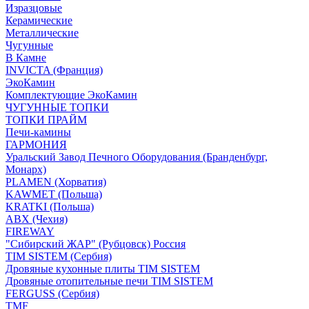
Изразцовые
Керамические
Металлические
Чугунные
В Камне
INVICTA (Франция)
ЭкоКамин
Комплектующие ЭкоКамин
ЧУГУННЫЕ ТОПКИ
ТОПКИ ПРАЙМ
Печи-камины
ГАРМОНИЯ
Уральский Завод Печного Оборудования (Бранденбург,
Монарх)
PLAMEN (Хорватия)
KAWMET (Польша)
KRATKI (Польша)
ABX (Чехия)
FIREWAY
"Сибирский ЖАР" (Рубцовск) Россия
TIM SISTEM (Сербия)
Дровяные кухонные плиты TIM SISTEM
Дровяные отопительные печи TIM SISTEM
FERGUSS (Сербия)
TMF