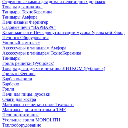
Отделочные камни для дома и пешеходных дорожек
Товары для пикника
Тандыры ТехноКерамика
Тандыры Амфора
Печи-казаны Ферингер
Садовые печи "ВАРВАРА"
Казан-мангал и Печь для утилизации мусора Уральский Завод
Печного Оборудования
Уличный комплекс
Аксессуары к тандырам Амфора
Аксессуары к тандырам ТехноКерамика
Тандыры
Гриль-решетки (Рубцовск)
Товары для отдыха и пикника ЛИТКОМ (Рубцовск)
Гриль от Феникс
Барбекю-грили
Барбекю
Грили
Печи для пицы, духовки
Очаги для костра
Мангалы и решетки-гриль Технолит
Мангалы грили коптильни TMF
Печи портативные
Угольные грили MONOLITH
Теплооборудование