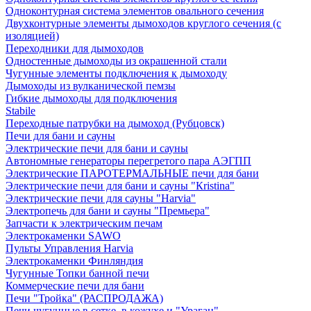
Одноконтурная система элементов овального сечения
Двухконтурные элементы дымоходов круглого сечения (с
изоляцией)
Переходники для дымоходов
Одностенные дымоходы из окрашенной стали
Чугунные элементы подключения к дымоходу
Дымоходы из вулканической пемзы
Гибкие дымоходы для подключения
Stabile
Переходные патрубки на дымоход (Рубцовск)
Печи для бани и сауны
Электрические печи для бани и сауны
Автономные генераторы перегретого пара АЭГПП
Электрические ПАРОТЕРМАЛЬНЫЕ печи для бани
Электрические печи для бани и сауны "Кristina"
Электрические печи для сауны "Harvia"
Электропечь для бани и сауны "Премьера"
Запчасти к электрическим печам
Электрокаменки SAWO
Пульты Управления Harvia
Электрокаменки Финляндия
Чугунные Топки банной печи
Коммерческие печи для бани
Печи "Тройка" (РАСПРОДАЖА)
Печи чугунные в сетке, в кожухе и "Ураган"