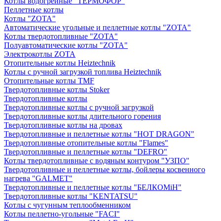
Котлы водогрейные "ТЕРМОФОР"
Пеллетные котлы
Котлы "ZOTA"
Автоматические угольные и пеллетные котлы "ZOTA"
Котлы твердотопливные "ZOTA"
Полуавтоматические котлы "ZOTA"
Электрокотлы ZOTA
Отопительные котлы Heiztechnik
Котлы с ручной загрузкой топлива Heiztechnik
Отопительные котлы TMF
Твердотопливные котлы Stoker
Твердотопливные котлы
Твердотопливные котлы с ручной загрузкой
Твердотопливные котлы длительного горения
Твердотопливные котлы на дровах
Твердотопливные и пеллетные котлы "HOT DRAGON"
Твердотопливные отопительные котлы "Flames"
Твердотопливные и пеллетные котлы "DEFRO"
Котлы твердотопливные с водяным контуром "УЗПО"
Твердотопливные и пеллетные котлы, бойлеры косвенного
нагрева "GALMET"
Твердотопливные и пеллетные котлы "БЕЛКОМiН"
Твердотопливные котлы "KENTATSU"
Котлы с чугунным теплообменником
Котлы пеллетно-угольные "FACI"