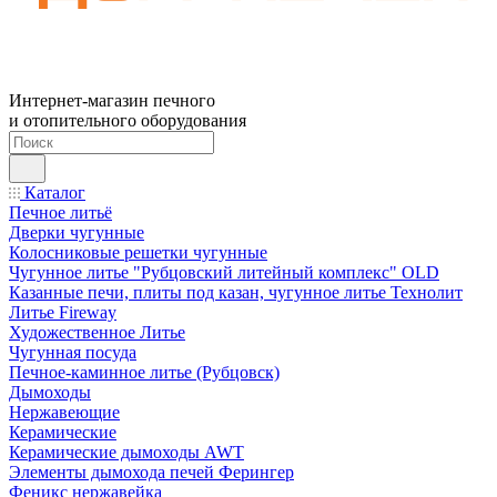
Интернет-магазин печного
и отопительного оборудования
Каталог
Печное литьё
Дверки чугунные
Колосниковые решетки чугунные
Чугунное литье "Рубцовский литейный комплекс" OLD
Казанные печи, плиты под казан, чугунное литье Технолит
Литье Fireway
Художественное Литье
Чугунная посуда
Печное-каминное литье (Рубцовск)
Дымоходы
Нержавеющие
Керамические
Керамические дымоходы AWT
Элементы дымохода печей Ферингер
Феникс нержавейка