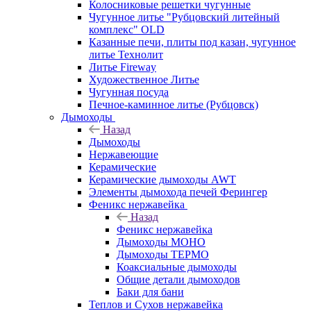
Колосниковые решетки чугунные
Чугунное литье "Рубцовский литейный
комплекс" OLD
Казанные печи, плиты под казан, чугунное
литье Технолит
Литье Fireway
Художественное Литье
Чугунная посуда
Печное-каминное литье (Рубцовск)
Дымоходы
Назад
Дымоходы
Нержавеющие
Керамические
Керамические дымоходы AWT
Элементы дымохода печей Ферингер
Феникс нержавейка
Назад
Феникс нержавейка
Дымоходы МОНО
Дымоходы ТЕРМО
Коаксиальные дымоходы
Общие детали дымоходов
Баки для бани
Теплов и Сухов нержавейка