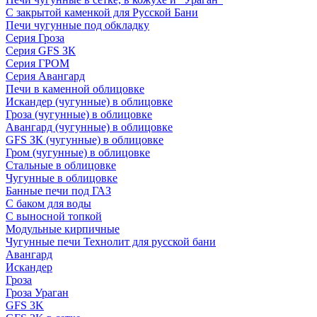
С закрытой каменкой для Русской Бани
Печи чугунные под обкладку
Серия Гроза
Серия GFS ЗК
Серия ГРОМ
Серия Авангард
Печи в каменной облицовке
Искандер (чугунные) в облицовке
Гроза (чугунные) в облицовке
Авангард (чугунные) в облицовке
GFS ЗК (чугунные) в облицовке
Гром (чугунные) в облицовке
Стальные в облицовке
Чугунные в облицовке
Банные печи под ГАЗ
С баком для воды
С выносной топкой
Модульные кирпичные
Чугунные печи Технолит для русской бани
Авангард
Искандер
Гроза
Гроза Ураган
GFS 3K