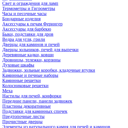
Свет и ограждения для ламп
Термометры и Гигрометры
Часы и песочные часы
Бондарные изделия
Аксессуары к печам Ферингер
Аксессуары для барбекю
Быки, подставки для дров
Ведра для угля, грили
Дверцы для каминов и печей
Дверцы зольников, печей для выпечки
Деревянные кадки, ковши
Дровницы, тележки, корзины
Духовые шкафы
Задвижки, зольные коробки, кладочные втулки
Каминные и печные наборы
Каминные решетки
Колосниковые решетки
Меха
Настилы для печей, конфорки
Передние панели, панели задвижек
Пластины декоративные
Подставки для каминных спичек
Предтопочные листы
Прочистные дверцы
Элементы из натурального камня для печей и каминов