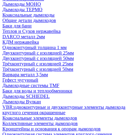
Дымоходы МОНО
Дымоходы ТЕРМО
Коаксиальные дымоходы
Общие детали дымоходов
Баки для бани
Теплов и Сухов нержавейка
DARCO металл 2мм
КДМ нержавейка
Одноконтурный толщина 1 мм
Двухконтурный с изоляцией 25мм
Двухконтурный с изоляцией 50мм
Трёхконтурный с изоляцией 25мм
Трёхконтурный с изоляцией 50мм
Варвара металл 3,5мм
Гефест чугунный
Дымоходные системы TMF
Баки для воды и теплообменники
Дымоходы SCHIEDEL
Дымоходы Вулкан
VBR:одноконтурные и двухконтурные элементы дымохода
круглого сечения окрашенные
Коаксиальные элементы дымоходов
Коллективные элементы дымоходов
Кронштейны и основания к опорам дымоходов
Одноконтурная система элементов круглого сечения