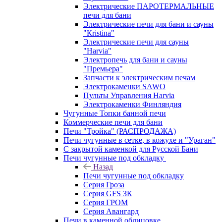
Электрические ПАРОТЕРМАЛЬНЫЕ
печи для бани
Электрические печи для бани и сауны
"Кristina"
Электрические печи для сауны
"Harvia"
Электропечь для бани и сауны
"Премьера"
Запчасти к электрическим печам
Электрокаменки SAWO
Пульты Управления Harvia
Электрокаменки Финляндия
Чугунные Топки банной печи
Коммерческие печи для бани
Печи "Тройка" (РАСПРОДАЖА)
Печи чугунные в сетке, в кожухе и "Ураган"
С закрытой каменкой для Русской Бани
Печи чугунные под обкладку
Назад
Печи чугунные под обкладку
Серия Гроза
Серия GFS ЗК
Серия ГРОМ
Серия Авангард
Печи в каменной облицовке