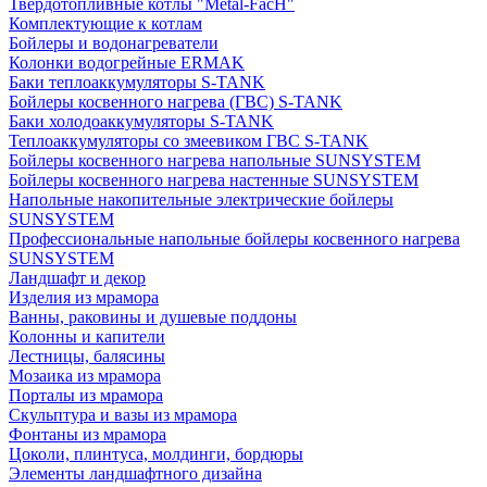
Твердотопливные котлы "Metal-FacH"
Комплектующие к котлам
Бойлеры и водонагреватели
Колонки водогрейные ERMAK
Баки теплоаккумуляторы S-TANK
Бойлеры косвенного нагрева (ГВС) S-TANK
Баки холодоаккумуляторы S-TANK
Теплоаккумуляторы со змеевиком ГВС S-TANK
Бойлеры косвенного нагрева напольные SUNSYSTEM
Бойлеры косвенного нагрева настенные SUNSYSTEM
Напольные накопительные электрические бойлеры
SUNSYSTEM
Профессиональные напольные бойлеры косвенного нагрева
SUNSYSTEM
Ландшафт и декор
Изделия из мрамора
Ванны, раковины и душевые поддоны
Колонны и капители
Лестницы, балясины
Мозаика из мрамора
Порталы из мрамора
Скульптура и вазы из мрамора
Фонтаны из мрамора
Цоколи, плинтуса, молдинги, бордюры
Элементы ландшафтного дизайна