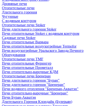
Дровяные печи
Отопительные печи
Длительного горения
Чугунные
C водяным контуром
Отопительные печи Stoker
Печи длительного горения Stoker
Печи отопительные Stoker с водяным контуром
Садовые печи Stoker
Печи отопительные Варвара
Печи отопительные воздухогрейные Termofor
Печи воздухогрейные Уральского Завода Печного
Оборудования
Отопительные печи TMF
Печи отопительные Ферингер
Печи отопительные Прометалл
Печи отопительно-варочные КДМ
Отопительные печи Бренеран
Печи длительного горения "Буран"
Печи длительного горения "Бренеран"
Печи водяного отопления "Бренеран-Акватэн"
Печи отопительно-варочные "Бренеран"
Печи Буран-Акватэн
Длительного Горения Клондайк (Булерьян)
Отопительные печи и камины Технолит