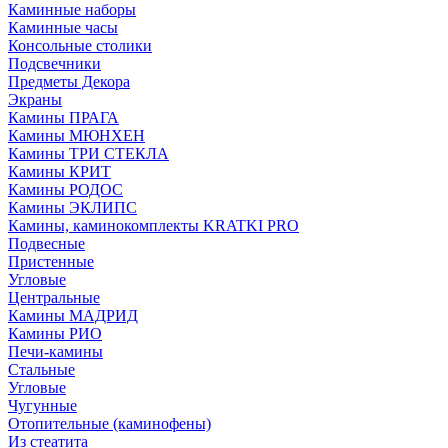
Каминные наборы
Каминные часы
Консольные столики
Подсвечники
Предметы Декора
Экраны
Камины ПРАГА
Камины МЮНХЕН
Камины ТРИ СТЕКЛА
Камины КРИТ
Камины РОДОС
Камины ЭКЛИПС
Камины, каминокомплекты KRATKI PRO
Подвесные
Пристенные
Угловые
Центральные
Камины МАДРИД
Камины РИО
Печи-камины
Стальные
Угловые
Чугунные
Отопительные (каминофены)
Из стеатита