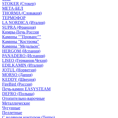
STOKER (Стокер)
МЕТА-БЕЛ
THORMA (Словакия)
ТЕРМОФОР
LA NORDICA (Италия)
SUPRA (Франция)
Кимры-Печь Россия
Камины ""Прованс""
Камины "Кострома"
Камины "Медальон"
HERGOM (Испания)
PANADERO (Испания)
LISEO (Германия-Чехия)
EDILKAMIN (Италия)
JOTUL (Норвегия)
MORSO (Дания)
KEDDY (Швеция)
FireBird (Россия)
Печь-камин EASYSTEAM
DEFRO (Польша)
Отопительно-варочные
Металлические
Чугунные
Пеллетные
С водяным контуром (Termo)