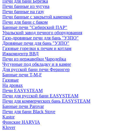
Печи для бани Березка
Печи банные из чугуна
Печи банные на газу
Печи банные с закрытой каменкой
Печи для бани с баком
Банные печи "Сибирский ПАР"
Уральский завод печного оборудования
Газо-дровяные печи для бань "УЗПО"
Дровяные печи для бань "УЗПО"
Газовые горелки к печам и котлам
Ижкомцентр ВВД
Печи из нержавейки Чародейка
Чугунные под обкладку и в камне
Для русской бани печи Ферингер
Банные печи T-M-F
Газовые
На дровах
Печи EASYSTEAM
Печи для русской бани EASYSTEAM
Печи для коммерческих бань EASYSTEAM
Банные печи Parovar
Печи для бани Black Stove
Kastor
Финские HARVIA
Klover