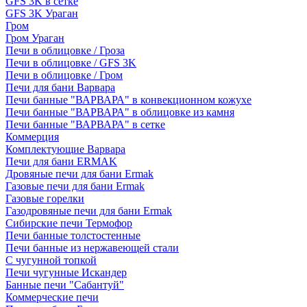
GFS 3K в сетке
GFS 3K Ураган
Гром
Гром Ураган
Печи в облицовке / Гроза
Печи в облицовке / GFS 3K
Печи в облицовке / Гром
Печи для бани Варвара
Печи банные "ВАРВАРА" в конвекционном кожухе
Печи банные "ВАРВАРА" в облицовке из камня
Печи банные "ВАРВАРА" в сетке
Коммерция
Комплектующие Варвара
Печи для бани ERMAK
Дровяные печи для бани Ermak
Газовые печи для бани Ermak
Газовые горелки
Газодровяные печи для бани Ermak
Сибирские печи Термофор
Печи банные толстостенные
Печи банные из нержавеющей стали
С чугунной топкой
Печи чугунные Искандер
Банные печи "Сабантуй"
Коммерческие печи