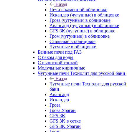
Назад
Печи в каменной облицовке
Искандер (чугунные) в облицовке
Гроза (чугунные) в облицовке
Авангард (чугунные) в облицовке
GFS ЗК (чугунные) в облицовке
Гром (чугунные) в облицовке
Стальные в облицовке
Чугунные в облицовке
Банные печи под ГАЗ
С баком для воды
С выносной топкой
Модульные кирпичные
Чугунные печи Технолит для русской бани
Назад
Чугунные печи Технолит для русской
бани
Авангард
Искандер
Гроза
Гроза Ураган
GFS 3K
GFS 3K в сетке
GFS 3K Ураган
Гром