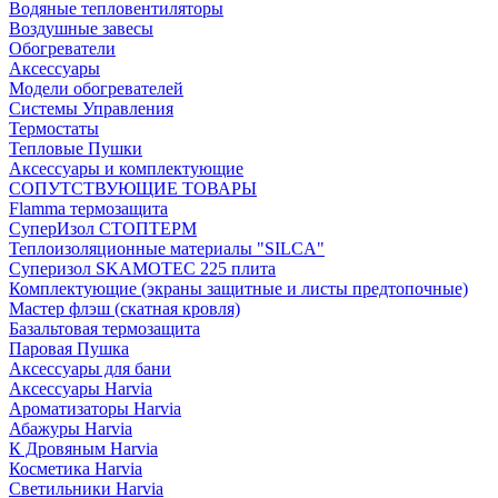
Водяные тепловентиляторы
Воздушные завесы
Обогреватели
Аксессуары
Модели обогревателей
Системы Управления
Термостаты
Тепловые Пушки
Аксессуары и комплектующие
СОПУТСТВУЮЩИЕ ТОВАРЫ
Flamma термозащита
СуперИзол СТОПТЕРМ
Теплоизоляционные материалы "SILCA"
Суперизол SKAMOTEC 225 плита
Комплектующие (экраны защитные и листы предтопочные)
Мастер флэш (скатная кровля)
Базальтовая термозащита
Паровая Пушка
Аксессуары для бани
Аксессуары Harvia
Ароматизаторы Harvia
Абажуры Harvia
К Дровяным Harvia
Косметика Harvia
Светильники Harvia