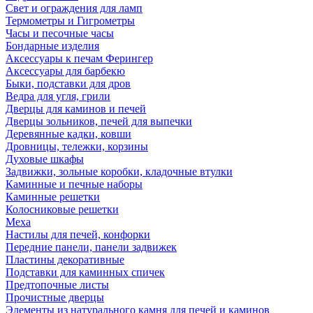
Свет и ограждения для ламп
Термометры и Гигрометры
Часы и песочные часы
Бондарные изделия
Аксессуары к печам Ферингер
Аксессуары для барбекю
Быки, подставки для дров
Ведра для угля, грили
Дверцы для каминов и печей
Дверцы зольников, печей для выпечки
Деревянные кадки, ковши
Дровницы, тележки, корзины
Духовые шкафы
Задвижки, зольные коробки, кладочные втулки
Каминные и печные наборы
Каминные решетки
Колосниковые решетки
Меха
Настилы для печей, конфорки
Передние панели, панели задвижек
Пластины декоративные
Подставки для каминных спичек
Предтопочные листы
Прочистные дверцы
Элементы из натурального камня для печей и каминов