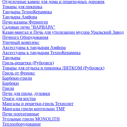
Отделочные камни для дома и пешеходных дорожек
Товары для пикника
Тандыры ТехноКерамика
Тандыры Амфора
Печи-казаны Ферингер
Садовые печи "ВАРВАРА"
Казан-мангал и Печь для утилизации мусора Уральский Завод
Печного Оборудования
Уличный комплекс
Аксессуары к тандырам Амфора
Аксессуары к тандырам ТехноКерамика
Тандыры
Гриль-решетки (Рубцовск)
Товары для отдыха и пикника ЛИТКОМ (Рубцовск)
Гриль от Феникс
Барбекю-грили
Барбекю
Грили
Печи для пицы, духовки
Очаги для костра
Мангалы и решетки-гриль Технолит
Мангалы грили коптильни TMF
Печи портативные
Угольные грили MONOLITH
Теплооборудование