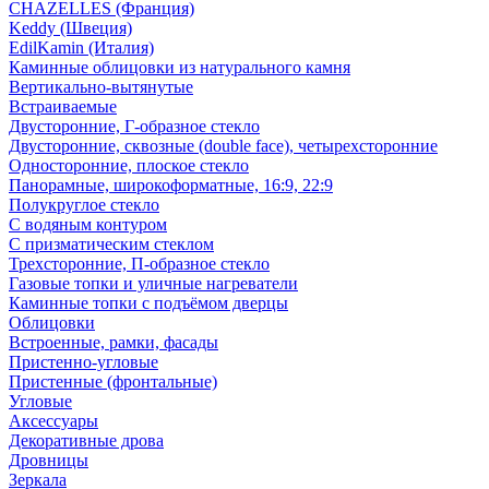
CHAZELLES (Франция)
Keddy (Швеция)
EdilKamin (Италия)
Каминные облицовки из натурального камня
Вертикально-вытянутые
Встраиваемые
Двусторонние, Г-образное стекло
Двусторонние, сквозные (double face), четырехсторонние
Односторонние, плоское стекло
Панорамные, широкоформатные, 16:9, 22:9
Полукруглое стекло
С водяным контуром
С призматическим стеклом
Трехсторонние, П-образное стекло
Газовые топки и уличные нагреватели
Каминные топки с подъёмом дверцы
Облицовки
Встроенные, рамки, фасады
Пристенно-угловые
Пристенные (фронтальные)
Угловые
Аксессуары
Декоративные дрова
Дровницы
Зеркала