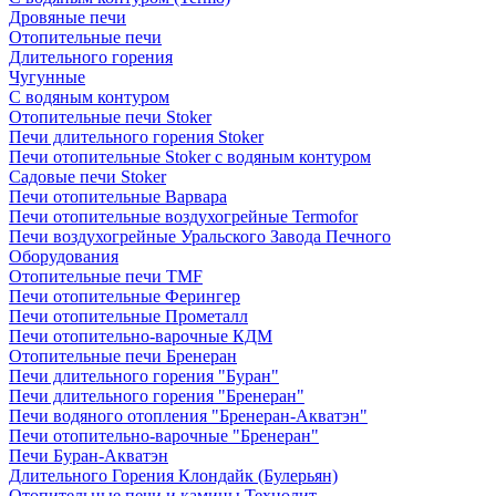
Дровяные печи
Отопительные печи
Длительного горения
Чугунные
C водяным контуром
Отопительные печи Stoker
Печи длительного горения Stoker
Печи отопительные Stoker с водяным контуром
Садовые печи Stoker
Печи отопительные Варвара
Печи отопительные воздухогрейные Termofor
Печи воздухогрейные Уральского Завода Печного
Оборудования
Отопительные печи TMF
Печи отопительные Ферингер
Печи отопительные Прометалл
Печи отопительно-варочные КДМ
Отопительные печи Бренеран
Печи длительного горения "Буран"
Печи длительного горения "Бренеран"
Печи водяного отопления "Бренеран-Акватэн"
Печи отопительно-варочные "Бренеран"
Печи Буран-Акватэн
Длительного Горения Клондайк (Булерьян)
Отопительные печи и камины Технолит