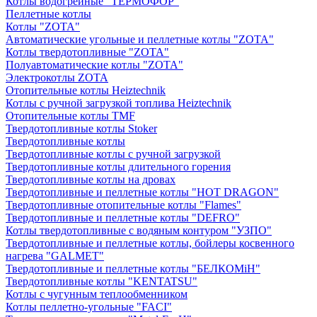
Котлы водогрейные "ТЕРМОФОР"
Пеллетные котлы
Котлы "ZOTA"
Автоматические угольные и пеллетные котлы "ZOTA"
Котлы твердотопливные "ZOTA"
Полуавтоматические котлы "ZOTA"
Электрокотлы ZOTA
Отопительные котлы Heiztechnik
Котлы с ручной загрузкой топлива Heiztechnik
Отопительные котлы TMF
Твердотопливные котлы Stoker
Твердотопливные котлы
Твердотопливные котлы с ручной загрузкой
Твердотопливные котлы длительного горения
Твердотопливные котлы на дровах
Твердотопливные и пеллетные котлы "HOT DRAGON"
Твердотопливные отопительные котлы "Flames"
Твердотопливные и пеллетные котлы "DEFRO"
Котлы твердотопливные с водяным контуром "УЗПО"
Твердотопливные и пеллетные котлы, бойлеры косвенного
нагрева "GALMET"
Твердотопливные и пеллетные котлы "БЕЛКОМiН"
Твердотопливные котлы "KENTATSU"
Котлы с чугунным теплообменником
Котлы пеллетно-угольные "FACI"