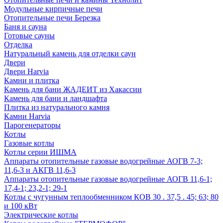
Модульные кирпичные печи
Отопительные печи Березка
Баня и сауна
Готовые сауны
Отделка
Натуральный камень для отделки саун
Двери
Двери Harvia
Камни и плитка
Камень для бани ЖАДЕИТ из Хакассии
Камень для бани и ландшафта
Плитка из натурального камня
Камни Harvia
Парогенераторы
Котлы
Газовые котлы
Котлы серии ИШМА
Аппараты отопительные газовые водогрейные АОГВ 7-3;
11,6-3 и АКГВ 11,6-3
Аппараты отопительные газовые водогрейные АОГВ 11,6-1;
17,4-1; 23,2-1; 29-1
Котлы с чугунным теплообменником КОВ 30 . 37,5 . 45; 63; 80
и 100 кВт
Электрические котлы