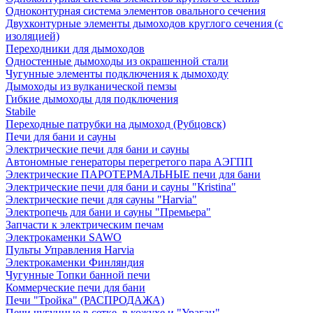
Одноконтурная система элементов овального сечения
Двухконтурные элементы дымоходов круглого сечения (с
изоляцией)
Переходники для дымоходов
Одностенные дымоходы из окрашенной стали
Чугунные элементы подключения к дымоходу
Дымоходы из вулканической пемзы
Гибкие дымоходы для подключения
Stabile
Переходные патрубки на дымоход (Рубцовск)
Печи для бани и сауны
Электрические печи для бани и сауны
Автономные генераторы перегретого пара АЭГПП
Электрические ПАРОТЕРМАЛЬНЫЕ печи для бани
Электрические печи для бани и сауны "Кristina"
Электрические печи для сауны "Harvia"
Электропечь для бани и сауны "Премьера"
Запчасти к электрическим печам
Электрокаменки SAWO
Пульты Управления Harvia
Электрокаменки Финляндия
Чугунные Топки банной печи
Коммерческие печи для бани
Печи "Тройка" (РАСПРОДАЖА)
Печи чугунные в сетке, в кожухе и "Ураган"