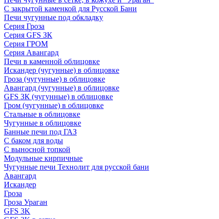
С закрытой каменкой для Русской Бани
Печи чугунные под обкладку
Серия Гроза
Серия GFS ЗК
Серия ГРОМ
Серия Авангард
Печи в каменной облицовке
Искандер (чугунные) в облицовке
Гроза (чугунные) в облицовке
Авангард (чугунные) в облицовке
GFS ЗК (чугунные) в облицовке
Гром (чугунные) в облицовке
Стальные в облицовке
Чугунные в облицовке
Банные печи под ГАЗ
С баком для воды
С выносной топкой
Модульные кирпичные
Чугунные печи Технолит для русской бани
Авангард
Искандер
Гроза
Гроза Ураган
GFS 3K