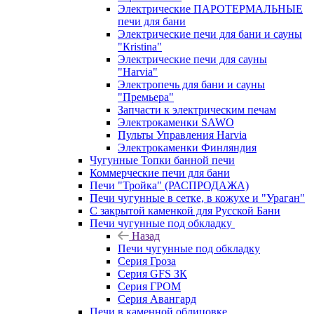
Электрические ПАРОТЕРМАЛЬНЫЕ
печи для бани
Электрические печи для бани и сауны
"Кristina"
Электрические печи для сауны
"Harvia"
Электропечь для бани и сауны
"Премьера"
Запчасти к электрическим печам
Электрокаменки SAWO
Пульты Управления Harvia
Электрокаменки Финляндия
Чугунные Топки банной печи
Коммерческие печи для бани
Печи "Тройка" (РАСПРОДАЖА)
Печи чугунные в сетке, в кожухе и "Ураган"
С закрытой каменкой для Русской Бани
Печи чугунные под обкладку
Назад
Печи чугунные под обкладку
Серия Гроза
Серия GFS ЗК
Серия ГРОМ
Серия Авангард
Печи в каменной облицовке