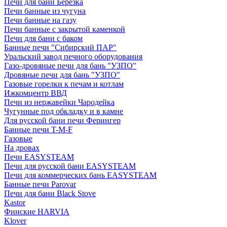
Печи для бани Березка
Печи банные из чугуна
Печи банные на газу
Печи банные с закрытой каменкой
Печи для бани с баком
Банные печи "Сибирский ПАР"
Уральский завод печного оборудования
Газо-дровяные печи для бань "УЗПО"
Дровяные печи для бань "УЗПО"
Газовые горелки к печам и котлам
Ижкомцентр ВВД
Печи из нержавейки Чародейка
Чугунные под обкладку и в камне
Для русской бани печи Ферингер
Банные печи T-M-F
Газовые
На дровах
Печи EASYSTEAM
Печи для русской бани EASYSTEAM
Печи для коммерческих бань EASYSTEAM
Банные печи Parovar
Печи для бани Black Stove
Kastor
Финские HARVIA
Klover