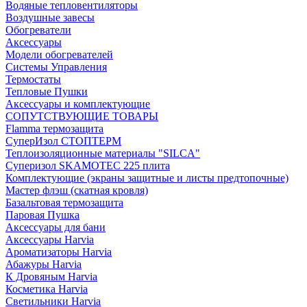
Водяные тепловентиляторы
Воздушные завесы
Обогреватели
Аксессуары
Модели обогревателей
Системы Управления
Термостаты
Тепловые Пушки
Аксессуары и комплектующие
СОПУТСТВУЮЩИЕ ТОВАРЫ
Flamma термозащита
СуперИзол СТОПТЕРМ
Теплоизоляционные материалы "SILCA"
Суперизол SKAMOTEC 225 плита
Комплектующие (экраны защитные и листы предтопочные)
Мастер флэш (скатная кровля)
Базальтовая термозащита
Паровая Пушка
Аксессуары для бани
Аксессуары Harvia
Ароматизаторы Harvia
Абажуры Harvia
К Дровяным Harvia
Косметика Harvia
Светильники Harvia