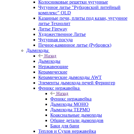
Колосниковые решетки чугунные
Чугунное литье "Рубцовский литейный
комплекс" OLD
Казанные печи, плиты под казан, чугунное
литье Технолит
Литье Fireway
Художественное Литье
Чугунная посуда
Печное-каминное литье (Рубцовск)
Дымоходы
Назад
Дымоходы
Нержавеющие
Керамические
Керамические дымоходы AWT
Элементы дымохода печей Ферингер
Феникс нержавейка
Назад
Феникс нержавейка
Дымоходы МОНО
Дымоходы ТЕРМО
Коаксиальные дымоходы
Общие детали дымоходов
Баки для бани
Теплов и Сухов нержавейка