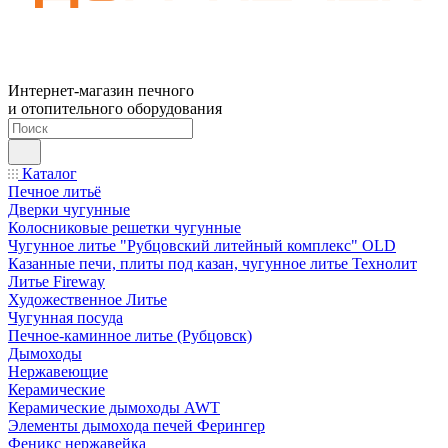
Интернет-магазин печного
и отопительного оборудования
Каталог
Печное литьё
Дверки чугунные
Колосниковые решетки чугунные
Чугунное литье "Рубцовский литейный комплекс" OLD
Казанные печи, плиты под казан, чугунное литье Технолит
Литье Fireway
Художественное Литье
Чугунная посуда
Печное-каминное литье (Рубцовск)
Дымоходы
Нержавеющие
Керамические
Керамические дымоходы AWT
Элементы дымохода печей Ферингер
Феникс нержавейка