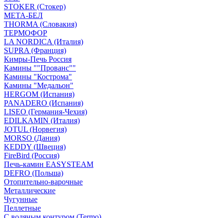
STOKER (Стокер)
МЕТА-БЕЛ
THORMA (Словакия)
ТЕРМОФОР
LA NORDICA (Италия)
SUPRA (Франция)
Кимры-Печь Россия
Камины ""Прованс""
Камины "Кострома"
Камины "Медальон"
HERGOM (Испания)
PANADERO (Испания)
LISEO (Германия-Чехия)
EDILKAMIN (Италия)
JOTUL (Норвегия)
MORSO (Дания)
KEDDY (Швеция)
FireBird (Россия)
Печь-камин EASYSTEAM
DEFRO (Польша)
Отопительно-варочные
Металлические
Чугунные
Пеллетные
С водяным контуром (Termo)