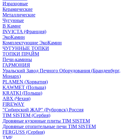
Изразцовые
Керамические
Металлические
Чугунные
В Камне
INVICTA (Франция)
ЭкоКамин
Комплектующие ЭкоКамин
ЧУГУННЫЕ ТОПКИ
ТОПКИ ПРАЙМ
Печи-камины
ГАРМОНИЯ
Уральский Завод Печного Оборудования (Бранденбург,
Монарх)
PLAMEN (Хорватия)
KAWMET (Польша)
KRATKI (Польша)
ABX (Чехия)
FIREWAY
"Сибирский ЖАР" (Рубцовск) Россия
TIM SISTEM (Сербия)
Дровяные кухонные плиты TIM SISTEM
Дровяные отопительные печи TIM SISTEM
FERGUSS (Сербия)
TMF