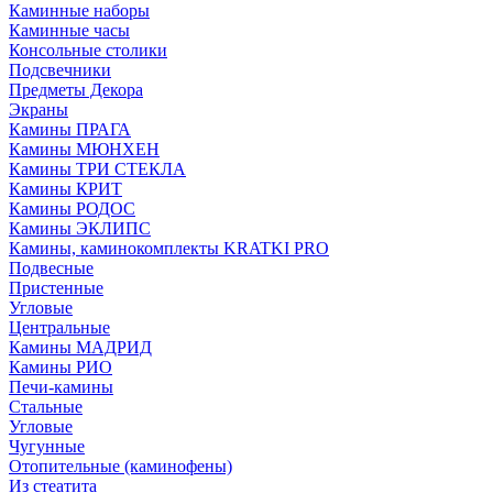
Каминные наборы
Каминные часы
Консольные столики
Подсвечники
Предметы Декора
Экраны
Камины ПРАГА
Камины МЮНХЕН
Камины ТРИ СТЕКЛА
Камины КРИТ
Камины РОДОС
Камины ЭКЛИПС
Камины, каминокомплекты KRATKI PRO
Подвесные
Пристенные
Угловые
Центральные
Камины МАДРИД
Камины РИО
Печи-камины
Стальные
Угловые
Чугунные
Отопительные (каминофены)
Из стеатита