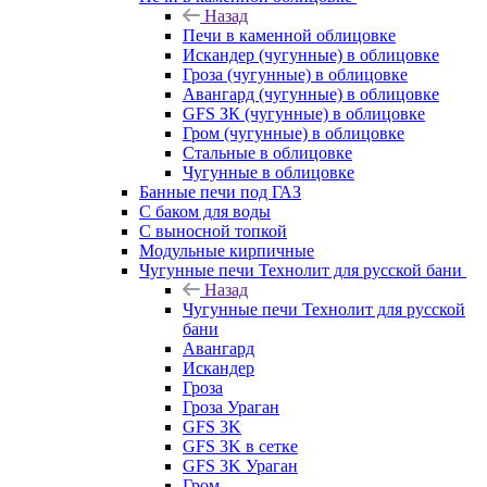
Назад
Печи в каменной облицовке
Искандер (чугунные) в облицовке
Гроза (чугунные) в облицовке
Авангард (чугунные) в облицовке
GFS ЗК (чугунные) в облицовке
Гром (чугунные) в облицовке
Стальные в облицовке
Чугунные в облицовке
Банные печи под ГАЗ
С баком для воды
С выносной топкой
Модульные кирпичные
Чугунные печи Технолит для русской бани
Назад
Чугунные печи Технолит для русской
бани
Авангард
Искандер
Гроза
Гроза Ураган
GFS 3K
GFS 3K в сетке
GFS 3K Ураган
Гром