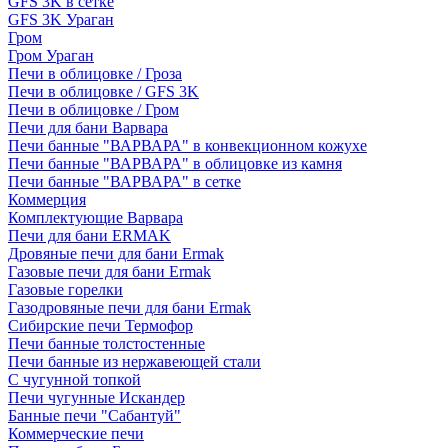
GFS 3K в сетке
GFS 3K Ураган
Гром
Гром Ураган
Печи в облицовке / Гроза
Печи в облицовке / GFS 3K
Печи в облицовке / Гром
Печи для бани Варвара
Печи банные "ВАРВАРА" в конвекционном кожухе
Печи банные "ВАРВАРА" в облицовке из камня
Печи банные "ВАРВАРА" в сетке
Коммерция
Комплектующие Варвара
Печи для бани ERMAK
Дровяные печи для бани Ermak
Газовые печи для бани Ermak
Газовые горелки
Газодровяные печи для бани Ermak
Сибирские печи Термофор
Печи банные толстостенные
Печи банные из нержавеющей стали
С чугунной топкой
Печи чугунные Искандер
Банные печи "Сабантуй"
Коммерческие печи