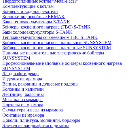
Твердотопливные котлы "Metal-FacH"
Комплектующие к котлам
Бойлеры и водонагреватели
Колонки водогрейные ERMAK
Баки теплоаккумуляторы S-TANK
Бойлеры косвенного нагрева (ГВС) S-TANK
Баки холодоаккумуляторы S-TANK
Теплоаккумуляторы со змеевиком ГВС S-TANK
Бойлеры косвенного нагрева напольные SUNSYSTEM
Бойлеры косвенного нагрева настенные SUNSYSTEM
Напольные накопительные электрические бойлеры
SUNSYSTEM
Профессиональные напольные бойлеры косвенного нагрева
SUNSYSTEM
Ландшафт и декор
Изделия из мрамора
Ванны, раковины и душевые поддоны
Колонны и капители
Лестницы, балясины
Мозаика из мрамора
Порталы из мрамора
Скульптура и вазы из мрамора
Фонтаны из мрамора
Цоколи, плинтуса, молдинги, бордюры
Элементы ландшафтного дизайна