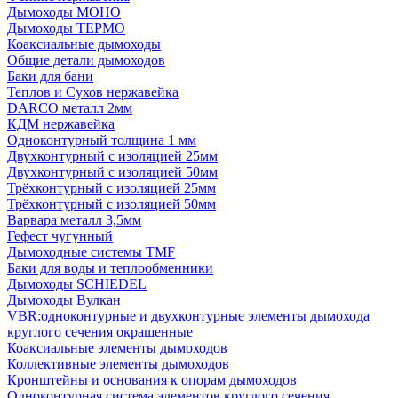
Дымоходы МОНО
Дымоходы ТЕРМО
Коаксиальные дымоходы
Общие детали дымоходов
Баки для бани
Теплов и Сухов нержавейка
DARCO металл 2мм
КДМ нержавейка
Одноконтурный толщина 1 мм
Двухконтурный с изоляцией 25мм
Двухконтурный с изоляцией 50мм
Трёхконтурный с изоляцией 25мм
Трёхконтурный с изоляцией 50мм
Варвара металл 3,5мм
Гефест чугунный
Дымоходные системы TMF
Баки для воды и теплообменники
Дымоходы SCHIEDEL
Дымоходы Вулкан
VBR:одноконтурные и двухконтурные элементы дымохода
круглого сечения окрашенные
Коаксиальные элементы дымоходов
Коллективные элементы дымоходов
Кронштейны и основания к опорам дымоходов
Одноконтурная система элементов круглого сечения