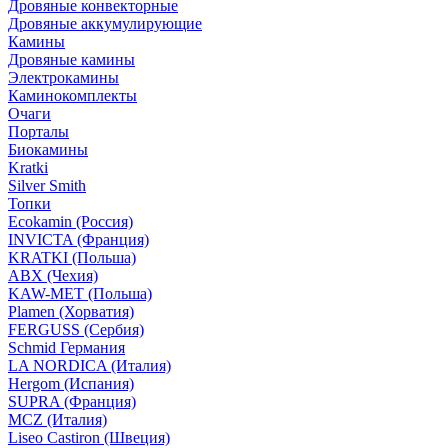
Дровяные конвекторные
Дровяные аккумулирующие
Камины
Дровяные камины
Электрокамины
Каминокомплекты
Очаги
Порталы
Биокамины
Kratki
Silver Smith
Топки
Ecokamin (Россия)
INVICTA (Франция)
KRATKI (Польша)
ABX (Чехия)
KAW-MET (Польша)
Plamen (Хорватия)
FERGUSS (Сербия)
Schmid Германия
LA NORDICA (Италия)
Hergom (Испания)
SUPRA (Франция)
MCZ (Италия)
Liseo Castiron (Швеция)