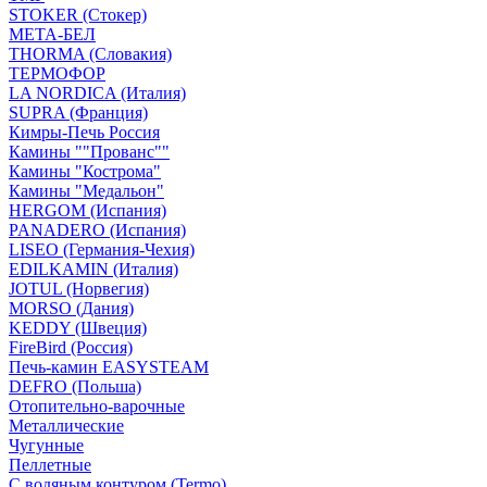
STOKER (Стокер)
МЕТА-БЕЛ
THORMA (Словакия)
ТЕРМОФОР
LA NORDICA (Италия)
SUPRA (Франция)
Кимры-Печь Россия
Камины ""Прованс""
Камины "Кострома"
Камины "Медальон"
HERGOM (Испания)
PANADERO (Испания)
LISEO (Германия-Чехия)
EDILKAMIN (Италия)
JOTUL (Норвегия)
MORSO (Дания)
KEDDY (Швеция)
FireBird (Россия)
Печь-камин EASYSTEAM
DEFRO (Польша)
Отопительно-варочные
Металлические
Чугунные
Пеллетные
С водяным контуром (Termo)