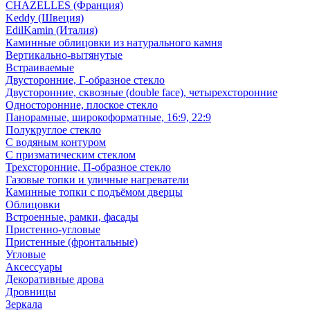
CHAZELLES (Франция)
Keddy (Швеция)
EdilKamin (Италия)
Каминные облицовки из натурального камня
Вертикально-вытянутые
Встраиваемые
Двусторонние, Г-образное стекло
Двусторонние, сквозные (double face), четырехсторонние
Односторонние, плоское стекло
Панорамные, широкоформатные, 16:9, 22:9
Полукруглое стекло
С водяным контуром
С призматическим стеклом
Трехсторонние, П-образное стекло
Газовые топки и уличные нагреватели
Каминные топки с подъёмом дверцы
Облицовки
Встроенные, рамки, фасады
Пристенно-угловые
Пристенные (фронтальные)
Угловые
Аксессуары
Декоративные дрова
Дровницы
Зеркала