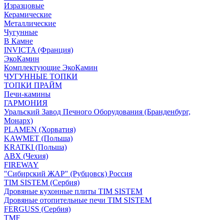
Изразцовые
Керамические
Металлические
Чугунные
В Камне
INVICTA (Франция)
ЭкоКамин
Комплектующие ЭкоКамин
ЧУГУННЫЕ ТОПКИ
ТОПКИ ПРАЙМ
Печи-камины
ГАРМОНИЯ
Уральский Завод Печного Оборудования (Бранденбург,
Монарх)
PLAMEN (Хорватия)
KAWMET (Польша)
KRATKI (Польша)
ABX (Чехия)
FIREWAY
"Сибирский ЖАР" (Рубцовск) Россия
TIM SISTEM (Сербия)
Дровяные кухонные плиты TIM SISTEM
Дровяные отопительные печи TIM SISTEM
FERGUSS (Сербия)
TMF