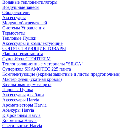
Водяные тепловентиляторы
Воздушные завесы
Обогреватели
Аксессуары
Модели обогревателей
Системы Управления
Термостаты
Тепловые Пушки
Аксессуары и комплектующие
СОПУТСТВУЮЩИЕ ТОВАРЫ
Flamma термозащита
СуперИзол СТОПТЕРМ
Теплоизоляционные материалы "SILCA"
Суперизол SKAMOTEC 225 плита
Комплектующие (экраны защитные и листы предтопочные)
Мастер флэш (скатная кровля)
Базальтовая термозащита
Паровая Пушка
Аксессуары для бани
Аксессуары Harvia
Ароматизаторы Harvia
Абажуры Harvia
К Дровяным Harvia
Косметика Harvia
Светильники Harvia