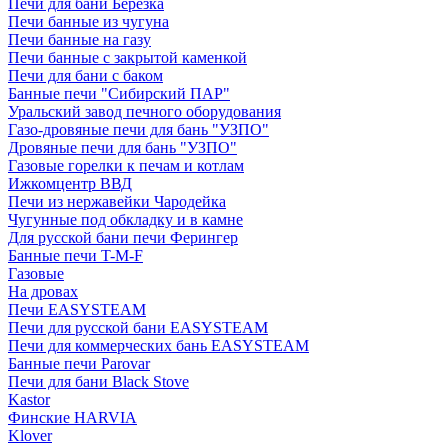
Печи для бани Березка
Печи банные из чугуна
Печи банные на газу
Печи банные с закрытой каменкой
Печи для бани с баком
Банные печи "Сибирский ПАР"
Уральский завод печного оборудования
Газо-дровяные печи для бань "УЗПО"
Дровяные печи для бань "УЗПО"
Газовые горелки к печам и котлам
Ижкомцентр ВВД
Печи из нержавейки Чародейка
Чугунные под обкладку и в камне
Для русской бани печи Ферингер
Банные печи T-M-F
Газовые
На дровах
Печи EASYSTEAM
Печи для русской бани EASYSTEAM
Печи для коммерческих бань EASYSTEAM
Банные печи Parovar
Печи для бани Black Stove
Kastor
Финские HARVIA
Klover