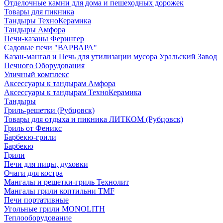
Отделочные камни для дома и пешеходных дорожек
Товары для пикника
Тандыры ТехноКерамика
Тандыры Амфора
Печи-казаны Ферингер
Садовые печи "ВАРВАРА"
Казан-мангал и Печь для утилизации мусора Уральский Завод
Печного Оборудования
Уличный комплекс
Аксессуары к тандырам Амфора
Аксессуары к тандырам ТехноКерамика
Тандыры
Гриль-решетки (Рубцовск)
Товары для отдыха и пикника ЛИТКОМ (Рубцовск)
Гриль от Феникс
Барбекю-грили
Барбекю
Грили
Печи для пицы, духовки
Очаги для костра
Мангалы и решетки-гриль Технолит
Мангалы грили коптильни TMF
Печи портативные
Угольные грили MONOLITH
Теплооборудование