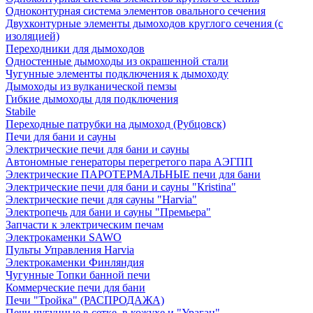
Одноконтурная система элементов овального сечения
Двухконтурные элементы дымоходов круглого сечения (с
изоляцией)
Переходники для дымоходов
Одностенные дымоходы из окрашенной стали
Чугунные элементы подключения к дымоходу
Дымоходы из вулканической пемзы
Гибкие дымоходы для подключения
Stabile
Переходные патрубки на дымоход (Рубцовск)
Печи для бани и сауны
Электрические печи для бани и сауны
Автономные генераторы перегретого пара АЭГПП
Электрические ПАРОТЕРМАЛЬНЫЕ печи для бани
Электрические печи для бани и сауны "Кristina"
Электрические печи для сауны "Harvia"
Электропечь для бани и сауны "Премьера"
Запчасти к электрическим печам
Электрокаменки SAWO
Пульты Управления Harvia
Электрокаменки Финляндия
Чугунные Топки банной печи
Коммерческие печи для бани
Печи "Тройка" (РАСПРОДАЖА)
Печи чугунные в сетке, в кожухе и "Ураган"