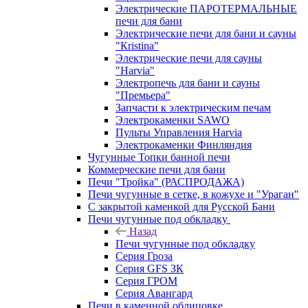
Электрические ПАРОТЕРМАЛЬНЫЕ
печи для бани
Электрические печи для бани и сауны
"Кristina"
Электрические печи для сауны
"Harvia"
Электропечь для бани и сауны
"Премьера"
Запчасти к электрическим печам
Электрокаменки SAWO
Пульты Управления Harvia
Электрокаменки Финляндия
Чугунные Топки банной печи
Коммерческие печи для бани
Печи "Тройка" (РАСПРОДАЖА)
Печи чугунные в сетке, в кожухе и "Ураган"
С закрытой каменкой для Русской Бани
Печи чугунные под обкладку
Назад
Печи чугунные под обкладку
Серия Гроза
Серия GFS ЗК
Серия ГРОМ
Серия Авангард
Печи в каменной облицовке