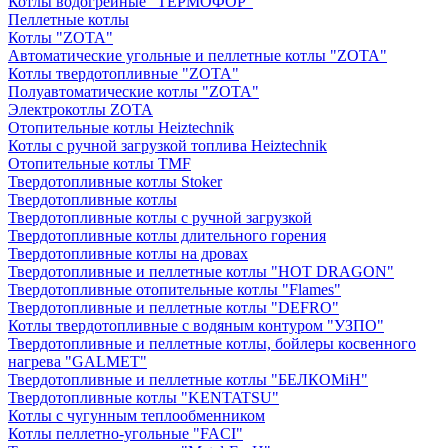
Котлы водогрейные "ТЕРМОФОР"
Пеллетные котлы
Котлы "ZOTA"
Автоматические угольные и пеллетные котлы "ZOTA"
Котлы твердотопливные "ZOTA"
Полуавтоматические котлы "ZOTA"
Электрокотлы ZOTA
Отопительные котлы Heiztechnik
Котлы с ручной загрузкой топлива Heiztechnik
Отопительные котлы TMF
Твердотопливные котлы Stoker
Твердотопливные котлы
Твердотопливные котлы с ручной загрузкой
Твердотопливные котлы длительного горения
Твердотопливные котлы на дровах
Твердотопливные и пеллетные котлы "HOT DRAGON"
Твердотопливные отопительные котлы "Flames"
Твердотопливные и пеллетные котлы "DEFRO"
Котлы твердотопливные с водяным контуром "УЗПО"
Твердотопливные и пеллетные котлы, бойлеры косвенного
нагрева "GALMET"
Твердотопливные и пеллетные котлы "БЕЛКОМiН"
Твердотопливные котлы "KENTATSU"
Котлы с чугунным теплообменником
Котлы пеллетно-угольные "FACI"