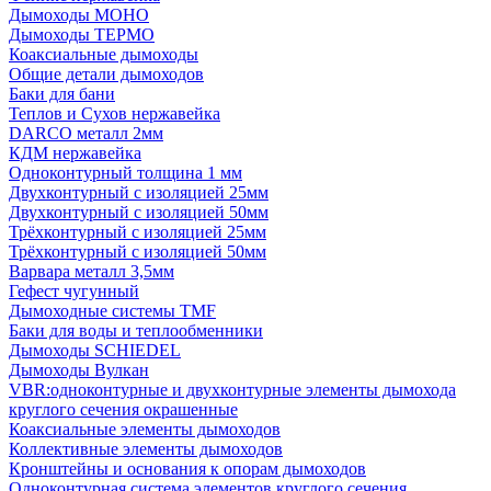
Дымоходы МОНО
Дымоходы ТЕРМО
Коаксиальные дымоходы
Общие детали дымоходов
Баки для бани
Теплов и Сухов нержавейка
DARCO металл 2мм
КДМ нержавейка
Одноконтурный толщина 1 мм
Двухконтурный с изоляцией 25мм
Двухконтурный с изоляцией 50мм
Трёхконтурный с изоляцией 25мм
Трёхконтурный с изоляцией 50мм
Варвара металл 3,5мм
Гефест чугунный
Дымоходные системы TMF
Баки для воды и теплообменники
Дымоходы SCHIEDEL
Дымоходы Вулкан
VBR:одноконтурные и двухконтурные элементы дымохода
круглого сечения окрашенные
Коаксиальные элементы дымоходов
Коллективные элементы дымоходов
Кронштейны и основания к опорам дымоходов
Одноконтурная система элементов круглого сечения