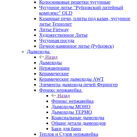
Колосниковые решетки чугунные
Чугунное литье "Рубцовский литейный
комплекс" OLD
Казанные печи, плиты под казан, чугунное
литье Технолит
Литье Fireway
Художественное Литье
Чугунная посуда
Печное-каминное литье (Рубцовск)
Дымоходы
Назад
Дымоходы
Нержавеющие
Керамические
Керамические дымоходы AWT
Элементы дымохода печей Ферингер
Феникс нержавейка
Назад
Феникс нержавейка
Дымоходы МОНО
Дымоходы ТЕРМО
Коаксиальные дымоходы
Общие детали дымоходов
Баки для бани
Теплов и Сухов нержавейка