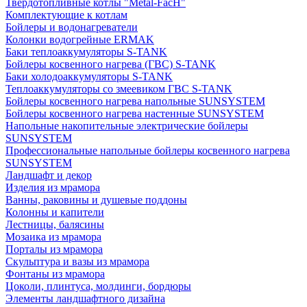
Твердотопливные котлы "Metal-FacH"
Комплектующие к котлам
Бойлеры и водонагреватели
Колонки водогрейные ERMAK
Баки теплоаккумуляторы S-TANK
Бойлеры косвенного нагрева (ГВС) S-TANK
Баки холодоаккумуляторы S-TANK
Теплоаккумуляторы со змеевиком ГВС S-TANK
Бойлеры косвенного нагрева напольные SUNSYSTEM
Бойлеры косвенного нагрева настенные SUNSYSTEM
Напольные накопительные электрические бойлеры
SUNSYSTEM
Профессиональные напольные бойлеры косвенного нагрева
SUNSYSTEM
Ландшафт и декор
Изделия из мрамора
Ванны, раковины и душевые поддоны
Колонны и капители
Лестницы, балясины
Мозаика из мрамора
Порталы из мрамора
Скульптура и вазы из мрамора
Фонтаны из мрамора
Цоколи, плинтуса, молдинги, бордюры
Элементы ландшафтного дизайна