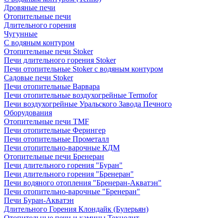
Дровяные печи
Отопительные печи
Длительного горения
Чугунные
C водяным контуром
Отопительные печи Stoker
Печи длительного горения Stoker
Печи отопительные Stoker с водяным контуром
Садовые печи Stoker
Печи отопительные Варвара
Печи отопительные воздухогрейные Termofor
Печи воздухогрейные Уральского Завода Печного
Оборудования
Отопительные печи TMF
Печи отопительные Ферингер
Печи отопительные Прометалл
Печи отопительно-варочные КДМ
Отопительные печи Бренеран
Печи длительного горения "Буран"
Печи длительного горения "Бренеран"
Печи водяного отопления "Бренеран-Акватэн"
Печи отопительно-варочные "Бренеран"
Печи Буран-Акватэн
Длительного Горения Клондайк (Булерьян)
Отопительные печи и камины Технолит