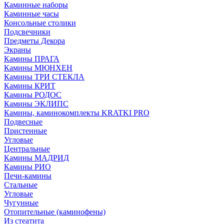
Каминные наборы
Каминные часы
Консольные столики
Подсвечники
Предметы Декора
Экраны
Камины ПРАГА
Камины МЮНХЕН
Камины ТРИ СТЕКЛА
Камины КРИТ
Камины РОДОС
Камины ЭКЛИПС
Камины, каминокомплекты KRATKI PRO
Подвесные
Пристенные
Угловые
Центральные
Камины МАДРИД
Камины РИО
Печи-камины
Стальные
Угловые
Чугунные
Отопительные (каминофены)
Из стеатита