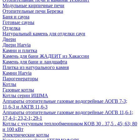
Модульные кирпичные печи
Отопительные печи Березка
Баня и сауна
Готовые сауны
Отделка
Натуральный камень для отделки саун
Двери
Двери Harvia
Камни и плитка
Камень для бани ЖАДЕИТ из Хакассии
Камень для бани и ландшафта
Плитка из натурального камня
Камни Harvia
Парогенераторы
Котлы
Газовые котлы
Котлы серии ИШМА
Аппараты отопительные газовые водогрейные АОГВ 7-3;
11,6-3 и АКГВ 11,6-3
Аппараты отопительные газовые водогрейные АОГВ 11,6-1;
17,4-1; 23,2-1; 29-1
Котлы с чугунным теплообменником КОВ 30 . 37,5 . 45; 63; 80
и 100 кВт
Электрические котлы