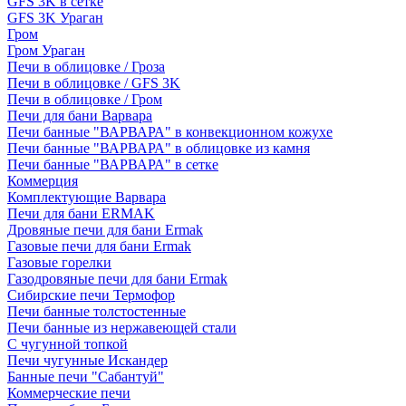
GFS 3K в сетке
GFS 3K Ураган
Гром
Гром Ураган
Печи в облицовке / Гроза
Печи в облицовке / GFS 3K
Печи в облицовке / Гром
Печи для бани Варвара
Печи банные "ВАРВАРА" в конвекционном кожухе
Печи банные "ВАРВАРА" в облицовке из камня
Печи банные "ВАРВАРА" в сетке
Коммерция
Комплектующие Варвара
Печи для бани ERMAK
Дровяные печи для бани Ermak
Газовые печи для бани Ermak
Газовые горелки
Газодровяные печи для бани Ermak
Сибирские печи Термофор
Печи банные толстостенные
Печи банные из нержавеющей стали
С чугунной топкой
Печи чугунные Искандер
Банные печи "Сабантуй"
Коммерческие печи