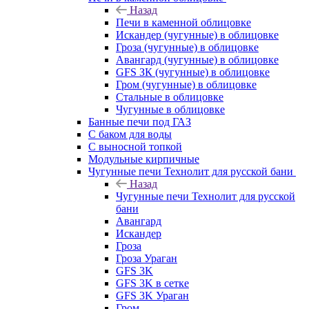
Назад
Печи в каменной облицовке
Искандер (чугунные) в облицовке
Гроза (чугунные) в облицовке
Авангард (чугунные) в облицовке
GFS ЗК (чугунные) в облицовке
Гром (чугунные) в облицовке
Стальные в облицовке
Чугунные в облицовке
Банные печи под ГАЗ
С баком для воды
С выносной топкой
Модульные кирпичные
Чугунные печи Технолит для русской бани
Назад
Чугунные печи Технолит для русской
бани
Авангард
Искандер
Гроза
Гроза Ураган
GFS 3K
GFS 3K в сетке
GFS 3K Ураган
Гром