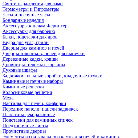
Свет и ограждения для ламп
Термометры и Гигрометры
Часы и песочные часы
Бондарные изделия
Аксессуары к печам Ферингер
Аксессуары для барбекю
Быки, подставки для дров
Ведра для угля, грили
Дверцы для каминов и печей
Дверцы зольников, печей для выпечки
Деревянные кадки, ковши
Дровницы, тележки, корзины
Духовые шкафы
Задвижки, зольные коробки, кладочные втулки
Каминные и печные наборы
Каминные решетки
Колосниковые решетки
Меха
Настилы для печей, конфорки
Передние панели, панели задвижек
Пластины декоративные
Подставки для каминных спичек
Предтопочные листы
Прочистные дверцы
Элементы из натурального камня для печей и каминов