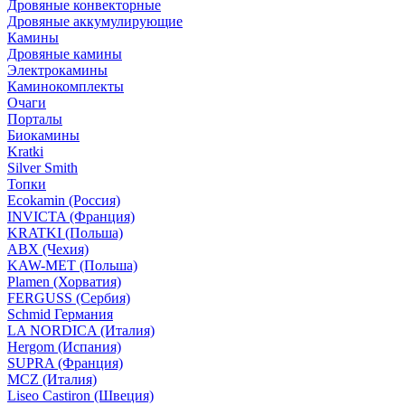
Дровяные конвекторные
Дровяные аккумулирующие
Камины
Дровяные камины
Электрокамины
Каминокомплекты
Очаги
Порталы
Биокамины
Kratki
Silver Smith
Топки
Ecokamin (Россия)
INVICTA (Франция)
KRATKI (Польша)
ABX (Чехия)
KAW-MET (Польша)
Plamen (Хорватия)
FERGUSS (Сербия)
Schmid Германия
LA NORDICA (Италия)
Hergom (Испания)
SUPRA (Франция)
MCZ (Италия)
Liseo Castiron (Швеция)