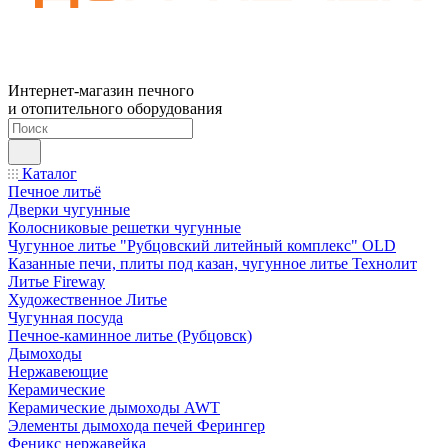
Интернет-магазин печного
и отопительного оборудования
Каталог
Печное литьё
Дверки чугунные
Колосниковые решетки чугунные
Чугунное литье "Рубцовский литейный комплекс" OLD
Казанные печи, плиты под казан, чугунное литье Технолит
Литье Fireway
Художественное Литье
Чугунная посуда
Печное-каминное литье (Рубцовск)
Дымоходы
Нержавеющие
Керамические
Керамические дымоходы AWT
Элементы дымохода печей Ферингер
Феникс нержавейка