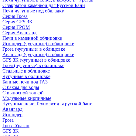
С закрытой каменкой для Русской Бани
Печи чугунные под обкладку
Серия Гроза
Серия GFS ЗК
Серия ГРОМ
Серия Авангард
Печи в каменной облицовке
Искандер (чугунные) в облицовке
Гроза (чугунные) в облицовке
Авангард (чугунные) в облицовке
GFS ЗК (чугунные) в облицовке
Гром (чугунные) в облицовке
Стальные в облицовке
Чугунные в облицовке
Банные печи под ГАЗ
С баком для воды
С выносной топкой
Модульные кирпичные
Чугунные печи Технолит для русской бани
Авангард
Искандер
Гроза
Гроза Ураган
GFS 3K