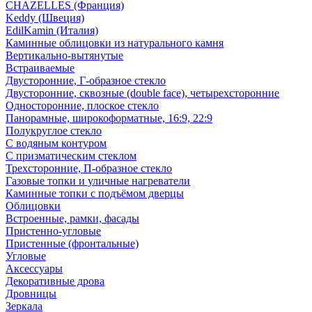
CHAZELLES (Франция)
Keddy (Швеция)
EdilKamin (Италия)
Каминные облицовки из натурального камня
Вертикально-вытянутые
Встраиваемые
Двусторонние, Г-образное стекло
Двусторонние, сквозные (double face), четырехсторонние
Односторонние, плоское стекло
Панорамные, широкоформатные, 16:9, 22:9
Полукруглое стекло
С водяным контуром
С призматическим стеклом
Трехсторонние, П-образное стекло
Газовые топки и уличные нагреватели
Каминные топки с подъёмом дверцы
Облицовки
Встроенные, рамки, фасады
Пристенно-угловые
Пристенные (фронтальные)
Угловые
Аксессуары
Декоративные дрова
Дровницы
Зеркала