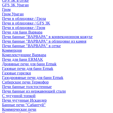
GFS 3K в сетке
GFS 3K Ураган
Гром
Гром Ураган
Печи в облицовке / Гроза
Печи в облицовке / GFS 3K
Печи в облицовке / Гром
Печи для бани Варвара
Печи банные "ВАРВАРА" в конвекционном кожухе
Печи банные "ВАРВАРА" в облицовке из камня
Печи банные "ВАРВАРА" в сетке
Коммерция
Комплектующие Варвара
Печи для бани ERMAK
Дровяные печи для бани Ermak
Газовые печи для бани Ermak
Газовые горелки
Газодровяные печи для бани Ermak
Сибирские печи Термофор
Печи банные толстостенные
Печи банные из нержавеющей стали
С чугунной топкой
Печи чугунные Искандер
Банные печи "Сабантуй"
Коммерческие печи