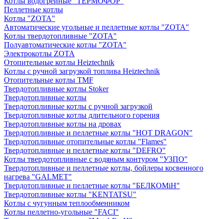
Котлы водогрейные "ТЕРМОФОР"
Пеллетные котлы
Котлы "ZOTA"
Автоматические угольные и пеллетные котлы "ZOTA"
Котлы твердотопливные "ZOTA"
Полуавтоматические котлы "ZOTA"
Электрокотлы ZOTA
Отопительные котлы Heiztechnik
Котлы с ручной загрузкой топлива Heiztechnik
Отопительные котлы TMF
Твердотопливные котлы Stoker
Твердотопливные котлы
Твердотопливные котлы с ручной загрузкой
Твердотопливные котлы длительного горения
Твердотопливные котлы на дровах
Твердотопливные и пеллетные котлы "HOT DRAGON"
Твердотопливные отопительные котлы "Flames"
Твердотопливные и пеллетные котлы "DEFRO"
Котлы твердотопливные с водяным контуром "УЗПО"
Твердотопливные и пеллетные котлы, бойлеры косвенного
нагрева "GALMET"
Твердотопливные и пеллетные котлы "БЕЛКОМiН"
Твердотопливные котлы "KENTATSU"
Котлы с чугунным теплообменником
Котлы пеллетно-угольные "FACI"