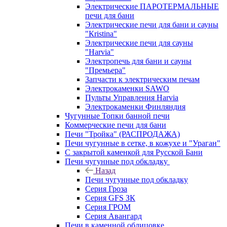
Электрические ПАРОТЕРМАЛЬНЫЕ
печи для бани
Электрические печи для бани и сауны
"Кristina"
Электрические печи для сауны
"Harvia"
Электропечь для бани и сауны
"Премьера"
Запчасти к электрическим печам
Электрокаменки SAWO
Пульты Управления Harvia
Электрокаменки Финляндия
Чугунные Топки банной печи
Коммерческие печи для бани
Печи "Тройка" (РАСПРОДАЖА)
Печи чугунные в сетке, в кожухе и "Ураган"
С закрытой каменкой для Русской Бани
Печи чугунные под обкладку
Назад
Печи чугунные под обкладку
Серия Гроза
Серия GFS ЗК
Серия ГРОМ
Серия Авангард
Печи в каменной облицовке