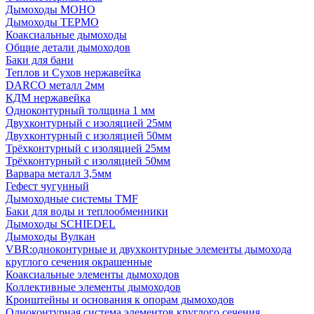
Дымоходы МОНО
Дымоходы ТЕРМО
Коаксиальные дымоходы
Общие детали дымоходов
Баки для бани
Теплов и Сухов нержавейка
DARCO металл 2мм
КДМ нержавейка
Одноконтурный толщина 1 мм
Двухконтурный с изоляцией 25мм
Двухконтурный с изоляцией 50мм
Трёхконтурный с изоляцией 25мм
Трёхконтурный с изоляцией 50мм
Варвара металл 3,5мм
Гефест чугунный
Дымоходные системы TMF
Баки для воды и теплообменники
Дымоходы SCHIEDEL
Дымоходы Вулкан
VBR:одноконтурные и двухконтурные элементы дымохода
круглого сечения окрашенные
Коаксиальные элементы дымоходов
Коллективные элементы дымоходов
Кронштейны и основания к опорам дымоходов
Одноконтурная система элементов круглого сечения