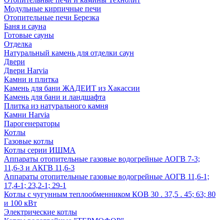
Модульные кирпичные печи
Отопительные печи Березка
Баня и сауна
Готовые сауны
Отделка
Натуральный камень для отделки саун
Двери
Двери Harvia
Камни и плитка
Камень для бани ЖАДЕИТ из Хакассии
Камень для бани и ландшафта
Плитка из натурального камня
Камни Harvia
Парогенераторы
Котлы
Газовые котлы
Котлы серии ИШМА
Аппараты отопительные газовые водогрейные АОГВ 7-3;
11,6-3 и АКГВ 11,6-3
Аппараты отопительные газовые водогрейные АОГВ 11,6-1;
17,4-1; 23,2-1; 29-1
Котлы с чугунным теплообменником КОВ 30 . 37,5 . 45; 63; 80
и 100 кВт
Электрические котлы