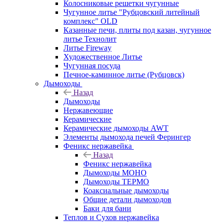
Колосниковые решетки чугунные
Чугунное литье "Рубцовский литейный
комплекс" OLD
Казанные печи, плиты под казан, чугунное
литье Технолит
Литье Fireway
Художественное Литье
Чугунная посуда
Печное-каминное литье (Рубцовск)
Дымоходы
Назад
Дымоходы
Нержавеющие
Керамические
Керамические дымоходы AWT
Элементы дымохода печей Ферингер
Феникс нержавейка
Назад
Феникс нержавейка
Дымоходы МОНО
Дымоходы ТЕРМО
Коаксиальные дымоходы
Общие детали дымоходов
Баки для бани
Теплов и Сухов нержавейка