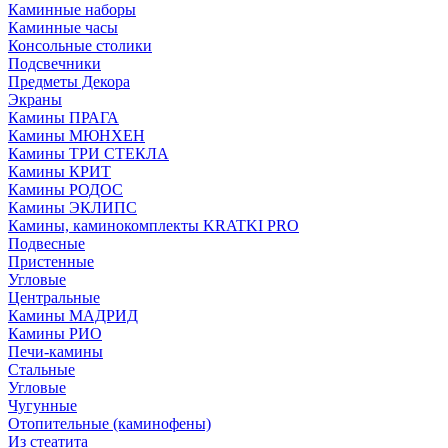
Каминные наборы
Каминные часы
Консольные столики
Подсвечники
Предметы Декора
Экраны
Камины ПРАГА
Камины МЮНХЕН
Камины ТРИ СТЕКЛА
Камины КРИТ
Камины РОДОС
Камины ЭКЛИПС
Камины, каминокомплекты KRATKI PRO
Подвесные
Пристенные
Угловые
Центральные
Камины МАДРИД
Камины РИО
Печи-камины
Стальные
Угловые
Чугунные
Отопительные (каминофены)
Из стеатита