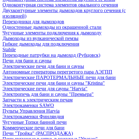
Одноконтурная система элементов овального сечения
Двухконтурные элементы дымоходов круглого сечения (с
изоляцией)
Переходники для дымоходов
Одностенные дымоходы из окрашенной стали
Чугунные элементы подключения к дымоходу
Дымоходы из вулканической пемзы
Гибкие дымоходы для подключения
Stabile
Переходные патрубки на дымоход (Рубцовск)
Печи для бани и сауны
Электрические печи для бани и сауны
Автономные генераторы перегретого пара АЭГПП
Электрические ПАРОТЕРМАЛЬНЫЕ печи для бани
Электрические печи для бани и сауны "Кristina"
Электрические печи для сауны "Harvia"
Электропечь для бани и сауны "Премьера"
Запчасти к электрическим печам
Электрокаменки SAWO
Пульты Управления Harvia
Электрокаменки Финляндия
Чугунные Топки банной печи
Коммерческие печи для бани
Печи "Тройка" (РАСПРОДАЖА)
Печи чугунные в сетке, в кожухе и "Ураган"