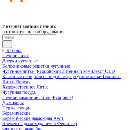
Интернет-магазин печного
и отопительного оборудования
Каталог
Печное литьё
Дверки чугунные
Колосниковые решетки чугунные
Чугунное литье "Рубцовский литейный комплекс" OLD
Казанные печи, плиты под казан, чугунное литье Технолит
Литье Fireway
Художественное Литье
Чугунная посуда
Печное-каминное литье (Рубцовск)
Дымоходы
Нержавеющие
Керамические
Керамические дымоходы AWT
Элементы дымохода печей Ферингер
Феникс нержавейка