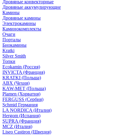
Дровяные конвекторные
Дровяные аккумулирующие
Камины
Дровяные камины
Электрокамины
Каминокомплекты
Очаги
Порталы
Биокамины
Kratki
Silver Smith
Топки
Ecokamin (Россия)
INVICTA (Франция)
KRATKI (Польша)
ABX (Чехия)
KAW-MET (Польша)
Plamen (Хорватия)
FERGUSS (Сербия)
Schmid Германия
LA NORDICA (Италия)
Hergom (Испания)
SUPRA (Франция)
MCZ (Италия)
Liseo Castiron (Швеция)