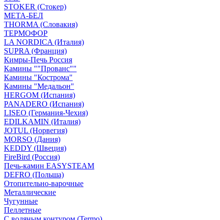
STOKER (Стокер)
МЕТА-БЕЛ
THORMA (Словакия)
ТЕРМОФОР
LA NORDICA (Италия)
SUPRA (Франция)
Кимры-Печь Россия
Камины ""Прованс""
Камины "Кострома"
Камины "Медальон"
HERGOM (Испания)
PANADERO (Испания)
LISEO (Германия-Чехия)
EDILKAMIN (Италия)
JOTUL (Норвегия)
MORSO (Дания)
KEDDY (Швеция)
FireBird (Россия)
Печь-камин EASYSTEAM
DEFRO (Польша)
Отопительно-варочные
Металлические
Чугунные
Пеллетные
С водяным контуром (Termo)