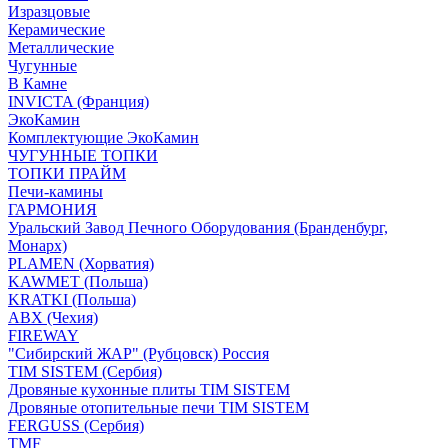
Изразцовые
Керамические
Металлические
Чугунные
В Камне
INVICTA (Франция)
ЭкоКамин
Комплектующие ЭкоКамин
ЧУГУННЫЕ ТОПКИ
ТОПКИ ПРАЙМ
Печи-камины
ГАРМОНИЯ
Уральский Завод Печного Оборудования (Бранденбург,
Монарх)
PLAMEN (Хорватия)
KAWMET (Польша)
KRATKI (Польша)
ABX (Чехия)
FIREWAY
"Сибирский ЖАР" (Рубцовск) Россия
TIM SISTEM (Сербия)
Дровяные кухонные плиты TIM SISTEM
Дровяные отопительные печи TIM SISTEM
FERGUSS (Сербия)
TMF