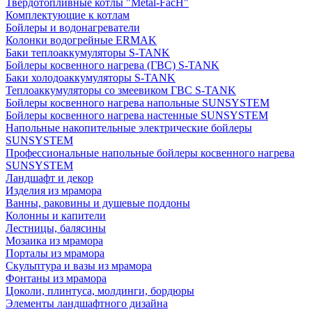
Твердотопливные котлы "Metal-FacH"
Комплектующие к котлам
Бойлеры и водонагреватели
Колонки водогрейные ERMAK
Баки теплоаккумуляторы S-TANK
Бойлеры косвенного нагрева (ГВС) S-TANK
Баки холодоаккумуляторы S-TANK
Теплоаккумуляторы со змеевиком ГВС S-TANK
Бойлеры косвенного нагрева напольные SUNSYSTEM
Бойлеры косвенного нагрева настенные SUNSYSTEM
Напольные накопительные электрические бойлеры
SUNSYSTEM
Профессиональные напольные бойлеры косвенного нагрева
SUNSYSTEM
Ландшафт и декор
Изделия из мрамора
Ванны, раковины и душевые поддоны
Колонны и капители
Лестницы, балясины
Мозаика из мрамора
Порталы из мрамора
Скульптура и вазы из мрамора
Фонтаны из мрамора
Цоколи, плинтуса, молдинги, бордюры
Элементы ландшафтного дизайна