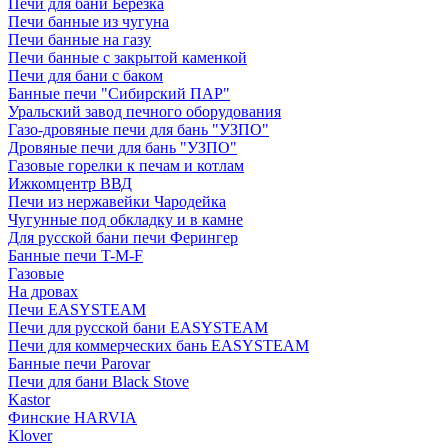
Печи для бани Березка
Печи банные из чугуна
Печи банные на газу
Печи банные с закрытой каменкой
Печи для бани с баком
Банные печи "Сибирский ПАР"
Уральский завод печного оборудования
Газо-дровяные печи для бань "УЗПО"
Дровяные печи для бань "УЗПО"
Газовые горелки к печам и котлам
Ижкомцентр ВВД
Печи из нержавейки Чародейка
Чугунные под обкладку и в камне
Для русской бани печи Ферингер
Банные печи T-M-F
Газовые
На дровах
Печи EASYSTEAM
Печи для русской бани EASYSTEAM
Печи для коммерческих бань EASYSTEAM
Банные печи Parovar
Печи для бани Black Stove
Kastor
Финские HARVIA
Klover