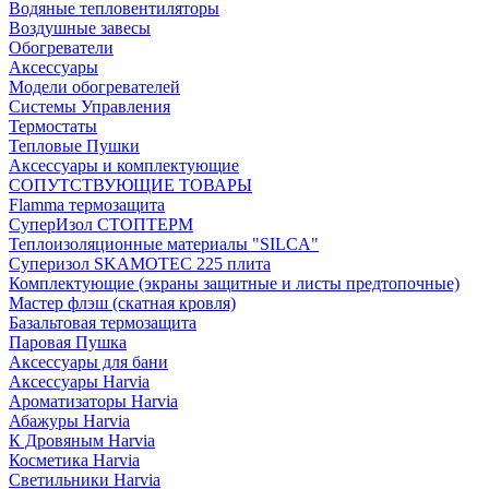
Водяные тепловентиляторы
Воздушные завесы
Обогреватели
Аксессуары
Модели обогревателей
Системы Управления
Термостаты
Тепловые Пушки
Аксессуары и комплектующие
СОПУТСТВУЮЩИЕ ТОВАРЫ
Flamma термозащита
СуперИзол СТОПТЕРМ
Теплоизоляционные материалы "SILCA"
Суперизол SKAMOTEC 225 плита
Комплектующие (экраны защитные и листы предтопочные)
Мастер флэш (скатная кровля)
Базальтовая термозащита
Паровая Пушка
Аксессуары для бани
Аксессуары Harvia
Ароматизаторы Harvia
Абажуры Harvia
К Дровяным Harvia
Косметика Harvia
Светильники Harvia