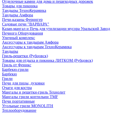
Отделочные камни для дома и пешеходных дорожек
Товары для пикника
Тандыры ТехноКерамика
Тандыры Амфора
Печи-казаны Ферингер
Садовые печи "ВАРВАРА"
Казан-мангал и Печь для утилизации мусора Уральский Завод
Печного Оборудования
Уличный комплекс
Аксессуары к тандырам Амфора
Аксессуары к тандырам ТехноКерамика
Тандыры
Гриль-решетки (Рубцовск)
Товары для отдыха и пикника ЛИТКОМ (Рубцовск)
Гриль от Феникс
Барбекю-грили
Барбекю
Грили
Печи для пицы, духовки
Очаги для костра
Мангалы и решетки-гриль Технолит
Мангалы грили коптильни TMF
Печи портативные
Угольные грили MONOLITH
Теплооборудование