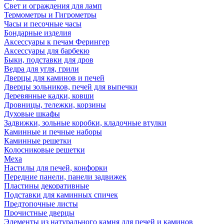
Свет и ограждения для ламп
Термометры и Гигрометры
Часы и песочные часы
Бондарные изделия
Аксессуары к печам Ферингер
Аксессуары для барбекю
Быки, подставки для дров
Ведра для угля, грили
Дверцы для каминов и печей
Дверцы зольников, печей для выпечки
Деревянные кадки, ковши
Дровницы, тележки, корзины
Духовые шкафы
Задвижки, зольные коробки, кладочные втулки
Каминные и печные наборы
Каминные решетки
Колосниковые решетки
Меха
Настилы для печей, конфорки
Передние панели, панели задвижек
Пластины декоративные
Подставки для каминных спичек
Предтопочные листы
Прочистные дверцы
Элементы из натурального камня для печей и каминов