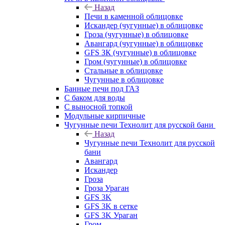
Назад
Печи в каменной облицовке
Искандер (чугунные) в облицовке
Гроза (чугунные) в облицовке
Авангард (чугунные) в облицовке
GFS ЗК (чугунные) в облицовке
Гром (чугунные) в облицовке
Стальные в облицовке
Чугунные в облицовке
Банные печи под ГАЗ
С баком для воды
С выносной топкой
Модульные кирпичные
Чугунные печи Технолит для русской бани
Назад
Чугунные печи Технолит для русской
бани
Авангард
Искандер
Гроза
Гроза Ураган
GFS 3K
GFS 3K в сетке
GFS 3K Ураган
Гром