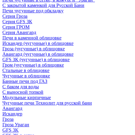
С закрытой каменкой для Русской Бани
Печи чугунные под обкладку
Серия Гроза
Серия GFS ЗК
Серия ГРОМ
Серия Авангард
Печи в каменной облицовке
Искандер (чугунные) в облицовке
Гроза (чугунные) в облицовке
Авангард (чугунные) в облицовке
GFS ЗК (чугунные) в облицовке
Гром (чугунные) в облицовке
Стальные в облицовке
Чугунные в облицовке
Банные печи под ГАЗ
С баком для воды
С выносной топкой
Модульные кирпичные
Чугунные печи Технолит для русской бани
Авангард
Искандер
Гроза
Гроза Ураган
GFS 3K