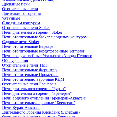
Дровяные печи
Отопительные печи
Длительного горения
Чугунные
C водяным контуром
Отопительные печи Stoker
Печи длительного горения Stoker
Печи отопительные Stoker с водяным контуром
Садовые печи Stoker
Печи отопительные Варвара
Печи отопительные воздухогрейные Termofor
Печи воздухогрейные Уральского Завода Печного
Оборудования
Отопительные печи TMF
Печи отопительные Ферингер
Печи отопительные Прометалл
Печи отопительно-варочные КДМ
Отопительные печи Бренеран
Печи длительного горения "Буран"
Печи длительного горения "Бренеран"
Печи водяного отопления "Бренеран-Акватэн"
Печи отопительно-варочные "Бренеран"
Печи Буран-Акватэн
Длительного Горения Клондайк (Булерьян)
Отопительные печи и камины Технолит