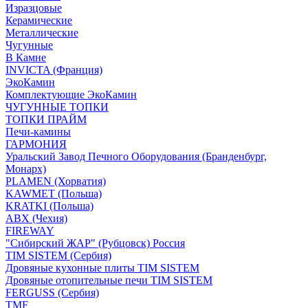
Изразцовые
Керамические
Металлические
Чугунные
В Камне
INVICTA (Франция)
ЭкоКамин
Комплектующие ЭкоКамин
ЧУГУННЫЕ ТОПКИ
ТОПКИ ПРАЙМ
Печи-камины
ГАРМОНИЯ
Уральский Завод Печного Оборудования (Бранденбург,
Монарх)
PLAMEN (Хорватия)
KAWMET (Польша)
KRATKI (Польша)
ABX (Чехия)
FIREWAY
"Сибирский ЖАР" (Рубцовск) Россия
TIM SISTEM (Сербия)
Дровяные кухонные плиты TIM SISTEM
Дровяные отопительные печи TIM SISTEM
FERGUSS (Сербия)
TMF