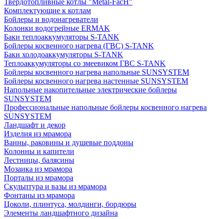
Твердотопливные котлы "Metal-FacH"
Комплектующие к котлам
Бойлеры и водонагреватели
Колонки водогрейные ERMAK
Баки теплоаккумуляторы S-TANK
Бойлеры косвенного нагрева (ГВС) S-TANK
Баки холодоаккумуляторы S-TANK
Теплоаккумуляторы со змеевиком ГВС S-TANK
Бойлеры косвенного нагрева напольные SUNSYSTEM
Бойлеры косвенного нагрева настенные SUNSYSTEM
Напольные накопительные электрические бойлеры
SUNSYSTEM
Профессиональные напольные бойлеры косвенного нагрева
SUNSYSTEM
Ландшафт и декор
Изделия из мрамора
Ванны, раковины и душевые поддоны
Колонны и капители
Лестницы, балясины
Мозаика из мрамора
Порталы из мрамора
Скульптура и вазы из мрамора
Фонтаны из мрамора
Цоколи, плинтуса, молдинги, бордюры
Элементы ландшафтного дизайна