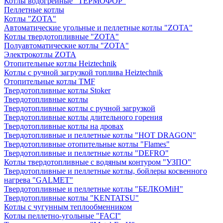
Котлы водогрейные "ТЕРМОФОР"
Пеллетные котлы
Котлы "ZOTA"
Автоматические угольные и пеллетные котлы "ZOTA"
Котлы твердотопливные "ZOTA"
Полуавтоматические котлы "ZOTA"
Электрокотлы ZOTA
Отопительные котлы Heiztechnik
Котлы с ручной загрузкой топлива Heiztechnik
Отопительные котлы TMF
Твердотопливные котлы Stoker
Твердотопливные котлы
Твердотопливные котлы с ручной загрузкой
Твердотопливные котлы длительного горения
Твердотопливные котлы на дровах
Твердотопливные и пеллетные котлы "HOT DRAGON"
Твердотопливные отопительные котлы "Flames"
Твердотопливные и пеллетные котлы "DEFRO"
Котлы твердотопливные с водяным контуром "УЗПО"
Твердотопливные и пеллетные котлы, бойлеры косвенного
нагрева "GALMET"
Твердотопливные и пеллетные котлы "БЕЛКОМiН"
Твердотопливные котлы "KENTATSU"
Котлы с чугунным теплообменником
Котлы пеллетно-угольные "FACI"