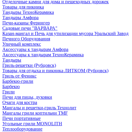
Отделочные камни для дома и пешеходных дорожек
Товары для пикника
Тандыры ТехноКерамика
Тандыры Амфора
Печи-казаны Ферингер
Садовые печи "ВАРВАРА"
Казан-мангал и Печь для утилизации мусора Уральский Завод
Печного Оборудования
Уличный комплекс
Аксессуары к тандырам Амфора
Аксессуары к тандырам ТехноКерамика
Тандыры
Гриль-решетки (Рубцовск)
Товары для отдыха и пикника ЛИТКОМ (Рубцовск)
Гриль от Феникс
Барбекю-грили
Барбекю
Грили
Печи для пицы, духовки
Очаги для костра
Мангалы и решетки-гриль Технолит
Мангалы грили коптильни TMF
Печи портативные
Угольные грили MONOLITH
Теплооборудование