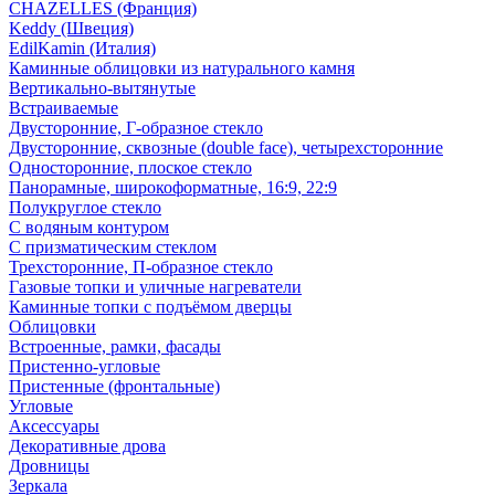
CHAZELLES (Франция)
Keddy (Швеция)
EdilKamin (Италия)
Каминные облицовки из натурального камня
Вертикально-вытянутые
Встраиваемые
Двусторонние, Г-образное стекло
Двусторонние, сквозные (double face), четырехсторонние
Односторонние, плоское стекло
Панорамные, широкоформатные, 16:9, 22:9
Полукруглое стекло
С водяным контуром
С призматическим стеклом
Трехсторонние, П-образное стекло
Газовые топки и уличные нагреватели
Каминные топки с подъёмом дверцы
Облицовки
Встроенные, рамки, фасады
Пристенно-угловые
Пристенные (фронтальные)
Угловые
Аксессуары
Декоративные дрова
Дровницы
Зеркала