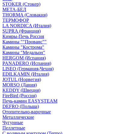
STOKER (Стокер)
МЕТА-БЕЛ
THORMA (Словакия)
ТЕРМОФОР
LA NORDICA (Италия)
SUPRA (Франция)
Кимры-Печь Россия
Камины ""Прованс""
Камины "Кострома"
Камины "Медальон"
HERGOM (Испания)
PANADERO (Испания)
LISEO (Германия-Чехия)
EDILKAMIN (Италия)
JOTUL (Норвегия)
MORSO (Дания)
KEDDY (Швеция)
FireBird (Россия)
Печь-камин EASYSTEAM
DEFRO (Польша)
Отопительно-варочные
Металлические
Чугунные
Пеллетные
С водяным контуром (Termo)