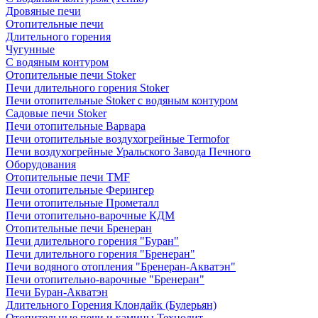
Дровяные печи
Отопительные печи
Длительного горения
Чугунные
C водяным контуром
Отопительные печи Stoker
Печи длительного горения Stoker
Печи отопительные Stoker с водяным контуром
Садовые печи Stoker
Печи отопительные Варвара
Печи отопительные воздухогрейные Termofor
Печи воздухогрейные Уральского Завода Печного
Оборудования
Отопительные печи TMF
Печи отопительные Ферингер
Печи отопительные Прометалл
Печи отопительно-варочные КДМ
Отопительные печи Бренеран
Печи длительного горения "Буран"
Печи длительного горения "Бренеран"
Печи водяного отопления "Бренеран-Акватэн"
Печи отопительно-варочные "Бренеран"
Печи Буран-Акватэн
Длительного Горения Клондайк (Булерьян)
Отопительные печи и камины Технолит