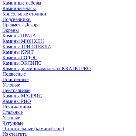
Каминные наборы
Каминные часы
Консольные столики
Подсвечники
Предметы Декора
Экраны
Камины ПРАГА
Камины МЮНХЕН
Камины ТРИ СТЕКЛА
Камины КРИТ
Камины РОДОС
Камины ЭКЛИПС
Камины, каминокомплекты KRATKI PRO
Подвесные
Пристенные
Угловые
Центральные
Камины МАДРИД
Камины РИО
Печи-камины
Стальные
Угловые
Чугунные
Отопительные (каминофены)
Из стеатита