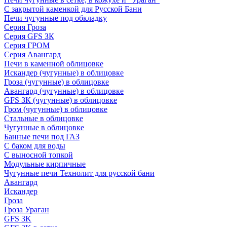
С закрытой каменкой для Русской Бани
Печи чугунные под обкладку
Серия Гроза
Серия GFS ЗК
Серия ГРОМ
Серия Авангард
Печи в каменной облицовке
Искандер (чугунные) в облицовке
Гроза (чугунные) в облицовке
Авангард (чугунные) в облицовке
GFS ЗК (чугунные) в облицовке
Гром (чугунные) в облицовке
Стальные в облицовке
Чугунные в облицовке
Банные печи под ГАЗ
С баком для воды
С выносной топкой
Модульные кирпичные
Чугунные печи Технолит для русской бани
Авангард
Искандер
Гроза
Гроза Ураган
GFS 3K