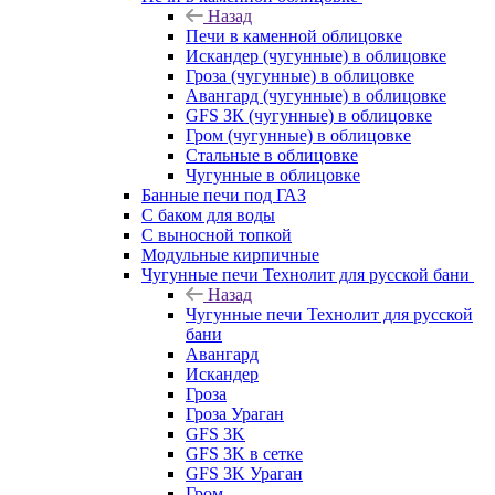
Назад
Печи в каменной облицовке
Искандер (чугунные) в облицовке
Гроза (чугунные) в облицовке
Авангард (чугунные) в облицовке
GFS ЗК (чугунные) в облицовке
Гром (чугунные) в облицовке
Стальные в облицовке
Чугунные в облицовке
Банные печи под ГАЗ
С баком для воды
С выносной топкой
Модульные кирпичные
Чугунные печи Технолит для русской бани
Назад
Чугунные печи Технолит для русской
бани
Авангард
Искандер
Гроза
Гроза Ураган
GFS 3K
GFS 3K в сетке
GFS 3K Ураган
Гром