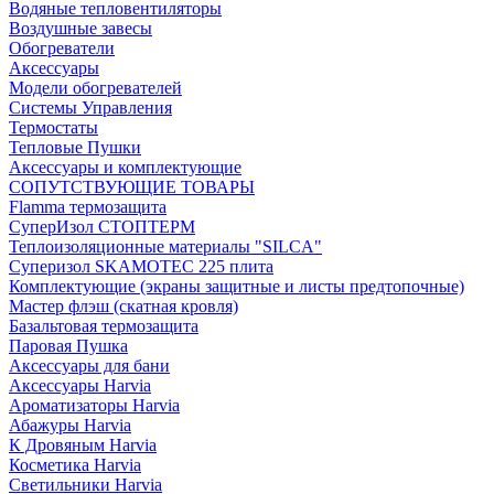
Водяные тепловентиляторы
Воздушные завесы
Обогреватели
Аксессуары
Модели обогревателей
Системы Управления
Термостаты
Тепловые Пушки
Аксессуары и комплектующие
СОПУТСТВУЮЩИЕ ТОВАРЫ
Flamma термозащита
СуперИзол СТОПТЕРМ
Теплоизоляционные материалы "SILCA"
Суперизол SKAMOTEC 225 плита
Комплектующие (экраны защитные и листы предтопочные)
Мастер флэш (скатная кровля)
Базальтовая термозащита
Паровая Пушка
Аксессуары для бани
Аксессуары Harvia
Ароматизаторы Harvia
Абажуры Harvia
К Дровяным Harvia
Косметика Harvia
Светильники Harvia