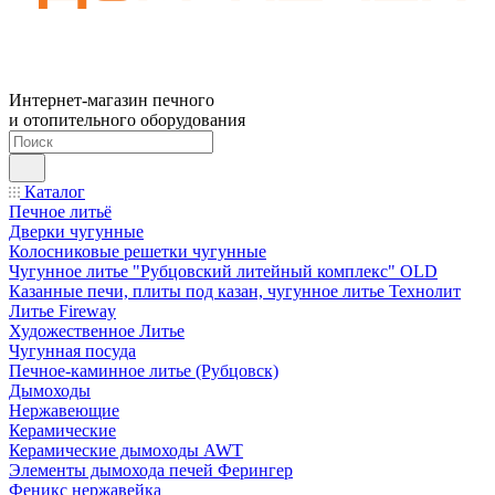
Интернет-магазин печного
и отопительного оборудования
Каталог
Печное литьё
Дверки чугунные
Колосниковые решетки чугунные
Чугунное литье "Рубцовский литейный комплекс" OLD
Казанные печи, плиты под казан, чугунное литье Технолит
Литье Fireway
Художественное Литье
Чугунная посуда
Печное-каминное литье (Рубцовск)
Дымоходы
Нержавеющие
Керамические
Керамические дымоходы AWT
Элементы дымохода печей Ферингер
Феникс нержавейка