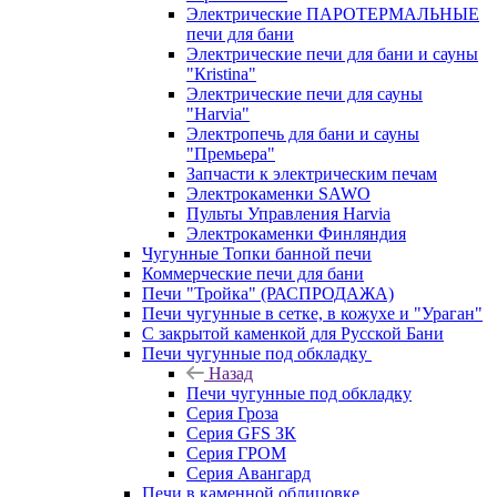
Электрические ПАРОТЕРМАЛЬНЫЕ
печи для бани
Электрические печи для бани и сауны
"Кristina"
Электрические печи для сауны
"Harvia"
Электропечь для бани и сауны
"Премьера"
Запчасти к электрическим печам
Электрокаменки SAWO
Пульты Управления Harvia
Электрокаменки Финляндия
Чугунные Топки банной печи
Коммерческие печи для бани
Печи "Тройка" (РАСПРОДАЖА)
Печи чугунные в сетке, в кожухе и "Ураган"
С закрытой каменкой для Русской Бани
Печи чугунные под обкладку
Назад
Печи чугунные под обкладку
Серия Гроза
Серия GFS ЗК
Серия ГРОМ
Серия Авангард
Печи в каменной облицовке