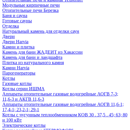
Модульные кирпичные печи
Отопительные печи Березка
Баня и сауна
Готовые сауны
Отделка
Натуральный камень для отделки саун
Двери
Двери Harvia
Камни и плитка
Камень для бани ЖАДЕИТ из Хакассии
Камень для бани и ландшафта
Плитка из натурального камня
Камни Harvia
Парогенераторы
Котлы
Газовые котлы
Котлы серии ИШМА
Аппараты отопительные газовые водогрейные АОГВ 7-3;
11,6-3 и АКГВ 11,6-3
Аппараты отопительные газовые водогрейные АОГВ 11,6-1;
17,4-1; 23,2-1; 29-1
Котлы с чугунным теплообменником КОВ 30 . 37,5 . 45; 63; 80
и 100 кВт
Электрические котлы