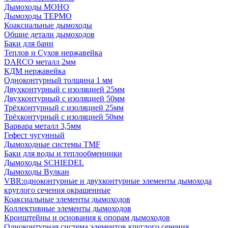
Дымоходы МОНО
Дымоходы ТЕРМО
Коаксиальные дымоходы
Общие детали дымоходов
Баки для бани
Теплов и Сухов нержавейка
DARCO металл 2мм
КДМ нержавейка
Одноконтурный толщина 1 мм
Двухконтурный с изоляцией 25мм
Двухконтурный с изоляцией 50мм
Трёхконтурный с изоляцией 25мм
Трёхконтурный с изоляцией 50мм
Варвара металл 3,5мм
Гефест чугунный
Дымоходные системы TMF
Баки для воды и теплообменники
Дымоходы SCHIEDEL
Дымоходы Вулкан
VBR:одноконтурные и двухконтурные элементы дымохода
круглого сечения окрашенные
Коаксиальные элементы дымоходов
Коллективные элементы дымоходов
Кронштейны и основания к опорам дымоходов
Одноконтурная система элементов круглого сечения