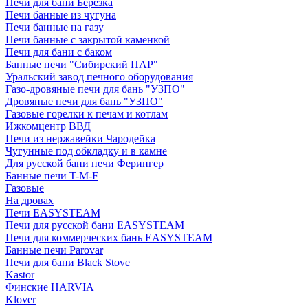
Печи для бани Березка
Печи банные из чугуна
Печи банные на газу
Печи банные с закрытой каменкой
Печи для бани с баком
Банные печи "Сибирский ПАР"
Уральский завод печного оборудования
Газо-дровяные печи для бань "УЗПО"
Дровяные печи для бань "УЗПО"
Газовые горелки к печам и котлам
Ижкомцентр ВВД
Печи из нержавейки Чародейка
Чугунные под обкладку и в камне
Для русской бани печи Ферингер
Банные печи T-M-F
Газовые
На дровах
Печи EASYSTEAM
Печи для русской бани EASYSTEAM
Печи для коммерческих бань EASYSTEAM
Банные печи Parovar
Печи для бани Black Stove
Kastor
Финские HARVIA
Klover