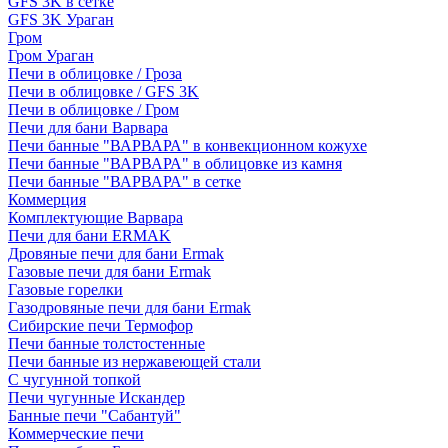
GFS 3K в сетке
GFS 3K Ураган
Гром
Гром Ураган
Печи в облицовке / Гроза
Печи в облицовке / GFS 3K
Печи в облицовке / Гром
Печи для бани Варвара
Печи банные "ВАРВАРА" в конвекционном кожухе
Печи банные "ВАРВАРА" в облицовке из камня
Печи банные "ВАРВАРА" в сетке
Коммерция
Комплектующие Варвара
Печи для бани ERMAK
Дровяные печи для бани Ermak
Газовые печи для бани Ermak
Газовые горелки
Газодровяные печи для бани Ermak
Сибирские печи Термофор
Печи банные толстостенные
Печи банные из нержавеющей стали
С чугунной топкой
Печи чугунные Искандер
Банные печи "Сабантуй"
Коммерческие печи