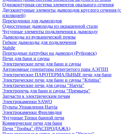
Одноконтурная система элементов овального сечения
Двухконтурные элементы дымоходов круглого сечения (с
изоляцией)
Переходники для дымоходов
Одностенные дымоходы из окрашенной стали
Чугунные элементы подключения к дымоходу
Дымоходы из вулканической пемзы
Гибкие дымоходы для подключения
Stabile
Переходные патрубки на дымоход (Рубцовск)
Печи для бани и сауны
Электрические печи для бани и сауны
Автономные генераторы перегретого пара АЭГПП
Электрические ПАРОТЕРМАЛЬНЫЕ печи для бани
Электрические печи для бани и сауны "Кristina"
Электрические печи для сауны "Harvia"
Электропечь для бани и сауны "Премьера"
Запчасти к электрическим печам
Электрокаменки SAWO
Пульты Управления Harvia
Электрокаменки Финляндия
Чугунные Топки банной печи
Коммерческие печи для бани
Печи "Тройка" (РАСПРОДАЖА)
Печи чугунные в сетке, в кожухе и "Ураган"