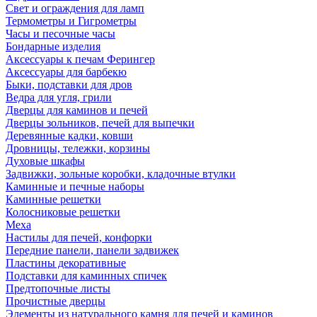
Свет и ограждения для ламп
Термометры и Гигрометры
Часы и песочные часы
Бондарные изделия
Аксессуары к печам Ферингер
Аксессуары для барбекю
Быки, подставки для дров
Ведра для угля, грили
Дверцы для каминов и печей
Дверцы зольников, печей для выпечки
Деревянные кадки, ковши
Дровницы, тележки, корзины
Духовые шкафы
Задвижки, зольные коробки, кладочные втулки
Каминные и печные наборы
Каминные решетки
Колосниковые решетки
Меха
Настилы для печей, конфорки
Передние панели, панели задвижек
Пластины декоративные
Подставки для каминных спичек
Предтопочные листы
Прочистные дверцы
Элементы из натурального камня для печей и каминов