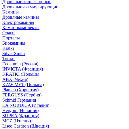
Дровяные конвекторные
Дровяные аккумулирующие
Камины
Дровяные камины
Электрокамины
Каминокомплекты
Очаги
Порталы
Биокамины
Kratki
Silver Smith
Топки
Ecokamin (Россия)
INVICTA (Франция)
KRATKI (Польша)
ABX (Чехия)
KAW-MET (Польша)
Plamen (Хорватия)
FERGUSS (Сербия)
Schmid Германия
LA NORDICA (Италия)
Hergom (Испания)
SUPRA (Франция)
MCZ (Италия)
Liseo Castiron (Швеция)