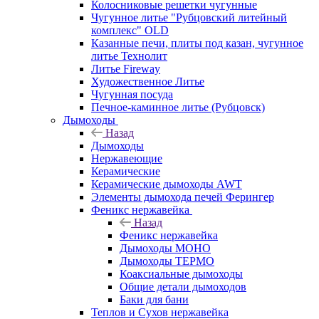
Колосниковые решетки чугунные
Чугунное литье "Рубцовский литейный
комплекс" OLD
Казанные печи, плиты под казан, чугунное
литье Технолит
Литье Fireway
Художественное Литье
Чугунная посуда
Печное-каминное литье (Рубцовск)
Дымоходы
Назад
Дымоходы
Нержавеющие
Керамические
Керамические дымоходы AWT
Элементы дымохода печей Ферингер
Феникс нержавейка
Назад
Феникс нержавейка
Дымоходы МОНО
Дымоходы ТЕРМО
Коаксиальные дымоходы
Общие детали дымоходов
Баки для бани
Теплов и Сухов нержавейка