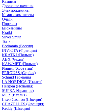
Камины
Дровяные камины
Электрокамины
Каминокомплекты
Очаги
Порталы
Биокамины
Kratki
Silver Smith
Топки
Ecokamin (Россия)
INVICTA (Франция)
KRATKI (Польша)
ABX (Чехия)
KAW-MET (Польша)
Plamen (Хорватия)
FERGUSS (Сербия)
Schmid Германия
LA NORDICA (Италия)
Hergom (Испания)
SUPRA (Франция)
MCZ (Италия)
Liseo Castiron (Швеция)
CHAZELLES (Франция)
Keddy (Швеция)