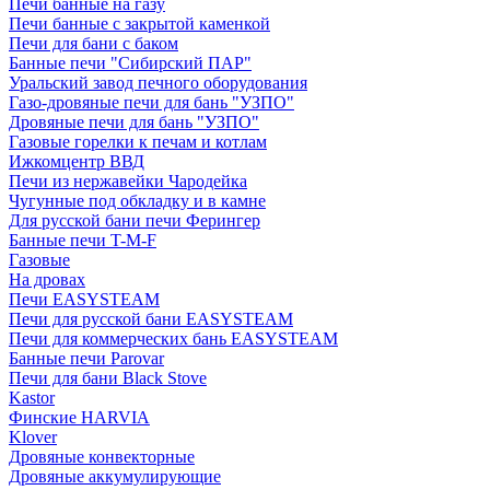
Печи банные на газу
Печи банные с закрытой каменкой
Печи для бани с баком
Банные печи "Сибирский ПАР"
Уральский завод печного оборудования
Газо-дровяные печи для бань "УЗПО"
Дровяные печи для бань "УЗПО"
Газовые горелки к печам и котлам
Ижкомцентр ВВД
Печи из нержавейки Чародейка
Чугунные под обкладку и в камне
Для русской бани печи Ферингер
Банные печи T-M-F
Газовые
На дровах
Печи EASYSTEAM
Печи для русской бани EASYSTEAM
Печи для коммерческих бань EASYSTEAM
Банные печи Parovar
Печи для бани Black Stove
Kastor
Финские HARVIA
Klover
Дровяные конвекторные
Дровяные аккумулирующие