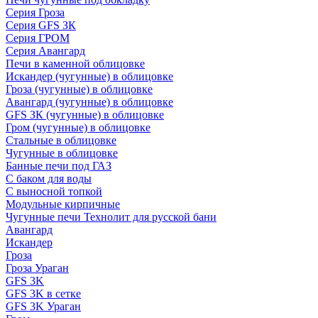
Серия Гроза
Серия GFS ЗК
Серия ГРОМ
Серия Авангард
Печи в каменной облицовке
Искандер (чугунные) в облицовке
Гроза (чугунные) в облицовке
Авангард (чугунные) в облицовке
GFS ЗК (чугунные) в облицовке
Гром (чугунные) в облицовке
Стальные в облицовке
Чугунные в облицовке
Банные печи под ГАЗ
С баком для воды
С выносной топкой
Модульные кирпичные
Чугунные печи Технолит для русской бани
Авангард
Искандер
Гроза
Гроза Ураган
GFS 3K
GFS 3K в сетке
GFS 3K Ураган