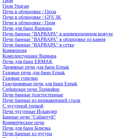
Гром
Гром Ураган
Печи в облицовке / Гроза
Печи в облицовке / GFS 3K
Печи в облицовке / Гром
Печи для бани Варвара
Печи банные "ВАРВАРА" в конвекционном кожухе
Печи банные "ВАРВАРА" в облицовке из камня
Печи банные "ВАРВАРА" в сетке
Коммерция
Комплектующие Варвара
Печи для бани ERMAK
Дровяные печи для бани Ermak
Газовые печи для бани Ermak
Газовые горелки
Газодровяные печи для бани Ermak
Сибирские печи Термофор
Печи банные толстостенные
Печи банные из нержавеющей стали
С чугунной топкой
Печи чугунные Искандер
Банные печи "Сабантуй"
Коммерческие печи
Печи для бани Березка
Печи банные из чугуна