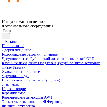
Интернет-магазин печного
и отопительного оборудования
Каталог
Печное литьё
Дверки чугунные
Колосниковые решетки чугунные
Чугунное литье "Рубцовский литейный комплекс" OLD
Казанные печи, плиты под казан, чугунное литье Технолит
Литье Fireway
Художественное Литье
Чугунная посуда
Печное-каминное литье (Рубцовск)
Дымоходы
Нержавеющие
Керамические
Керамические дымоходы AWT
Элементы дымохода печей Ферингер
Феникс нержавейка