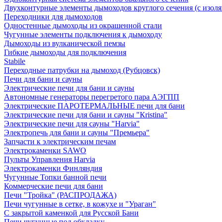
Двухконтурные элементы дымоходов круглого сечения (с изол
Переходники для дымоходов
Одностенные дымоходы из окрашенной стали
Чугунные элементы подключения к дымоходу
Дымоходы из вулканической пемзы
Гибкие дымоходы для подключения
Stabile
Переходные патрубки на дымоход (Рубцовск)
Печи для бани и сауны
Электрические печи для бани и сауны
Автономные генераторы перегретого пара АЭГПП
Электрические ПАРОТЕРМАЛЬНЫЕ печи для бани
Электрические печи для бани и сауны "Кristina"
Электрические печи для сауны "Harvia"
Электропечь для бани и сауны "Премьера"
Запчасти к электрическим печам
Электрокаменки SAWO
Пульты Управления Harvia
Электрокаменки Финляндия
Чугунные Топки банной печи
Коммерческие печи для бани
Печи "Тройка" (РАСПРОДАЖА)
Печи чугунные в сетке, в кожухе и "Ураган"
С закрытой каменкой для Русской Бани
Печи чугунные под обкладку