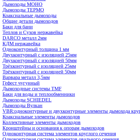
Дымоходы МОНО
Дымоходы ТЕРМО
Коаксиальные дымоходы
Общие детали дымоходов
Баки для бани
Теплов и Сухов нержавейка
DARCO металл 2мм
КДМ нержавейка
Одноконтурный толщина 1 мм
Двухконтурный с изоляцией 25мм
Двухконтурный с изоляцией 50мм
Трёхконтурный с изоляцией 25мм
Трёхконтурный с изоляцией 50мм
Варвара металл 3,5мм
Гефест чугунный
Дымоходные системы TMF
Баки для воды и теплообменники
Дымоходы SCHIEDEL
Дымоходы Вулкан
VBR:одноконтурные и двухконтурные элементы дымохода кру
Коаксиальные элементы дымоходов
Коллективные элементы дымоходов
Кронштейны и основания к опорам дымоходов
Одноконтурная система элементов круглого сечения
Одноконтурная система элементов овального сечения