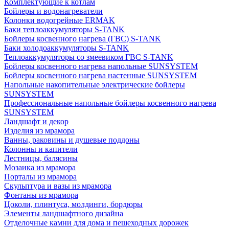
Комплектующие к котлам
Бойлеры и водонагреватели
Колонки водогрейные ERMAK
Баки теплоаккумуляторы S-TANK
Бойлеры косвенного нагрева (ГВС) S-TANK
Баки холодоаккумуляторы S-TANK
Теплоаккумуляторы со змеевиком ГВС S-TANK
Бойлеры косвенного нагрева напольные SUNSYSTEM
Бойлеры косвенного нагрева настенные SUNSYSTEM
Напольные накопительные электрические бойлеры
SUNSYSTEM
Профессиональные напольные бойлеры косвенного нагрева
SUNSYSTEM
Ландшафт и декор
Изделия из мрамора
Ванны, раковины и душевые поддоны
Колонны и капители
Лестницы, балясины
Мозаика из мрамора
Порталы из мрамора
Скульптура и вазы из мрамора
Фонтаны из мрамора
Цоколи, плинтуса, молдинги, бордюры
Элементы ландшафтного дизайна
Отделочные камни для дома и пешеходных дорожек