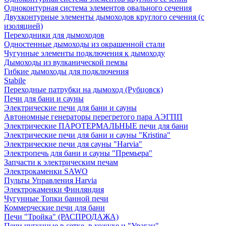
Одноконтурная система элементов овального сечения
Двухконтурные элементы дымоходов круглого сечения (с
изоляцией)
Переходники для дымоходов
Одностенные дымоходы из окрашенной стали
Чугунные элементы подключения к дымоходу
Дымоходы из вулканической пемзы
Гибкие дымоходы для подключения
Stabile
Переходные патрубки на дымоход (Рубцовск)
Печи для бани и сауны
Электрические печи для бани и сауны
Автономные генераторы перегретого пара АЭГПП
Электрические ПАРОТЕРМАЛЬНЫЕ печи для бани
Электрические печи для бани и сауны "Кristina"
Электрические печи для сауны "Harvia"
Электропечь для бани и сауны "Премьера"
Запчасти к электрическим печам
Электрокаменки SAWO
Пульты Управления Harvia
Электрокаменки Финляндия
Чугунные Топки банной печи
Коммерческие печи для бани
Печи "Тройка" (РАСПРОДАЖА)
Печи чугунные в сетке, в кожухе и "Ураган"