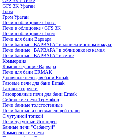
GFS 3K в сетке
GFS 3K Ураган
Гром
Гром Ураган
Печи в облицовке / Гроза
Печи в облицовке / GFS 3K
Печи в облицовке / Гром
Печи для бани Варвара
Печи банные "ВАРВАРА" в конвекционном кожухе
Печи банные "ВАРВАРА" в облицовке из камня
Печи банные "ВАРВАРА" в сетке
Коммерция
Комплектующие Варвара
Печи для бани ERMAK
Дровяные печи для бани Ermak
Газовые печи для бани Ermak
Газовые горелки
Газодровяные печи для бани Ermak
Сибирские печи Термофор
Печи банные толстостенные
Печи банные из нержавеющей стали
С чугунной топкой
Печи чугунные Искандер
Банные печи "Сабантуй"
Коммерческие печи