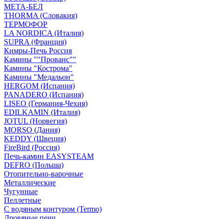
МЕТА-БЕЛ
THORMA (Словакия)
ТЕРМОФОР
LA NORDICA (Италия)
SUPRA (Франция)
Кимры-Печь Россия
Камины ""Прованс""
Камины "Кострома"
Камины "Медальон"
HERGOM (Испания)
PANADERO (Испания)
LISEO (Германия-Чехия)
EDILKAMIN (Италия)
JOTUL (Норвегия)
MORSO (Дания)
KEDDY (Швеция)
FireBird (Россия)
Печь-камин EASYSTEAM
DEFRO (Польша)
Отопительно-варочные
Металлические
Чугунные
Пеллетные
С водяным контуром (Termo)
Дровяные печи