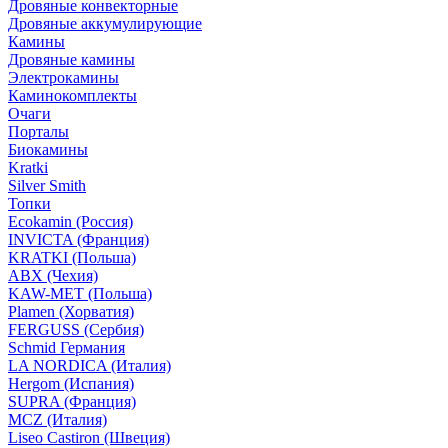
Дровяные конвекторные
Дровяные аккумулирующие
Камины
Дровяные камины
Электрокамины
Каминокомплекты
Очаги
Порталы
Биокамины
Kratki
Silver Smith
Топки
Ecokamin (Россия)
INVICTA (Франция)
KRATKI (Польша)
ABX (Чехия)
KAW-MET (Польша)
Plamen (Хорватия)
FERGUSS (Сербия)
Schmid Германия
LA NORDICA (Италия)
Hergom (Испания)
SUPRA (Франция)
MCZ (Италия)
Liseo Castiron (Швеция)