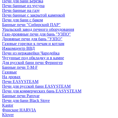
Печи для бани Березка
Печи банные из чугуна
Печи банные на газу
Печи банные с закрытой каменкой
Печи для бани с баком
Банные печи "Сибирский ПАР"
Уральский завод печного оборудования
Газо-дровяные печи для бань "УЗПО"
Дровяные печи для бань "УЗПО"
Газовые горелки к печам и котлам
Ижкомцентр ВВД
Печи из нержавейки Чародейка
Чугунные под обкладку и в камне
Для русской бани печи Ферингер
Банные печи T-M-F
Газовые
На дровах
Печи EASYSTEAM
Печи для русской бани EASYSTEAM
Печи для коммерческих бань EASYSTEAM
Банные печи Parovar
Печи для бани Black Stove
Kastor
Финские HARVIA
Klover