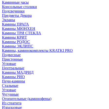
Каминные часы
Консольные столики
Подсвечники
Предметы Декора
Экраны
Камины ПРАГА
Камины МЮНХЕН
Камины ТРИ СТЕКЛА
Камины КРИТ
Камины РОДОС
Камины ЭКЛИПС
Камины, каминокомплекты KRATKI PRO
Подвесные
Пристенные
Угловые
Центральные
Камины МАДРИД
Камины РИО
Печи-камины
Стальные
Угловые
Чугунные
Отопительные (каминофены)
Из стеатита
Изразцовые