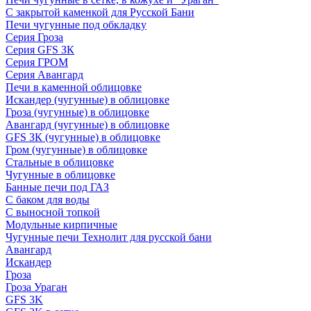
С закрытой каменкой для Русской Бани
Печи чугунные под обкладку
Серия Гроза
Серия GFS ЗК
Серия ГРОМ
Серия Авангард
Печи в каменной облицовке
Искандер (чугунные) в облицовке
Гроза (чугунные) в облицовке
Авангард (чугунные) в облицовке
GFS ЗК (чугунные) в облицовке
Гром (чугунные) в облицовке
Стальные в облицовке
Чугунные в облицовке
Банные печи под ГАЗ
С баком для воды
С выносной топкой
Модульные кирпичные
Чугунные печи Технолит для русской бани
Авангард
Искандер
Гроза
Гроза Ураган
GFS 3K