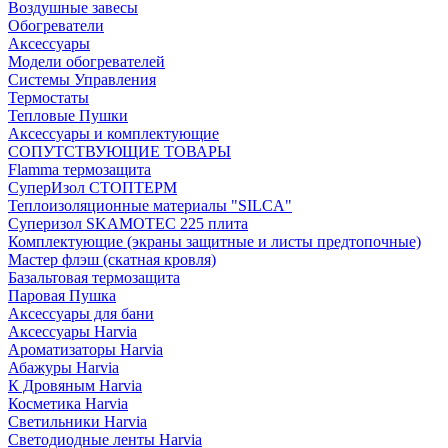
Воздушные завесы
Обогреватели
Аксессуары
Модели обогревателей
Системы Управления
Термостаты
Тепловые Пушки
Аксессуары и комплектующие
СОПУТСТВУЮЩИЕ ТОВАРЫ
Flamma термозащита
СуперИзол СТОПТЕРМ
Теплоизоляционные материалы "SILCA"
Суперизол SKAMOTEC 225 плита
Комплектующие (экраны защитные и листы предтопочные)
Мастер флэш (скатная кровля)
Базальтовая термозащита
Паровая Пушка
Аксессуары для бани
Аксессуары Harvia
Ароматизаторы Harvia
Абажуры Harvia
К Дровяным Harvia
Косметика Harvia
Светильники Harvia
Светодиодные ленты Harvia