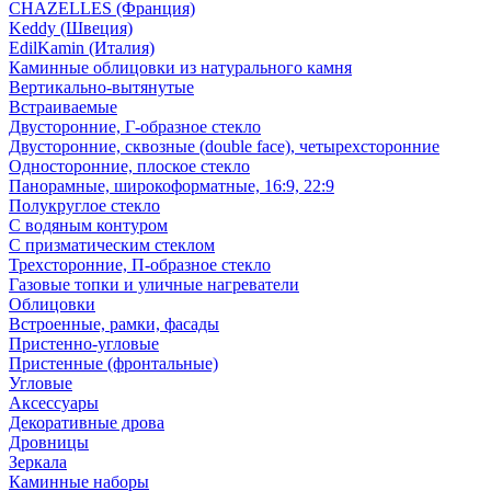
CHAZELLES (Франция)
Keddy (Швеция)
EdilKamin (Италия)
Каминные облицовки из натурального камня
Вертикально-вытянутые
Встраиваемые
Двусторонние, Г-образное стекло
Двусторонние, сквозные (double face), четырехсторонние
Односторонние, плоское стекло
Панорамные, широкоформатные, 16:9, 22:9
Полукруглое стекло
С водяным контуром
С призматическим стеклом
Трехсторонние, П-образное стекло
Газовые топки и уличные нагреватели
Облицовки
Встроенные, рамки, фасады
Пристенно-угловые
Пристенные (фронтальные)
Угловые
Аксессуары
Декоративные дрова
Дровницы
Зеркала
Каминные наборы