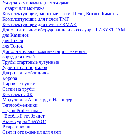
Уход за каминами и дымоходами
Товары для монтажа
Комплектующие, запасные части: Печи, Котлы, Камины
Комплектующие для печей TMF
Комплектующие для печей ERMAK
Дополнительное оборудование и аксессуары EASYSTEAM
для Каминов
для Печей
для Топок
Дополнительная комплектация Технолит
Заряд для печей
Трубы стартовые чугунные
Удлинители порталов
Дверцы для облицовок
Короба
Паровые пушки
Сетки на трубы
Комплекты ЗК
Модули для Авангард и Искандер
Теплообменники
"Tytan Professional"
"Весёлый трубочист"
Аксессуары "SAWO"
Ведра и ковшы
Свет и ограждения для ламп