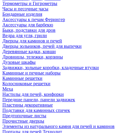
Термометры и Гигрометры
Часы и песочные часы
Бондарные изделия
Аксессуары к печам Ферингер
Аксессуары для барбекю
Быки, подставки для дров
Ведра для угля, грили
Дверцы для каминов и печей
Дверцы зольников, печей для выпечки
Деревянные кадки, ковши
Дровницы, тележки, корзины
Духовые шкафы
Задвижки, зольные коробки, кладочные втулки
Каминные и печные наборы
Каминные решетки
Колосниковые решетки
Меха
Настилы для печей, конфорки
Передние панели, панели задвижек
Пластины декоративные
Подставки для каминных спичек
Предтопочные листы
Прочистные дверцы
Элементы из натурального камня для печей и каминов
Порталы для печей Технолит