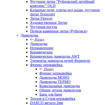
Чугунное литье "Рубцовский литейный
комплекс" OLD
Казанные печи, плиты под казан, чугунное
литье Технолит
Литье Fireway
Художественное Литье
Чугунная посуда
Печное-каминное литье (Рубцовск)
Дымоходы
Назад
Дымоходы
Нержавеющие
Керамические
Керамические дымоходы AWT
Элементы дымохода печей Ферингер
Феникс нержавейка
Назад
Феникс нержавейка
Дымоходы МОНО
Дымоходы ТЕРМО
Коаксиальные дымоходы
Общие детали дымоходов
Баки для бани
Теплов и Сухов нержавейка
DARCO металл 2мм