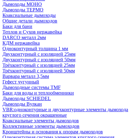
Дымоходы МОНО
Дымоходы ТЕРМО
Коаксиальные дымоходы
Общие детали дымоходов
Баки для бани
Теплов и Сухов нержавейка
DARCO металл 2мм
КДМ нержавейка
Одноконтурный толщина 1 мм
Двухконтурный с изоляцией 25мм
Двухконтурный с изоляцией 50мм
Трёхконтурный с изоляцией 25мм
Трёхконтурный с изоляцией 50мм
Варвара металл 3,5мм
Гефест чугунный
Дымоходные системы TMF
Баки для воды и теплообменники
Дымоходы SCHIEDEL
Дымоходы Вулкан
VBR:одноконтурные и двухконтурные элементы дымохода
круглого сечения окрашенные
Коаксиальные элементы дымоходов
Коллективные элементы дымоходов
Кронштейны и основания к опорам дымоходов
Одноконтурная система элементов круглого сечения