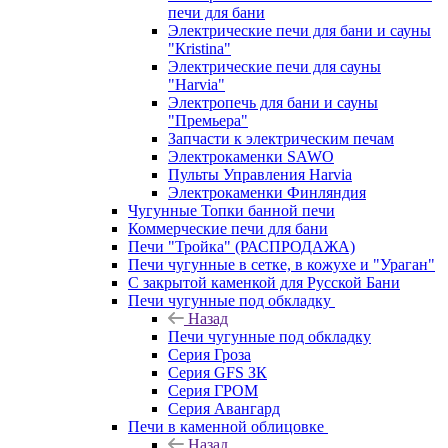
печи для бани
Электрические печи для бани и сауны
"Кristina"
Электрические печи для сауны
"Harvia"
Электропечь для бани и сауны
"Премьера"
Запчасти к электрическим печам
Электрокаменки SAWO
Пульты Управления Harvia
Электрокаменки Финляндия
Чугунные Топки банной печи
Коммерческие печи для бани
Печи "Тройка" (РАСПРОДАЖА)
Печи чугунные в сетке, в кожухе и "Ураган"
С закрытой каменкой для Русской Бани
Печи чугунные под обкладку
Назад
Печи чугунные под обкладку
Серия Гроза
Серия GFS ЗК
Серия ГРОМ
Серия Авангард
Печи в каменной облицовке
Назад