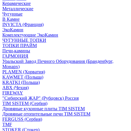
Керамические
Металлические
Чугунные
В Камне
INVICTA (Франция)
ЭкоКамин
Комплектующие ЭкоКамин
ЧУГУННЫЕ ТОПКИ
ТОПКИ ПРАЙМ
Печи-камины
ГАРМОНИЯ
Уральский Завод Печного Оборудования (Бранденбург,
Монарх)
PLAMEN (Хорватия)
KAWMET (Польша)
KRATKI (Польша)
ABX (Чехия)
FIREWAY
"Сибирский ЖАР" (Рубцовск) Россия
TIM SISTEM (Сербия)
Дровяные кухонные плиты TIM SISTEM
Дровяные отопительные печи TIM SISTEM
FERGUSS (Сербия)
TMF
STOKER (Стокер)