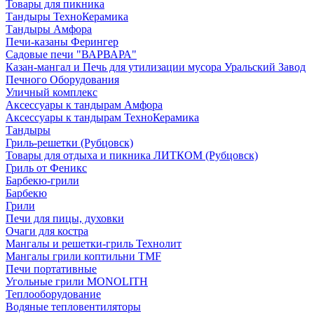
Товары для пикника
Тандыры ТехноКерамика
Тандыры Амфора
Печи-казаны Ферингер
Садовые печи "ВАРВАРА"
Казан-мангал и Печь для утилизации мусора Уральский Завод
Печного Оборудования
Уличный комплекс
Аксессуары к тандырам Амфора
Аксессуары к тандырам ТехноКерамика
Тандыры
Гриль-решетки (Рубцовск)
Товары для отдыха и пикника ЛИТКОМ (Рубцовск)
Гриль от Феникс
Барбекю-грили
Барбекю
Грили
Печи для пицы, духовки
Очаги для костра
Мангалы и решетки-гриль Технолит
Мангалы грили коптильни TMF
Печи портативные
Угольные грили MONOLITH
Теплооборудование
Водяные тепловентиляторы