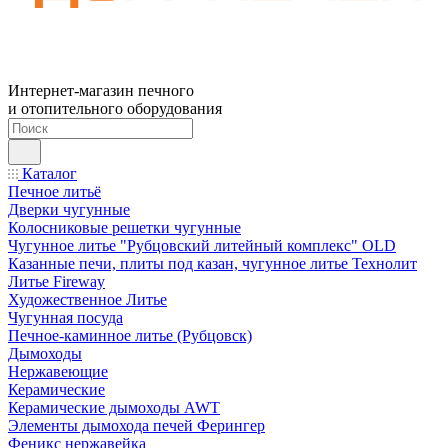
Интернет-магазин печного
и отопительного оборудования
Каталог
Печное литьё
Дверки чугунные
Колосниковые решетки чугунные
Чугунное литье "Рубцовский литейный комплекс" OLD
Казанные печи, плиты под казан, чугунное литье Технолит
Литье Fireway
Художественное Литье
Чугунная посуда
Печное-каминное литье (Рубцовск)
Дымоходы
Нержавеющие
Керамические
Керамические дымоходы AWT
Элементы дымохода печей Ферингер
Феникс нержавейка