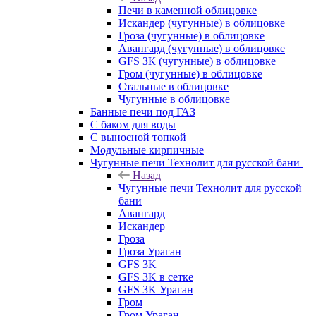
Печи в каменной облицовке
Искандер (чугунные) в облицовке
Гроза (чугунные) в облицовке
Авангард (чугунные) в облицовке
GFS ЗК (чугунные) в облицовке
Гром (чугунные) в облицовке
Стальные в облицовке
Чугунные в облицовке
Банные печи под ГАЗ
С баком для воды
С выносной топкой
Модульные кирпичные
Чугунные печи Технолит для русской бани
Назад
Чугунные печи Технолит для русской
бани
Авангард
Искандер
Гроза
Гроза Ураган
GFS 3K
GFS 3K в сетке
GFS 3K Ураган
Гром
Гром Ураган