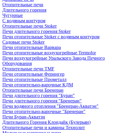
Отопительные печи
Длительного горения
Чугунные
C водяным контуром
Отопительные печи Stoker
Печи длительного горения Stoker
Печи отопительные Stoker с водяным контуром
Садовые печи Stoker
Печи отопительные Варвара
Печи отопительные воздухогрейные Termofor
Печи воздухогрейные Уральского Завода Печного
Оборудования
Отопительные печи TMF
Печи отопительные Ферингер
Печи отопительные Прометалл
Печи отопительно-варочные КДМ
Отопительные печи Бренеран
Печи длительного горения "Буран"
Печи длительного горения "Бренеран"
Печи водяного отопления "Бренеран-Акватэн"
Печи отопительно-варочные "Бренеран"
Печи Буран-Акватэн
Длительного Горения Клондайк (Булерьян)
Отопительные печи и камины Технолит
Модульные кирпичные печи