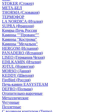
STOKER (Стокер)
МЕТА-БЕЛ
THORMA (Словакия)
ТЕРМОФОР
LA NORDICA (Италия)
SUPRA (Франция)
Кимры-Печь Россия
Камины ""Прованс""
Камины "Кострома"
Камины "Медальон"
HERGOM (Испания)
PANADERO (Испания)
LISEO (Германия-Чехия)
EDILKAMIN (Италия)
JOTUL (Норвегия)
MORSO (Дания)
KEDDY (Швеция)
FireBird (Россия)
Печь-камин EASYSTEAM
DEFRO (Польша)
Отопительно-варочные
Металлические
Чугунные
Пеллетные
С водяным контуром (Termo)