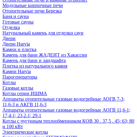
Модульные кирпичные печи
Отопительные печи Березка
Баня и сауна
Готовые сауны
Отделка
Натуральный камень для отделки саун
Двери
Двери Harvia
Камни и плитка
Камень для бани ЖАДЕИТ из Хакассии
Камень для бани и ландшафта
Плитка из натурального камня
Камни Harvia
Парогенераторы
Котлы
Газовые котлы
Котлы серии ИШМА
Аппараты отопительные газовые водогрейные АОГВ 7-3;
11,6-3 и АКГВ 11,6-3
Аппараты отопительные газовые водогрейные АОГВ 11,6-1;
17,4-1; 23,2-1; 29-1
Котлы с чугунным теплообменником КОВ 30 . 37,5 . 45; 63; 80
и 100 кВт
Электрические котлы