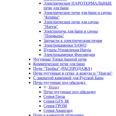
Электрические ПАРОТЕРМАЛЬНЫЕ
печи для бани
Электрические печи для бани и сауны
"Кristina"
Электрические печи для сауны
"Harvia"
Электропечь для бани и сауны
"Премьера"
Запчасти к электрическим печам
Электрокаменки SAWO
Пульты Управления Harvia
Электрокаменки Финляндия
Чугунные Топки банной печи
Коммерческие печи для бани
Печи "Тройка" (РАСПРОДАЖА)
Печи чугунные в сетке, в кожухе и "Ураган"
С закрытой каменкой для Русской Бани
Печи чугунные под обкладку
Назад
Печи чугунные под обкладку
Серия Гроза
Серия GFS ЗК
Серия ГРОМ
Серия Авангард
Печи в каменной облицовке