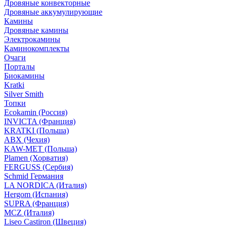
Дровяные конвекторные
Дровяные аккумулирующие
Камины
Дровяные камины
Электрокамины
Каминокомплекты
Очаги
Порталы
Биокамины
Kratki
Silver Smith
Топки
Ecokamin (Россия)
INVICTA (Франция)
KRATKI (Польша)
ABX (Чехия)
KAW-MET (Польша)
Plamen (Хорватия)
FERGUSS (Сербия)
Schmid Германия
LA NORDICA (Италия)
Hergom (Испания)
SUPRA (Франция)
MCZ (Италия)
Liseo Castiron (Швеция)