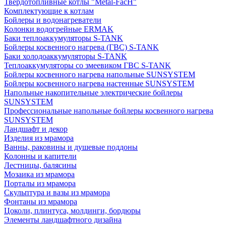
Твердотопливные котлы "Metal-FacH"
Комплектующие к котлам
Бойлеры и водонагреватели
Колонки водогрейные ERMAK
Баки теплоаккумуляторы S-TANK
Бойлеры косвенного нагрева (ГВС) S-TANK
Баки холодоаккумуляторы S-TANK
Теплоаккумуляторы со змеевиком ГВС S-TANK
Бойлеры косвенного нагрева напольные SUNSYSTEM
Бойлеры косвенного нагрева настенные SUNSYSTEM
Напольные накопительные электрические бойлеры
SUNSYSTEM
Профессиональные напольные бойлеры косвенного нагрева
SUNSYSTEM
Ландшафт и декор
Изделия из мрамора
Ванны, раковины и душевые поддоны
Колонны и капители
Лестницы, балясины
Мозаика из мрамора
Порталы из мрамора
Скульптура и вазы из мрамора
Фонтаны из мрамора
Цоколи, плинтуса, молдинги, бордюры
Элементы ландшафтного дизайна