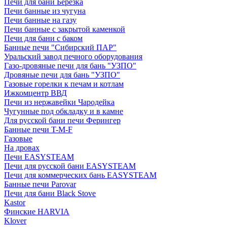
Печи для бани Березка
Печи банные из чугуна
Печи банные на газу
Печи банные с закрытой каменкой
Печи для бани с баком
Банные печи "Сибирский ПАР"
Уральский завод печного оборудования
Газо-дровяные печи для бань "УЗПО"
Дровяные печи для бань "УЗПО"
Газовые горелки к печам и котлам
Ижкомцентр ВВД
Печи из нержавейки Чародейка
Чугунные под обкладку и в камне
Для русской бани печи Ферингер
Банные печи T-M-F
Газовые
На дровах
Печи EASYSTEAM
Печи для русской бани EASYSTEAM
Печи для коммерческих бань EASYSTEAM
Банные печи Parovar
Печи для бани Black Stove
Kastor
Финские HARVIA
Klover