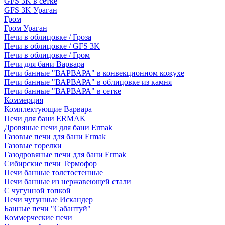
GFS 3K в сетке
GFS 3K Ураган
Гром
Гром Ураган
Печи в облицовке / Гроза
Печи в облицовке / GFS 3K
Печи в облицовке / Гром
Печи для бани Варвара
Печи банные "ВАРВАРА" в конвекционном кожухе
Печи банные "ВАРВАРА" в облицовке из камня
Печи банные "ВАРВАРА" в сетке
Коммерция
Комплектующие Варвара
Печи для бани ERMAK
Дровяные печи для бани Ermak
Газовые печи для бани Ermak
Газовые горелки
Газодровяные печи для бани Ermak
Сибирские печи Термофор
Печи банные толстостенные
Печи банные из нержавеющей стали
С чугунной топкой
Печи чугунные Искандер
Банные печи "Сабантуй"
Коммерческие печи