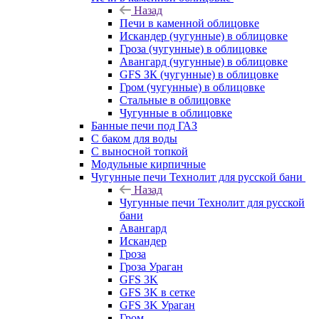
Назад
Печи в каменной облицовке
Искандер (чугунные) в облицовке
Гроза (чугунные) в облицовке
Авангард (чугунные) в облицовке
GFS ЗК (чугунные) в облицовке
Гром (чугунные) в облицовке
Стальные в облицовке
Чугунные в облицовке
Банные печи под ГАЗ
С баком для воды
С выносной топкой
Модульные кирпичные
Чугунные печи Технолит для русской бани
Назад
Чугунные печи Технолит для русской
бани
Авангард
Искандер
Гроза
Гроза Ураган
GFS 3K
GFS 3K в сетке
GFS 3K Ураган
Гром