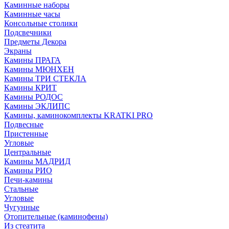
Каминные наборы
Каминные часы
Консольные столики
Подсвечники
Предметы Декора
Экраны
Камины ПРАГА
Камины МЮНХЕН
Камины ТРИ СТЕКЛА
Камины КРИТ
Камины РОДОС
Камины ЭКЛИПС
Камины, каминокомплекты KRATKI PRO
Подвесные
Пристенные
Угловые
Центральные
Камины МАДРИД
Камины РИО
Печи-камины
Стальные
Угловые
Чугунные
Отопительные (каминофены)
Из стеатита