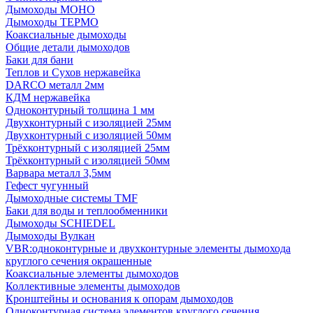
Дымоходы МОНО
Дымоходы ТЕРМО
Коаксиальные дымоходы
Общие детали дымоходов
Баки для бани
Теплов и Сухов нержавейка
DARCO металл 2мм
КДМ нержавейка
Одноконтурный толщина 1 мм
Двухконтурный с изоляцией 25мм
Двухконтурный с изоляцией 50мм
Трёхконтурный с изоляцией 25мм
Трёхконтурный с изоляцией 50мм
Варвара металл 3,5мм
Гефест чугунный
Дымоходные системы TMF
Баки для воды и теплообменники
Дымоходы SCHIEDEL
Дымоходы Вулкан
VBR:одноконтурные и двухконтурные элементы дымохода
круглого сечения окрашенные
Коаксиальные элементы дымоходов
Коллективные элементы дымоходов
Кронштейны и основания к опорам дымоходов
Одноконтурная система элементов круглого сечения