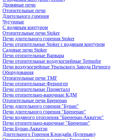
Дровяные печи
Отопительные печи
Длительного горения
Чугунные
C водяным контуром
Отопительные печи Stoker
Печи длительного горения Stoker
Печи отопительные Stoker с водяным контуром
Садовые печи Stoker
Печи отопительные Варвара
Печи отопительные воздухогрейные Termofor
Печи воздухогрейные Уральского Завода Печного
Оборудования
Отопительные печи TMF
Печи отопительные Ферингер
Печи отопительные Прометалл
Печи отопительно-варочные КДМ
Отопительные печи Бренеран
Печи длительного горения "Буран"
Печи длительного горения "Бренеран"
Печи водяного отопления "Бренеран-Акватэн"
Печи отопительно-варочные "Бренеран"
Печи Буран-Акватэн
Длительного Горения Клондайк (Булерьян)
Отопительные печи и камины Технолит