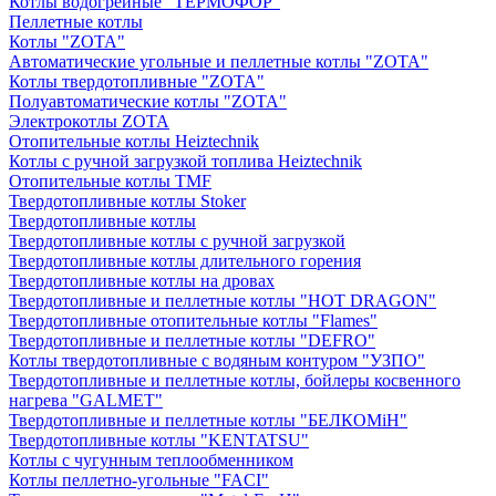
Котлы водогрейные "ТЕРМОФОР"
Пеллетные котлы
Котлы "ZOTA"
Автоматические угольные и пеллетные котлы "ZOTA"
Котлы твердотопливные "ZOTA"
Полуавтоматические котлы "ZOTA"
Электрокотлы ZOTA
Отопительные котлы Heiztechnik
Котлы с ручной загрузкой топлива Heiztechnik
Отопительные котлы TMF
Твердотопливные котлы Stoker
Твердотопливные котлы
Твердотопливные котлы с ручной загрузкой
Твердотопливные котлы длительного горения
Твердотопливные котлы на дровах
Твердотопливные и пеллетные котлы "HOT DRAGON"
Твердотопливные отопительные котлы "Flames"
Твердотопливные и пеллетные котлы "DEFRO"
Котлы твердотопливные с водяным контуром "УЗПО"
Твердотопливные и пеллетные котлы, бойлеры косвенного
нагрева "GALMET"
Твердотопливные и пеллетные котлы "БЕЛКОМiН"
Твердотопливные котлы "KENTATSU"
Котлы с чугунным теплообменником
Котлы пеллетно-угольные "FACI"