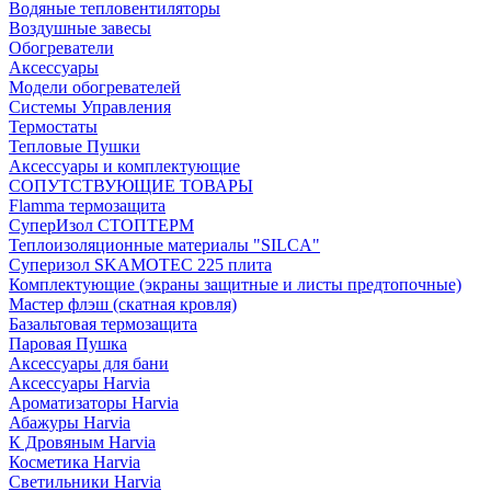
Водяные тепловентиляторы
Воздушные завесы
Обогреватели
Аксессуары
Модели обогревателей
Системы Управления
Термостаты
Тепловые Пушки
Аксессуары и комплектующие
СОПУТСТВУЮЩИЕ ТОВАРЫ
Flamma термозащита
СуперИзол СТОПТЕРМ
Теплоизоляционные материалы "SILCA"
Суперизол SKAMOTEC 225 плита
Комплектующие (экраны защитные и листы предтопочные)
Мастер флэш (скатная кровля)
Базальтовая термозащита
Паровая Пушка
Аксессуары для бани
Аксессуары Harvia
Ароматизаторы Harvia
Абажуры Harvia
К Дровяным Harvia
Косметика Harvia
Светильники Harvia