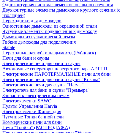
Одноконтурная система элементов овального сечения
Двухконтурные элементы дымоходов круглого сечения (с
изоляцией)
Переходники для дымоходов
Одностенные дымоходы из окрашенной стали
Чугунные элементы подключения к дымоходу
Дымоходы из вулканической пемзы
Гибкие дымоходы для подключения
Stabile
Переходные патрубки на дымоход (Рубцовск)
Печи для бани и сауны
Электрические печи для бани и сауны
Автономные генераторы перегретого пара АЭГПП
Электрические ПАРОТЕРМАЛЬНЫЕ печи для бани
Электрические печи для бани и сауны "Кristina"
Электрические печи для сауны "Harvia"
Электропечь для бани и сауны "Премьера"
Запчасти к электрическим печам
Электрокаменки SAWO
Пульты Управления Harvia
Электрокаменки Финляндия
Чугунные Топки банной печи
Коммерческие печи для бани
Печи "Тройка" (РАСПРОДАЖА)
Печи чугунные в сетке, в кожухе и "Ураган"