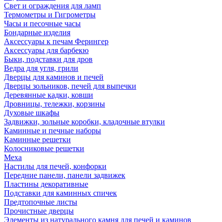
Свет и ограждения для ламп
Термометры и Гигрометры
Часы и песочные часы
Бондарные изделия
Аксессуары к печам Ферингер
Аксессуары для барбекю
Быки, подставки для дров
Ведра для угля, грили
Дверцы для каминов и печей
Дверцы зольников, печей для выпечки
Деревянные кадки, ковши
Дровницы, тележки, корзины
Духовые шкафы
Задвижки, зольные коробки, кладочные втулки
Каминные и печные наборы
Каминные решетки
Колосниковые решетки
Меха
Настилы для печей, конфорки
Передние панели, панели задвижек
Пластины декоративные
Подставки для каминных спичек
Предтопочные листы
Прочистные дверцы
Элементы из натурального камня для печей и каминов