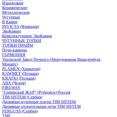
Изразцовые
Керамические
Металлические
Чугунные
В Камне
INVICTA (Франция)
ЭкоКамин
Комплектующие ЭкоКамин
ЧУГУННЫЕ ТОПКИ
ТОПКИ ПРАЙМ
Печи-камины
ГАРМОНИЯ
Уральский Завод Печного Оборудования (Бранденбург,
Монарх)
PLAMEN (Хорватия)
KAWMET (Польша)
KRATKI (Польша)
ABX (Чехия)
FIREWAY
"Сибирский ЖАР" (Рубцовск) Россия
TIM SISTEM (Сербия)
Дровяные кухонные плиты TIM SISTEM
Дровяные отопительные печи TIM SISTEM
FERGUSS (Сербия)
TMF