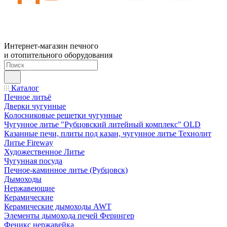
Интернет-магазин печного
и отопительного оборудования
Каталог
Печное литьё
Дверки чугунные
Колосниковые решетки чугунные
Чугунное литье "Рубцовский литейный комплекс" OLD
Казанные печи, плиты под казан, чугунное литье Технолит
Литье Fireway
Художественное Литье
Чугунная посуда
Печное-каминное литье (Рубцовск)
Дымоходы
Нержавеющие
Керамические
Керамические дымоходы AWT
Элементы дымохода печей Ферингер
Феникс нержавейка