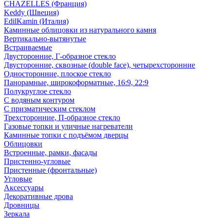
CHAZELLES (Франция)
Keddy (Швеция)
EdilKamin (Италия)
Каминные облицовки из натурального камня
Вертикально-вытянутые
Встраиваемые
Двусторонние, Г-образное стекло
Двусторонние, сквозные (double face), четырехсторонние
Односторонние, плоское стекло
Панорамные, широкоформатные, 16:9, 22:9
Полукруглое стекло
С водяным контуром
С призматическим стеклом
Трехсторонние, П-образное стекло
Газовые топки и уличные нагреватели
Каминные топки с подъёмом дверцы
Облицовки
Встроенные, рамки, фасады
Пристенно-угловые
Пристенные (фронтальные)
Угловые
Аксессуары
Декоративные дрова
Дровницы
Зеркала