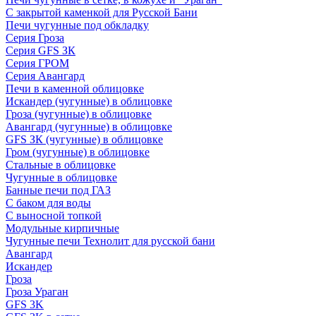
С закрытой каменкой для Русской Бани
Печи чугунные под обкладку
Серия Гроза
Серия GFS ЗК
Серия ГРОМ
Серия Авангард
Печи в каменной облицовке
Искандер (чугунные) в облицовке
Гроза (чугунные) в облицовке
Авангард (чугунные) в облицовке
GFS ЗК (чугунные) в облицовке
Гром (чугунные) в облицовке
Стальные в облицовке
Чугунные в облицовке
Банные печи под ГАЗ
С баком для воды
С выносной топкой
Модульные кирпичные
Чугунные печи Технолит для русской бани
Авангард
Искандер
Гроза
Гроза Ураган
GFS 3K