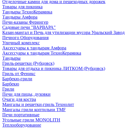
Отделочные камни для дома и пешеходных дорожек
Товары для пикника
Тандыры ТехноКерамика
Тандыры Амфора
Печи-казаны Ферингер
Садовые печи "ВАРВАРА"
Казан-мангал и Печь для утилизации мусора Уральский Завод
Печного Оборудования
Уличный комплекс
Аксессуары к тандырам Амфора
Аксессуары к тандырам ТехноКерамика
Тандыры
Гриль-решетки (Рубцовск)
Товары для отдыха и пикника ЛИТКОМ (Рубцовск)
Гриль от Феникс
Барбекю-грили
Барбекю
Грили
Печи для пицы, духовки
Очаги для костра
Мангалы и решетки-гриль Технолит
Мангалы грили коптильни TMF
Печи портативные
Угольные грили MONOLITH
Теплооборудование