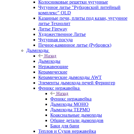
Колосниковые решетки чугунные
Чугунное литье "Рубцовский литейный
комплекс" OLD
Казанные печи, плиты под казан, чугунное
литье Технолит
Литье Fireway
Художественное Литье
Чугунная посуда
Печное-каминное литье (Рубцовск)
Дымоходы
Назад
Дымоходы
Нержавеющие
Керамические
Керамические дымоходы AWT
Элементы дымохода печей Ферингер
Феникс нержавейка
Назад
Феникс нержавейка
Дымоходы МОНО
Дымоходы ТЕРМО
Коаксиальные дымоходы
Общие детали дымоходов
Баки для бани
Теплов и Сухов нержавейка