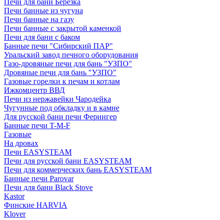
Печи для бани Березка
Печи банные из чугуна
Печи банные на газу
Печи банные с закрытой каменкой
Печи для бани с баком
Банные печи "Сибирский ПАР"
Уральский завод печного оборудования
Газо-дровяные печи для бань "УЗПО"
Дровяные печи для бань "УЗПО"
Газовые горелки к печам и котлам
Ижкомцентр ВВД
Печи из нержавейки Чародейка
Чугунные под обкладку и в камне
Для русской бани печи Ферингер
Банные печи T-M-F
Газовые
На дровах
Печи EASYSTEAM
Печи для русской бани EASYSTEAM
Печи для коммерческих бань EASYSTEAM
Банные печи Parovar
Печи для бани Black Stove
Kastor
Финские HARVIA
Klover