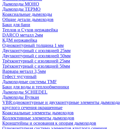
Дымоходы МОНО
Дымоходы ТЕРМО
Коаксиальные дымоходы
Общие детали дымоходов
Баки для бани
Теплов и Сухов нержавейка
DARCO металл 2мм
КДМ нержавейка
Одноконтурный толщина 1 мм
Двухконтурный с изоляцией 25мм
Двухконтурный с изоляцией 50мм
Трёхконтурный с изоляцией 25мм
Трёхконтурный с изоляцией 50мм
Варвара металл 3,5мм
Гефест чугунный
Дымоходные системы TMF
Баки для воды и теплообменники
Дымоходы SCHIEDEL
Дымоходы Вулкан
VBR:одноконтурные и двухконтурные элементы дымохода
круглого сечения окрашенные
Коаксиальные элементы дымоходов
Коллективные элементы дымоходов
Кронштейны и основания к опорам дымоходов
Одноконтурная система элементов круглого сечения