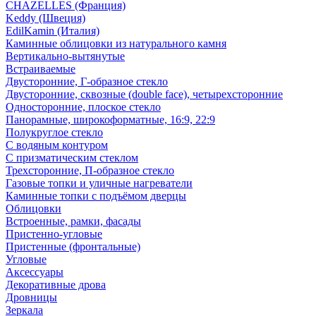
CHAZELLES (Франция)
Keddy (Швеция)
EdilKamin (Италия)
Каминные облицовки из натурального камня
Вертикально-вытянутые
Встраиваемые
Двусторонние, Г-образное стекло
Двусторонние, сквозные (double face), четырехсторонние
Односторонние, плоское стекло
Панорамные, широкоформатные, 16:9, 22:9
Полукруглое стекло
С водяным контуром
С призматическим стеклом
Трехсторонние, П-образное стекло
Газовые топки и уличные нагреватели
Каминные топки с подъёмом дверцы
Облицовки
Встроенные, рамки, фасады
Пристенно-угловые
Пристенные (фронтальные)
Угловые
Аксессуары
Декоративные дрова
Дровницы
Зеркала