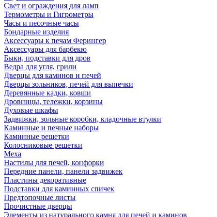
Свет и ограждения для ламп
Термометры и Гигрометры
Часы и песочные часы
Бондарные изделия
Аксессуары к печам Ферингер
Аксессуары для барбекю
Быки, подставки для дров
Ведра для угля, грили
Дверцы для каминов и печей
Дверцы зольников, печей для выпечки
Деревянные кадки, ковши
Дровницы, тележки, корзины
Духовые шкафы
Задвижки, зольные коробки, кладочные втулки
Каминные и печные наборы
Каминные решетки
Колосниковые решетки
Меха
Настилы для печей, конфорки
Передние панели, панели задвижек
Пластины декоративные
Подставки для каминных спичек
Предтопочные листы
Прочистные дверцы
Элементы из натурального камня для печей и каминов