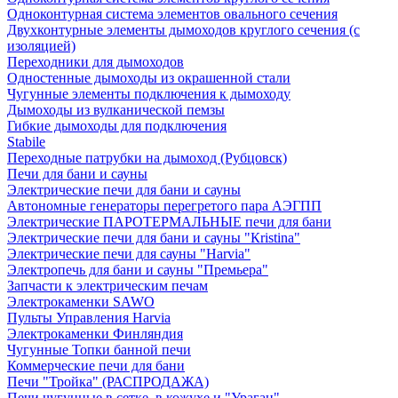
Одноконтурная система элементов овального сечения
Двухконтурные элементы дымоходов круглого сечения (с
изоляцией)
Переходники для дымоходов
Одностенные дымоходы из окрашенной стали
Чугунные элементы подключения к дымоходу
Дымоходы из вулканической пемзы
Гибкие дымоходы для подключения
Stabile
Переходные патрубки на дымоход (Рубцовск)
Печи для бани и сауны
Электрические печи для бани и сауны
Автономные генераторы перегретого пара АЭГПП
Электрические ПАРОТЕРМАЛЬНЫЕ печи для бани
Электрические печи для бани и сауны "Кristina"
Электрические печи для сауны "Harvia"
Электропечь для бани и сауны "Премьера"
Запчасти к электрическим печам
Электрокаменки SAWO
Пульты Управления Harvia
Электрокаменки Финляндия
Чугунные Топки банной печи
Коммерческие печи для бани
Печи "Тройка" (РАСПРОДАЖА)
Печи чугунные в сетке, в кожухе и "Ураган"