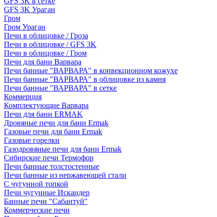
GFS 3K в сетке
GFS 3K Ураган
Гром
Гром Ураган
Печи в облицовке / Гроза
Печи в облицовке / GFS 3K
Печи в облицовке / Гром
Печи для бани Варвара
Печи банные "ВАРВАРА" в конвекционном кожухе
Печи банные "ВАРВАРА" в облицовке из камня
Печи банные "ВАРВАРА" в сетке
Коммерция
Комплектующие Варвара
Печи для бани ERMAK
Дровяные печи для бани Ermak
Газовые печи для бани Ermak
Газовые горелки
Газодровяные печи для бани Ermak
Сибирские печи Термофор
Печи банные толстостенные
Печи банные из нержавеющей стали
С чугунной топкой
Печи чугунные Искандер
Банные печи "Сабантуй"
Коммерческие печи