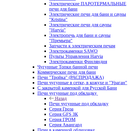
Электрические ПАРОТЕРМАЛЬНЫЕ
печи для бани
Электрические печи для бани и сауны
"Кristina"
Электрические печи для сауны
"Harvia"
Электропечь для бани и сауны
"Премьера"
Запчасти к электрическим печам
Электрокаменки SAWO
Пульты Управления Harvia
Электрокаменки Финляндия
Чугунные Топки банной печи
Коммерческие печи для бани
Печи "Тройка" (РАСПРОДАЖА)
Печи чугунные в сетке, в кожухе и "Ураган"
С закрытой каменкой для Русской Бани
Печи чугунные под обкладку
Назад
Печи чугунные под обкладку
Серия Гроза
Серия GFS ЗК
Серия ГРОМ
Серия Авангард
Печи в каменной облицовке