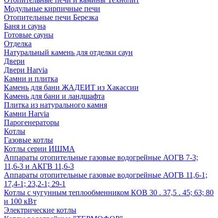
Модульные кирпичные печи
Отопительные печи Березка
Баня и сауна
Готовые сауны
Отделка
Натуральный камень для отделки саун
Двери
Двери Harvia
Камни и плитка
Камень для бани ЖАДЕИТ из Хакассии
Камень для бани и ландшафта
Плитка из натурального камня
Камни Harvia
Парогенераторы
Котлы
Газовые котлы
Котлы серии ИШМА
Аппараты отопительные газовые водогрейные АОГВ 7-3;
11,6-3 и АКГВ 11,6-3
Аппараты отопительные газовые водогрейные АОГВ 11,6-1;
17,4-1; 23,2-1; 29-1
Котлы с чугунным теплообменником КОВ 30 . 37,5 . 45; 63; 80
и 100 кВт
Электрические котлы