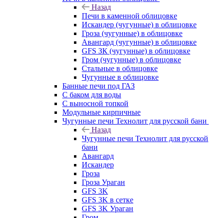
Назад
Печи в каменной облицовке
Искандер (чугунные) в облицовке
Гроза (чугунные) в облицовке
Авангард (чугунные) в облицовке
GFS ЗК (чугунные) в облицовке
Гром (чугунные) в облицовке
Стальные в облицовке
Чугунные в облицовке
Банные печи под ГАЗ
С баком для воды
С выносной топкой
Модульные кирпичные
Чугунные печи Технолит для русской бани
Назад
Чугунные печи Технолит для русской
бани
Авангард
Искандер
Гроза
Гроза Ураган
GFS 3K
GFS 3K в сетке
GFS 3K Ураган
Гром