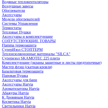
Водяные тепловентиляторы
Воздушные завесы
Обогреватели
Аксессуары
Модели обогревателей
Системы Управления
Термостаты
Тепловые Пушки
Аксессуары и комплектующие
СОПУТСТВУЮЩИЕ ТОВАРЫ
Flamma термозащита
СуперИзол СТОПТЕРМ
Теплоизоляционные материалы "SILCA"
Суперизол SKAMOTEC 225 плита
Комплектующие (экраны защитные и листы предтопочные)
Мастер флэш (скатная кровля)
Базальтовая термозащита
Паровая Пушка
Аксессуары для бани
Аксессуары Harvia
Ароматизаторы Harvia
Абажуры Harvia
К Дровяным Harvia
Косметика Harvia
Светильники Harvia