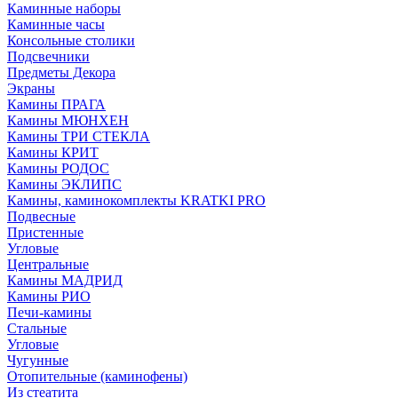
Каминные наборы
Каминные часы
Консольные столики
Подсвечники
Предметы Декора
Экраны
Камины ПРАГА
Камины МЮНХЕН
Камины ТРИ СТЕКЛА
Камины КРИТ
Камины РОДОС
Камины ЭКЛИПС
Камины, каминокомплекты KRATKI PRO
Подвесные
Пристенные
Угловые
Центральные
Камины МАДРИД
Камины РИО
Печи-камины
Стальные
Угловые
Чугунные
Отопительные (каминофены)
Из стеатита