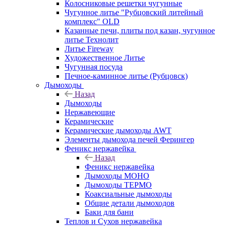
Колосниковые решетки чугунные
Чугунное литье "Рубцовский литейный
комплекс" OLD
Казанные печи, плиты под казан, чугунное
литье Технолит
Литье Fireway
Художественное Литье
Чугунная посуда
Печное-каминное литье (Рубцовск)
Дымоходы
Назад
Дымоходы
Нержавеющие
Керамические
Керамические дымоходы AWT
Элементы дымохода печей Ферингер
Феникс нержавейка
Назад
Феникс нержавейка
Дымоходы МОНО
Дымоходы ТЕРМО
Коаксиальные дымоходы
Общие детали дымоходов
Баки для бани
Теплов и Сухов нержавейка