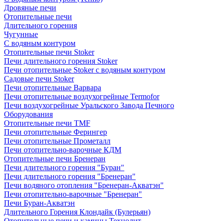
Дровяные печи
Отопительные печи
Длительного горения
Чугунные
C водяным контуром
Отопительные печи Stoker
Печи длительного горения Stoker
Печи отопительные Stoker с водяным контуром
Садовые печи Stoker
Печи отопительные Варвара
Печи отопительные воздухогрейные Termofor
Печи воздухогрейные Уральского Завода Печного
Оборудования
Отопительные печи TMF
Печи отопительные Ферингер
Печи отопительные Прометалл
Печи отопительно-варочные КДМ
Отопительные печи Бренеран
Печи длительного горения "Буран"
Печи длительного горения "Бренеран"
Печи водяного отопления "Бренеран-Акватэн"
Печи отопительно-варочные "Бренеран"
Печи Буран-Акватэн
Длительного Горения Клондайк (Булерьян)
Отопительные печи и камины Технолит