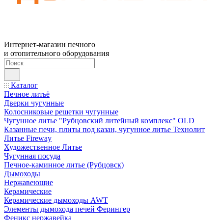
Интернет-магазин печного
и отопительного оборудования
Каталог
Печное литьё
Дверки чугунные
Колосниковые решетки чугунные
Чугунное литье "Рубцовский литейный комплекс" OLD
Казанные печи, плиты под казан, чугунное литье Технолит
Литье Fireway
Художественное Литье
Чугунная посуда
Печное-каминное литье (Рубцовск)
Дымоходы
Нержавеющие
Керамические
Керамические дымоходы AWT
Элементы дымохода печей Ферингер
Феникс нержавейка