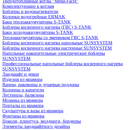
Твердотопливные котлы "Metal-FacH"
Комплектующие к котлам
Бойлеры и водонагреватели
Колонки водогрейные ERMAK
Баки теплоаккумуляторы S-TANK
Бойлеры косвенного нагрева (ГВС) S-TANK
Баки холодоаккумуляторы S-TANK
Теплоаккумуляторы со змеевиком ГВС S-TANK
Бойлеры косвенного нагрева напольные SUNSYSTEM
Бойлеры косвенного нагрева настенные SUNSYSTEM
Напольные накопительные электрические бойлеры
SUNSYSTEM
Профессиональные напольные бойлеры косвенного нагрева
SUNSYSTEM
Ландшафт и декор
Изделия из мрамора
Ванны, раковины и душевые поддоны
Колонны и капители
Лестницы, балясины
Мозаика из мрамора
Порталы из мрамора
Скульптура и вазы из мрамора
Фонтаны из мрамора
Цоколи, плинтуса, молдинги, бордюры
Элементы ландшафтного дизайна