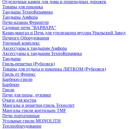
Отделочные камни для дома и пешеходных дорожек
Товары для пикника
Тандыры ТехноКерамика
Тандыры Амфора
Печи-казаны Ферингер
Садовые печи "ВАРВАРА"
Казан-мангал и Печь для утилизации мусора Уральский Завод
Печного Оборудования
Уличный комплекс
Аксессуары к тандырам Амфора
Аксессуары к тандырам ТехноКерамика
Тандыры
Гриль-решетки (Рубцовск)
Товары для отдыха и пикника ЛИТКОМ (Рубцовск)
Гриль от Феникс
Барбекю-грили
Барбекю
Грили
Печи для пицы, духовки
Очаги для костра
Мангалы и решетки-гриль Технолит
Мангалы грили коптильни TMF
Печи портативные
Угольные грили MONOLITH
Теплооборудование