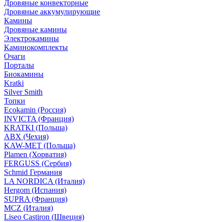
Дровяные конвекторные
Дровяные аккумулирующие
Камины
Дровяные камины
Электрокамины
Каминокомплекты
Очаги
Порталы
Биокамины
Kratki
Silver Smith
Топки
Ecokamin (Россия)
INVICTA (Франция)
KRATKI (Польша)
ABX (Чехия)
KAW-MET (Польша)
Plamen (Хорватия)
FERGUSS (Сербия)
Schmid Германия
LA NORDICA (Италия)
Hergom (Испания)
SUPRA (Франция)
MCZ (Италия)
Liseo Castiron (Швеция)