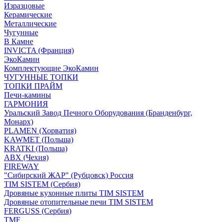
Изразцовые
Керамические
Металлические
Чугунные
В Камне
INVICTA (Франция)
ЭкоКамин
Комплектующие ЭкоКамин
ЧУГУННЫЕ ТОПКИ
ТОПКИ ПРАЙМ
Печи-камины
ГАРМОНИЯ
Уральский Завод Печного Оборудования (Бранденбург,
Монарх)
PLAMEN (Хорватия)
KAWMET (Польша)
KRATKI (Польша)
ABX (Чехия)
FIREWAY
"Сибирский ЖАР" (Рубцовск) Россия
TIM SISTEM (Сербия)
Дровяные кухонные плиты TIM SISTEM
Дровяные отопительные печи TIM SISTEM
FERGUSS (Сербия)
TMF