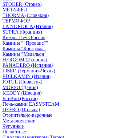
STOKER (Стокер)
МЕТА-БЕЛ
THORMA (Словакия)
ТЕРМОФОР
LA NORDICA (Италия)
SUPRA (Франция)
Кимры-Печь Россия
Камины ""Прованс""
Камины "Кострома"
Камины "Медальон"
HERGOM (Испания)
PANADERO (Испания)
LISEO (Германия-Чехия)
EDILKAMIN (Италия)
JOTUL (Норвегия)
MORSO (Дания)
KEDDY (Швеция)
FireBird (Россия)
Печь-камин EASYSTEAM
DEFRO (Польша)
Отопительно-варочные
Металлические
Чугунные
Пеллетные
С водяным контуром (Termo)