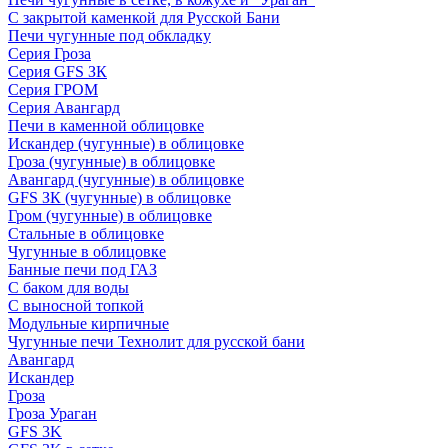
С закрытой каменкой для Русской Бани
Печи чугунные под обкладку
Серия Гроза
Серия GFS ЗК
Серия ГРОМ
Серия Авангард
Печи в каменной облицовке
Искандер (чугунные) в облицовке
Гроза (чугунные) в облицовке
Авангард (чугунные) в облицовке
GFS ЗК (чугунные) в облицовке
Гром (чугунные) в облицовке
Стальные в облицовке
Чугунные в облицовке
Банные печи под ГАЗ
С баком для воды
С выносной топкой
Модульные кирпичные
Чугунные печи Технолит для русской бани
Авангард
Искандер
Гроза
Гроза Ураган
GFS 3K