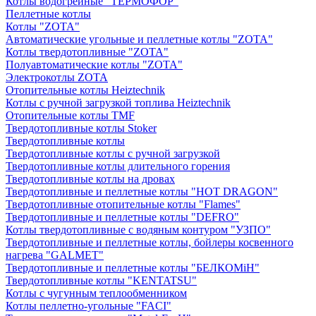
Котлы водогрейные "ТЕРМОФОР"
Пеллетные котлы
Котлы "ZOTA"
Автоматические угольные и пеллетные котлы "ZOTA"
Котлы твердотопливные "ZOTA"
Полуавтоматические котлы "ZOTA"
Электрокотлы ZOTA
Отопительные котлы Heiztechnik
Котлы с ручной загрузкой топлива Heiztechnik
Отопительные котлы TMF
Твердотопливные котлы Stoker
Твердотопливные котлы
Твердотопливные котлы с ручной загрузкой
Твердотопливные котлы длительного горения
Твердотопливные котлы на дровах
Твердотопливные и пеллетные котлы "HOT DRAGON"
Твердотопливные отопительные котлы "Flames"
Твердотопливные и пеллетные котлы "DEFRO"
Котлы твердотопливные с водяным контуром "УЗПО"
Твердотопливные и пеллетные котлы, бойлеры косвенного
нагрева "GALMET"
Твердотопливные и пеллетные котлы "БЕЛКОМiН"
Твердотопливные котлы "KENTATSU"
Котлы с чугунным теплообменником
Котлы пеллетно-угольные "FACI"