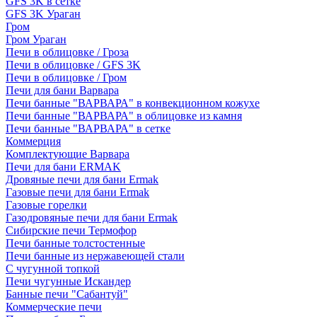
GFS 3K в сетке
GFS 3K Ураган
Гром
Гром Ураган
Печи в облицовке / Гроза
Печи в облицовке / GFS 3K
Печи в облицовке / Гром
Печи для бани Варвара
Печи банные "ВАРВАРА" в конвекционном кожухе
Печи банные "ВАРВАРА" в облицовке из камня
Печи банные "ВАРВАРА" в сетке
Коммерция
Комплектующие Варвара
Печи для бани ERMAK
Дровяные печи для бани Ermak
Газовые печи для бани Ermak
Газовые горелки
Газодровяные печи для бани Ermak
Сибирские печи Термофор
Печи банные толстостенные
Печи банные из нержавеющей стали
С чугунной топкой
Печи чугунные Искандер
Банные печи "Сабантуй"
Коммерческие печи