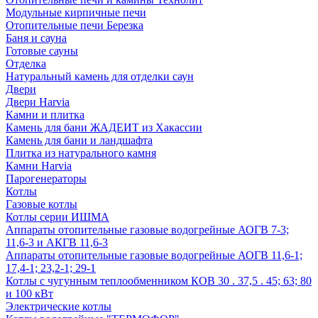
Модульные кирпичные печи
Отопительные печи Березка
Баня и сауна
Готовые сауны
Отделка
Натуральный камень для отделки саун
Двери
Двери Harvia
Камни и плитка
Камень для бани ЖАДЕИТ из Хакассии
Камень для бани и ландшафта
Плитка из натурального камня
Камни Harvia
Парогенераторы
Котлы
Газовые котлы
Котлы серии ИШМА
Аппараты отопительные газовые водогрейные АОГВ 7-3;
11,6-3 и АКГВ 11,6-3
Аппараты отопительные газовые водогрейные АОГВ 11,6-1;
17,4-1; 23,2-1; 29-1
Котлы с чугунным теплообменником КОВ 30 . 37,5 . 45; 63; 80
и 100 кВт
Электрические котлы