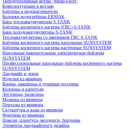
Твердотопливные котлы "Metal-FacH"
Комплектующие к котлам
Бойлеры и водонагреватели
Колонки водогрейные ERMAK
Баки теплоаккумуляторы S-TANK
Бойлеры косвенного нагрева (ГВС) S-TANK
Баки холодоаккумуляторы S-TANK
Теплоаккумуляторы со змеевиком ГВС S-TANK
Бойлеры косвенного нагрева напольные SUNSYSTEM
Бойлеры косвенного нагрева настенные SUNSYSTEM
Напольные накопительные электрические бойлеры
SUNSYSTEM
Профессиональные напольные бойлеры косвенного нагрева
SUNSYSTEM
Ландшафт и декор
Изделия из мрамора
Ванны, раковины и душевые поддоны
Колонны и капители
Лестницы, балясины
Мозаика из мрамора
Порталы из мрамора
Скульптура и вазы из мрамора
Фонтаны из мрамора
Цоколи, плинтуса, молдинги, бордюры
Элементы ландшафтного дизайна