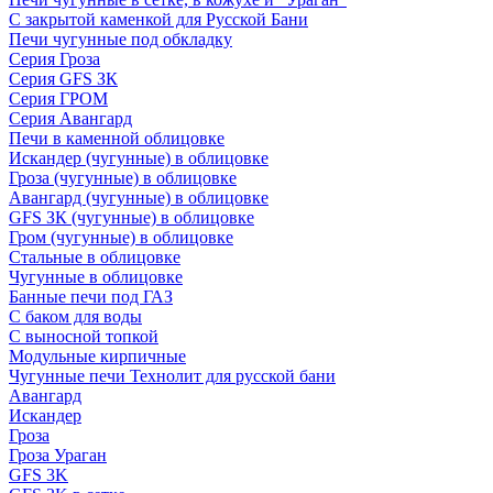
С закрытой каменкой для Русской Бани
Печи чугунные под обкладку
Серия Гроза
Серия GFS ЗК
Серия ГРОМ
Серия Авангард
Печи в каменной облицовке
Искандер (чугунные) в облицовке
Гроза (чугунные) в облицовке
Авангард (чугунные) в облицовке
GFS ЗК (чугунные) в облицовке
Гром (чугунные) в облицовке
Стальные в облицовке
Чугунные в облицовке
Банные печи под ГАЗ
С баком для воды
С выносной топкой
Модульные кирпичные
Чугунные печи Технолит для русской бани
Авангард
Искандер
Гроза
Гроза Ураган
GFS 3K