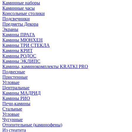
Каминные наборы
Каминные часы
Консольные столики
Подсвечники
Предметы Декора
Экраны
Камины ПРАГА
Камины МЮНХЕН
Камины ТРИ СТЕКЛА
Камины КРИТ
Камины РОДОС
Камины ЭКЛИПС
Камины, каминокомплекты KRATKI PRO
Подвесные
Пристенные
Угловые
Центральные
Камины МАДРИД
Камины РИО
Печи-камины
Стальные
Угловые
Чугунные
Отопительные (каминофены)
Из стеатита