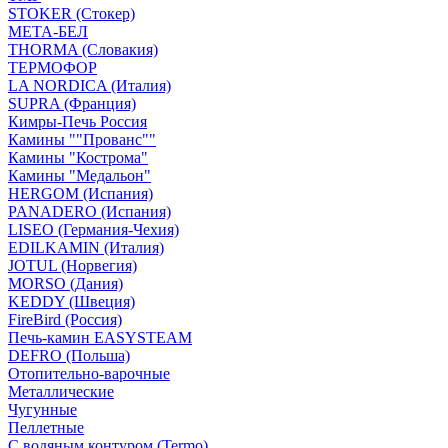
STOKER (Стокер)
МЕТА-БЕЛ
THORMA (Словакия)
ТЕРМОФОР
LA NORDICA (Италия)
SUPRA (Франция)
Кимры-Печь Россия
Камины ""Прованс""
Камины "Кострома"
Камины "Медальон"
HERGOM (Испания)
PANADERO (Испания)
LISEO (Германия-Чехия)
EDILKAMIN (Италия)
JOTUL (Норвегия)
MORSO (Дания)
KEDDY (Швеция)
FireBird (Россия)
Печь-камин EASYSTEAM
DEFRO (Польша)
Отопительно-варочные
Металлические
Чугунные
Пеллетные
С водяным контуром (Termo)