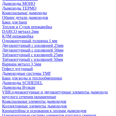
Дымоходы МОНО
Дымоходы ТЕРМО
Коаксиальные дымоходы
Общие детали дымоходов
Баки для бани
Теплов и Сухов нержавейка
DARCO металл 2мм
КДМ нержавейка
Одноконтурный толщина 1 мм
Двухконтурный с изоляцией 25мм
Двухконтурный с изоляцией 50мм
Трёхконтурный с изоляцией 25мм
Трёхконтурный с изоляцией 50мм
Варвара металл 3,5мм
Гефест чугунный
Дымоходные системы TMF
Баки для воды и теплообменники
Дымоходы SCHIEDEL
Дымоходы Вулкан
VBR:одноконтурные и двухконтурные элементы дымохода
круглого сечения окрашенные
Коаксиальные элементы дымоходов
Коллективные элементы дымоходов
Кронштейны и основания к опорам дымоходов
Одноконтурная система элементов круглого сечения