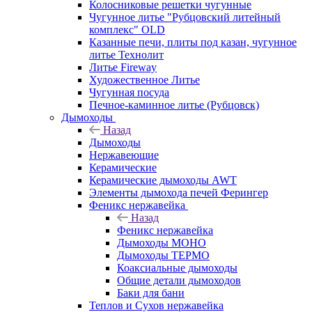
Колосниковые решетки чугунные
Чугунное литье "Рубцовский литейный
комплекс" OLD
Казанные печи, плиты под казан, чугунное
литье Технолит
Литье Fireway
Художественное Литье
Чугунная посуда
Печное-каминное литье (Рубцовск)
Дымоходы
Назад
Дымоходы
Нержавеющие
Керамические
Керамические дымоходы AWT
Элементы дымохода печей Ферингер
Феникс нержавейка
Назад
Феникс нержавейка
Дымоходы МОНО
Дымоходы ТЕРМО
Коаксиальные дымоходы
Общие детали дымоходов
Баки для бани
Теплов и Сухов нержавейка