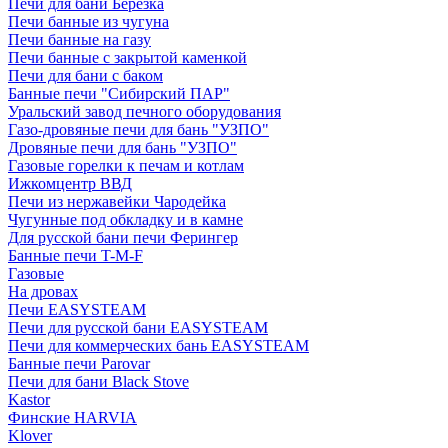
Печи для бани Березка
Печи банные из чугуна
Печи банные на газу
Печи банные с закрытой каменкой
Печи для бани с баком
Банные печи "Сибирский ПАР"
Уральский завод печного оборудования
Газо-дровяные печи для бань "УЗПО"
Дровяные печи для бань "УЗПО"
Газовые горелки к печам и котлам
Ижкомцентр ВВД
Печи из нержавейки Чародейка
Чугунные под обкладку и в камне
Для русской бани печи Ферингер
Банные печи T-M-F
Газовые
На дровах
Печи EASYSTEAM
Печи для русской бани EASYSTEAM
Печи для коммерческих бань EASYSTEAM
Банные печи Parovar
Печи для бани Black Stove
Kastor
Финские HARVIA
Klover