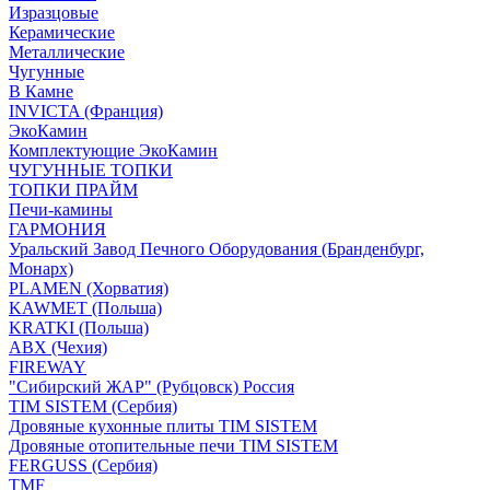
Изразцовые
Керамические
Металлические
Чугунные
В Камне
INVICTA (Франция)
ЭкоКамин
Комплектующие ЭкоКамин
ЧУГУННЫЕ ТОПКИ
ТОПКИ ПРАЙМ
Печи-камины
ГАРМОНИЯ
Уральский Завод Печного Оборудования (Бранденбург,
Монарх)
PLAMEN (Хорватия)
KAWMET (Польша)
KRATKI (Польша)
ABX (Чехия)
FIREWAY
"Сибирский ЖАР" (Рубцовск) Россия
TIM SISTEM (Сербия)
Дровяные кухонные плиты TIM SISTEM
Дровяные отопительные печи TIM SISTEM
FERGUSS (Сербия)
TMF