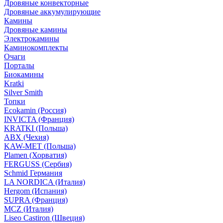
Дровяные конвекторные
Дровяные аккумулирующие
Камины
Дровяные камины
Электрокамины
Каминокомплекты
Очаги
Порталы
Биокамины
Kratki
Silver Smith
Топки
Ecokamin (Россия)
INVICTA (Франция)
KRATKI (Польша)
ABX (Чехия)
KAW-MET (Польша)
Plamen (Хорватия)
FERGUSS (Сербия)
Schmid Германия
LA NORDICA (Италия)
Hergom (Испания)
SUPRA (Франция)
MCZ (Италия)
Liseo Castiron (Швеция)