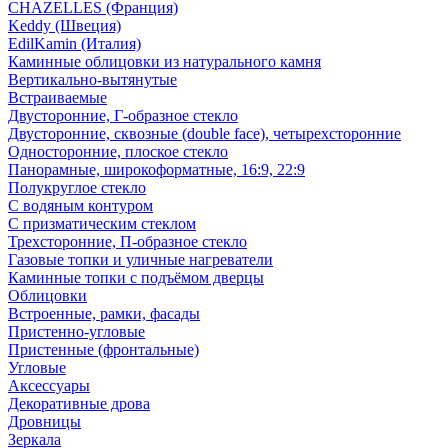
CHAZELLES (Франция)
Keddy (Швеция)
EdilKamin (Италия)
Каминные облицовки из натурального камня
Вертикально-вытянутые
Встраиваемые
Двусторонние, Г-образное стекло
Двусторонние, сквозные (double face), четырехсторонние
Односторонние, плоское стекло
Панорамные, широкоформатные, 16:9, 22:9
Полукруглое стекло
С водяным контуром
С призматическим стеклом
Трехсторонние, П-образное стекло
Газовые топки и уличные нагреватели
Каминные топки с подъёмом дверцы
Облицовки
Встроенные, рамки, фасады
Пристенно-угловые
Пристенные (фронтальные)
Угловые
Аксессуары
Декоративные дрова
Дровницы
Зеркала