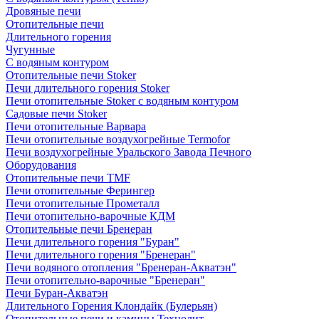
Дровяные печи
Отопительные печи
Длительного горения
Чугунные
C водяным контуром
Отопительные печи Stoker
Печи длительного горения Stoker
Печи отопительные Stoker с водяным контуром
Садовые печи Stoker
Печи отопительные Варвара
Печи отопительные воздухогрейные Termofor
Печи воздухогрейные Уральского Завода Печного
Оборудования
Отопительные печи TMF
Печи отопительные Ферингер
Печи отопительные Прометалл
Печи отопительно-варочные КДМ
Отопительные печи Бренеран
Печи длительного горения "Буран"
Печи длительного горения "Бренеран"
Печи водяного отопления "Бренеран-Акватэн"
Печи отопительно-варочные "Бренеран"
Печи Буран-Акватэн
Длительного Горения Клондайк (Булерьян)
Отопительные печи и камины Технолит