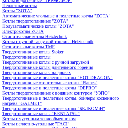
Котлы водогрейные "ТЕРМОФОР"
Пеллетные котлы
Котлы "ZOTA"
Автоматические угольные и пеллетные котлы "ZOTA"
Котлы твердотопливные "ZOTA"
Полуавтоматические котлы "ZOTA"
Электрокотлы ZOTA
Отопительные котлы Heiztechnik
Котлы с ручной загрузкой топлива Heiztechnik
Отопительные котлы TMF
Твердотопливные котлы Stoker
Твердотопливные котлы
Твердотопливные котлы с ручной загрузкой
Твердотопливные котлы длительного горения
Твердотопливные котлы на дровах
Твердотопливные и пеллетные котлы "HOT DRAGON"
Твердотопливные отопительные котлы "Flames"
Твердотопливные и пеллетные котлы "DEFRO"
Котлы твердотопливные с водяным контуром "УЗПО"
Твердотопливные и пеллетные котлы, бойлеры косвенного
нагрева "GALMET"
Твердотопливные и пеллетные котлы "БЕЛКОМiН"
Твердотопливные котлы "KENTATSU"
Котлы с чугунным теплообменником
Котлы пеллетно-угольные "FACI"