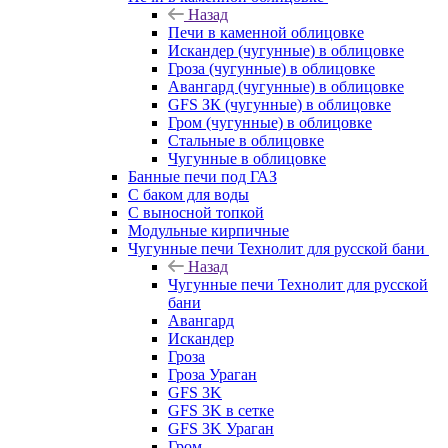
Назад
Печи в каменной облицовке
Искандер (чугунные) в облицовке
Гроза (чугунные) в облицовке
Авангард (чугунные) в облицовке
GFS ЗК (чугунные) в облицовке
Гром (чугунные) в облицовке
Стальные в облицовке
Чугунные в облицовке
Банные печи под ГАЗ
С баком для воды
С выносной топкой
Модульные кирпичные
Чугунные печи Технолит для русской бани
Назад
Чугунные печи Технолит для русской
бани
Авангард
Искандер
Гроза
Гроза Ураган
GFS 3K
GFS 3K в сетке
GFS 3K Ураган
Гром