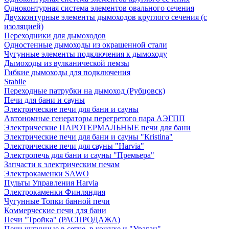
Одноконтурная система элементов овального сечения
Двухконтурные элементы дымоходов круглого сечения (с
изоляцией)
Переходники для дымоходов
Одностенные дымоходы из окрашенной стали
Чугунные элементы подключения к дымоходу
Дымоходы из вулканической пемзы
Гибкие дымоходы для подключения
Stabile
Переходные патрубки на дымоход (Рубцовск)
Печи для бани и сауны
Электрические печи для бани и сауны
Автономные генераторы перегретого пара АЭГПП
Электрические ПАРОТЕРМАЛЬНЫЕ печи для бани
Электрические печи для бани и сауны "Кristina"
Электрические печи для сауны "Harvia"
Электропечь для бани и сауны "Премьера"
Запчасти к электрическим печам
Электрокаменки SAWO
Пульты Управления Harvia
Электрокаменки Финляндия
Чугунные Топки банной печи
Коммерческие печи для бани
Печи "Тройка" (РАСПРОДАЖА)
Печи чугунные в сетке, в кожухе и "Ураган"