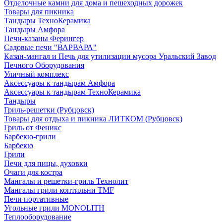
Отделочные камни для дома и пешеходных дорожек
Товары для пикника
Тандыры ТехноКерамика
Тандыры Амфора
Печи-казаны Ферингер
Садовые печи "ВАРВАРА"
Казан-мангал и Печь для утилизации мусора Уральский Завод
Печного Оборудования
Уличный комплекс
Аксессуары к тандырам Амфора
Аксессуары к тандырам ТехноКерамика
Тандыры
Гриль-решетки (Рубцовск)
Товары для отдыха и пикника ЛИТКОМ (Рубцовск)
Гриль от Феникс
Барбекю-грили
Барбекю
Грили
Печи для пицы, духовки
Очаги для костра
Мангалы и решетки-гриль Технолит
Мангалы грили коптильни TMF
Печи портативные
Угольные грили MONOLITH
Теплооборудование