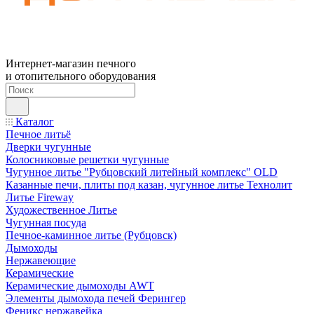
Интернет-магазин печного
и отопительного оборудования
Каталог
Печное литьё
Дверки чугунные
Колосниковые решетки чугунные
Чугунное литье "Рубцовский литейный комплекс" OLD
Казанные печи, плиты под казан, чугунное литье Технолит
Литье Fireway
Художественное Литье
Чугунная посуда
Печное-каминное литье (Рубцовск)
Дымоходы
Нержавеющие
Керамические
Керамические дымоходы AWT
Элементы дымохода печей Ферингер
Феникс нержавейка