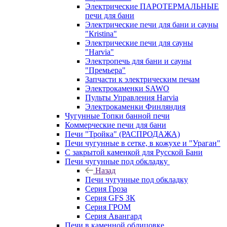
Электрические ПАРОТЕРМАЛЬНЫЕ
печи для бани
Электрические печи для бани и сауны
"Кristina"
Электрические печи для сауны
"Harvia"
Электропечь для бани и сауны
"Премьера"
Запчасти к электрическим печам
Электрокаменки SAWO
Пульты Управления Harvia
Электрокаменки Финляндия
Чугунные Топки банной печи
Коммерческие печи для бани
Печи "Тройка" (РАСПРОДАЖА)
Печи чугунные в сетке, в кожухе и "Ураган"
С закрытой каменкой для Русской Бани
Печи чугунные под обкладку
Назад
Печи чугунные под обкладку
Серия Гроза
Серия GFS ЗК
Серия ГРОМ
Серия Авангард
Печи в каменной облицовке