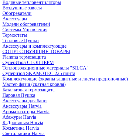
Водяные тепловентиляторы
Воздушные завесы
Обогреватели
Аксессуары
Модели обогревателей
Системы Управления
Термостаты
Тепловые Пушки
Аксессуары и комплектующие
СОПУТСТВУЮЩИЕ ТОВАРЫ
Flamma термозащита
СуперИзол СТОПТЕРМ
Теплоизоляционные материалы "SILCA"
Суперизол SKAMOTEC 225 плита
Комплектующие (экраны защитные и листы предтопочные)
Мастер флэш (скатная кровля)
Базальтовая термозащита
Паровая Пушка
Аксессуары для бани
Аксессуары Harvia
Ароматизаторы Harvia
Абажуры Harvia
К Дровяным Harvia
Косметика Harvia
Светильники Harvia