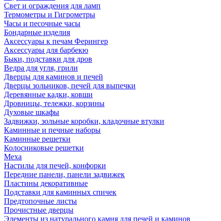
Свет и ограждения для ламп
Термометры и Гигрометры
Часы и песочные часы
Бондарные изделия
Аксессуары к печам Ферингер
Аксессуары для барбекю
Быки, подставки для дров
Ведра для угля, грили
Дверцы для каминов и печей
Дверцы зольников, печей для выпечки
Деревянные кадки, ковши
Дровницы, тележки, корзины
Духовые шкафы
Задвижки, зольные коробки, кладочные втулки
Каминные и печные наборы
Каминные решетки
Колосниковые решетки
Меха
Настилы для печей, конфорки
Передние панели, панели задвижек
Пластины декоративные
Подставки для каминных спичек
Предтопочные листы
Прочистные дверцы
Элементы из натурального камня для печей и каминов