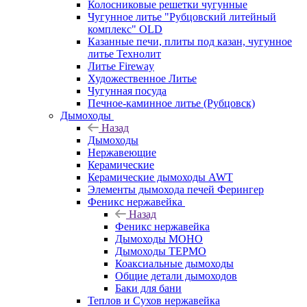
Колосниковые решетки чугунные
Чугунное литье "Рубцовский литейный
комплекс" OLD
Казанные печи, плиты под казан, чугунное
литье Технолит
Литье Fireway
Художественное Литье
Чугунная посуда
Печное-каминное литье (Рубцовск)
Дымоходы
Назад
Дымоходы
Нержавеющие
Керамические
Керамические дымоходы AWT
Элементы дымохода печей Ферингер
Феникс нержавейка
Назад
Феникс нержавейка
Дымоходы МОНО
Дымоходы ТЕРМО
Коаксиальные дымоходы
Общие детали дымоходов
Баки для бани
Теплов и Сухов нержавейка