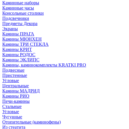
Каминные наборы
Каминные часы
Консольные столики
Подсвечники
Предметы Декора
Экраны
Камины ПРАГА
Камины МЮНХЕН
Камины ТРИ СТЕКЛА
Камины КРИТ
Камины РОДОС
Камины ЭКЛИПС
Камины, каминокомплекты KRATKI PRO
Подвесные
Пристенные
Угловые
Центральные
Камины МАДРИД
Камины РИО
Печи-камины
Стальные
Угловые
Чугунные
Отопительные (каминофены)
Из стеатита