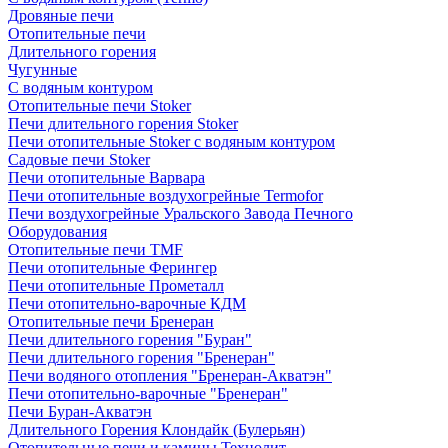
Дровяные печи
Отопительные печи
Длительного горения
Чугунные
C водяным контуром
Отопительные печи Stoker
Печи длительного горения Stoker
Печи отопительные Stoker с водяным контуром
Садовые печи Stoker
Печи отопительные Варвара
Печи отопительные воздухогрейные Termofor
Печи воздухогрейные Уральского Завода Печного
Оборудования
Отопительные печи TMF
Печи отопительные Ферингер
Печи отопительные Прометалл
Печи отопительно-варочные КДМ
Отопительные печи Бренеран
Печи длительного горения "Буран"
Печи длительного горения "Бренеран"
Печи водяного отопления "Бренеран-Акватэн"
Печи отопительно-варочные "Бренеран"
Печи Буран-Акватэн
Длительного Горения Клондайк (Булерьян)
Отопительные печи и камины Технолит