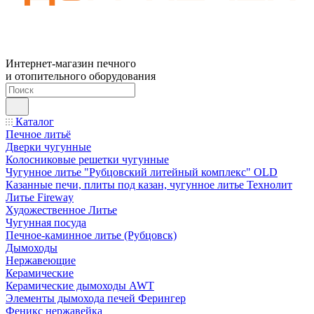
Интернет-магазин печного
и отопительного оборудования
Каталог
Печное литьё
Дверки чугунные
Колосниковые решетки чугунные
Чугунное литье "Рубцовский литейный комплекс" OLD
Казанные печи, плиты под казан, чугунное литье Технолит
Литье Fireway
Художественное Литье
Чугунная посуда
Печное-каминное литье (Рубцовск)
Дымоходы
Нержавеющие
Керамические
Керамические дымоходы AWT
Элементы дымохода печей Ферингер
Феникс нержавейка