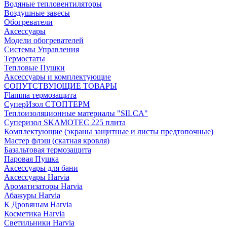
Водяные тепловентиляторы
Воздушные завесы
Обогреватели
Аксессуары
Модели обогревателей
Системы Управления
Термостаты
Тепловые Пушки
Аксессуары и комплектующие
СОПУТСТВУЮЩИЕ ТОВАРЫ
Flamma термозащита
СуперИзол СТОПТЕРМ
Теплоизоляционные материалы "SILCA"
Суперизол SKAMOTEC 225 плита
Комплектующие (экраны защитные и листы предтопочные)
Мастер флэш (скатная кровля)
Базальтовая термозащита
Паровая Пушка
Аксессуары для бани
Аксессуары Harvia
Ароматизаторы Harvia
Абажуры Harvia
К Дровяным Harvia
Косметика Harvia
Светильники Harvia