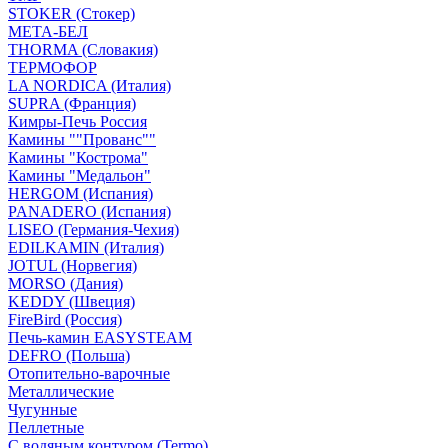
STOKER (Стокер)
МЕТА-БЕЛ
THORMA (Словакия)
ТЕРМОФОР
LA NORDICA (Италия)
SUPRA (Франция)
Кимры-Печь Россия
Камины ""Прованс""
Камины "Кострома"
Камины "Медальон"
HERGOM (Испания)
PANADERO (Испания)
LISEO (Германия-Чехия)
EDILKAMIN (Италия)
JOTUL (Норвегия)
MORSO (Дания)
KEDDY (Швеция)
FireBird (Россия)
Печь-камин EASYSTEAM
DEFRO (Польша)
Отопительно-варочные
Металлические
Чугунные
Пеллетные
С водяным контуром (Termo)