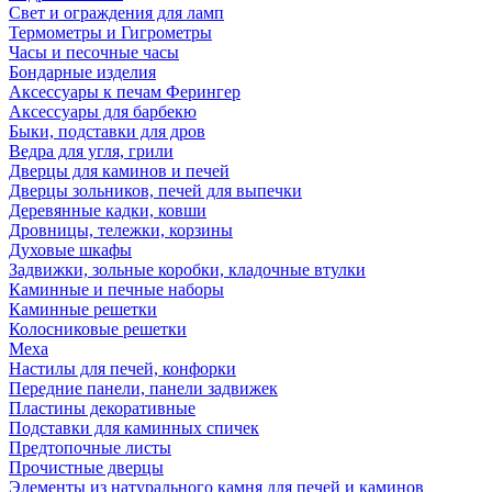
Свет и ограждения для ламп
Термометры и Гигрометры
Часы и песочные часы
Бондарные изделия
Аксессуары к печам Ферингер
Аксессуары для барбекю
Быки, подставки для дров
Ведра для угля, грили
Дверцы для каминов и печей
Дверцы зольников, печей для выпечки
Деревянные кадки, ковши
Дровницы, тележки, корзины
Духовые шкафы
Задвижки, зольные коробки, кладочные втулки
Каминные и печные наборы
Каминные решетки
Колосниковые решетки
Меха
Настилы для печей, конфорки
Передние панели, панели задвижек
Пластины декоративные
Подставки для каминных спичек
Предтопочные листы
Прочистные дверцы
Элементы из натурального камня для печей и каминов