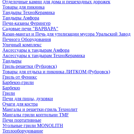
Отделочные камни для дома и пешеходных дорожек
Товары для пикника
Тандыры ТехноКерамика
Тандыры Амфора
Печи-казаны Ферингер
Садовые печи "ВАРВАРА"
Казан-мангал и Печь для утилизации мусора Уральский Завод
Печного Оборудования
Уличный комплекс
Аксессуары к тандырам Амфора
Аксессуары к тандырам ТехноКерамика
Тандыры
Гриль-решетки (Рубцовск)
Товары для отдыха и пикника ЛИТКОМ (Рубцовск)
Гриль от Феникс
Барбекю-грили
Барбекю
Грили
Печи для пицы, духовки
Очаги для костра
Мангалы и решетки-гриль Технолит
Мангалы грили коптильни TMF
Печи портативные
Угольные грили MONOLITH
Теплооборудование