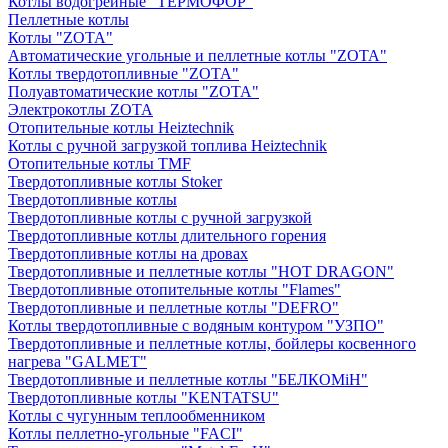
Котлы водогрейные "ТЕРМОФОР"
Пеллетные котлы
Котлы "ZOTA"
Автоматические угольные и пеллетные котлы "ZOTA"
Котлы твердотопливные "ZOTA"
Полуавтоматические котлы "ZOTA"
Электрокотлы ZOTA
Отопительные котлы Heiztechnik
Котлы с ручной загрузкой топлива Heiztechnik
Отопительные котлы TMF
Твердотопливные котлы Stoker
Твердотопливные котлы
Твердотопливные котлы с ручной загрузкой
Твердотопливные котлы длительного горения
Твердотопливные котлы на дровах
Твердотопливные и пеллетные котлы "HOT DRAGON"
Твердотопливные отопительные котлы "Flames"
Твердотопливные и пеллетные котлы "DEFRO"
Котлы твердотопливные с водяным контуром "УЗПО"
Твердотопливные и пеллетные котлы, бойлеры косвенного
нагрева "GALMET"
Твердотопливные и пеллетные котлы "БЕЛКОМiН"
Твердотопливные котлы "KENTATSU"
Котлы с чугунным теплообменником
Котлы пеллетно-угольные "FACI"