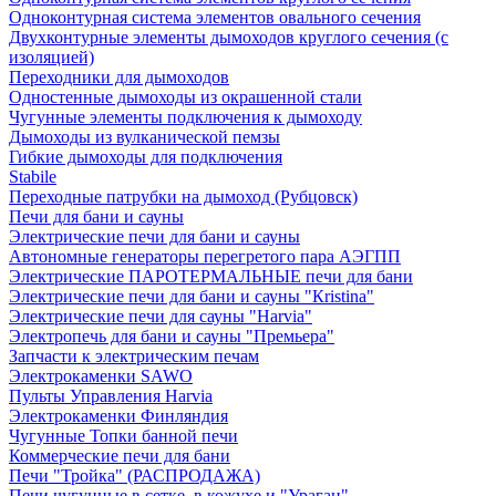
Одноконтурная система элементов овального сечения
Двухконтурные элементы дымоходов круглого сечения (с
изоляцией)
Переходники для дымоходов
Одностенные дымоходы из окрашенной стали
Чугунные элементы подключения к дымоходу
Дымоходы из вулканической пемзы
Гибкие дымоходы для подключения
Stabile
Переходные патрубки на дымоход (Рубцовск)
Печи для бани и сауны
Электрические печи для бани и сауны
Автономные генераторы перегретого пара АЭГПП
Электрические ПАРОТЕРМАЛЬНЫЕ печи для бани
Электрические печи для бани и сауны "Кristina"
Электрические печи для сауны "Harvia"
Электропечь для бани и сауны "Премьера"
Запчасти к электрическим печам
Электрокаменки SAWO
Пульты Управления Harvia
Электрокаменки Финляндия
Чугунные Топки банной печи
Коммерческие печи для бани
Печи "Тройка" (РАСПРОДАЖА)
Печи чугунные в сетке, в кожухе и "Ураган"