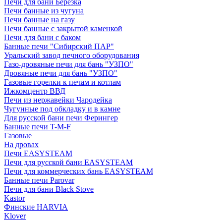
Печи для бани Березка
Печи банные из чугуна
Печи банные на газу
Печи банные с закрытой каменкой
Печи для бани с баком
Банные печи "Сибирский ПАР"
Уральский завод печного оборудования
Газо-дровяные печи для бань "УЗПО"
Дровяные печи для бань "УЗПО"
Газовые горелки к печам и котлам
Ижкомцентр ВВД
Печи из нержавейки Чародейка
Чугунные под обкладку и в камне
Для русской бани печи Ферингер
Банные печи T-M-F
Газовые
На дровах
Печи EASYSTEAM
Печи для русской бани EASYSTEAM
Печи для коммерческих бань EASYSTEAM
Банные печи Parovar
Печи для бани Black Stove
Kastor
Финские HARVIA
Klover