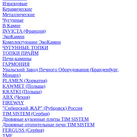
Изразцовые
Керамические
Металлические
Чугунные
В Камне
INVICTA (Франция)
ЭкоКамин
Комплектующие ЭкоКамин
ЧУГУННЫЕ ТОПКИ
ТОПКИ ПРАЙМ
Печи-камины
ГАРМОНИЯ
Уральский Завод Печного Оборудования (Бранденбург,
Монарх)
PLAMEN (Хорватия)
KAWMET (Польша)
KRATKI (Польша)
ABX (Чехия)
FIREWAY
"Сибирский ЖАР" (Рубцовск) Россия
TIM SISTEM (Сербия)
Дровяные кухонные плиты TIM SISTEM
Дровяные отопительные печи TIM SISTEM
FERGUSS (Сербия)
TMF