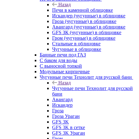
Назад
Печи в каменной облицовке
Искандер (чугунные) в облицовке
Гроза (чугунные) в облицовке
Авангард (чугунные) в облицовке
GFS ЗК (чугунные) в облицовке
Гром (чугунные) в облицовке
Стальные в облицовке
Чугунные в облицовке
Банные печи под ГАЗ
С баком для воды
С выносной топкой
Модульные кирпичные
Чугунные печи Технолит для русской бани
Назад
Чугунные печи Технолит для русской
бани
Авангард
Искандер
Гроза
Гроза Ураган
GFS 3K
GFS 3K в сетке
GFS 3K Ураган
Гром