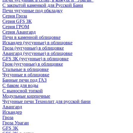
С закрытой каменкой для Русской Бани
Печи чугунные под обкладку
Серия Гроза
Серия GFS ЗК
Серия ГРОМ
Серия Авангард
Печи в каменной облицовке
Искандер (чугунные) в облицовке
Гроза (чугунные) в облицовке
Авангард (чугунные) в облицовке
GFS ЗК (чугунные) в облицовке
Гром (чугунные) в облицовке
Стальные в облицовке
Чугунные в облицовке
Банные печи под ГАЗ
С баком для воды
С выносной топкой
Модульные кирпичные
Чугунные печи Технолит для русской бани
Авангард
Искандер
Гроза
Гроза Ураган
GFS 3K