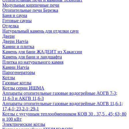
Модульные кирпичные печи
Отопительные печи Березка
Баня и сауна
Готовые сауны
Отделка
Натуральный камень для отделки саун
Двери
Двери Harvia
Камни и плитка
Камень для бани ЖАДЕИТ из Хакассии
Камень для бани и ландшафта
Плитка из натурального камня
Камни Harvia
Парогенераторы
Котлы
Газовые котлы
Котлы серии ИШМА
Аппараты отопительные газовые водогрейные АОГВ 7-3;
11,6-3 и АКГВ 11,6-3
Аппараты отопительные газовые водогрейные АОГВ 11,6-1;
17,4-1; 23,2-1; 29-1
Котлы с чугунным теплообменником КОВ 30 . 37,5 . 45; 63; 80
и 100 кВт
Электрические котлы