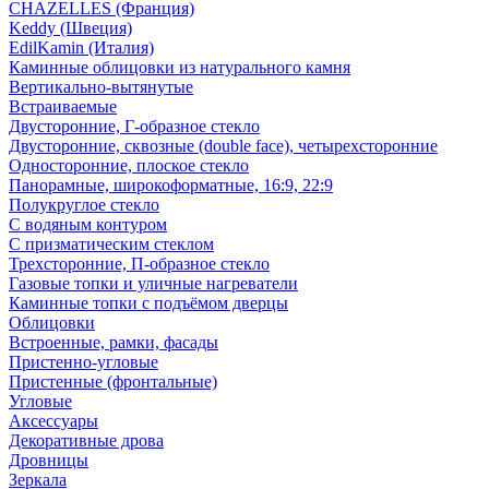
CHAZELLES (Франция)
Keddy (Швеция)
EdilKamin (Италия)
Каминные облицовки из натурального камня
Вертикально-вытянутые
Встраиваемые
Двусторонние, Г-образное стекло
Двусторонние, сквозные (double face), четырехсторонние
Односторонние, плоское стекло
Панорамные, широкоформатные, 16:9, 22:9
Полукруглое стекло
С водяным контуром
С призматическим стеклом
Трехсторонние, П-образное стекло
Газовые топки и уличные нагреватели
Каминные топки с подъёмом дверцы
Облицовки
Встроенные, рамки, фасады
Пристенно-угловые
Пристенные (фронтальные)
Угловые
Аксессуары
Декоративные дрова
Дровницы
Зеркала