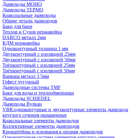
Дымоходы МОНО
Дымоходы ТЕРМО
Коаксиальные дымоходы
Общие детали дымоходов
Баки для бани
Теплов и Сухов нержавейка
DARCO металл 2мм
КДМ нержавейка
Одноконтурный толщина 1 мм
Двухконтурный с изоляцией 25мм
Двухконтурный с изоляцией 50мм
Трёхконтурный с изоляцией 25мм
Трёхконтурный с изоляцией 50мм
Варвара металл 3,5мм
Гефест чугунный
Дымоходные системы TMF
Баки для воды и теплообменники
Дымоходы SCHIEDEL
Дымоходы Вулкан
VBR:одноконтурные и двухконтурные элементы дымохода
круглого сечения окрашенные
Коаксиальные элементы дымоходов
Коллективные элементы дымоходов
Кронштейны и основания к опорам дымоходов
Одноконтурная система элементов круглого сечения