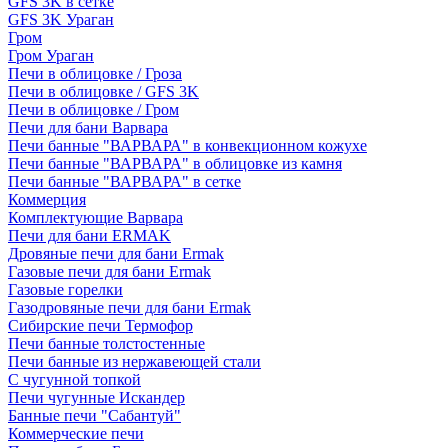
GFS 3K в сетке
GFS 3K Ураган
Гром
Гром Ураган
Печи в облицовке / Гроза
Печи в облицовке / GFS 3K
Печи в облицовке / Гром
Печи для бани Варвара
Печи банные "ВАРВАРА" в конвекционном кожухе
Печи банные "ВАРВАРА" в облицовке из камня
Печи банные "ВАРВАРА" в сетке
Коммерция
Комплектующие Варвара
Печи для бани ERMAK
Дровяные печи для бани Ermak
Газовые печи для бани Ermak
Газовые горелки
Газодровяные печи для бани Ermak
Сибирские печи Термофор
Печи банные толстостенные
Печи банные из нержавеющей стали
С чугунной топкой
Печи чугунные Искандер
Банные печи "Сабантуй"
Коммерческие печи