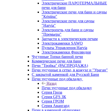
Электрические ПАРОТЕРМАЛЬНЫЕ
печи для бани
Электрические печи для бани и сауны
"Кristina"
Электрические печи для сауны
"Harvia"
Электропечь для бани и сауны
"Премьера"
Запчасти к электрическим печам
Электрокаменки SAWO
Пульты Управления Harvia
Электрокаменки Финляндия
Чугунные Топки банной печи
Коммерческие печи для бани
Печи "Тройка" (РАСПРОДАЖА)
Печи чугунные в сетке, в кожухе и "Ураган"
С закрытой каменкой для Русской Бани
Печи чугунные под обкладку
Назад
Печи чугунные под обкладку
Серия Гроза
Серия GFS ЗК
Серия ГРОМ
Серия Авангард
Печи в каменной облицовке