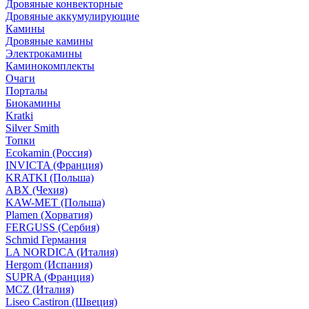
Дровяные конвекторные
Дровяные аккумулирующие
Камины
Дровяные камины
Электрокамины
Каминокомплекты
Очаги
Порталы
Биокамины
Kratki
Silver Smith
Топки
Ecokamin (Россия)
INVICTA (Франция)
KRATKI (Польша)
ABX (Чехия)
KAW-MET (Польша)
Plamen (Хорватия)
FERGUSS (Сербия)
Schmid Германия
LA NORDICA (Италия)
Hergom (Испания)
SUPRA (Франция)
MCZ (Италия)
Liseo Castiron (Швеция)