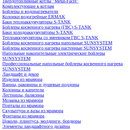
Твердотопливные котлы "Metal-FacH"
Комплектующие к котлам
Бойлеры и водонагреватели
Колонки водогрейные ERMAK
Баки теплоаккумуляторы S-TANK
Бойлеры косвенного нагрева (ГВС) S-TANK
Баки холодоаккумуляторы S-TANK
Теплоаккумуляторы со змеевиком ГВС S-TANK
Бойлеры косвенного нагрева напольные SUNSYSTEM
Бойлеры косвенного нагрева настенные SUNSYSTEM
Напольные накопительные электрические бойлеры
SUNSYSTEM
Профессиональные напольные бойлеры косвенного нагрева
SUNSYSTEM
Ландшафт и декор
Изделия из мрамора
Ванны, раковины и душевые поддоны
Колонны и капители
Лестницы, балясины
Мозаика из мрамора
Порталы из мрамора
Скульптура и вазы из мрамора
Фонтаны из мрамора
Цоколи, плинтуса, молдинги, бордюры
Элементы ландшафтного дизайна