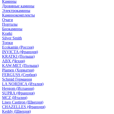
Камины
Дровяные камины
Электрокамины
Каминокомплекты
Очаги
Порталы
Биокамины
Kratki
Silver Smith
Топки
Ecokamin (Россия)
INVICTA (Франция)
KRATKI (Польша)
ABX (Чехия)
KAW-MET (Польша)
Plamen (Хорватия)
FERGUSS (Сербия)
Schmid Германия
LA NORDICA (Италия)
Hergom (Испания)
SUPRA (Франция)
MCZ (Италия)
Liseo Castiron (Швеция)
CHAZELLES (Франция)
Keddy (Швеция)