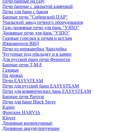
Печи банные на газу
Печи банные с закрытой каменкой
Печи для бани с баком
Банные печи "Сибирский ПАР"
Уральский завод печного оборудования
Газо-дровяные печи для бань "УЗПО"
Дровяные печи для бань "УЗПО"
Газовые горелки к печам и котлам
Ижкомцентр ВВД
Печи из нержавейки Чародейка
Чугунные под обкладку и в камне
Для русской бани печи Ферингер
Банные печи T-M-F
Газовые
На дровах
Печи EASYSTEAM
Печи для русской бани EASYSTEAM
Печи для коммерческих бань EASYSTEAM
Банные печи Parovar
Печи для бани Black Stove
Kastor
Финские HARVIA
Klover
Дровяные конвекторные
Дровяные аккумулирующие