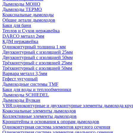
Дымоходы МОНО
Дымоходы ТЕРМО
Коаксиальные дымоходы
Общие детали дымоходов
Баки для бани
Теплов и Сухов нержавейка
DARCO металл 2мм
КДМ нержавейка
Одноконтурный толщина 1 мм
Двухконтурный с изоляцией 25мм
Двухконтурный с изоляцией 50мм
Трёхконтурный с изоляцией 25мм
Трёхконтурный с изоляцией 50мм
Варвара металл 3,5мм
Гефест чугунный
Дымоходные системы TMF
Баки для воды и теплообменники
Дымоходы SCHIEDEL
Дымоходы Вулкан
VBR:одноконтурные и двухконтурные элементы дымохода кру
Коаксиальные элементы дымоходов
Коллективные элементы дымоходов
Кронштейны и основания к опорам дымоходов
Одноконтурная система элементов круглого сечения
Одноконтурная система элементов овального сечения