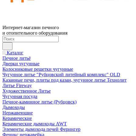
Интернет-магазин печного
и отопительного оборудования
Каталог
Печное литьё
Дверки чугунные
Колосниковые решетки чугунные
Чугунное литье "Рубцовский литейный комплекс" OLD
Казанные печи, плиты под казан, чугунное литье Технолит
Литье Fireway
Художественное Литье
Чугунная посуда
Печное-каминное литье (Рубцовск)
Дымоходы
Нержавеющие
Керамические
Керамические дымоходы AWT
Элементы дымохода печей Ферингер
Феникс нержавейка