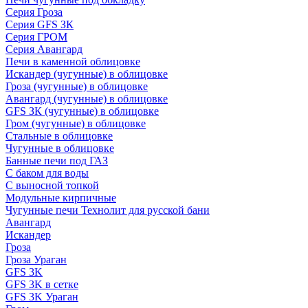
Серия Гроза
Серия GFS ЗК
Серия ГРОМ
Серия Авангард
Печи в каменной облицовке
Искандер (чугунные) в облицовке
Гроза (чугунные) в облицовке
Авангард (чугунные) в облицовке
GFS ЗК (чугунные) в облицовке
Гром (чугунные) в облицовке
Стальные в облицовке
Чугунные в облицовке
Банные печи под ГАЗ
С баком для воды
С выносной топкой
Модульные кирпичные
Чугунные печи Технолит для русской бани
Авангард
Искандер
Гроза
Гроза Ураган
GFS 3K
GFS 3K в сетке
GFS 3K Ураган