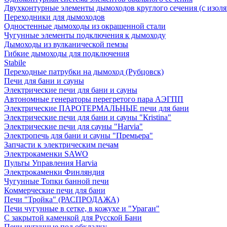
Двухконтурные элементы дымоходов круглого сечения (с изол
Переходники для дымоходов
Одностенные дымоходы из окрашенной стали
Чугунные элементы подключения к дымоходу
Дымоходы из вулканической пемзы
Гибкие дымоходы для подключения
Stabile
Переходные патрубки на дымоход (Рубцовск)
Печи для бани и сауны
Электрические печи для бани и сауны
Автономные генераторы перегретого пара АЭГПП
Электрические ПАРОТЕРМАЛЬНЫЕ печи для бани
Электрические печи для бани и сауны "Кristina"
Электрические печи для сауны "Harvia"
Электропечь для бани и сауны "Премьера"
Запчасти к электрическим печам
Электрокаменки SAWO
Пульты Управления Harvia
Электрокаменки Финляндия
Чугунные Топки банной печи
Коммерческие печи для бани
Печи "Тройка" (РАСПРОДАЖА)
Печи чугунные в сетке, в кожухе и "Ураган"
С закрытой каменкой для Русской Бани
Печи чугунные под обкладку