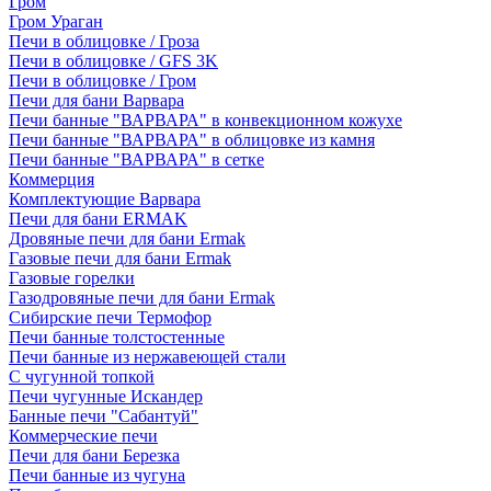
Гром
Гром Ураган
Печи в облицовке / Гроза
Печи в облицовке / GFS 3K
Печи в облицовке / Гром
Печи для бани Варвара
Печи банные "ВАРВАРА" в конвекционном кожухе
Печи банные "ВАРВАРА" в облицовке из камня
Печи банные "ВАРВАРА" в сетке
Коммерция
Комплектующие Варвара
Печи для бани ERMAK
Дровяные печи для бани Ermak
Газовые печи для бани Ermak
Газовые горелки
Газодровяные печи для бани Ermak
Сибирские печи Термофор
Печи банные толстостенные
Печи банные из нержавеющей стали
С чугунной топкой
Печи чугунные Искандер
Банные печи "Сабантуй"
Коммерческие печи
Печи для бани Березка
Печи банные из чугуна